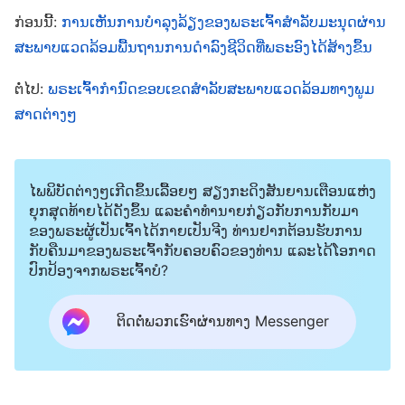
ສິ່ງອື່ນໃດ. ບາງເທື່ອ ເຈົ້າບໍ່ສາມາດຮູ້ສຶກເຖິງຄວາມສຳຄັນ
ກ່ອນນີ້:
ການເຫັນການບຳລຸງລ້ຽງຂອງພຣະເຈົ້າສຳລັບມະນຸດຜ່ານ
ຂອງບາງສິ່ງທີ່ທຳມະດາທີ່ເຈົ້າສາມາດເຫັນ ແລະ ເພີດເພີນ
ສະພາບແວດລ້ອມພື້ນຖານການດຳລົງຊີວິດທີ່ພຣະອົງໄດ້ສ້າງຂຶ້ນ
ໄດ້ໃນຊີວິດຂອງເຈົ້າ ຫຼື ສິ່ງທີ່ເຈົ້າເຫັນ ແລະ ເພີດເພີນ ເຊິ່ງ
ເຈົ້າມີຕັ້ງແຕ່ເກີດ, ແຕ່ພຣະເຈົ້າໄດ້ຈັດແຈງໃຫ້ແກ່ເຈົ້າເປັນ
ຕໍ່ໄປ:
ພຣະເຈົ້າກຳນົດຂອບເຂດສໍາລັບສະພາບແວດລ້ອມທາງພູມ
ສາດຕ່າງໆ
ເວລາດົນນານມາແລ້ວ ຫຼື ຢ່າງລັບໆ. ຈົນເຖິງລະດັບທີ່ເປັນໄປ
ໄດ້ຫຼາຍທີ່ສຸດ, ພຣະເຈົ້າໄດ້ກຳຈັດ ແລະ ຫຼຸດຜ່ອນ
ອົງປະກອບທີ່ເປັນລົບທັງໝົດ ທີ່ບໍ່ອຳນວຍຕໍ່ມະນຸດຊາດ ແລະ
ໄພພິບັດຕ່າງໆເກີດຂຶ້ນເລື້ອຍໆ ສຽງກະດິງສັນຍານເຕືອນແຫ່ງ
ອາດທຳຮ້າຍຮ່າງກາຍມະນຸດ. ສິ່ງນີ້ສະແດງເຖິງຫຍັງ? ມັນ
ຍຸກສຸດທ້າຍໄດ້ດັງຂຶ້ນ ແລະຄໍາທໍານາຍກ່ຽວກັບການກັບມາ
ຂອງພຣະຜູ້ເປັນເຈົ້າໄດ້ກາຍເປັນຈີງ ທ່ານຢາກຕ້ອນຮັບການ
ສະແດງເຖິງທັດສະນະທີ່ພຣະເຈົ້າມີຕໍ່ມະນຸດ ເມື່ອພຣະອົງ
ກັບຄືນມາຂອງພຣະເຈົ້າກັບຄອບຄົວຂອງທ່ານ ແລະໄດ້ໂອກາດ
ເນລະມິດສ້າງພວກເຂົາໃນເວລານີ້ບໍ? ແມ່ນຫຍັງຄື
ປົກປ້ອງຈາກພຣະເຈົ້າບໍ?
ທັດສະນະນັ້ນ? ທັດສະນະທີ່ຂອງພຣະເຈົ້າແມ່ນຮອບຄອບ
ແລະ ຈິງໃຈ ແລະ ມັນບໍ່ກໍ່ໃຫ້ເກີດມີການແຊກແຊງຈາກ
ຕິດຕໍ່ພວກເຮົາຜ່ານທາງ Messenger
ກຳລັງສັດຕູໃດໜຶ່ງ ຫຼື ປັດໃຈ ຫຼື ສະພາບການພາຍນອກ ທີ່ບໍ່
ໄດ້ມາຈາກພຣະອົງ. ໃນສິ່ງນີ້ແມ່ນສາມາດເຫັນໄດ້ວ່າ