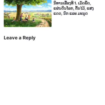
ໃຫ້ແກ່ມະນຸດຊາດທັງປວງ ພ້ອມທັງສະໜອງໃຫ້ແກ່ທຸກສິ່ງ
ນິທານເລື່ອງທີ 1. ເມັດພືດ,
ໃນການເນລະມິດສ້າງຂອງພຣະອົງ. ຕອນນີ້ ຫຼັງຈາກທີ່ເຮົາ
ແຜ່ນດິນໂລກ, ຕົ້ນໄມ້, ແສງ
ແດດ, ນົກ ແລະ ມະນຸດ
ໄດ້ກ່າວຫຼາຍຢ່າງຕໍ່ພວກເຈົ້າ, ພວກເຈົ້າສາມາດເວົ້າໄດ້ບໍວ່າ
ພຣະເຈົ້າຄືຕົ້ນກຳເນີດຂອງຊີວິດສຳລັບທຸກສິ່ງ? (ໄດ້.) ມັນ
ຈະເປັນແບບນັ້ນຢ່າງແນ່ນອນ. ພວກເຈົ້າມີຂໍ້ສົງໄສບໍ? (ບໍ່ມີ.)
Leave a Reply
ການສະໜອງຂອງພຣະເຈົ້າສຳລັບສິ່ງທັງປວງກໍພຽງພໍແລ້ວທີ່
ຈະສະແດງວ່າ ພຣະອົງເປັນຕົ້ນກຳເນີດຂອງຊີວິດສຳລັບສິ່ງ
ທັງປວງ ຍ້ອນພຣະອົງເປັນຕົ້ນກຳເນີດຂອງການສະໜອງທີ່
ເຮັດໃຫ້ສິ່ງທັງປວງສາມາດມີຢູ່, ດຳລົງຊີວິດ, ແຜ່ພັນ ແລະ
ສືບຕໍ່ ແລະ ບໍ່ມີຕົ້ນກຳເນີດໃດ ນອກຈາກພຣະເຈົ້າເອງ.
ພຣະເຈົ້າສະໜອງໃຫ້ແກ່ຄວາມຕ້ອງການທັງໝົດຂອງສິ່ງ
ທັງປວງ ແລະ ຄວາມຕ້ອງການທັງໝົດຂອງມະນຸດຊາດ, ບໍ່
ວ່າສິ່ງເຫຼົ່ານັ້ນຈະເປັນຄວາມຕ້ອງການດ້ານສະພາບ
ແວດລ້ອມເບື້ອງຕົ້ນທີ່ສຸດ, ຄວາມຕ້ອງການໃນຊີວິດປະຈຳວັນ