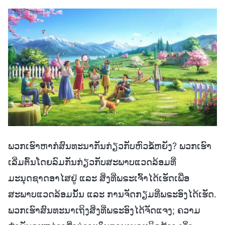
ພວກເຮົາຫາກໍສົນທະນາກັນກ່ຽວກັບຫົວຂໍ້ຫຍັງ? ພວກເຮົາ
ເລີ່ມຕົ້ນໂດຍລົມກັນກ່ຽວກັບສະພາບແວດລ້ອມທີ່
ມະນຸດຊາດອາໄສຢູ່ ແລະ ສິ່ງທີ່ພຣະເຈົ້າໄດ້ເຮັດເພື່ອ
ສະພາບແວດລ້ອມນັ້ນ ແລະ ການຈັດກຽມທີ່ພຣະອົງໄດ້ເຮັດ.
ພວກເຮົາສົນທະນາເຖິງສິ່ງທີ່ພຣະອົງໄດ້ຈັດແຈງ; ຄວາມ