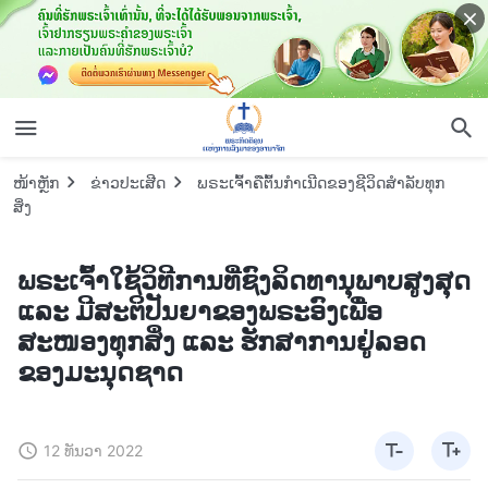
ໜ້າຫຼັກ
ຂ່າວປະເສີດ
ພຣະເຈົ້າຄືຕົ້ນກໍາເນີດຂອງຊີວິດສໍາລັບທຸກ
ສິ່ງ
ພຣະເຈົ້າໃຊ້ວິທີການທີ່ຊົງລິດທານຸພາບສູງສຸດ
ແລະ ມີສະຕິປັນຍາຂອງພຣະອົງເພື່ອ
ສະໜອງທຸກສິ່ງ ແລະ ຮັກສາການຢູ່ລອດ
ຂອງມະນຸດຊາດ
12 ທັນວາ 2022