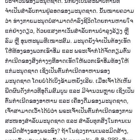
ປະຈຳວັນຂອງມະນຸດຊາດ. ນີ້ກໍຍັງເປັນສະພາບການທີ່
ຈຳເປັນສຳລັບການຢູ່ລອດຂອງມະນຸດຊາດ. ນັ້ນໝາຍຄວາມ
ວ່າ ຮ່າງກາຍມະນຸດບໍ່ສາມາດດຳລົງຊີວິດໂດຍການຫາຍໃຈ
ແຕ່ຢ່າງດຽວ, ດ້ວຍແສງຕາເວັນສຳລັບການບໍາລຸງລ້ຽງ ຫຼື
ລົມ ຫຼື ອຸນຫະພູມທີ່ເໝາະສົມ. ມະນຸດຍັງຈຳເປັນຕ້ອງເຮັດ
ໃຫ້ທ້ອງຂອງພວກເຂົາອີ່ມ ແລະ ພຣະເຈົ້າກໍໄດ້ຈັດກຽມຕົ້ນ
ກຳເນີດຂອງສິ່ງຕ່າງໆທີ່ອາດເຮັດໃຫ້ພວກເຂົາອີ່ມທ້ອງໃຫ້
ແກ່ມະນຸດຊາດ ເຊິ່ງເປັນຕົ້ນກຳເນີດອາຫານຂອງ
ມະນຸດຊາດ ໂດຍບໍ່ໄດ້ເບິ່ງຂ້າມຫຍັງເລີຍ. ເມື່ອເຈົ້າໄດ້ເຫັນ
ພືດຜົນດັງກ່າວທີ່ອຸດົມສົມບູນ ແລະ ມີຈໍານວນຫຼາຍ ເຊິ່ງເປັນ
ຕົ້ນກຳເນີດຂອງອາຫານ ແລະ ເຄື່ອງດື່ມຂອງມະນຸດຊາດ,
ເຈົ້າສາມາດເວົ້າໄດ້ບໍວ່າ ພຣະເຈົ້າເປັນຕົ້ນກຳເນີດຂອງການ
ສະໜອງສຳລັບມະນຸດຊາດ ແລະ ສຳລັບທຸກສິ່ງໃນການເນ
ລະມິດສ້າງຂອງພຣະອົງ? ຖ້າໃນຊ່ວງການເນລະມິດສ້າງ,