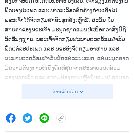
ສິ່ງນີ້ກໍຈະບໍ່ກໍ່ໃຫ້ເກີດບັນຫາຫຍັງເລີຍ. ເຈົ້າພຽງແຕ່ຕ້ອງກິນ
ພືດບາງປະເພດ ແລະ ພາວະເລືອດຕົກຄ້າງກໍຈະເຊົາໄປ.
ພຣະເຈົ້າໄດ້ຈັດກຽມສຳລັບທຸກສິ່ງເຫຼົ່ານີ້. ສະນັ້ນ ໃນ
ສາຍຕາຂອງພຣະເຈົ້າ ມະນຸດຊາດແມ່ນຢູ່ເໜືອກວ່າສິ່ງມີຊີ
ວິດອື່ນໆຫຼາຍ. ພຣະເຈົ້າຈັດກຽມສະພາບແວດລ້ອມສຳລັບ
ພືດແຕ່ລະປະເພດ ແລະ ພຣະອົງຈັດກຽມອາຫານ ແລະ
ສະພາບແວດລ້ອມສຳລັບສັດແຕ່ລະປະເພດ, ແຕ່ມະນຸດຊາດ
ມີຄວາມຕ້ອງການທີ່ເຄັ່ງຄັດທີ່ສຸດຈາກສະພາບແວດລ້ອມ
ຂອງພວກເຂົາ ແລະ ຄວາມຕ້ອງການເຫຼົ່ານັ້ນແມ່ນບໍ່ສາມາດ
ເບິ່ງຂ້າມໄດ້ແມ່ນແຕ່ໜ້ອຍດຽວ; ຖ້າພວກມັນຖືກເບິ່ງຂ້າມ,
ອ່ານເພີ່ມເຕີມ
ມະນຸດຊາດກໍຈະບໍ່ສາມາດສືບຕໍ່ພັດທະນາ ແລະ ດຳລົງຊີວິດ
ແລະ ແຜ່ພັນໃນລັກສະນະທີ່ປົກກະຕິໄດ້. ແມ່ນພຣະເຈົ້າທີ່
ຮູ້ຈັກສິ່ງນີ້ໄດ້ດີທີ່ສຸດ ໃນຫົວໃຈຂອງພຣະອົງ. ເມື່ອພຣະເຈົ້າ
ເຮັດສິ່ງນີ້, ພຣະອົງກໍໃຫ້ຄວາມສຳຄັນກັບສິ່ງນັ້ນຫຼາຍກວ່າ