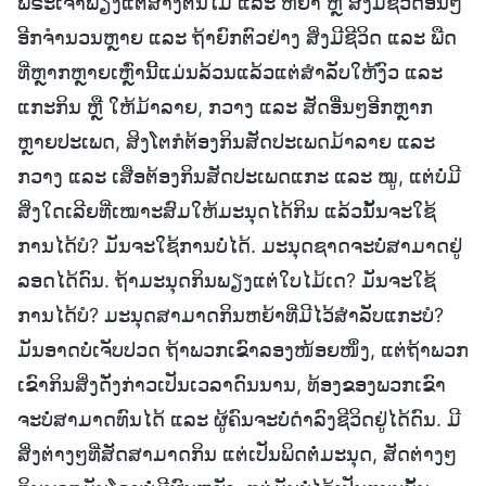
ພຣະເຈົ້າພຽງແຕ່ສ້າງຕົ້ນໄມ້ ແລະ ຫຍ້າ ຫຼື ສິ່ງມີຊີວິດອື່ນໆ
ອີກຈຳນວນຫຼາຍ ແລະ ຖ້າຍົກຕົວຢ່າງ ສິ່ງມີຊີວິດ ແລະ ພືດ
ທີ່ຫຼາກຫຼາຍເຫຼົ່ານີ້ແມ່ນລ້ວນແລ້ວແຕ່ສຳລັບໃຫ້ງົວ ແລະ
ແກະກິນ ຫຼື ໃຫ້ມ້າລາຍ, ກວາງ ແລະ ສັດອື່ນໆອີກຫຼາກ
ຫຼາຍປະເພດ, ສິງໂຕກໍຕ້ອງກິນສັດປະເພດມ້າລາຍ ແລະ
ກວາງ ແລະ ເສືອຕ້ອງກິນສັດປະເພດແກະ ແລະ ໝູ, ແຕ່ບໍ່ມີ
ສິ່ງໃດເລີຍທີ່ເໝາະສົມໃຫ້ມະນຸດໄດ້ກິນ ແລ້ວນັ້ນຈະໃຊ້
ການໄດ້ບໍ? ມັນຈະໃຊ້ການບໍ່ໄດ້. ມະນຸດຊາດຈະບໍ່ສາມາດຢູ່
ລອດໄດ້ດົນ. ຖ້າມະນຸດກິນພຽງແຕ່ໃບໄມ້ເດ? ມັນຈະໃຊ້
ການໄດ້ບໍ? ມະນຸດສາມາດກິນຫຍ້າທີ່ມີໄວ້ສຳລັບແກະບໍ?
ມັນອາດບໍ່ເຈັບປວດ ຖ້າພວກເຂົາລອງໜ້ອຍໜຶ່ງ, ແຕ່ຖ້າພວກ
ເຂົາກິນສິ່ງດັ່ງກ່າວເປັນເວລາດົນນານ, ທ້ອງຂອງພວກເຂົາ
ຈະບໍ່ສາມາດທົນໄດ້ ແລະ ຜູ້ຄົນຈະບໍ່ດຳລົງຊີວິດຢູ່ໄດ້ດົນ. ມີ
ສິ່ງຕ່າງໆທີ່ສັດສາມາດກິນ ແຕ່ເປັນພິດຕໍ່ມະນຸດ, ສັດຕ່າງໆ