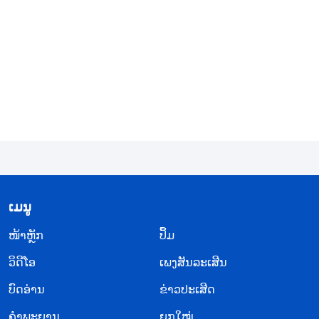
ຂອງພວກເຂົາ ຫຼື ຄວາມຕ້ອງການສຳລັບຄວາມຈິງທີ່ພຣະອົງ
ສະໜອງໃຫ້ແກ່ຈິດວິນຍານຂອງຜູ້ຄົນ. ໃນທຸກລັກສະນະ,
ຕົວຕົນຂອງພຣະເຈົ້າ ແລະ ສະຖານະຂອງພຣະອົງເປັນສິ່ງທີ່
ສຳຄັນຫຼາຍສຳລັບມະນຸດຊາດ; ມີພຽງແຕ່ພຣະເຈົ້າເອງທີ່
ເປັນຕົ້ນກຳເນີດຂອງຊີວິດສຳລັບສິ່ງທັງປວງ. ນັ້ນໝາຍຄວາມ
ວ່າ ພຣະເຈົ້າເປັນຜູ້ປົກຄອງ, ເຈົ້ານາຍ ແລະ ຜູ້ສະໜອງຂອງ
ໂລກນີ້, ໂລກນີ້ທີ່ຜູ້ຄົນສາມາດເຫັນ ແລະ ສຳຜັດໄດ້. ສຳລັບ
ມະນຸດຊາດແລ້ວ, ນີ້ບໍ່ແມ່ນຕົວຕົນຂອງພຣະເຈົ້າບໍ? ບໍ່ມີຫຍັງ
ທີ່ປອມໃນສິ່ງນີ້. ແລ້ວເມື່ອເຈົ້າເຫັນນົກບິນຢູ່ໃນທ້ອງຟ້າ, ເຈົ້າ
​ເມ​ນູ
ກໍຄວນຮູ້ວ່າພຣະເຈົ້າໄດ້ເນລະມິດສ້າງທຸກສິ່ງທີ່ສາມາດບິນ
ໄດ້. ມີສິ່ງມີຊີວິດທີ່ລອຍຢູ່ໃນນໍ້າ ແລະ ພວກມັນກໍມີວິທີການ
​ໜ້າຫຼັກ
ປຶ້ມ
ເອົາຕົວລອດຂອງພວກມັນເອງ. ຕົ້ນໄມ້ ແລະ ພືດທີ່ດຳລົງ
ວິ​ດີ​ໂອ
ເພງສັນລະເສີນ
ຊີວິດຢູ່ໃນດິນກໍອອກໜໍ່ ແລະ ງອກໃນລະດູໃບໄມ້ປົ່ງ ແລະ
ບົດອ່ານ
ຂ່າວປະເສີດ
ອອກໝາກ ແລະ ຫຼົ່ນໃບໃນລະດູໃບໄມ້ຫຼົ່ນ ແລະ ໃນລະດູ
ຄຳພະຍານ
ຍຸກໃໝ່