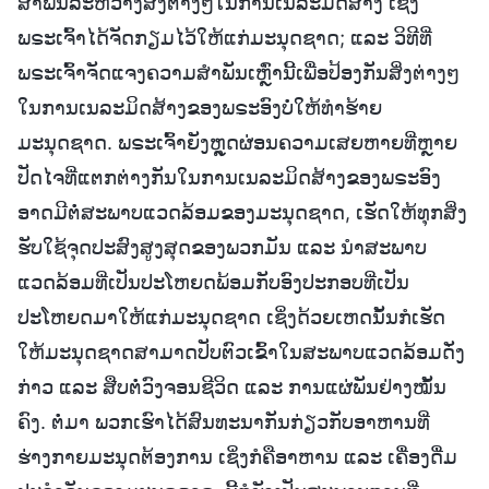
ສຳພັນລະຫວ່າງສິ່ງຕ່າງໆໃນການເນລະມິດສ້າງ ເຊິ່ງ
ພຣະເຈົ້າໄດ້ຈັດກຽມໄວ້ໃຫ້ແກ່ມະນຸດຊາດ; ແລະ ວິທີທີ່
ພຣະເຈົ້າຈັດແຈງຄວາມສຳພັນເຫຼົ່ານີ້ເພື່ອປ້ອງກັນສິ່ງຕ່າງໆ
ໃນການເນລະມິດສ້າງຂອງພຣະອົງບໍ່ໃຫ້ທຳຮ້າຍ
ມະນຸດຊາດ. ພຣະເຈົ້າຍັງຫຼຸດຜ່ອນຄວາມເສຍຫາຍທີ່ຫຼາຍ
ປັດໄຈທີ່ແຕກຕ່າງກັນໃນການເນລະມິດສ້າງຂອງພຣະອົງ
ອາດມີຕໍ່ສະພາບແວດລ້ອມຂອງມະນຸດຊາດ, ເຮັດໃຫ້ທຸກສິ່ງ
ຮັບໃຊ້ຈຸດປະສົງສູງສຸດຂອງພວກມັນ ແລະ ນໍາສະພາບ
ແວດລ້ອມທີ່ເປັນປະໂຫຍດພ້ອມກັບອົງປະກອບທີ່ເປັນ
ປະໂຫຍດມາໃຫ້ແກ່ມະນຸດຊາດ ເຊິ່ງດ້ວຍເຫດນັ້ນກໍເຮັດ
ໃຫ້ມະນຸດຊາດສາມາດປັບຕົວເຂົ້າໃນສະພາບແວດລ້ອມດັ່ງ
ກ່າວ ແລະ ສືບຕໍ່ວົງຈອນຊີວິດ ແລະ ການແຜ່ພັນຢ່າງໝັ້ນ
ຄົງ. ຕໍ່ມາ ພວກເຮົາໄດ້ສົນທະນາກັນກ່ຽວກັບອາຫານທີ່
ຮ່າງກາຍມະນຸດຕ້ອງການ ເຊິ່ງກໍຄືອາຫານ ແລະ ເຄື່ອງດື່ມ