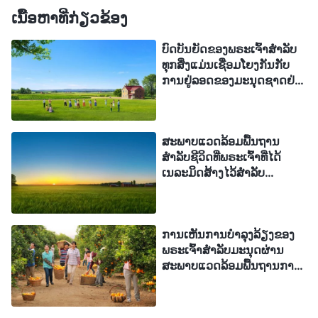
ທັດສະນະຂອງພຣະເຈົ້າໃນການເນລະມິດສ້າງ ແລະ ການ
ເນື້ອຫາທີ່ກ່ຽວຂ້ອງ
ຄຸ້ມຄອງມະນຸດຊາດໃນເວລານີ້. ແລ້ວແມ່ນຫຍັງຄືທັດສະນະ
ຂອງພຣະເຈົ້າ? ຜ່ານທາງສະພາບແວດລ້ອມສຳລັບຄວາມຢູ່
ບົດບັນຍັດຂອງພຣະເຈົ້າສຳລັບ
ທຸກສິ່ງແມ່ນເຊື່ອມໂຍງກັນກັບ
ລອດ ແລະ ຊີວິດທີ່ມະນຸດໄດ້ຮັບ ພ້ອມທັງໃນອາຫານ ແລະ
ການຢູ່ລອດຂອງມະນຸດຊາດຢ່າງ
ເຄື່ອງດື່ມປະຈຳວັນ ແລະ ຄວາມຕ້ອງການປະຈຳວັນຂອງ
ບໍ່ສາມາດແຍກອອກໄດ້
ພວກເຂົາ, ພວກເຮົາສາມາດເຫັນໄດ້ເຖິງທັດສະນະຂອງ
ພຣະເຈົ້າກ່ຽວກັບຄວາມຮັບຜິດຊອບຕໍ່ມະນຸດຊາດ ເຊິ່ງ
ສະພາບແວດລ້ອມພື້ນຖານ
ສຳລັບຊີວິດທີ່ພຣະເຈົ້າທີ່ໄດ້
ພຣະອົງໄດ້ມີນັບຕັ້ງແຕ່ທີ່ພຣະອົງໄດ້ເນລະມິດສ້າງມະນຸດ
ເນລະມິດສ້າງໄວ້ສຳລັບ
ພ້ອມທັງຄວາມຕັ້ງໃຈຂອງພຣະອົງທີ່ຈະຊ່ວຍມະນຸດຊາດໃຫ້
ມະນຸດຊາດ: ແສງ
ລອດພົ້ນໃນເວລານີ້. ສາມາດເຫັນຄວາມແທ້ຈິງຂອງ
ພຣະເຈົ້າໄດ້ໃນສິ່ງເຫຼົ່ານີ້ບໍ? ຄວາມອັດສະຈັນຂອງພຣະອົງ
ການເຫັນການບຳລຸງລ້ຽງຂອງ
ພຣະເຈົ້າສຳລັບມະນຸດຜ່ານ
ເດ? ຄວາມບໍ່ສາມາດຢັ່ງເຖິງໄດ້ຂອງພຣະອົງເດ? ອຳນາດອັນ
ສະພາບແວດລ້ອມພື້ນຖານການ
ໄພສານຂອງພຣະອົງເດ? ພຣະເຈົ້າໃຊ້ວິທີການທີ່ມີສະຕິ
ດຳລົງຊີວິດທີ່ພຣະອົງໄດ້ສ້າງຂຶ້ນ
ປັນຍາ ແລະ ລິດທານຸພາບສູງສຸດຂອງພຣະອົງເພື່ອສະໜອງ