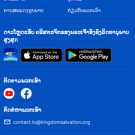
ໜາວ ໃບໄມ້ທັງໝົດກໍຫຼົ່ນຈົນໝົດໃນຂະນະທີ່ພືດເຫຼົ່ານັ້ນ
ການສະແດງຮູບພາບ
ກຽມຜ່ານລະດູໜາວ. ນັ້ນແມ່ນວິທີການເອົາຕົວລອດຂອງ
ກ່ຽວກັບພວກເຮົາ
ພວກມັນ. ພຣະເຈົ້າເນລະມິດສ້າງສິ່ງທັງປວງ ແລະ ແຕ່ລະ
ສິ່ງກໍດຳລົງຊີວິດຢູ່ໃນຮູບຮ່າງທີ່ແຕກຕ່າງກັນ ແລະ
ດາວໂຫຼດແອັບ ຄຣິສຕະຈັກຂອງພຣະເຈົ້າອົງຊົງລິດທານຸພາບ
ລັກສະນະທີ່ແຕກຕ່າງກັນ ແລະ ໃຊ້ວິທີການທີ່ແຕກຕ່າງກັນ
ສູງສຸດ
ເພື່ອສະແດງເຖິງພະລັງຊີວິດຂອງມັນ ແລະ ຮູບຮ່າງທີ່ມັນ
ດຳລົງຊີວິດ. ບໍ່ວ່າສິ່ງຕ່າງໆຈະເລີ່ມດຳລົງຊີວິດແນວໃດ
ກໍຕາມ, ພວກມັນລ້ວນແລ້ວແຕ່ຢູ່ພາຍໃຕ້ກົດລະບຽບຂອງ
ພຣະເຈົ້າ. ແມ່ນຫຍັງຄືຈຸດປະສົງຂອງພຣະອົງໃນການ
ຕິດຕາມພວກເຮົາ
ປົກຄອງຊີວິດ ແລະ ສິ່ງມີຊີວິດທີ່ມີຮູບຮ່າງແຕກຕ່າງກັນ
ທັງໝົດ? ມັນແມ່ນເພື່ອຄວາມຢູ່ລອດຂອງມະນຸດຊາດບໍ?
ພຣະອົງຄວບຄຸມກົດເກນທັງໝົດຂອງຊີວິດ ເຊິ່ງລ້ວນແລ້ວແຕ່
​ຕິດ​ຕໍ່​ຫາ​ພວກ​ເຮົາ
ເພື່ອຄວາມຢູ່ລອດຂອງມະນຸດຊາດ. ນີ້ສະແດງວ່າຄວາມຢູ່
contact.lo@kingdomsalvation.org
ລອດຂອງມະນຸດຊາດສຳຄັນສຳລັບຕໍ່ພຣະເຈົ້າສໍ່າໃດ.