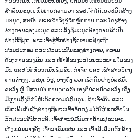
ກິນພວກມັນໂດຍບໍ່ມີຜົນຫຍັງ, ແຕ່ມັນບໍ່ໄດ້ເປັນແບບນັ້ນ
ສຳລັບມະນຸດ. ນີ້ໝາຍຄວາມວ່າ ພຣະເຈົ້າໄດ້ເນລະມິດສ້າງ
ມະນຸດ, ສະນັ້ນ ພຣະເຈົ້າຈຶ່ງຮູ້ຈັກຫຼັກການ ແລະ ໂຄງສ້າງ
ຮ່າງກາຍຂອງມະນຸດ ແລະ ສິ່ງທີ່ມະນຸດຕ້ອງການໄດ້ເປັນ
ຢ່າງດີທີ່ສຸດ. ພຣະເຈົ້າຮູ້ຈັກຢ່າງຊັດເຈນແທ້ໆເຖິງ
ສ່ວນປະກອບ ແລະ ສ່ວນປະສົມຂອງຮ່າງກາຍ, ຄວາມ
ຕ້ອງການຂອງມັນ ແລະ ໜ້າທີ່ຂອງອະໄວຍະວະພາຍໃນຂອງ
ມັນ ແລະ ວິທີທີ່ພວກມັນຊຶມຊັບ, ກຳຈັດ ແລະ ເຜົາຜານວັດຖຸ
ທາດຕ່າງໆ. ມະນຸດບໍ່ຮູ້; ບາງຄັ້ງ ພວກເຂົາກິນຢ່າງບໍ່ລະມັດ
ລະວັງ ຫຼື ມີສ່ວນໃນການດູແລຕົນເອງທີ່ບໍ່ລະມັດລະວັງ ເຊິ່ງ
ມີຫຼາຍສິ່ງທີ່ກໍ່ໃຫ້ເກີດຄວາມບໍ່ສົມດຸນ. ຖ້າເຈົ້າກິນ ແລະ
ເພີດເພີນກັບສິ່ງຕ່າງໆທີ່ພຣະເຈົ້າຈັດກຽມໄວ້ໃຫ້ແກ່ເຈົ້າໃນ
ລັກສະນະທີ່ປົກກະຕິ, ເຈົ້າກໍຈະບໍ່ມີບັນຫາດ້ານສຸຂະພາບ.
ເຖິງແມ່ນບາງຄັ້ງ ເຈົ້າອາລົມເສຍ ແລະ ເຈົ້າມີເລືອດຕົກຄ້າງ,