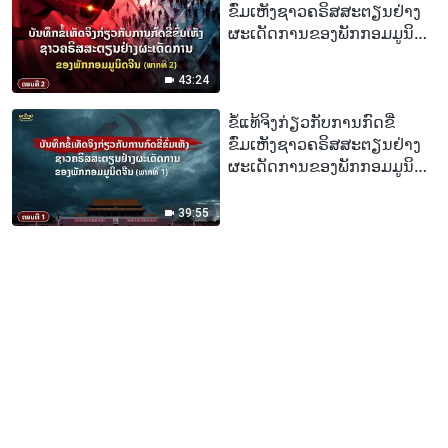
ຂົ່ມເຫັງຊາວຄຣິສສະຕຽນຢ່າງ
ຜະເດັດການຂອງພັກກອມມູນິດ
ຈີນ, ຕອນທີ 2 : ບັນທຶກຂໍ້ເທັດຈິງ
ກ່ຽວກັບການກົດຂີ່ຂົ່ມເຫັງຊາວ
43:24
ຄຣິສສະຕຽນຢ່າງຜະເດັດການ
ຂອງພັກກອມມູນິດຈີນ (ພາກທີ 2)
ຂໍ້ແທ້ຈິງກ່ຽວກັບການກົດຂີ່
ຂົ່ມເຫັງຊາວຄຣິສສະຕຽນຢ່າງ
ຜະເດັດການຂອງພັກກອມມູນິດ
ຈີນ, ຕອນທີ 1 : ບັນທຶກຂໍ້ເທັດຈິງ
ກ່ຽວກັບການກົດຂີ່ຂົ່ມເຫັງຊາວ
39:55
ຄຣິສສະຕຽນຢ່າງຜະເດັດການ
ຂອງພັກກອມມູນິດຈີນ (ພາກທີ 1)