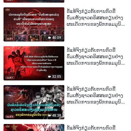
ຊາວຄຣິສໄວ 79 ປີຖືກຂົ່ມເຫັງ
ຈົນເສຍຊີວິດຍ້ອນຍຶດໝັ້ນໃນ
ຂໍ້ແທ້ຈິງກ່ຽວກັບການກົດຂີ່
ຄວາມເຊື່ອຂອງລາວ
ຂົ່ມເຫັງຊາວຄຣິສສະຕຽນຢ່າງ
ຜະເດັດການຂອງພັກກອມມູນິດ
ຈີນ, ຕອນທີ 5 : ພັກກອມມູນິດຈີນ
ເປີດສາກ “ບັ້ນຮົບທະລຸທະລ່ວງ
40:09
ສາມປີ” ເພື່ອຖອນຮາກ
ຄຣິສຕະຈັກຂອງພຣະເຈົ້າອົງຊົງ
ຂໍ້ແທ້ຈິງກ່ຽວກັບການກົດຂີ່
ລິດທານຸພາບສູງສຸດ
ຂົ່ມເຫັງຊາວຄຣິສສະຕຽນຢ່າງ
ຜະເດັດການຂອງພັກກອມມູນິດ
ຈີນ, ຕອນທີ 4 : ໃນປີ 2020 ພັກ
ກອມມູນິດຈີນໄດ້ເປີດສາກ
32:05
“ສົງຄາມແບບຮອບດ້ານ” ໄລຍະ
3 ປີ ເພື່ອພະຍາຍາມທຳລາຍ
ຂໍ້ແທ້ຈິງກ່ຽວກັບການກົດຂີ່
ຄຣິສຕະຈັກຂອງພຣະເຈົ້າອົງຊົງ
ຂົ່ມເຫັງຊາວຄຣິສສະຕຽນຢ່າງ
ລິດທານຸພາບສູງສຸດຢ່າງສິ້ນເຊີງ
ຜະເດັດການຂອງພັກກອມມູນິດ
ຈີນ, ຕອນທີ 3 : ບັນທຶກຂໍ້ເທັດຈິງ
ກ່ຽວກັບການກົດຂີ່ຂົ່ມເຫັງຊາວ
48:38
ຄຣິສສະຕຽນຢ່າງຜະເດັດການ
ຂອງພັກກອມມູນິດຈີນ (ພາກທີ 3)
ຂໍ້ແທ້ຈິງກ່ຽວກັບການກົດຂີ່