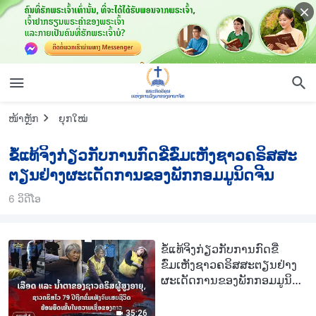
ໜ້າຫຼັກ
ຍຸກໃໝ່
ຂໍ້ແທ້ຈິງກ່ຽວກັບການກົດຂີ່ຂົ່ມເຫັງຊາວຄຣິສສະ
ຕຽນຢ່າງຜະເດັດການຂອງພັກກອມມູນິດຈີນ
6 ວິດີໂອ
ຂໍ້ແທ້ຈິງກ່ຽວກັບການກົດຂີ່
ຂົ່ມເຫັງຊາວຄຣິສສະຕຽນຢ່າງ
ຜະເດັດການຂອງພັກກອມມູນິດ
ຈີນ, ຕອນທີ 6 : ເລືອດ ແລະ ນໍ້າ
ຕາຂອງຊາວຄຣິສຜູ້ສູງອາຍຸ,
35:26