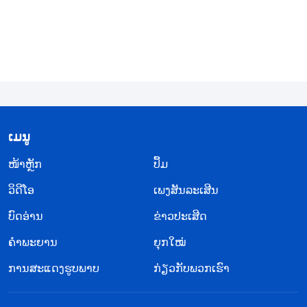
​ເມ​ນູ
​ໜ້າຫຼັກ
ປຶ້ມ
ວິ​ດີ​ໂອ
ເພງສັນລະເສີນ
ບົດອ່ານ
ຂ່າວປະເສີດ
ຄຳພະຍານ
ຍຸກໃໝ່
ການສະແດງຮູບພາບ
ກ່ຽວກັບພວກເຮົາ