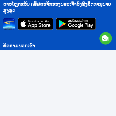
ດາວໂຫຼດແອັບ ຄຣິສຕະຈັກຂອງພຣະເຈົ້າອົງຊົງລິດທານຸພາບ
ສູງສຸດ
ຕິດຕາມພວກເຮົາ
​ຕິດ​ຕໍ່​ຫາ​ພວກ​ເຮົາ
contact.lo@kingdomsalvation.org
ຂໍ້ກຳນົດການໃຊ້
ນະໂຍບາຍຄວາມເປັນສ່ວນຕົວ
ເຄຣດິດ
ນະໂຍບາຍຄຸກກີ