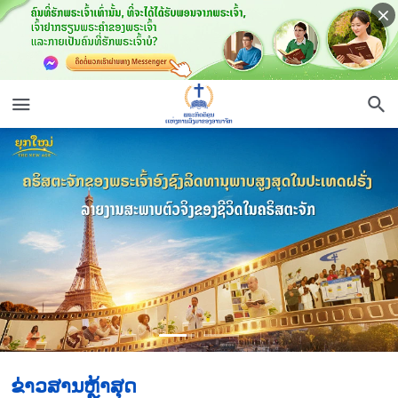
ຂ່າວສານຫຼ້າສຸດ