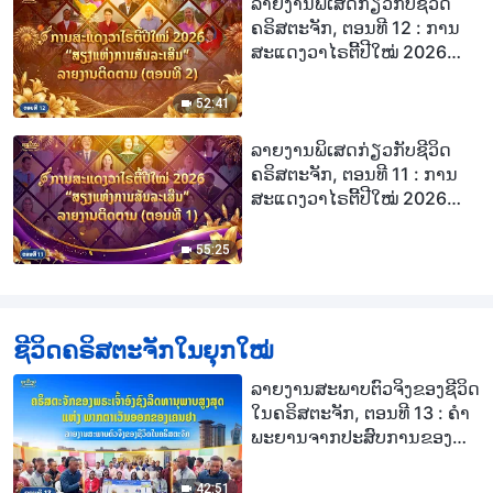
ຂອງພັກກອມມູນິດຈີນ (ພາກທີ 1)
ລາຍງານພິເສດກ່ຽວກັບຊີວິດ
ຄຣິສຕະຈັກ, ຕອນທີ 12 : ການ
ສະແດງວາໄຣຕີ້ປີໃໝ່ 2026
“ສຽງແຫ່ງການສັນລະເສີນ”
ລາຍງານຕິດຕາມ (ຕອນທີ 2)
52:41
ລາຍງານພິເສດກ່ຽວກັບຊີວິດ
ຄຣິສຕະຈັກ, ຕອນທີ 11 : ການ
ສະແດງວາໄຣຕີ້ປີໃໝ່ 2026
“ສຽງແຫ່ງການສັນລະເສີນ”
ລາຍງານຕິດຕາມ (ຕອນທີ 1)
55:25
ຊີວິດຄຣິສຕະຈັກໃນຍຸກໃໝ່
ລາຍງານສະພາບຕົວຈິງຂອງຊີວິດ
ໃນຄຣິສຕະຈັກ, ຕອນທີ 13 : ຄຳ
ພະຍານຈາກປະສົບການຂອງ
ຄຣິສຕະຈັກແຫ່ງໜຶ່ງໃນພາກ
ຕາເວັນອອກຂອງເຄນຢາ: ມີ
42:51