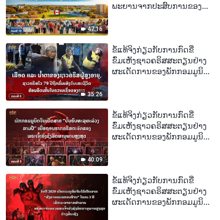
ພະຍານຈາກປະສົບການຂອງ
ປະໂຫຍດ ແລະ ສະຖານະ
ຄຣິສຕະຈັກໃນປະເທດການາດາ:
ການພິພາກສາຂອງພຣະເຈົ້າຄື
47:16
ແສງສະຫວ່າງແຫ່ງຄວາມລອດ
ພົ້ນ
ຂໍ້ແທ້ຈິງກ່ຽວກັບການກົດຂີ່
ຂົ່ມເຫັງຊາວຄຣິສສະຕຽນຢ່າງ
ຜະເດັດການຂອງພັກກອມມູນິດ
ຈີນ, ຕອນທີ 6 : ເລືອດ ແລະ ນໍ້າ
ຕາຂອງຊາວຄຣິສຜູ້ສູງອາຍຸ,
35:26
ຊາວຄຣິສໄວ 79 ປີຖືກຂົ່ມເຫັງ
ຈົນເສຍຊີວິດຍ້ອນຍຶດໝັ້ນໃນ
ຂໍ້ແທ້ຈິງກ່ຽວກັບການກົດຂີ່
ຄວາມເຊື່ອຂອງລາວ
ຂົ່ມເຫັງຊາວຄຣິສສະຕຽນຢ່າງ
ຜະເດັດການຂອງພັກກອມມູນິດ
ຈີນ, ຕອນທີ 5 : ພັກກອມມູນິດຈີນ
ເປີດສາກ “ບັ້ນຮົບທະລຸທະລ່ວງ
40:09
ສາມປີ” ເພື່ອຖອນຮາກ
ຄຣິສຕະຈັກຂອງພຣະເຈົ້າອົງຊົງ
ຂໍ້ແທ້ຈິງກ່ຽວກັບການກົດຂີ່
ລິດທານຸພາບສູງສຸດ
ຂົ່ມເຫັງຊາວຄຣິສສະຕຽນຢ່າງ
ຜະເດັດການຂອງພັກກອມມູນິດ
ຈີນ, ຕອນທີ 4 : ໃນປີ 2020 ພັກ