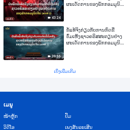
ຜະເດັດການຂອງພັກກອມມູນິດ
ຈີນ, ຕອນທີ 2 : ບັນທຶກຂໍ້ເທັດຈິງ
ກ່ຽວກັບການກົດຂີ່ຂົ່ມເຫັງຊາວ
43:24
ຄຣິສສະຕຽນຢ່າງຜະເດັດການ
ຂອງພັກກອມມູນິດຈີນ (ພາກທີ 2)
ຂໍ້ແທ້ຈິງກ່ຽວກັບການກົດຂີ່
ຂົ່ມເຫັງຊາວຄຣິສສະຕຽນຢ່າງ
ຜະເດັດການຂອງພັກກອມມູນິດ
ຈີນ, ຕອນທີ 1 : ບັນທຶກຂໍ້ເທັດຈິງ
ກ່ຽວກັບການກົດຂີ່ຂົ່ມເຫັງຊາວ
39:55
ຄຣິສສະຕຽນຢ່າງຜະເດັດການ
ຂອງພັກກອມມູນິດຈີນ (ພາກທີ 1)
ເບິ່ງເພີ່ມເຕີມ
​ເມ​ນູ
​ໜ້າຫຼັກ
ປຶ້ມ
ວິ​ດີ​ໂອ
ເພງສັນລະເສີນ