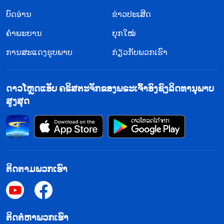
ບົດອ່ານ
ຂ່າວປະເສີດ
ຄຳພະຍານ
ຍຸກໃໝ່
ການສະແດງຮູບພາບ
ກ່ຽວກັບພວກເຮົາ
ດາວໂຫຼດແອັບ ຄຣິສຕະຈັກຂອງພຣະເຈົ້າອົງຊົງລິດທານຸພາບ
ສູງສຸດ
ຕິດຕາມພວກເຮົາ
​ຕິດ​ຕໍ່​ຫາ​ພວກ​ເຮົາ