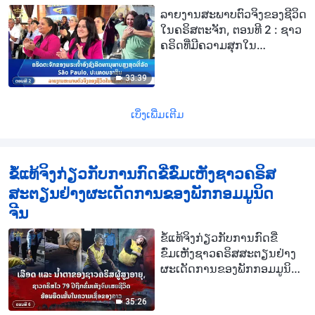
ລາຍງານສະພາບຕົວຈິງຂອງຊີວິດ
ໃນຄຣິສຕະຈັກ, ຕອນທີ 2 : ຊາວ
ຄຣິດທີ່ມີຄວາມສຸກໃນ
ຄຣິສຕະຈັກຂອງພຣະເຈົ້າອົງຊົງ
ລິດທານຸພາບສູງສຸດທີ່ປະເທດ
33:39
ບຣາຊິນຕ່າງເພີດເພີນກັບຊີວິດ
ຄຣິສຕະຈັກໃນຍຸກໃໝ່
ເບິ່ງເພີ່ມເຕີມ
ຂໍ້ແທ້ຈິງກ່ຽວກັບການກົດຂີ່ຂົ່ມເຫັງຊາວຄຣິສ
ສະຕຽນຢ່າງຜະເດັດການຂອງພັກກອມມູນິດ
ຈີນ
ຂໍ້ແທ້ຈິງກ່ຽວກັບການກົດຂີ່
ຂົ່ມເຫັງຊາວຄຣິສສະຕຽນຢ່າງ
ຜະເດັດການຂອງພັກກອມມູນິດ
ຈີນ, ຕອນທີ 6 : ເລືອດ ແລະ ນໍ້າ
ຕາຂອງຊາວຄຣິສຜູ້ສູງອາຍຸ,
35:26
ຊາວຄຣິສໄວ 79 ປີຖືກຂົ່ມເຫັງ