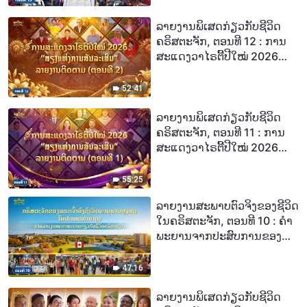
ເສັ້ນທາງທີ່ຈະໄດ້ຮັບການຊໍາລະ
ລ້າງບາບແລ້ວ
ລາຍງານພິເສດກ່ຽວກັບຊີວິດ
ຄຣິສຕະຈັກ, ຕອນທີ 12 : ການ
ສະແດງວາໄຣຕີ້ປີໃໝ່ 2026
“ສຽງແຫ່ງການສັນລະເສີນ”
ລາຍງານຕິດຕາມ (ຕອນທີ 2)
52:41
ລາຍງານພິເສດກ່ຽວກັບຊີວິດ
ຄຣິສຕະຈັກ, ຕອນທີ 11 : ການ
ສະແດງວາໄຣຕີ້ປີໃໝ່ 2026
“ສຽງແຫ່ງການສັນລະເສີນ”
ລາຍງານຕິດຕາມ (ຕອນທີ 1)
55:25
ລາຍງານສະພາບຕົວຈິງຂອງຊີວິດ
ໃນຄຣິສຕະຈັກ, ຕອນທີ 10 : ຄຳ
ພະຍານຈາກປະສົບການຂອງ
ຄຣິສຕະຈັກໃນປະເທດການາດາ:
ການພິພາກສາຂອງພຣະເຈົ້າຄື
47:16
ແສງສະຫວ່າງແຫ່ງຄວາມລອດ
ພົ້ນ
ລາຍງານພິເສດກ່ຽວກັບຊີວິດ