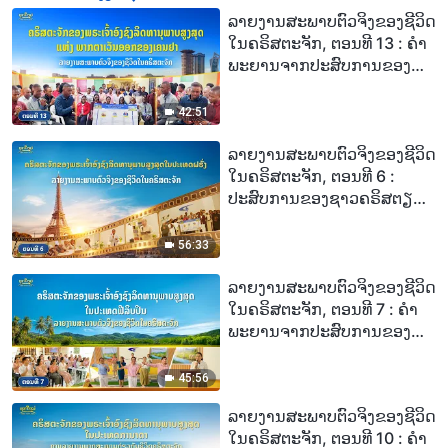
ລາຍງານສະພາບຕົວຈິງຂອງຊີວິດ
ໃນຄຣິສຕະຈັກ, ຕອນທີ 13 : ຄຳ
ພະຍານຈາກປະສົບການຂອງ
ຄຣິສຕະຈັກແຫ່ງໜຶ່ງໃນພາກ
ຕາເວັນອອກຂອງເຄນຢາ: ມີ
42:51
ເສັ້ນທາງທີ່ຈະໄດ້ຮັບການຊໍາລະ
ລ້າງບາບແລ້ວ
ລາຍງານສະພາບຕົວຈິງຂອງຊີວິດ
ໃນຄຣິສຕະຈັກ, ຕອນທີ 6 :
ປະສົບການຂອງຊາວຄຣິສຕຽນ
ໃນຄຣິສຕະຈັກໃນປະເທດຝຣັ່ງ:
ເງື່ອນໄຂສຳລັບການເຂົ້າສູ່
56:33
ອານາຈັກສະຫວັນ
ລາຍງານສະພາບຕົວຈິງຂອງຊີວິດ
ໃນຄຣິສຕະຈັກ, ຕອນທີ 7 : ຄຳ
ພະຍານຈາກປະສົບການຂອງ
ຊາວຄຣິສໃນຄຣິສຕະຈັກທີ່ປະ
ເທດຟີລິບປິນ: ວິທີທີ່ການ
45:56
ພິພາກສາຈາກພຣະທຳຂອງ
ລາຍງານສະພາບຕົວຈິງຂອງຊີວິດ
ພຣະເຈົ້າປົດປ່ອຍພວກເຂົາຈາກ
ໃນຄຣິສຕະຈັກ, ຕອນທີ 10 : ຄຳ
ພັນທະນາການຂອງຊື່ສຽງ, ຜົນ