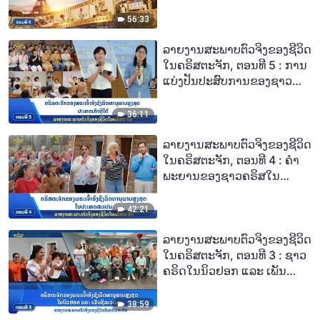
ໃນຄຣິສຕະຈັກໃນປະເທດຝຣັ່ງ:
ເງື່ອນໄຂສຳລັບການເຂົ້າສູ່
56:33
ອານາຈັກສະຫວັນ
ລາຍງານສະພາບຕົວຈິງຂອງຊີວິດ
ໃນຄຣິສຕະຈັກ, ຕອນທີ 5 : ການ
ແບ່ງປັນປະສົບການຂອງຊາວ
ຄຣິສໃນຄຣິສຕະຈັກກຸງໂຊລ:
ເຂົ້າໃຈຄວາມຈິງ ຈຶ່ງເລືອກໄດ້
36:11
ຖືກຕ້ອງ
ລາຍງານສະພາບຕົວຈິງຂອງຊີວິດ
ໃນຄຣິສຕະຈັກ, ຕອນທີ 4 : ຄຳ
ພະຍານຂອງຊາວຄຣິສໃນ
ຄຣິສຕະຈັກທີ່ປະເທດສະເປນ—
ຄວາມຈິງເຮັດໃຫ້ຜູ້ຄົນເປັນ
42:21
ອິດສະຫຼະ
ລາຍງານສະພາບຕົວຈິງຂອງຊີວິດ
ໃນຄຣິສຕະຈັກ, ຕອນທີ 3 : ຊາວ
ຄຣິດໃນນິວຢອກ ແລະ ເພັນ
ຊິລເວເນຍ ພົບເຫັນການຫຼໍ່ລ້ຽງ
ຝ່າຍຈິດວິນຍານໃນການ
38:59
ນະມັດສະການພຣະເຈົ້າ