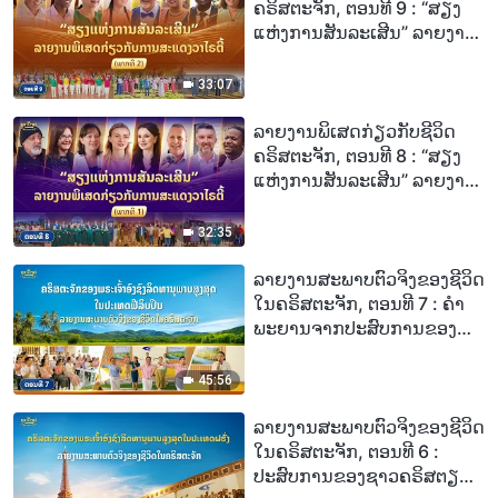
ຄຣິສຕະຈັກ, ຕອນທີ 9 : “ສຽງ
ແຫ່ງການສັນລະເສີນ” ລາຍງານ
ພິເສດກ່ຽວກັບການສະແດງ
ວາໄຣຕີ້ (ພາກທີ 2)
33:07
ລາຍງານພິເສດກ່ຽວກັບຊີວິດ
ຄຣິສຕະຈັກ, ຕອນທີ 8 : “ສຽງ
ແຫ່ງການສັນລະເສີນ” ລາຍງານ
ພິເສດກ່ຽວກັບການສະແດງ
ວາໄຣຕີ້ (ພາກທີ 1)
32:35
ລາຍງານສະພາບຕົວຈິງຂອງຊີວິດ
ໃນຄຣິສຕະຈັກ, ຕອນທີ 7 : ຄຳ
ພະຍານຈາກປະສົບການຂອງ
ຊາວຄຣິສໃນຄຣິສຕະຈັກທີ່ປະ
ເທດຟີລິບປິນ: ວິທີທີ່ການ
45:56
ພິພາກສາຈາກພຣະທຳຂອງ
ພຣະເຈົ້າປົດປ່ອຍພວກເຂົາຈາກ
ລາຍງານສະພາບຕົວຈິງຂອງຊີວິດ
ພັນທະນາການຂອງຊື່ສຽງ, ຜົນ
ໃນຄຣິສຕະຈັກ, ຕອນທີ 6 :
ປະໂຫຍດ ແລະ ສະຖານະ
ປະສົບການຂອງຊາວຄຣິສຕຽນ