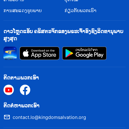
ການສະແດງຮູບພາບ
ກ່ຽວກັບພວກເຮົາ
ດາວໂຫຼດແອັບ ຄຣິສຕະຈັກຂອງພຣະເຈົ້າອົງຊົງລິດທານຸພາບ
ສູງສຸດ
ຕິດຕາມພວກເຮົາ
​ຕິດ​ຕໍ່​ຫາ​ພວກ​ເຮົາ
contact.lo@kingdomsalvation.org