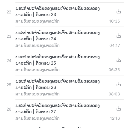
ພຣະທຳປະຈຳວັນຂອງພຣະເຈົ້າ: ສາມຂັ້ນຕອນຂອງ
22
ພາລະກິດ | ຄັດຕອນ 23
ສາມຂັ້ນຕອນຂອງພາລະກິດ
10:35
ພຣະທຳປະຈຳວັນຂອງພຣະເຈົ້າ: ສາມຂັ້ນຕອນຂອງ
23
ພາລະກິດ | ຄັດຕອນ 24
ສາມຂັ້ນຕອນຂອງພາລະກິດ
04:17
ພຣະທຳປະຈຳວັນຂອງພຣະເຈົ້າ: ສາມຂັ້ນຕອນຂອງ
24
ພາລະກິດ | ຄັດຕອນ 25
ສາມຂັ້ນຕອນຂອງພາລະກິດ
06:35
ພຣະທຳປະຈຳວັນຂອງພຣະເຈົ້າ: ສາມຂັ້ນຕອນຂອງ
25
ພາລະກິດ | ຄັດຕອນ 26
ສາມຂັ້ນຕອນຂອງພາລະກິດ
08:03
ພຣະທຳປະຈຳວັນຂອງພຣະເຈົ້າ: ສາມຂັ້ນຕອນຂອງ
26
ພາລະກິດ | ຄັດຕອນ 27
ສາມຂັ້ນຕອນຂອງພາລະກິດ
12:16