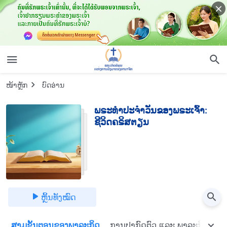
ໜ້າຫຼັກ
ບົດອ່ານ
ພຣະທຳປະຈຳວັນຂອງພຣະເຈົ້າ:
ຊີວິດຄຣິສຕຽນ
ຫຼິ້ນທັງໝົດ
ສາມຂັ້ນຕອນຂອງພາລະກິດ
ການປາກົດຕົວ ແລະ ພາລະກິດຂອງພ