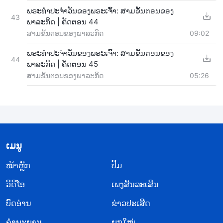
ພຣະທຳປະຈຳວັນຂອງພຣະເຈົ້າ: ສາມຂັ້ນຕອນຂອງ
43
ພາລະກິດ | ຄັດຕອນ 44
ສາມຂັ້ນຕອນຂອງພາລະກິດ
09:02
ພຣະທຳປະຈຳວັນຂອງພຣະເຈົ້າ: ສາມຂັ້ນຕອນຂອງ
44
ພາລະກິດ | ຄັດຕອນ 45
ສາມຂັ້ນຕອນຂອງພາລະກິດ
05:26
​ເມ​ນູ
​ໜ້າຫຼັກ
ປຶ້ມ
ວິ​ດີ​ໂອ
ເພງສັນລະເສີນ
ບົດອ່ານ
ຂ່າວປະເສີດ
ຄຳພະຍານ
ຍຸກໃໝ່