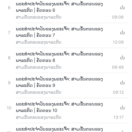
ພຣະທຳປະຈຳວັນຂອງພຣະເຈົ້າ: ສາມຂັ້ນຕອນຂອງ
6
ພາລະກິດ | ຄັດຕອນ 6
ສາມຂັ້ນຕອນຂອງພາລະກິດ
09:06
ພຣະທຳປະຈຳວັນຂອງພຣະເຈົ້າ: ສາມຂັ້ນຕອນຂອງ
7
ພາລະກິດ | ຄັດຕອນ 7
ສາມຂັ້ນຕອນຂອງພາລະກິດ
12:09
ພຣະທຳປະຈຳວັນຂອງພຣະເຈົ້າ: ສາມຂັ້ນຕອນຂອງ
8
ພາລະກິດ | ຄັດຕອນ 8
ສາມຂັ້ນຕອນຂອງພາລະກິດ
06:49
ພຣະທຳປະຈຳວັນຂອງພຣະເຈົ້າ: ສາມຂັ້ນຕອນຂອງ
9
ພາລະກິດ | ຄັດຕອນ 9
ສາມຂັ້ນຕອນຂອງພາລະກິດ
09:12
ພຣະທຳປະຈຳວັນຂອງພຣະເຈົ້າ: ສາມຂັ້ນຕອນຂອງ
10
ພາລະກິດ | ຄັດຕອນ 10
ສາມຂັ້ນຕອນຂອງພາລະກິດ
13:17
ພຣະທຳປະຈຳວັນຂອງພຣະເຈົ້າ: ສາມຂັ້ນຕອນຂອງ