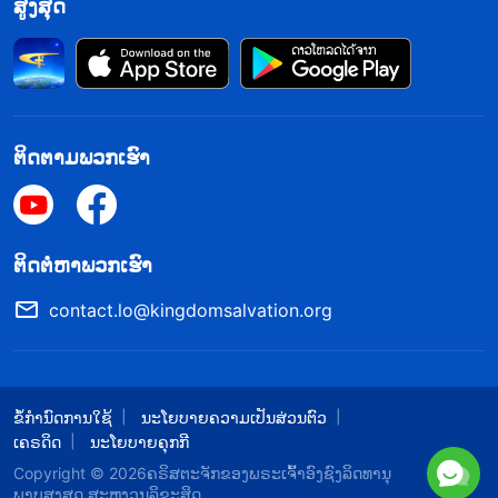
ສູງສຸດ
ຕິດຕາມພວກເຮົາ
​ຕິດ​ຕໍ່​ຫາ​ພວກ​ເຮົາ
contact.lo@kingdomsalvation.org
ຂໍ້ກຳນົດການໃຊ້
ນະໂຍບາຍຄວາມເປັນສ່ວນຕົວ
ເຄຣດິດ
ນະໂຍບາຍຄຸກກີ
Copyright © 2026
​ຄຣິສຕະຈັກຂອງພຣະເຈົ້າອົງຊົງລິດທານຸ
ພາບສູງສຸດ
ສະຫງວນລິຂະສິດ.