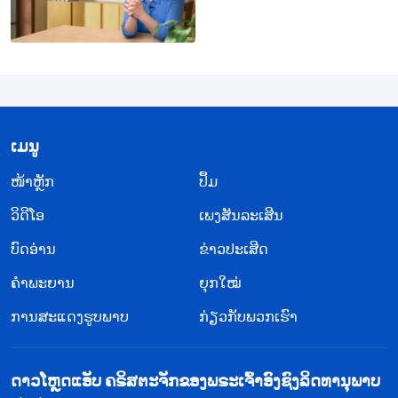
​ເມ​ນູ
​ໜ້າຫຼັກ
ປຶ້ມ
ວິ​ດີ​ໂອ
ເພງສັນລະເສີນ
ບົດອ່ານ
ຂ່າວປະເສີດ
ຄຳພະຍານ
ຍຸກໃໝ່
ການສະແດງຮູບພາບ
ກ່ຽວກັບພວກເຮົາ
ດາວໂຫຼດແອັບ ຄຣິສຕະຈັກຂອງພຣະເຈົ້າອົງຊົງລິດທານຸພາບ