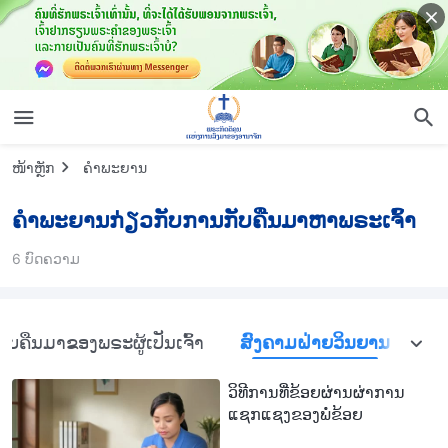
ໜ້າຫຼັກ
ຄຳພະຍານ
ຄຳພະຍານກ່ຽວກັບການກັບຄືນມາຫາພຣະເຈົ້າ
6 ບົດຄວາມ
ບຄືນມາຂອງພຣະຜູ້ເປັນເຈົ້າ
ສົງຄາມຝ່າຍວິນຍານ
ວິທີການທີ່ຂ້ອຍຜ່ານຜ່າການ
ແຊກແຊງຂອງພໍ່ຂ້ອຍ