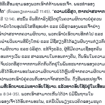
້ທີ່ເສື່ອມຊາມຂອງພວກເຮົາຕໍ່ຕ້ານພຣະເຈົ້າ. ພຣະທຳຂອງ
ສັດ
”
. “
ຄວາມບໍລິສຸດ, ຫາກປາສະຈາກ
(ກົດລະບຽບການເລວີ 11:45)
. ສະນັ້ນ ຄົນທີ່ດຳລົງຊີວິດຢູ່ໃນຄວາມຜິດບາບບໍ່ຄູ່ຄວນ
ເຣີ 12:14)
ືກກຳນົດໂດຍອຸປະນິໄສທີ່ຊອບທຳ ແລະ ບໍລິສຸດຂອງພຣະເຈົ້າຢ່າງ
ວກເຂົາປາສະຈາກຄວາມຜິດບາບ, ພວກເຂົາບໍ່ເຮັດບາບອີກຕໍ່ໄປ ແລະ
ນຝ່າຍວິນຍານທີ່ຍິ່ງໃຫຍ່ ແລະ ມີຊື່ສຽງທີ່ໄດ້ຂຽນຜົນງານກ່ຽວກັ
າມຜິດບາບ ແລະ ບໍລິສຸດ. ແທ້ຈິງແລ້ວ, ຜູ້ທີ່ມີຄວາມເຊື່ອທຸກຄົນ
ບໃນຕອນກາງເວັນ ແລະ ສາລະພາບໃນຕອນກາງຄືນ, ດີ້ນຮົນໃນຄວາ
າມເຈັບປວດທີ່ສຸດຈາກການຕິດກັບດັກຢູ່ໃນພັນທະນາການຂອງຄວາມ
ຄົນທີ່ໄດ້ຮັບການອະໄພຄວາມຜິດບາບບໍ່ໄດ້ຫຼົບໜີຈາກຄວາມຜິດບາ
ວ່າພວກເຂົາບໍ່ຄູ່ຄວນກັບອານາຈັກສະຫວັນ. ດັ່ງທີ່ພຣະເຢຊູເຈົ້າ
ມທີ່ເຮັດບາບແມ່ນທາດຮັບໃຊ້ບາບ. ແລ້ວທາດຮັບໃຊ້ບໍ່ຢູ່ໃນເຮືອນ
. ພວກເຮົາສາມາດເຫັນໄດ້ວ່າ ບໍ່ມີພື້ນຖານໃນ
ັນ 8:34-35)
ຂອງເຈົ້າໄດ້ຮັບການອະໄພ, ແຕ່ນີ້ເປັນພຽງແນວຄິດຂອງມະນຸດ