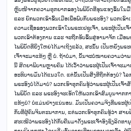
ຫຼົບໜີຈາກຄວາມທຸກຍາກຂອງໄພພິບັດທີ່ຮຸນແຮງຂຶ້ນໃນມື້ນີ
ແລະ ຍົກພວກເຂົາຂຶ້ນເມືອເພື່ອພົບກັບພຣະອົງ? ພວກເຂ
ຄວາມເຊື່ອຂອງພວກເຂົາໃນພຣະເຢຊູເຈົ້າ, ພຣະຜູ້ເປັນເຈົ້າ
ພວກເຂົາຕ້ອງການ ແລະ ຈະຖືກຮັບຂຶ້ນສູ່ອານາຈັກ ເມື່ອພຣະຜ
ໄພພິບັດທີ່ຍິ່ງໃຫຍ່ໄດ້ມາເຖິງແລ້ວ, ສະນັ້ນ ເປັນຫຍັງພຣະຜູ
ເຈົ້າຈະມາແທ້ໆ ຫຼື ບໍ່. ຖ້າບໍ່ມາ, ນັ້ນຈະບໍ່ໝາຍຄວາມ
ນີ້ ສິດຍາພິບານຫຼາຍຄົນ ໄດ້ເວົ້າວ່າພຣະຜູ້ເປັນເຈົ້າຈະ
ອະທິບາຍມັນໄດ້ແນວໃດ. ແຕ່ນັ້ນເປັນສິ່ງທີ່ຖືກຕ້ອງບໍ? 
ພຣະອົງບໍ່ໄດ້ມາບໍ? ພວກເຮົາທຸກຄົນຮູ້ວ່າພຣະຜູ້ເປັນເຈ
ໄພພິບັດ ແລະ ພຣະອົງຈະເຮັດໃຫ້ພວກເຂົາສົມບູນຈາກການ
ແທ້ໆບໍ? ບໍ່ແມ່ນຢ່າງແນ່ນອນ. ມັນເປັນຄວາມຈິງທີ່ພຣະຜູ້ເປັນ
ກັບທີ່ຜູ້ຄົນຈິນຕະນາການ, ແຕ່ພວກເຮົາທຸກຄົນຮູ້ວ່າ ສ
ສະເໝີວ່າພຣະອົງໄດ້ກັບຄືນມາດັ່ງພຣະເຈົ້າອົງຊົງລິດທ
ການພິພາກສາ ໂດຍເລີ່ມຕົ້ນຈາກເຮືອນຂອງພຣະເຈົ້າ. ຜູ້