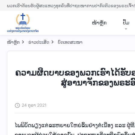
ພວກເຮົາຕ້ອນຮັບຜູ້ສະແຫວງທຸກຄົນທີ່ປາຖະໜາການປາກົດຕົວຂອງພຣະເຈົ້າ!
​ໜ້າຫຼັກ
ປຶ້ມ
ໜ້າຫຼັກ
ຂ່າວປະເສີດ
ບົດເທດສະໜາ
ຄວາມຜິດບາບຂອງພວກເຮົາໄດ້ຮັບອະໄ
ສູ່ອານາຈັກຂອງພຣະອົ
24 ຕຸລາ 2021
ໄພພິບັດພຽງແຕ່ຂະຫຍາຍໃຫຍ່ຂຶ້ນຢ່າງຕໍ່ເນື່ອງ ແລະ ຜູ້ທີ
ຂອງພຣະຜູ້ຊ່ວຍໃຫ້ລອດພົ້ນ, ປາຖະໜາທີ່ຈະຖືກຍົກຂຶ້ນສູ່ທ