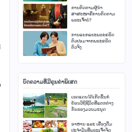
ການຕິດຕາມຜູ້ນໍາ
ສາສະໜາຄືການຕິດຕາມ
ພຣະເຈົ້າບໍ?
ການແຍກແຍະພຣະຄຣິດ
ຕົວປອມຈາກພຣະຄຣິດ
່
ຕົວຈິງ
ບົດຄວາມທີ່ມີຄຸນຄ່າພິເສດ
ກ
ເຂດແດນໄດ້ເກີດຂຶ້ນກໍ
ຍ້ອນວິຖີຊີວິດທີ່ແຕກຕ່າງ
ກັນຂອງມວນມະນຸດ
ອາຫານ ແລະ ເຄື່ອງດື່ມ
ປະຈຳວັນທີ່ພຣະເຈົ້າຈັດ