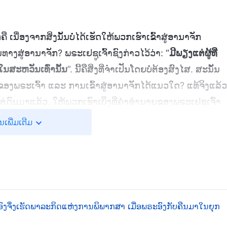
ນື່ອງຈາກສິ່ງນັ້ນບໍ່ໄດ້ເຮັດໃຫ້ພວກເຮົາເຂົ້າສູ່ອານາຈັກ
ທາງສູ່ອານາຈັກ? ພຣະເຢຊູເຈົ້າຊົງກ່າວໄວ້ວ່າ: “
ມີພຽງແຕ່ຜູ້ທີ່
ນສະຫວັນເທົ່ານັ້ນ
”. ນີ້ຄືສິ່ງທີ່ຈຳເປັນໂດຍບໍ່ຕ້ອງສົງໄສ. ສະນັ້ນ
ຣະເຈົ້າ ແລະ ການເຂົ້າສູ່ອານາຈັກໄດ້ແນວໃດ? ແທ້ຈິງແລ້ວ
້ງແຕ່ດົນມາແລ້ວ. ໃຫ້ພວກເຮົາເບິ່ງທີ່ຄຳທຳນາຍຂອງພຣະເຢຊູເຈົ້າ
ເຮົາຍັງມີຫລາຍສິ່ງທີ່ຈະບອກພວກເຈົ້າ ແຕ່ໃນເວລານີ້ພວກເຈົ້າ
ນເພີ່ມເຕີມ
ງ ຜູ້ເປັນພຣະວິນຍານແຫ່ງຄວາມຈິງ ສະເດັດມາ, ພຣະອົງຈະນຳທາ
ໍາລະລ້າງພວກເຂົາໃຫ້ບໍລິສຸດຜ່ານຄວາມຈິງຂອງພຣະອົງ: ພຣະທ
ດຄົນໃດໄດ້ຍິນພຣະທຳຂອງເຮົາ ແລະ ບໍ່ເຊື່ອ, ເຮົາບໍ່ພິພາກສາເຂົ
້ນ. ຜູ້ທີ່ປະຕິເສດເຮົາ ແລະ ບໍ່ຮັບເອົາພຣະທໍາຂອງເຮົາ ກໍຈະມີສິ່
ກເຂົາໃນວັນສຸດທ້າຍເຊັ່ນກັນ
”
. “
ເພາະວ່າ
(ໂຢຮັນ 12:47-48)
ະອົງຈຶ່ງເຮັດພາລະກິດແຫ່ງການພິພາກສາ ເມື່ອພຣະອົງກັບຄືນມາໃນຍຸກ
ສາທັງໝົດໃຫ້ແກ່ພຣະບຸດ
”
. ພຣະເຢຊູເຈົ້າໄດ້
(ໂຢຮັນ 5:22)