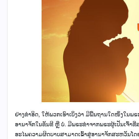
ຢ່າງທຳອິດ, ໃຫ້ພວກເຮົາເບິ່ງວ່າ ມີພື້ນຖານໃດໜຶ່ງໃນພຣ
ອານາຈັກໃນທັນທີ ຫຼື ບໍ່. ມີພຣະທຳຈາກພຣະຜູ້ເປັນເຈົ້າທີ່ສ
ອະໄພຄວາມຜິດບາບສາມາດເຂົ້າສູ່ອານາຈັກສະຫວັນໂດຍກົງໃ