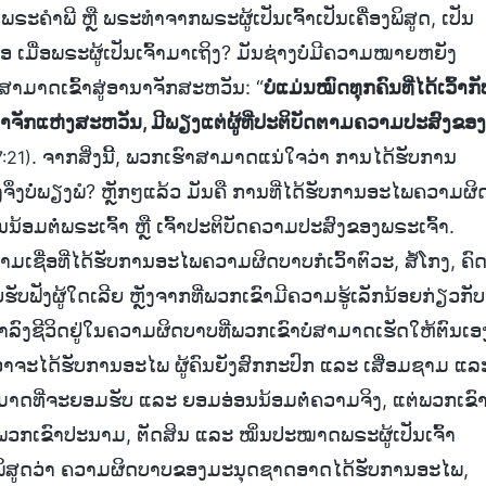
ໃນພຣະຄຳພີ ຫຼື ພຣະທຳຈາກພຣະຜູ້ເປັນເຈົ້າເປັນເຄື່ອງພິສູດ, ເປັນ
ືອ ເມື່ອພຣະຜູ້ເປັນເຈົ້າມາເຖິງ? ມັນຊ່າງບໍ່ມີຄວາມໝາຍຫຍັງ
້ທີ່ສາມາດເຂົ້າສູ່ອານາຈັກສະຫວັນ: “
ບໍ່ແມ່ນໝົດທຸກຄົນທີ່ໄດ້ເວົ້າກັ
າສູ່ອານາຈັກແຫ່ງສະຫວັນ, ມີພຽງແຕ່ຜູ້ທີ່ປະຕິບັດຕາມຄວາມປະສົງຂອງ
. ຈາກສິ່ງນີ້, ພວກເຮົາສາມາດແນ່ໃຈວ່າ ການໄດ້ຮັບການ
:21)
ັງຈຶ່ງບໍ່ພຽງພໍ? ຫຼັກໆແລ້ວ ມັນຄື ການທີ່ໄດ້ຮັບການອະໄພຄວາມຜິ
ນ້ອມຕໍ່ພຣະເຈົ້າ ຫຼື ເຈົ້າປະຕິບັດຄວາມປະສົງຂອງພຣະເຈົ້າ.
ວາມເຊື່ອທີ່ໄດ້ຮັບການອະໄພຄວາມຜິດບາບກໍເວົ້າຕົວະ, ສໍ້ໂກງ, ຄົ
ບຟັງຜູ້ໃດເລີຍ ຫຼັງຈາກທີ່ພວກເຂົາມີຄວາມຮູ້ເລັກນ້ອຍກ່ຽວກັບ
ຳລົງຊີວິດຢູ່ໃນຄວາມຜິດບາບທີ່ພວກເຂົາບໍ່ສາມາດເຮັດໃຫ້ຕົນເອ
ຖິງວ່າຈະໄດ້ຮັບການອະໄພ ຜູ້ຄົນຍັງສົກກະປົກ ແລະ ເສື່ອມຊາມ ແລ
າມາດທີ່ຈະຍອມຮັບ ແລະ ຍອມອ່ອນນ້ອມຕໍ່ຄວາມຈິງ, ແຕ່ພວກເຂົ
, ພວກເຂົາປະນາມ, ຕັດສິນ ແລະ ໝິ່ນປະໝາດພຣະຜູ້ເປັນເຈົ້າ
ີ້ໄດ້ພິສູດວ່າ ຄວາມຜິດບາບຂອງມະນຸດຊາດອາດໄດ້ຮັບການອະໄພ,