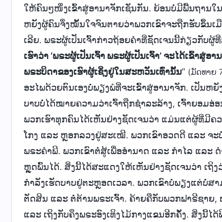
ໃຫ້ຄົນໆໜຶ່ງເຂົ້າສູ່ອານາຈັກເຊັ່ນກັນ. ຍ້ອນບໍ່ມີພື້ນຖານ
ຫຍັງຜູ້ຄົນຈຶ່ງໝັ້ນໃຈຈົນຕາຍວ່າພວກເຂົາຈະຖືກຮັບຂຶ້ນເມ
ເລີຍ. ພຣະຜູ້ເປັນເຈົ້າກ່າວຖ້ອຍຄຳທີ່ຊັດເຈນນີ້ກ່ຽວກັບຜູ
ເຮົາວ່າ ‘ພຣະຜູ້ເປັນເຈົ້າ ພຣະຜູ້ເປັນເຈົ້າ’ ຈະໄດ້ເຂົ້
ພຣະບິດາຂອງເຮົາຜູ້ເຊິ່ງຢູ່ໃນສະຫວັນເທົ່ານັ້ນ
”
(ມັດທາຍ 7
ອະໄພດ້ວຍຕົນເອງບໍ່ພຽງພໍທີ່ຈະເຂົ້າສູ່ອານາຈັກ. ເປັນຫຍ
ບາບບໍ່ໄດ້ໝາຍຄວາມວ່າເຈົ້າຖືກຊໍາລະລ້າງ, ເຈົ້າຍອມອ່ອນ
ພວກເຮົາທຸກຄົນໄດ້ເຫັນຢ່າງຊັດເຈນວ່າ ແມ່ນແຕ່ຜູ້ທີ່ມີຄ
ໂກງ ແລະ ຫຼອກລວງຢູ່ສະເໝີ. ພວກເຂົາອວດດີ ແລະ ຈະບໍ່ຮັ
ພຣະຄຳພີ. ພວກເຂົາຕໍ່ສູ້ເພື່ອອຳນາດ ແລະ ກຳໄລ ແລະ ດ
ຫຼຸດພົ້ນໄດ້. ສິ່ງນີ້ໄດ້ສະແດງໃຫ້ເຫັນຢ່າງຊັດເຈນວ່າ ເ
ກຳລັງເຮັດບາບຢູ່ຕະຫຼອດເວລາ. ພວກເຂົາບໍ່ພຽງແຕ່ບໍ່ສ
ຕັດສິນ ແລະ ຕໍ່ຕ້ານພຣະເຈົ້າ. ຄ້າຍຄືກັບພວກຟາຣີຊາຍ
ແລະ ເຖິງກັບຄຶງພຣະອົງເທິງໄມ້ກາງແຂນອີກຄັ້ງ. ສິ່ງນ