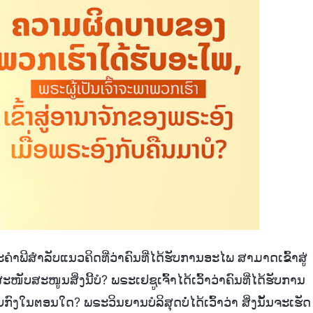
ະຄຳພີສຳລັບແນວຄິດທີ່ວ່າຄົນທີ່ໄດ້ຮັບການອະໄພ ສາມາດເຂົ້າສູ່
ະໜັບສະໜູນສິ່ງນີ້ບໍ? ພຣະເຢຊູເຈົ້າໄດ້ເວົ້າວ່າຄົນທີ່ໄດ້ຮັບການ
ນຕອນໃດ? ພຣະວິນຍານບໍລິສຸດບໍ່ໄດ້ເວົ້າວ່າ ສິ່ງນັ້ນຈະເຮັດ