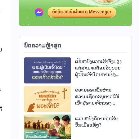
າ
ບົດຄວາມຫຼ້າສຸດ
ນ
ເປັນຫຍັງພວກເຮົາຈຶ່ງພຽງ
ແຕ່ສາມາດຕ້ອນຮັບພຣະ
ຜູ້ເປັນເຈົ້າໂດຍການຟັງ
ສຽງຂອງພຣະເຈົ້າເທົ່າ
ນັ້ນ?
ນ
ຄວາມລອດພົ້ນຜ່ານ
ຄວາມເຊື່ອອະນຸຍາດໃຫ້
ເຂົ້າສູ່ອານາຈັກຂອງ
ື
ພຣະເຈົ້າບໍ?
ແມ່ນຫຍັງຄືການຖືກຮັບ
ຂຶ້ນເມືອແທ້ໆ?