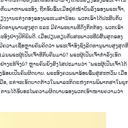
ບມາຫາພຣະອົງ, ຖືກຮັບຂຶ້ນເມືອຢູ່ຕໍ່ໜ້າບັນລັງຂອງພຣະເຈົ້າ,
ານລ້ຽງງານແຕ່ງດອງຂອງພຣະເມສານ້ອຍ. ພວກເຂົາໄດ້ປະສົບກັບ
ດທານຸພາບສູງສຸດ ແລະ ມີຄຳພະຍານທີ່ດັງກຶກກ້ອງ. ພວກເຂົາ
ົງຢ່າງປິຕິຍິນດີ. ເມື່ອປຽບທຽບກັບສະພາວະທີ່ບໍ່ສິ້ນສຸດຂອງ
ທີ່ມີຄວາມເຊື່ອຫຼາຍຄົນຄິດວ່າ ພຣະເຈົ້າອົງຊົງລິດທານຸພາບສູງສຸດທີ
ະຜູ້ເປັນເຈົ້າທີ່ກັບຄືນມາບໍ? ພຣະຜູ້ເປັນເຈົ້າກຳລັງເຮັດ
ແທ້ຈິງບໍ? ຫຼາຍຄົນຍັງສົງໄສປະມານວ່າ “ພຣະຜູ້ເປັນເຈົ້າໄດ້
ຂ້ອຍເປັນຄົນຜິດບາບ. ພຣະອົງຄວນພາຂ້ອຍຂຶ້ນສູ່ສະຫວັນ ເມື່ອ
ຶ້ນເມືອ, ແຕ່ຈະເຮັດບາດກ້າວໃນພາລະກິດແຫ່ງການພິພາກສາໃນຍຸ
ມື້ນີ້. ການໄດ້ຮັບອະໄພຄວາມຜິດບາບຂອງພວກເຮົາໝາຍຄວາມວ່າ