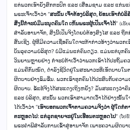
ແຕ່ພວກເຮົາຍັງສົກກະປົກ ແລະ ເສື່ອມຊາມ ແລະ ແກ່ນແທ
ພຣະເຈົ້າເວົ້າວ່າ “
ສະນັ້ນ ເຈົ້າຕ້ອງບໍລິສຸດ, ຍ້ອນເຮົາກໍ່ບໍລິ
ສິ່ງນີ້ກໍຈະບໍ່ມີມະນຸດຄົນໃດ ເຫັນພຣະຜູ້ເປັນເຈົ້າໄດ້
”
(ເຮັບ
ສຳລັບອານາຈັກ, ສິ່ງນີ້ເປັນຈິງໂດຍບໍ່ຕ້ອງສົງໄສ ແລະ ຖ
ສິ້ນເຊີງ. ຜູ້ທີ່ມີຄວາມເຊື່ອຄົນໃດຈະກ້າກ່າວອ້າງວ່າພ
ບັນລຸຄວາມບໍລິສຸດ? ບໍ່ມີແມ່ນແຕ່ຄົນດຽວ. ແມ່ນແຕ່ບຸກຄົ
ວິນຍານຫຼາຍຢ່າງ ກໍຈະບໍ່ກ້າເວົ້າວ່າພວກເຂົາໄດ້ປະຖິ້ມຄວ
ແມ່ນຄືກັນໝົດ, ດຳລົງຊີວິດຢູ່ໃນສະພາວະທີ່ເຮັດບາ
ຜິດບາບຢ່າງຂົມຂື່ນ. ພວກເຂົາທຸກຄົນໄດ້ປະສົບກັບຄວ
ຜິດບາບ. ຂໍ້ແທ້ຈິງໄດ້ສະແດງເຖິງຫຍັງ? ມັນສະແດງວ່າ
ແລະ ບໍລິສຸດ, ສະນັ້ນ ພວກເຂົາສາມາດເວົ້າໄດ້ຢ່າງໝັ້ນໃຈ
ໄດ້ເວົ້າວ່າ “
ເຮົາບອກພວກເຈົ້າຕາມຄວາມຈິງວ່າ ຜູ້ໃດກໍຕາ
ຕະຫຼອດໄປ: ແຕ່ລູກຊາຍຈະຢູ່ໃນເຮືອນຕະຫຼອດໄປ
”
(ໂຢຮ
ພຣະຄຳພີສຳລັບການເຂົ້າສູ່ອານາຈັກ ເພາະຄວາມຜິດບາບ