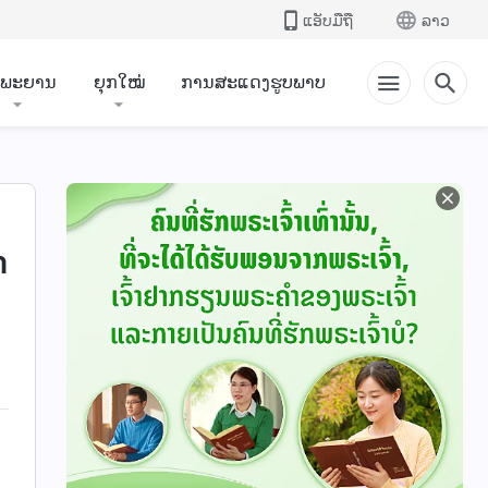
ແອັບມືຖື
ລາວ
ຳພະຍານ
ຍຸກໃໝ່
ການສະແດງຮູບພາບ
າ