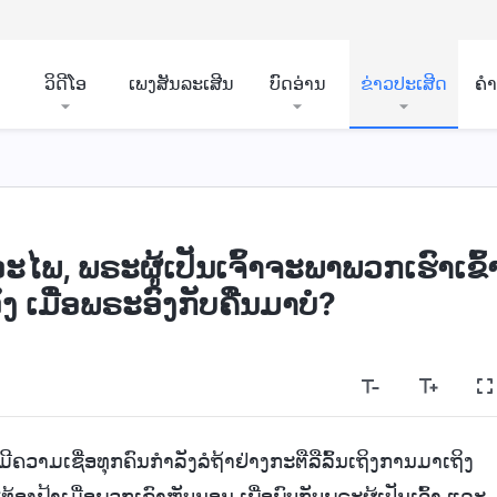
ວິ​ດີ​ໂອ
ເພງສັນລະເສີນ
ບົດອ່ານ
ຂ່າວປະເສີດ
ຄ
ພ, ພຣະຜູ້ເປັນເຈົ້າຈະພາພວກເຮົາເຂົ້
ງ ເມື່ອພຣະອົງກັບຄືນມາບໍ?
່ມີຄວາມເຊື່ອທຸກຄົນກຳລັງລໍຖ້າຢ່າງກະຕືລືລົ້ນເຖິງການມາເຖິງ
້ອງຟ້າເມື່ອພວກເຂົາຫຼັບນອນ ເພື່ອພົບກັບພຣະຜູ້ເປັນເຈົ້າ ແລະ