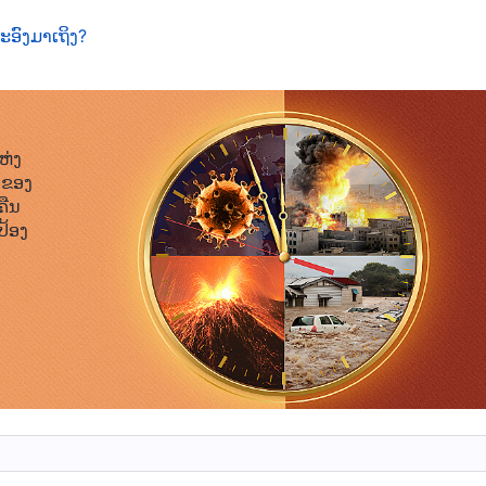
ຫຼົ່ານີ້ແມ່ນຄຳທຳນາຍຂອງພຣະອົງສຳລັບພາລະກິດທີ່ພຣະອົງຈະ
ະອົງມາເຖິງ?
່າງເພື່ອເຮັດພາລະກິດແຫ່ງການພິພາກສາ, ນໍາພາຜູ້ຄົນເຂົ້າສູ່
າມຜິດບາບ ແລະ ຈາກກອງກຳລັງຂອງຊາຕານຢ່າງສົມບູນ ແລະ ພ
ພວກເຮົາຈະມີຈຸດໝາຍປາຍທາງທີ່ສວຍງາມ. ນັ້ນຄືເຫດຜົນທີ່ພວກ
ັນເຈົ້າແທ້ໆ ເມື່ອພຣະອົງກັບຄືນມາ. ຈົນກວ່າພວກເຮົາຈະໄດ້
ຫ່ງ
າຂອງ
ວາມເສື່ອມຊາມຢ່າງສົມບູນ ແລະ ທຳມະຊາດຄວາມຜິດບາບຂອງ
ຄືນ
ວທີ່ຈະໂຍນຖິ້ມຄວາມຜິດບາບ ແລະ ກາຍເປັນຄົນບໍລິສຸດ ແລະ ຄູ່
ປ້ອງ
ມຊາມຂອງພວກເຮົາຈຳເປັນຕ້ອງຖືກຊໍາລະລ້າງ ເພື່ອແກ້ໄຂທຳມະຊາດ
ອຸປະນິໄສທີ່ເສື່ອມຊາມຂອງພວກເຮົາເພື່ອທີ່ຈະເປັນອິດສະຫຼະຈາ
ະ ປະຕິບັດຕາມຄວາມປະສົງຂອງພຣະອົງ. ຖ້າບໍ່ດັ່ງນັ້ນ, ພວກ
າດໝັ້ນໃຈເລີຍວ່າມີພຽງແຕ່ຄົນທີ່ຖືກຊໍາລະລ້າງຜ່ານການພິພາກສາ
ສາມາດກາຍມາເປັນຄົນທີ່ປະຕິບັດຕາມຄວາມປະສົງຂອງພຣະເຈົ້າ.
ໍາລະລ້າງຂອງພຣະເຈົ້າໃນຍຸກສຸດທ້າຍ ແມ່ນເສັ້ນທາງດຽວທີ່ຈະ
ພຣະທຳຂອງພຣະເຈົ້າກ່ຽວກັບສິ່ງນີ້. “
ຄົນບາບແບບພວກເຈົ້າ ຜູ້ທີ່