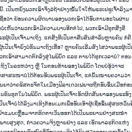
້. ເປັນຫຍັງພວກເຂົາຈຶ່ງລໍຖ້າຢ່າງໝັ້ນໃຈໃຫ້ພຣະເຢຊູເຈົ້າລົງມ
ົາເຊື່ອວ່າ ຍ້ອນຄວາມຜິດບາບຂອງພວກເຂົາໄດ້ຮັບການອະໄພຜ່ານ
ບໍ່ເຫັນວ່າພວກເຂົາມີຄວາມບາບອີກຕໍ່ໄປ, ພວກເຂົາມີທຸກສິ່ງທີ່
ູ້ເປັນເຈົ້າມາເຖິງ. ແຕ່ສິ່ງທີ່ເປັນຕາສັບສົນສຳລັບຫຼາຍຄົນ ກໍຄື
້ເປັນເຈົ້າຍັງບໍ່ທັນມາເຖິງເທື່ອ? ຫຼາຍຄົນເລີ່ມສົງໄສວ່າພຣະຜູ້ເປັ
ວ່າພວກເຂົາສາມາດຕົກລົງສູ່ໄພພິບັດ ແລະ ຕາຍໄດ້ທຸກເວລາບໍ? ຕອນ
ມາເຖິງໃນລະຫວ່າງ ຫຼື ໃນຕອນທ້າຍຂອງໄພພິບັດ ໂດຍບໍ່ຮູ້ວ່າຈະ
ໂລກສາສະໜາບໍ່ໄດ້ຕ້ອນຮັບພຣະຜູ້ເປັນເຈົ້າ, ແຕ່ນັ້ນໝາຍຄວາມວ່າ
ົ້າສັນຍາວ່າຄຣິສຕະຈັກໃນເມືອງຟິລາເດວເຟຍຈະຖືກຮັບຂຶ້ນເມືອກ່ອ
ທົນທຸກໃນໄພພິບັດ. ພຣະຜູ້ເປັນເຈົ້າເຮັດຜິດສັນຍາຂອງພຣະອົງ
ເຈົ້າບໍ່ໄດ້ລົງມາເທິງກ້ອນເມກເພື່ອຮັບເອົາຜູ້ເຊື່ອຂຶ້ນສູ່ສະຫວັນຄ
າຍຟ້າແມບເຫຼື້ອມຈາກທິດຕາເວັນອອກໄດ້ເປັນພະຍານຢ່າງສະໝໍ່າ
ານຸພາບສູງສຸດ, ກ່າວຄວາມຈິງຫຼາຍຢ່າງ ແລະ ເຮັດພາລະກິດແຫ່ງ
ຄົນຈາກນິກາຍທັງໝົດທີ່ຮັກຄວາມຈິງໄດ້ຍິນສຽງຂອງພຣະເຈົ້າໃນ