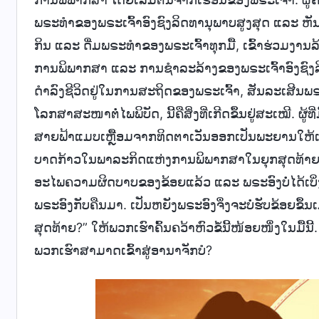
ພຣະທຳຂອງພຣະເຈົ້າອົງຊົງລິດທານຸພາບສູງສຸດ ແລະ ຫັນກັ
ກິນ ແລະ ດື່ມພຣະທຳຂອງພຣະເຈົ້າທຸກມື້, ເຂົ້າຮ່ວມງ
ການພິພາກສາ ແລະ ການຊໍາລະລ້າງຂອງພຣະເຈົ້າອົງຊົງລິ
ດຳລົງຊີວິດຢູ່ໃນການສະຖິດຂອງພຣະເຈົ້າ, ສັນລະເສີນພຣະອ
ໂລກສາສະໜາຕໍ່ໄພພິບັດ, ນີ້ຄືສິ່ງທີ່ເກີດຂຶ້ນຢູ່ສະເໝີ. ຜູ້
ສາຍຟ້າແມບເຫຼື້ອມຈາກທິດຕາເວັນອອກເປັນພະຍານໃຫ້ແມ່ນພຣ
ບາດກ້າວໃນພາລະກິດແຫ່ງການພິພາກສາໃນຍຸກສຸດທ້າຍຢ່າງ
ອະໄພຄວາມຜິດບາບຂອງຂ້ອຍແລ້ວ ແລະ ພຣະອົງບໍ່ໄດ້ເບິ່ງ
ພຣະອົງກັບຄືນມາ. ເປັນຫຍັງພຣະອົງຈຶ່ງຈະບໍ່ຮັບຂ້ອຍຂ
ສຸດທ້າຍ?” ໃຫ້ພວກເຮົາຄົ້ນຄວ້າຫົວຂໍ້ນີ້ໜ້ອຍໜຶ່ງໃນ
ພວກເຮົາສາມາດເຂົ້າສູ່ອານາຈັກບໍ?