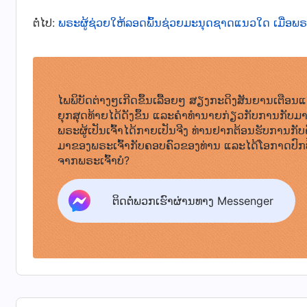
ທຳນາຍເຖິງການກັບຄືນມາຂອງພຣະອົງຫຼາຍຄັ້ງ ແລະ ຂໍ້ເ
ຕໍ່ໄປ:
ພຣະຜູ້ຊ່ວຍໃຫ້ລອດພົ້ນຊ່ວຍມະນຸດຊາດແນວໃດ ເມື່ອພຣ
ເຮັດເມື່ອພຣະອົງກັບຄືນມາ ເຊິ່ງກຳລັງກ່າວຄວາມຈິງຫຼາຍຢ
ຄວາມຈິງທັງໝົດ, ຊ່ວຍມະນຸດຊາດໃຫ້ລອດພົ້ນຈາກຄວ
ພວກເຮົາເຂົ້າສູ່ອານາຈັກຂອງພຣະອົງໃນທີ່ສຸດ ເພື່ອວ່າ
ເຮົາຕ້ອງຍອມຮັບພາລະກິດແຫ່ງການພິພາກສາຂອງພຣະຜູ້ເປ
ໄພພິບັດຕ່າງໆເກີດຂຶ້ນເລື້ອຍໆ ສຽງກະດິງສັນຍານເຕືອນແ
ຍຸກສຸດທ້າຍໄດ້ດັງຂຶ້ນ ແລະຄໍາທໍານາຍກ່ຽວກັບການກັບມ
ຮັບຄວາມຈິງ, ພວກເຮົາບໍ່ສາມາດຖືກຊໍາລະລ້າງຈາກຄ
ພຣະຜູ້ເປັນເຈົ້າໄດ້ກາຍເປັນຈີງ ທ່ານຢາກຕ້ອນຮັບການກັບ
ພວກເຮົາກໍບໍ່ສາມາດໄດ້ຮັບການແກ້ໄຂໄດ້. ນັ້ນຄືວິທີດຽ
ມາຂອງພຣະເຈົ້າກັບຄອບຄົວຂອງທ່ານ ແລະໄດ້ໂອກາດປົກ
ຄວນເຂົ້າສູ່ອານາຈັກຂອງພຣະເຈົ້າ. ອຸປະນິໄສທີ່ເສື່ອ
ຈາກພຣະເຈົ້າບໍ?
ທີ່ຜິດບາບຂອງພວກເຮົາຢ່າງສົມບູນ. ພວກເຮົາຕ້ອງປະຖິ້ມ
ຕິດຕໍ່ພວກເຮົາຜ່ານທາງ Messenger
ກອງກຳລັງຂອງຊາຕານ ແລະ ຍອມອ່ອນນ້ອມຕໍ່ພຣະເຈົ້າ ແລ
ເຮົາຈະບໍ່ມີສິດເຂົ້າສູ່ອານາຈັກ. ສະນັ້ນ ພວກເຮົາສາມ
ແລະ ການຂ້ຽນຕີຂອງພຣະເຈົ້າໃນຍຸກສຸດທ້າຍເທົ່ານັ້ນ 
ສິ່ງນີ້ໄດ້ພິສູດວ່າການຍອມຮັບການພິພາກສາ ແລະ ການຊ
ເຂົ້າສູ່ອານາຈັກ. ໃຫ້ພວກເຮົາອ່ານຂໍ້ຄວາມສອງສາມຂໍ້ໃນ