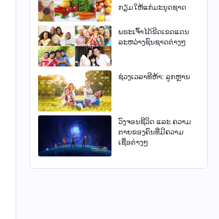
ກຽມໃຫ້ແກ່ມະນຸດຊາດ
ພຣະເຈົ້າໄດ້ຂີດເຂດແດນ
ລະຫວ່າງຊົນຊາດຕ່າງໆ
ຊ່ວງເວລາທີຫ້າ: ລູກຫຼານ
ວົງຈອນຊີວິດ ແລະ ຄວາມ
ຕາຍຂອງຄົນທີ່ມີຄວາມ
ເຊື່ອຕ່າງໆ