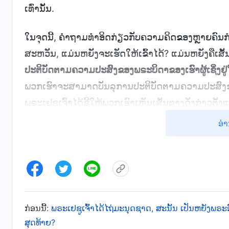
ເທົ່ານັ້ນ.
ໃນຈຸດນີ້, ຄຳຖາມທຳອິດກ່ຽວກັບຄວາມຄິດຂອງຫຼາຍຄົນກໍຄື ເ
ສະຫວັນ, ແມ່ນຫຍັງຈະເຮັດໃຫ້ເຂົ້າໄດ້? ແມ່ນຫຍັງຄືເສັ້ນ
ປະຕິບັດຕາມຄວາມປະສົງຂອງພຣະບິດາຂອງເຮົາຜູ້ເຊິ່ງຢູ່ໃ
ພວກເຮົາຈະສາມາດບັນລຸການປະຕິບັດຕາມຄວາມປະສົງຂອງພ
ພຣະເຢຊູເຈົ້າໄດ້ຊີ້ໃຫ້ພວກເຮົາເຫັນເສັ້ນທາງດັ່ງກ່າວຕັ
ສຳລັບການເຂົ້າໃຈທີ່ດີຂຶ້ນ. ພຣະເຢຊູເຈົ້າຊົງກ່າວໄວ້ວ່າ: “
ອ່າ
ອາດຈະບໍ່ສາມາດທົນໄດ້. ເຖິງຢ່າງໃດກໍຕາມເມື່ອພຣະອົ
ພວກເຈົ້າໄປສູ່ຄວາມຈິງທັງໝົດ
”
. “
ໃຫ້ຊ
(ໂຢຮັນ 16:12-13)
ຂອງພຣະອົງເປັນຄວາມຈິງ
”
. “
ແລະ ຖ້າມະມຸ
(ໂຢຮັນ 17:17)
ຍ້ອນເຮົາບໍ່ໄດ້ມາເພື່ອພິພາກສາໂລກ, ແຕ່ເພື່ອຊ່ວຍໂລກໃຫ້ພົ
ທີ່ຕັດສິນພວກເຂົາ, ພຣະທໍາທີ່ເຮົາໄດ້ກ່າວກໍຈະຕັດສິນພວ
ກ່ອນນີ້:
ພຣະເຢຊູເຈົ້າໄດ້ໄຖ່ມະນຸດຊາດ, ສະນັ້ນ ເປັນຫຍັງພຣ
ພຣະບິດາບໍ່ພິພາກສາຄົນໃດຄົນໜຶ່ງ, ແຕ່ມອບການພິພາກ
ສຸດທ້າຍ?