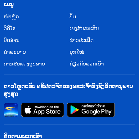
​ເມ​ນູ
​ໜ້າຫຼັກ
ປຶ້ມ
ວິ​ດີ​ໂອ
ເພງສັນລະເສີນ
ບົດອ່ານ
ຂ່າວປະເສີດ
ຄຳພະຍານ
ຍຸກໃໝ່
ການສະແດງຮູບພາບ
ກ່ຽວກັບພວກເຮົາ
ດາວໂຫຼດແອັບ ຄຣິສຕະຈັກຂອງພຣະເຈົ້າອົງຊົງລິດທານຸພາບ
ສູງສຸດ
ຕິດຕາມພວກເຮົາ