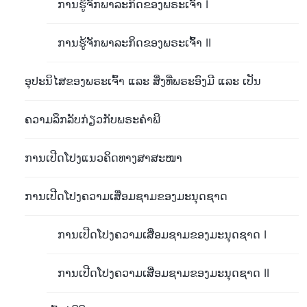
ການຮູ້ຈັກພາລະກິດຂອງພຣະເຈົ້າ I
ການຮູ້ຈັກພາລະກິດຂອງພຣະເຈົ້າ II
ອຸປະນິໄສຂອງພຣະເຈົ້າ ແລະ ສິ່ງທີ່ພຣະອົງມີ ແລະ ເປັນ
ຄວາມລຶກລັບກ່ຽວກັບພຣະຄໍາພີ
ການເປີດໂປງແນວຄິດທາງສາສະໜາ
ການເປີດໂປງຄວາມເສື່ອມຊາມຂອງມະນຸດຊາດ
ການເປີດໂປງຄວາມເສື່ອມຊາມຂອງມະນຸດຊາດ I
ການເປີດໂປງຄວາມເສື່ອມຊາມຂອງມະນຸດຊາດ II