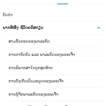
ບົດນຳ
ພາກທີໜຶ່ງ: ຊີວິດຄຣິສຕຽນ
ສາມຂັ້ນຕອນຂອງພາລະກິດ
ການປາກົດຕົວ ແລະ ພາລະກິດຂອງພຣະເຈົ້າ
ການພິພາກສາໃນຍຸກສຸດທ້າຍ
ການບັງເກີດເປັນມະນຸດຂອງພຣະເຈົ້າ
ການຮູ້ຈັກພາລະກິດຂອງພຣະເຈົ້າ