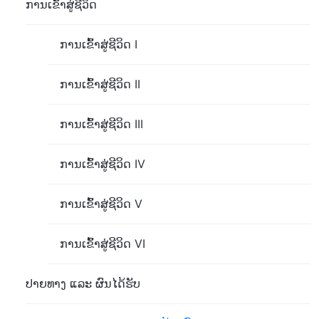
ການເຂົ້າສູ່ຊີວິດ
ການເຂົ້າສູ່ຊີວິດ I
ການເຂົ້າສູ່ຊີວິດ II
ການເຂົ້າສູ່ຊີວິດ III
ການເຂົ້າສູ່ຊີວິດ IV
ການເຂົ້າສູ່ຊີວິດ V
ການເຂົ້າສູ່ຊີວິດ VI
ປາຍທາງ ແລະ ຜົນໄດ້ຮັບ