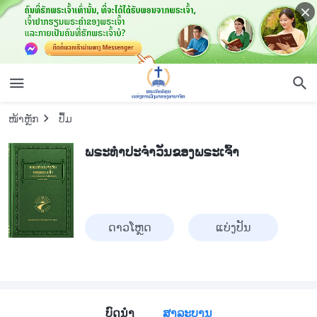
ໜ້າຫຼັກ
​ປຶ້ມ
ພຣະທຳປະຈຳວັນຂອງພຣະເຈົ້າ
ດາວໂຫຼດ
ແບ່ງປັນ
ບົດນໍາ
ສາລະບານ