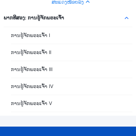
ສະແດງໜ້ອຍລົງ
ພາກທີສອງ: ການຮູ້ຈັກພຣະເຈົ້າ
ການຮູ້ຈັກພຣະເຈົ້າ I
ການຮູ້ຈັກພຣະເຈົ້າ II
ການຮູ້ຈັກພຣະເຈົ້າ III
ການຮູ້ຈັກພຣະເຈົ້າ IV
ການຮູ້ຈັກພຣະເຈົ້າ V