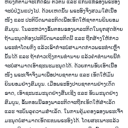
ຫຍັງກໍຕາມຈະເກີດຂຶ້ນ ຕົວຕົນ ແລະ ແກ່ນແທ້ຂອງພຣະອົງ
ຈະບໍ່ປ່ຽນແປງໄປ. ດ້ວຍເຫດນັ້ນ ພຣະອົງຈຶ່ງສວມໃສ່ເນື້ອ
ໜັງ ແລະ ປະຕິບັດພາລະກິດເພື່ອເຮັດໃຫ້ຊາຕານຍິນຍອມ
ສົມບູນ. ໃນລະຫວ່າງຂັ້ນຕອນຂອງພາລະກິດໃນຍຸກສຸດທ້າຍ
ຖ້າມະນຸດຕ້ອງປະຕິບັດພາລະກິດນີ້ ແລະ ຖືກສ້າງໃຫ້ກ່າວ
ພຣະທຳໂດຍກົງ ແລ້ວເຂົາກໍຈະບໍ່ສາມາດກ່າວພຣະທຳເຫຼົ່າ
ນັ້ນໄດ້ ແລະ ຖ້າກ່າວເຖິງການທຳນາຍ ແລ້ວຄໍາທໍານາຍນີ້ກໍ
ຈະບໍ່ສາມາດເອົາຊະນະມະນຸດໄດ້. ດ້ວຍການຮັບເອົາເນື້ອ
ໜັງ ພຣະເຈົ້າຈຶ່ງມາເພື່ອປາບຊາຕານ ແລະ ເຮັດໃຫ້ມັນ
ຍິນຍອມຢ່າງສົມບູນ. ເມື່ອພຣະອົງປາບຊາຕານຢ່າງເດັດ
ຂາດ, ເອົາຊະນະມະນຸດຢ່າງສິ້ນເຊີງ ແລະ ຮັບມະນຸດຢ່າງ
ສົມບູນ, ຂັ້ນຕອນນີ້ຂອງພາລະກິດຈະຖືກເຮັດໃຫ້ສຳເລັດ
ແລະ ຈະບັນລຸຄວາມສຳເລັດ. ໃນການຄຸ້ມຄອງຂອງພຣະເຈົ້າ
ມະນຸດບໍ່ສາມາດເຮັດແທນພຣະອົງໄດ້. ໂດຍສະເພາະແລ້ວ