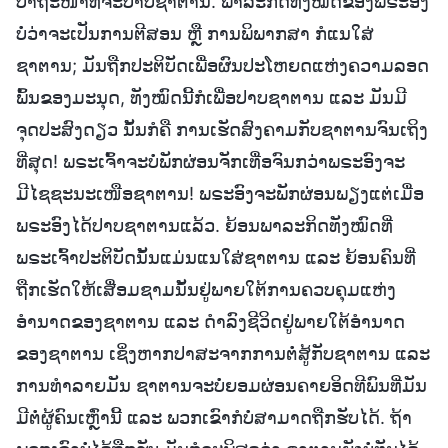
ປາຖະໜາທີ່ຈະປາບຊາຕານ. ພາລະກິດທັງໝົດຂອງພຣະອົງ
ບໍ່ວ່າຈະເປັນການຕີສອນ ຫຼື ການພິພາກສາ ກໍແນໃສ່
ຊາຕານ; ມັນຖືກປະຕິບັດເພື່ອຜົນປະໂຫຍດແຫ່ງຄວາມລອດ
ພົ້ນຂອງມະນຸດ, ທັງໝົດນີ້ກໍເພື່ອປາບຊາຕານ ແລະ ມັນມີ
ຈຸດປະສົງດຽວ ນັ້ນກໍຄື ການເຮັດສົງຄາມກັບຊາຕານຈົນເຖິງ
ທີ່ສຸດ! ພຣະເຈົ້າຈະບໍ່ພັກຜ່ອນຈັກເທື່ອຈົນກວ່າພຣະອົງຈະ
ມີໄຊຊະນະເໜືອຊາຕານ! ພຣະອົງຈະພັກຜ່ອນພຽງແຕ່ເມື່ອ
ພຣະອົງໄດ້ປາບຊາຕານແລ້ວ. ຍ້ອນພາລະກິດທັງໝົດທີ່
ພຣະເຈົ້າປະຕິບັດນັ້ນແມ່ນແນໃສ່ຊາຕານ ແລະ ຍ້ອນຄົນທີ່
ຖືກເຮັດໃຫ້ເສື່ອມຊາມນັ້ນຢູ່ພາຍໃຕ້ການຄວບຄຸມແຫ່ງ
ອຳນາດຂອງຊາຕານ ແລະ ດຳລົງຊີວິດຢູ່ພາຍໃຕ້ອຳນາດ
ຂອງຊາຕານ ເຊິ່ງຫາກປາສະຈາກການຕໍ່ສູ້ກັບຊາຕານ ແລະ
ການທຳລາຍມັນ ຊາຕານຈະບໍ່ຍອມຜ່ອນຄາຍອິດທີພົນທີ່ມັນ
ມີຕໍ່ຜູ້ຄົນເຫຼົ່ານີ້ ແລະ ພວກເຂົາກໍບໍ່ສາມາດຖືກຮັບໄດ້. ຖ້າ