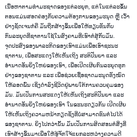
ເນື້ອຫາຕາມທຳມະຊາດຂອງແຕ່ລະຍຸກ, ແຕ່ໃນແຕ່ລະຂັ້ນ
ຕອນແມ່ນສອດຄ່ອງກັບຄວາມຕ້ອງການຂອງມະນຸດ ຫຼື ເວົ້າ
ຢ່າງຊັດເຈນກໍຄື ມັນຖືກສ້າງຂຶ້ນເພື່ອໃຫ້ທຽບທັນກັບ
ກົນລະຍຸດທີ່ຊາຕານໃຊ້ໃນສົງຄາມທີ່ເຮົາຕໍ່ສູ້ກັບມັນ.
ຈຸດປະສົງຂອງພາລະກິດຂອງເຮົາແມ່ນເພື່ອເອົາຊະນະ
ຊາຕານ, ເພື່ອສະແດງໃຫ້ເຫັນເຖິງ ສະຕິປັນຍາ ແລະ
ອຳນາດອັນຍິ່ງໃຫຍ່ຂອງເຮົາ, ເພື່ອເປີດເຜີຍກົນລະຍຸດທຸກ
ຢ່າງຂອງຊາຕານ ແລະ ເພື່ອຊ່ວຍເຊື້ອຊາດມະນຸດທັງໝົດ
ໃຫ້ລອດພົ້ນ ເຊິ່ງດຳລົງຊີວິດຢູ່ພາຍໃຕ້ການຄວບຄຸມຂອງ
ມັນ. ມັນເປັນການສະແດງໃຫ້ເຫັນເຖິງສະຕິປັນຍາ ແລະ
ອຳນາດອັນຍິ່ງໃຫຍ່ຂອງເຮົາ ໃນຂະນະດຽວກັນ ເປີດເຜີຍ
ໃຫ້ເຫັນເຖິງຄວາມຫນ້າກຽດຊັງທີ່ບໍ່ສາມາດທົນຕໍ່ໄປໄດ້
ຂອງຊາຕານ. ຍິ່ງໄປກວ່ານັ້ນ ມັນເປັນການສິດສອນຕໍ່ສິ່ງທີ່
ເຮົາສ້າງຂຶ້ນມາເພື່ອໃຫ້ຮູ້ຈັກໃຈ້ແຍກລະຫວ່າງຄວາມດີ