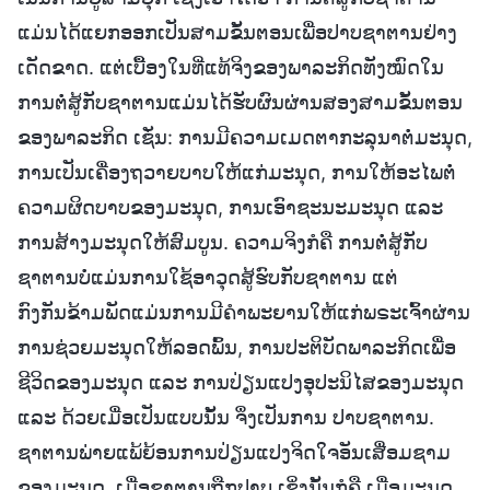
ແມ່ນໄດ້ແຍກອອກເປັນສາມຂັ້ນຕອນເພື່ອປາບຊາຕານຢ່າງ
ເດັດຂາດ. ແຕ່ເບື້ອງໃນທີ່ແທ້ຈິງຂອງພາລະກິດທັງໝົດໃນ
ການຕໍ່ສູ້ກັບຊາຕານແມ່ນໄດ້ຮັບຜົນຜ່ານສອງສາມຂັ້ນຕອນ
ຂອງພາລະກິດ ເຊັ່ນ: ການມີຄວາມເມດຕາກະລຸນາຕໍ່ມະນຸດ,
ການເປັນເຄື່ອງຖວາຍບາບໃຫ້ແກ່ມະນຸດ, ການໃຫ້ອະໄພຕໍ່
ຄວາມຜິດບາບຂອງມະນຸດ, ການເອົາຊະນະມະນຸດ ແລະ
ການສ້າງມະນຸດໃຫ້ສົມບູນ. ຄວາມຈິງກໍຄື ການຕໍ່ສູ້ກັບ
ຊາຕານບໍ່ແມ່ນການໃຊ້ອາວຸດສູ້ຮົບກັບຊາຕານ ແຕ່
ກົງກັນຂ້າມພັດແມ່ນການມີຄໍາພະຍານໃຫ້ແກ່ພຣະເຈົ້າຜ່ານ
ການຊ່ວຍມະນຸດໃຫ້ລອດພົ້ນ, ການປະຕິບັດພາລະກິດເພື່ອ
ຊີວິດຂອງມະນຸດ ແລະ ການປ່ຽນແປງອຸປະນິໄສຂອງມະນຸດ
ແລະ ດ້ວຍເມື່ອເປັນແບບນັ້ນ ຈຶ່ງເປັນການ ປາບຊາຕານ.
ຊາຕານພ່າຍແພ້ຍ້ອນການປ່ຽນແປງຈິດໃຈອັນເສື່ອມຊາມ
ຂອງມະນຸດ. ເມື່ອຊາຕານຖືກປາບ ເຊິ່ງນັ້ນກໍຄື ເມື່ອມະນຸດ