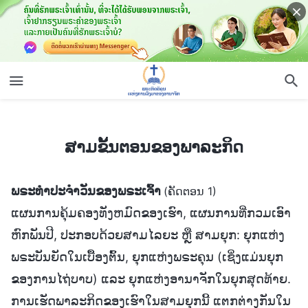
ສາມຂັ້ນຕອນຂອງພາລະກິດ
ສາມຂັ້ນຕອນຂອງພາລະກິດ
ພຣະທຳປະຈຳວັນຂອງພຣະເຈົ້າ
(ຄັດຕອນ 1)
ແຜນການຄຸ້ມຄອງທັງຫມົດຂອງເຮົາ, ແຜນການທີ່ກວມເອົາ
ຫົກພັນປີ, ປະກອບດ້ວຍສາມໄລຍະ ຫຼື ສາມຍຸກ: ຍຸກແຫ່ງ
ພຣະບັນຍັດໃນເບື້ອງຕົ້ນ, ຍຸກແຫ່ງພຣະຄຸນ (ເຊິ່ງແມ່ນຍຸກ
ຂອງການໄຖ່ບາບ) ແລະ ຍຸກແຫ່ງອານາຈັກໃນຍຸກສຸດທ້າຍ.
ການເຮັດພາລະກິດຂອງເຮົາໃນສາມຍຸກນີ້ ແຕກຕ່າງກັນໃນ