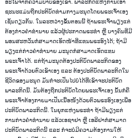
ອະໄພຈາກຄວາມບາບຂອງເຂົາ. ພາລະກິດແຫ່ງການເອົາ
ຊະນະແມ່ນຖືກປະຕິບັດທ່າມກາງມະນຸດໂດຍພຣະເຈົ້າເອງ
ເຊັ່ນດຽວກັນ. ໃນລະຫວ່າງຂັ້ນຕອນນີ້ ຖ້າພຣະເຈົ້າພຽງແຕ່
ຕ້ອງກ່າວຄຳທຳນາຍ ແລ້ວຜູ້ປະກາດພຣະທຳ ຫຼື ບາງຄົນທີ່ມີ
ພອນສະຫວັນກໍສາມາດເຮັດໜ້າທີ່ແທນພຣະອົງໄດ້; ຖ້າມີ
ພຽງແຕ່ກ່າວຄຳທຳນາຍ ມະນຸດກໍສາມາດເຮັດແທນ
ພຣະເຈົ້າໄດ້. ແຕ່ຖ້າມະນຸດຕ້ອງປະຕິບັດພາລະກິດຂອງ
ພຣະເຈົ້າດ້ວຍຕົວເຂົາເອງ ແລະ ຕ້ອງປະຕິບັດພາລະກິດໃນ
ຊີວິດຂອງມະນຸດ ມັນກໍຈະເປັນໄປບໍ່ໄດ້ທີ່ເຂົາຈະປະຕິບັດ
ພາລະກິດນີ້. ມັນຕ້ອງຖືກປະຕິບັດໂດຍພຣະເຈົ້າເອງ ນັ້ນກໍຄື
ພຣະເຈົ້າຕ້ອງກາຍມາເປັນເນື້ອໜັງດ້ວຍຕົວພຣະອົງເອງເພື່ອ
ປະຕິບັດພາລະກິດນີ້. ໃນຍຸກແຫ່ງພຣະທຳ ຖ້າມີພຽງແຕ່
ການກ່າວຄຳທຳນາຍ ແລ້ວເອຊາຢາ ຫຼື ເອລີຢາກໍສາມາດ
ປະຕິບັດພາລະກິດນີ້ ແລະ ກໍຈະບໍ່ມີຄວາມຕ້ອງການໃຫ້