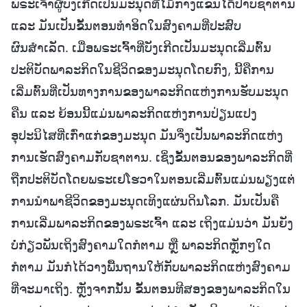
ພຣະເຈົ້າຜູ້ບັງເກີດເປັນມະນຸດທີ່ໄມ້ກາງແຂນໄດ້ປາບຊາຕານ
ແລະ ມັນເປັນຂັ້ນຕອນທຳອິດໃນສົງຄາມທີ່ປະສົບ
ຜົນສຳເລັດ. ເມື່ອພຣະເຈົ້າທີ່ບັງເກີດເປັນມະນຸດເລີ່ມຕົ້ນ
ປະຕິບັດພາລະກິດໃນຊີວິດຂອງມະນຸດໂດຍກົງ, ນີ້ຄືການ
ເລີ່ມຕົ້ນທີ່ເປັນທາງການຂອງພາລະກິດແຫ່ງການຮັບມະນຸດ
ຄືນ ແລະ ຍ້ອນນີ້ແມ່ນພາລະກິດແຫ່ງການປ່ຽນແປງ
ອຸປະນິໄສທີ່ເກົ່າແກ່ຂອງມະນຸດ ມັນຈຶ່ງເປັນພາລະກິດແຫ່ງ
ການເຮັດສົງຄາມກັບຊາຕານ. ເຊິ່ງຂັ້ນຕອນຂອງພາລະກິດທີ່
ຖືກປະຕິບັດໂດຍພຣະເຢໂຮວາໃນຕອນເລີ່ມຕົ້ນແມ່ນພຽງແຕ່
ການນໍາພາຊີວິດຂອງມະນຸດເທິງແຜ່ນດິນໂລກ. ມັນເປັນຄື
ການເລີ່ມພາລະກິດຂອງພຣະເຈົ້າ ແລະ ເຖິງແມ່ນວ່າ ມັນຍັງ
ບໍ່ກ່ຽວພັນເຖິງສົງຄາມໃດກໍຕາມ ຫຼື ພາລະກິດຫຼັກໆໃດ
ກໍຕາມ ມັນກໍໄດ້ວາງພື້ນຖານໃຫ້ກັບພາລະກິດແຫ່ງສົງຄາມ
ທີ່ຈະມາເຖິງ. ຫຼັງຈາກນັ້ນ ຂັ້ນຕອນທີສອງຂອງພາລະກິດໃນ