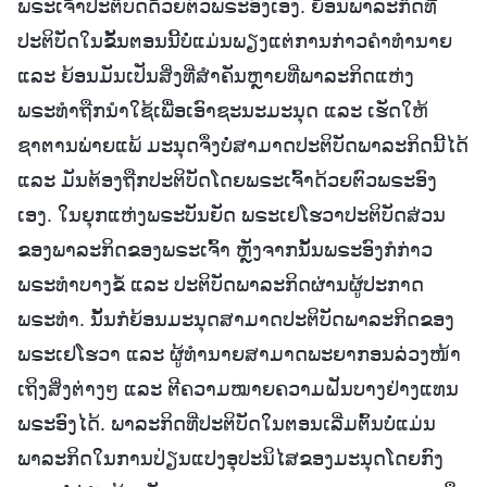
ພຣະເຈົ້າປະຕິບັດດ້ວຍຕົວພຣະອົງເອງ. ຍ້ອນພາລະກິດທີ່
ປະຕິບັດໃນຂັ້ນຕອນນີ້ບໍ່ແມ່ນພຽງແຕ່ການກ່າວຄຳທຳນາຍ
ແລະ ຍ້ອນມັນເປັນສິ່ງທີ່ສຳຄັນຫຼາຍທີ່ພາລະກິດແຫ່ງ
ພຣະທຳຖືກນໍາໃຊ້ເພື່ອເອົາຊະນະມະນຸດ ແລະ ເຮັດໃຫ້
ຊາຕານພ່າຍແພ້ ມະນຸດຈຶ່ງບໍ່ສາມາດປະຕິບັດພາລະກິດນີ້ໄດ້
ແລະ ມັນຕ້ອງຖືກປະຕິບັດໂດຍພຣະເຈົ້າດ້ວຍຕົວພຣະອົງ
ເອງ. ໃນຍຸກແຫ່ງພຣະບັນຍັດ ພຣະເຢໂຮວາປະຕິບັດສ່ວນ
ຂອງພາລະກິດຂອງພຣະເຈົ້າ ຫຼັງຈາກນັ້ນພຣະອົງກໍກ່າວ
ພຣະທຳບາງຂໍ້ ແລະ ປະຕິບັດພາລະກິດຜ່ານຜູ້ປະກາດ
ພຣະທຳ. ນັ້ນກໍຍ້ອນມະນຸດສາມາດປະຕິບັດພາລະກິດຂອງ
ພຣະເຢໂຮວາ ແລະ ຜູ້ທຳນາຍສາມາດພະຍາກອນລ່ວງໜ້າ
ເຖິງສິ່ງຕ່າງໆ ແລະ ຕີຄວາມໝາຍຄວາມຝັນບາງຢ່າງແທນ
ພຣະອົງໄດ້. ພາລະກິດທີ່ປະຕິບັດໃນຕອນເລີ່ມຕົ້ນບໍ່ແມ່ນ
ພາລະກິດໃນການປ່ຽນແປງອຸປະນິໄສຂອງມະນຸດໂດຍກົງ