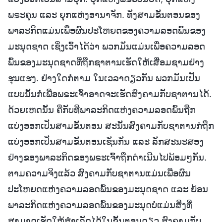
ພຣະຄຸນ ແລະ ຍຸກແຫ່ງອານາຈັກ. ທັງສາມຂັ້ນຕອນຂອງ
ພາລະກິດແມ່ນເພື່ອຜົນປະໂຫຍດຂອງຄວາມລອດພົ້ນຂອງ
ມະນຸດຊາດ ເຊິ່ງເວົ້າໄດ້ວ່າ ພວກມັນແມ່ນເພື່ອຄວາມລອດ
ພົ້ນຂອງມະນຸດຊາດທີ່ຖືກຊາຕານເຮັດໃຫ້ເສື່ອມຊາມຢ່າງ
ຮຸນແຮງ. ຢ່າງໃດກໍຕາມ ໃນເວລາດຽວກັນ ພວກມັນເປັນ
ແບບນັ້ນກໍເພື່ອພຣະເຈົ້າອາດຈະເຮັດສົງຄາມກັບຊາຕານໄດ້.
ດ້ວຍເຫດນັ້ນ ຄືກັບທີ່ພາລະກິດແຫ່ງຄວາມລອດພົ້ນຖືກ
ແບ່ງອອກເປັນສາມຂັ້ນຕອນ ສະນັ້ນສົງຄາມກັບຊາຕານກໍຖືກ
ແບ່ງອອກເປັນສາມຂັ້ນຕອນເຊັ່ນກັນ ແລະ ລັກສະນະສອງ
ຢ່າງຂອງພາລະກິດຂອງພຣະເຈົ້າຖືກດຳເນີນໄປພ້ອມໆກັນ.
ຕາມຄວາມຈິງແລ້ວ ສົງຄາມກັບຊາຕານແມ່ນເພື່ອຜົນ
ປະໂຫຍດແຫ່ງຄວາມລອດພົ້ນຂອງມະນຸດຊາດ ແລະ ຍ້ອນ
ພາລະກິດແຫ່ງຄວາມລອດພົ້ນຂອງມະນຸດບໍ່ແມ່ນສິ່ງທີ່
ສາມາດເຮັດໃຫ້ສຳເລັດໄດ້ໃນຂັ້ນຕອນດຽວ ສົງຄາມກັບ