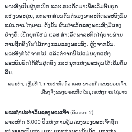
ພຣະອົງເປັນຜູ້ບຸກເບີກ ແລະ ສະເດັດມາເພື່ອເລີ່ມຕົ້ນຍຸກ
ແຫ່ງພຣະຄຸນ, ແຕ່ພາກສ່ວນຕົ້ນຕໍຂອງພາລະກິດພຣະອົງນັ້ນ
ແມ່ນການໄຖ່ບາບ. ດັ່ງນັ້ນ ຜົນສໍາເລັດຂອງພຣະອົງມີສອງ
ຢ່າງຄື: ເປີດຍຸກໃຫມ່ ແລະ ສໍາເລັດພາລະກິດໄຖ່ບາບຜ່ານ
ການຖືກຄຶງໃສ່ໄມ້ກາງແຂນຂອງພຣະອົງ. ຫຼັງຈາກນັ້ນ,
ພຣະອົງກໍ່ໄດ້ຈາກໄປ. ແລ້ວຕໍ່ຈາກນີ້ໄປແມ່ນຍຸກແຫ່ງ
ພຣະບັນຍັດໄດ້ສິ້ນສຸດລົງ ແລະ ຍຸກແຫ່ງພຣະຄຸນໄດ້ເລີ່ມຕົ້ນ
ຂຶ້ນ.
ພຣະທຳ, ເຫຼັ້ມທີ 1. ການປາກົດຕົວ ແລະ ພາລະກິດຂອງພຣະເຈົ້າ.
ເລື່ອງຈິງຂອງພາລະກິດໃນຍຸກແຫ່ງການໄຖ່ບາບ
ພຣະທຳປະຈຳວັນຂອງພຣະເຈົ້າ
(ຄັດຕອນ 2)
ພາລະກິດ 6.000 ປີແຫ່ງການຄຸ້ມຄອງຂອງພຣະເຈົ້າຖືກ
ແບ່ງອອກເປັນສາມຍຸກ: ຍຸກແຫ່ງພຣະບັນຍັດ, ຍຸກແຫ່ງ