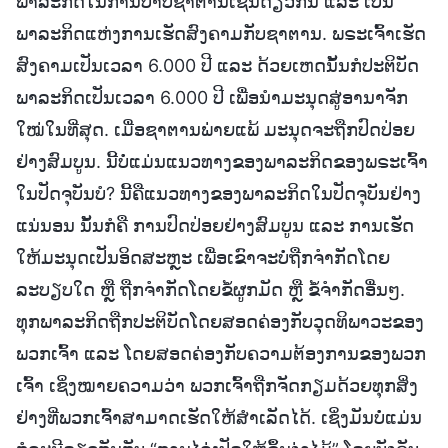
ພາລະກິດໃນການປາບຊາຕານເຊັ່ນດຽວກັນ ແລະ ເປັນ
ພາລະກິດແຫ່ງການເຮັດສົງຄາມກັບຊາຕານ. ພຣະເຈົ້າເຮັດ
ສົງຄາມເປັນເວລາ 6.000 ປີ ແລະ ດ້ວຍເຫດນັ້ນກໍປະຕິບັດ
ພາລະກິດເປັນເວລາ 6.000 ປີ ເພື່ອນໍາມະນຸດສູ່ອານາຈັກ
ໃໝ່ໃນທີ່ສຸດ. ເມື່ອຊາຕານພ່າຍແພ້ ມະນຸດຈະຖືກປົດປ່ອຍ
ຢ່າງສົມບູນ. ນີ້ບໍ່ແມ່ນແນວທາງຂອງພາລະກິດຂອງພຣະເຈົ້າ
ໃນປັດຈຸບັນບໍ? ນີ້ຄືແນວທາງຂອງພາລະກິດໃນປັດຈຸບັນຢ່າງ
ແນ່ນອນ ນັ້ນກໍຄື ການປົດປ່ອຍຢ່າງສົມບູນ ແລະ ການເຮັດ
ໃຫ້ມະນຸດເປັນອິດສະຫຼະ ເພື່ອເຂົາຈະບໍ່ຖືກຈໍາກັດໂດຍ
ລະບຽບໃດ ຫຼື ຖືກຈຳກັດໂດຍຂໍ້ຜູກມັດ ຫຼື ຂໍ້ຈຳກັດອື່ນໆ.
ທຸກພາລະກິດຖືກປະຕິບັດໂດຍສອດຄ່ອງກັບວຸດທິພາວະຂອງ
ພວກເຈົ້າ ແລະ ໂດຍສອດຄ່ອງກັບຄວາມຕ້ອງການຂອງພວກ
ເຈົ້າ ເຊິ່ງໝາຍຄວາມວ່າ ພວກເຈົ້າຖືກຈັດກຽມດ້ວຍທຸກສິ່ງ
ຢ່າງທີ່ພວກເຈົ້າສາມາດເຮັດໃຫ້ສຳເລັດໄດ້. ເຊິ່ງມັນບໍ່ແມ່ນ