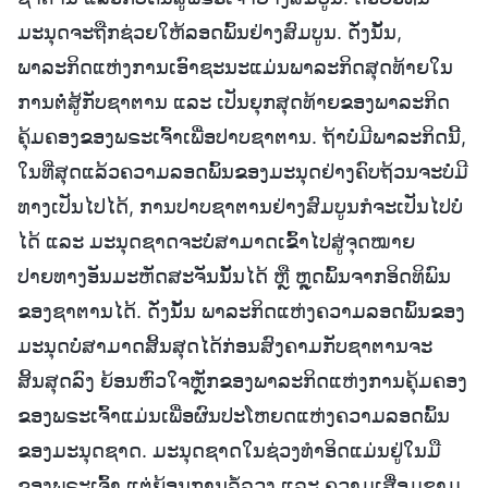
ມະນຸດຈະຖືກຊ່ວຍໃຫ້ລອດພົ້ນຢ່າງສົມບູນ. ດັ່ງນັ້ນ,
ພາລະກິດແຫ່ງການເອົາຊະນະແມ່ນພາລະກິດສຸດທ້າຍໃນ
ການຕໍ່ສູ້ກັບຊາຕານ ແລະ ເປັນຍຸກສຸດທ້າຍຂອງພາລະກິດ
ຄຸ້ມຄອງຂອງພຣະເຈົ້າເພື່ອປາບຊາຕານ. ຖ້າບໍ່ມີພາລະກິດນີ້,
ໃນທີ່ສຸດແລ້ວຄວາມລອດພົ້ນຂອງມະນຸດຢ່າງຄົບຖ້ວນຈະບໍ່ມີ
ທາງເປັນໄປໄດ້, ການປາບຊາຕານຢ່າງສົມບູນກໍຈະເປັນໄປບໍ່
ໄດ້ ແລະ ມະນຸດຊາດຈະບໍ່ສາມາດເຂົ້າໄປສູ່ຈຸດໝາຍ
ປາຍທາງອັນມະຫັດສະຈັນນັ້ນໄດ້ ຫຼື ຫຼຸດພົ້ນຈາກອິດທິພົນ
ຂອງຊາຕານໄດ້. ດັ່ງນັ້ນ ພາລະກິດແຫ່ງຄວາມລອດພົ້ນຂອງ
ມະນຸດບໍ່ສາມາດສິ້ນສຸດໄດ້ກ່ອນສົງຄາມກັບຊາຕານຈະ
ສິ້ນສຸດລົງ ຍ້ອນຫົວໃຈຫຼັກຂອງພາລະກິດແຫ່ງການຄຸ້ມຄອງ
ຂອງພຣະເຈົ້າແມ່ນເພື່ອຜົນປະໂຫຍດແຫ່ງຄວາມລອດພົ້ນ
ຂອງມະນຸດຊາດ. ມະນຸດຊາດໃນຊ່ວງທຳອິດແມ່ນຢູ່ໃນມື
ຂອງພຣະເຈົ້າ ແຕ່ຍ້ອນການລໍ້ລວງ ແລະ ຄວາມເສື່ອມຊາມ