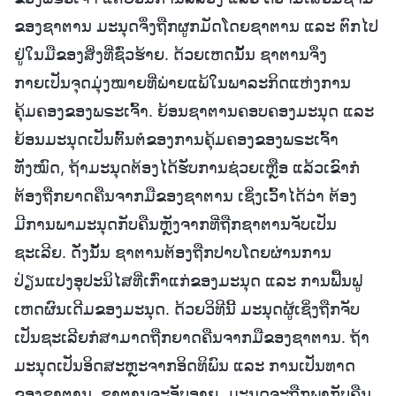
ຂອງຊາຕານ ມະນຸດຈຶ່ງຖືກຜູກມັດໂດຍຊາຕານ ແລະ ຕົກໄປ
ຢູ່ໃນມືຂອງສິ່ງທີ່ຊົ່ວຮ້າຍ. ດ້ວຍເຫດນັ້ນ ຊາຕານຈຶ່ງ
ກາຍເປັນຈຸດມຸ່ງໝາຍທີ່ພ່າຍແພ້ໃນພາລະກິດແຫ່ງການ
ຄຸ້ມຄອງຂອງພຣະເຈົ້າ. ຍ້ອນຊາຕານຄອບຄອງມະນຸດ ແລະ
ຍ້ອນມະນຸດເປັນຕົ້ນຕໍຂອງການຄຸ້ມຄອງຂອງພຣະເຈົ້າ
ທັງໝົດ, ຖ້າມະນຸດຕ້ອງໄດ້ຮັບການຊ່ວຍເຫຼືອ ແລ້ວເຂົາກໍ
ຕ້ອງຖືກຍາດຄືນຈາກມືຂອງຊາຕານ ເຊິ່ງເວົ້າໄດ້ວ່າ ຕ້ອງ
ມີການພາມະນຸດກັບຄືນຫຼັງຈາກທີ່ຖືກຊາຕານຈັບເປັນ
ຊະເລີຍ. ດັ່ງນັ້ນ ຊາຕານຕ້ອງຖືກປາບໂດຍຜ່ານການ
ປ່ຽນແປງອຸປະນິໄສທີ່ເກົ່າແກ່ຂອງມະນຸດ ແລະ ການຟື້ນຟູ
ເຫດຜົນເດີມຂອງມະນຸດ. ດ້ວຍວິທີນີ້ ມະນຸດຜູ້ເຊິ່ງຖືກຈັບ
ເປັນຊະເລີຍກໍສາມາດຖືກຍາດຄືນຈາກມືຂອງຊາຕານ. ຖ້າ
ມະນຸດເປັນອິດສະຫຼະຈາກອິດທິພົນ ແລະ ການເປັນທາດ
ຂອງຊາຕານ, ຊາຕານຈະອັບອາຍ, ມະນຸດຈະຖືກພາກັບຄືນ