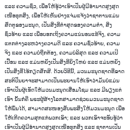
ແລະ ຄວາມຊົ່ວ, ເພື່ອໃຫ້ຮູ້ວ່າເຮົາເປັນຜູ້ມີອໍານາດສູງສຸດ
ເໜືອທຸກສິ່ງ, ເພື່ອໃຫ້ເຫັນຢ່າງແຈ່ມແຈ້ງວ່າຊາຕານແມ່ນ
ສັດຕູຂອງມະນຸດ, ເປັນສິ່ງທີ່ຕໍ່າສຸດຂອງຄວາມຕໍ່າ, ສິ່ງ
ຊົ່ວຮ້າຍ ແລະ ເພື່ອບອກເຖິງຄວາມແນ່ນອນແທ້ຈິງ, ຄວາມ
ແຕກຕ່າງລະຫວ່າງຄວາມດີ ແລະ ຄວາມຊົ່ວຮ້າຍ, ຄວາມ
ຈິງ ແລະ ຄວາມບໍ່ຖືກຕ້ອງ, ຄວາມບໍລິສຸດ ແລະ ຄວາມເປິ
ເປື້ອນ ແລະ ແມ່ນຫຍັງເປັນສິ່ງທີ່ຍິ່ງໃຫຍ່ ແລະ ແມ່ນຫຍັງ
ເປັນສິ່ງທີ່ໄຮ້ກຽດສັກສີ. ດ້ວຍວິທີນີ້, ມວນມະນຸດຊາດທີ່ຂາດ
ສະຕິປັນຍາຈະສາມາດເປັນພະຍານໃຫ້ເຮົາວ່າມັນບໍ່ແມ່ນ
ເຮົາເປັນຜູ້ເຮັດໃຫ້ມວນມະນຸດເສື່ອມໂຊມ ແລະ ມີພຽງແຕ່
ເຮົາ ນັ້ນກໍຄື ພຣະຜູ້ສ້າງໂລກສາມາດຊ່ວຍມວນມະນຸດຊາດ
ໃຫ້ພົ້ນໄດ້, ສາມາດສະໜອງສັບພະສິ່ງໃຫ້ມວນມະນຸດ ເພື່ອ
ໃຫ້ເກີດຄວາມສຸກແກ່ພວກເຂົາ; ແລະ ພວກເຂົາຈະຮັບຮູ້ວ່າ
ເຮົາເປັນຜູ້ມີອໍານາດສູງສຸດເໜືອທຸກສິ່ງ ແລະ ຊາຕານເປັນ