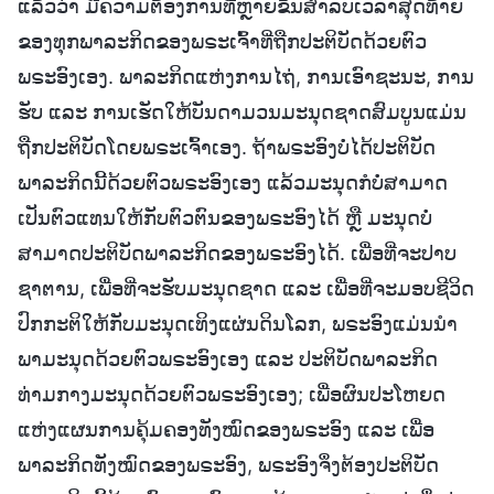
ແລ້ວວ່າ ມີຄວາມຕ້ອງການທີ່ຫຼາຍຂຶ້ນສຳລັບເວລາສຸດທ້າຍ
ຂອງທຸກພາລະກິດຂອງພຣະເຈົ້າທີ່ຖືກປະຕິບັດດ້ວຍຕົວ
ພຣະອົງເອງ. ພາລະກິດແຫ່ງການໄຖ່, ການເອົາຊະນະ, ການ
ຮັບ ແລະ ການເຮັດໃຫ້ບັນດາມວນມະນຸດຊາດສົມບູນແມ່ນ
ຖືກປະຕິບັດໂດຍພຣະເຈົ້າເອງ. ຖ້າພຣະອົງບໍ່ໄດ້ປະຕິບັດ
ພາລະກິດນີ້ດ້ວຍຕົວພຣະອົງເອງ ແລ້ວມະນຸດກໍບໍ່ສາມາດ
ເປັນຕົວແທນໃຫ້ກັບຕົວຕົນຂອງພຣະອົງໄດ້ ຫຼື ມະນຸດບໍ່
ສາມາດປະຕິບັດພາລະກິດຂອງພຣະອົງໄດ້. ເພື່ອທີ່ຈະປາບ
ຊາຕານ, ເພື່ອທີ່ຈະຮັບມະນຸດຊາດ ແລະ ເພື່ອທີ່ຈະມອບຊີວິດ
ປົກກະຕິໃຫ້ກັບມະນຸດເທິງແຜ່ນດິນໂລກ, ພຣະອົງແມ່ນນໍາ
ພາມະນຸດດ້ວຍຕົວພຣະອົງເອງ ແລະ ປະຕິບັດພາລະກິດ
ທ່າມກາງມະນຸດດ້ວຍຕົວພຣະອົງເອງ; ເພື່ອຜົນປະໂຫຍດ
ແຫ່ງແຜນການຄຸ້ມຄອງທັງໝົດຂອງພຣະອົງ ແລະ ເພື່ອ
ພາລະກິດທັງໝົດຂອງພຣະອົງ, ພຣະອົງຈຶ່ງຕ້ອງປະຕິບັດ