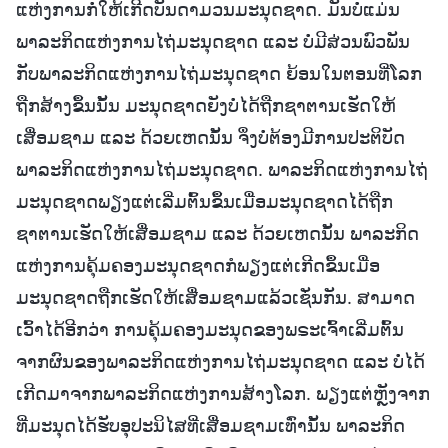
ແຫ່ງການກໍ່ໃຫ້ເກີດບັນດາມວນມະນຸດຊາດ. ມັນບໍ່ແມ່ນ
ພາລະກິດແຫ່ງການໄຖ່ມະນຸດຊາດ ແລະ ບໍ່ມີສ່ວນພົວພັນ
ກັບພາລະກິດແຫ່ງການໄຖ່ມະນຸດຊາດ ຍ້ອນໃນຕອນທີ່ໂລກ
ຖືກສ້າງຂຶ້ນນັ້ນ ມະນຸດຊາດຍັງບໍ່ໄດ້ຖືກຊາຕານເຮັດໃຫ້
ເສື່ອມຊາມ ແລະ ດ້ວຍເຫດນັ້ນ ຈຶ່ງບໍ່ຕ້ອງມີການປະຕິບັດ
ພາລະກິດແຫ່ງການໄຖ່ມະນຸດຊາດ. ພາລະກິດແຫ່ງການໄຖ່
ມະນຸດຊາດພຽງແຕ່ເລີ່ມຕົ້ນຂຶ້ນເມື່ອມະນຸດຊາດໄດ້ຖືກ
ຊາຕານເຮັດໃຫ້ເສື່ອມຊາມ ແລະ ດ້ວຍເຫດນັ້ນ ພາລະກິດ
ແຫ່ງການຄຸ້ມຄອງມະນຸດຊາດກໍພຽງແຕ່ເກີດຂຶ້ນເມື່ອ
ມະນຸດຊາດຖືກເຮັດໃຫ້ເສື່ອມຊາມແລ້ວເຊັ່ນກັນ. ສາມາດ
ເວົ້າໄດ້ອີກວ່າ ການຄຸ້ມຄອງມະນຸດຂອງພຣະເຈົ້າເລີ່ມຕົ້ນ
ຈາກຜົນຂອງພາລະກິດແຫ່ງການໄຖ່ມະນຸດຊາດ ແລະ ບໍ່ໄດ້
ເກີດມາຈາກພາລະກິດແຫ່ງການສ້າງໂລກ. ພຽງແຕ່ຫຼັງຈາກ
ທີ່ມະນຸດໄດ້ຮັບອຸປະນິໄສທີ່ເສື່ອມຊາມເທົ່ານັ້ນ ພາລະກິດ