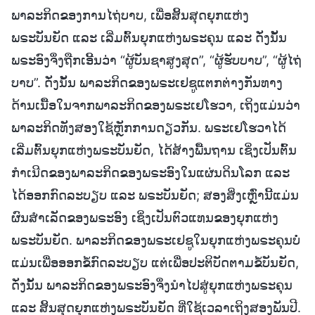
ພາລະກິດຂອງການໄຖ່ບາບ, ເພື່ອສິ້ນສຸດຍຸກແຫ່ງ
ພຣະບັນຍັດ ແລະ ເລີ່ມຕົ້ນຍຸກແຫ່ງພຣະຄຸນ ແລະ ດັ່ງນັ້ນ
ພຣະອົງຈຶ່ງຖືກເອີ້ນວ່າ “ຜູ້ບັນຊາສູງສຸດ”, “ຜູ້ຮັບບາບ”, “ຜູ້ໄຖ່
ບາບ”. ດັ່ງນັ້ນ ພາລະກິດຂອງພຣະເຢຊູແຕກຕ່າງກັນທາງ
ດ້ານເນື້ອໃນຈາກພາລະກິດຂອງພຣະເຢໂຮວາ, ເຖິງແມ່ນວ່າ
ພາລະກິດທັງສອງໃຊ້ຫຼັກການດຽວກັນ. ພຣະເຢໂຮວາໄດ້
ເລີ່ມຕົ້ນຍຸກແຫ່ງພຣະບັນຍັດ, ໄດ້ສ້າງພື້ນຖານ ເຊິ່ງເປັນຕົ້ນ
ກໍາເນີດຂອງພາລະກິດຂອງພຣະອົງໃນແຜ່ນດິນໂລກ ແລະ
ໄດ້ອອກກົດລະບຽບ ແລະ ພຣະບັນຍັດ; ສອງສິ່ງເຫຼົ່ານີ້ແມ່ນ
ຜົນສຳເລັດຂອງພຣະອົງ ເຊິ່ງເປັນຕົວແທນຂອງຍຸກແຫ່ງ
ພຣະບັນຍັດ. ພາລະກິດຂອງພຣະເຢຊູໃນຍຸກແຫ່ງພຣະຄຸນບໍ່
ແມ່ນເພື່ອອອກຂໍ້ກົດລະບຽບ ແຕ່ເພື່ອປະຕິບັດຕາມຂໍ້ບັນຍັດ,
ດັ່ງນັ້ນ ພາລະກິດຂອງພຣະອົງຈຶ່ງນຳໄປສູ່ຍຸກແຫ່ງພຣະຄຸນ
ແລະ ສິ້ນສຸດຍຸກແຫ່ງພຣະບັນຍັດ ທີ່ໃຊ້ເວລາເຖິງສອງພັນປີ.