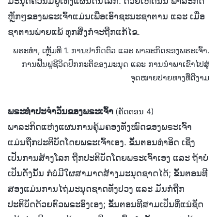
ມະນຸດຄວນມີຢູ່ເທິງແຜ່ນດິນໂລກ. ດ້ວຍເຫດນັ້ນ ພາລະກິດ
ຫຼັກໆຂອງພຣະເຈົ້າແມ່ນເພື່ອເອົາຊະນະຊາຕານ ແລະ ເມື່ອ
ຊາຕານພ່າຍແພ້ ທຸກສິ່ງກໍຈະຖືກແກ້ໄຂ.
ພຣະທຳ, ເຫຼັ້ມທີ 1. ການປາກົດຕົວ ແລະ ພາລະກິດຂອງພຣະເຈົ້າ.
ການຟື້ນຟູຊີວິດປົກກະຕິຂອງມະນຸດ ແລະ ການນໍາພາເຂົາໄປສູ່
ຈຸດໝາຍປາຍທາງທີ່ດີງາມ
ພຣະທຳປະຈຳວັນຂອງພຣະເຈົ້າ
(ຄັດຕອນ 4)
ພາລະກິດແຫ່ງແຜນການຄຸ້ມຄອງທັງໝົດຂອງພຣະເຈົ້າ
ແມ່ນຖືກປະຕິບັດໂດຍພຣະເຈົ້າເອງ. ຂັ້ນຕອນທຳອິດ ເຊິ່ງ
ເປັນການສ້າງໂລກ ຖືກປະຕິບັດໂດຍພຣະເຈົ້າເອງ ແລະ ຖ້າບໍ່
ເປັນດັ່ງນັ້ນ ກໍບໍ່ມີໃຜສາມາດສ້າງມະນຸດຊາດໄດ້; ຂັ້ນຕອນທີ
ສອງແມ່ນການໄຖ່ມະນຸດຊາດທັງປວງ ແລະ ມັນກໍຖືກ
ປະຕິບັດດ້ວຍຕົວພຣະອົງເອງ; ຂັ້ນຕອນທີສາມເປັນທີ່ແນ່ຊັດ