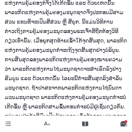
ແຫ່ງການຄຸ້ມຄອງກໍຈຶ່ງໄດ້ເກີດຂຶ້ນ ແລະ ດ້ວຍເຫດນັ້ນ
ພາລະກິດແຫ່ງການຄຸ້ມຄອງມະນຸດຊາດຈຶ່ງປະກອບມີສາມ
ສ່ວນ ແທນທີ່ຈະເປັນສີ່ສ່ວນ ຫຼື ສີ່ຍຸກ. ນີ້ແມ່ນວິທີການ
ກ່າວເຖິງການຄຸ້ມຄອງມະນຸດຂອງພຣະເຈົ້າທີ່ຖືກຕ້ອງວິທີ
ດຽວເທົ່ານັ້ນ. ເມື່ອຍຸກສຸດທ້າຍເຂົ້າໃກ້ຈຸດສິ້ນສຸດ, ພາລະກິດ
ແຫ່ງການຄຸ້ມຄອງມະນຸດກໍຈະເຖິງຈຸດສິ້ນສຸດຢ່າງບໍລິບູນ.
ການສິ້ນສຸດຂອງພາລະກິດແຫ່ງການຄຸ້ມຄອງໝາຍຄວາມ
ວ່າ ພາລະກິດແຫ່ງການໄຖ່ມະນຸດຊາດຈະສຳເລັດລົງຢ່າງ
ສົມບູນ ແລະ ດ້ວຍເຫດນັ້ນ ໄລຍະນີ້ກໍ່ຈະສິ້ນສຸດລົງສຳລັບ
ມະນຸດຊາດ. ຖ້າປາສະຈາກພາລະກິດແຫ່ງການໄຖ່ບັນດາ
ມວນມະນຸດຊາດ ພາລະກິດແຫ່ງການຄຸ້ມຄອງມະນຸດກໍຈະບໍ່
ເກີດຂຶ້ນ ຫຼື ພາລະກິດສາມຂັ້ນຕອນກໍຈະບໍ່ມີຢູ່ເຊັ່ນດຽວກັນ.
ແນ່ນອນຢູ່ແລ້ວທີ່ມັນເປັນຍ້ອນຄວາມຊົ່ວຊ້າຂອງມະນຸດຊາດ
ແລະ ຍ້ອນມະນຸດຊາດຕ້ອງການຄວາມລອດພົ້ນຢ່າງຮີບ