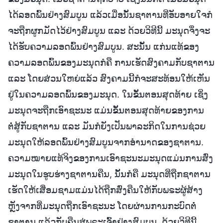
ໄດ້ລອດພົ້ນຢ່າງສົມບູນ ແລ້ວເມື່ອນັ້ນຊາຕານທີ່ອັບອາຍໃຈກໍ
ຈະຖືກຜູກມັດໄວ້ຢ່າງສົມບູນ ແລະ ດ້ວຍວິທີນີ້ ມະນຸດຈຶ່ງຈະ
ໄດ້ຮັບຄວາມລອດພົ້ນຢ່າງສົມບູນ. ສະນັ້ນ ແກ່ນແທ້ຂອງ
ຄວາມລອດພົ້ນຂອງມະນຸດກໍຄື ການເຮັດສົງຄາມກັບຊາຕານ
ແລະ ໂດຍສ່ວນໃຫຍ່ແລ້ວ ສົງຄາມນີ້ກໍຈະສະທ້ອນໃຫ້ເຫັນ
ຢູ່ໃນຄວາມລອດພົ້ນຂອງມະນຸດ. ໃນຂັ້ນຕອນສຸດທ້າຍ ເຊິ່ງ
ມະນຸດຈະຖືກເອົາຊະນະ ແມ່ນຂັ້ນຕອນສຸດທ້າຍຂອງການ
ຕໍ່ສູ້ກັບຊາຕານ ແລະ ມັນກໍຍັງເປັນພາລະກິດໃນການຊ່ວຍ
ມະນຸດໃຫ້ລອດພົ້ນຢ່າງສົມບູນຈາກອໍານາດຂອງຊາຕານ.
ຄວາມໝາຍແທ້ຈິງຂອງການເອົາຊະນະມະນຸດແມ່ນການສົ່ງ
ມະນຸດໃນຮູບຮ່າງຊາຕານຄືນ, ນັ້ນກໍຄື ມະນຸດທີ່ຖືກຊາຕານ
ເຮັດໃຫ້ເສື່ອມຊາມແມ່ນໄດ້ຖືກສົ່ງຄືນໃຫ້ກັບພຣະຜູ້ສ້າງ
ຫຼັງຈາກທີ່ມະນຸດຖືກເອົາຊະນະ ໂດຍຜ່ານການກະບົດຕໍ່
ຊາຕານ ແລ້ວກັບຄືນສູ່ພຣະເຈົ້າຢ່າງສົມບູນ. ດ້ວຍວິທີນີ້