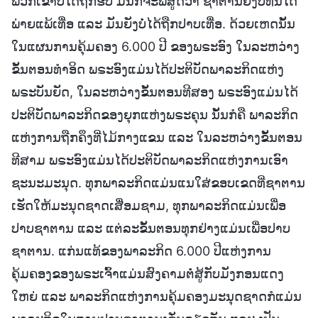
ພວກເຂົາບໍ່ໄດ້ຖືກຮັບ ມັນກໍຈະພິສູດວ່າ ຊາຕານຍັງບໍ່ທັນໄດ້
ພ່າຍແພ້ເທື່ອ ແລະ ມັນຍັງບໍ່ໄດ້ຖືກປາບເທື່ອ. ດ້ວຍເຫດນັ້ນ
ໃນແຜນການຄຸ້ມຄອງ 6.000 ປີ ຂອງພຣະອົງ ໃນລະຫວ່າງ
ຂັ້ນຕອນທຳອິດ ພຣະອົງແມ່ນໄດ້ປະຕິບັດພາລະກິດແຫ່ງ
ພຣະບັນຍັດ, ໃນລະຫວ່າງຂັ້ນຕອນທີສອງ ພຣະອົງແມ່ນໄດ້
ປະຕິບັດພາລະກິດຂອງຍຸກແຫ່ງພຣະຄຸນ ນັ້ນກໍຄື ພາລະກິດ
ແຫ່ງການຖືກຄຶງທີ່ໄມ້ກາງແຂນ ແລະ ໃນລະຫວ່າງຂັ້ນຕອນ
ທີສາມ ພຣະອົງແມ່ນໄດ້ປະຕິບັດພາລະກິດແຫ່ງການເອົາ
ຊະນະມະນຸດ. ທຸກພາລະກິດແມ່ນແນໃສ່ຂອບເຂດທີ່ຊາຕານ
ເຮັດໃຫ້ມະນຸດຊາດເສື່ອມຊາມ, ທຸກພາລະກິດແມ່ນເພື່ອ
ປາບຊາຕານ ແລະ ແຕ່ລະຂັ້ນຕອນທຸກຢ່າງແມ່ນເພື່ອປາບ
ຊາຕານ. ແກ່ນແທ້ຂອງພາລະກິດ 6.000 ປີແຫ່ງການ
ຄຸ້ມຄອງຂອງພຣະເຈົ້າແມ່ນສົງຄາມຕໍ່ສູ້ກັບມັງກອນແດງ
ໃຫຍ່ ແລະ ພາລະກິດແຫ່ງການຄຸ້ມຄອງມະນຸດຊາດກໍແມ່ນ