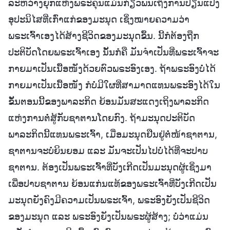
ລະຫວ່າງຍຸກແຫ່ງພຣະຄຸນແມ່ນກ່ຽວພັນເຖິງການປ່ຽນແປງ
ອຸປະນິໄສທີ່ເກົ່າແກ່ຂອງມະນຸດ ເຊິ່ງໝາຍຄວາມວ່າ
ພຣະເຈົ້າເອງໄດ້ສ້າງຊີວິດຂອງມະນຸດຂຶ້ນ. ນີ້ກໍຕ້ອງຖືກ
ປະຕິບັດໂດຍພຣະເຈົ້າເອງ ນັ້ນກໍຄື ມັນຈຳເປັນທີ່ພຣະເຈົ້າຈະ
ກາຍມາເປັນເນື້ອໜັງດ້ວຍຕົວພຣະອົງເອງ. ຖ້າພຣະອົງບໍ່ໄດ້
ກາຍມາເປັນເນື້ອໜັງ ກໍບໍ່ມີໃຜທີ່ສາມາດແທນພຣະອົງໄດ້ໃນ
ຂັ້ນຕອນນີ້ຂອງພາລະກິດ ຍ້ອນມັນສະແດງເຖິງພາລະກິດ
ແຫ່ງການຕໍ່ສູ້ກັບຊາຕານໂດຍກົງ. ຖ້າມະນຸດປະຕິບັດ
ພາລະກິດນີ້ແທນພຣະເຈົ້າ, ເມື່ອມະນຸດຢືນຢູ່ຕໍ່ໜ້າຊາຕານ,
ຊາຕານຈະບໍ່ຍິນຍອມ ແລະ ມັນຈະເປັນໄປບໍ່ໄດ້ທີ່ຈະປາບ
ຊາຕານ. ຕ້ອງເປັນພຣະເຈົ້າທີ່ບັງເກີດເປັນມະນຸດຜູ້ເຊິ່ງມາ
ເພື່ອປາບຊາຕານ ຍ້ອນແກ່ນແທ້ຂອງພຣະເຈົ້າທີ່ບັງເກີດເປັນ
ມະນຸດຍັງຄົງມີຄວາມເປັນພຣະເຈົ້າ, ພຣະອົງຍັງເປັນຊີວິດ
ຂອງມະນຸດ ແລະ ພຣະອົງຍັງເປັນພຣະຜູ້ສ້າງ; ບໍ່ວ່າແມ່ນ