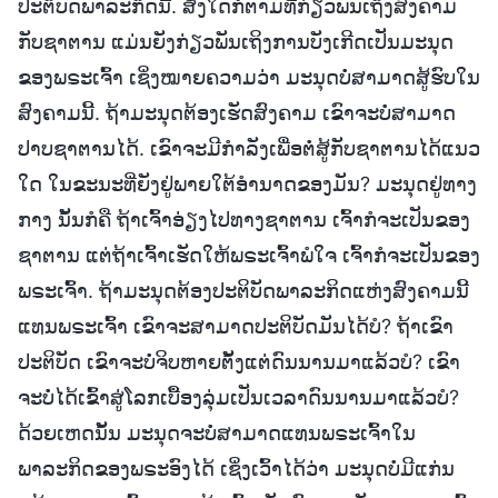
ປະຕິບັດພາລະກິດນີ້. ສິ່ງໃດກໍຕາມທີ່ກ່ຽວພັນເຖິງສົງຄາມ
ກັບຊາຕານ ແມ່ນຍັງກ່ຽວພັນເຖິງການບັງເກີດເປັນມະນຸດ
ຂອງພຣະເຈົ້າ ເຊິ່ງໝາຍຄວາມວ່າ ມະນຸດບໍ່ສາມາດສູ້ຮົບໃນ
ສົງຄາມນີ້. ຖ້າມະນຸດຕ້ອງເຮັດສົງຄາມ ເຂົາຈະບໍ່ສາມາດ
ປາບຊາຕານໄດ້. ເຂົາຈະມີກຳລັງເພື່ອຕໍ່ສູ້ກັບຊາຕານໄດ້ແນວ
ໃດ ໃນຂະນະທີ່ຍັງຢູ່ພາຍໃຕ້ອຳນາດຂອງມັນ? ມະນຸດຢູ່ທາງ
ກາງ ນັ້ນກໍຄື ຖ້າເຈົ້າອ່ຽງໄປທາງຊາຕານ ເຈົ້າກໍຈະເປັນຂອງ
ຊາຕານ ແຕ່ຖ້າເຈົ້າເຮັດໃຫ້ພຣະເຈົ້າພໍໃຈ ເຈົ້າກໍຈະເປັນຂອງ
ພຣະເຈົ້າ. ຖ້າມະນຸດຕ້ອງປະຕິບັດພາລະກິດແຫ່ງສົງຄາມນີ້
ແທນພຣະເຈົ້າ ເຂົາຈະສາມາດປະຕິບັດມັນໄດ້ບໍ? ຖ້າເຂົາ
ປະຕິບັດ ເຂົາຈະບໍ່ຈິບຫາຍຕັ້ງແຕ່ດົນນານມາແລ້ວບໍ? ເຂົາ
ຈະບໍ່ໄດ້ເຂົ້າສູ່ໂລກເບື້ອງລຸ່ມເປັນເວລາດົນນານມາແລ້ວບໍ?
ດ້ວຍເຫດນັ້ນ ມະນຸດຈະບໍ່ສາມາດແທນພຣະເຈົ້າໃນ
ພາລະກິດຂອງພຣະອົງໄດ້ ເຊິ່ງເວົ້າໄດ້ວ່າ ມະນຸດບໍ່ມີແກ່ນ