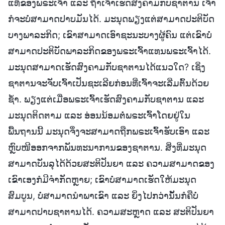
ແທ້ຂອງພຣະເຈົ້າ ແລະ ຖ້າເຈົ້າເຮັດສົງຄາມກັບຊາຕານ ເຈົ້າ
ກໍຈະບໍ່ສາມາດປາບມັນໄດ້. ມະນຸດພຽງແຕ່ສາມາດປະຕິບັດ
ບາງພາລະກິດ; ເຂົາສາມາດເອົາຊະນະບາງຜູ້ຄົນ ແຕ່ເຂົາບໍ່
ສາມາດປະຕິບັດພາລະກິດຂອງພຣະເຈົ້າແທນພຣະເຈົ້າໄດ້.
ມະນຸດສາມາດເຮັດສົງຄາມກັບຊາຕານໄດ້ແນວໃດ? ເຊິ່ງ
ຊາຕານຈະຈັບເຈົ້າເປັນຊະເລີຍກ່ອນທີ່ເຈົ້າຈະເລີ່ມຕົ້ນດ້ວຍ
ຊໍ້າ. ພຽງແຕ່ເມື່ອພຣະເຈົ້າເຮັດສົງຄາມກັບຊາຕານ ແລະ
ມະນຸດຕິດຕາມ ແລະ ອ່ອນນ້ອມຕໍ່ພຣະເຈົ້າໂດຍຢູ່ໃນ
ພື້ນຖານນີ້ ມະນຸດຈຶ່ງຈະສາມາດຖືກພຣະເຈົ້າຮັບເອົາ ແລະ
ຫຼົບໜີອອກຈາກພັນທະນາການຂອງຊາຕານ. ສິ່ງທີ່ມະນຸດ
ສາມາດບັນລຸໄດ້ດ້ວຍສະຕິປັນຍາ ແລະ ຄວາມສາມາດຂອງ
ເຂົາເອງກໍມີຈຳກັດຫຼາຍ; ເຂົາບໍ່ສາມາດເຮັດໃຫ້ມະນຸດ
ສົມບູນ, ບໍ່ສາມາດນໍາພາເຂົາ ແລະ ຍິ່ງໄປກວ່ານັ້ນກໍຄືບໍ່
ສາມາດປາບຊາຕານໄດ້. ຄວາມສະຫຼາດ ແລະ ສະຕິປັນຍາ