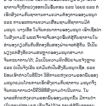
ຊາຕານຈຶ່ງຖືກແບ່ງອອກເປັນຂັ້ນຕອນ ແລະ ໄລຍະ ແລະ ກໍ
ເຮັດສົງຄາມກັບຊາຕານຕາມຄວາມຕ້ອງການຂອງມະນຸດ
ແລະ ການຂະຫຍາຍຄວາມເສື່ອມຊາມທີ່ຊາຕານມີຕໍ່
ມະນຸດ. ບາງເທື່ອ ໃນຈິນຕະນາການຂອງມະນຸດ ເຂົາເຊື່ອວ່າ
ໃນສົງຄາມນີ້ ພຣະເຈົ້າຈະຈັບອາວຸດຂຶ້ນຕໍ່ສູ້ກັບຊາຕານໃນ
ທຳນອງດຽວກັນກັບທີ່ກອງທັບສອງຝ່າຍຈະຕໍ່ສູ້ກັນ. ນີ້ເປັນ
ພຽງແຕ່ສິ່ງທີ່ຄວາມສະຫຼາດຂອງມະນຸດສາມາດ
ຈິນຕະນາການໄດ້; ມັນເປັນຄວາມຄິດທີ່ບໍ່ແຈ່ມແຈ້ງຫຼາຍ
ແລະ ບໍ່ເປັນຈິງເລີຍ ແຕ່ມັນກໍເປັນສິ່ງທີ່ມະນຸດເຊື່ອ. ແລະ
ຍ້ອນເຮົາກ່າວໃນທີ່ນີ້ວ່າ ວິທີການແຫ່ງຄວາມລອດພົ້ນຂອງ
ມະນຸດແມ່ນໂດຍການເຮັດສົງຄາມກັບຊາຕານ ມະນຸດຈຶ່ງ
ຈິນຕະນາການວ່ານີ້ຄືວິທີທີ່ສົງຄາມດຳເນີນການ. ໃນ
ພາລະກິດແຫ່ງຄວາມລອດພົ້ນຂອງມະນຸດນັ້ນ ມີການດໍາ
ເນີນການຢູ່ສາມຍຸກ ເຊິ່ງເວົ້າໄດ້ວ່າ ການຕໍ່ສູ້ກັບຊາຕານ