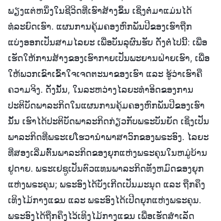
ພຽງແຕ່ຫນຶ່ງໃນຊີວິດທີ່ເຮົາສ້າງຂຶ້ນ ເຊິ່ງຕໍ່ມາແມ່ນໄດ້
ທໍລະຍົດເຮົາ. ແຜນການຄຸ້ມຄອງຫົກພັນປີຂອງເຮົາຖືກ
ແບ່ງອອກເປັນສາມໄລຍະ ເພື່ອບັນລຸຜົນຮັບ ດັ່ງຕໍ່ໄປນີ້: ເພື່ອ
ເຮັດໃຫ້ການສ້າງຂອງເຮົາກາຍເປັນພະຍານຝ່າຍເຮົາ, ເພື່ອ
ໃຫ້ພວກເຂົາເຂົ້າໃຈເຈດຕະນາຂອງເຮົາ ແລະ ຮູ້ວ່າເຮົາຄື
ຄວາມຈິງ. ດັ່ງນັ້ນ, ໃນລະຫວ່າງໄລຍະທໍາອິດຂອງການ
ປະຕິບັດພາລະກິດໃນແຜນການຄຸ້ມຄອງຫົກພັນປີຂອງເຮົາ
ນັ້ນ ເຮົາໄດ້ປະຕິບັດພາລະກິດກ່ຽວກັບພຣະບັນຍັດ ເຊິ່ງເປັນ
ພາລະກິດທີ່ພຣະເຢໂຮວານໍາພາສາວົກຂອງພຣະອົງ. ໄລຍະ
ທີ່ສອງເລີ່ມຕົ້ນພາລະກິດຂອງຍຸກແຫ່ງພຣະຄຸນໃນຫມູ່ບ້ານ
ຢູດາຍ. ພຣະເຢຊູເປັນຕົວແທນພາລະກິດທັງຫມົດຂອງຍຸກ
ແຫ່ງພຣະຄຸນ; ພຣະອົງໄດ້ບັງເກີດເປັນມະນຸດ ແລະ ຖືກຄຶງ
ເທິງໄມ້ກາງແຂນ ແລະ ພຣະອົງໄດ້ເປີດຍຸກແຫ່ງພຣະຄຸນ.
ພຣະອົງໄດ້ຖືກຄຶງໄວ້ເທິງໄມ້ກາງແຂນ ເພື່ອເຮັດສໍາເລັດ