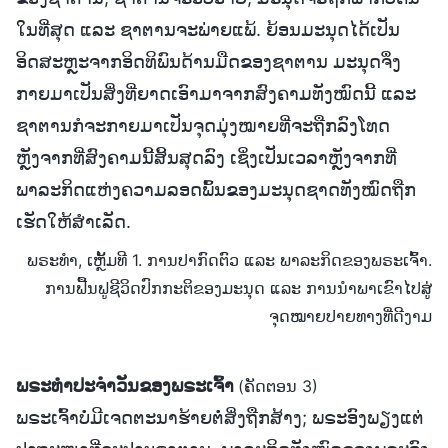
ໃນທີ່ສຸດ ແລະ ຊາຕານຈະພ່າຍແພ້. ຍ້ອນມະນຸດໄດ້ເປັນ
ອິດສະຫຼະຈາກອິດທິພົນດ້ານມືດຂອງຊາຕານ ມະນຸດຈຶ່ງ
ກາຍມາເປັນສິ່ງທີ່ຍາດເອົາມາຈາກສົງຄາມທັງໝົດນີ້ ແລະ
ຊາຕານກໍຈະກາຍມາເປັນຈຸດມຸ່ງໝາຍທີ່ຈະຖືກລົງໂທດ
ຫຼັງຈາກທີ່ສົງຄາມນີ້ສິ້ນສຸດລົງ ເຊິ່ງເປັນເວລາຫຼັງຈາກທີ່
ພາລະກິດແຫ່ງຄວາມລອດພົ້ນຂອງມະນຸດຊາດທັງໝົດຖືກ
ເຮັດໃຫ້ສຳເລັດ.
ພຣະທຳ, ເຫຼັ້ມທີ 1. ການປາກົດຕົວ ແລະ ພາລະກິດຂອງພຣະເຈົ້າ.
ການຟື້ນຟູຊີວິດປົກກະຕິຂອງມະນຸດ ແລະ ການນໍາພາເຂົາໄປສູ່
ຈຸດໝາຍປາຍທາງທີ່ດີງາມ
ພຣະທຳປະຈຳວັນຂອງພຣະເຈົ້າ
(ຄັດຕອນ 3)
ພຣະເຈົ້າບໍ່ມີເຈດຕະນາຮ້າຍຕໍ່ສິ່ງຖືກສ້າງ; ພຣະອົງພຽງແຕ່