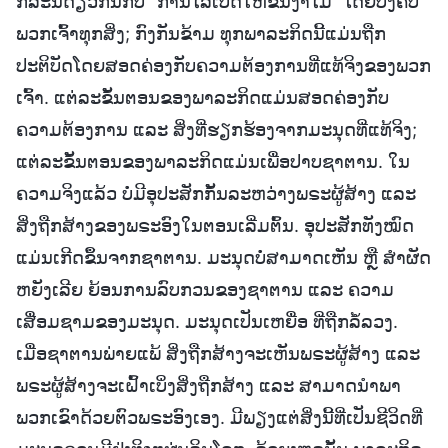
ກໍລະນີດຽວກັນກັບ “ການໄລ່ເປັດໃຫ້ຂຶ້ນງ່າໄມ້” ໂດຍບັງຄັບ
ພວກເຈົ້າທຸກສິ່ງ; ກົງກັນຂ້າມ ທຸກພາລະກິດນີ້ແມ່ນຖືກ
ປະຕິບັດໂດຍສອດຄ່ອງກັບຄວາມຕ້ອງການທີ່ແທ້ຈິງຂອງພວກ
ເຈົ້າ. ແຕ່ລະຂັ້ນຕອນຂອງພາລະກິດແມ່ນສອດຄ່ອງກັບ
ຄວາມຕ້ອງການ ແລະ ສິ່ງທີ່ຮຽກຮ້ອງຈາກມະນຸດທີ່ແທ້ຈິງ;
ແຕ່ລະຂັ້ນຕອນຂອງພາລະກິດແມ່ນເພື່ອປາບຊາຕານ. ໃນ
ຄວາມຈິງແລ້ວ ບໍ່ມີອຸປະສັກກັ້ນລະຫວ່າງພຣະຜູ້ສ້າງ ແລະ
ສິ່ງຖືກສ້າງຂອງພຣະອົງໃນຕອນເລີ່ມຕົ້ນ. ອຸປະສັກທັງໝົດ
ແມ່ນເກີດຂຶ້ນຈາກຊາຕານ. ມະນຸດບໍ່ສາມາດເຫັນ ຫຼື ສຳຜັດ
ຫຍັງເລີຍ ຍ້ອນການລົບກວນຂອງຊາຕານ ແລະ ຄວາມ
ເສື່ອມຊາມຂອງມະນຸດ. ມະນຸດເປັນເຫຍື່ອ ທີ່ຖືກລໍ້ລວງ.
ເມື່ອຊາຕານພ່າຍແພ້ ສິ່ງຖືກສ້າງຈະເຫັນພຣະຜູ້ສ້າງ ແລະ
ພຣະຜູ້ສ້າງຈະເຝົ້າເບິ່ງສິ່ງຖືກສ້າງ ແລະ ສາມາດນໍາພາ
ພວກເຂົາດ້ວຍຕົວພຣະອົງເອງ. ມີພຽງແຕ່ສິ່ງນີ້ທີ່ເປັນຊີວິດທີ່