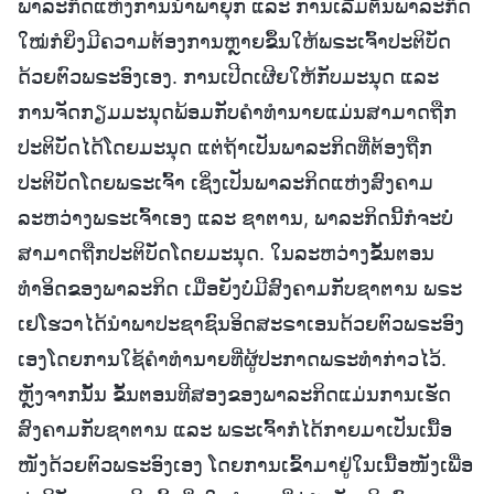
ພາລະກິດແຫ່ງການນໍາພາຍຸກ ແລະ ການເລີ່ມຕົ້ນພາລະກິດ
ໃໝ່ກໍຍິ່ງມີຄວາມຕ້ອງການຫຼາຍຂຶ້ນໃຫ້ພຣະເຈົ້າປະຕິບັດ
ດ້ວຍຕົວພຣະອົງເອງ. ການເປີດເຜີຍໃຫ້ກັບມະນຸດ ແລະ
ການຈັດກຽມມະນຸດພ້ອມກັບຄຳທຳນາຍແມ່ນສາມາດຖືກ
ປະຕິບັດໄດ້ໂດຍມະນຸດ ແຕ່ຖ້າເປັນພາລະກິດທີ່ຕ້ອງຖືກ
ປະຕິບັດໂດຍພຣະເຈົ້າ ເຊິ່ງເປັນພາລະກິດແຫ່ງສົງຄາມ
ລະຫວ່າງພຣະເຈົ້າເອງ ແລະ ຊາຕານ, ພາລະກິດນີ້ກໍຈະບໍ່
ສາມາດຖືກປະຕິບັດໂດຍມະນຸດ. ໃນລະຫວ່າງຂັ້ນຕອນ
ທຳອິດຂອງພາລະກິດ ເມື່ອຍັງບໍ່ມີສົງຄາມກັບຊາຕານ ພຣະ
ເຢໂຮວາໄດ້ນໍາພາປະຊາຊົນອິດສະຣາເອນດ້ວຍຕົວພຣະອົງ
ເອງໂດຍການໃຊ້ຄຳທຳນາຍທີ່ຜູ້ປະກາດພຣະທຳກ່າວໄວ້.
ຫຼັງຈາກນັ້ນ ຂັ້ນຕອນທີສອງຂອງພາລະກິດແມ່ນການເຮັດ
ສົງຄາມກັບຊາຕານ ແລະ ພຣະເຈົ້າກໍໄດ້ກາຍມາເປັນເນື້ອ
ໜັງດ້ວຍຕົວພຣະອົງເອງ ໂດຍການເຂົ້າມາຢູ່ໃນເນື້ອໜັງເພື່ອ