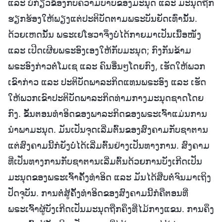
ແລະ ບໍ່ກ່ຽວຂ້ອງກັບຄວາມບາບຂອງມະນຸດ ແລະ ມະນຸດຖືກ
ຮຽກຮ້ອງໃຫ້ພຽງແຕ່ປະຕິບັດຕາມພຣະບັນຍັດເທົ່ານັ້ນ.
ດ້ວຍເຫດນັ້ນ ພຣະເຢໂຮວາຈຶ່ງບໍ່ໄດ້ກາຍມາເປັນເນື້ອໜັງ
ແລະ ເປີດເຜີຍພຣະອົງເອງໃຫ້ກັບມະນຸດ; ກົງກັນຂ້າມ
ພຣະອົງກ່າວຕໍ່ໂມເຊ ແລະ ຄົນອື່ນໆໂດຍກົງ, ເຮັດໃຫ້ພວກ
ເຂົາກ່າວ ແລະ ປະຕິບັດພາລະກິດແທນພຣະອົງ ແລະ ເຮັດ
ໃຫ້ພວກເຂົາປະຕິບັດພາລະກິດທ່າມກາງມະນຸດຊາດໂດຍ
ກົງ. ຂັ້ນຕອນທຳອິດຂອງພາລະກິດຂອງພຣະເຈົ້າແມ່ນການ
ນໍາພາມະນຸດ. ມັນເປັນຈຸດເລີ່ມຕົ້ນຂອງສົງຄາມກັບຊາຕານ
ແຕ່ສົງຄາມນີ້ກໍຍັງບໍ່ໄດ້ເລີ່ມຕົ້ນຢ່າງເປັນທາງການ. ສົງຄາມ
ທີ່ເປັນທາງການກັບຊາຕານເລີ່ມຕົ້ນດ້ວຍການບັງເກີດເປັນ
ມະນຸດຂອງພຣະເຈົ້າຄັ້ງທໍາອິດ ແລະ ມັນໄດ້ສືບຕໍ່ຈົນມາເຖິງ
ປັດຈຸບັນ. ການຕໍ່ສູ້ຄັ້ງທຳອິດຂອງສົງຄາມນີ້ກໍຄືຕອນທີ່
ພຣະເຈົ້າຜູ້ບັງເກີດເປັນມະນຸດຖືກຄຶງທີ່ໄມ້ກາງແຂນ. ການຄຶງ