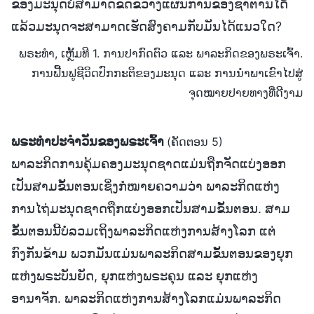
ຂອງມະນຸດບໍ່ສາມາດຂັດຂວາງແຜນການຂອງຊາຕານໄດ້
ແລ້ວມະນຸດຈະສາມາດເຮັດສົງຄາມກັບມັນໄດ້ແນວໃດ?
ພຣະທຳ, ເຫຼັ້ມທີ 1. ການປາກົດຕົວ ແລະ ພາລະກິດຂອງພຣະເຈົ້າ.
ການຟື້ນຟູຊີວິດປົກກະຕິຂອງມະນຸດ ແລະ ການນໍາພາເຂົາໄປສູ່
ຈຸດໝາຍປາຍທາງທີ່ດີງາມ
ພຣະທຳປະຈຳວັນຂອງພຣະເຈົ້າ
(ຄັດຕອນ 5)
ພາລະກິດການຄຸ້ມຄອງມະນຸດຊາດແມ່ນຖືກຈັດແບ່ງອອກ
ເປັນສາມຂັ້ນຕອນເຊິ່ງກໍໝາຍຄວາມວ່າ ພາລະກິດແຫ່ງ
ການໄຖ່ມະນຸດຊາດຖືກແບ່ງອອກເປັນສາມຂັ້ນຕອນ. ສາມ
ຂັ້ນຕອນນີ້ບໍ່ລວມເຖິງພາລະກິດແຫ່ງການສ້າງໂລກ ແຕ່
ກົງກັນຂ້າມ ພວກມັນແມ່ນພາລະກິດສາມຂັ້ນຕອນຂອງຍຸກ
ແຫ່ງພຣະບັນຍັດ, ຍຸກແຫ່ງພຣະຄຸນ ແລະ ຍຸກແຫ່ງ
ອານາຈັກ. ພາລະກິດແຫ່ງການສ້າງໂລກແມ່ນພາລະກິດ