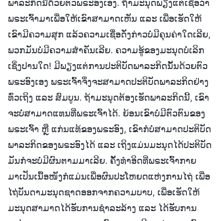
ພາລະກິດນີ້ດ້ວຍຕົວພຣະອົງເອງ. ຖ້າມະນຸດພຽງແຕ່ເຊື່ອວ່າ
ພຣະເຈົ້າມາເພື່ອໃຫ້ເຂົາສາມາດເຫັນ ແລະ ເພື່ອເຮັດໃຫ້
ເຂົາມີຄວາມສຸກ ແລ້ວຄວາມເຊື່ອດັ່ງກ່າວບໍ່ມີຄຸນຄ່າໃດເລີຍ,
ພວກມັນບໍ່ມີຄວາມສຳຄັນເລີຍ. ຄວາມຮູ້ຂອງມະນຸດບໍ່ເລິກ
ເຊິ່ງປານໃດ! ມີພຽງແຕ່ການປະຕິບັດພາລະກິດນັ້ນດ້ວຍຕົວ
ພຣະອົງເອງ ພຣະເຈົ້າຈຶ່ງຈະສາມາດປະຕິບັດພາລະກິດຢ່າງ
ທົ່ວເຖິງ ແລະ ສົມບູນ. ຖ້າມະນຸດຕ້ອງເຮັດພາລະກິດນີ້, ເຂົາ
ຈະບໍ່ສາມາດແທນທີ່ພຣະເຈົ້າໄດ້. ຍ້ອນເຂົາບໍ່ມີຕົວຕົນຂອງ
ພຣະເຈົ້າ ຫຼື ແກ່ນແທ້ຂອງພຣະອົງ, ເຂົາກໍບໍ່ສາມາດປະຕິບັດ
ພາລະກິດຂອງພຣະອົງໄດ້ ແລະ ເຖິງແມ່ນມະນຸດໄດ້ປະຕິບັດ
ມັນກໍຈະບໍ່ມີຜົນຕາມມາເລີຍ. ຄັ້ງທຳອິດທີ່ພຣະເຈົ້າກາຍ
ມາເປັນເນື້ອໜັງກໍແມ່ນເພື່ອຜົນປະໂຫຍດແຫ່ງການໄຖ່ ເພື່ອ
ໄຖ່ບັນດາມະນຸດຊາດອອກຈາກຄວາມບາບ, ເພື່ອເຮັດໃຫ້
ມະນຸດສາມາດໄດ້ຮັບການຊໍາລະລ້າງ ແລະ ໄດ້ຮັບການ