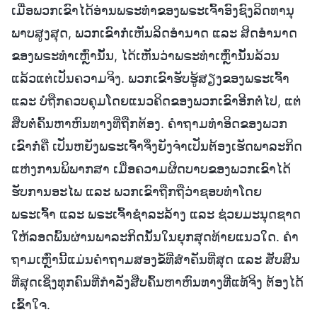
ເມື່ອພວກເຂົາໄດ້ອ່ານພຣະທຳຂອງພຣະເຈົ້າອົງຊົງລິດທານຸ
ພາບສູງສຸດ, ພວກເຂົາກໍ່ເຫັນລິດອຳນາດ ແລະ ສິດອຳນາດ
ຂອງພຣະທຳເຫຼົ່ານັ້ນ, ໄດ້ເຫັນວ່າພຣະທຳເຫຼົ່ານັ້ນລ້ວນ
ແລ້ວແຕ່ເປັນຄວາມຈິງ. ພວກເຂົາຮັບຮູ້ສຽງຂອງພຣະເຈົ້າ
ແລະ ບໍ່ຖືກຄວບຄຸມໂດຍແນວຄິດຂອງພວກເຂົາອີກຕໍ່ໄປ, ແຕ່
ສືບຕໍ່ຄົ້ນຫາຫົນທາງທີ່ຖືກຕ້ອງ. ຄຳຖາມທຳອິດຂອງພວກ
ເຂົາກໍ່ຄື ເປັນຫຍັງພຣະເຈົ້າຈຶ່ງຍັງຈຳເປັນຕ້ອງເຮັດພາລະກິດ
ແຫ່ງການພິພາກສາ ເມື່ອຄວາມຜິດບາບຂອງພວກເຂົາໄດ້
ຮັບການອະໄພ ແລະ ພວກເຂົາຖືກຖືວ່າຊອບທຳໂດຍ
ພຣະເຈົ້າ ແລະ ພຣະເຈົ້າຊໍາລະລ້າງ ແລະ ຊ່ວຍມະນຸດຊາດ
ໃຫ້ລອດພົ້ນຜ່ານພາລະກິດນັ້ນໃນຍຸກສຸດທ້າຍແນວໃດ. ຄຳ
ຖາມເຫຼົ່ານີ້ແມ່ນຄຳຖາມສອງຂໍ້ທີ່ສຳຄັນທີ່ສຸດ ແລະ ສັບສົນ
ທີ່ສຸດເຊິ່ງທຸກຄົນທີ່ກຳລັງສືບຄົ້ນຫາຫົນທາງທີ່ແທ້ຈິງ ຕ້ອງໄດ້
ເຂົ້າໃຈ.