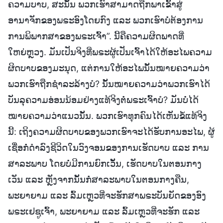
ຄວາມບາບ, ສະນັ້ນ ພວກເຮົາສາມາດຖືກພາເຂົ້າສູ່
ອານາຈັກຂອງພຣະອົງໂດຍກົງ ແລະ ພວກເຮົາບໍ່ຕ້ອງການ
ການພິພາກສາຂອງພຣະເຈົ້າ”. ນີ້ຄືຄວາມຜິດພາດທີ່
ໃຫຍ່ຫຼວງ. ມັນເປັນຈິງທີ່ພຣະຜູ້ເປັນເຈົ້າໄດ້ໃຫ້ອະໄພຄວາມ
ຜິດບາບຂອງມະນຸດ, ແຕ່ການໃຫ້ອະໄພນັ້ນໝາຍຄວາມວ່າ
ພວກເຮົາຖືກຊໍາລະລ້າງບໍ? ນັ້ນໝາຍຄວາມວ່າພວກເຮົາໄດ້
ບັນລຸຄວາມອ່ອນນ້ອມຢ່າງແທ້ຈິງຕໍ່ພຣະເຈົ້າບໍ? ມັນບໍ່ໄດ້
ໝາຍຄວາມວ່າແນວນັ້ນ. ພວກເຮົາທຸກຄົນໄດ້ເຫັນຂໍ້ແທ້ຈິງ
ນີ້: ເຖິງຄວາມຜິດບາບຂອງພວກເຮົາຈະໄດ້ຮັບການອະໄພ, ຜູ້
ເຊື່ອກໍ່ດຳລົງຊີວິດໃນວົງຈອນຂອງການເຮັດບາບ ແລະ ການ
ສາລະພາບ ໂດຍບໍ່ມີການຍົກເວັ້ນ, ເຮັດບາບໃນຕອນກາງ
ເວັນ ແລະ ຫຼັງຈາກນັ້ນກໍ່ສາລະພາບໃນຕອນກາງຄືນ,
ພະຍາຍາມ ແລະ ລົ້ມເຫຼວທີ່ຈະຮັກສາພຣະບັນຍັດຂອງອົງ
ພຣະເຢຊູເຈົ້າ, ພະຍາຍາມ ແລະ ລົ້ມເຫຼວທີ່ຈະຮັກ ແລະ