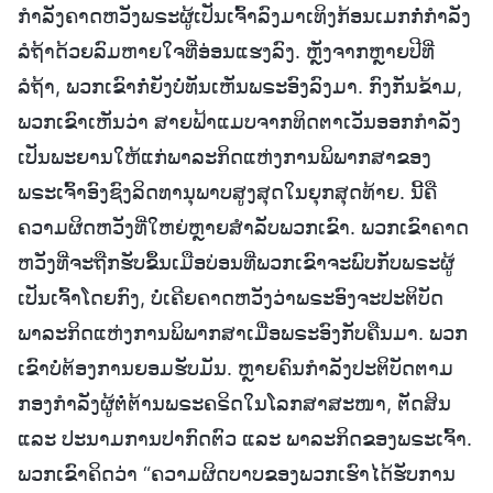
ກຳລັງຄາດຫວັງພຣະຜູ້ເປັນເຈົ້າລົງມາເທິງກ້ອນເມກກໍ່ກຳລັງ
ລໍຖ້າດ້ວຍລົມຫາຍໃຈທີ່ອ່ອນແຮງລົງ. ຫຼັງຈາກຫຼາຍປີທີ່
ລໍຖ້າ, ພວກເຂົາກໍ່ຍັງບໍ່ທັນເຫັນພຣະອົງລົງມາ. ກົງກັນຂ້າມ,
ພວກເຂົາເຫັນວ່າ ສາຍຟ້າແມບຈາກທິດຕາເວັນອອກກຳລັງ
ເປັນພະຍານໃຫ້ແກ່ພາລະກິດແຫ່ງການພິພາກສາຂອງ
ພຣະເຈົ້າອົງຊົງລິດທານຸພາບສູງສຸດໃນຍຸກສຸດທ້າຍ. ນີ້ຄື
ຄວາມຜິດຫວັງທີ່ໃຫຍ່ຫຼາຍສຳລັບພວກເຂົາ. ພວກເຂົາຄາດ
ຫວັງທີ່ຈະຖືກຮັບຂຶ້ນເມືອບ່ອນທີ່ພວກເຂົາຈະພົບກັບພຣະຜູ້
ເປັນເຈົ້າໂດຍກົງ, ບໍ່ເຄີຍຄາດຫວັງວ່າພຣະອົງຈະປະຕິບັດ
ພາລະກິດແຫ່ງການພິພາກສາເມື່ອພຣະອົງກັບຄືນມາ. ພວກ
ເຂົາບໍ່ຕ້ອງການຍອມຮັບມັນ. ຫຼາຍຄົນກຳລັງປະຕິບັດຕາມ
ກອງກຳລັງຜູ້ຕໍ່ຕ້ານພຣະຄຣິດໃນໂລກສາສະໜາ, ຕັດສິນ
ແລະ ປະນາມການປາກົດຕົວ ແລະ ພາລະກິດຂອງພຣະເຈົ້າ.
ພວກເຂົາຄິດວ່າ “ຄວາມຜິດບາບຂອງພວກເຮົາໄດ້ຮັບການ