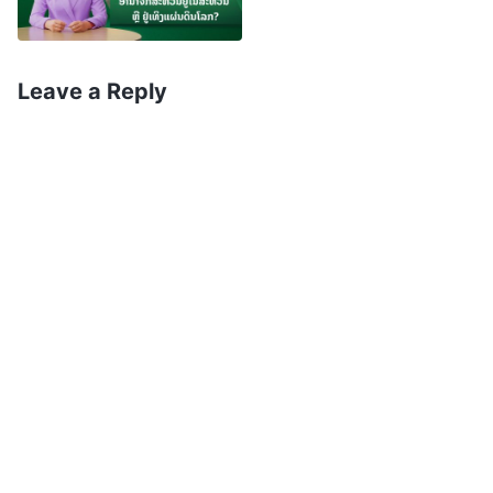
ຕາມພຣະທຳຂອງອົງພຣະເຢຊູເຈົ້າ: “
ບໍ່ແມ່ນໝົດທຸກຄົນທີ່ໄດ້
ເວົ້າກັບເຮົາວ່າ ‘ພຣະຜູ້ເປັນເຈົ້າ ພຣະຜູ້ເປັນເຈົ້າ’ ຈະໄດ້ເຂົ້າ
ສູ່ອານາຈັກແຫ່ງສະຫວັນ, ມີພຽງແຕ່ຜູ້ທີ່ປະຕິບັດຕາມ
Leave a Reply
ຄວາມປະສົງຂອງພຣະບິດາຂອງເຮົາຜູ້ເຊິ່ງຢູ່ໃນສະຫວັນ
ເທົ່ານັ້ນ
”
. “
ເຮົາບອກພວກເຈົ້າຕາມຄວາມຈິງ
(ມັດທາຍ 7:21)
ວ່າ ຜູ້ໃດກໍຕາມທີ່ເຮັດບາບແມ່ນທາດຮັບໃຊ້ບາບ. ແລ້ວທາດ
ຮັບໃຊ້ບໍ່ຢູ່ໃນເຮືອນຕະຫຼອດໄປ: ແຕ່ລູກຊາຍຈະຢູ່ໃນເຮືອນ
ຕະຫຼອດໄປ
”
. ຍັງມີເຮັບເລີ 12:14: “
ຖ້າບໍ່ມີ
(ໂຢຮັນ 8:34-35)
ຄວາມບໍລິສຸດ, ບໍ່ມີມະນຸດຄົນໃດຈະເຫັນພຣະຜູ້ເປັນເຈົ້າ
”.
ນັ້ນຄືເຫດຜົນທີ່ອົງພຣະເຢຊູເຈົ້າໄດ້ກ່າວຫຼາຍຄັ້ງໃນ
ລະຫວ່າງພາລະກິດແຫ່ງການໄຖ່ບາບຂອງພຣະອົງວ່າ
ພຣະອົງຈະກັບມາອີກຄັ້ງ. ແລ້ວພຣະອົງຢູ່ທີ່ນີ້ເພື່ອເຮັດຫຍັງ?
ມັນແມ່ນເພື່ອກ່າວຄວາມຈິງ ແລະ ປະຕິບັດພາລະກິດແຫ່ງ
ການພິພາກສາຂອງພຣະອົງ ເພື່ອຊ່ວຍມະນຸດຊາດໃຫ້ລອດ