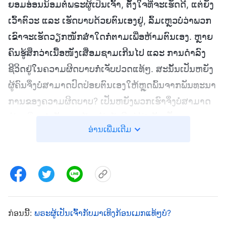
ຍອມອ່ອນນ້ອມຕໍ່ພຣະຜູ້ເປັນເຈົ້າ, ຕັ້ງໃຈທີ່ຈະເຮັດດີ, ແຕ່ຍັງ
ເວົ້າຕົວະ ແລະ ເຮັດບາບດ້ວຍຕົນເອງຢູ່, ລົ້ມເຫຼວບໍ່ວ່າພວກ
ເຂົາຈະເຮັດວຽກໜັກສໍ່າໃດກໍ່ຕາມເພື່ອຫ້າມຕົນເອງ. ຫຼາຍ
ຄົນຮູ້ສຶກວ່າເນື້ອໜັງເສື່ອມຊາມເກີນໄປ ແລະ ການດຳລົງ
ຊີວິດຢູ່ໃນຄວາມຜິດບາບກໍ່ເຈັບປວດແທ້ໆ. ສະນັ້ນເປັນຫຍັງ
ຜູ້ຄົນຈຶ່ງບໍ່ສາມາດປົດປ່ອຍຕົນເອງໃຫ້ຫຼຸດພົ້ນຈາກພັນທະນາ
ການຂອງຄວາມຜິດບາບ? ເປັນຫຍັງພວກເຮົາຈຶ່ງບໍ່ສາມາດ
ຫ້າມທີ່ຈະບໍ່ເຮັດບາບຊໍ້າແລ້ວຊໍ້າອີກໄດ້? ມັນເປັນເພາະ
ອ່ານເພີ່ມເຕີມ
ທຳມະຊາດທີ່ຜິດບາບຂອງມະນຸດ ແລະ ອຸປະນິໄສຂອງ
ຊາຕານ. ສິ່ງເຫຼົ່ານີ້ຄືຮາກຂອງຄວາມຜິດບາບ. ຖ້າບໍ່ມີການ
ແກ້ໄຂຮາກຂອງຄວາມຜິດບາບ, ພວກເຮົາບໍ່ສາມາດເປັນ
ອິດສະຫຼະຈາກມັນໄດ້, ແຕ່ພວກເຮົາຈະຕໍ່ຕ້ານພຣະເຈົ້າ
ຕໍ່ໄປ, ປະນາມພຣະອົງ ແລະ ເປັນປໍລະປັກຕໍ່ພຣະອົງ. ໃຫ້ຄິດ
ກ່ອນນີ້:
ພຣະຜູ້ເປັນເຈົ້າກັບມາເທິງກ້ອນເມກແທ້ໆບໍ?
ເຖິງພວກຟາຣີຊາຍ ຜູ້ທີ່ມີຄວາມເຊື່ອເປັນເວລາຫຼາຍຮຸ່ນຄົນ