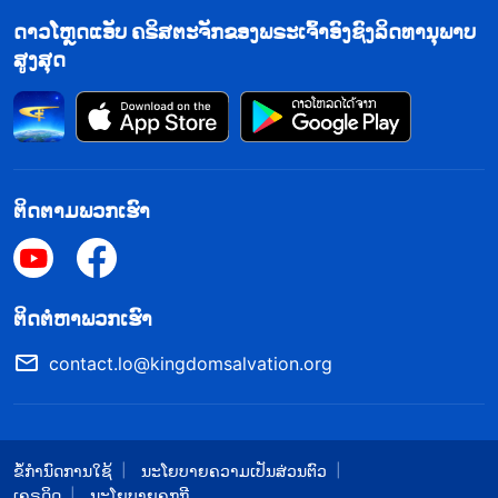
ພວກເຂົາໃນວັນສຸດທ້າຍເຊັ່ນກັນ
”
. ແລະ
(ໂຢຮັນ 12:47-48)
ດາວໂຫຼດແອັບ ຄຣິສຕະຈັກຂອງພຣະເຈົ້າອົງຊົງລິດທານຸພາບ
“
ເຖິງເວລາທີ່ການຄໍາພິພາກສາເລີ້ມຕົ້ນທີ່ຄົວເຮືອນຂອງ
ສູງສຸດ
ພຣະເຈົ້າ
”
. ພວກເຮົາສາມາດເຫັນໄດ້ວ່າ
(1 ເປໂຕ 4:17)
ພຣະເຈົ້າໄດ້ວາງແຜນຕັ້ງແຕ່ດົນນານມາແລ້ວວ່າຈະປະຕິບັດ
ພາະລກິດແຫ່ງການພິພາກສາໃນຍຸກສຸດທ້າຍ ແລະ ນີ້ແມ່ນ
ສິ່ງທີ່ມະນຸດຊາດທີ່ເສື່ອມຊາມຈຳເປັນຕ້ອງມີເພື່ອທີ່ຈະໄດ້ຮັບ
ຕິດຕາມພວກເຮົາ
ຄວາມລອດພົ້ນຢ່າງສົມບູນ. ໃນຍຸກສຸດທ້າຍ, ພຣະເຈົ້າອົງຊົງ
ລິດທານຸພາບສູງສຸດກຳລັງກ່າວຄວາມຈິງ ແລະ ເຮັດ
ພາລະກິດແຫ່ງການພິພາກສາ ໂດຍເລີ່ມຕົ້ນຈາກເຮືອນຂອງ
​ຕິດ​ຕໍ່​ຫາ​ພວກ​ເຮົາ
ພຣະເຈົ້າ. ພຣະອົງຄືພຣະວິນຍານແຫ່ງຄວາມຈິງທີ່ລົງມາຢູ່
contact.lo@kingdomsalvation.org
ທ່າມກາງມະນຸດ, ນໍາພາຜູ້ຄົນທີ່ຖືກເລືອກຂອງພຣະເຈົ້າເຂົ້າ
ສູ່ຄວາມຈິງທັງໝົດ. ສິ່ງນີ້ແມ່ນສຳເລັດຕາມຄຳນາມຂອງອົງ
ພຣະເຢຊູເຈົ້າຢ່າງສົມບູນ. ຕອນນີ້ ໃຫ້ພວກເຮົາອ່ານພຣະທຳ
ບາງຂໍ້ຂອງພຣະເຈົ້າອົງຊົງລິດທານຸພາບສູງສຸດ ສຳລັບຄວາມ
ຂໍ້ກຳນົດການໃຊ້
ນະໂຍບາຍຄວາມເປັນສ່ວນຕົວ
ເຄຣດິດ
ນະໂຍບາຍຄຸກກີ