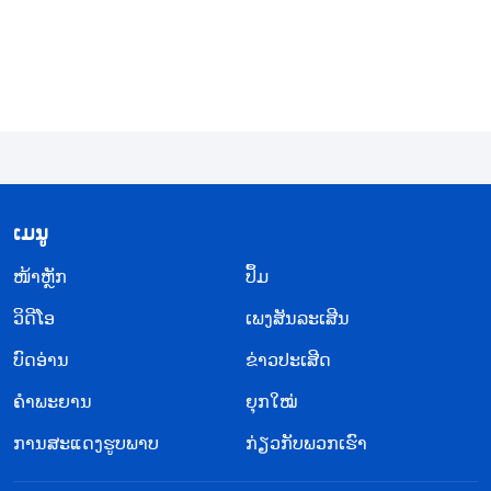
ພົ້ນຈາກຄວາມຜິດບາບຢ່າງສົມບູນ ແລະ ຈາກກອງກຳລັງ
ຂອງຊາຕານ, ສະນັ້ນ ພວກເຮົາສາມາດຫັນກັບມາຫາ
ພຣະເຈົ້າຢ່າງສົມບູນ ແລະ ກາຍມາເປັນຄົນທີ່ຍອມອ່ອນ
ນ້ອມ ແລະ ນະມັດສະການພຣະເຈົ້າ. ຫຼັງພຣະອົງກໍ່ຈະພາ
ພວກເຮົາເຂົ້າສູ່ຈຸດໝາຍປາຍທາງທີ່ສວຍງາມ. ດັ່ງທີ່ອົງ
ພຣະເຢຊູເຈົ້າໄດ້ທຳນາຍວ່າ: “
ເຮົາຍັງມີຫລາຍສິ່ງທີ່ຈະບອກ
ພວກເຈົ້າ ແຕ່ໃນເວລານີ້ພວກເຈົ້າອາດຈະບໍ່ສາມາດທົນໄດ້.
​ເມ​ນູ
ເຖິງຢ່າງໃດກໍຕາມເມື່ອພຣະອົງ ຜູ້ເປັນພຣະວິນຍານແຫ່ງ
​ໜ້າຫຼັກ
ປຶ້ມ
ຄວາມຈິງ ສະເດັດມາ, ພຣະອົງຈະນຳທາງພວກເຈົ້າໄປສູ່
ວິ​ດີ​ໂອ
ເພງສັນລະເສີນ
ຄວາມຈິງທັງໝົດ
”
. “
ແລະ ຖ້າມະມຸດຄົນ
(ໂຢຮັນ 16:12-13)
ບົດອ່ານ
ໃດໄດ້ຍິນພຣະທຳຂອງເຮົາ ແລະ ບໍ່ເຊື່ອ, ເຮົາບໍ່ພິພາກສາເຂົາ
ຂ່າວປະເສີດ
ຍ້ອນເຮົາບໍ່ໄດ້ມາເພື່ອພິພາກສາໂລກ, ແຕ່ເພື່ອຊ່ວຍໂລກໃຫ້
ຄຳພະຍານ
ຍຸກໃໝ່
ພົ້ນ. ຜູ້ທີ່ປະຕິເສດເຮົາ ແລະ ບໍ່ຮັບເອົາພຣະທໍາຂອງເຮົາ ກໍຈະ
ການສະແດງຮູບພາບ
ກ່ຽວກັບພວກເຮົາ
ມີສິ່ງທີ່ຕັດສິນພວກເຂົາ, ພຣະທໍາທີ່ເຮົາໄດ້ກ່າວກໍຈະຕັດສິນ