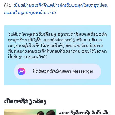
ແລະ ດຳເນີນການຖວາຍເຄື່ອງບູຊາແທນຄວາມຜິດບາບຢູ່
ຕໍ່ໄປ:
ເປັນຫຍັງພຣະເຈົ້າຈຶ່ງມາບັງເກີດເປັນມະນຸດໃນຍຸກສຸດທ້າຍ,
ສະເໝີ. ເປັນຫຍັງເມື່ອພຣະເຈົ້າເຢໂຮວາກາຍມາເປັນເນື້ອ
ບໍ່ແມ່ນໃນຮູບຮ່າງພຣະວິນຍານ?
ໜັງດັ່ງອົງພຣະເຢຊູເຈົ້າ ແລະ ກ່າວຄວາມຈິງຫຼາຍຢ່າງ,
ພວກເຂົາຈຶ່ງບໍ່ຮູ້ວ່າອົງພຣະເຢຊູເຈົ້າເປັນການປາກົດຕົວຂອງ
ໄພພິບັດຕ່າງໆເກີດຂຶ້ນເລື້ອຍໆ ສຽງກະດິງສັນຍານເຕືອນແຫ່ງ
ພຣະເຈົ້າເຢໂຮວາ, ແຕ່ປະນາມ ແລະ ຕັດສິນພຣະອົງ ແລະ
ຍຸກສຸດທ້າຍໄດ້ດັງຂຶ້ນ ແລະຄໍາທໍານາຍກ່ຽວກັບການກັບມາ
ເຖິງກັບຄຶງພຣະອົງເທິງໄມ້ກາງແຂນ? ແມ່ນຫຍັງຄືບັນຫາ?
ຂອງພຣະຜູ້ເປັນເຈົ້າໄດ້ກາຍເປັນຈີງ ທ່ານຢາກຕ້ອນຮັບການ
ກັບຄືນມາຂອງພຣະເຈົ້າກັບຄອບຄົວຂອງທ່ານ ແລະໄດ້ໂອກາດ
ຕອນນີ້ໃນຍຸກສຸດທ້າຍ, ພຣະເຈົ້າອົງຊົງລິດທານຸພາບສູງສຸດ
ປົກປ້ອງຈາກພຣະເຈົ້າບໍ?
ໄດ້ມາ ແລະ ກ່າວຄວາມຈິງ, ສະນັ້ນ ເປັນຫຍັງຄົນທີ່ເຄັ່ງ
ສາສະໜາຫຼາຍຄົນຈຶ່ງປະຕິເສດທີ່ຈະແມ່ນແຕ່ພິຈາລະນາ
ຕິດຕໍ່ພວກເຮົາຜ່ານທາງ Messenger
ເບິ່ງມັນ, ແຕ່ປະນາມ ແລະ ໝິ່ນປະໝາດພຣະອົງຢ່າງບ້າ
ປ່ວງ, ຕັດສິນທີ່ຈະຄຶງພຣະອົງເທິງໄມ້ກາງແຂນອີກຄັ້ງ?
ທັງໝົດໝາຍຄວາມວ່າແນວໃດ? ມັນໄດ້ສະແດງໃຫ້ເຫັນ
ຢ່າງຊັດເຈນວ່າ ໃນຂະນະທີ່ຄວາມຜິດບາບຂອງຜູ້ຄົນໄດ້ຮັບ
ເນື້ອຫາທີ່ກ່ຽວຂ້ອງ
ການອະໄພ, ພວກເຂົາຍັງຖືກປົກຄອງໂດຍທຳມະຊາດ
ແມ່ນຫຍັງຄືການຖືກຮັບຂຶ້ນເມືອ