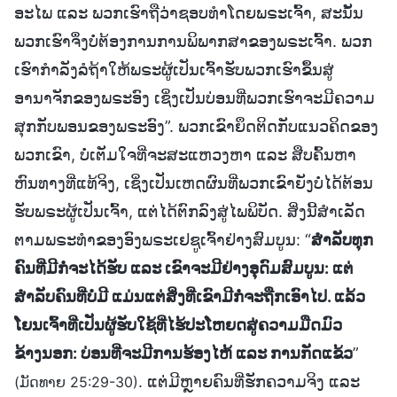
ອະໄພ ແລະ ພວກເຮົາຖືວ່າຊອບທຳໂດຍພຣະເຈົ້າ, ສະນັ້ນ
ພວກເຮົາຈຶ່ງບໍ່ຕ້ອງການການພິພາກສາຂອງພຣະເຈົ້າ. ພວກ
ເຮົາກຳລັງລໍຖ້າໃຫ້ພຣະຜູ້ເປັນເຈົ້າຮັບພວກເຮົາຂຶ້ນສູ່
ອານາຈັກຂອງພຣະອົງ ເຊິ່ງເປັນບ່ອນທີ່ພວກເຮົາຈະມີຄວາມ
ສຸກກັບພອນຂອງພຣະອົງ”. ພວກເຂົາຍຶດຕິດກັບແນວຄິດຂອງ
ພວກເຂົາ, ບໍ່ເຕັມໃຈທີ່ຈະສະແຫວງຫາ ແລະ ສືບຄົ້ນຫາ
ຫົນທາງທີ່ແທ້ຈິງ, ເຊິ່ງເປັນເຫດຜົນທີ່ພວກເຂົາຍັງບໍ່ໄດ້ຕ້ອນ
ຮັບພຣະຜູ້ເປັນເຈົ້າ, ແຕ່ໄດ້ຕົກລົງສູ່ໄພພິບັດ. ສິ່ງນີ້ສຳເລັດ
ຕາມພຣະທຳຂອງອົງພຣະເຢຊູເຈົ້າຢ່າງສົມບູນ: “
ສຳລັບທຸກ
ຄົນທີ່ມີກໍ່ຈະໄດ້ຮັບ ແລະ ເຂົາຈະມີຢ່າງອຸດົມສົມບູນ: ແຕ່
ສຳລັບຄົນທີ່ບໍ່ມີ ແມ່ນແຕ່ສິ່ງທີ່ເຂົາມີກໍ່ຈະຖືກເອົາໄປ. ແລ້ວ
ໂຍນເຈົ້າທີ່ເປັນຜູ້ຮັບໃຊ້ທີ່ໄຮ້ປະໂຫຍດສູ່ຄວາມມືດມົວ
ຂ້າງນອກ: ບ່ອນທີ່ຈະມີການຮ້ອງໄຫ້ ແລະ ການກັດແຂ້ວ
”
. ແຕ່ມີຫຼາຍຄົນທີ່ຮັກຄວາມຈິງ ແລະ
(ມັດທາຍ 25:29-30)