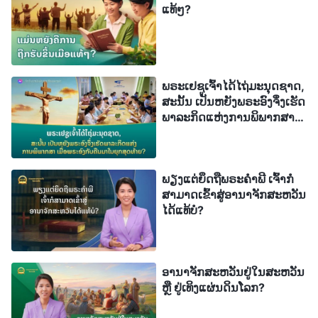
ຊາຕານຂອງພວກເຂົາ ແລະ ອາດປະນາມ ແລະ ຕໍ່ຕ້ານ
ແທ້ໆ?
ພຣະອົງໄດ້ທຸກຊ່ວງເວລາ. ຄວາມຜິດບາບຂອງມະນຸດຊາດບໍ່
ໄດ້ແມ່ນເລື່ອງການກະທຳທີ່ຜິດບາບເທົ່ານັ້ນ, ແຕ່ມັນຍັງ
ຮ້າຍແຮງຫຼາຍຈົນພວກເຂົາຕ້ອງການຄຶງພຣະຄຣິດທີ່ກ່າວ
ພຣະເຢຊູເຈົ້າໄດ້ໄຖ່ມະນຸດຊາດ,
ຄວາມຈິງ, ຢືນຕໍ່ຕ້ານພຣະເຈົ້າ, ຕໍ່ຕ້ານຄວາມຈິງ, ເຮັດໜ້າທີ່
ສະນັ້ນ ເປັນຫຍັງພຣະອົງຈຶ່ງເຮັດ
ພາລະກິດແຫ່ງການພິພາກສາ
ແລະ ເຮັດວຽກເພື່ອຕໍ່ຕ້ານພຣະເຈົ້າ ແລະ ກາຍມາເປັນສັດຕູ
ເມື່ອພຣະອົງກັບຄືນມາໃນຍຸກ
ຂອງພຣະອົງ. ຄົນທີ່ສົກກະປົກ ແລະ ເສື່ອມຊາມແບບນັ້ນທີ່
ສຸດທ້າຍ?
ຕໍ່ຕ້ານພຣະເຈົ້າຈະສາມາດສົມຄວນເຂົ້າສູ່ອານາຈັກຂອງ
ພຽງແຕ່ຍຶດຖືພຣະຄຳພີ ເຈົ້າກໍ
ພຣະອົງໄດ້ແນວໃດ? ພຣະເຈົ້າຊອບທຳ ແລະ ບໍລິສຸດ ແລະ
ສາມາດເຂົ້າສູ່ອານາຈັກສະຫວັນ
ອຸປະນິໄສຂອງພຣະອົງກໍ່ບໍ່ສາມາດເຮັດຜິດຕໍ່ໄດ້. ຖ້າຄົນເຫຼົ່າ
ໄດ້ແທ້ບໍ?
ນັ້ນທີ່ໄດ້ຮັບການອະໄພບາບບໍ່ຖືກຊໍາລະລ້າງຜ່ານພາລະກິດ
ແຫ່ງການພິພາກສາ, ແຕ່ສືບຕໍ່ເຮັດບາບ ແລະ ຕໍ່ຕ້ານ
ອານາຈັກສະຫວັນຢູ່ໃນສະຫວັນ
ພຣະເຈົ້າ, ພວກເຂົາຈະບໍ່ສົມຄວນເຂົ້າສູ່ອານາຈັກຂອງ
ຫຼື ຢູ່ເທິງແຜ່ນດິນໂລກ?
ພຣະເຈົ້າຈັກເທື່ອ, ບໍ່ມີຂໍ້ສົງໄສກ່ຽວກັບສິ່ງນີ້. ສິ່ງນີ້ສຳເລັດ