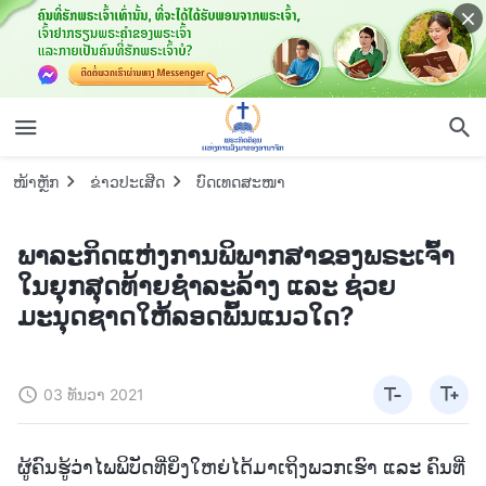
ໜ້າຫຼັກ
ຂ່າວປະເສີດ
ບົດເທດສະໜາ
ພາລະກິດແຫ່ງການພິພາກສາຂອງພຣະເຈົ້າ
ໃນຍຸກສຸດທ້າຍຊໍາລະລ້າງ ແລະ ຊ່ວຍ
ມະນຸດຊາດໃຫ້ລອດພົ້ນແນວໃດ?
03 ທັນວາ 2021
ຜູ້ຄົນຮູ້ວ່າໄພພິບັດທີ່ຍິ່ງໃຫຍ່ໄດ້ມາເຖິງພວກເຮົາ ແລະ ຄົນທີ່