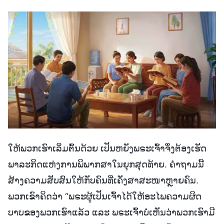
ໃຫ້ພວກເຮົາເລິ່ມຕົ້ນດ້ວຍ ເປັນຫຍັງພຣະເຈົ້າຈຶ່ງຕ້ອງເຮັດ
ພາລະກິດແຫ່ງການພິພາກສາໃນຍຸກສຸດທ້າຍ. ຄຳຖາມນີ້
ສ້າງຄວາມສັບສົນໃຫ້ກັບຄົນທີ່ເຄັ່ງສາສະໜາຫຼາຍຄົນ.
ພວກເຂົາຄິດວ່າ “ພຣະຜູ້ເປັນເຈົ້າໄດ້ໃຫ້ອະໄພຄວາມຜິດ
ບາບຂອງພວກເຮົາແລ້ວ ແລະ ພຣະເຈົ້າບໍ່ເຫັນວ່າພວກເຮົາມີ