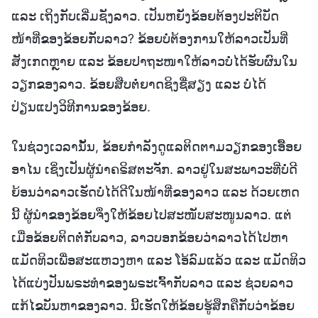
ແລະ ເຖິງກັບເລີ່ມຊັງລາວ. ເປັນຫຍັງຂ້ອຍຕ້ອງປະຕິບັດ
ໜ້າທີ່ຂອງຂ້ອຍກັບລາວ? ຂ້ອຍບໍ່ຕ້ອງການໃຫ້ລາວເປັນທີ່
ສັງເກດຫຼາຍ ແລະ ຂ້ອຍປາຖະໜາໃຫ້ລາວບໍ່ໄດ້ຮັບຜົນໃນ
ວຽກຂອງລາວ. ຂ້ອຍສືບຕໍ່ຍາດຊິງຊື່ສຽງ ແລະ ບໍ່ໄດ້
ປ່ຽນແປງວິທີການຂອງຂ້ອຍ.
ໃນຊ່ວງເວລານັ້ນ, ຂ້ອຍກຳລັງດູແລຕິດຕາມວຽກຂອງເອື້ອຍ
ອາໄນ ເຊິ່ງເປັນຜູ້ນຳຄຣິສຕະຈັກ. ລາວຢູ່ໃນສະພາວະທີ່ບໍ່ດີ
ຍ້ອນວ່າລາວເຮັດບໍ່ໄດ້ດີໃນໜ້າທີ່ຂອງລາວ ແລະ ດ້ວຍເຫດ
ນີ້ ຜູ້ນຳຂອງຂ້ອຍຈຶ່ງໃຫ້ຂ້ອຍໄປສະໜັບສະໜູນລາວ. ແຕ່
ເມື່ອຂ້ອຍຕິດຕໍ່ກັບລາວ, ລາວບອກຂ້ອຍວ່າລາວໄດ້ໄປຫາ
ແມັດທິວເພື່ອສະແຫວງຫາ ແລະ ໂອ້ລົມແລ້ວ ແລະ ແມັດທິວ
ໄດ້ແບ່ງປັນພຣະທຳຂອງພຣະເຈົ້າກັບລາວ ແລະ ຊ່ວຍລາວ
ແກ້ໄຂບັນຫາຂອງລາວ. ນີ້ເຮັດໃຫ້ຂ້ອຍຮູ້ສຶກຄືກັບວ່າຂ້ອຍ