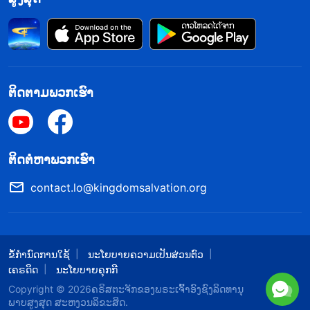
ແລ້ວບໍ່ແມ່ນເພື່ອປະຕິບັດໜ້າທີ່ຂອງຂ້ອຍ, ແຕ່ກົງກັນຂ້າມ
ແມ່ນເພື່ອໃຊ້ໜ້າທີ່ຂອງຂ້ອຍເປັນໂອກາດເພື່ອຍາດຊິງເອົາ
ສະຖານະ. ພຣະເຈົ້າກຽດຊັງພຶດຕິກຳດັ່ງກ່າວ.
ຕໍ່ມາ, ຂ້ອຍໄດ້ພົບພຣະທຳບາງຂໍ້ຂອງພຣະເຈົ້າ. ພຣະເຈົ້າອົງ
ຕິດຕາມພວກເຮົາ
ຊົງລິດທານຸພາບສູງສຸດຊົງກ່າວວ່າ: “
ມວນມະນຸດຈັ່ງແມ່ນ
ໂຫດຮ້າຍອໍາມະຫິດ! ການຮ່ວມມືກັນຢ່າງລັບໆ ແລະ ການມີ
ກົນອຸບາຍ, ການຈ່ອງດືງກັນ, ການຈັບກຸມກັນແລະກັນ, ການ
​ຕິດ​ຕໍ່​ຫາ​ພວກ​ເຮົາ
ຍາດແຍ່ງຊື່ສຽງ ແລະ ໂຊກລາບ, ການຂ້າຟັນກັນເອງ ມື້ໃດ
contact.lo@kingdomsalvation.org
ມັນຈະໝົດສິ້ນໄປ? ເຖິງແມ່ນວ່າ ພຣະເຈົ້າໄດ້ເວົ້າອອກ
ມາເປັນຮ້ອຍພັນຄໍາ ແຕ່ກໍບໍ່ມີໃຜມີສະຕິ. ຜູ້ຄົນເຮັດເພື່ອ
ປະໂຫຍດຂອງຄອບຄົວຂອງພວກເຂົາ, ລູກຊາຍ-ລູກສາວ,
ຂໍ້ກຳນົດການໃຊ້
ນະໂຍບາຍຄວາມເປັນສ່ວນຕົວ
ເພື່ອອາຊີບວຽກງານ, ໂອກາດໃນອະນາຄົດ, ຕໍາແໜ່ງ, ຄວາມ
ເຄຣດິດ
ນະໂຍບາຍຄຸກກີ
ທະນົງຕົວ ແລະ ເງິນຄໍາຂອງພວກເຂົາ; ເພື່ອອາຫານ, ເພື່ອ
Copyright © 2026
​ຄຣິສຕະຈັກຂອງພຣະເຈົ້າອົງຊົງລິດທານຸ
ພາບສູງສຸດ
ສະຫງວນລິຂະສິດ.
ເຄື່ອງນູ່ງຫົ່ມ ແລະ ຮ່າງກາຍ. ແຕ່ມີການກະທໍາຂອງຜູ້ໃດທີ່