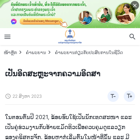
ໜ້າຫຼັກ
ຄຳພະຍານ
ຄຳພະຍານກ່ຽວກັບປະສົບການໃນຊີວິດ
ເປັນອິດສະຫຼະຈາກຄວາມອິດສາ
22 ສິງຫາ 2023
ໃນຕອນຕົ້ນປີ 2021, ຂ້ອຍຮັບໃຊ້ເປັນນັກເທດສະໜາ ແລະ
ເປັນຄູ່ຮ່ວມງານກັບອ້າຍແມັດທິວເພື່ອຄວບຄຸມດູແລວຽກ
ຂອງຄຣິສຕະຈັກ. ຂ້ອຍຫາກໍເລີ່ມຕົ້ນໃນໜ້າທີ່ນັ້ນ ແລະ ມີ