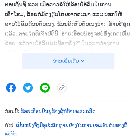
ຕອບທັນທີ ແລະ ເມື່ອລາວຂໍໃຫ້ຂ້ອຍໂອ້ລົມໃນການ
ເຕົ້າໂຮມ, ຂ້ອຍກໍມິດງຽບໂດຍເຈດຕະນາ ແລະ ບອກໃຫ້
ລາວໂອ້ລົມດ້ວຍຕົວເອງ. ຂ້ອຍຄິດກັບຕົວເອງວ່າ: “ທ້າຍທີ່ສຸດ
ແລ້ວ, ຕາບໃດທີ່ເຈົ້າຢູ່ທີ່ນີ້, ອ້າຍເອື້ອຍນ້ອງຈະບໍ່ສັງເກດເຫັນ
ຂ້ອຍ. ແລ້ວຈະໂອ້ລົມໄປເພື່ອຫຍັງ?” ໃນລະຫວ່າງການ
ເຕົ້າໂຮມຄັ້ງໜຶ່ງ, ແມັດທິວຂໍຄຳເຫັນຂອງຂ້ອຍຫຼັງຈາກທີ່
ອ່ານເພີ່ມເຕີມ
ລາວໂອ້ລົມແລ້ວ. ຂ້ອຍຄິດວ່າລາວໂອ້ລົມຫຼາຍເກີນໄປ ແລະ
ໄດ້ເວົ້າທຸກສິ່ງທີ່ຂ້ອຍຕ້ອງການເວົ້າ, ດັ່ງນັ້ນ ຂ້ອຍຈຶ່ງບໍ່ພໍໃຈ
ຫຼາຍ. ດັ່ງນັ້ນ, ຂ້ອຍຈຶ່ງເວົ້າກັບລາວວ່າ: “ເຈົ້າໄດ້ໂອ້ລົມດ້ວຍ
ອຸປະນິໄສທີ່ອວດດີ. ເຈົ້າບໍ່ໄດ້ເປີດໂປງທຳມະຊາດທີ່
ເສື່ອມຊາມຂອງເຈົ້າເອງ ແລະ ພຽງແຕ່ສົນທະນາເຖິງຄວາມ
ເຂົ້າໃຈບາງຢ່າງຂອງເຈົ້າຢ່າງຄຸມເຄື່ອ. ເຈົ້າພຽງແຕ່ໃຫ້
ກ່ອນນີ້:
ຂ້ອຍເກືອບຢືນຢູ່ຂ້າງຜູ້ຕໍ່ຕ້ານພຣະຄຣິດ
ຮູບການ, ແຕ່ລົ້ມເຫຼວທີ່ຈະສົນທະນາເຖິງລາຍລະອຽດ”.
ຕໍ່ໄປ:
ເປັນຫຍັງຈຶ່ງມີອຸປະສັກຫຼາຍຢ່າງໃນການຍອມຮັບຫົນທາງທີ່
ຂ້ອຍຮູ້ວ່າສິ່ງທີ່ຂ້ອຍໄດ້ເວົ້ານັ້ນບໍ່ຖືກຕ້ອງ, ຂ້ອຍເວົ້າມັນໂດຍ
ແທ້ຈິງ