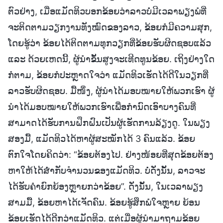
ຕົວຢ່າງ, ເມື່ອແມັດທິວບອກຂ້ອຍວ່າລາວບໍ່ມີເວລາພຽງພໍທີ່
ຈະຕິດຕາມວຽກງານທັງໝົດຂອງລາວ, ຂ້ອຍກໍມີຄວາມສຸກ,
ໂດຍຮູ້ວ່າ ຂ້ອຍໄດ້ຕິດຕາມທຸກວຽກທີ່ຂ້ອຍຮັບຜິດຊອບແລ້ວ
ແລະ ດ້ວຍເຫດນີ້, ຜູ້ນຳຂັ້ນສູງຈະເທີດທູນຂ້ອຍ. ເຖິງຢ່າງໃດ
ກໍຕາມ, ຂ້ອຍກໍປະຫຼາດໃຈວ່າ ແມັດທິວເຮັດໄດ້ດີໃນວຽກທີ່
ລາວຮັບຜິດຊອບ. ມື້ໜຶ່ງ, ຜູ້ນຳໄດ້ມອບໝາຍໃຫ້ພວກເຮົາ ຜູ້
ນໍາໄດ້ມອບໝາຍໃຫ້ພວກເຮົາເພື່ອກໍານົດເອົາບາງຄົນທີ່
ສາມາດໄດ້ຮັບການຝຶກຝົນເປັນຜູ້ເຮັດການລ້ຽງດູ. ໃນພຽງ
ສອງມື້, ແມັດທິວໄດ້ຫາຜູ້ສະໝັກໄດ້ 3 ຄົນແລ້ວ. ຂ້ອຍ
ຕົກໃຈໂດຍຄິດວ່າ: “ຂ້ອຍຕ້ອງໄປ. ຢ່າງໜ້ອຍທີ່ສຸດຂ້ອຍຕ້ອງ
ຫາໃຫ້ໄດ້ສ່ຳກັບຈຳນວນຂອງແມັດທິວ. ບໍ່ດັ່ງນັ້ນ, ລາວຈະ
ໄດ້ຮັບຄຳຍົກຍ້ອງຫຼາຍກວ່າຂ້ອຍ”. ດັ່ງນັ້ນ, ໃນເວລາພຽງ
ສາມມື້, ຂ້ອຍຫາໄດ້ເຈັດຄົນ. ຂ້ອຍຮູ້ສຶກພໍໃຈຫຼາຍ ຍ້ອນ
ຂ້ອຍເຮັດໄດ້ດີກວ່າແມັດທິວ. ແຕ່ເມື່ອຜູ້ນຳມາຖາມຂ້ອຍ