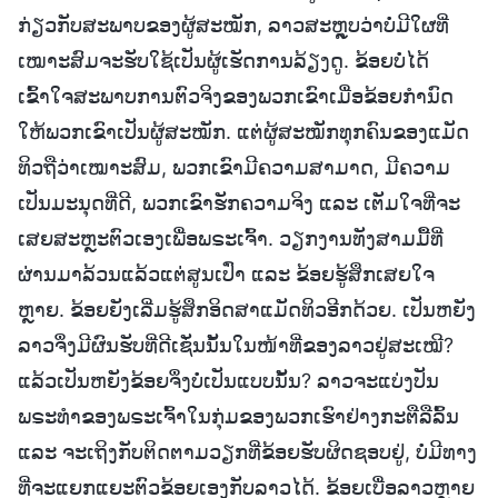
ກ່ຽວກັບສະພາບຂອງຜູ້ສະໝັກ, ລາວສະຫຼຸບວ່າບໍ່ມີໃຜທີ່
ເໝາະສົມຈະຮັບໃຊ້ເປັນຜູ້ເຮັດການລ້ຽງດູ. ຂ້ອຍບໍ່ໄດ້
ເຂົ້າໃຈສະພາບການຕົວຈິງຂອງພວກເຂົາເມື່ອຂ້ອຍກຳນົດ
ໃຫ້ພວກເຂົາເປັນຜູ້ສະໝັກ. ແຕ່ຜູ້ສະໝັກທຸກຄົນຂອງແມັດ
ທິວຖືວ່າເໝາະສົມ, ພວກເຂົາມີຄວາມສາມາດ, ມີຄວາມ
ເປັນມະນຸດທີ່ດີ, ພວກເຂົາຮັກຄວາມຈິງ ແລະ ເຕັມໃຈທີ່ຈະ
ເສຍສະຫຼະຕົວເອງເພື່ອພຣະເຈົ້າ. ວຽກງານທັງສາມມື້ທີ່
ຜ່ານມາລ້ວນແລ້ວແຕ່ສູນເປົ່າ ແລະ ຂ້ອຍຮູ້ສຶກເສຍໃຈ
ຫຼາຍ. ຂ້ອຍຍັງເລີ່ມຮູ້ສຶກອິດສາແມັດທິວອີກດ້ວຍ. ເປັນຫຍັງ
ລາວຈຶ່ງມີຜົນຮັບທີ່ດີເຊັ່ນນັ້ນໃນໜ້າທີ່ຂອງລາວຢູ່ສະເໝີ?
ແລ້ວເປັນຫຍັງຂ້ອຍຈຶ່ງບໍ່ເປັນແບບນັ້ນ? ລາວຈະແບ່ງປັນ
ພຣະທຳຂອງພຣະເຈົ້າໃນກຸ່ມຂອງພວກເຮົາຢ່າງກະຕືລືລົ້ນ
ແລະ ຈະເຖິງກັບຕິດຕາມວຽກທີ່ຂ້ອຍຮັບຜິດຊອບຢູ່, ບໍ່ມີທາງ
ທີ່ຈະແຍກແຍະຕົວຂ້ອຍເອງກັບລາວໄດ້. ຂ້ອຍເບື່ອລາວຫຼາຍ