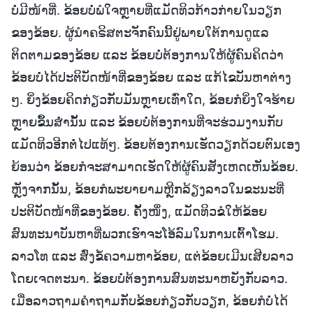
ບໍ່ມີໜ້າທີ່. ຂ້ອຍບໍ່ພໍໃຈຫຼາຍທີ່ແມັດທິວກ້າວກ່າຍໃນວຽກ
ຂອງຂ້ອຍ. ຜູ້ນຳຄຣິສຕະຈັກຄົນນີ້ຢູ່ພາຍໃຕ້ການດູແລ
ຕິດຕາມຂອງຂ້ອຍ ແລະ ຂ້ອຍບໍ່ຕ້ອງການໃຫ້ຜູ້ຄົນຄິດວ່າ
ຂ້ອຍບໍ່ໄດ້ປະຕິບັດໜ້າທີ່ຂອງຂ້ອຍ ແລະ ແກ້ໄຂບັນຫາຕ່າງ
ໆ. ຍິ່ງຂ້ອຍຄິດກ່ຽວກັບມັນຫຼາຍເທົ່າໃດ, ຂ້ອຍກໍຍິ່ງໃຈຮ້າຍ
ຫຼາຍຂຶ້້ນສ່ຳນັ້ນ ແລະ ຂ້ອຍບໍ່ຕ້ອງການທີ່ຈະຮ່ວມງານກັບ
ແມັດທິວອີກຕໍ່ໄປແທ້ໆ. ຂ້ອຍຕ້ອງການເຮັດວຽກດ້ວຍຕົນເອງ
ຍ້ອນວ່າ ຂ້ອຍກໍຈະສາມາດເຮັດໃຫ້ຜູ້ຄົນສັງເຫດເຫັນຂ້ອຍ.
ຫຼັງຈາກນັ້ນ, ຂ້ອຍກໍພະຍາຍາມຫຼີກລ້ຽງລາວໃນຂະນະທີ່
ປະຕິບັດໜ້າທີ່ຂອງຂ້ອຍ. ຄັ້ງໜຶ່ງ, ແມັດທິວຂໍໃຫ້ຂ້ອຍ
ສົນທະນາບັນຫາທີ່ພວກເຮົາຈະໂອ້ລົມໃນການເຕົ້າໂຮມ.
ລາວໂທ ແລະ ສົ່ງຂໍ້ຄວາມຫາຂ້ອຍ, ແຕ່ຂ້ອຍເມີນເສີຍລາວ
ໂດຍເຈດຕະນາ. ຂ້ອຍບໍ່ຕ້ອງການສົນທະນາຫຍັງກັບລາວ.
ເມື່ອລາວຖາມຄຳຖາມກັບຂ້ອຍກ່ຽວກັບວຽກ, ຂ້ອຍກໍບໍ່ໄດ້