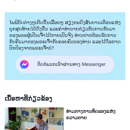
ເຈດຕະນາ. ຂ້ອຍພຽງຕ້ອງການລົດຄວາມກະຕືລືລົ້ນຂອງ
ລາວລົງ, ເພື່ອວ່າລາວຈະບໍ່ເວົ້າຫຼາຍໃນການເຕົ້າໂຮມໃນ
ໄພພິບັດຕ່າງໆເກີດຂຶ້ນເລື້ອຍໆ ສຽງກະດິງສັນຍານເຕືອນແຫ່ງ
ອະນາຄົດ. ເມື່ອລາວສົ່ງຂໍ້ຄວາມມາຖາມຂ້ອຍວ່າຂ້ອຍເປັນ
ຍຸກສຸດທ້າຍໄດ້ດັງຂຶ້ນ ແລະຄໍາທໍານາຍກ່ຽວກັບການກັບມາ
ແນວໃດ ຫຼື ກ່ຽວກັບເລື່ອງອື່ນໆ, ຂ້ອຍຈະບໍ່ຕອບ. ຂ້ອຍຄິດວ່າ
ຂອງພຣະຜູ້ເປັນເຈົ້າໄດ້ກາຍເປັນຈີງ ທ່ານຢາກຕ້ອນຮັບການ
ແລ້ວລາວຈະຮູ້ວ່າຂ້ອຍບໍ່້ຕ້ອງການຮ່ວມງານກັບລາວ. ຂ້ອຍ
ກັບຄືນມາຂອງພຣະເຈົ້າກັບຄອບຄົວຂອງທ່ານ ແລະໄດ້ໂອກາດ
ປົກປ້ອງຈາກພຣະເຈົ້າບໍ?
ເຖິງກັບຕ້ອງການໃຫ້ລາວເຊົາສົ່ງຂໍ້ຄວາມຫາຂ້ອຍ. ຂ້ອຍ
ພຽງຕ້ອງການໃຫ້ລາວຈາກໄປ ແລະ ໃຫ້ຂ້ອຍມີພື້ນທີ່
ຕິດຕໍ່ພວກເຮົາຜ່ານທາງ Messenger
ສະແດງພອນສະຫວັນຂອງຂ້ອຍ. ຂ້ອຍຍັງຕ້ອງການເຮັດ
ໜ້າທີ່ຂອງຂ້ອຍເຕັມເວລາແບບລາວອີກດ້ວຍ, ເພື່ອວ່າ ເມື່ອ
ໃດກໍຕາມທີ່ອ້າຍເອື້ອຍນ້ອງຕ້ອງການຂ້ອຍ, ຂ້ອຍກໍຈະຢູ່ທີ່ນັ້ນ
ເພື່ອພວກເຂົາທັນທີ. ດ້ວຍວິທີນັ້ນ ພວກເຂົາທັງໝົດກໍຈະເທີດ
ເນື້ອຫາທີ່ກ່ຽວຂ້ອງ
ທູນຂ້ອຍ. ຂ້ອຍຕ້ອງການອອກຈາກວຽກທາງໂລກຂອງຂ້ອຍ
ທ່າມກາງການທົດລອງແຫ່ງ
ແລະ ອຸທິດຕົນຢ່າງສົມບູນໃຫ້ແກ່ໜ້າທີ່ຂອງຂ້ອຍ, ແຕ່ຂ້ອຍ
ຄວາມຕາຍ
ຍັງຈຳເປັນຕ້ອງເຮັດວຽກເພື່ອຫາລ້ຽງຊີບ ແລະ