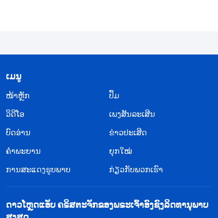
ສຳລັບຂ້ອຍ, ເພາະຄວາມປາຖະໜາຢ່າງແຮງກ້າທີ່ຈະເອົາ
ລື່ນກາຍແມັດທິວບໍ່ສຳເລັດຜົນ, ຂ້ອຍຈຶ່ງຕ້ອງການອອກຈາກ
ໜ້າທີ່ຂອງຂ້ອຍ. ສິ່ງນີ້ເຈັບປວດຫຼາຍສຳລັບພຣະເຈົ້າ! ຂ້ອຍ
ບໍ່ໄດ້ປະຕິບັດຕໍ່ໜ້າທີ່ຂອງຂ້ອຍດັ່ງຄວາມຮັບຜິດຊອບ, ແຕ່
ກົງກັນຂ້າມກັບຖືມັນເປັນວິທີການແຍກແຍະຕົວເອງ ແລະ
​ເມ​ນູ
ເປັນວິທີການໄດ້ຮັບຄວາມເຄົາລົບ ແລະ ການຊົມເຊີຍ. ຂ້ອຍ
​ໜ້າຫຼັກ
ປຶ້ມ
ຕ້ອງການລາອອກຈາກວຽກຂອງຂ້ອຍ ແລະ ໄປເຮັດວຽກ
ເຕັມເວລາໃນໜ້າທີ່ຂອງຂ້ອຍ ບໍ່ແມ່ນເພື່ອເຮັດໃຫ້ພຣະເຈົ້າ
ວິ​ດີ​ໂອ
ເພງສັນລະເສີນ
ພໍໃຈໃນການປະຕິບັດໜ້າທີ່ນັ້ນ, ແຕ່ກົງກັນຂ້າມ ແມ່ນເພື່ອ
ບົດອ່ານ
ຂ່າວປະເສີດ
ຍາດຊິງເອົາສະຖານະກັບຄູ່ຮ່ວງານຂອງຂ້ອຍ ແລະ ລື່ນກາຍ
ຄຳພະຍານ
ຍຸກໃໝ່
ລາວ. ເມື່ອຂ້ອຍບໍ່ສາມາດເຮັດວໜ້າທີ່ຂອງຂ້ອຍໄດ້ເຕັມ
ການສະແດງຮູບພາບ
ກ່ຽວກັບພວກເຮົາ
ເວລາເນື່ອງຈາກຂໍ້ກັງວົນຕົວຈິງ, ຂ້ອຍກໍຕ້ອງການປ່ຽນໄປ
ເຮັດໜ້າທີ່ອື່ນເພື່ອໄດ້ຮັບໂອກາດແຍກແຍະຕົງເອງ. ຄວາມ
ດາວໂຫຼດແອັບ ຄຣິສຕະຈັກຂອງພຣະເຈົ້າອົງຊົງລິດທານຸພາບ
ເປັນຈິງສະແດງໃຫ້ຂ້ອຍເຫັນວ່າ ທຸກສິ່ງທີ່ຂ້ອຍເຮັດ ແທ້ຈິງ
ສູງສຸດ