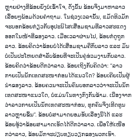
ຫຼາຍຢ່າງທີ່ຂ້ອຍຍັງບໍ່ເຂົ້າໃຈ, ດັ່ງນັ້ນ ຂ້ອຍຈຶ່ງມາຫາລາວ
ເລື້ອຍໆພ້ອມດ້ວຍຄຳຖາມ. ໃນຊ່ວງເວລານັ້ນ, ແມັດທິວມັກ
ຈະບອກຂ້ອຍກ່ຽວກັບອຸປະນິໄສເສື່ອມຊາມທີ່ລາວສະແດງ
ອອກໃນໜ້າທີ່ຂອງລາວ. ເມື່ອເວລາຜ່ານໄປ, ຂ້ອຍກໍດູຖູກ
ລາວ. ຂ້ອຍຄິດວ່າຂ້ອຍບໍ່ໄດ້ເສື່ອມຊາມຄືກັບລາວ ແລະ ມັນ
ບໍ່ເປັນປະໂຫຍດສຳລັບຂ້ອຍທີ່ຈະເປັນຄູ່ຮ່ວມງານກັບລາວ.
ຂ້ອຍຄິດວ່າຂ້ອຍດີກວ່າລາວ. ຂ້ອຍເຖິງກັບຄິດວ່າ: “ລາວ
ກາຍເປັນນັກເທດສະໜາກ່ອນໄດ້ແນວໃດ? ຂ້ອຍເຄີຍເປັນຜູ້
ນຳຂອງລາວ. ຂ້ອຍຄວນຈະເປັນຄົນບອກລາວວ່າຈະເປັນນັກ
ເທດສະໜາແນວໃດ, ບໍ່ແມ່ນໃນທາງກົງກັນຂ້າມ. ເນື່ອງຈາກ
ວ່າລາວກາຍເປັນນັກເທດສະໜາກ່ອນ, ທຸກຄົນຈຶ່ງເທີດທູນ
ລາວຫຼາຍຂຶ້ນ”. ຂ້ອຍບໍ່ສາມາດຍອມຮັບເລື່ອງນີ້ໄດ້ ແລະ
ຂ້ອຍຮູ້ວ່າຂ້ອຍສາມາດເຮັດໄດ້ດີກວ່າລາວ. ເພື່ອໃຫ້ເໜືອ
ກວ່າລາວ, ຂ້ອຍມັກຈະປຽບທຽບວຽກຂອງພວກເຮົາ.