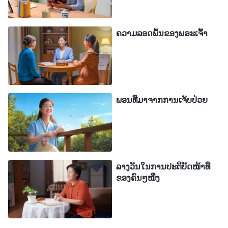
ສະໜັບສະໜູນຄອບຄົວຂອງຂ້ອຍ. ຂ້ອຍຮູ້ສຶກຂ້ອນຂ້າງຫົດ
ຫູໃຈຈົນຂ້ອຍບໍ່ສາມາດອຸທິດຕົວເຕັມເວລາ ໃຫ້ກັບໜ້າທີ່
ຄວາມລອດພົ້ນຂອງພຣະເຈົ້າ
ຂອງຂ້ອຍຄືກັບແມັດທິວໄດ້. ຂ້ອຍເຖິງກັບຄິດວ່າ: “ຂ້ອຍ
ອາດຈະເຊົາເປັນນັກເທດສະໜາ. ດ້ວຍວິທີນັ້ນ ຂ້ອຍຈຶ່ງຈະບໍ່
ຕ້ອງຮ່ວມງານກັບແມັດທິວ. ຂ້ອຍຈະບໍ່ໄດ້ຮັບອິດທິພົນຈາກ
ລາວ ຖ້າຂ້ອຍປ່ຽນໄປເຮັດໜ້າທີ່ອື່ນ ແລະ ຂ້ອຍຈະສາມາດ
ພອນທີ່ມາຈາກການເຈັບປ່ວຍ
ແຍກແຍະຕົວເອງໄດ້”. ແຕ່ເມື່ອຂ້ອຍພິຈາລະນາທີ່ຈະອອກ
ແທ້ໆ, ຂ້ອຍກໍຮູ້ສຶກຜິດໜ້ອຍໜຶ່ງ ແລະ ບໍ່ຮູ້ວ່າຈະເຮັດຫຍັງ.
ຂ້ອຍຈຶ່ງອະທິຖານຫາພຣະເຈົ້າ, ຂໍໃຫ້ພຣະອົຊ່ວຍຂ້ອຍໃຫ້
ເຂົ້າໃຈສະພາວະປັດຈຸບັນຂອງຂ້ອຍ.
ລາງວັນໃນການປະຕິບັດໜ້າທີ່
ຂອງຄົນໆໜຶ່ງ
ຂ້ອຍຄິດຫາຂໍ້ຄວາມຈາກພຣະທຳຂອງພຣະເຈົ້າທີ່ເວົ້າວ່າ:
“
ໜ້າທີ່ມາຈາກພຣະເຈົ້າ; ພວກມັນຄືຄວາມຮັບຜິດຊອບ ແລະ
ການຝາກຝັງທີ່ພຣະອົງຍື່ນໃຫ້ກັບມະນຸດ. ແລ້ວມະນຸດຄວນ