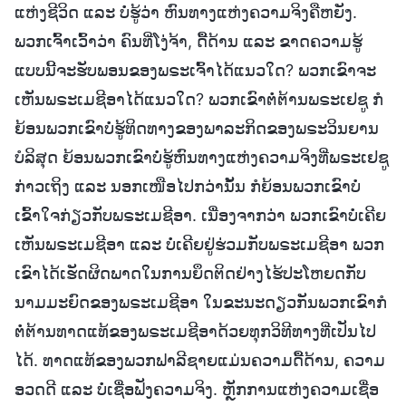
ແຫ່ງຊີວິດ ແລະ ບໍ່ຮູ້ວ່າ ຫົນທາງແຫ່ງຄວາມຈິງຄືຫຍັງ.
ພວກເຈົ້າເວົ້າວ່າ ຄົນທີ່ໂງ່ຈ້າ, ດື້ດ້ານ ແລະ ຂາດຄວາມຮູ້
ແບບນີ້ຈະຮັບພອນຂອງພຣະເຈົ້າໄດ້ແນວໃດ? ພວກເຂົາຈະ
ເຫັນພຣະເມຊີອາໄດ້ແນວໃດ? ພວກເຂົາຕໍ່ຕ້ານພຣະເຢຊູ ກໍ
ຍ້ອນພວກເຂົາບໍ່ຮູ້ທິດທາງຂອງພາລະກິດຂອງພຣະວິນຍານ
ບໍລິສຸດ ຍ້ອນພວກເຂົາບໍ່ຮູ້ຫົນທາງແຫ່ງຄວາມຈິງທີ່ພຣະເຢຊູ
ກ່າວເຖິງ ແລະ ນອກເໜືອໄປກວ່ານັ້ນ ກໍຍ້ອນພວກເຂົາບໍ່
ເຂົ້າໃຈກ່ຽວກັບພຣະເມຊີອາ. ເນື່ອງຈາກວ່າ ພວກເຂົາບໍ່ເຄີຍ
ເຫັນພຣະເມຊີອາ ແລະ ບໍ່ເຄີຍຢູ່ຮ່ວມກັບພຣະເມຊີອາ ພວກ
ເຂົາໄດ້ເຮັດຜິດພາດໃນການຍຶດຕິດຢ່າງໄຮ້ປະໂຫຍດກັບ
ນາມມະຍົດຂອງພຣະເມຊີອາ ໃນຂະນະດຽວກັນພວກເຂົາກໍ
ຕໍ່ຕ້ານທາດແທ້ຂອງພຣະເມຊີອາດ້ວຍທຸກວິທີທາງທີ່ເປັນໄປ
ໄດ້. ທາດແທ້ຂອງພວກຟາລີຊາຍແມ່ນຄວາມດື້ດ້ານ, ຄວາມ
ອວດດີ ແລະ ບໍ່ເຊື່ອຟັງຄວາມຈິງ. ຫຼັກການແຫ່ງຄວາມເຊື່ອ