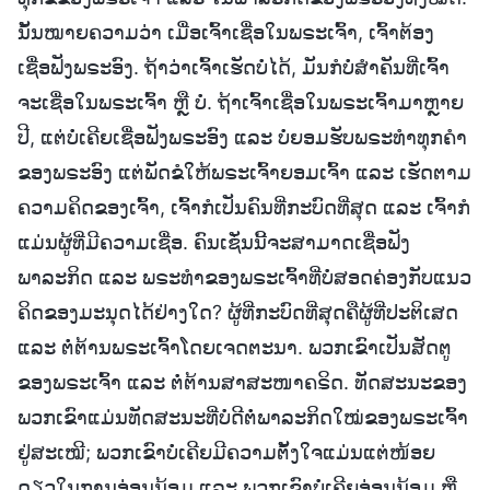
ນັ້ນໝາຍຄວາມວ່າ ເມື່ອເຈົ້າເຊື່ອໃນພຣະເຈົ້າ, ເຈົ້າຕ້ອງ
ເຊື່ອຟັງພຣະອົງ. ຖ້າວ່າເຈົ້າເຮັດບໍ່ໄດ້, ມັນກໍບໍ່ສຳຄັນທີ່ເຈົ້າ
ຈະເຊື່ອໃນພຣະເຈົ້າ ຫຼື ບໍ່. ຖ້າເຈົ້າເຊື່ອໃນພຣະເຈົ້າມາຫຼາຍ
ປີ, ແຕ່ບໍ່ເຄີຍເຊື່ອຟັງພຣະອົງ ແລະ ບໍ່ຍອມຮັບພຣະທໍາທຸກຄຳ
ຂອງພຣະອົງ ແຕ່ພັດຂໍໃຫ້ພຣະເຈົ້າຍອມເຈົ້າ ແລະ ເຮັດຕາມ
ຄວາມຄິດຂອງເຈົ້າ, ເຈົ້າກໍເປັນຄົນທີ່ກະບົດທີ່ສຸດ ແລະ ເຈົ້າກໍ
ແມ່ນຜູ້ທີ່ມີຄວາມເຊື່ອ. ຄົນເຊັ່ນນີ້ຈະສາມາດເຊື່ອຟັງ
ພາລະກິດ ແລະ ພຣະທໍາຂອງພຣະເຈົ້າທີ່ບໍ່ສອດຄ່ອງກັບແນວ
ຄິດຂອງມະນຸດໄດ້ຢ່າງໃດ? ຜູ້ທີ່ກະບົດທີ່ສຸດຄືຜູ້ທີ່ປະຕິເສດ
ແລະ ຕໍ່ຕ້ານພຣະເຈົ້າໂດຍເຈດຕະນາ. ພວກເຂົາເປັນສັດຕູ
ຂອງພຣະເຈົ້າ ແລະ ຕໍ່ຕ້ານສາສະໜາຄຣິດ. ທັດສະນະຂອງ
ພວກເຂົາແມ່ນທັດສະນະທີ່ບໍ່ດີຕໍ່ພາລະກິດໃໝ່ຂອງພຣະເຈົ້າ
ຢູ່ສະເໝີ; ພວກເຂົາບໍ່ເຄີຍມີຄວາມຕັ້ງໃຈແມ່ນແຕ່ໜ້ອຍ
ດຽວໃນການອ່ອນນ້ອມ ແລະ ພວກເຂົາບໍ່ເຄີຍອ່ອນນ້ອມ ຫຼື