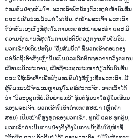
ຖ່ອມຕົນຢ່າງເຕັມໃຈ. ພວກເຂົາຍົກຍ້ອງຕົວເອງຕໍ່ໜ້າຄົນອື່ນ
ແລະ ບໍ່ເຄີຍອ່ອນນ້ອມຕໍ່ໃຜເລີຍ. ຕໍ່ໜ້າພຣະເຈົ້າ ພວກເຂົາ
ຖືວ່າຕົນເອງເກັ່ງທີ່ສຸດໃນການເທດສະໜາພຣະທໍາ ແລະ ມີ
ຄວາມຊຳນານທີ່ສຸດໃນການປະຕິບັດວຽກງານກັບຄົນອື່ນ.
ພວກເຂົາບໍ່ເຄີຍປະຖິ້ມ “ຊັບສົມບັດ” ທີ່ພວກເຂົາຄອບຄອງ
ແຕ່ພັດຖືເອົາສິ່ງເຫຼົ່ານັ້ນເປັນມໍລະດົກຕົກທອດຈາກວົງຕະກູນ
ເພື່ອນະມັດສະການ, ເພື່ອທີ່ຈະເທດສະໜາກ່ຽວກັບຄົນອື່ນ
ແລະ ໃຊ້ເຂົາເຈົ້າເພື່ອສັ່ງສອນຄົນໂງ່ທີ່ຫຼົງເຊື່ອພວກເຂົາ. ມີ
ຜູ້ຄົນແບບນີ້ຈຳນວນຫຼາຍຢູ່ໃນຄຣິສະຕະຈັກ. ອາດເວົ້າໄດ້
ວ່າ “ວິລະບູລຸດທີ່ບໍ່ເຄີຍພ່າຍແພ້” ຮຸ້ນຕໍ່ຮຸ້ນອາໃສຢູ່ໃນເຮືອນ
ຂອງພຣະເຈົ້າ. ພວກເຂົາຖືເອົາຄຳເທດສະໜາ (ຫຼັກຄຳ
ສອນ) ເປັນໜ້າທີ່ສູງສຸດຂອງພວກເຂົາ. ທຸກປີ ແລະ ທຸກລຸ້ນ,
ພວກເຂົາດຳເນີນການຢ່າງຈິງຈັງໃນການບັງຄັບໃຊ້ໜ້າທີ່
“ສັກສິດ ແລະ ຂັດຂືນບໍ່ໄດ້” ຂອງພວກເຂົາ. ບໍ່ມີໃຜກ້າແຕະ