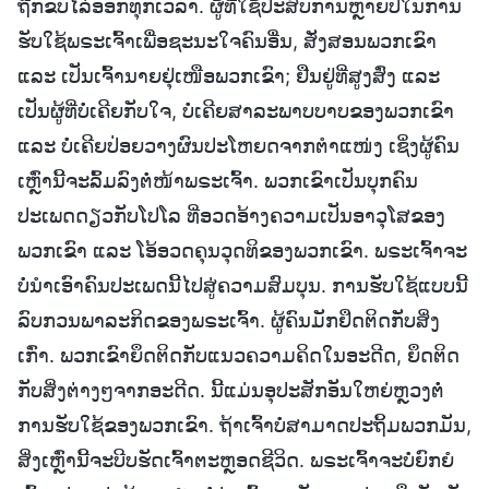
ຖືກຂັບໄລ່ອອກທຸກເວລາ. ຜູ້ທີ່ໃຊ້ປະສົບການຫຼາຍປີໃນການ
ຮັບໃຊ້ພຣະເຈົ້າເພື່ອຊະນະໃຈຄົນອື່ນ, ສັ່ງສອນພວກເຂົາ
ແລະ ເປັນເຈົ້ານາຍຢຸ່ເໜືອພວກເຂົາ; ຢືນຢູ່ທີ່ສູງສົ່ງ ແລະ
ເປັນຜູ້ທີ່ບໍ່ເຄີຍກັບໃຈ, ບໍ່ເຄີຍສາລະພາບບາບຂອງພວກເຂົາ
ແລະ ບໍ່ເຄີຍປ່ອຍວາງຜົນປະໂຫຍດຈາກຕຳແໜ່ງ ເຊິ່ງຜູ້ຄົນ
ເຫຼົ່ານີ້ຈະລົ້ມລົງຕໍ່ໜ້າພຣະເຈົ້າ. ພວກເຂົາເປັນບຸກຄົນ
ປະເພດດຽວກັບໂປໂລ ທີ່ອວດອ້າງຄວາມເປັນອາວຸໂສຂອງ
ພວກເຂົາ ແລະ ໂອ້ອວດຄຸນວຸດທິຂອງພວກເຂົາ. ພຣະເຈົ້າຈະ
ບໍ່ນໍາເອົາຄົນປະເພດນີ້ໄປສູ່ຄວາມສົມບຸນ. ການຮັບໃຊ້ແບບນີ້
ລົບກວນພາລະກິດຂອງພຣະເຈົ້າ. ຜູ້ຄົນມັກຢຶດຕິດກັບສິ່ງ
ເກົ່າ. ພວກເຂົາຍຶດຕິດກັບແນວຄວາມຄິດໃນອະດີດ, ຍຶດຕິດ
ກັບສິ່ງຕ່າງໆຈາກອະດີດ. ນີ້ແມ່ນອຸປະສັກອັນໃຫຍ່ຫຼວງຕໍ່
ການຮັບໃຊ້ຂອງພວກເຂົາ. ຖ້າເຈົ້າບໍ່ສາມາດປະຖິ້ມພວກມັນ,
ສິ່ງເຫຼົ່ານີ້ຈະບີບຮັດເຈົ້າຕະຫຼອດຊີວິດ. ພຣະເຈົ້າຈະບໍ່ຍົກຍໍ