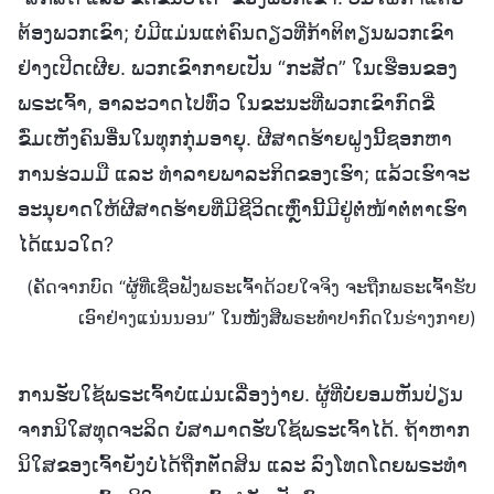
ຕ້ອງພວກເຂົາ; ບໍ່ມີແມ່ນແຕ່ຄົນດຽວທີ່ກ້າຕິຕຽນພວກເຂົາ
ຢ່າງເປີດເຜີຍ. ພວກເຂົາກາຍເປັນ “ກະສັດ” ໃນເຮືອນຂອງ
ພຣະເຈົ້າ, ອາລະວາດໄປທົ່ວ ໃນຂະນະທີ່ພວກເຂົາກົດຂີ່
ຂົ່ມເຫັງຄົນອື່ນໃນທຸກກຸ່ມອາຍຸ. ຜີສາດຮ້າຍຝູງນີ້ຊອກຫາ
ການຮ່ວມມື ແລະ ທຳລາຍພາລະກິດຂອງເຮົາ; ແລ້ວເຮົາຈະ
ອະນຸຍາດໃຫ້ຜີສາດຮ້າຍທີ່ມີຊີວິດເຫຼົ່ານີ້ມີຢູ່ຕໍ່ໜ້າຕໍ່ຕາເຮົາ
ໄດ້ແນວໃດ?
(ຄັດຈາກບົດ “ຜູ້ທີ່ເຊື່ອຟັງພຣະເຈົ້າດ້ວຍໃຈຈິງ ຈະຖືກພຣະເຈົ້າຮັບ
ເອົາຢ່າງແນ່ນນອນ” ໃນໜັງສືພຣະທໍາປາກົດໃນຮ່າງກາຍ)
ການຮັບໃຊ້ພຣະເຈົ້າບໍ່ແມ່ນເລື່ອງງ່າຍ. ຜູ້ທີ່ບໍ່ຍອມຫັນປ່ຽນ
ຈາກນິໃສທຸດຈະລິດ ບໍ່ສາມາດຮັບໃຊ້ພຣະເຈົ້າໄດ້. ຖ້າຫາກ
ນິໃສຂອງເຈົ້າຍັງບໍ່ໄດ້ຖືກຕັດສິນ ແລະ ລົງໂທດໂດຍພຣະທຳ