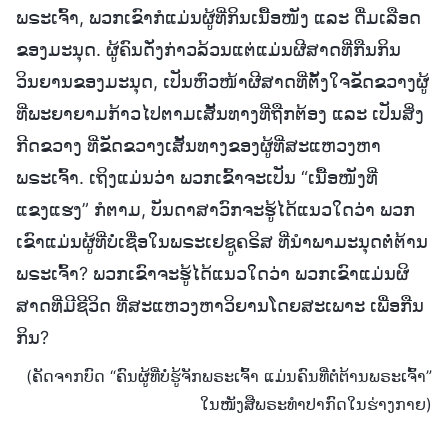
ພຣະເຈົ້າ, ພວກເຂົາກໍແມ່ນຜູ້ທີ່ກິນເນື້ອໜັງ ແລະ ດື່ມເລືອດ
ຂອງມະນຸດ. ຜູ້ຄົນດັ່ງກ່າວລ້ວນແຕ່ແມ່ນຜີສາດທີ່ກືນກິນ
ວິນຍານຂອງມະນຸດ, ເປັນຫົວໜ້າຜີສາດທີ່ຕັ້ງໃຈຂັດຂວາງຜູ້
ທີ່ພະຍາຍາມກ້າວໄປຕາມເສັ້ນທາງທີ່ຖືກຕ້ອງ ແລະ ເປັນສິ່ງ
ກີດຂວາງ ທີ່ຂັດຂວາງເສັ້ນທາງຂອງຜູ້ທີ່ສະແຫວງຫາ
ພຣະເຈົ້າ. ເຖິງແມ່ນວ່າ ພວກເຂົ້າຈະເປັນ “ເນື້ອໜັງທີ່
ແຂງແຮງ” ກໍຕາມ, ບັນດາສາວົກຈະຮູ້ໄດ້ແນວໃດວ່າ ພວກ
ເຂົາແມ່ນຜູ້ທີ່ບໍ່ເຊື່ອໃນພຣະເຢຊູຄຣິສ ທີ່ນຳພາມະນຸດຕໍ່ຕ້ານ
ພຣະເຈົ້າ? ພວກເຂົາຈະຮູ້ໄດ້ແນວໃດວ່າ ພວກເຂົາແມ່ນຜິ
ສາດທີ່ມີຊີວິດ ທີ່ສະແຫວງຫາວິຍານໂດຍສະເພາະ ເພື່ອກືນ
ກິນ?
(ຄັດຈາກບົດ “ຄົນຜູ້ທີ່ບໍ່ຮູ້ຈັກພຣະເຈົ້າ ແມ່ນຄົນທີ່ຕໍ່ຕ້ານພຣະເຈົ້າ”
ໃນໜັງສືພຣະທໍາປາກົດໃນຮ່າງກາຍ)