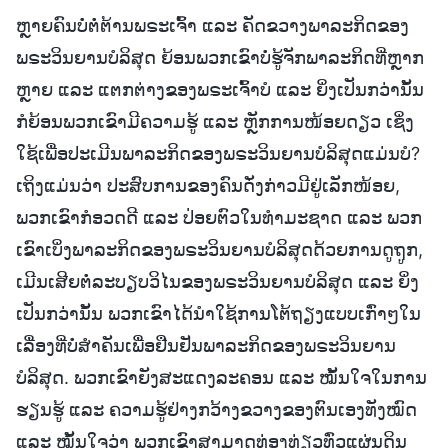
ຫຼາຍຄົນບໍ່ຕໍ່ຕ້ານພຣະເຈົ້າ ແລະ ຄັດຂວາງພາລະກິດຂອງ
ພຣະວິນຍານບໍລິສຸດ ຍ້ອນພວກເຂົາບໍ່ຮູ້ຈັກພາລະກິດທີ່ຫຼາກ
ຫຼາຍ ແລະ ແຕກຕ່າງຂອງພຣະເຈົ້າບໍ ແລະ ຍິ່ງເປັນກວ່ານັ້ນ
ກໍຍ້ອນພວກເຂົາມີຄວາມຮູ້ ແລະ ຫຼັກການໜ້ອຍດຽວ ເຊິ່ງ
ໃຊ້ເພື່ອປະເມີນພາລະກິດຂອງພຣະວິນຍານບໍລິສຸດແມ່ນບໍ?
ເຖິງແມ່ນວ່າ ປະສົບການຂອງຄົນດັ່ງກ່າວມີຢູ່ເລັກໜ້ອຍ,
ພວກເຂົາກໍອວດດີ ແລະ ປ່ອຍຕົວໃນທຳມະຊາດ ແລະ ພວກ
ເຂົາເບິ່ງພາລະກິດຂອງພຣະວິນຍານບໍລິສຸດດ້ວຍການດູຖູກ,
ເມີນເສີຍຕໍ່ລະບຽບວິໄນຂອງພຣະວິນຍານບໍລິສຸດ ແລະ ຍິ່ງ
ເປັນກວ່ານັ້ນ ພວກເຂົາໄດ້ນໍາໃຊ້ການໂຕ້ຖຽງແບບເກົ່າໆໃນ
ເລື່ອງທີ່ບໍ່ສຳຄັນເພື່ອຢືນຢັນພາລະກິດຂອງພຣະວິນຍານ
ບໍລິສຸດ. ພວກເຂົາຍັງສະແດງລະຄອນ ແລະ ໝັ້ນໃຈໃນການ
ຮຽນຮູ້ ແລະ ຄວາມຮູ້ຢ່າງກວ້າງຂວາງຂອງຕົນເອງທັງໝົດ
ແລະ ໝັ້ນໃຈວ່າ ພວກເຂົາສາມາດທ່ອງທ່ຽວທົ່ວແຜ່ນດິນ