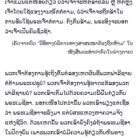
ເຈົ້າແມ່ນແຕ່ໜ້ອຍດຽວ ບໍ່ວ່າເຈົ້າຈະຫັກຂາແລ່ນ ຫຼື ຫັກຫຼັງ
ເຈົ້າໂດຍໃຊ້ແຮງງານໜັກກໍ່ຕາມ, ບໍ່ວ່າເຈົ້າຈະຖືກຂ້າໃນ
ການຮັບໃຊ້ພຣະເຈົ້າກໍຕາມ. ກົງກັນຂ້າມ, ພຣະອົງຈະບອກ
ວ່າເຈົ້າເປັນຄົນຊົ່ວຊ້າ.
(ຄັດຈາກບົດ “ວິທີທາງບໍລິການທາງສາສະໜາຕ້ອງຖືກຫ້າມ” ໃນ
ໜັງສືພຣະທໍາປາກົດໃນຮ່າງກາຍ)
ພວກເຈົ້າຕ້ອງການຮູ້ເຖິງຕົ້ນຕໍຂອງເຫດຜົນທີ່ພວກຟາລີຊາຍ
ຕໍ່ຕ້ານພຣະເຢຊູບໍ? ພວກເຈົ້າຕ້ອງການຮູ້ທາດແທ້ຂອງພວກ
ຟາລີຊາຍບໍ່? ພວກເຂົາເຕັມໄປດ້ວຍຄວາມເພີ້ຝັນກ່ຽວກັບ
ພຣະເມຊີອາ. ນອກເໜືອໄປກວ່ານັ້ນ ພວກເຂົາພຽງແຕ່ເຊື່ອ
ວ່າ ພຣະເມຊີອາຈະລົງມາ ແຕ່ບໍ່ສະແຫວງຫາຄວາມຈິງ
ແຫ່ງຊີວິດ. ດ້ວຍເຫດນັ້ນ ພວກເຂົາຍັງຄົງລໍຖ້າພຣະເມຊີອາ
ໃນປັດຈຸບັນ ເພາະພວກເຂົາບໍ່ມີຄວາມຮູ້ກ່ຽວກັບຫົນທາງ