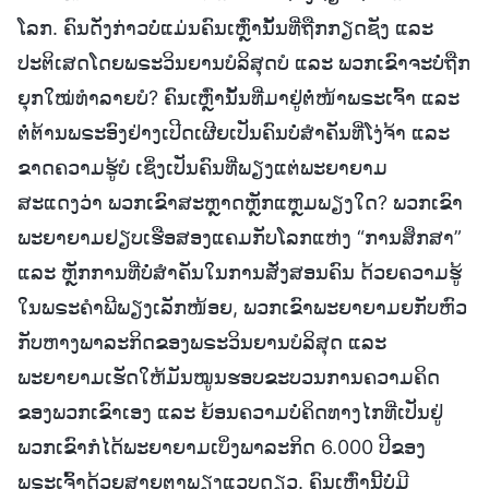
ໂລກ. ຄົນດັ່ງກ່າວບໍ່ແມ່ນຄົນເຫຼົ່ານັ້ນທີ່ຖືກກຽດຊັງ ແລະ
ປະຕິເສດໂດຍພຣະວິນຍານບໍລິສຸດບໍ ແລະ ພວກເຂົາຈະບໍ່ຖືກ
ຍຸກໃໝ່ທຳລາຍບໍ? ຄົນເຫຼົ່ານັ້ນທີ່ມາຢູ່ຕໍ່ໜ້າພຣະເຈົ້າ ແລະ
ຕໍ່ຕ້ານພຣະອົງຢ່າງເປີດເຜີຍເປັນຄົນບໍ່ສຳຄັນທີ່ໂງ່ຈ້າ ແລະ
ຂາດຄວາມຮູ້ບໍ ເຊິ່ງເປັນຄົນທີ່ພຽງແຕ່ພະຍາຍາມ
ສະແດງວ່າ ພວກເຂົາສະຫຼາດຫຼັກແຫຼມພຽງໃດ? ພວກເຂົາ
ພະຍາຍາມຢຽບເຮືອສອງແຄມກັບໂລກແຫ່ງ “ການສຶກສາ”
ແລະ ຫຼັກການທີ່ບໍ່ສຳຄັນໃນການສັ່ງສອນຄົນ ດ້ວຍຄວາມຮູ້
ໃນພຣະຄຳພີພຽງເລັກໜ້ອຍ, ພວກເຂົາພະຍາຍາມຍກັບຫົວ
ກັບຫາງພາລະກິດຂອງພຣະວິນຍານບໍລິສຸດ ແລະ
ພະຍາຍາມເຮັດໃຫ້ມັນໝູນຮອບຂະບວນການຄວາມຄິດ
ຂອງພວກເຂົາເອງ ແລະ ຍ້ອນຄວາມບໍ່ຄິດທາງໄກທີ່ເປັນຢູ່
ພວກເຂົາກໍໄດ້ພະຍາຍາມເບິ່ງພາລະກິດ 6.000 ປີຂອງ
ພຣະເຈົ້າດ້ວຍສາຍຕາພຽງແວບດຽວ. ຄົນເຫຼົ່ານີ້ບໍ່ມີ