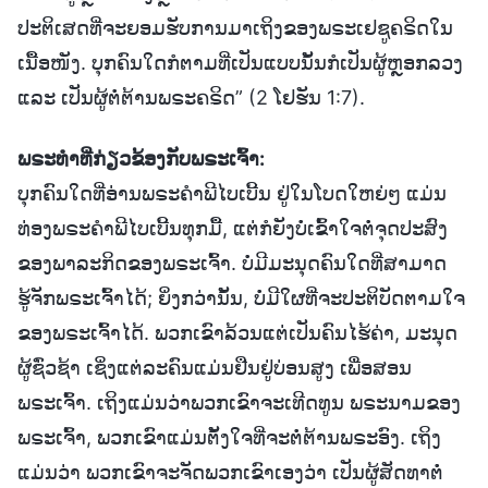
ປະຕິເສດທີ່ຈະຍອມຮັບການມາເຖິງຂອງພຣະເຢຊູຄຣິດໃນ
ເນື້ອໜັງ. ບຸກຄົນໃດກໍຕາມທີ່ເປັນແບບນັ້ນກໍເປັນຜູ້ຫຼອກລວງ
ແລະ ເປັນຜູ້ຕໍ່ຕ້ານພຣະຄຣິດ” (2 ໂຢຮັນ 1:7).
ພຣະທຳທີ່ກ່ຽວຂ້ອງກັບພຣະເຈົ້າ:
ບຸກຄົນໃດທີ່ອ່ານພຣະຄຳພີໄບເບີ້ນ ຢູ່ໃນໂບດໃຫຍ່ໆ ແມ່ນ
ທ່ອງພຣະຄຳພີໄບເບີ້ນທຸກມື້, ແຕ່ກໍຍັງບໍ່ເຂົ້າໃຈຕໍ່ຈຸດປະສົງ
ຂອງພາລະກິດຂອງພຣະເຈົ້າ. ບໍ່ມີມະນຸດຄົນໃດທີ່ສາມາດ
ຮູ້ຈັກພຣະເຈົ້າໄດ້; ຍິ່ງກວ່ານັ້ນ, ບໍ່ມີໃຜທີ່ຈະປະຕິບັດຕາມໃຈ
ຂອງພຣະເຈົ້າໄດ້. ພວກເຂົາລ້ວນແຕ່ເປັນຄົນໄຮ້ຄ່າ, ມະນຸດ
ຜູ້ຊົ່ວຊ້າ ເຊິ່ງແຕ່ລະຄົນແມ່ນຢືນຢູ່ບ່ອນສູງ ເພື່ອສອນ
ພຣະເຈົ້າ. ເຖິງແມ່ນວ່າພວກເຂົາຈະເທີດທູນ ພຣະນາມຂອງ
ພຣະເຈົ້າ, ພວກເຂົາແມ່ນຕັ້ງໃຈທີ່ຈະຕໍ່ຕ້ານພຣະອົງ. ເຖິງ
ແມ່ນວ່າ ພວກເຂົາຈະຈັດພວກເຂົາເອງວ່າ ເປັນຜູ້ສັດທາຕໍ່