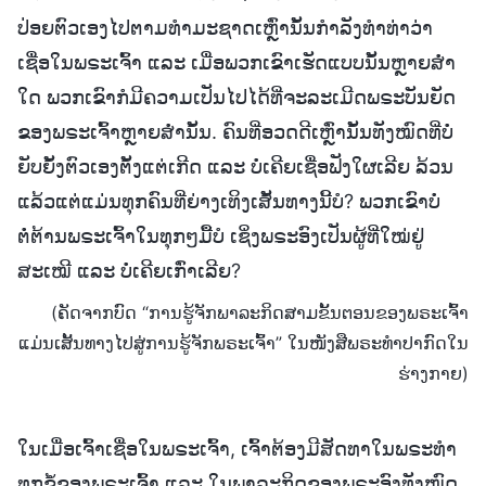
ປ່ອຍຕົວເອງໄປຕາມທຳມະຊາດເຫຼົ່ານັ້ນກຳລັງທຳທ່າວ່າ
ເຊື່ອໃນພຣະເຈົ້າ ແລະ ເມື່ອພວກເຂົາເຮັດແບບນັ້ນຫຼາຍສໍ່າ
ໃດ ພວກເຂົາກໍມີຄວາມເປັນໄປໄດ້ທີ່ຈະລະເມີດພຣະບັນຍັດ
ຂອງພຣະເຈົ້າຫຼາຍສໍ່ານັ້ນ. ຄົນທີ່ອວດດີເຫຼົ່ານັ້ນທັງໝົດທີ່ບໍ່
ຍັບຍັ້ງຕົວເອງຕັ້ງແຕ່ເກີດ ແລະ ບໍ່ເຄີຍເຊື່ອຟັງໃຜເລີຍ ລ້ວນ
ແລ້ວແຕ່ແມ່ນທຸກຄົນທີ່ຍ່າງເທິງເສັ້ນທາງນີ້ບໍ? ພວກເຂົາບໍ່
ຕໍ່ຕ້ານພຣະເຈົ້າໃນທຸກໆມື້ບໍ ເຊິ່ງພຣະອົງເປັນຜູ້ທີ່ໃໝ່ຢູ່
ສະເໝີ ແລະ ບໍ່ເຄີຍເກົ່າເລີຍ?
(ຄັດຈາກບົດ “ການຮູ້ຈັກພາລະກິດສາມຂັ້ນຕອນຂອງພຣະເຈົ້າ
ແມ່ນເສັ້ນທາງໄປສູ່ການຮູ້ຈັກພຣະເຈົ້າ” ໃນໜັງສືພຣະທໍາປາກົດໃນ
ຮ່າງກາຍ)
ໃນເມື່ອເຈົ້າເຊື່ອໃນພຣະເຈົ້າ, ເຈົ້າຕ້ອງມີສັດທາໃນພຣະທໍາ
ທຸກຂໍ້ຂອງພຣະເຈົ້າ ແລະ ໃນພາລະກິດຂອງພຣະອົງທັງໝົດ.