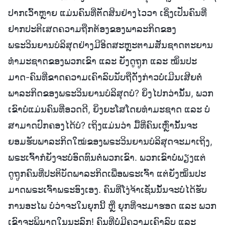
ປາກເວົ້າຫຼາຍ ແມ່ນຄົນທີ່ຕັດສິນຢ່າງໄວວາ ເຊິ່ງເປັນຄົນທີ່
ຢາກປະຕິເສດຄວາມຖືກຕ້ອງຂອງພາລະກິດຂອງ
ພຣະວິນຍານບໍລິສຸດຢ່າງມີອິດສະຫຼະຕາມສັນຊາດຕະຍານ
ທຳມະຊາດຂອງພວກເຂົາ ແລະ ຍັງດູຖູກ ແລະ ໝິ່ນປະ
ມາດ-ຄົນທີ່ຂາດຄວາມເຄົາລົບນັບຖືດັ່ງກ່າວບໍ່ເມີນເສີຍຕໍ່
ພາລະກິດຂອງພຣະວິນຍານບໍລິສຸດບໍ? ຍິ່ງໄປກວ່ານັ້ນ, ພວກ
ເຂົາບໍ່ແມ່ນຄົນທີ່ອວດດີ, ຍິ່ງຍະໂສໂດຍທຳມະຊາດ ແລະ ບໍ່
ສາມາດປົກຄອງໄດ້ບໍ? ເຖິງແມ່ນວ່າ ມື້ທີ່ຄົນເຫຼົ່ານັ້ນຈະ
ຍອມຮັບພາລະກິດໃໝ່ຂອງພຣະວິນຍານບໍລິສຸດຈະມາເຖິງ,
ພຣະເຈົ້າກໍຍັງຈະບໍ່ອົດທົນຕໍ່ພວກເຂົາ. ພວກເຂົາບໍ່ພຽງແຕ່
ດູຖູກຄົນທີ່ປະຕິບັດພາລະກິດເພື່ອພຣະເຈົ້າ ແຕ່ຍັງໝິ່ນປະ
ມາດພຣະເຈົ້າພຣະອົງເອງ. ຄົນທີ່ໂງ່ຈ້າເຊັ່ນນັ້ນຈະບໍ່ໄດ້ຮັບ
ການອະໄພ ບໍ່ວ່າຈະໃນຍຸກນີ້ ຫຼື ຍຸກທີ່ຈະມາຮອດ ແລະ ພວກ
ເຂົາຈະພິນາດໃນນະລົກ! ຄົນທີ່ບໍ່ມີຄວາມເຄົາລົບ ແລະ