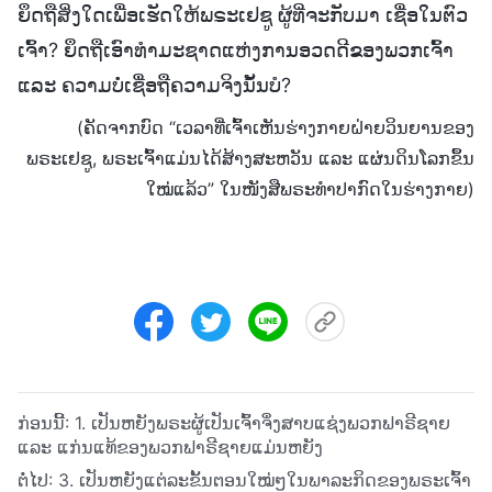
ຍຶດຖືສິ່ງໃດເພື່ອເຮັດໃຫ້ພຣະເຢຊູ ຜູ້ທີ່ຈະກັບມາ ເຊື່ອໃນຕົວ
ເຈົ້າ? ຍຶດຖືເອົາທຳມະຊາດແຫ່ງການອວດດີຂອງພວກເຈົ້າ
ແລະ ຄວາມບໍ່ເຊື່ອຖືຄວາມຈິງນັ້ນບໍ?
(ຄັດຈາກບົດ “ເວລາທີ່ເຈົ້າເຫັນຮ່າງກາຍຝ່າຍວິນຍານຂອງ
ພຣະເຢຊູ, ພຣະເຈົ້າແມ່ນໄດ້ສ້າງສະຫວັນ ແລະ ແຜ່ນດິນໂລກຂຶ້ນ
ໃໝ່ແລ້ວ” ໃນໜັງສືພຣະທໍາປາກົດໃນຮ່າງກາຍ)
ກ່ອນນີ້:
1. ເປັນຫຍັງພຣະຜູ້ເປັນເຈົ້າຈຶ່ງສາບແຊ່ງພວກຟາຣີຊາຍ
ແລະ ແກ່ນແທ້ຂອງພວກຟາຣີຊາຍແມ່ນຫຍັງ
ຕໍ່ໄປ:
3. ເປັນຫຍັງແຕ່ລະຂັ້ນຕອນໃໝ່ໆໃນພາລະກິດຂອງພຣະເຈົ້າ