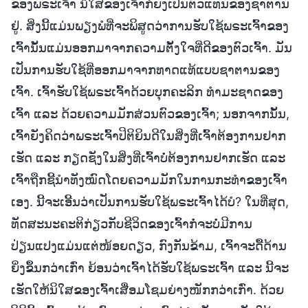
ຂອງພຣະເຈົ້າ ນິໃສຂອງເຈົ້າກໍຍັງເປັນຕົວແທນຂອງຊາຕານ
ຢູ່. ສິ່ງນີ້ແມ່ນພຽງພໍທີ່ຈະພິສູດວ່າການຮັບໃຊ້ພຣະເຈົ້າຂອງ
ເຈົ້ານັ້ນແມ່ນອອກມາຈາກຄວາມຕັ້ງໃຈທີ່ດີຂອງຕົວເຈົ້າ. ມັນ
ເປັນການຮັບໃຊ້ທີ່ອອກມາຈາກທາດແທ້ແບບຊາຕານຂອງ
ເຈົ້າ. ເຈົ້າຮັບໃຊ້ພຣະເຈົ້າດ້ວຍບຸກຄະລິກ ທຳມະຊາດຂອງ
ເຈົ້າ ແລະ ດ້ວຍຄວາມມັກສ່ວນຕົວຂອງເຈົ້າ; ນອກຈາກນັ້ນ,
ເຈົ້າຍັງຄິດວ່າພຣະເຈົ້າປິຕິຍິນດີໃນສິ່ງທີ່ເຈົ້າຕ້ອງການຢາກ
ເຮັດ ແລະ ກຽດຊັງໃນສິ່ງທີ່ເຈົ້າບໍ່ຕ້ອງການຢາກເຮັດ ແລະ
ເຈົ້າຖືກຊີ້ນຳທັງໝົດໂດຍຄວາມມັກໃນການກະທໍາຂອງເຈົ້າ
ເອງ. ນີ້ຈະເອີ້ນວ່າເປັນການຮັບໃຊ້ພຣະເຈົ້າໄດ້ບໍ? ໃນທີ່ສຸດ,
ທັດສະນະຄະຕິກ່ຽວກັບຊີວິດຂອງເຈົ້າກໍ່ຈະບໍ່ມີການ
ປ່ຽນແປງແມ່ນແຕ່ໜ້ອຍດຽວ, ກົງກັນຂ້າມ, ເຈົ້າຈະດື້ດ້ານ
ຍິ່ງຂຶ້ນກວ່າເກົ່າ ຍ້ອນວ່າເຈົ້າໄດ້ຮັບໃຊ້ພຣະເຈົ້າ ແລະ ນີ້ຈະ
ເຮັດໃຫ້ນິໃສຂອງເຈົ້າເສື່ອມໂຊມຍ່າງໜັກກວ່າເກົ່າ. ດ້ວຍ