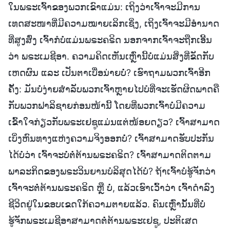
ໃນພຣະເຈົ້າຂອງພວກເຂົາແມ່ນ: ເຖິງວ່າເຈົ້າຈະມີການ
ເທດສະໜາທີ່ມີຄວາມໝາຍເລິກເຊິ່ງ, ເຖິງເຈົ້າຈະມີອຳນາດ
ທີ່ສູງສົ່ງ ເຈົ້າກໍບໍ່ແມ່ນພຣະຄຣິດ ນອກຈາກເຈົ້າຈະຖືກເອີ້ນ
ວ່າ ພຣະເມຊີອາ. ຄວາມຄິດເຫັນເຫຼົ່ານີ້ບໍ່ແມ່ນສິ່ງທີ່ຂັດກັບ
ເຫດຜົນ ແລະ ເປັນຕາເບື່ອນ່າຍບໍ່? ເຮົາຖາມພວກເຈົ້າອີກ
ຄັ້ງ: ມັນບໍ່ງ່າຍສຳລັບພວກເຈົ້າຫຼາຍໄປບໍທີ່ຈະເຮັດຜິດພາດຄື
ກັບພວກຟາລິຊາຍກ່ອນໜ້ານີ້ ໂດຍທີ່ພວກເຈົ້າບໍ່ມີຄວາມ
ເຂົ້າໃຈກ່ຽວກັບພຣະເຢຊູແມ່ນແຕ່ໜ້ອຍດຽວ? ເຈົ້າສາມາດ
ເບິ່ງຫົນທາງແຫ່ງຄວາມຈິງອອກບໍ່? ເຈົ້າສາມາດຮັບປະກັນ
ໄດ້ບໍ່ວ່າ ເຈົ້າຈະບໍ່ຕໍ່ຕ້ານພຣະຄຣິດ? ເຈົ້າສາມາດຕິດຕາມ
ພາລະກິດຂອງພຣະວິນຍານບໍລິສຸດໄດ້ບໍ່? ຖ້າເຈົ້າບໍ່ຮູ້ຈັກວ່າ
ເຈົ້າຈະຕໍ່ຕ້ານພຣະຄຣິດ ຫຼື ບໍ່, ແລ້ວເຮົາເວົ້າວ່າ ເຈົ້າດຳລົງ
ຊີວິດຢູ່ໃນຂອບເຂດໃກ້ຄວາມຕາຍແລ້ວ. ຄົນເຫຼົ່ານັ້ນທີ່ບໍ່
ຮູ້ຈັກພຣະເມຊີອາສາມາດຕໍ່ຕ້ານພຣະເຢຊູ, ປະຕິເສດ