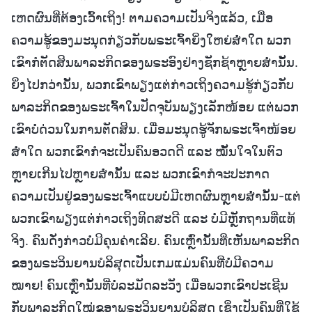
ເຫດຜົນທີ່ຕ້ອງເວົ້າເຖິງ! ຕາມຄວາມເປັນຈິງແລ້ວ, ເມື່ອ
ຄວາມຮູ້ຂອງມະນຸດກ່ຽວກັບພຣະເຈົ້າຍິ່ງໃຫຍ່ສໍ່າໃດ ພວກ
ເຂົາກໍຕັດສິນພາລະກິດຂອງພຣະອົງຢ່າງຊັກຊ້າຫຼາຍສໍ່ານັ້ນ.
ຍິ່ງໄປກວ່ານັ້ນ, ພວກເຂົາພຽງແຕ່ກ່າວເຖິງຄວາມຮູ້ກ່ຽວກັບ
ພາລະກິດຂອງພຣະເຈົ້າໃນປັດຈຸບັນພຽງເລັກໜ້ອຍ ແຕ່ພວກ
ເຂົາບໍ່ດ່ວນໃນການຕັດສິນ. ເມື່ອມະນຸດຮູ້ຈັກພຣະເຈົ້າໜ້ອຍ
ສໍ່າໃດ ພວກເຂົາກໍຈະເປັນຄົນອວດດີ ແລະ ໝັ້ນໃຈໃນຕົວ
ຫຼາຍເກີນໄປຫຼາຍສໍ່ານັ້ນ ແລະ ພວກເຂົາກໍຈະປະກາດ
ຄວາມເປັນຢູ່ຂອງພຣະເຈົ້າແບບບໍ່ມີເຫດຜົນຫຼາຍສໍ່ານັ້ນ-ແຕ່
ພວກເຂົາພຽງແຕ່ກ່າວເຖິງທິດສະດີ ແລະ ບໍ່ມີຫຼັກຖານທີ່ແທ້
ຈິງ. ຄົນດັ່ງກ່າວບໍ່ມີຄຸນຄ່າເລີຍ. ຄົນເຫຼົ່ານັ້ນທີ່ເຫັນພາລະກິດ
ຂອງພຣະວິນຍານບໍລິສຸດເປັນເກມແມ່ນຄົນທີ່ບໍ່ມີຄວາມ
ໝາຍ! ຄົນເຫຼົ່ານັ້ນທີ່ບໍ່ລະມັດລະວັງ ເມື່ອພວກເຂົາປະເຊີນ
ກັບພາລະກິດໃໝ່ຂອງພຣະວິນຍານບໍລິສຸດ ເຊິ່ງເປັນຄົນທີ່ໃຊ້