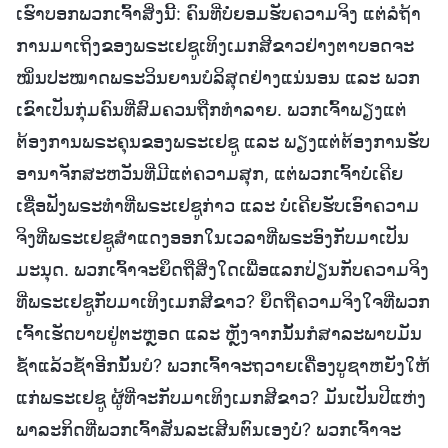
ເຮົາບອກພວກເຈົ້າສິ່ງນີ້: ຄົນທີ່ບໍ່ຍອມຮັບຄວາມຈິງ ແຕ່ລໍຖ້າ
ການມາເຖິງຂອງພຣະເຢຊູເທິງເມກສີຂາວຢ່າງຕາບອດຈະ
ໝິ່ນປະໝາດພຣະວິນຍານບໍລິສຸດຢ່າງແນ່ນອນ ແລະ ພວກ
ເຂົາເປັນກຸ່ມຄົນທີ່ສົມຄວນຖືກທຳລາຍ. ພວກເຈົ້າພຽງແຕ່
ຕ້ອງການພຣະຄຸນຂອງພຣະເຢຊູ ແລະ ພຽງແຕ່ຕ້ອງການຮັບ
ອານາຈັກສະຫວັນທີ່ມີແຕ່ຄວາມສຸກ, ແຕ່ພວກເຈົ້າບໍ່ເຄີຍ
ເຊື່ອຟັງພຣະທຳທີ່ພຣະເຢຊູກ່າວ ແລະ ບໍ່ເຄີຍຮັບເອົາຄວາມ
ຈິງທີ່ພຣະເຢຊູສຳແດງອອກໃນເວລາທີ່ພຣະອົງກັບມາເປັນ
ມະນຸດ. ພວກເຈົ້າຈະຍຶດຖືສິ່ງໃດເພື່ອແລກປ່ຽນກັບຄວາມຈິງ
ທີ່ພຣະເຢຊູກັບມາເທິງເມກສີຂາວ? ຍຶດຖືຄວາມຈິງໃຈທີ່ພວກ
ເຈົ້າເຮັດບາບຢູ່ຕະຫຼອດ ແລະ ຫຼັງຈາກນັ້ນກໍສາລະພາບມັນ
ຊໍ້າແລ້ວຊໍ້າອີກນັ້ນບໍ? ພວກເຈົ້າຈະຖວາຍເຄື່ອງບູຊາຫຍັງໃຫ້
ແກ່ພຣະເຢຊູ ຜູ້ທີ່ຈະກັບມາເທິງເມກສີຂາວ? ມັນເປັນປີແຫ່ງ
ພາລະກິດທີ່ພວກເຈົ້າສັນລະເສີນຕົນເອງບໍ່? ພວກເຈົ້າຈະ