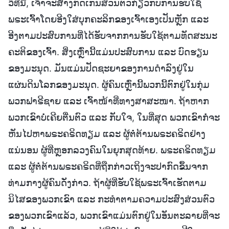
ວິທີນີ້, ເຈົ້າຈະສ້າງກົດເກນສ່ວນຕົວກ່ຽວກັບການຮັບໃຊ້
ພຣະເຈົ້າໂດຍອີງໃສ່ບຸກຄະລິກຂອງເຈົ້າເອງເປັນຫຼັກ ແລະ
ອີງຕາມປະສົບການທີ່ໄດ້ຮັບຈາກການຮັບໃຊ້ຕາມທັດສະນະ
ຄະຕິຂອງເຈົ້າ. ສິ່ງເຫຼົ່ານີ້ແມ່ນປະສົບການ ແລະ ບົດຮຽນ
ຂອງມະນຸດ. ມັນແມ່ນປັດຊະຍາຂອງການດໍາລົງຢູ່ໃນ
ແຜ່ນດິນໂລກຂອງມະນຸດ. ຜູ້ຄົນເຫຼົ່ານີ້ພວກນີ້ຕົກຢູ່ໃນກຸ່ມ
ພວກຟາຣີຊາຍ ແລະ ເຈົ້າໜ້າທີ່ທາງສາສະໜາ. ຖ້າຫາກ
ພວກເຂົາບໍ່ເຄີຍຕື່ນຕົວ ແລະ ກັບໃຈ, ໃນທີ່ສຸດ ພວກເຂົາກໍ່ຈະ
ຫັນໄປຫາພຣະຄຣິດທຽມ ແລະ ຜູ້ຕໍ່ຕ້ານພຣະຄຣິດຢ່າງ
ແນ່ນອນ ຜູ້ທີ່ຫຼອກລວງຄົນໃນຍຸກສຸດທ້າຍ. ພຣະຄຣິດທຽມ
ແລະ ຜູ້ຕໍ່ຕ້ານພຣະຄຣິດທີ່ຖືກກ່າວເຖິງຈະປາກົດຂຶ້ນຈາກ
ທ່າມກາງຜູ້ຄົນດັ່ງກ່າວ. ຖ້າຜູ້ທີ່ຮັບໃຊ້ພຣະເຈົ້າເຮັດຕາມ
ນິໄສຂອງພວກເຂົາ ແລະ ກະທໍາຕາມຄວາມປະສົງສ່ວນຕົວ
ຂອງພວກເຂົາແລ້ວ, ພວກເຂົາແມ່ນຕົກຢູ່ໃນອັນຕະລາຍທີ່ຈະ