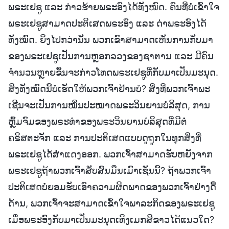
ພຣະເຢຊູ ແລະ ກ່າວຮ້າຍພຣະອົງໄດ້ທັງໝົດ. ຄົນທີ່ບໍ່ເຂົ້າໃຈ
ພຣະເຢຊູສາມາດປະຕິເສດພຣະອົງ ແລະ ດ່າພຣະອົງໄດ້
ທັງໝົດ. ຍິ່ງໄປກວ່ານັ້ນ ພວກເຂົາສາມາດເຫັນການກັບມາ
ຂອງພຣະເຢຊູເປັນການຫຼອກລວງຂອງຊາຕານ ແລະ ມີຄົນ
ຈຳນວນຫຼາຍຂຶ້ນຈະກ່າວໂທດພຣະເຢຊູທີ່ກັບມາເປັນມະນຸດ.
ສິ່ງທັງໝົດນີ້ບໍ່ເຮັດໃຫ້ພວກເຈົ້າຢ້ານບໍ? ສິ່ງທີ່ພວກເຈົ້າພະ
ເຊີນຈະເປັນການໝິ່ນປະໝາດພຣະວິນຍານບໍລິສຸດ, ການ
ຫຼົ້ມຈົມຂອງພຣະທຳຂອງພຣະວິນຍານບໍລິສຸດທີ່ມີຕໍ່
ຄຣິສຕະຈັກ ແລະ ການປະຕິເສດແບບດູຖູກໃນທຸກສິ່ງທີ່
ພຣະເຢຊູໄດ້ສຳແດງອອກ. ພວກເຈົ້າສາມາດຮັບຫຍັງຈາກ
ພຣະເຢຊູຖ້າພວກເຈົ້າສັບສົນມືນເມົາເຊັ່ນນີ້? ຖ້າພວກເຈົ້າ
ປະຕິເສດບໍ່ຍອມຮັບເອົາຄວາມຜິດພາດຂອງພວກເຈົ້າຢ່າງດື້
ດ້ານ, ພວກເຈົ້າຈະສາມາດເຂົ້າໃຈພາລະກິດຂອງພຣະເຢຊູ
ເມື່ອພຣະອົງກັບມາເປັນມະນຸດເທິງເມກສີຂາວໄດ້ແນວໃດ?