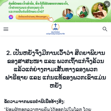
2. ເປັນຫຍັງຈຶ່ງມີການເວົ້າວ່າ ສິດຍາພິບານຂອງສາສະໜາ ແລະ ພວກເຖົ້າແກ່ຈຶ່ງລ້ວນແລ້ວແຕ່ຍ່າງຕາມເສັ້ນທາງຂອງພວກຟາຣີຊາຍ ແລະ ແກ່ນແທ້ຂອງພວກເຂົາແມ່ນຫຍັງ
2. ເປັນຫຍັງຈຶ່ງມີການເວົ້າວ່າ ສິດຍາພິບານ
ຂອງສາສະໜາ ແລະ ພວກເຖົ້າແກ່ຈຶ່ງລ້ວນ
ແລ້ວແຕ່ຍ່າງຕາມເສັ້ນທາງຂອງພວກ
ຟາຣີຊາຍ ແລະ ແກ່ນແທ້ຂອງພວກເຂົາແມ່ນ
ຫຍັງ
ຂໍ້ຄວາມຈາກພຣະຄໍາພີເພື່ອອ້າງອີງ:
“ຍ້ອນຜູ້ຫຼອກລວງຫຼາຍຄົນໄດ້ອອກໄປໃນໂລກ ໂດຍ