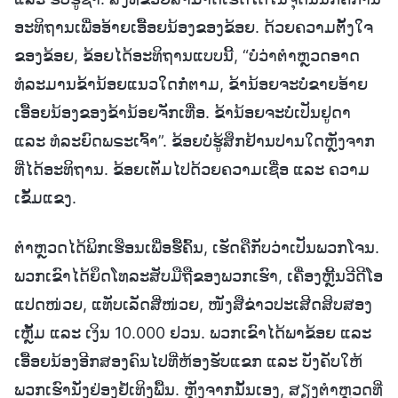
ອະທິຖານເພື່ອອ້າຍເອື້ອຍນ້ອງຂອງຂ້ອຍ. ດ້ວຍຄວາມຕັ້ງໃຈ
ຂອງຂ້ອຍ, ຂ້ອຍໄດ້ອະທິຖານແບບນີ້, “ບໍ່ວ່າຕຳຫຼວດອາດ
ທໍລະມານຂ້ານ້ອຍແນວໃດກໍ່ຕາມ, ຂ້ານ້ອຍຈະບໍ່ຂາຍອ້າຍ
ເອື້ອຍນ້ອງຂອງຂ້ານ້ອຍຈັກເທື່ອ. ຂ້ານ້ອຍຈະບໍ່ເປັນຢູດາ
ແລະ ທໍລະຍົດພຣະເຈົ້າ”. ຂ້ອຍບໍ່ຮູ້ສຶກຢ້ານປານໃດຫຼັງຈາກ
ທີ່ໄດ້ອະທິຖານ. ຂ້ອຍເຕັມໄປດ້ວຍຄວາມເຊື່ອ ແລະ ຄວາມ
ເຂັ້ມແຂງ.
ຕຳຫຼວດໄດ້ພິກເຮືອນເພື່ອຮື້ຄົ້ນ, ເຮັດຄືກັບວ່າເປັນພວກໂຈນ.
ພວກເຂົາໄດ້ຍຶດໂທລະສັບມືຖືຂອງພວກເຮົາ, ເຄື່ອງຫຼີ້ນວີດີໂອ
ແປດໜ່ວຍ, ແທັບເລັດສີ່ໜ່ວຍ, ໜັງສືຂ່າວປະເສີດສິບສອງ
ເຫຼັ້ມ ແລະ ເງິນ 10.000 ຢວນ. ພວກເຂົາໄດ້ພາຂ້ອຍ ແລະ
ເອື້ອຍນ້ອງອີກສອງຄົນໄປທີ່ຫ້ອງຮັບແຂກ ແລະ ບັງຄັບໃຫ້
ພວກເຮົານັ່ງຢ່ອງຢໍ້ເທິງພື້ນ. ຫຼັງຈາກນັ້ນເອງ, ສຽງຕຳຫຼວດທີ່