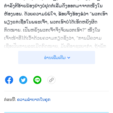
ກຳລັງຕີອ້າຍນ້ອງຢ່າງບໍ່ຢຸດກໍ່ເລີ່ມດັງອອກມາຈາກໜຶ່ງໃນ
ຫ້ອງນອນ. ດ້ວຍຄວາມບໍ່ພໍໃຈ, ຂ້ອຍຈຶ່ງຮ້ອງຂໍວ່າ “ພວກເຮົາ
ພຽງແຕ່ເຊື່ອໃນພຣະເຈົ້າ, ພວກເຮົາບໍ່ໄດ້ເຮັດຫຍັງຜິດ
ກົດໝາຍ. ເປັນຫຍັງພວກເຈົ້າຈຶ່ງຈັບພວກເຮົາ?” ໜຶ່ງໃນ
ເຈົ້າໜ້າທີ່ໄດ້ເວົ້າດ້ວຍຄວາມກຽດຊັງວ່າ, “ການມີຄວາມ
ເຊື່ອເປັນການລະເມີດກົດໝາຍ, ມັນຄືອາຊະຍາກຳ. ຖ້າພັກ
ກອມມູນິດເວົ້າວ່າພວກເຈົ້າກໍາລັງລະເມີດກົດໝາຍ, ສະນັ້ນ
ອ່ານເພີ່ມເຕີມ
ພວກເຈົ້າກໍ່ກໍາລັງລະເມີດກົດໝາຍ. ພັກບໍ່ອະນຸຍາດໃຫ້ມີ
ຄວາມເຊື່ອໃນພຣະເຈົ້າ ແຕ່ເຈົ້າຍັງກ້າເຮັດແນວນັ້ນຢູ່ໃນດິນ
ແດນຂອງພວກເຂົາ. ສິ່ງນີ້ຄືການທີ່ພວກເຈົ້າເຮັດໃຫ້ຕົນເອງ
ຕໍ່ສູ້ກັບພັກ. ເຈົ້າປາຖະໜາຢາກຕາຍ!” ຂ້ອຍເວົ້າວ່າ,
“ອິດສະຫຼະພາບທາງຄວາມເຊື່ອບໍ່ໄດ້ຖືກຮອງຮັບໂດຍ
ກ່ອນນີ້:
ຄວາມລຳບາກໃນຄຸກ
ກົດໝາຍບໍ?” ພວກເຂົາເວົ້າພ້ອມທັງຫົວຂວັນວ່າ, “ເຈົ້າບໍ່ຮູ້
ເລື່ອງຫ່າຫຍັງເລີຍ! ອິດສະຫຼະພາບທາງຄວາມເຊື່ອເປັນ