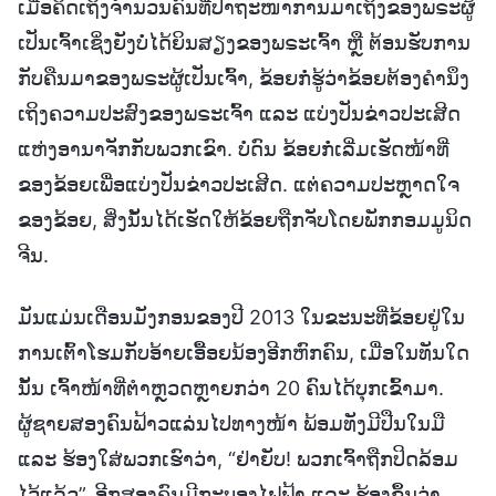
ເມື່ອຄິດເຖິງຈຳນວນຄົນທີ່ປາຖະໜາການມາເຖິງຂອງພຣະຜູ້
ເປັນເຈົ້າເຊິ່ງຍັງບໍ່ໄດ້ຍິນສຽງຂອງພຣະເຈົ້າ ຫຼື ຕ້ອນຮັບການ
ກັບຄືນມາຂອງພຣະຜູ້ເປັນເຈົ້າ, ຂ້ອຍກໍ່ຮູ້ວ່າຂ້ອຍຕ້ອງຄຳນຶງ
ເຖິງຄວາມປະສົງຂອງພຣະເຈົ້າ ແລະ ແບ່ງປັນຂ່າວປະເສີດ
ແຫ່ງອານາຈັກກັບພວກເຂົາ. ບໍ່ດົນ ຂ້ອຍກໍ່ເລີ່ມເຮັດໜ້າທີ່
ຂອງຂ້ອຍເພື່ອແບ່ງປັນຂ່າວປະເສີດ. ແຕ່ຄວາມປະຫຼາດໃຈ
ຂອງຂ້ອຍ, ສິ່ງນັ້ນໄດ້ເຮັດໃຫ້ຂ້ອຍຖືກຈັບໂດຍພັກກອມມູນິດ
ຈີນ.
ມັນແມ່ນເດືອນມັງກອນຂອງປີ 2013 ໃນຂະນະທີ່ຂ້ອຍຢູ່ໃນ
ການເຕົ້າໂຮມກັບອ້າຍເອື້ອຍນ້ອງອີກຫົກຄົນ, ເມື່ອໃນທັນໃດ
ນັ້ນ ເຈົ້າໜ້າທີ່ຕໍາຫຼວດຫຼາຍກວ່າ 20 ຄົນໄດ້ບຸກເຂົ້າມາ.
ຜູ້ຊາຍສອງຄົນຟ້າວແລ່ນໄປທາງໜ້າ ພ້ອມທັງມີປືນໃນມື
ແລະ ຮ້ອງໃສ່ພວກເຮົາວ່າ, “ຢ່າຍັບ! ພວກເຈົ້າຖືກປິດລ້ອມ
ໄວ້ແລ້ວ”. ອີກສອງຄົນມີກະບອງໄຟຟ້າ ແລະ ຮ້ອງຂຶ້ນວ່າ,