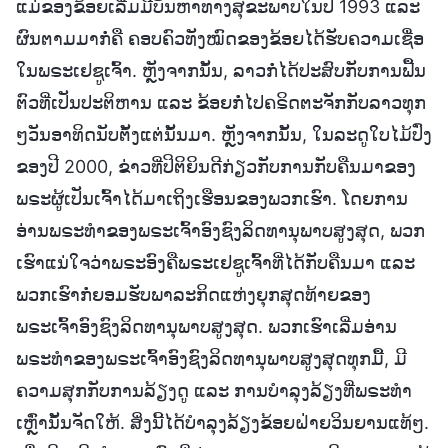
ແມ່ຂອງຂ້ອຍເລີ່ມມີບັນຫາທາງສຸຂະພາບໃນປີ 1993 ແລະ
ຜົນຕາມມາກໍ່ຄື ຄອບຄົວທັງໝົດຂອງຂ້ອຍໄດ້ຮັບຄວາມເຊື່ອ
ໃນພຣະເຢຊູເຈົ້າ. ຫຼັງຈາກນັ້ນ, ລາວກໍ່ໄດ້ປະສົບກັບການຟື້ນ
ຕົວທີ່ເປັນປະຕິຫານ ແລະ ຂ້ອຍກໍ່ໄປຄຣິດຕະຈັກກັບລາວທຸກ
ໆວັນອາທິດນັບຕັ້ງແຕ່ນັ້ນມາ. ຫຼັງຈາກນັ້ນ, ໃນລະດູໃບໄມ້ປົ່ງ
ຂອງປີ 2000, ຂ່າວທີ່ປິຕິຍິນດີກ່ຽວກັບການກັບຄືນມາຂອງ
ພຣະຜູ້ເປັນເຈົ້າໄດ້ມາເຖິງເຮືອນຂອງພວກເຮົາ. ໂດຍການ
ອ່ານພຣະທຳຂອງພຣະເຈົ້າອົງຊົງລິດທານຸພາບສູງສຸດ, ພວກ
ເຮົາແນ່ໃຈວ່າພຣະອົງຄືພຣະເຢຊູເຈົ້າທີ່ໄດ້ກັບຄືນມາ ແລະ
ພວກເຮົາກໍ່ຍອມຮັບພາລະກິດແຫ່ງຍຸກສຸດທ້າຍຂອງ
ພຣະເຈົ້າອົງຊົງລິດທານຸພາບສູງສຸດ. ພວກເຮົາເລີ່ມອ່ານ
ພຣະທຳຂອງພຣະເຈົ້າອົງຊົງລິດທານຸພາບສູງສຸດທຸກມື້, ມີ
ຄວາມສຸກກັບການລ້ຽງດູ ແລະ ການບຳລຸງລ້ຽງທີ່ພຣະທຳ
ເຫຼົ່ານັ້ນຈັດໃຫ້. ສິ່ງນີ້ໄດ້ບຳລຸງລ້ຽງຂ້ອຍຝ່າຍວິນຍານແທ້ໆ.