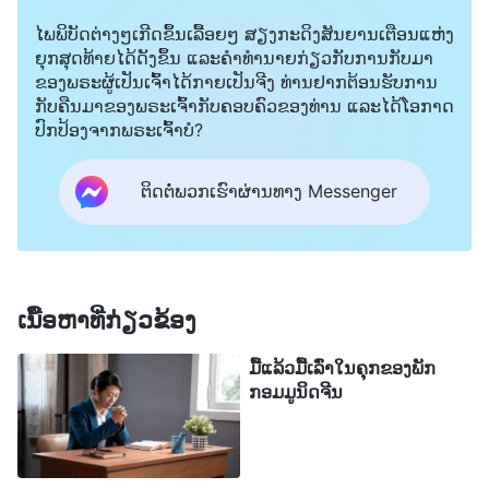
ພຽງການສະແດງ, ເພື່ອໃຫ້ຕ່າງຊາດໄດ້ເຫັນ, ແຕ່ນີ້ແມ່ນສິ່ງ
ໄພພິບັດຕ່າງໆເກີດຂຶ້ນເລື້ອຍໆ ສຽງກະດິງສັນຍານເຕືອນແຫ່ງ
ຍຸກສຸດທ້າຍໄດ້ດັງຂຶ້ນ ແລະຄໍາທໍານາຍກ່ຽວກັບການກັບມາ
ທີ່ເຈົ້າເຊິ່ງເປັນຜູ້ເຊື່ອຈະໄດ້ຮັບ!” ເມື່ອລາວເວົ້າແບບນີ້, ລາວ
ຂອງພຣະຜູ້ເປັນເຈົ້າໄດ້ກາຍເປັນຈີງ ທ່ານຢາກຕ້ອນຮັບການ
ໄດ້ຕົບຂ້ອຍທົ່ວໃບໜ້າ ແລະ ເຈົ້າໜ້າທີ່ຍິງຄົນໜຶ່ງໄດ້ມາ
ກັບຄືນມາຂອງພຣະເຈົ້າກັບຄອບຄົວຂອງທ່ານ ແລະໄດ້ໂອກາດ
ແລະ ເຕະແຂນຂອງຂ້ອຍ. ຂ້ອຍຄຽດແຄ້ນ ແລະ ພຣະທຳ
ປົກປ້ອງຈາກພຣະເຈົ້າບໍ?
ເຫຼົ່ານີ້ຂອງພຣະເຈົ້າໄດ້ປາກົດເຂົ້າມາໃນຄວາມຄິດ: “
ນີ້ແມ່ນ
ຕິດຕໍ່ພວກເຮົາຜ່ານທາງ Messenger
ອິດສະຫຼະທາງສາສະໜາບໍ? ນີ້ແມ່ນສິດທີ່ຖືກຕ້ອງຕາມ
ກົດໝາຍ ແລະ ສິດຜົນປະໂຫຍດຂອງປະຊາຊົນບໍ? ສິ່ງເຫຼົ່າ
ນີ້ແມ່ນກົນລວງເພື່ອປົກປິດບາບ!
”
(ພຣະທຳ, ເຫຼັ້ມທີ 1. ການ
ປາກົດຕົວ ແລະ ພາລະກິດຂອງພຣະເຈົ້າ. ພາລະກິດ ແລະ ທາງເຂົ້າ
ເນື້ອຫາທີ່ກ່ຽວຂ້ອງ
. ການມີພັກກອມມູນິດຄວບຄຸມຄືການໃຫ້ຊາຕານຄວບ
(8))
ມື້ແລ້ວມື້ເລົ່າໃນຄຸກຂອງພັກ
ຄຸມແທ້ໆ. ກົດໝາຍທັງໝົດຂອງພວກເຂົາມີຈຸດປະສົງເພື່ອ
ກອມມູນິດຈີນ
ຫຼອກລວງ. ພວກເຂົາບອກຄົນພາຍນອກວ່າມີອິດສະຫຼະພາບ
ທາງຄວາມເຊື່ອ, ແຕ່ຄວາມເປັນຈິງກໍ່ຄືພວກເຂົາບໍ່ອະນຸຍາດ
ໃຫ້ຜູ້ໃດເຊື່ອໃນພຣະເຈົ້າ ແລະ ຮັບເອົາເສັ້ນທາງທີ່ຖືກຕ້ອງ.