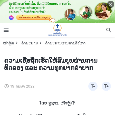
ໜ້າຫຼັກ
ຄຳພະຍານ
ຄໍາພະຍານຜ່ານການລົງໂທດ
ຄວາມເຊື່ອຖືກເຮັດໃຫ້ສົມບູນຜ່ານການ
ທົດລອງ ແລະ ຄວາມທຸກຍາກລຳບາກ
19 ກຸມພາ 2022
ໂດຍ ຊູຊາງ, ເກົາຫຼີໃຕ້