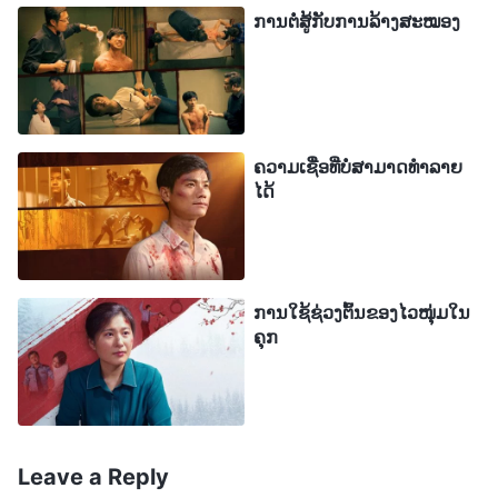
ການຕໍ່ສູ້ກັບການລ້າງສະໝອງ
ພວກເຂົາຈະບໍ່ຍອມໃຫ້ມີຫຍັງທີ່ດີ. ພວກເຂົາຈັບກຸມ ແລະ
ທຳຮ້າຍຄຣິດຕຽນໃນວົງກວ້າງ. ຕຳຫຼວດເຫຼົ່ານັ້ນເປັນພຽງ
ພວກໂຈນ ແລະ ອັນຕະພານໃນເຄື່ອງແບບ. ມັນເປັນເລື່ອງ
ຕະຫຼົກທີ່ຂ້ອຍພະຍາຍາມໃຊ້ເຫດຜົນກັບພວກເຂົາ! ເມື່ອ
ພວກເຂົາເອົາຂ້ອຍເຂົ້າໄປໃນລົດຕໍາຫຼວດ, ຂ້ອຍກໍ່ເຫັນວ່າມີ
ຄວາມເຊື່ອທີ່ບໍ່ສາມາດທຳລາຍ
ໄດ້
ລົດຕໍາຫຼວດຫຼາຍກວ່າສິບສອງຄັນທີ່ຢູ່ອ້ອມຂ້າງພວກເຮົາ.
ເມື່ອພວກເຮົາຖືກພາຕົວໄປທີ່ກອງບັນຊາການປ້ອງກັນຄວາມ
ໝັ້ນຄົງແຫ່ງຊາດປະຈຳເຂດປົກຄອງ, ເຈົ້າໜ້າທີ່ຄົນໜຶ່ງໄດ້
ການໃຊ້ຊ່ວງຕົ້ນຂອງໄວໜຸ່ມໃນ
ເວົ້າກັບຂ້ອຍວ່າ, “ພວກເຮົາໄດ້ຈັບປາໂຕໃຫຍ່ພ້ອມກັບເຈົ້າ.
ຄຸກ
ພວກເຮົາຮູ້ທຸກສິ່ງກ່ຽວກັບພວກເຈົ້າ. ພວກເຮົາຮູ້ຈັກທຸກ
ເມືອງ, ທຸກເຂດປົກຄອງທີ່ເຈົ້າເຄີຍໄປໃນສອງສາມອາທິດ
ຜ່ານມາ. ເຈົ້າຕ້ອງເປັນຜູ້ນໍາຂອງຄຣິດຕະຈັກ, ຖ້າບໍ່ດັ່ງນັ້ນ
Leave a Reply
ພວກເຮົາຈະບໍ່ລະດົມກອງກໍາລັງໃຫຍ່ຂະໜາດນີ້ເພື່ອມາຈັບ