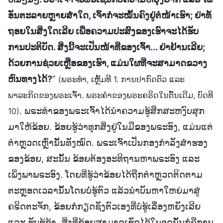
ອັນຕະລາຍຫຼາຍສໍ່າໃດ, ເຈົ້າກໍຈະໝັ້ນຄົງຢູ່ຕໍ່ໜ້າເຮົາ; ຢ່າທໍ້
ຖອຍໃນສິ່ງໃດເລີຍ ເພື່ອຄວາມປະສົງຂອງເຮົາຈະໄດ້ຮັບ
ການປະຕິບັດ. ສິ່ງນີ້ຈະເປັນໜ້າທີ່ຂອງເຈົ້າ... ຢ່າຢ້ານເລີຍ;
ດ້ວຍການຊ່ວຍເຫຼືອຂອງເຮົາ, ແມ່ນໃຜທີ່ຈະສາມາດຂວາງ
ຫົນທາງໄດ້?
”
(ພຣະທຳ, ເຫຼັ້ມທີ 1. ການປາກົດຕົວ ແລະ
ພາລະກິດຂອງພຣະເຈົ້າ. ພຣະຄຳຂອງພຣະຄຣິດໃນຕົ້ນເດີມ, ບົດທີ
. ພຣະທຳຂອງພຣະເຈົ້າໄດ້ນໍາຄວາມຮູ້ສຶກສະຫງົບສຸກ
10)
ມາໃຫ້ຂ້ອຍ. ຂ້ອຍຮູ້ວ່າທຸກສິ່ງຢູ່ໃນມືຂອງພຣະອົງ, ແມ່ນແຕ່
ຕຳຫຼວດເຫຼົ່ານັ້ນທັງໝົດ. ພຣະເຈົ້າເປັນກອງກໍາລັງສໍາຮອງ
ຂອງຂ້ອຍ, ສະນັ້ນ ຂ້ອຍຕ້ອງອະທິຖານຫາພຣະອົງ ແລະ
ເພິ່ງພາພຣະອົງ. ໂດຍທີ່ຮູ້ວ່າຂ້ອຍໄດ້ຖືກຕໍາຫຼວດຕິດຕາມ
ຕະຫຼອດເວລານັ້ນໂດຍບໍ່ຮູ້ຕົວ ແລ້ວນໍາບັນຫາໃຫຍ່ມາສູ່
ຄຣິດຕະຈັກ, ຂ້ອຍກໍ່ກຽດຊັງຕົວເອງທີ່ບໍ່ຮູ້ເລື່ອງຫຍັງເລີຍ
ແລະ ຮັບຮູ້ຊ້າ. ສິ່ງທີ່ຂ້ອຍສາມາດເຮັດໄດ້ໃນຈຸດນັ້ນກໍ່ຄືການ