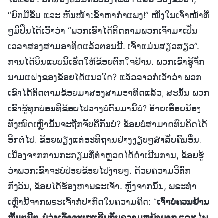
“ຍົກມືຂຶ້ນ ແລະ ຫັນໜ້າເຂົ້າຫາກຳແພງ!” ໜຶ່ງໃນເຈົ້າໜ້າທີ່
ໆມີປືນໄດ້ເວົ້າວ່າ “ພວກເຮົາໄດ້ຕິດຕາມພວກເຈົ້າມາເປັນ
ເວລາສອງສາມອາທິດແລ້ວຕອນນີ້. ເຈົ້າແມ່ນສຽວສຽວ”.
ການໄດ້ຍິນແບບນີ້ເຮັດໃຫ້ຂ້ອຍຕົກໃຈຢ້ານ. ພວກເຂົາຮູ້ຈັກ
ນາມແຝງຂອງຂ້ອຍໄດ້ແນວໃດ? ແລ້ວລາວກໍ່ເວົ້າວ່າ ພວກ
ເຂົາໄດ້ຕິດຕາມຂ້ອຍມາສອງສາມອາທິດແລ້ວ, ສະນັ້ນ ພວກ
ເຂົາຮູ້ທຸກບ່ອນທີ່ຂ້ອຍໄປວ່າງບໍ່ດົນມານີ້ບໍ? ອ້າຍເອື້ອຍນ້ອງ
ທັງໝົດເຫຼົ່ານັ້ນຈະຖືກຈັບຄືກັນບໍ? ຂ້ອຍບໍ່ສາມາດທົນຄິດໄດ້
ອີກຕໍ່ໄປ. ຂ້ອຍພຽງແຕ່ອະທິຖານຢ່າງງຽບໆສໍາລັບຄົນອື່ນ.
ເນື່ອງຈາກການກະກຽມທີ່ຕໍາຫຼວດໄດ້ດຳເນີນການ, ຂ້ອຍຮູ້
ວ່າພວກເຂົາຈະບໍ່ປ່ອຍຂ້ອຍໄປງ່າຍໆ. ດ້ວຍຄວາມວິຕົກ
ກັງວົນ, ຂ້ອຍໄດ້ຮ້ອງຫາພຣະເຈົ້າ. ຫຼັງຈາກນັ້ນ, ພຣະທຳ
ເຫຼົ່ານີ້ຈາກພຣະເຈົ້າກໍ່ປາກົດໃນຄວາມຄິດ: “
ເຈົ້າບໍ່ຄວນຢ້ານ
ຫັ້ນໆນີ້ໆ. ບໍ່ວ່າເຈົ້າຈະຜະເຊີນກັບຄວາມຫຍຸ້ງຍາກ ແລະ ໄພ