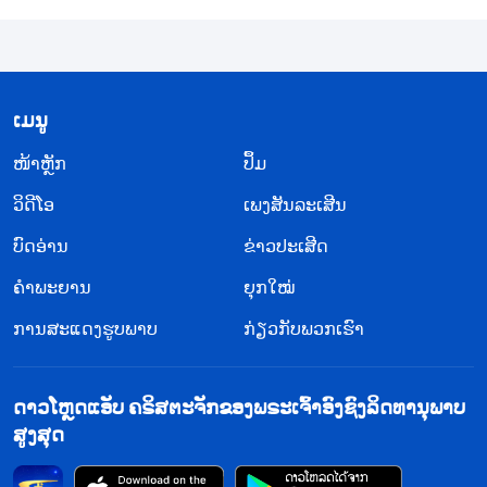
ຕ້ອງໃຊ້ມືໜັກໆແທ້ໆເພື່ອເອົາຂໍ້ມູນໃດໜຶ່ງຈາກພວກເຂົາ.
ພວກເຮົາຕ້ອງເຮັດແມ່ນຫຍັງກໍ່ຕາມທີ່ຈະເກີດຜົນ, ຖ້າບໍ່
ດັ່ງນັ້ນ ພວກເຂົາອາດຈະບໍ່ສາລະພາບ”. ເຈົ້າໜ້າທີ່ຄົນອື່ນ
​ເມ​ນູ
ເວົ້າວ່າ, “ໂອ ແມ່ນແລ້ວ, ແນ່ນອນ. ມີຂ່າວລືວ່າເຈົ້າຕ້ອງໃຊ້
ກົນອຸບາຍສູງສຸດກັບຜູ້ເຊື່ອເຫຼົ່ານັ້ນ. ນັ້ນຄືເຫດຜົນທີ່ພວກ
​ໜ້າຫຼັກ
ປຶ້ມ
ເຮົາໃຫ້ເຈົ້າຈັດການເລື່ອງນີ້”. ການໄດ້ຍິນແບບນີ້ເຮັດໃຫ້
ວິ​ດີ​ໂອ
ເພງສັນລະເສີນ
ຂ້ອຍສົງໄສວ່າພວກເຂົາຈັດຕຽມການທໍລະມານປະເພດໃດ
ບົດອ່ານ
ຂ່າວປະເສີດ
ໃຫ້ກັບຂ້ອຍ. ຂ້ອຍໄດ້ອະທິຖານຫາພຣະເຈົ້າຢ່າງງຽບໆ
ຄຳພະຍານ
ຍຸກໃໝ່
ແລະ ພຣະທຳເຫຼົ່ານີ້ຈາກພຣະເຢຊູເຈົ້າໄດ້ປາກົດໃນຄວາມ
ການສະແດງຮູບພາບ
ຄິດ: “
ແລ້ວຢ່າຢ້ານພວກເຂົາທີ່ຂ້າໄດ້ແຕ່ຮ່າງກາຍ, ແຕ່ບໍ່
ກ່ຽວກັບພວກເຮົາ
ສາມາດຂ້າຈິດວິນຍານໄດ້: ແຕ່ກົງກັນຂ້າມ ໃຫ້ຢຳເກງ
ພຣະອົງຜູ້ທີ່ສາມາດທໍາລາຍທັງຈິດວິນຍານ ແລະ ຮ່າງກາຍ
ດາວໂຫຼດແອັບ ຄຣິສຕະຈັກຂອງພຣະເຈົ້າອົງຊົງລິດທານຸພາບ
ໃນນະຮົກ
”
. “
ຍ້ອນວ່າຜູ້ໃດກໍ່ຕາມທີ່ຢາກ
ສູງສຸດ
(ມັດທາຍ 10:28)
ຮັກສາຊີວິດຂອງເຂົາໄວ້ ກໍ່ຈະສູນເສຍຊີວິດນັ້ນ ແລະ ຜູ້ໃດກໍ່