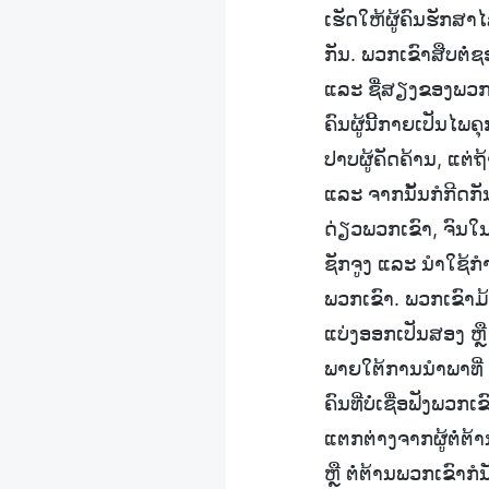
ເຮັດໃຫ້ຜູ້ຄົນຮັກສ
ກັນ. ພວກເຂົາສືບຕໍ່
ແລະ ຊື່ສຽງຂອງພວກເຂົ
ຄົນຜູ້ນີ້ກາຍເປັນໄພຄ
ປາບຜູ້ຄັດຄ້ານ, ແຕ່
ແລະ ຈາກນັ້ນກໍກີດກັ
ດ່ຽວພວກເຂົາ, ຈົນໃ
ຊັກຈູງ ແລະ ນຳໃຊ້ກຳລ
ພວກເຂົາ. ພວກເຂົາມ
ແບ່ງອອກເປັນສອງ ຫຼື ສ
ພາຍໃຕ້ການນຳພາທີ່ “
ຄົນທີ່ບໍ່ເຊື່ອຟັງພວກ
ແຕກຕ່າງຈາກຜູ້ຕໍ່ຕ
ຫຼື ຕໍ່ຕ້ານພວກເຂົາກໍ