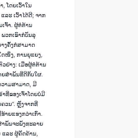
າ, ໂດຍເວົ້າໃນ
ງ ແລະ ເວົ້າໄດ້ດີ; ຈາກ
ົ້າ. ຜູ້ຕໍ່ຕ້ານ
, ພວກເຂົາກໍບັນລຸ
ບາງຄັ້ງກໍສາມາດ
ໃດໜຶ່ງ, ການຍຸແຍງ,
່າງ: ເມື່ອຜູ້ຕໍ່ຕ້ານ
ຍສຳພັນທີ່ດີກັບໃຜ.
ຂີດຄວາມສາມາດ, ມີ
ທີ່ຂອງເຈົ້າໂດຍບໍ່ມີ
ມຄວນ”. ຫຼັງຈາກທີ່
້າຍແຮງກວ່າເກົ່າ.
າມສຳພັນຈະພັງທະລາຍ
ນ ແລະ ຜູ້ຄັດຄ້ານ,