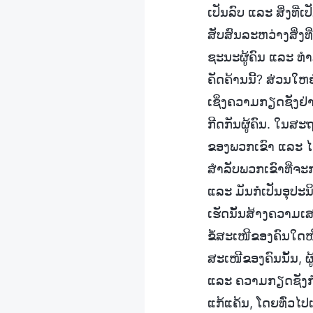
ເປັນລົບ ແລະ ສິ່ງທີ່
ສັບສົນລະຫວ່າງສິ່ງທີ
ຊະນະຜູ້ຄົນ ແລະ ທຳ
ຄັດຄ້ານນີ້? ສ່ວນໃ
ເຊິ່ງຄວາມກຽດຊັງຢ່
ກີດກັນຜູ້ຄົນ. ໃນສ
ຂອງພວກເຂົາ ແລະ ໄດ້
ສຳລັບພວກເຂົາທີ່ຈະ
ແລະ ມັນກໍເປັນອຸປະນິ
ເຮັດນັ້ນສ້າງຄວາມເ
ຂໍ້ສະເໜີຂອງຄົນໃດໜຶ
ສະເໜີຂອງຄົນນັ້ນ, 
ແລະ ຄວາມກຽດຊັງກໍຈ
ແກ້ແຄ້ນ, ໂດຍທົ່ວໄ