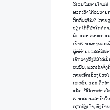
ລິເລີ່ມໃນການໂຈມຕີ 
ພວກເຂົາໄດ້ລະບາຍຄ
ກີດກັນຜູ້ຄົນ? (ການດ
ວຽກໄດ້ດີສໍ່າໃດກໍຕາມ,
ລົບ ແລະ ອ່ອນແອ ແລ
ເປົ້າໝາຍຂອງພວກເຂົ
ຜູ້ຕໍ່ຕ້ານພຣະຄຣິສກ່
ເຮັດບາງສິ່ງທີ່ບໍ່ໄດ
ສະນັ້ນ, ພວກເຂົາຈຶ່ງຄ
ການເຮັດເລື່ອງນ້ອຍໃຫ້ເ
ເຫດຜົນ ແລະ ຄິດວ່າເຈ
ແລ້ວ. ນີ້ຄືການກ່າ
ໝາຍຄວາມວ່າໃນໃຈຂອງພ
ກຽດຊັງເຈົ້າ, ຕັ້ງໃຈພ