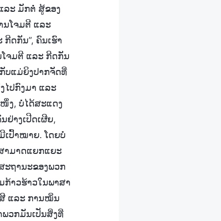
ະ ມັກຕໍ່ ສູ້ຂອງ
 ການໂຈມຕີ ແລະ
ີດກັນ”, ຄົນເຮົາ
ນໂຈມຕີ ແລະ ກີດກັນ
ກັບແມ່ຍິງປາກຈັດທີ່
ກົງໄປກົງມາ ແລະ
ໜຶ່ງ, ບໍ່ໄດ້ສະແດງ
ຄົນຢ່າງເປີດເຜີຍ,
ີເປົ້າໝາຍ. ໂດຍບໍ່
 ແລະ ສາມາດແຍກແຍະ
ສ້າງສະຖານະຂອງພວກ
ວາມກ້າວຮ້າວໃນພາສາ
ຍສີ ແລະ ການໝິ່ນ
າພວກມັນເປັນສິ່ງທີ່