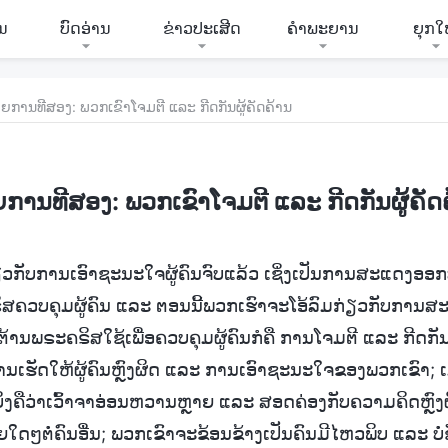
ີນ
ບົດອ່ານ
ຂ່າວປະເສີດ
ຄຳພະຍານ
ຍຸກໃ
ຍການທີສອງ: ພວກເຂົາໂຈມຕີ ແລະ ກີດກັນຜູ້ຄັດຄ້ານ
ການທີສອງ: ພວກເຂົາໂຈມຕີ ແລະ ກີດກັນຜູ້ຄັດ
່ຽວກັບການເອົາຊະນະໃຈຜູ້ຄົນຈົບແລ້ວ ເຊິ່ງເປັນການສະແດງອ
ພຣະຄຣິສຄວບຄຸມຜູ້ຄົນ ແລະ ຕອນນີ້ພວກເຮົາຈະໂອ້ລົມກ່ຽວກັບກ
ຕໍ່ຕ້ານພຣະຄຣິສໃຊ້ເພື່ອຄວບຄຸມຜູ້ຄົນກໍຄື ການໂຈມຕີ ແລະ ກີດກັນຜ
ານເຮັດໃຫ້ຜູ້ຄົນຫຼົງຜິດ ແລະ ການເອົາຊະນະໃຈຂອງພວກເຂົາ; ເ
ເບິ່ງຄືວ່າເວົ້າຈາອ່ອນຫວານຫຼາຍ ແລະ ສອດຄ່ອງກັບຄວາມຄິດຫຼ
າຍໃດໆຕໍ່ຄົນອື່ນ; ພວກເຂົາຈະຂ້ອນຂ້າງເປັນຄົນມີໄຫວພິບ ແລະ ບໍ່ຊັ