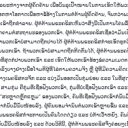
າໄລຍະຫ່າງຈາກຜູ້ຄັດຄ້ານ ເພື່ອບັນລຸເປົ້າໝາຍໃນການເຮັດໃຫ
ຊອກຫາໂອກາດເພື່ອຫາຂໍ້ອ້າງໃນການຕໍ່ຕ້ານຜູ້ຄັດຄ້ານ, ຈົນກວ່າ
າຖືກທຳລາຍ. ຜູ້ຕໍ່ຕ້ານພຣະຄຣິສເຫັນວ່າສິ່ງນີ້ເປັນການໂຄ່ນລົ້ມຄູ
ຸກຄາມຕໍ່ສະຖານະຂອງພວກເຂົາ. ຜູ້ຕໍ່ຕ້ານພຣະຄຣິສເຊື່ອວ່າມັນເປ
ຖ້າພວກເຂົາບໍ່ສາມາດຖືກປາບໄດ້ ຜູ້ຕໍ່ຕ້ານພຣະຄຣິສກໍຈະເຮັດທຸກ
ນພວກເຂົາ. ຖ້າພວກເຂົາບໍ່ສາມາດຖືກກີດກັນໄດ້, ຜູ້ຕໍ່ຕ້ານພຣະຄ
ນທີ່ສຸດກໍປາບພວກເຂົາ ແລະ ເຮັດໃຫ້ພວກເຂົາຮ້ອງຂໍຄວາມເມດຕາ.
ັງບາງຢ່າງເພື່ອໂຈມຕີຜູ້ທີ່ໄລ່ຕາມຄວາມຈິງ ຫຼື ຜູ້ທີ່ມີຄວາມຄິດ
້າງເພຄຣິສຕະຈັກ ແລະ ແບ່ງມັນອອກເປັນກຸ່ມຍ່ອຍ ແລະ ໃນທີ່ສຸ
າມກຸ່ມ ຄືກຸ່ມທີ່ເຊື່ອຟັງພວກເຂົາ, ກຸ່ມທີ່ບໍ່ເຊື່ອຟັງພວກເຂົາ ແລະ 
ສະຫຼາດຫຼັກແຫຼມ” ຂອງພວກເຂົາ, ຄົນທີ່ເຊື່ອຟັງພວກເຂົາກໍນັບມື
ເຂົາກໍນັບມື້ນັບໜ້ອຍລົງ. ຜູ້ຄົນຍອມຈຳນົນຕໍ່ພວກເຂົາຫຼາຍຂຶ້ນ ແລະ
້ານພຣະຄຣິສກໍຈະກາຍເປັນຄົນໂດດດ່ຽວ ແລະ ບໍ່ກ້າເວົ້າຫຍັງ. 
ນັບມື້ນັບໜ້ອຍລົງ ແລະ ດ້ວຍວິທີນີ້, ຜູ້ຕໍ່ຕ້ານພຣະຄຣິສຈຶ່ງຄ່ອຍໆ