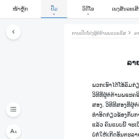
​ໜ້າຫຼັກ
ປຶ້ມ
ວິ​ດີ​ໂອ
ເພງສັນລະເສ
ການເປີດໂປງຜູ້ຕໍ່ຕ້ານພຣະຄຣິສ
ລາ
ລາຍ
ພວກເຮົາໄດ້ໂອ້ລົມກ
ວິທີທີ່ຜູ້ຕໍ່ຕ້ານ
ສອງ. ວິທີທີສອງທີ່ຜູ້
ທຳອິດກ່ຽວຂ້ອງກັບກ
ແລ້ວ ຄົນແບບນີ້ ຈະ
ບໍ່ກໍ່ໃຫ້ເກີດອັນຕະລ