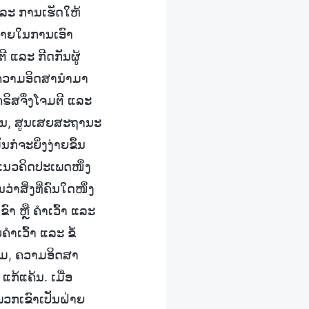
 ແລະ ການເຮັດໃຫ້
້າໝາຍໃນການເອົາ
 ແລະ ກີດກັນຜູ້
, ຄວາມອິດສານຳມາ
ຣິສຈຶ່ງໂຈມຕີ ແລະ
ຍງານ, ສູນເສຍສະຖານະ
ໍຈະຍິ່ງງ່າຍຂຶ້ນ
ນແນວຄິດປະເພດໜຶ່ງ
ວ່າສິ່ງທີ່ຄົນໃດໜຶ່ງ
າ ຫຼື ຄຳເວົ້າ ແລະ
ຳເວົ້າ ແລະ ຂໍ້
ຄາມ, ຄວາມອິດສາ
້ແຄ້ນ. ເມື່ອ
ພວກເຂົາເປັນຝ່າຍ