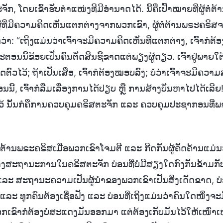
, ໂດຍເຂົ້າຮັບຕຳແໜ່ງທີມີອຳນາດໄດ້. ນີ້ຄືເປົ້າໝາຍທີ່ຜູ້ຕໍ່ຕ
ບຜູ້ທີ່ມີຄວາມຄິດເຫັນແຕກຕ່າງຈາກພວກເຂົາ, ຜູ້ຕໍ່ຕ້ານພຣະຄຣ
ດວ່າ: “ເຖິງແມ່ນວ່າເຈົ້າຈະມີຄວາມຄິດເຫັນທີ່ແຕກຕ່າງ, ເຈົ້າກໍຕ້
ນນີ້ຂ້ອຍເປັນຄົນຕັດສິນຊີ້ຂາດແຕ່ພຽງຜູ້ດຽວ. ເຈົ້າຢູ່ພາຍໃຕ້ຂ
ຂົດຕົວໄວ້; ຖ້າເປັນເສືອ, ເຈົ້າກໍຕ້ອງໝອບລົງ; ບໍ່ວ່າເຈົ້າຈະມີ
ອນນີ້, ເຈົ້າກໍລືມເລື່ອງການໄດ້ປຽບ ຫຼື ການສ້າງບັນຫາໄປໄດ້ເລີຍ!” ນ
ໄວ້ ນັ້ນກໍຄືການຄວບຄຸມຄຣິສຕະຈັກ ແລະ ຄວບຄຸມປະຊາກອນທີ່ພຣະ
ຕໍ່ຕ້ານພຣະຄຣິສເມື່ອພວກເຂົາໂຈມຕີ ແລະ ກີດກັນຜູ້ຄັດຄ້ານແມ່
ງສະຖານະການໃນຄຣິສຕະຈັກ ບ່ອນທີ່ບໍ່ມີສຽງໃດກົງກັນຂ້າມກ
 ແລະ ສະຖານະຄວາມເປັນຜູ້ນຳຂອງພວກເຂົາເປັນສິ່ງເດັດຂາດ, ບ່
 ແລະ ທຸກຄົນຕ້ອງເຊື່ອຟັງ ແລະ ບ່ອນທີ່ເຖິງແມ່ນວ່າຄົນໃດໜຶ່ງຈະ
ເຂົາກໍຕ້ອງບໍ່ສະແດງມັນອອກມາ ແຕ່ຕ້ອງເກັບມັນໄວ້ໃຫ້ເໜົ່າ