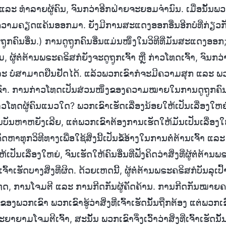
ແລະ ທຳລາຍຜູ້ຄົນ, ຈົນກວ່າອີກຝ່າຍຈະຍອມຈຳນົນ. ເມື່ອນັ້ນພວກເ
ວາມຄຽດແຄ້ນອອກມາ. ຍັງມີການສະແດງອອກອື່ນອີກບໍທີ່ກ່ຽວ
ູຖູກຄົນອື່ນ.) ການດູຖູກຄົນອື່ນແມ່ນໜຶ່ງໃນວິທີທີ່ມັນສະແດງອອກ; ບ
 ຜູ້ຕໍ່ຕ້ານພຣະຄຣິສກໍຍັງຈະດູຖູກເຈົ້າ ຫຼື ກ່າວໂທດເຈົ້າ, ຈົນກວ່
ະ ບໍ່ສາມາດຢືນຢັດໄດ້. ແລ້ວພວກເຂົາກໍຈະມີຄວາມສຸກ ແລະ ພວ
າ. ການກ່າວໂທດເປັນສ່ວນໜຶ່ງຂອງຄວາມໝາຍໃນການດູຖູກຄົນອື
າວໂທດຜູ້ຄົນແນວໃດ? ພວກເຂົາເຮັດເລື່ອງນ້ອຍໃຫ້ເປັນເລື່ອງໃຫຍ່. 
້ເປັນບັນຫາຫຍັງເລີຍ, ແຕ່ພວກເຂົາຕ້ອງການເຮັດໃຫ້ມັນເປັນເລື່ອງໃຫ
ິດຫາທຸກວິທີທາງເພື່ອໃຊ້ສິ່ງນີ້ເປັນຂໍ້ອ້າງໃນການຕໍ່ຕ້ານເຈົ້າ ແ
ປັນເລື່ອງໃຫຍ່, ຈົນເຮັດໃຫ້ຄົນອື່ນທີ່ຟັງຄິດວ່າສິ່ງທີ່ຜູ້ຕໍ່ຕ້ານພ
ົ້າເຮັດບາງສິ່ງທີ່ຜິດ. ດ້ວຍເຫດນີ້, ຜູ້ຕໍ່ຕ້ານພຣະຄຣິສກໍບັນລ
ວໂທດ, ການໂຈມຕີ ແລະ ການກີດກັນຜູ້ຄັດຄ້ານ. ການກີດກັນໝາ
ວກເຂົາ ພວກເຂົາຮູ້ວ່າສິ່ງທີ່ເຈົ້າເຮັດນັ້ນຖືກຕ້ອງ ແຕ່ພວກ
ະຍາຍາມໂຈມຕີເຈົ້າ, ສະນັ້ນ ພວກເຂົາຈຶ່ງເວົ້າວ່າສິ່ງທີ່ເຈົ້າເຮັດນ