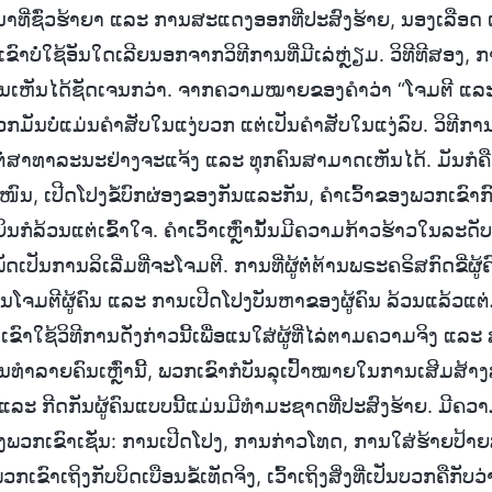
ີ່ຊົ່ວຮ້າຍາ ແລະ ການສະແດງອອກທີ່ປະສົງຮ້າຍ, ນອງເລືອດ ແລ
ົາບໍ່ໃຊ້ອັນໃດເລີຍນອກຈາກວິທີການທີ່ມີເລ່ຫຼ່ຽມ. ວິທີທີສອງ,
ແມ່ນເຫັນໄດ້ຊັດເຈນກວ່າ. ຈາກຄວາມໝາຍຂອງຄຳວ່າ “ໂຈມຕີ ແລະ ກ
ມັນບໍ່ແມ່ນຄຳສັບໃນແງ່ບວກ ແຕ່ເປັນຄຳສັບໃນແງ່ລົບ. ວິທີກາ
ຜີຍຕໍ່ສາທາລະນະຢ່າງຈະແຈ້ງ ແລະ ທຸກຄົນສາມາດເຫັນໄດ້. ມັນກໍຄື
ໜົນ, ເປີດໂປງຂໍ້ບົກຜ່ອງຂອງກັນແລະກັນ, ຄຳເວົ້າຂອງພວກເຂົາ
້ຍິນກໍລ້ວນແຕ່ເຂົ້າໃຈ. ຄຳເວົ້າເຫຼົ່ານັ້ນມີຄວາມກ້າວຮ້າວໃນລະດັບ
ັດເປັນການລິເລີ່ມທີ່ຈະໂຈມຕີ. ການທີ່ຜູ້ຕໍ່ຕ້ານພຣະຄຣິສກົດຂີ່ຜູ້
ານໂຈມຕີຜູ້ຄົນ ແລະ ການເປີດໂປງບັນຫາຂອງຜູ້ຄົນ ລ້ວນແລ້ວແຕ່ມ
ເຂົາໃຊ້ວິທີການດັ່ງກ່າວນີ້ເພື່ອແນໃສ່ຜູ້ທີ່ໄລ່ຕາມຄວາມຈິງ
ນທຳລາຍຄົນເຫຼົ່ານີ້, ພວກເຂົາກໍບັນລຸເປົ້າໝາຍໃນການເສີມ
 ແລະ ກີດກັນຜູ້ຄົນແບບນີ້ແມ່ນມີທຳມະຊາດທີ່ປະສົງຮ້າຍ. ມີຄ
ອງພວກເຂົາເຊັ່ນ: ການເປີດໂປງ, ການກ່າວໂທດ, ການໃສ່ຮ້າຍປ້າ
ກເຂົາເຖິງກັບບິດເບືອນຂໍ້ເທັດຈິງ, ເວົ້າເຖິງສິ່ງທີ່ເປັນບວກຄືກັບວ່