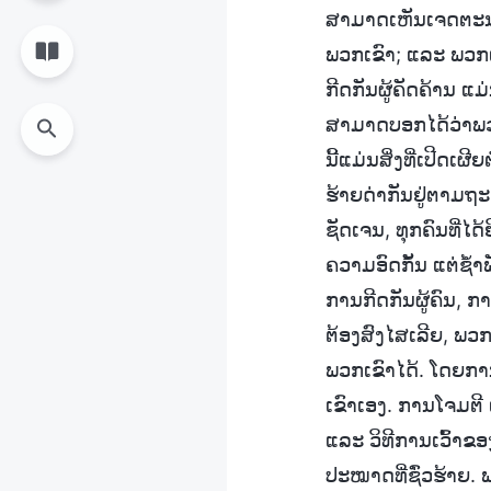
ສາມາດເຫັນເຈດຕະນາທ
ພວກເຂົາ; ແລະ ພວກເຂ
ກີດກັນຜູ້ຄັດຄ້ານ 
ສາມາດບອກໄດ້ວ່າພວກ
ນີ້ແມ່ນສິ່ງທີ່ເປີດເ
ຮ້າຍດ່າກັນຢູ່ຕາມຖະ
ຊັດເຈນ, ທຸກຄົນທີ່ໄດ
ຄວາມອົດກັ້ນ ແຕ່ຊໍ້າພ
ການກີດກັນຜູ້ຄົນ, ກ
ຕ້ອງສົງໄສເລີຍ, ພວກ
ພວກເຂົາໄດ້. ໂດຍກາ
ເຂົາເອງ. ການໂຈມຕີ
ແລະ ວິທີການເວົ້າຂ
ປະໝາດທີ່ຊົ່ວຮ້າຍ. ພວ