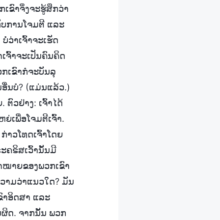
ຂົາຈຶ່ງຈະຮູ້ສຶກວ່າ
ກັບການໂຈມຕີ ແລະ
ໍ່ວ່າເຈົ້າຈະເຮັດ
າເຈົ້າຈະເປັນຄົນຄິດ
ກເຂົາກໍຈະບັນລຸ
່ນບໍ? (ແມ່ນແລ້ວ.)
ຕົວຢ່າງ: ເຈົ້າໄດ້
ຍ່ເພື່ອໂຈມຕີເຈົ້າ.
ລະ ກ່າວໂທດເຈົ້າໂດຍ
ຣະຄຣິສເວົ້ານັ້ນມີ
ຸເປົ້າໝາຍຂອງພວກເຂົາ
ຍຄວາມວ່າແນວໃດ? ມັນ
ເຂົາອິດສາ ແລະ
ັ້ນຜິດ. ຈາກນັ້ນ ພວກ