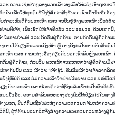
ແລະ ຄວາມເຊື່ອຜິດໆຂອງພວກເຂົາເອງເພື່ອໂຕ້ແຍ້ງເອົາຊະນະເຈົ້
ດໃຈ ເພື່ອໃຫ້ທຸກຄົນທີ່ຟັງຮູ້ສຶກວ່າສິ່ງທີ່ພວກເຂົາເວົ້ານັ້ນຖືກຕ້ອ
ນັ້ນກໍຈະເຫັນດີກັບພວກເຂົາ ແລະ ຈະຢືນຢູ່ຂ້າງພວກເຂົາເພື່ອຕໍ່ຕ້ານເຈ
່ອໂຈມຕີເຈົ້າ, ເພື່ອເຮັດໃຫ້ເຈົ້າຄິດລົບ ແລະ ອ່ອນແອ. ດ້ວຍເຫດນີ້
າໃນການໂຈມຕີ ແລະ ກີດກັນຜູ້ຄັດຄ້ານ. ການກີດກັນຜູ້ຄັດຄ້ານ
ງການໂຕ້ຖຽງກັນແບບເຊິ່ງໜ້າ ຫຼື ບາງຄັ້ງກໍເປັນການຕັດສິນຄົນ
ເຂົາ ແລະ ການແຕ່ງເລື່ອງກ່ຽວກັບພວກເຂົາລັບຫຼັງພວກເຂົາ. ຕົວຢ
ັນຜູ້ຄັດຄ້ານ, ກ່ອນອື່ນ ພວກເຂົາຈະຊອກຫາວ່າຜູ້ຄັດຄ້ານມີສາ
ຫາຄົນນັ້ນ ແລະ ເວົ້າວ່າ: “ເຈົ້າຮູ້ບໍ, ຄົນນັ້ນເວົ້າວ່າເຈົ້າຂາດ
ູ້ທີ່ບໍ່ດີ ແລະ ບໍ່ມີຄວາມເຂົ້າໃຈຝ່າຍວິນຍານ ແລະ ປະຕິບັດໜ້າ
ຖຽງກັບພວກເຂົາ ເພາະຂ້ອຍຄິດວ່າທີ່ຈິງແລ້ວເຈົ້າກໍເປັນຄົນດີພໍສົ
ນີ້ແລ້ວ, ຄວາມສຳພັນລະຫວ່າງສອງຄົນນີ້ກໍປ່ຽນໄປໃນທາງທີ່ຮ
ຢູ່ຂ້າງນອກ, ສືບຕໍ່ຕື່ມເຊື້ອໄຟແຫ່ງຄວາມແຕກແຍກ ຈົນກວ່າຄວ
ວຍວິທີນີ້, ຜູ້ຕໍ່ຕ້ານພຣະຄຣິສຈຶ່ງສ້າງຄວາມແຕກແຍກລະຫວ່າງຜູ້ຄົ