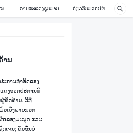
ໝ່
ການສະແດງຮູບພາບ
ກ່ຽວກັບພວກເຮົາ
ຄ້ານ
ອກປະການທຳອິດຂອງ
ານສະແດງອອກປະການທີ
ູ້ຄັດຄ້ານ. ວິທີ
ມື່ອເບິ່ງພາຍນອກ
ົງຜິດຂອງມະນຸດ ແລະ
ດເຈນ; ຄົນອື່ນບໍ່