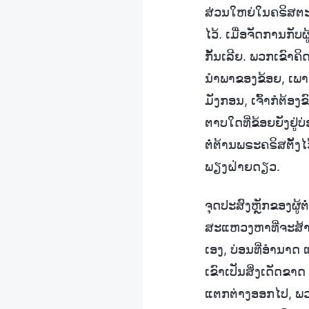
ສ່ວນໃຫຍ່ໃນຄຣິສຕະຈັກ
ໄວ້. ເມື່ອຈັດການກັ
ກັ້ນເລີຍ. ພວກເຂົາຄິ
ນຳພາຂອງຂ້ອຍ, ເພາະຕອ
ມັງກອນ, ເຈົ້າກໍຕ້ອງ
ຕາບໃດທີ່ຂ້ອຍຍັງຢູ່ບ່
ຕໍ່ຕ້ານພຣະຄຣິສຕັ້ງ
ພຽງຝ່າຍດຽວ.
ຈຸດປະສົງຫຼັກຂອງຜູ້
ສະແຫວງຫາທີ່ຈະສ້າ
ເອງ, ບ່ອນທີ່ອຳນາດ
ເຂົາເປັນສິ່ງເດັດຂາດ
ແຕກຕ່າງອອກໄປ, ພວກ