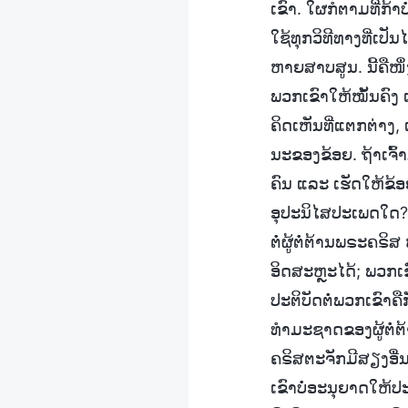
ເຂົາ. ໃຜກໍຕາມທີ່ກ້
ໃຊ້ທຸກວິທີທາງທີ່ເປັ
ຫາຍສາບສູນ. ນີ້ຄືໜຶ
ພວກເຂົາໃຫ້ໝັ້ນຄົງ 
ຄິດເຫັນທີ່ແຕກຕ່າງ
ນະຂອງຂ້ອຍ. ຖ້າເຈົ້າມ
ຄົນ ແລະ ເຮັດໃຫ້ຂ້ອຍ
ອຸປະນິໄສປະເພດໃດ? ຜູ
ຕໍ່ຜູ້ຕໍ່ຕ້ານພຣະຄຣິ
ອິດສະຫຼະໄດ້; ພວກເຂົ
ປະຕິບັດຕໍ່ພວກເຂົາ
ທຳມະຊາດຂອງຜູ້ຕໍ່ຕ້
ຄຣິສຕະຈັກມີສຽງອື່
ເຂົາບໍ່ອະນຸຍາດໃຫ້ປ