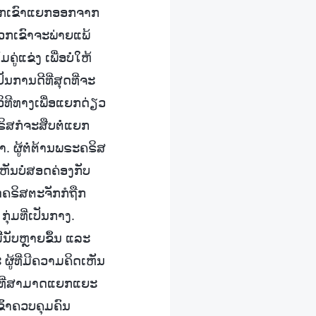
້ພວກເຂົາແຍກອອກຈາກ
ພວກເຂົາຈະພ່າຍແພ້
່ແຂ່ງ ເພື່ອບໍ່ໃຫ້
ັນການດີທີ່ສຸດທີ່ຈະ
ວິທີທາງເພື່ອແຍກດ່ຽວ
ຣິສກໍຈະສືບຕໍ່ແຍກ
 ຜູ້ຕໍ່ຕ້ານພຣະຄຣິສ
ເຫັນບໍ່ສອດຄ່ອງກັບ
ດຄຣິສຕະຈັກກໍຖືກ
ກຸ່ມທີ່ເປັນກາງ.
້ນັບຫຼາຍຂຶ້ນ ແລະ
 ຜູ້ທີ່ມີຄວາມຄິດເຫັນ
ຄົນທີ່ສາມາດແຍກແຍະ
ເຂົ້າຄວບຄຸມຄົນ