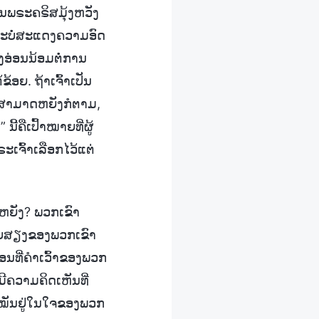
້ານພຣະຄຣິສມຸ້ງຫວັງ
ິສຈະບໍ່ສະແດງຄວາມອົດ
ອງອ່ອນນ້ອມຕໍ່ການ
້ອຍ. ຖ້າເຈົ້າເປັນ
ຄວາມສາມາດຫຍັງກໍຕາມ,
ີ້ຄືເປົ້າໝາຍທີ່ຜູ້
ເຈົ້າເລືອກໄວ້ແຕ່
ນຫຍັງ? ພວກເຂົາ
ັບສຽງຂອງພວກເຂົາ
ອນທີ່ຄຳເວົ້າຂອງພວກ
ມີຄວາມຄິດເຫັນທີ່
ເໝັນຢູ່ໃນໃຈຂອງພວກ