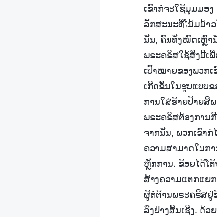
ເຂົາກໍຈະໃຊ້ມຸມມອງ 
ລັກສະນະທີ່ໂນ້ມນ້າວຈິ
ນັ້ນ, ຄົນທັງໝົດເຫຼົ່າ
ພຣະຄຣິສໃຊ້ສິ່ງນີ້ເພື
ເປົ້າໝາຍຂອງພວກເຂົ
ເກີດຂຶ້ນໃນຮູບແບບຂອ
ການໃສ່ຮ້າຍປ້າຍສີພວກ
ພຣະຄຣິສຕ້ອງການກີດກ
ຈາກນັ້ນ, ພວກເຂົາກໍໄປ
ຄວາມສາມາດໃນການຢັ່ງຮ
ຫຼັກການ. ຂ້ອຍໄດ້ໂຕ້
ສ້າງຄວາມແຕກແຍກແບບ
ຜູ້ຕໍ່ຕ້ານພຣະຄຣິສ
ລົງຢ່າງສິ້ນເຊີງ. ດ້