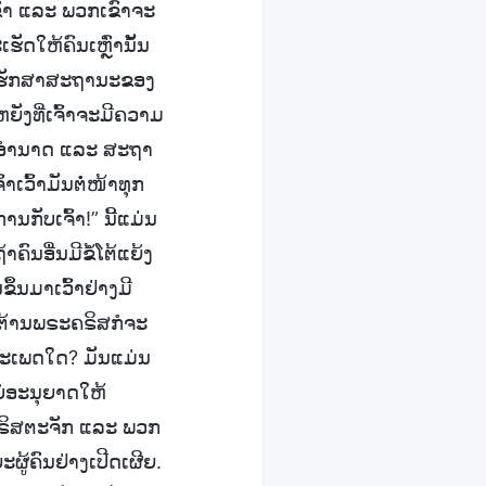
ເຂົາ ແລະ ພວກເຂົາຈະ
ັດໃຫ້ຄົນເຫຼົ່ານັ້ນ
ພື່ອຮັກສາສະຖານະຂອງ
ຍັງທີ່ເຈົ້າຈະມີຄວາມ
ລາຍອຳນາດ ແລະ ສະຖາ
າເວົ້າມັນຕໍ່ໜ້າທຸກ
ນກັບເຈົ້າ!” ນີ້ແມ່ນ
ຄົນອື່ນມີຂໍ້ໂຕ້ແຍ້ງ
ຂຶ້ນມາເວົ້າຢ່າງມີ
ຕໍ່ຕ້ານພຣະຄຣິສກໍຈະ
ດປະເພດໃດ? ມັນແມ່ນ
ໍ່ອະນຸຍາດໃຫ້
ນຄຣິສຕະຈັກ ແລະ ພວກ
ູ້ຄົນຢ່າງເປີດເຜີຍ.