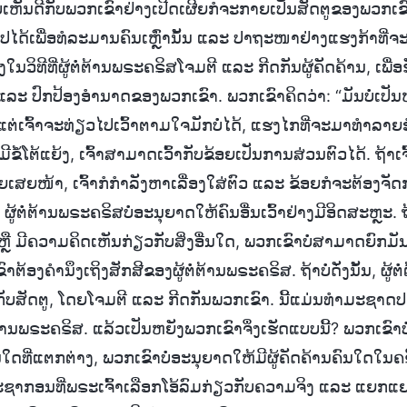
າບໍ່ເຫັນດີກັບພວກເຂົາຢ່າງເປີດເຜີຍກໍຈະກາຍເປັນສັດຕູຂອງພວກ
ນໄປໄດ້ເພື່ອທໍລະມານຄົນເຫຼົ່ານັ້ນ ແລະ ປາຖະໜາຢ່າງແຮງກ້າທີ່ຈະເຮ
່ງໃນວິທີທີ່ຜູ້ຕໍ່ຕ້ານພຣະຄຣິສໂຈມຕີ ແລະ ກີດກັນຜູ້ຄັດຄ້ານ, ເ
ແລະ ປົກປ້ອງອຳນາດຂອງພວກເຂົາ. ພວກເຂົາຄິດວ່າ: “ມັນບໍ່ເປັນຫ
, ແຕ່ເຈົ້າຈະທ່ຽວໄປເວົ້າຕາມໃຈມັກບໍ່ໄດ້, ແຮງໄກທີ່ຈະມາທຳ
ີຂໍ້ໂຕ້ແຍ້ງ, ເຈົ້າສາມາດເວົ້າກັບຂ້ອຍເປັນການສ່ວນຕົວໄດ້. ຖ້າເຈົ້
ເສຍໜ້າ, ເຈົ້າກໍກຳລັງຫາເລື່ອງໃສ່ຕົວ ແລະ ຂ້ອຍກໍຈະຕ້ອງຈັດກາ
້ຕໍ່ຕ້ານພຣະຄຣິສບໍ່ອະນຸຍາດໃຫ້ຄົນອື່ນເວົ້າຢ່າງມີອິດສະຫຼະ. ຖ້າ
ສ ຫຼື ມີຄວາມຄິດເຫັນກ່ຽວກັບສິ່ງອື່ນໃດ, ພວກເຂົາບໍ່ສາມາດຍົກມັນ
າຕ້ອງຄຳນຶງເຖິງສັກສີຂອງຜູ້ຕໍ່ຕ້ານພຣະຄຣິສ. ຖ້າບໍ່ດັ່ງນັ້ນ, ຜູ້
ຄືກັບສັດຕູ, ໂດຍໂຈມຕີ ແລະ ກີດກັນພວກເຂົາ. ນີ້ແມ່ນທຳມະຊາ
ານພຣະຄຣິສ. ແລ້ວເປັນຫຍັງພວກເຂົາຈຶ່ງເຮັດແບບນີ້? ພວກເຂົາບ
ນໃດທີ່ແຕກຕ່າງ, ພວກເຂົາບໍ່ອະນຸຍາດໃຫ້ມີຜູ້ຄັດຄ້ານຄົນໃດໃ
ະຊາກອນທີ່ພຣະເຈົ້າເລືອກໂອ້ລົມກ່ຽວກັບຄວາມຈິງ ແລະ ແຍກແຍະຜ