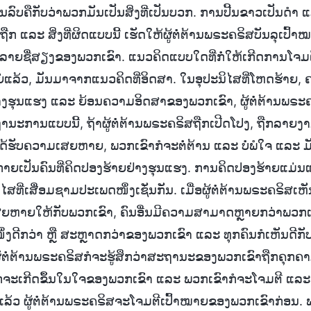
ເປັນລົບຄືກັບວ່າພວກມັນເປັນສິ່ງທີ່ເປັນບວກ. ການປີ້ນຂາວເປັນດຳ
່ຖືກ ແລະ ສິ່ງທີ່ຜິດແບບນີ້ ເຮັດໃຫ້ຜູ້ຕໍ່ຕ້ານພຣະຄຣິສບັນລຸເປົ
ລາຍຊື່ສຽງຂອງພວກເຂົາ. ແນວຄິດແບບໃດທີ່ກໍ່ໃຫ້ເກີດການໂຈມຕີ
ຫຍ່ແລ້ວ, ມັນມາຈາກແນວຄິດທີ່ອິດສາ. ໃນອຸປະນິໄສທີ່ໂຫດຮ້າຍ
າງຮຸນແຮງ ແລະ ຍ້ອນຄວາມອິດສາຂອງພວກເຂົາ, ຜູ້ຕໍ່ຕ້ານພຣະຄ
ະຖານະການແບບນີ້, ຖ້າຜູ້ຕໍ່ຕ້ານພຣະຄຣິສຖືກເປີດໂປງ, ຖືກລາ
ຮັບຄວາມເສຍຫາຍ, ພວກເຂົາກໍຈະຕໍ່ຕ້ານ ແລະ ບໍ່ພໍໃຈ ແລະ ມັນກ
ກາຍເປັນຄົນທີ່ຄິດປອງຮ້າຍຢ່າງຮຸນແຮງ. ການຄິດປອງຮ້າຍແມ່
ໄສທີ່ເສື່ອມຊາມປະເພດໜຶ່ງເຊັ່ນກັນ. ເມື່ອຜູ້ຕໍ່ຕ້ານພຣະຄຣິສເຫັນ
ສຍຫາຍໃຫ້ກັບພວກເຂົາ, ຄົນອື່ນມີຄວາມສາມາດຫຼາຍກວ່າພວກເຂົ
່ງດີກວ່າ ຫຼື ສະຫຼາດກວ່າຂອງພວກເຂົາ ແລະ ທຸກຄົນກໍເຫັນດີກັບຄ
ຜູ້ຕໍ່ຕ້ານພຣະຄຣິສກໍຈະຮູ້ສຶກວ່າສະຖານະຂອງພວກເຂົາຖືກຄຸກ
ະເກີດຂຶ້ນໃນໃຈຂອງພວກເຂົາ ແລະ ພວກເຂົາກໍຈະໂຈມຕີ ແລະ ແກ
ປແລ້ວ ຜູ້ຕໍ່ຕ້ານພຣະຄຣິສຈະໂຈມຕີເປົ້າໝາຍຂອງພວກເຂົາກ່ອນ. 