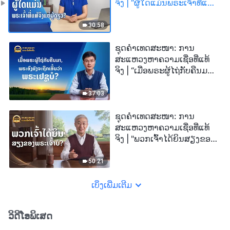
ຈິງ | “ຜູ້ໃດແມ່ນພຣະເຈົ້າທີ່ແທ້
ຈິງແຕ່ຜູ້ດຽວ?”
30:58
ຊຸດຄຳເທດສະໜາ: ການ
ສະແຫວງຫາຄວາມເຊື່ອທີ່ແທ້
ຈິງ | “ເມື່ອພຣະຜູ້ໄຖ່ກັບຄືນມາ,
ພຣະອົງຍັງຈະຖືກເອີ້ນວ່າ
ພຣະເຢຊູບໍ?”
37:03
ຊຸດຄຳເທດສະໜາ: ການ
ສະແຫວງຫາຄວາມເຊື່ອທີ່ແທ້
ຈິງ | "ພວກເຈົ້າໄດ້ຍິນສຽງຂອງ
ພຣະເຈົ້າບໍ?"
50:21
ເບິ່ງເພີ່ມເຕີມ
ວິດີໂອພິເສດ