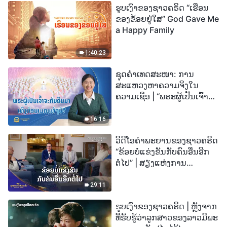
ຮູບເງົາຂອງຊາວຄຣິດ “ເຮືອນ
ຂອງຂ້ອຍຢູ່ໃສ” God Gave Me
a Happy Family
1:40:23
ຊຸດຄຳເທດສະໜາ: ການ
ສະແຫວງຫາຄວາມຈິງໃນ
ຄວາມເຊື່ອ | “ພຣະຜູ້ເປັນເຈົ້າຈະ
ກັບຄືນມາເທິງກ້ອນເມກແທ້ໆບໍ?”
16:16
ວິດີໂອຄຳພະຍານຂອງຊາວຄຣິດ
“ຂ້ອຍບໍ່ແຂ່ງຂັນກັບຄົນອື່ນອີກ
ຕໍ່ໄປ” | ສຽງແຫ່ງການ
ສັນລະເສີນ 2026
29:11
ຮູບເງົາຂອງຊາວຄຣິດ | ຫຼັງຈາກ
ທີ່ຮັບຮູ້ວ່າລູກສາວຂອງລາວມີພະ