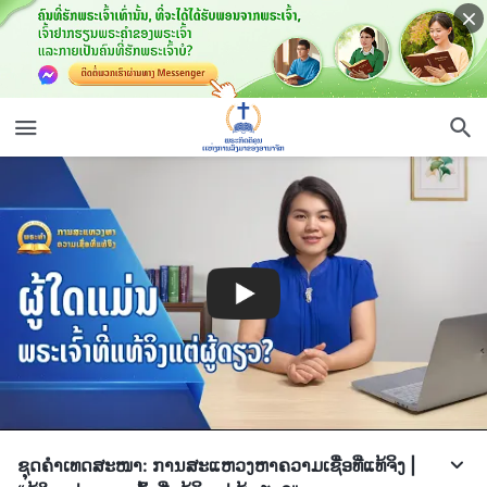
ຊຸດຄຳເທດສະໜາ: ການສະແຫວງຫາຄວາມເຊື່ອທີ່ແທ້ຈິງ |