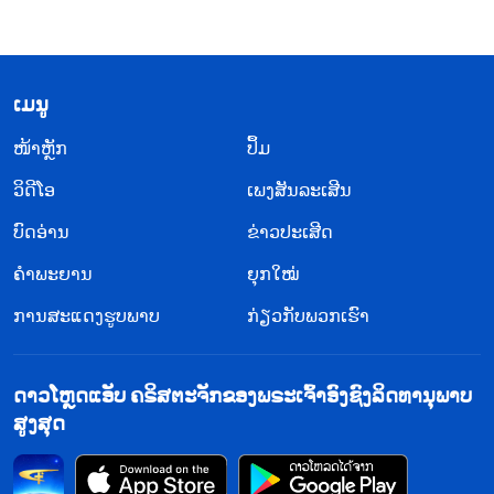
​ເມ​ນູ
​ໜ້າຫຼັກ
ປຶ້ມ
ວິ​ດີ​ໂອ
ເພງສັນລະເສີນ
ບົດອ່ານ
ຂ່າວປະເສີດ
ຄຳພະຍານ
ຍຸກໃໝ່
ການສະແດງຮູບພາບ
ກ່ຽວກັບພວກເຮົາ
ດາວໂຫຼດແອັບ ຄຣິສຕະຈັກຂອງພຣະເຈົ້າອົງຊົງລິດທານຸພາບ
ສູງສຸດ