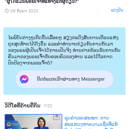
“ຜູ້ໃດແມ່ນພຣະເຈົ້າທີ່ແທ້ຈິງແຕ່ຜູ້ດຽວ?”
ແບ່ງປັນ
09 ກັນຍາ 2023
ໄພພິບັດຕ່າງໆເກີດຂຶ້ນເລື້ອຍໆ ສຽງກະດິງສັນຍານເຕືອນແຫ່ງ
ຍຸກສຸດທ້າຍໄດ້ດັງຂຶ້ນ ແລະຄໍາທໍານາຍກ່ຽວກັບການກັບມາ
ຂອງພຣະຜູ້ເປັນເຈົ້າໄດ້ກາຍເປັນຈີງ ທ່ານຢາກຕ້ອນຮັບການກັບ
ຄືນມາຂອງພຣະເຈົ້າກັບຄອບຄົວຂອງທ່ານ ແລະໄດ້ໂອກາດ
ປົກປ້ອງຈາກພຣະເຈົ້າບໍ?
ຕິດຕໍ່ພວກເຮົາຜ່ານທາງ Messenger
ວິດີໂອທີ່ຄ້າຍຄືກັນ
7
/
22
ຊຸດຄຳເທດສະໜາ: ການ
ສະແຫວງຫາຄວາມເຊື່ອທີ່ແທ້