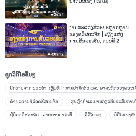
ຍາດມະເຮັງ (ໄຮໄລ້)
26:54
ງານສະແດງສິລະປະຫຼາກຫຼາຍ
ຂອງຄຣິສຕະຈັກ | ສຽງແຫ່ງ
ການສັນລະເສີນ, ຕອນທີ 2
4:03:12
ຊຸດວິດີໂອອື່ນໆ
ບົດອ່ານຈາກ ພຣະທຳ, ເຫຼັ້ມທີ 1: ການປາກົດຕົວ ແລະ ພາລະກິດຂອງພຣະເຈົ
ຄຳພະຍານຊີວິດຄຣິສຕະຈັກ
ຮູບເງົາຄຳພະຍານກ່ຽວກັບປະສົບການໃ
ຊີວິດຄຣິສຕະຈັກ—ລາຍການວາໄຣຕີ້
ວິດີໂອເພງ
ວິດີໂອເພງສັ