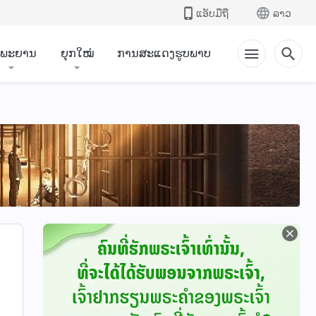
ແອັບມືຖື
ລາວ
ຳພະຍານ
ຍຸກໃໝ່
ການສະແດງຮູບພາບ