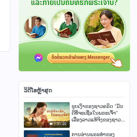
ວິດີໂອຫຼ້າສຸດ
ຮູບເງົາຂອງຊາວຄຣິດ “ມັນ
ດີທີ່ຈະເຊື່ອໃນພຣະເຈົ້າ”
ເລື່ອງລາວແທ້ຈິງຂອງຊາວ
1:31:30
ຄຣິດທີ່ຫັນກັບມາຫາ
ພຣະເຈົ້າ
ການອ່ານພຣະທຳຂອງ