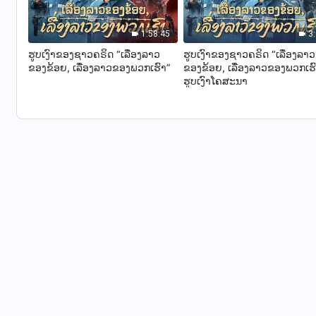
1:58:45
3
ຮູບເງົາຂອງຊາວຄຣິດ “ເລື່ອງລາວ
ຮູບເງົາຂອງຊາວຄຣິດ “ເລື່ອງລາວ
ຂອງຂ້ອຍ, ເລື່ອງລາວຂອງພວກເຮົາ”
ຂອງຂ້ອຍ, ເລື່ອງລາວຂອງພວກເຮ
ຮູບເງົາໂຄສະນາ