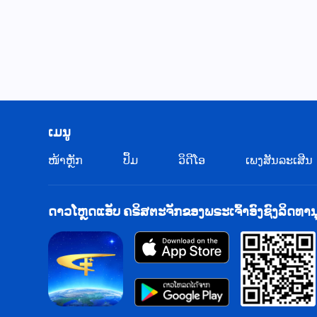
​ເມ​ນູ
​ໜ້າຫຼັກ
ປຶ້ມ
ວິ​ດີ​ໂອ
ເພງສັນລະເສີນ
ດາວໂຫຼດແອັບ ຄຣິສຕະຈັກຂອງພຣະເຈົ້າອົງຊົງລິດທານ