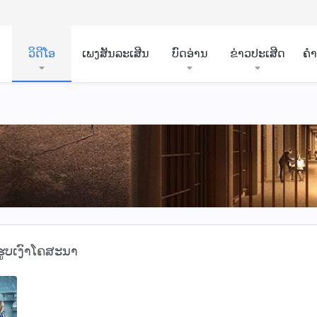
ວິ​ດີ​ໂອ
ເພງສັນລະເສີນ
ບົດອ່ານ
ຂ່າວປະເສີດ
ຄ
ຮູບເງົາໂຄສະນາ