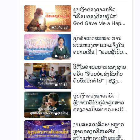
ຮູບເງົາຂອງຊາວຄຣິດ
“ເຮືອນຂອງຂ້ອຍຢູ່ໃສ”
God Gave Me a Happy
1:40:23
Family
ຊຸດຄຳເທດສະໜາ: ການ
ສະແຫວງຫາຄວາມຈິງໃນ
ຄວາມເຊື່ອ | “ພຣະຜູ້ເປັນ
16:16
ເຈົ້າຈະກັບຄືນມາເທິງກ້ອນ
ເມກແທ້ໆບໍ?”
ວິດີໂອຄຳພະຍານຂອງຊາວ
ຄຣິດ “ຂ້ອຍບໍ່ແຂ່ງຂັນກັບ
ຄົນອື່ນອີກຕໍ່ໄປ” | ສຽງ
29:11
ແຫ່ງການສັນລະເສີນ
2026
ຮູບເງົາຂອງຊາວຄຣິດ |
ຫຼັງຈາກທີ່ຮັບຮູ້ວ່າລູກສາວ
ຂອງລາວມີພະຍາດມະເຮັງ
26:54
(ໄຮໄລ້)
ງານສະແດງສິລະປະຫຼາກ
ຫຼາຍຂອງຄຣິສຕະຈັກ |
ສຽງແຫ່ງການສັນລະເສີນ,