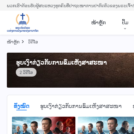
ພວກເຮົາຕ້ອນຮັບຜູ້ສະແຫວງທຸກຄົນທີ່ປາຖະໜາການປາກົດຕົວຂອງພຣະເຈົ້າ!
​ໜ້າຫຼັກ
ປຶ້ມ
ໜ້າຫຼັກ
​ວິ​ດີ​ໂອ
ຮູບເງົາກ່ຽວກັບການຂົ່ມເຫັງສາສະໜາ
2 ວິດີໂອ
ທັງໝົດ
ຮູບເງົາກ່ຽວກັບການຂົ່ມເຫັງສາສະໜາ