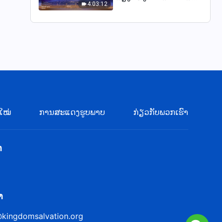
4:03:12
ຕອນທີ 2
ໃໝ່
ການສະແດງຮູບພາບ
ກ່ຽວກັບພວກເຮົາ
າ
ົາ
@kingdomsalvation.org