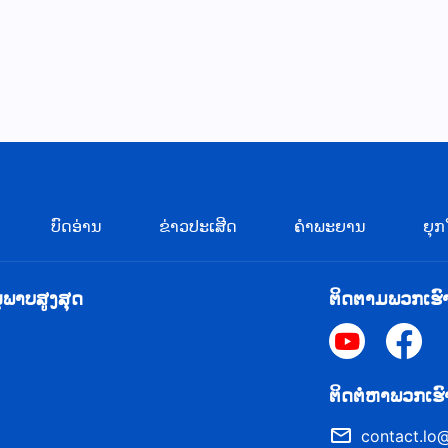
ບົດອ່ານ
ຂ່າວປະເສີດ
ຄຳພະຍານ
ຍຸກ
ຸພາບສູງສຸດ
ຕິດຕາມພວກເຮົ
​ຕິດ​ຕໍ່​ຫາ​ພວກ​ເຮ
contact.lo