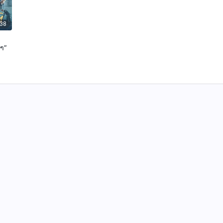
:38
ົາ”