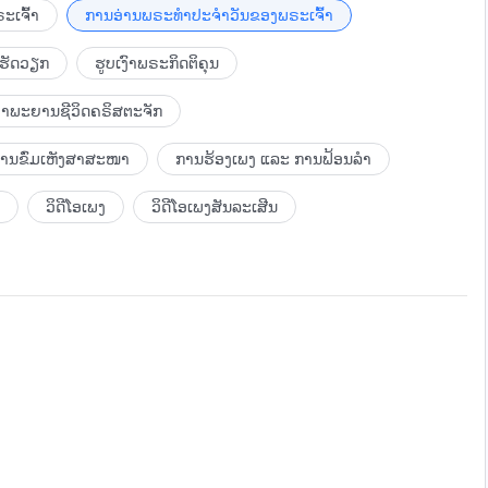
ນຫຼາຍເທົ່ານັ້ນ ແລະ ຖືກເອີ້ນວ່າລູກແກະທີ່ສູນຫາຍ ທີ່ພຣະເຢຊູໄດ້
ະເຈົ້າ
ການອ່ານພຣະທຳປະຈຳວັນຂອງພຣະເຈົ້າ
ນີ້ໄດ້ ເພາະວ່າພຣະເຢຊູປະຕິບັດຕໍ່ຜູ້ຕິດຕາມພຣະອົງຄືຜູ້ເປັນແມ່
ເຮັດວຽກ
ຮູບເງົາພຣະກິດຕິຄຸນ
ບໍ່ໄດ້ໂກດເຄືອງພວກເຂົາ ຫລື ດູຫມິ່ນພວກເຂົາ ແຕ່ເຕັມໄປດ້ວຍຄວາມ
ອົດທົນກັບບາບຂອງພວກເຂົາ ແລະ ເບິ່ງຂ້າມຄວາມໂງ່ຂອງພວກເຂົາ
ຳພະຍານຊີວິດຄຣິສຕະຈັກ
ອື່ນເຈັດສິບເທື່ອຄູນເຈັດເທື່ອ”. ດັ່ງນັ້ນຫົວໃຈຂອງພຣະອົງຫັນປ່ຽນ
ານໃຫ້ອະໄພບາບໂດຍຜ່ານການອົດທົນຂອງພຣະອົງ.
ບການຂົ່ມເຫັງສາສະໜາ
ການຮ້ອງເພງ ແລະ ການຟ້ອນລຳ
ວິດີໂອເພງ
ວິດີໂອເພງສັນລະເສີນ