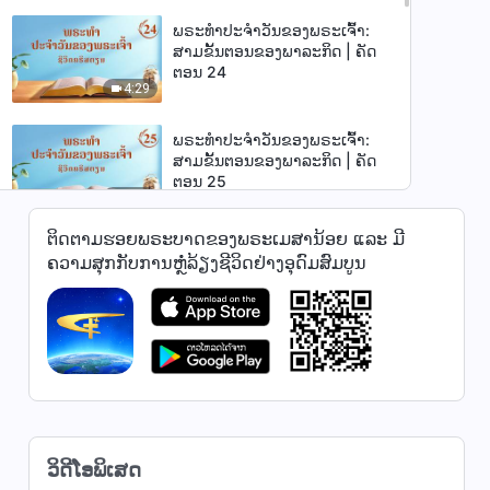
ພຣະທຳປະຈຳວັນຂອງພຣະເຈົ້າ:
ສາມຂັ້ນຕອນຂອງພາລະກິດ | ຄັດ
ຕອນ 24
4:29
ພຣະທຳປະຈຳວັນຂອງພຣະເຈົ້າ:
ສາມຂັ້ນຕອນຂອງພາລະກິດ | ຄັດ
ຕອນ 25
6:47
ຕິດຕາມຮອຍພຣະບາດຂອງພຣະເມສານ້ອຍ ແລະ ມີ
ພຣະທຳປະຈຳວັນຂອງພຣະເຈົ້າ:
ຄວາມສຸກກັບການຫຼໍ່ລ້ຽງຊີວິດຢ່າງອຸດົມສົມບູນ
ສາມຂັ້ນຕອນຂອງພາລະກິດ | ຄັດ
ຕອນ 26
8:16
ພຣະທຳປະຈຳວັນຂອງພຣະເຈົ້າ:
ສາມຂັ້ນຕອນຂອງພາລະກິດ | ຄັດ
ຕອນ 27
12:28
ພຣະທຳປະຈຳວັນຂອງພຣະເຈົ້າ:
ວິດີໂອພິເສດ
ສາມຂັ້ນຕອນຂອງພາລະກິດ | ຄັດ