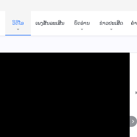
ວິ​ດີ​ໂອ
ເພງສັນລະເສີນ
ບົດອ່ານ
ຂ່າວປະເສີດ
ຄ