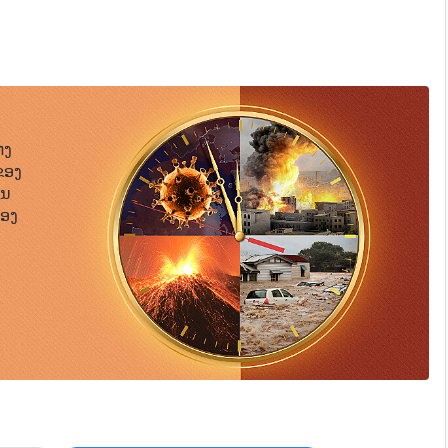
ຈ, ຈິດໃຈຂອງພວກເຂົາໄດ້ຮັບການປອບໂຍນ ແລະ ພວກເຂົາໄດ້ຮັບ
າລະກິດຂອງພຣະເຈົ້າ. ເລື່ອງຈິງທີ່ຢູ່ເບື້ອງຫຼັງພາລະກິດໃນຍຸກແຫ່ງການໄຖ່ບາບ
ມາດໄດ້ຮັບສິ່ງເຫຼົ່ານີ້ເປັນຜົນມາຈາກພາລະກິດຂອງຍຸກທີ່ພວກເຂົາ
ມໂຊມຈາກຊາຕານມາແລ້ວ ແລະ ດັ່ງນັ້ນ, ພາລະກິດຂອງການໄຖ່ບາບ
ົດກັ້ນ ແລະ ອົດທົນຢ່າງໜັກ ແລະ ນອກຈາກນັ້ນ ເພື່ອປະສົບ
ບຂອງມະນຸດ. ສິ່ງທີ່ມວນມະນຸດໄດ້ເຫັນໃນຍຸກແຫ່ງພຣະຄຸນແມ່ນ
ມົດທີ່ພວກເຂົາຮູ້ກ່ຽວກັບພຣະເຈົ້າ ຄືຄວາມເມດຕາ ແລະ ອົດທົນ;
່ງ
ນາຂອງພຣະເຢຊູ. ທັງໝົດນີ້ເປັນເພາະວ່າພວກເຂົາເກີດຢູ່ໃນຍຸກ
ຂອງ
ພວກເຂົາຕ້ອງຜະເຊີນກັບຄວາມກະລຸນາຫຼາຍຮູບແບບ ທີ່ພຣະເຢຊູໄດ້
ືນ
ຍວິທີນີ້, ພວກເຂົາສາມາດໄດ້ຮັບການອະໄພບາບທີ່ພວກເຂົາກະທຳໂດຍ
້ອງ
ບາບໂດຍຜ່ານຄວາມອົດທົນ ອົດກັ້ນຂອງພຣະເຢຊູອີກ. ມີພຽງການ
ໄດ້ຮັບການໃຫ້ອະໄພ ແລະ ເສບສຸກຄວາມອຸດົມສົມບູນຂອງຄວາມກະລຸນາທີ່
ບາບໃຫ້ຄົນຊອບທໍາ ແຕ່ມາເພື່ອໄຖ່ບາບໃຫ້ຄົນຜິດບາບ, ເພື່ອເຮັດໃຫ້ຄົນ
ຸດກັບການພິພາກສາລົງໂທດ, ການສາບແຊ່ງ ແລະ ຄວາມບໍ່ອົດທົນຕໍ່
 ແລະ ຄົງຈະເປັນບາບຕະຫຼອດໄປ. ຖ້າເປັນດັ່ງນັ້ນ, ແຜນການ
ກແຫ່ງພຣະບັນຍັດ ກໍ່ຈະແກ່ຍາວຕະຫຼອດຫົກພັນປີ. ບາບຂອງມະນຸດ
ຈະບໍ່ມີຜົນປະໂຫຍດຫຍັງເລີຍ. ມະນຸດກໍ່ຈະສາມາດພຽງແຕ່ຮັບໃຊ້
ຼາຍເກີນກວ່າ ບາບຂອງມະນຸດທີ່ຖືກສ້າງຂຶ້ນມາໃນຄັ້ງທໍາອິດ. ຍິ່ງ
ເທົ່າໃດ ແລະ ມອບຄວາມເມດຕາ ແລະ ຄວາມຮັກກະລຸນາໃຫ້ພວກເຂົາ