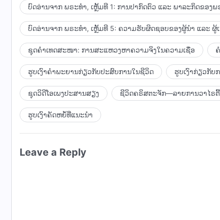
ຢ່າງພຽງພໍເທົ່າໃດ, ມວນມະນຸດກໍ່ຍິ່ງຈະໄດ້ຮັບການຊ່ວຍໃຫ້ລອດພົ້
ບົດອ່ານຈາກ ພຣະທຳ, ເຫຼັ້ມທີ 1: ການປາກົດຕົວ ແລະ ພາລະກິດຂອງພຣ
ຊື້ຄືນໃນລາຄາທີ່ແພງທີ່ສຸດ. ຊາຕານບໍ່ສາມາດເຂົ້າຮ່ວມໃນພາລະກິດ
ບົດອ່ານຈາກ ພຣະທຳ, ເຫຼັ້ມທີ 5: ຄວາມຮັບຜິດຊອບຂອງຜູ້ນໍາ ແລະ ຜູ້
ທີ່ຮັກລູກປະຕິບັດຕໍ່ລູກໃນອ້ອມກອດອັນອົບອຸ່ນຂອງນາງ. ພຣະອົງ
ປອບໂຍນ; ພຣະອົງບໍ່ເຄີຍໂກດແຄ້ນໃນທ່າມກາງພວກເຂົາ ແຕ່ໄດ້
ຊຸດຄຳເທດສະໜາ: ການສະແຫວງຫາຄວາມຈິງໃນຄວາມເຊື່ອ
ຄ
ແລະ ຄວາມໄຮ້ດຽງສາຂອງພວກເຂົາໄປເຖິງຂັ້ນກ່າວວ່າ: “ໃຫ້ອະໄພຜູ້
ຫົວໃຈຂອງຄົນອື່ນ. ແລ້ວມັນແມ່ນວິທີນີ້ເອງທີ່ຜູ້ຄົນໄດ້ຮັບກ
ຮູບເງົາຄຳພະຍານກ່ຽວກັບປະສົບການໃນຊີວິດ
ຮູບເງົາກ່ຽວກັ
ຊຸດວິດີໂອເພງປະສານສຽງ
ຊີວິດຄຣິສຕະຈັກ—ລາຍການວາໄຣຕີ້
ຮູບເງົາຄັດຫຍໍ້ທີ່ແນະນໍາ
Leave a Reply