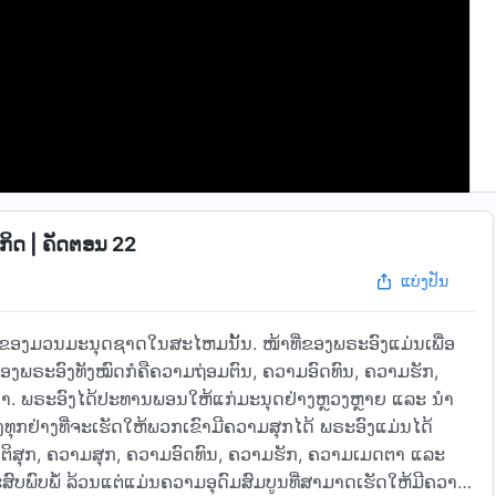
ິດ | ຄັດຕອນ 22
ແບ່ງປັນ
ຂອງມວນມະນຸດຊາດໃນສະໄຫມນັ້ນ. ໜ້າທີ່ຂອງພຣະອົງແມ່ນເພື່ອ
ຂອງພຣະອົງທັງໝົດກໍຄືຄວາມຖ່ອມຕົນ, ຄວາມອົດທົນ, ຄວາມຮັກ,
າ. ພຣະອົງໄດ້ປະທານພອນໃຫ້ແກ່ມະນຸດຢ່າງຫຼວງຫຼາຍ ແລະ ນໍາ
ຸກຢ່າງທີ່ຈະເຮັດໃຫ້ພວກເຂົາມີຄວາມສຸກໄດ້ ພຣະອົງແມ່ນໄດ້
ັນຕິສຸກ, ຄວາມສຸກ, ຄວາມອົດທົນ, ຄວາມຮັກ, ຄວາມເມດຕາ ແລະ
ສົບພົບພໍ້ ລ້ວນແຕ່ແມ່ນຄວາມອຸດົມສົມບູນທີ່ສາມາດເຮັດໃຫ້ມີຄວາມ