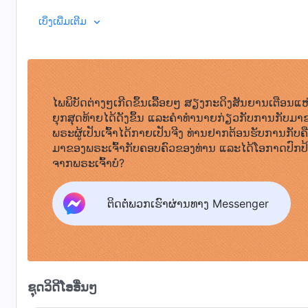
ສຸກໄດ້: ຫົວໃຈຂອງພວກເຂົາຢູ່ໃນຄວາມສະຫງົບ ແລະ ໄວ້ວາງໃ
ພຣະທຳ, ເຫຼັ້ມທີ 1. ການປາກົດຕົວ ແລະ ພ
ເບິ່ງເພີ່ມເຕີມ
ການອຸ້ມຊູຈາກພຣະຜູ້ຊ່ວຍໃຫ້ລອດ ນັ້ນກໍຄືພຣະເຢຊູ. ພວກເຂົາສາ
ມີຊີວິດຢູ່. ໃນຍຸກແຫ່ງພຣະຄຸນ, ມວນມະນຸດໄດ້ຮັບຄວາມເສື່ອ
ມວນມະນຸດຊາດຈຶ່ງຕ້ອງການຄວາມກະລຸນາຢ່າງໃຫຍ່ຫຼວງ, ຄວາມອ
ຄວາມສໍາເລັດຂອງຍຸກ ຈຶ່ງມີການຖວາຍຢ່າງພຽງພໍເພື່ອຊົດໃຊ້ບາ
ການຊົດເຊີຍບາບຂອງມວນມະນຸດຂອງເຮົາ, ນັ້ນຄື ພຣະເຢຊູ. ທັງຫ
ໄພພິບັດຕ່າງໆເກີດຂຶ້ນເລື້ອຍໆ ສຽງກະດິງສັນຍານເຕືອນແຫ
ແລະ ທັງຫມົດທີ່ພວກເຂົາເຫັນຄືຄວາມເມດຕາ ແລະ ຄວາມຮັກກະລຸ
ຍຸກສຸດທ້າຍໄດ້ດັງຂຶ້ນ ແລະຄໍາທໍານາຍກ່ຽວກັບການກັບມາ
ແຫ່ງພຣະຄຸນ. ດັ່ງນັ້ນ ກ່ອນທີ່ພວກເຂົາຈະໄດ້ຮັບການໄຖ່ບາບ 
ພຣະຜູ້ເປັນເຈົ້າໄດ້ກາຍເປັນຈີງ ທ່ານຢາກຕ້ອນຮັບການກັບຄ
ມອບໃຫ້ແກ່ພວກເຂົາ ເຊິ່ງມັນມີປະໂຫຍດຕໍ່ພວກເຂົາຫຼາຍ. ດ້ວ
ມາຂອງພຣະເຈົ້າກັບຄອບຄົວຂອງທ່ານ ແລະໄດ້ໂອກາດປົກປ
ຜ່ານການເສບສຸກໃນຍຸກພຣະຄຸນ ແລະ ຍັງສາມາດໄດ້ຮັບການໄຖ່
ຈາກພຣະເຈົ້າບໍ?
ອົດທົນອົດກັ້ນຂອງພຣະເຢຊູເທົ່ານັ້ນ ພວກເຂົາຈຶ່ງມີສິດທີ່ຈະ
ໄດ້ຮັບຈາກພຣະເຢຊູ, ດັ່ງທີ່ພຣະອົງໄດ້ກ່າວວ່າ: ເຮົາບໍ່ໄດ້ມາໄຖ່
ຕິດຕໍ່ພວກເຮົາຜ່ານທາງ Messenger
ບາບໄດ້ຮັບການອະໄພບາບ. ຖ້າຫາກວ່າພຣະເຢຊູບັງເກີດເປັນມະນ
ຄວາມຜິດຂອງມວນມະນຸດຊາດ, ມະນຸດຈະບໍ່ມີໂອກາດທີ່ຈະໄຖ່ບາບ
ຄຸ້ມຄອງຫົກພັນປີຄົງຈະສິ້ນສຸດໃນຍຸກແຫ່ງພຣະບັນຍັດ ແລະ ຍຸ
ຈະເພີ່ມຫຼາຍຂຶ້ນ ແລະ ໂສກເສົ້າຫຼາຍຂຶ້ນ ແລະ ການສ້າງມະນຸດ
ພຣະເຢໂຮວາພາຍໃຕ້ພຣະບັນຍັດເທົ່ານັ້ນ, ແຕ່ບາບຂອງພວກເຂົາຈະຫ
ຊຸດວິດີໂອອື່ນໆ
ພຣະເຢຊູຮັກມະນຸດຊາດເທົ່າໃດ, ໃຫ້ອະໄພບາບເຂົາເຈົ້າຫຼາຍ