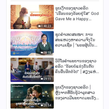
ຕອນ 28
ຮູບເງົາຂອງຊາວຄຣິດ
5:47
“ເຮືອນຂອງຂ້ອຍຢູ່ໃສ” God
Gave Me a Happy
ພຣະທຳປະຈຳວັນຂອງພຣະເຈົ້າ:
ສາມຂັ້ນຕອນຂອງພາລະກິດ | ຄັດ
Family
1:40:23
ຕອນ 30
12:50
ຊຸດຄຳເທດສະໜາ: ການ
ສະແຫວງຫາຄວາມຈິງໃນ
ພຣະທຳປະຈຳວັນຂອງພຣະເຈົ້າ:
ຄວາມເຊື່ອ | “ພຣະຜູ້ເປັນ
ສາມຂັ້ນຕອນຂອງພາລະກິດ | ຄັດ
ເຈົ້າຈະກັບຄືນມາເທິງກ້ອນ
ຕອນ 31
16:16
ເມກແທ້ໆບໍ?”
5:26
ວິດີໂອຄຳພະຍານຂອງຊາວ
ຄຣິດ “ຂ້ອຍບໍ່ແຂ່ງຂັນກັບ
ພຣະທຳປະຈຳວັນຂອງພຣະເຈົ້າ:
ຄົນອື່ນອີກຕໍ່ໄປ” | ສຽງແຫ່ງ
ສາມຂັ້ນຕອນຂອງພາລະກິດ | ຄັດ
ຕອນ 33
ການສັນລະເສີນ 2026
29:11
9:25
ຮູບເງົາຂອງຊາວຄຣິດ |
ພຣະທຳປະຈຳວັນຂອງພຣະເຈົ້າ:
ຫຼັງຈາກທີ່ຮັບຮູ້ວ່າລູກສາວ
ສາມຂັ້ນຕອນຂອງພາລະກິດ | ຄັດ
ຂອງລາວມີພະຍາດມະເຮັງ
ຕອນ 34
(ໄຮໄລ້)
4:55
26:54