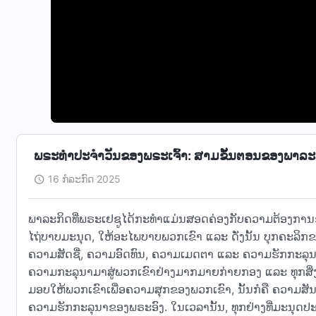
ພຣະທຳປະຈຳວັນຂອງພຣະເຈົ້າ: ສາມຂັ້ນຕອນຂອງພາລະກ
16 ກໍລະກົດ 2025
ພາລະກິດທີ່ພຣະເຢຊູໄດ້ກະທໍາແມ່ນສອດຄ່ອງກັບຄວາມຕ້ອງການ
ໄຖ່ບາບມະນຸດ, ໃຫ້ອະໄພບາບພວກເຂົາ ແລະ ດັ່ງນັ້ນ ບຸກຄະລິກ
ຄວາມສັດຊື່, ຄວາມອົດທົນ, ຄວາມເມດຕາ ແລະ ຄວາມຮັກກະລຸນ
ຄວາມກະລຸນາມາສູ່ພວກເຂົາຢ່າງມາກມາຍກ່າຍກອງ ແລະ ທຸກສິ່ງທ
ມອບໃຫ້ພວກເຂົາເພື່ອຄວາມສຸກຂອງພວກເຂົາ, ນັ້ນກໍຄື ຄວາມສ
ຄວາມຮັກກະລຸນາຂອງພຣະອົງ. ໃນເວລານັ້ນ, ທຸກຢ່າງທີ່ມະນຸດປະ