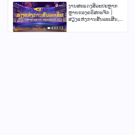
ງານສະແດງສິລະປະຫຼາກ
ພຣະທຳປະຈຳວັນຂອງພຣະເຈົ້າ:
ຫຼາຍຂອງຄຣິສຕະຈັກ |
ສາມຂັ້ນຕອນຂອງພາລະກິດ | ຄັດ
ສຽງແຫ່ງການສັນລະເສີນ,
ຕອນ 35
10:38
ຕອນທີ 2
4:03:12
ພຣະທຳປະຈຳວັນຂອງພຣະເຈົ້າ:
ສາມຂັ້ນຕອນຂອງພາລະກິດ | ຄັດ
ຕອນ 36
10:06
ພຣະທຳປະຈຳວັນຂອງພຣະເຈົ້າ:
ສາມຂັ້ນຕອນຂອງພາລະກິດ | ຄັດ
ຕອນ 37
9:33
ພຣະທຳປະຈຳວັນຂອງພຣະເຈົ້າ:
ສາມຂັ້ນຕອນຂອງພາລະກິດ | ຄັດ
ຕອນ 38
12:57
ພຣະທຳປະຈຳວັນຂອງພຣະເຈົ້າ:
ສາມຂັ້ນຕອນຂອງພາລະກິດ | ຄັດ