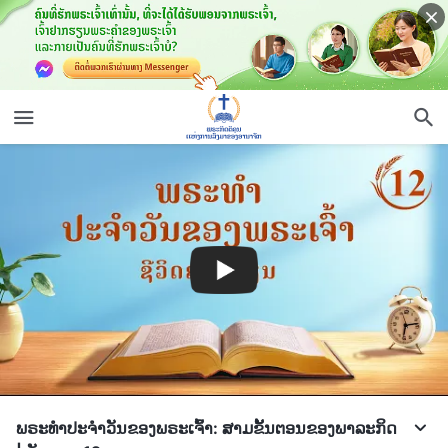
ພຣະທຳປະຈຳວັນຂອງພຣະເຈົ້າ: ສາມຂັ້ນຕອນຂອງພາລະກິດ