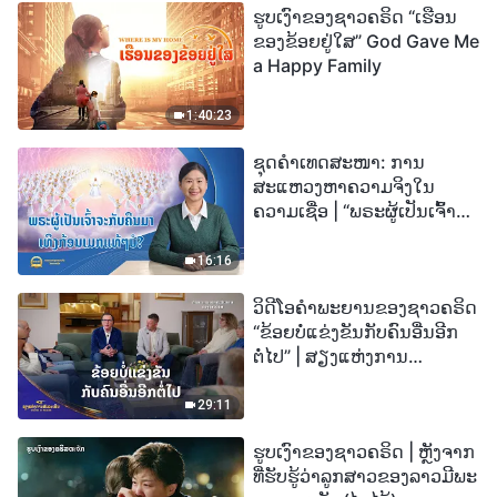
ຮູບເງົາຂອງຊາວຄຣິດ “ເຮືອນ
ຂອງຂ້ອຍຢູ່ໃສ” God Gave Me
a Happy Family
1:40:23
ຊຸດຄຳເທດສະໜາ: ການ
ສະແຫວງຫາຄວາມຈິງໃນ
ຄວາມເຊື່ອ | “ພຣະຜູ້ເປັນເຈົ້າຈະ
ກັບຄືນມາເທິງກ້ອນເມກແທ້ໆບໍ?”
16:16
ວິດີໂອຄຳພະຍານຂອງຊາວຄຣິດ
“ຂ້ອຍບໍ່ແຂ່ງຂັນກັບຄົນອື່ນອີກ
ຕໍ່ໄປ” | ສຽງແຫ່ງການ
ສັນລະເສີນ 2026
29:11
ຮູບເງົາຂອງຊາວຄຣິດ | ຫຼັງຈາກ
ທີ່ຮັບຮູ້ວ່າລູກສາວຂອງລາວມີພະ