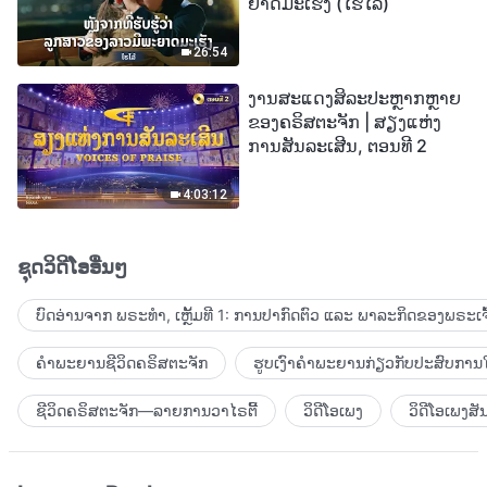
ຍາດມະເຮັງ (ໄຮໄລ້)
26:54
ງານສະແດງສິລະປະຫຼາກຫຼາຍ
ຂອງຄຣິສຕະຈັກ | ສຽງແຫ່ງ
ການສັນລະເສີນ, ຕອນທີ 2
4:03:12
ຊຸດວິດີໂອອື່ນໆ
ບົດອ່ານຈາກ ພຣະທຳ, ເຫຼັ້ມທີ 1: ການປາກົດຕົວ ແລະ ພາລະກິດຂອງພຣະເຈົ
ຄຳພະຍານຊີວິດຄຣິສຕະຈັກ
ຮູບເງົາຄຳພະຍານກ່ຽວກັບປະສົບການໃ
ຊີວິດຄຣິສຕະຈັກ—ລາຍການວາໄຣຕີ້
ວິດີໂອເພງ
ວິດີໂອເພງສັ