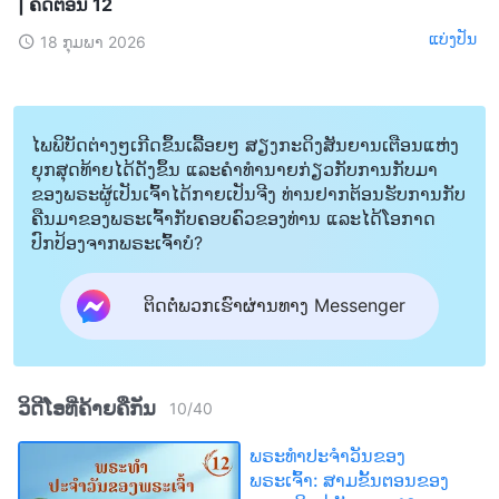
| ຄັດຕອນ 12
ແບ່ງປັນ
18 ກຸມພາ 2026
ໄພພິບັດຕ່າງໆເກີດຂຶ້ນເລື້ອຍໆ ສຽງກະດິງສັນຍານເຕືອນແຫ່ງ
ຍຸກສຸດທ້າຍໄດ້ດັງຂຶ້ນ ແລະຄໍາທໍານາຍກ່ຽວກັບການກັບມາ
ຂອງພຣະຜູ້ເປັນເຈົ້າໄດ້ກາຍເປັນຈີງ ທ່ານຢາກຕ້ອນຮັບການກັບ
ຄືນມາຂອງພຣະເຈົ້າກັບຄອບຄົວຂອງທ່ານ ແລະໄດ້ໂອກາດ
ປົກປ້ອງຈາກພຣະເຈົ້າບໍ?
ຕິດຕໍ່ພວກເຮົາຜ່ານທາງ Messenger
ວິດີໂອທີ່ຄ້າຍຄືກັນ
10
/
40
ພຣະທຳປະຈຳວັນຂອງ
ພຣະເຈົ້າ: ສາມຂັ້ນຕອນຂອງ