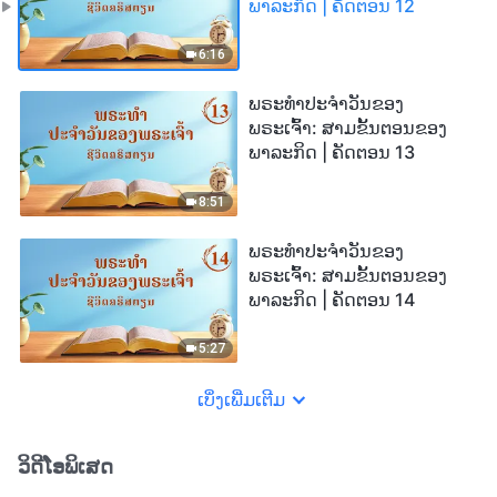
ພາລະກິດ | ຄັດຕອນ 12
6:16
ພຣະທຳປະຈຳວັນຂອງ
ພຣະເຈົ້າ: ສາມຂັ້ນຕອນຂອງ
ພາລະກິດ | ຄັດຕອນ 13
8:51
ພຣະທຳປະຈຳວັນຂອງ
ພຣະເຈົ້າ: ສາມຂັ້ນຕອນຂອງ
ພາລະກິດ | ຄັດຕອນ 14
5:27
ເບິ່ງເພີ່ມເຕີມ
ວິດີໂອພິເສດ