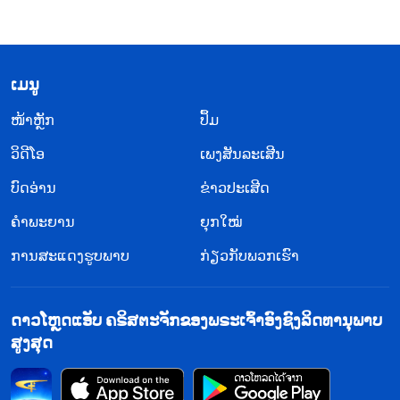
​ເມ​ນູ
​ໜ້າຫຼັກ
ປຶ້ມ
ວິ​ດີ​ໂອ
ເພງສັນລະເສີນ
ບົດອ່ານ
ຂ່າວປະເສີດ
ຄຳພະຍານ
ຍຸກໃໝ່
ການສະແດງຮູບພາບ
ກ່ຽວກັບພວກເຮົາ
ດາວໂຫຼດແອັບ ຄຣິສຕະຈັກຂອງພຣະເຈົ້າອົງຊົງລິດທານຸພາບ
ສູງສຸດ