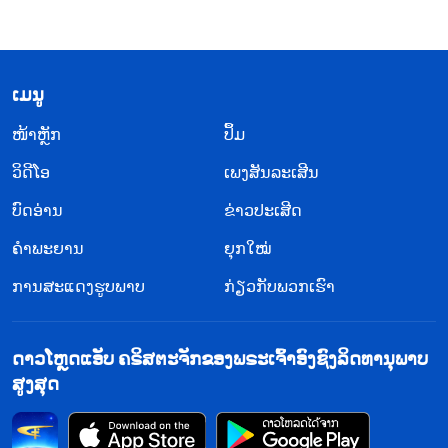
​ເມ​ນູ
​ໜ້າຫຼັກ
ປຶ້ມ
ວິ​ດີ​ໂອ
ເພງສັນລະເສີນ
ບົດອ່ານ
ຂ່າວປະເສີດ
ຄຳພະຍານ
ຍຸກໃໝ່
ການສະແດງຮູບພາບ
ກ່ຽວກັບພວກເຮົາ
ດາວໂຫຼດແອັບ ຄຣິສຕະຈັກຂອງພຣະເຈົ້າອົງຊົງລິດທານຸພາບ
ສູງສຸດ