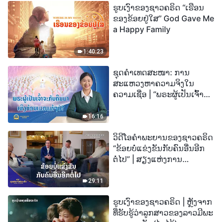
ຮູບເງົາຂອງຊາວຄຣິດ “ເຮືອນ
ຂອງຂ້ອຍຢູ່ໃສ” God Gave Me
a Happy Family
1:40:23
ຊຸດຄຳເທດສະໜາ: ການ
ສະແຫວງຫາຄວາມຈິງໃນ
ຄວາມເຊື່ອ | “ພຣະຜູ້ເປັນເຈົ້າຈະ
ກັບຄືນມາເທິງກ້ອນເມກແທ້ໆບໍ?”
16:16
ວິດີໂອຄຳພະຍານຂອງຊາວຄຣິດ
“ຂ້ອຍບໍ່ແຂ່ງຂັນກັບຄົນອື່ນອີກ
ຕໍ່ໄປ” | ສຽງແຫ່ງການ
ສັນລະເສີນ 2026
29:11
ຮູບເງົາຂອງຊາວຄຣິດ | ຫຼັງຈາກ
ທີ່ຮັບຮູ້ວ່າລູກສາວຂອງລາວມີພະ