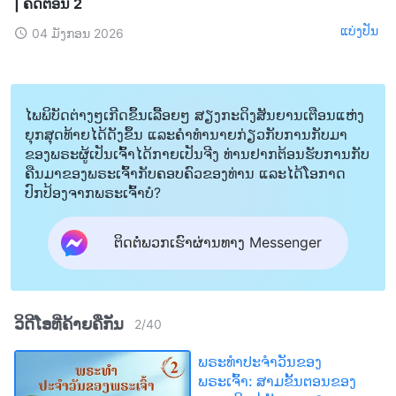
| ຄັດຕອນ 2
ແບ່ງປັນ
04 ມັງກອນ 2026
ໄພພິບັດຕ່າງໆເກີດຂຶ້ນເລື້ອຍໆ ສຽງກະດິງສັນຍານເຕືອນແຫ່ງ
ຍຸກສຸດທ້າຍໄດ້ດັງຂຶ້ນ ແລະຄໍາທໍານາຍກ່ຽວກັບການກັບມາ
ຂອງພຣະຜູ້ເປັນເຈົ້າໄດ້ກາຍເປັນຈີງ ທ່ານຢາກຕ້ອນຮັບການກັບ
ຄືນມາຂອງພຣະເຈົ້າກັບຄອບຄົວຂອງທ່ານ ແລະໄດ້ໂອກາດ
ປົກປ້ອງຈາກພຣະເຈົ້າບໍ?
ຕິດຕໍ່ພວກເຮົາຜ່ານທາງ Messenger
ວິດີໂອທີ່ຄ້າຍຄືກັນ
2
/
40
ພຣະທຳປະຈຳວັນຂອງ
ພຣະເຈົ້າ: ສາມຂັ້ນຕອນຂອງ