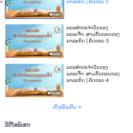
ພາລະກິດ | ຄັດຕອນ 2
7:07
ພຣະທຳປະຈຳວັນຂອງ
ພຣະເຈົ້າ: ສາມຂັ້ນຕອນຂອງ
ພາລະກິດ | ຄັດຕອນ 3
4:53
ພຣະທຳປະຈຳວັນຂອງ
ພຣະເຈົ້າ: ສາມຂັ້ນຕອນຂອງ
ພາລະກິດ | ຄັດຕອນ 4
12:28
ເບິ່ງເພີ່ມເຕີມ
ວິດີໂອພິເສດ