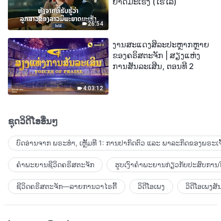
ຍາດມະເຮັງ (ໄຮໄລ້)
26:54
ງານສະແດງສິລະປະຫຼາກຫຼາຍ
ຂອງຄຣິສຕະຈັກ | ສຽງແຫ່ງ
ການສັນລະເສີນ, ຕອນທີ 2
4:03:12
ຊຸດວິດີໂອອື່ນໆ
ບົດອ່ານຈາກ ພຣະທຳ, ເຫຼັ້ມທີ 1: ການປາກົດຕົວ ແລະ ພາລະກິດຂອງພຣະເຈົ
ຄຳພະຍານຊີວິດຄຣິສຕະຈັກ
ຮູບເງົາຄຳພະຍານກ່ຽວກັບປະສົບການໃ
ຊີວິດຄຣິສຕະຈັກ—ລາຍການວາໄຣຕີ້
ວິດີໂອເພງ
ວິດີໂອເພງສັ