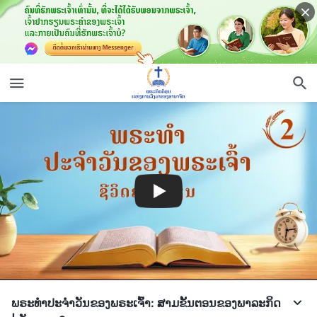
ພຣະທຳປະຈຳວັນຂອງພຣະເຈົ້າ: ສາມຂັ້ນຕອນຂອງພາລະກິດ