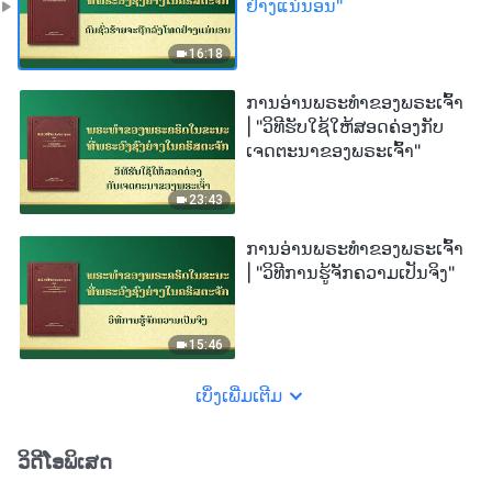
ຢ່າງແນ່ນອນ"
16:18
ການອ່ານພຣະທຳຂອງພຣະເຈົ້າ
| "ວິທີຮັບໃຊ້ໃຫ້ສອດຄ່ອງກັບ
ເຈດຕະນາຂອງພຣະເຈົ້າ"
23:43
ການອ່ານພຣະທຳຂອງພຣະເຈົ້າ
| "ວິທີການຮູ້ຈັກຄວາມເປັນຈິງ"
15:46
ເບິ່ງເພີ່ມເຕີມ
ວິດີໂອພິເສດ