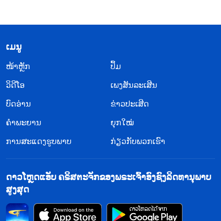
​ເມ​ນູ
​ໜ້າຫຼັກ
ປຶ້ມ
ວິ​ດີ​ໂອ
ເພງສັນລະເສີນ
ບົດອ່ານ
ຂ່າວປະເສີດ
ຄຳພະຍານ
ຍຸກໃໝ່
ການສະແດງຮູບພາບ
ກ່ຽວກັບພວກເຮົາ
ດາວໂຫຼດແອັບ ຄຣິສຕະຈັກຂອງພຣະເຈົ້າອົງຊົງລິດທານຸພາບ
ສູງສຸດ