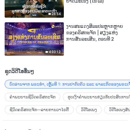
ຍາດມະເຮັງ (ໄຮໄລ້)
26:54
ງານສະແດງສິລະປະຫຼາກຫຼາຍ
ຂອງຄຣິສຕະຈັກ | ສຽງແຫ່ງ
ການສັນລະເສີນ, ຕອນທີ 2
4:03:12
ຊຸດວິດີໂອອື່ນໆ
ບົດອ່ານຈາກ ພຣະທຳ, ເຫຼັ້ມທີ 1: ການປາກົດຕົວ ແລະ ພາລະກິດຂອງພຣະເຈົ
ຄຳພະຍານຊີວິດຄຣິສຕະຈັກ
ຮູບເງົາຄຳພະຍານກ່ຽວກັບປະສົບການໃ
ຊີວິດຄຣິສຕະຈັກ—ລາຍການວາໄຣຕີ້
ວິດີໂອເພງ
ວິດີໂອເພງສັ