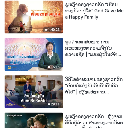
ຮູບເງົາຂອງຊາວຄຣິດ “ເຮືອນ
ຂອງຂ້ອຍຢູ່ໃສ” God Gave Me
a Happy Family
1:40:23
ຊຸດຄຳເທດສະໜາ: ການ
ສະແຫວງຫາຄວາມຈິງໃນ
ຄວາມເຊື່ອ | “ພຣະຜູ້ເປັນເຈົ້າຈະ
ກັບຄືນມາເທິງກ້ອນເມກແທ້ໆບໍ?”
16:16
ວິດີໂອຄຳພະຍານຂອງຊາວຄຣິດ
“ຂ້ອຍບໍ່ແຂ່ງຂັນກັບຄົນອື່ນອີກ
ຕໍ່ໄປ” | ສຽງແຫ່ງການ
ສັນລະເສີນ 2026
29:11
ຮູບເງົາຂອງຊາວຄຣິດ | ຫຼັງຈາກ
ທີ່ຮັບຮູ້ວ່າລູກສາວຂອງລາວມີພະ