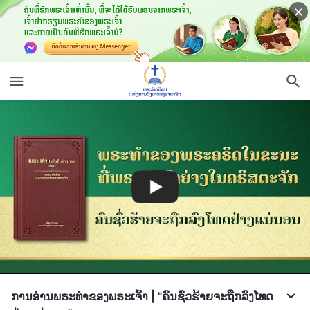
ການອ່ານພຣະທຳຂອງພຣະເຈົ້າ | "ຄົນຊົ່ວຮ້າຍຈະຖືກລົງໂທດ