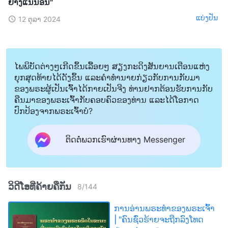
ຢ່າງແນ່ນອນ"
ແບ່ງປັນ
12 ຕຸລາ 2024
ໄພພິບັດຕ່າງໆເກີດຂຶ້ນເລື້ອຍໆ ສຽງກະດິງສັນຍານເຕືອນແຫ່ງ
ຍຸກສຸດທ້າຍໄດ້ດັງຂຶ້ນ ແລະຄໍາທໍານາຍກ່ຽວກັບການກັບມາ
ຂອງພຣະຜູ້ເປັນເຈົ້າໄດ້ກາຍເປັນຈີງ ທ່ານຢາກຕ້ອນຮັບການກັບ
ຄືນມາຂອງພຣະເຈົ້າກັບຄອບຄົວຂອງທ່ານ ແລະໄດ້ໂອກາດ
ປົກປ້ອງຈາກພຣະເຈົ້າບໍ?
ຕິດຕໍ່ພວກເຮົາຜ່ານທາງ Messenger
ວິດີໂອທີ່ຄ້າຍຄືກັນ
8
/
144
ການອ່ານພຣະທຳຂອງພຣະເຈົ້າ
| "ຄົນຊົ່ວຮ້າຍຈະຖືກລົງໂທດ