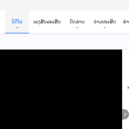
ວິ​ດີ​ໂອ
ເພງສັນລະເສີນ
ບົດອ່ານ
ຂ່າວປະເສີດ
ຄ