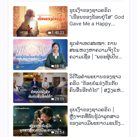
ຮູບເງົາຂອງຊາວຄຣິດ
“ເຮືອນຂອງຂ້ອຍຢູ່ໃສ” God
Gave Me a Happy
Family
1:40:23
ຊຸດຄຳເທດສະໜາ: ການ
ສະແຫວງຫາຄວາມຈິງໃນ
ຄວາມເຊື່ອ | “ພຣະຜູ້ເປັນ
ເຈົ້າຈະກັບຄືນມາເທິງກ້ອນ
16:16
ເມກແທ້ໆບໍ?”
ວິດີໂອຄຳພະຍານຂອງຊາວ
ຄຣິດ “ຂ້ອຍບໍ່ແຂ່ງຂັນກັບ
ຄົນອື່ນອີກຕໍ່ໄປ” | ສຽງແຫ່ງ
ການສັນລະເສີນ 2026
29:11
ຮູບເງົາຂອງຊາວຄຣິດ |
ຫຼັງຈາກທີ່ຮັບຮູ້ວ່າລູກສາວ
ຂອງລາວມີພະຍາດມະເຮັງ
(ໄຮໄລ້)
26:54