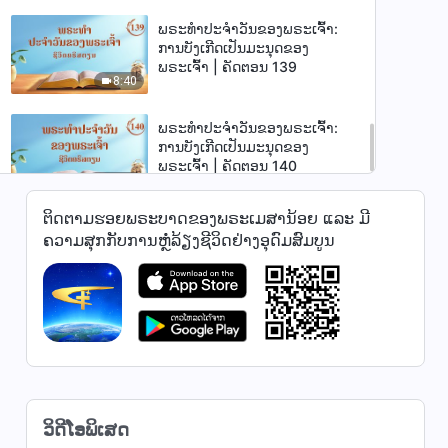
ພຣະທຳປະຈຳວັນຂອງພຣະເຈົ້າ:
ການບັງເກີດເປັນມະນຸດຂອງ
ພຣະເຈົ້າ | ຄັດຕອນ 139
8:40
ພຣະທຳປະຈຳວັນຂອງພຣະເຈົ້າ:
ການບັງເກີດເປັນມະນຸດຂອງ
ພຣະເຈົ້າ | ຄັດຕອນ 140
14:36
ຕິດຕາມຮອຍພຣະບາດຂອງພຣະເມສານ້ອຍ ແລະ ມີ
ຄວາມສຸກກັບການຫຼໍ່ລ້ຽງຊີວິດຢ່າງອຸດົມສົມບູນ
ວິດີໂອພິເສດ