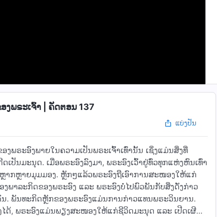
ອງພຣະເຈົ້າ | ຄັດຕອນ 137
ແບ່ງປັນ
ງພຣະອົງພາຍໃນຄວາມເປັນພຣະເຈົ້າເທົ່ານັ້ນ ເຊິ່ງແມ່ນສິ່ງທີ່
ັນມະນຸດ. ເມື່ອພຣະອົງລົງມາ, ພຣະອົງເວົ້າຢູ່ທົ່ວທຸກແຫ່ງຫົນເທົ່າ
ກຫຼາກຫຼາຍມຸມມອງ. ຫຼັກໆແລ້ວພຣະອົງຖືເອົາການສະໜອງໃຫ້ແກ່
ພາລະກິດຂອງພຣະອົງ ແລະ ພຣະອົງບໍ່ໄປພົວພັນກັບສິ່ງດັ່ງກ່າວ
້ຄົນ. ພັນທະກິດຫຼັກຂອງພຣະອົງແມ່ນການກ່າວແທນພຣະວິນຍານ.
ຕ້ອງໄດ້, ພຣະອົງແມ່ນພຽງສະໜອງໃຫ້ແກ່ຊີວິດມະນຸດ ແລະ ເປີດເຜີຍ