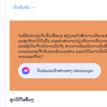
ຄວາມຈິງ. ພຣະອົງບໍ່ພົວພັນກັບວຽກງານຂອງມະນຸດ ເຊິ່ງກໍຄື ພ
ເມື່ອພຣະເຈົ້າມາສູ່ເນື້ອໜັງ, ຖ້າພຣະອົງພຽງແຕ່ກະທໍາພາລະກິດຂອງ
ເບິ່ງເພີ່ມເຕີມ
ພາລະກິດສັກສິດໄດ້ ແລະ ພຣະເຈົ້າຈະບໍ່ພົວພັນໃນວຽກງານຂອງມະນຸ
ເຈດຕະນາຂອງພຣະອົງ ເພື່ອປະຕິບັດພາລະກິດຮ່ວມກັບພຣະອົງ, ມະ
ເພື່ອປະຕິບັດພາລະກິດຂອງພຣະອົງ, ພຣະອົງໄດ້ກະທໍາພາລະກິດຜ່ານຜ
ພຣະອົງໄດ້. ພຣະເຈົ້າຕ້ອງໃຊ້ຜູ້ຄົນທໍາມະດາທີ່ສອດຄ່ອງກັບເຈດຕະ
ເປັນພຣະເຈົ້າຜູ້ທີ່ບັງເກີດເປັນມະນຸດ. ພວກເຂົາເປັນພຽງຜູ້ຄົນທີ່
ຄຣິດຕະຈັກ ເພື່ອລະດັບຂະບວນການຮັບຮູ້ຂອງມະນຸດ ກໍຄືສະ
ສາມາດກ່າວຈາກມຸມມອງຂອງຄວາມເປັນພຣະເຈົ້າໂດຍກົງໄດ້ ໂ
ເວົ້າອີກແບບໜຶ່ງກໍຄື ພຣະເຈົ້ານໍາໃຊ້ຜູ້ຄົນຈໍານວນໜຶ່ງທີ່ສອ
ພຣະວິນຍານ. ໃນທໍານອງດຽວກັນ, ທຸກຄົນທີ່ພຣະເຈົ້ານໍາໃຊ້
ໄພພິບັດຕ່າງໆເກີດຂຶ້ນເລື້ອຍໆ ສຽງກະດິງສັນຍານເຕືອນແຫ
ພຣະອົງກະທໍາໃນຄວາມເປັນພຣະເຈົ້າຂອງພຣະອົງ ເພື່ອໃຫ້ພາລະກິດດ
ຂອງພຣະວິນຍານຂອງພຣະເຈົ້າໃນຮ່າງກາຍທີ່ເປັນເນື້ອໜັງ ແລ້ວເປັ
ຍຸກສຸດທ້າຍໄດ້ດັງຂຶ້ນ ແລະຄໍາທໍານາຍກ່ຽວກັບການກັບມາ
ເປັນພາສາມະນຸດ ເພື່ອວ່າ ຜູ້ຄົນຈະສາມາດຢັ່ງຮູ້ ແລະ ເຂົ້າໃຈພາລະກ
ພຣະເຈົ້າໃນທຸກມື້ນີ້ຍັງແມ່ນພຣະວິນຍານຂອງພຣະເຈົ້າທີ່ກະທ
ພຣະທຳ, ເຫຼັ້ມທີ 1. ການປາກົດຕົວ ແລະ ພາລະກິດຂອງພຣະເຈົ້າ. ຄວາມແຕ
ພຣະຜູ້ເປັນເຈົ້າໄດ້ກາຍເປັນຈີງ ທ່ານຢາກຕ້ອນຮັບການກັບຄ
ພາສາສັກສິດຂອງພຣະເຈົ້າໄດ້ ຍ້ອນວ່າ ບໍ່ວ່າຢ່າງໃດກໍຕາມ ຜູ້ຄົ
ພຣະເຈົ້າທີ່ປະຕິບັດພາລະກິດໃນເນື້ອໜັງເຊັ່ນດຽວກັນ; ທັງສອງແມ່
ມາຂອງພຣະເຈົ້າກັບຄອບຄົວຂອງທ່ານ ແລະໄດ້ໂອກາດປົກປ
ແລະ ຍ້ອນວ່າ ຄວາມສາມາດໃນການເຂົ້າໃຈຂອງມະນຸດແມ່ນຕໍ່າຫຼາຍ. 
ພຣະເຈົ້າໃຊ້ໃນຫຼາຍຍຸກຫຼາຍສະໄໝແມ່ນລ້ວນແລ້ວແຕ່ສາມາດສະ
ຈາກພຣະເຈົ້າບໍ?
ກະທໍາພາລະກິດໃນເນື້ອໜັງທີ່ບັງເກີດເປັນມະນຸດ. ຖ້າມີແຕ່ພາລະກິດສ
ເຖິງຫຼັກການໃນການປະພຶດຂອງມະນຸດ. ພວກເຂົາມີແນວຄິດປົກກະຕິ
ຍ້ອນວ່າ ມະນຸດບໍ່ເຂົ້າໃຈພາສາຂອງພຣະເຈົ້າ. ມະນຸດສາມາດເຂົ
ພວກເຂົາມີຄວາມສາມາດພິເສດ ແລະ ສະຕິປັນຍາມາແຕ່ເກີດ. ໃນການ
ຕິດຕໍ່ພວກເຮົາຜ່ານທາງ Messenger
ພຣະເຈົ້າເທົ່ານັ້ນ ເຊິ່ງເປັນຜູ້ທີ່ອະທິບາຍພຣະທໍາຂອງພຣະອົງໃຫ້ແຈ່
ນໍາໃຊ້ພອນສະຫວັນຂອງພວກເຂົາ ເຊິ່ງເປັນພອນສະຫວັນທີ່ພຣະເຈ
ພາລະກິດພາຍໃນມະນຸດຊາດ, ນັ້ນກໍພຽງແຕ່ສາມາດຮັກສາຊີວິດປົ
ພອນສະຫວັນຂອງພວກເຂົາ ໂດຍໃຊ້ຈຸດແຂງຂອງພວກເຂົາໃນການຮັບໃ
ມະນຸດໄດ້. ພາລະກິດຂອງພຣະເຈົ້າຈະບໍ່ສາມາດມີຈຸດເລີ່ມຕົ້ນໃໝ່ໄດ
ແມ່ນປາສະຈາກແນວຄິດ ຫຼື ຄວາມຄິດ, ປາສະຈາກເຈດຕະນາຂອງມະ
ຂອງພຣະເຈົ້າທີ່ບັງເກີດເປັນມະນຸດເທົ່ານັ້ນ ທີ່ກ່າວທຸກສິ່ງທີ່ຈໍາ
ຄວາມວ່າ ພຣະອົງບໍ່ມີຄວາມຮູ້ທາງດ້ານຫຼັກການກ່ຽວກັບການປະພຶ
ການບັງເກີດເປັນມະນຸດຂອງພຣະອົງ ຫລັງຈາກທີ່ຜູ້ຄົນປະຕິບັດ
ແຜ່ນດິນໂລກ. ພາລະກິດຂອງພຣະອົງ ແລະ ພຣະທໍາຂອງພຣະອົງແມ່ນບ
ຊຸດວິດີໂອອື່ນໆ
ເທົ່ານັ້ນ ອຸປະນິໄສທາງຊີວິດຂອງພວກເຂົາຈຶ່ງຈະສາມາດປ່ຽນໄດ້ 
ແມ່ນການສະແດງອອກໂດຍກົງເຖິງເຈດຕະນາຂອງພຣະວິນຍານ ແລ