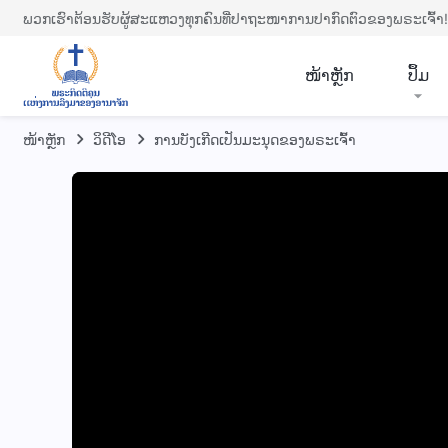
ພວກເຮົາຕ້ອນຮັບຜູ້ສະແຫວງທຸກຄົນທີ່ປາຖະໜາການປາກົດຕົວຂອງພຣະເຈົ້າ!
​ໜ້າຫຼັກ
ປຶ້ມ
ໜ້າຫຼັກ
​ວິ​ດີ​ໂອ
ການບັງເກີດເປັນມະນຸດຂອງພຣະເຈົ້າ