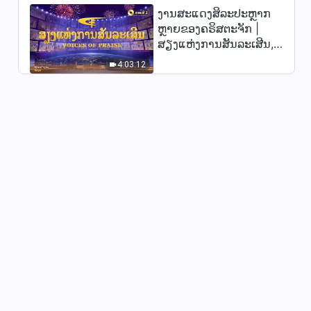
ງານສະແດງສິລະປະຫຼາກ
ຫຼາຍຂອງຄຣິສຕະຈັກ |
ສຽງແຫ່ງການສັນລະເສີນ,
ຕອນທີ 2
4:03:12