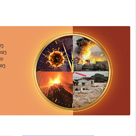
ຣະອົງບໍ່ມີສ່ວນໃນວຽກງານຂອງມະນຸດ. ມະນຸດບໍ່ສາມາດປະຕິບັດ
ຄວາມເປັນພຣະເຈົ້າເທົ່ານັ້ນ ໂດຍທີ່ບໍ່ມີຜູ້ຄົນທີ່ສອດຄ່ອງກັບ
ດ. ຕະຫຼອດຫຼາຍປີທີ່ຜ່ານມາ ນັບຕັ້ງແຕ່ພຣະເຈົ້າໄດ້ມາສູ່ໂລກນີ້
ນຸດກໍຈະບໍ່ສາມາດເຂົ້າໃຈເຈດຕະນາຂອງພຣະເຈົ້າ ຫຼື ພົວພັນກັບ
ູ້ຄົນຕະຫຼອດມາ. ແນວໃດກໍ່ຕາມ ແຕ່ບໍ່ສາມາດຖືວ່າ ຜູ້ຄົນເຫຼົ່ານີ້
ນາຂອງພຣະອົງ ເພື່ອສໍາເລັດພາລະກິດນີ້, ເພື່ອເບິ່ງແຍງ ແລະ ຊີ້ນໍາ
ພຣະເຈົ້ານໍາໃຊ້ເທົ່ານັ້ນ. ໃນຂະນະດຽວກັນ, ພຣະເຈົ້າໃນປັດຈຸບັນ
ໝອງຂອງເຂົາສາມາດປະມວນນັ້ນຈະສາມາດຈິນຕະນາການໄດ້ສຳເລັດ.
ດຍສົ່ງສຽງຂອງພຣະວິນຍານອອກ ແລະ ເຮັດພາລະກິດແທນ
ດຄ່ອງກັບເຈດຕະນາຂອງພຣະອົງເພື່ອ “ແປຄວາມໝາຍ” ພາລະກິດທີ່
ໃນຫຼາຍຍຸກຫຼາຍສະໄໝຜ່ານມາແມ່ນຕົວຢ່າງຂອງການເຮັດພາລະກິດ
່ງ
ັ່ງກ່າວໄດ້ຖືກເປີດເຜີຍອອກ ເຊິ່ງນັ້ນກໍຄື ເພື່ອປ່ຽນພາສາສັກສິດ
ນຫຍັງຈຶ່ງບໍ່ສາມາດເອີ້ນພວກເຂົາວ່າເປັນພຣະເຈົ້າໄດ້? ແຕ່
ຂອງ
ິດນັ້ນໄດ້. ຖ້າພຣະເຈົ້າບໍ່ໄດ້ກະທໍາດັ່ງນັ້ນ ກໍຈະບໍ່ມີໃຜເຂົ້າໃຈ
ໍາພາລະກິດໃນເນື້ອໜັງໂດຍກົງ ແລະ ພຣະເຢຊູກໍແມ່ນພຣະວິນຍານຂອງ
ກຕ່າງທີ່ສໍາຄັນລະຫວ່າງພຣະເຈົ້າຜູ້ບັງເກີດເປັນມະນຸດ ແລະ ຜູ້ຄົນທີ່ຖືກໃຊ້
ືນ
ນທີ່ສອດຄ່ອງກັບເຈດຕະນາຂອງພຣະເຈົ້ານັ້ນ ແມ່ນເປັນຄົນກຸ່ມນ້ອຍ
ນເອີ້ນວ່າພຣະເຈົ້າ. ແລ້ວແມ່ນຫຍັງຄືຄວາມແຕກຕ່າງ? ຜູ້ຄົນທີ່
ໂດຍພຣະເຈົ້າ
້ອງ
ນັ້ນແມ່ນເຫດຜົນທີ່ພຣະເຈົ້າເລືອກໃຊ້ວິທີນີ້ເທົ່ານັ້ນ ໃນເວລາ
ແດງແນວຄິດ ແລະ ເຫດຜົນຢ່າງປົກກະຕິ. ພວກເຂົາລ້ວນເຂົ້າໃຈ
ັກສິດເທົ່ານັ້ນ ມະນຸດຈະບໍ່ມີທາງຮູ້ ຫຼື ພົວພັນກັບພຣະເຈົ້າໄດ້
ແບບມະນຸດ ແລະ ມີທຸກສິ່ງທີ່ຜູ້ຄົນປົກກະຕິຄວນມີ. ສ່ວນໃຫຍ່
້າໃຈພາສານີ້ໄດ້ຜ່ານຕົວແທນຂອງຜູ້ຄົນທີ່ສອດຄ່ອງກັບເຈດຕະນາຂອງ
ກະທໍາພາລະກິດຕໍ່ຜູ້ຄົນເຫຼົ່ານີ້ ພຣະວິນຍານຂອງພຣະເຈົ້າໄດ້
ມແຈ້ງຂຶ້ນ. ເຖິງຢ່າງໃດກໍຕາມ, ຖ້າມີແຕ່ຜູ້ຄົນດັ່ງກ່າວທີ່ປະຕິບັດ
ົ້າປະທານໃຫ້ພວກເຂົາຢູ່ແລ້ວ. ພຣະວິນຍານຂອງພຣະເຈົ້ານໍາໃຊ້
ກກະຕິຂອງມະນຸດເທົ່ານັ້ນ ແຕ່ບໍ່ສາມາດປ່ຽນແປງອຸປະນິໄສຂອງ
ຊ້ພຣະເຈົ້າ. ແຕ່ເຖິງຢ່າງນັ້ນກໍຕາມ, ແກ່ນແທ້ຂອງພຣະເຈົ້າ
້; ຈະມີແຕ່ເພງເກົ່າ ແລະ ຄໍາເວົ້າເກົ່າຊໍ້າຊາກ. ມີແຕ່ຜ່ານຕົວແທນ
ນຸດ ແລະ ແມ່ນແຕ່ຂາດສິ່ງທີ່ມະນຸດທໍາມະດາມີ. ນັ້ນໝາຍ
ເປັນຕ້ອງກ່າວ ແລະ ກະທໍາທຸກສິ່ງທີ່ຈໍາເປັນຕ້ອງກະທໍາໃນຊ່ວງເວລາຂອງ
ດຂອງມະນຸດ. ມັນເປັນແນວນີ້ເມື່ອພຣະເຈົ້າໃນປັດຈຸບັນມາສູ່
 ແລະ ປະສົບກັບພາລະກິດຕາມພຣະທໍາຂອງພຣະອົງ ເຊິ່ງດ້ວຍເຫດນັ້ນ
ໍ່ໄດ້ປົນກັບເຈດຕະນາ ຫຼື ຄວາມຄິດຂອງມະນຸດ ແຕ່ສິ່ງເຫຼົ່ານັ້ນ
ແລະ ດ້ວຍເຫດນັ້ນເທົ່ານັ້ນ ພວກເຂົາຈຶ່ງຈະສາມາດດໍາລົງຊີວິດໄປກັບ
ະ ພຣະອົງເຮັດພາລະກິດໃນນາມຂອງພຣະເຈົ້າໂດຍກົງ. ນີ້ໝາຍ