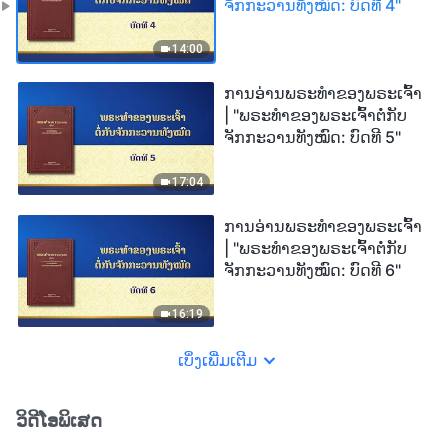
ຈັກກະວານທັງໝົດ: ບົດທີ 4"
14:00
ການອ່ານພຣະທຳຂອງພຣະເຈົ້າ
| "ພຣະທຳຂອງພຣະເຈົ້າຕໍ່ກັບ
ຈັກກະວານທັງໝົດ: ບົດທີ 5"
17:04
ການອ່ານພຣະທຳຂອງພຣະເຈົ້າ
| "ພຣະທຳຂອງພຣະເຈົ້າຕໍ່ກັບ
ຈັກກະວານທັງໝົດ: ບົດທີ 6"
16:19
ເບິ່ງເພີ່ມເຕີມ
ວິດີໂອພິເສດ