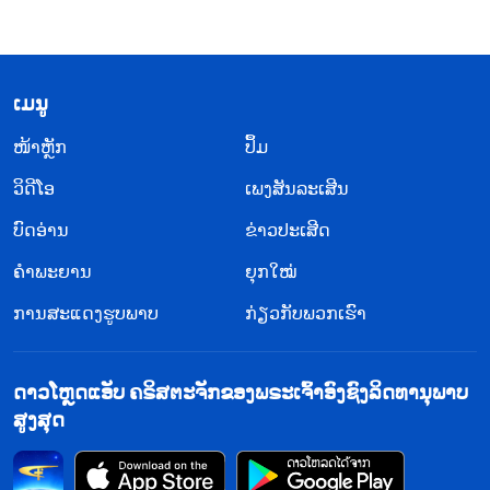
​ເມ​ນູ
​ໜ້າຫຼັກ
ປຶ້ມ
ວິ​ດີ​ໂອ
ເພງສັນລະເສີນ
ບົດອ່ານ
ຂ່າວປະເສີດ
ຄຳພະຍານ
ຍຸກໃໝ່
ການສະແດງຮູບພາບ
ກ່ຽວກັບພວກເຮົາ
ດາວໂຫຼດແອັບ ຄຣິສຕະຈັກຂອງພຣະເຈົ້າອົງຊົງລິດທານຸພາບ
ສູງສຸດ