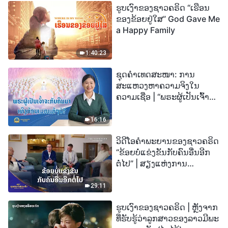
ຮູບເງົາຂອງຊາວຄຣິດ “ເຮືອນ
ຂອງຂ້ອຍຢູ່ໃສ” God Gave Me
a Happy Family
1:40:23
ຊຸດຄຳເທດສະໜາ: ການ
ສະແຫວງຫາຄວາມຈິງໃນ
ຄວາມເຊື່ອ | “ພຣະຜູ້ເປັນເຈົ້າຈະ
ກັບຄືນມາເທິງກ້ອນເມກແທ້ໆບໍ?”
16:16
ວິດີໂອຄຳພະຍານຂອງຊາວຄຣິດ
“ຂ້ອຍບໍ່ແຂ່ງຂັນກັບຄົນອື່ນອີກ
ຕໍ່ໄປ” | ສຽງແຫ່ງການ
ສັນລະເສີນ 2026
29:11
ຮູບເງົາຂອງຊາວຄຣິດ | ຫຼັງຈາກ
ທີ່ຮັບຮູ້ວ່າລູກສາວຂອງລາວມີພະ