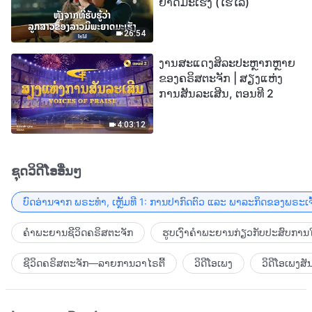
ຍາດມະເຮັງ (ໄຮໄລ້)
26:54
ງານສະແດງສິລະປະຫຼາກຫຼາຍ
ຂອງຄຣິສຕະຈັກ | ສຽງແຫ່ງ
ການສັນລະເສີນ, ຕອນທີ 2
4:03:12
ຊຸດວິດີໂອອື່ນໆ
ບົດອ່ານຈາກ ພຣະທຳ, ເຫຼັ້ມທີ 1: ການປາກົດຕົວ ແລະ ພາລະກິດຂອງພຣະເຈົ
ຄຳພະຍານຊີວິດຄຣິສຕະຈັກ
ຮູບເງົາຄຳພະຍານກ່ຽວກັບປະສົບການໃ
ຊີວິດຄຣິສຕະຈັກ—ລາຍການວາໄຣຕີ້
ວິດີໂອເພງ
ວິດີໂອເພງສັ