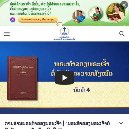
ການອ່ານພຣະທຳຂອງພຣະເຈົ້າ | "ພຣະທຳຂອງພຣະເຈົ້າຕໍ່