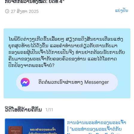
ກັບຈັກກະວານທັງໝົດ: ບົດທີ 4"
ແບ່ງປັນ
27 ສິງຫາ 2025
ໄພພິບັດຕ່າງໆເກີດຂຶ້ນເລື້ອຍໆ ສຽງກະດິງສັນຍານເຕືອນແຫ່ງ
ຍຸກສຸດທ້າຍໄດ້ດັງຂຶ້ນ ແລະຄໍາທໍານາຍກ່ຽວກັບການກັບມາ
ຂອງພຣະຜູ້ເປັນເຈົ້າໄດ້ກາຍເປັນຈີງ ທ່ານຢາກຕ້ອນຮັບການກັບ
ຄືນມາຂອງພຣະເຈົ້າກັບຄອບຄົວຂອງທ່ານ ແລະໄດ້ໂອກາດ
ປົກປ້ອງຈາກພຣະເຈົ້າບໍ?
ຕິດຕໍ່ພວກເຮົາຜ່ານທາງ Messenger
ວິດີໂອທີ່ຄ້າຍຄືກັນ
1
/
11
ການອ່ານພຣະທຳຂອງພຣະເຈົ້າ
| "ພຣະທຳຂອງພຣະເຈົ້າຕໍ່ກັບ