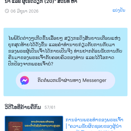
ນໍາ ແລະ ຜູ້ເຮັດວຽກ (20)" ສ່ວນທີ ຫ້າ
ແບ່ງປັນ
06 ມິຖຸນາ 2026
ໄພພິບັດຕ່າງໆເກີດຂຶ້ນເລື້ອຍໆ ສຽງກະດິງສັນຍານເຕືອນແຫ່ງ
ຍຸກສຸດທ້າຍໄດ້ດັງຂຶ້ນ ແລະຄໍາທໍານາຍກ່ຽວກັບການກັບມາ
ຂອງພຣະຜູ້ເປັນເຈົ້າໄດ້ກາຍເປັນຈີງ ທ່ານຢາກຕ້ອນຮັບການກັບ
ຄືນມາຂອງພຣະເຈົ້າກັບຄອບຄົວຂອງທ່ານ ແລະໄດ້ໂອກາດ
ປົກປ້ອງຈາກພຣະເຈົ້າບໍ?
ຕິດຕໍ່ພວກເຮົາຜ່ານທາງ Messenger
ວິດີໂອທີ່ຄ້າຍຄືກັນ
57
/
61
ການອ່ານພຣະທຳຂອງພຣະເຈົ້າ
| "ຄວາມຮັບຜິດຊອບຂອງຜູ້ນໍາ