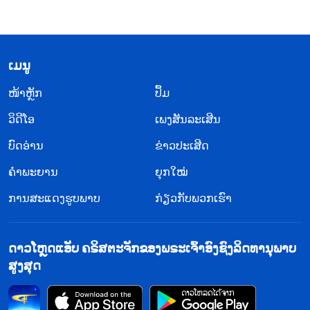
​ເມ​ນູ
​ໜ້າຫຼັກ
ປຶ້ມ
ວິ​ດີ​ໂອ
ເພງສັນລະເສີນ
ບົດອ່ານ
ຂ່າວປະເສີດ
ຄຳພະຍານ
ຍຸກໃໝ່
ການສະແດງຮູບພາບ
ກ່ຽວກັບພວກເຮົາ
ດາວໂຫຼດແອັບ ຄຣິສຕະຈັກຂອງພຣະເຈົ້າອົງຊົງລິດທານຸພາບ
ສູງສຸດ