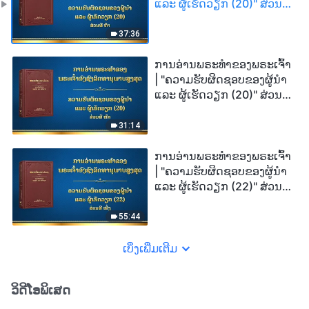
ແລະ ຜູ້ເຮັດວຽກ (20)" ສ່ວນທີ
ຫ້າ
37:36
ການອ່ານພຣະທຳຂອງພຣະເຈົ້າ
| "ຄວາມຮັບຜິດຊອບຂອງຜູ້ນໍາ
ແລະ ຜູ້ເຮັດວຽກ (20)" ສ່ວນທີ
ຫົກ
31:14
ການອ່ານພຣະທຳຂອງພຣະເຈົ້າ
| "ຄວາມຮັບຜິດຊອບຂອງຜູ້ນໍາ
ແລະ ຜູ້ເຮັດວຽກ (22)" ສ່ວນທີ
ໜຶ່ງ
55:44
ເບິ່ງເພີ່ມເຕີມ
ວິດີໂອພິເສດ