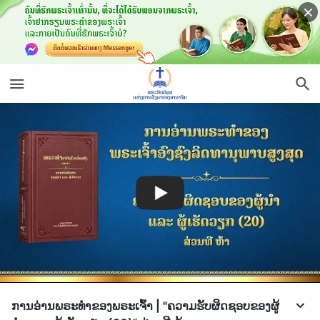
ການອ່ານພຣະທຳຂອງພຣະເຈົ້າ | "ຄວາມຮັບຜິດຊອບຂອງຜູ້