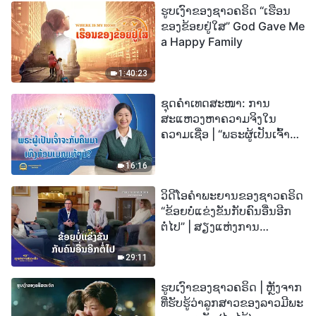
ຮູບເງົາຂອງຊາວຄຣິດ “ເຮືອນ
ຂອງຂ້ອຍຢູ່ໃສ” God Gave Me
a Happy Family
1:40:23
ຊຸດຄຳເທດສະໜາ: ການ
ສະແຫວງຫາຄວາມຈິງໃນ
ຄວາມເຊື່ອ | “ພຣະຜູ້ເປັນເຈົ້າຈະ
ກັບຄືນມາເທິງກ້ອນເມກແທ້ໆບໍ?”
16:16
ວິດີໂອຄຳພະຍານຂອງຊາວຄຣິດ
“ຂ້ອຍບໍ່ແຂ່ງຂັນກັບຄົນອື່ນອີກ
ຕໍ່ໄປ” | ສຽງແຫ່ງການ
ສັນລະເສີນ 2026
29:11
ຮູບເງົາຂອງຊາວຄຣິດ | ຫຼັງຈາກ
ທີ່ຮັບຮູ້ວ່າລູກສາວຂອງລາວມີພະ