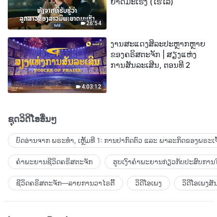
ຍາດມະເຮັງ (ໄຮໄລ້)
26:54
ງານສະແດງສິລະປະຫຼາກຫຼາຍ
ຂອງຄຣິສຕະຈັກ | ສຽງແຫ່ງ
ການສັນລະເສີນ, ຕອນທີ 2
4:03:12
ຊຸດວິດີໂອອື່ນໆ
ບົດອ່ານຈາກ ພຣະທຳ, ເຫຼັ້ມທີ 1: ການປາກົດຕົວ ແລະ ພາລະກິດຂອງພຣະເຈົ
ຄຳພະຍານຊີວິດຄຣິສຕະຈັກ
ຮູບເງົາຄຳພະຍານກ່ຽວກັບປະສົບການໃ
ຊີວິດຄຣິສຕະຈັກ—ລາຍການວາໄຣຕີ້
ວິດີໂອເພງ
ວິດີໂອເພງສັ