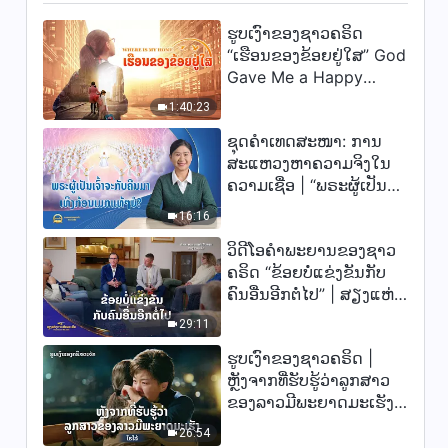
"ຄວາມຮັບຜິດຊອບຂອງຜູ້ນໍາ ແລະ
ຮູບເງົາຂອງຊາວຄຣິດ
ຜູ້ເຮັດວຽກ (22)" ສ່ວນທີ ສາມ
54:16
“ເຮືອນຂອງຂ້ອຍຢູ່ໃສ” God
Gave Me a Happy
Family
1:40:23
ຊຸດຄຳເທດສະໜາ: ການ
ສະແຫວງຫາຄວາມຈິງໃນ
ຄວາມເຊື່ອ | “ພຣະຜູ້ເປັນ
ເຈົ້າຈະກັບຄືນມາເທິງກ້ອນ
16:16
ເມກແທ້ໆບໍ?”
ວິດີໂອຄຳພະຍານຂອງຊາວ
ຄຣິດ “ຂ້ອຍບໍ່ແຂ່ງຂັນກັບ
ຄົນອື່ນອີກຕໍ່ໄປ” | ສຽງແຫ່ງ
ການສັນລະເສີນ 2026
29:11
ຮູບເງົາຂອງຊາວຄຣິດ |
ຫຼັງຈາກທີ່ຮັບຮູ້ວ່າລູກສາວ
ຂອງລາວມີພະຍາດມະເຮັງ
(ໄຮໄລ້)
26:54