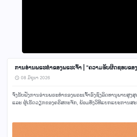
ການອ່ານພຣະທຳຂອງພຣະເຈົ້າ | "ຄວາມຮັບຜິດຊອບຂອງຜູ້
08 ມິຖຸນາ 2026
ຈົ່ງຮັບຟັງການອ່ານພຣະທຳຂອງພຣະເຈົ້າອົງຊົງລິດທານຸພາບສູງສຸ
ແລະ ຜູ້ເຮັດວຽກຂອງຄຣິສຕະຈັກ, ພ້ອມທັງວິທີແຍກແຍະການ