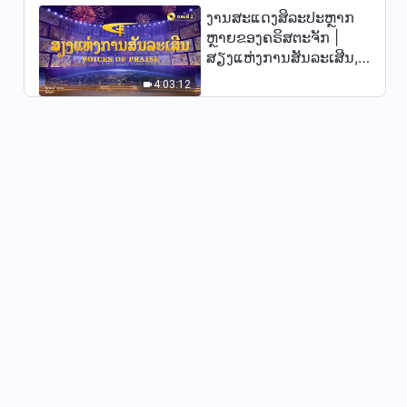
ງານສະແດງສິລະປະຫຼາກ
ຫຼາຍຂອງຄຣິສຕະຈັກ |
ສຽງແຫ່ງການສັນລະເສີນ,
ຕອນທີ 2
4:03:12