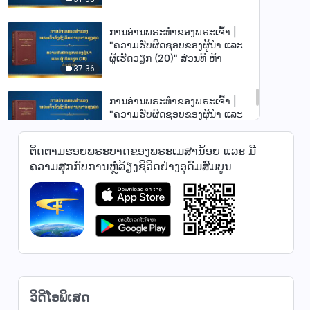
ການອ່ານພຣະທຳຂອງພຣະເຈົ້າ |
"ຄວາມຮັບຜິດຊອບຂອງຜູ້ນໍາ ແລະ
ຜູ້ເຮັດວຽກ (20)" ສ່ວນທີ ຫ້າ
37:36
ການອ່ານພຣະທຳຂອງພຣະເຈົ້າ |
"ຄວາມຮັບຜິດຊອບຂອງຜູ້ນໍາ ແລະ
ຜູ້ເຮັດວຽກ (20)" ສ່ວນທີ ຫົກ
31:14
ຕິດຕາມຮອຍພຣະບາດຂອງພຣະເມສານ້ອຍ ແລະ ມີ
ຄວາມສຸກກັບການຫຼໍ່ລ້ຽງຊີວິດຢ່າງອຸດົມສົມບູນ
ການອ່ານພຣະທຳຂອງພຣະເຈົ້າ |
"ຄວາມຮັບຜິດຊອບຂອງຜູ້ນໍາ ແລະ
ຜູ້ເຮັດວຽກ (22)" ສ່ວນທີ ໜຶ່ງ
55:44
ການອ່ານພຣະທຳຂອງພຣະເຈົ້າ |
"ຄວາມຮັບຜິດຊອບຂອງຜູ້ນໍາ ແລະ
ຜູ້ເຮັດວຽກ (22)" ສ່ວນທີ ສອງ
51:41
ວິດີໂອພິເສດ
ການອ່ານພຣະທຳຂອງພຣະເຈົ້າ |