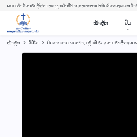
ພວກເຮົາຕ້ອນຮັບຜູ້ສະແຫວງທຸກຄົນທີ່ປາຖະໜາການປາກົດຕົວຂອງພຣະເຈົ້າ!
​ໜ້າຫຼັກ
ປຶ້ມ
ໜ້າຫຼັກ
​ວິ​ດີ​ໂອ
ບົດອ່ານຈາກ ພຣະທຳ, ເຫຼັ້ມທີ 5: ຄວາມຮັບຜິດຊອບຂອ