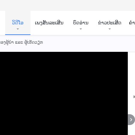
ວິ​ດີ​ໂອ
ເພງສັນລະເສີນ
ບົດອ່ານ
ຂ່າວປະເສີດ
ຄ
ງຜູ້ນໍາ ແລະ ຜູ້ເຮັດວຽກ