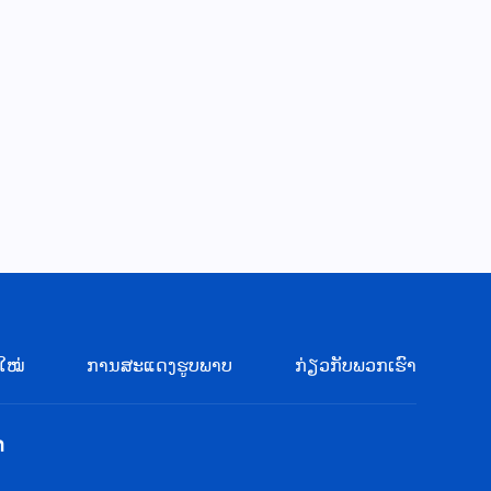
ໃໝ່
ການສະແດງຮູບພາບ
ກ່ຽວກັບພວກເຮົາ
າ