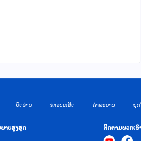
ບົດອ່ານ
ຂ່າວປະເສີດ
ຄຳພະຍານ
ຍຸກ
ຸພາບສູງສຸດ
ຕິດຕາມພວກເຮົ