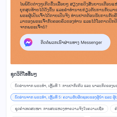
ໄພພິບັດຕ່າງໆເກີດຂຶ້ນເລື້ອຍໆ ສຽງກະດິງສັນຍານເຕືອນແຫ
ຍຸກສຸດທ້າຍໄດ້ດັງຂຶ້ນ ແລະຄໍາທໍານາຍກ່ຽວກັບການກັບມາ
ພຣະຜູ້ເປັນເຈົ້າໄດ້ກາຍເປັນຈີງ ທ່ານຢາກຕ້ອນຮັບການກັບຄ
ມາຂອງພຣະເຈົ້າກັບຄອບຄົວຂອງທ່ານ ແລະໄດ້ໂອກາດປົກປ
ຈາກພຣະເຈົ້າບໍ?
ຕິດຕໍ່ພວກເຮົາຜ່ານທາງ Messenger
ຊຸດວິດີໂອອື່ນໆ
ບົດອ່ານຈາກ ພຣະທຳ, ເຫຼັ້ມທີ 1: ການປາກົດຕົວ ແລະ ພາລະກິດຂອງພຣ
ບົດອ່ານຈາກ ພຣະທຳ, ເຫຼັ້ມທີ 5: ຄວາມຮັບຜິດຊອບຂອງຜູ້ນໍາ ແລະ ຜູ້
ຊຸດຄຳເທດສະໜາ: ການສະແຫວງຫາຄວາມຈິງໃນຄວາມເຊື່ອ
ຄ