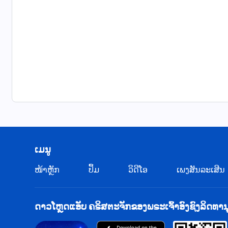
​ເມ​ນູ
​ໜ້າຫຼັກ
ປຶ້ມ
ວິ​ດີ​ໂອ
ເພງສັນລະເສີນ
ດາວໂຫຼດແອັບ ຄຣິສຕະຈັກຂອງພຣະເຈົ້າອົງຊົງລິດທານ