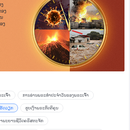
່ງ
ຂອງ
ືນ
້ອງ
ະເຈົ້າ
ການອ່ານພຣະທຳປະຈຳວັນຂອງພຣະເຈົ້າ
ເຮັດວຽກ
ຮູບເງົາພຣະກິດຕິຄຸນ
ຳພະຍານຊີວິດຄຣິສຕະຈັກ