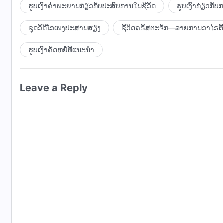
ຮູບເງົາຄຳພະຍານກ່ຽວກັບປະສົບການໃນຊີວິດ
ຮູບເງົາກ່ຽວກັ
ຊຸດວິດີໂອເພງປະສານສຽງ
ຊີວິດຄຣິສຕະຈັກ—ລາຍການວາໄຣຕີ້
ຮູບເງົາຄັດຫຍໍ້ທີ່ແນະນໍາ
Leave a Reply