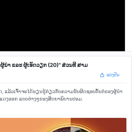
ນໍາ ແລະ ຜູ້ເຮັດວຽກ (20)" ສ່ວນທີ ສາມ
ແບ່ງປັນ
ດ, ແລ້ວເຈົ້າຈະໄດ້ຮຽນຮູ້ກ່ຽວກັບຄວາມຮັບຜິດຊອບຕົ້ນຕໍຂອງຜູ້ນຳ
ສະແດງອອກ ແບບຕ່າງໆຂອງສິດຍາພິບານປອມ.