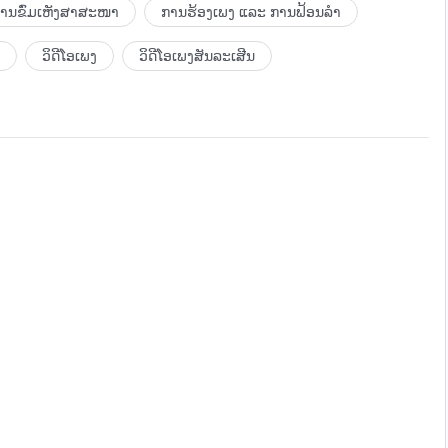
ບການຂົ່ມເຫັງສາສະໜາ
ການຮ້ອງເພງ ແລະ ການຟ້ອນລຳ
ວິດີໂອເພງ
ວິດີໂອເພງສັນລະເສີນ