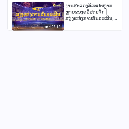
ງານສະແດງສິລະປະຫຼາກ
ພຣະທຳປະຈຳວັນຂອງພຣະເຈົ້າ:
ຫຼາຍຂອງຄຣິສຕະຈັກ |
ການຮູ້ຈັກພາລະກິດຂອງພຣະເຈົ້າ |
ສຽງແຫ່ງການສັນລະເສີນ,
ຄັດຕອນ 184
12:58
ຕອນທີ 2
4:03:12
ພຣະທຳປະຈຳວັນຂອງພຣະເຈົ້າ:
ການຮູ້ຈັກພາລະກິດຂອງພຣະເຈົ້າ |
ຄັດຕອນ 187
5:50
ພຣະທຳປະຈຳວັນຂອງພຣະເຈົ້າ:
ການຮູ້ຈັກພາລະກິດຂອງພຣະເຈົ້າ |
ຄັດຕອນ 189
11:25
ພຣະທຳປະຈຳວັນຂອງພຣະເຈົ້າ:
ການຮູ້ຈັກພາລະກິດຂອງພຣະເຈົ້າ |
ຄັດຕອນ 190
7:07
ພຣະທຳປະຈຳວັນຂອງພຣະເຈົ້າ:
ການຮູ້ຈັກພາລະກິດຂອງພຣະເຈົ້າ |