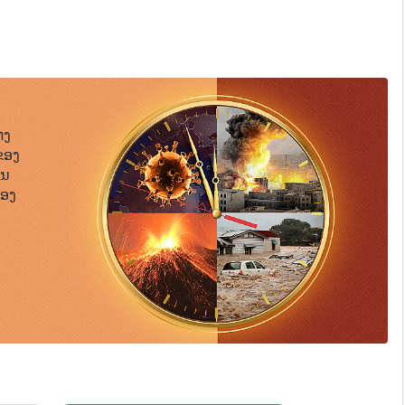
ເຮັດໃຫ້ເສື່ອມຊາມຢ່າງເລິກເຊິ່ງ. ພາລະກິດຂອງພຣະອົງກ່ຽວກັບກົດ
ຕກຕ່າງລະຫວ່າງພັນທະກິດຂອງພຣະເຈົ້າຜູ້ບັງເກີດເປັນມະນຸດ ແລະ ໜ້າທີ່ຂອງ
່ງເປັນຈຸດເລີ່ມຕົ້ນໃນພາລະກິດຂອງຄວາມລອດພົ້ນ ແລະ ບໍ່ໄດ້
ມະນຸດ
ເພາະສະນັ້ນ ໃນເບື້ອງຕົ້ນຂອງພາລະກິດແຫ່ງຄວາມລອດພົ້ນ ພຣະອົງ
ົງໃນດິນແດນອິດສະຣາເອນ. ນີ້ຄືເຫດຜົນທີ່ພຣະອົງຕ້ອງການມີວິທີການ
່ງເກີດມີຜູ້ຄົນໃນທ່າມກາງສິ່ງມີຊີວິດທີ່ຖືກສ້າງຂຶ້ນທີ່ເວົ້າ ແລະ
ຊາຍຂອງມະນຸດ ແລະ ສາສະດາທັງຫຼາຍໄດ້ມາກະທໍາພາລະກິດທ່າມກາງ
່ງ
ໂດຍຕາງໜ້າພຣະເຢໂຮວາ. ການທີ່ຖືກພຣະເຢໂຮວາເອີ້ນວ່າ “ບຸດ
ຂອງ
ທນພຣະເຢໂຮວາ. ພວກເຂົາຍັງເປັນມະຫາປະໂລຫິດທ່າມກາງຜູ້ຄົນຂອງ
ືນ
ຍພຣະເຢໂຮວາ ແລະ ເປັນຜູ້ທີ່ຖືກພຣະວິນຍານຂອງພຣະເຢໂຮວາເຮັດ
້ອງ
ບໃຊ້ພຣະເຢໂຮວາໂດຍກົງ. ໃນທາງກົງກັນຂ້າມ, ສາສະດາແມ່ນຜູ້ອຸທິດ
ຊົນເຜົ່າ. ພວກເຂົາຍັງໄດ້ທໍານາຍພາລະກິດຂອງພຣະເຢໂຮວາ. ບໍ່ວ່າຈະ
ູງໂດຍພຣະວິນຍານຂອງພຣະເຢໂຮວາເອງ ແລະ ມີພາລະກິດຂອງພຣະ
ທີ່ເປັນຕົວແທນໃຫ້ກັບ ພຣະເຢໂຮວາໂດຍກົງ; ພວກເຂົາປະຕິບັດ
ມ່ນຍ້ອນວ່າ ພວກເຂົາເປັນເນື້ອໜັງທີ່ໄດ້ບັງເກີດຈາກພຣະວິນຍານ
າ ແລະ ການປະຕິບັດພາລະກິດໃນນາມຂອງພຣະເຈົ້າ, ບຸດຊາຍມະນຸດ ແລະ
ອງພຣະເຈົ້າຜູ້ບັງເກີດເປັນມະນຸດ. ພາລະກິດຂອງພຣະເຈົ້າໃນຍຸກແຫ່ງ
ເພາະວ່າ ພາລະກິດຂອງຄວາມລອດພົ້ນ ແລະ ການພິພາກສາມະນຸດແມ່ນ
ຈຶ່ງບໍ່ຈໍາເປັນຕ້ອງຍົກສູງອີກຄັ້ງ ເພື່ອໃຫ້ສາສະດາ ແລະ ບຸດຊາຍຂອງ