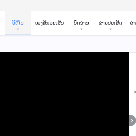
ວິ​ດີ​ໂອ
ເພງສັນລະເສີນ
ບົດອ່ານ
ຂ່າວປະເສີດ
ຄ