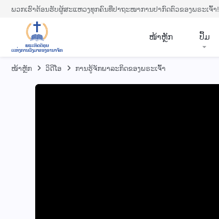
ພວກເຮົາຕ້ອນຮັບຜູ້ສະແຫວງທຸກຄົນທີ່ປາຖະໜາການປາກົດຕົວຂອງພຣະເຈົ້າ!
​ໜ້າຫຼັກ
ປຶ້ມ
ໜ້າຫຼັກ
​ວິ​ດີ​ໂອ
ການຮູ້ຈັກພາລະກິດຂອງພຣະເຈົ້າ