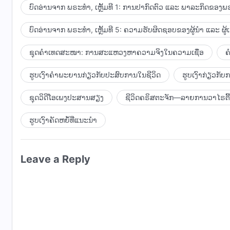
ມະນຸດປະຕິບັດພາລະກິດໃນນາມຂອງພຣະອົງ. ໃນສາຍຕາຂອງມະນຸ
ບົດອ່ານຈາກ ພຣະທຳ, ເຫຼັ້ມທີ 1: ການປາກົດຕົວ ແລະ ພາລະກິດຂອງພຣ
ວິທີການປະຕິບັດພາລະກິດຂອງພວກເຂົາ. ຍ້ອນສາເຫດນີ້ ຜູ້ຄົນຈຶ່
ບົດອ່ານຈາກ ພຣະທຳ, ເຫຼັ້ມທີ 5: ຄວາມຮັບຜິດຊອບຂອງຜູ້ນໍາ ແລະ ຜູ້
ມະນຸດ ກັບພາລະກິດຂອງສາສະດາ ແລະ ບຸດຊາຍຂອງມະນຸດ. ຮູບລ
ແມ່ນຄືກັນກັບ ສາສະດາ ແລະ ບຸດຊາຍຂອງມະນຸດ. ແລ້ວພຣະເຈົ້າຜູ
ຊຸດຄຳເທດສະໜາ: ການສະແຫວງຫາຄວາມຈິງໃນຄວາມເຊື່ອ
ຄ
ກວ່າຜູ້ປະກາດພຣະທຳນັ້ນອີກ. ດ້ວຍເຫດນີ້ ມະນຸດຈຶ່ງບໍ່ສາມາ
ລັກສະນະ ໂດຍບໍ່ຮູ້ເລີຍວ່າ ທັງສອງບໍ່ມີຄວາມແຕກຕ່າງກັນຫຼາ
ຮູບເງົາຄຳພະຍານກ່ຽວກັບປະສົບການໃນຊີວິດ
ຮູບເງົາກ່ຽວກັ
ເວົ້າ, ມີຄວາມແຕກຕ່າງທີ່ສຳຄັນລະຫວ່າງພວກເຂົາ. ເນື່ອງຈາ
ເຂົາຈຶ່ງບໍ່ສາມາດຈໍາແນກບັນຫາພື້ນຖານໄດ້ ແລ້ວແຮງໄກທີ່ຈະເປັນ
ຊຸດວິດີໂອເພງປະສານສຽງ
ຊີວິດຄຣິສຕະຈັກ—ລາຍການວາໄຣຕີ້
ບໍລິສຸດ ໄດ້ເວົ້າ ແລະ ເຮັດພາລະກິດ, ນີ້ກໍເພື່ອປະຕິບັດໜ້າທີ່ຂອງມ
ຮູບເງົາຄັດຫຍໍ້ທີ່ແນະນໍາ
ບາງສິ່ງທີ່ມະນຸດຄວນເຮັດ. ຢ່າງໃດກໍຕາມ, ພຣະທໍາ ແລະ ພາລະກິ
ພຣະອົງ. ເຖິງແມ່ນວ່າ ຮູບຮ່າງພາຍນອກຂອງພຣະອົງຈະເປັນສິ່ງມີຊີວ
ຂອງພຣະອົງ ແຕ່ແມ່ນເພື່ອພັນທະກິດຂອງພຣະອົງ. ຄໍາວ່າ “ໜ້າທີ່” ແ
Leave a Reply
ແມ່ນໃຊ້ກັບເນື້ອໜັງຂອງພຣະເຈົ້າຜູ້ບັງເກີດເປັນມະນຸດ. ທັງສອງ
ກັນໄດ້. ພາລະກິດຂອງມະນຸດແມ່ນເພື່ອປະຕິບັດໜ້າທີ່ຂອງພວກເຂົ
ດໍາເນີນພັນທະກິດຂອງພຣະອົງ. ດັ່ງນັ້ນ, ເຖິງແມ່ນມີສາວົກຫຼາຍ
ພຣະອົງສະຖິດຢູ່ໃນພວກເຂົາ, ພາລະກິດ ແລະ ຄໍາເວົ້າຂອງພວກເຂົ
ທີ່ຖືກສ້າງຂຶ້ນເທົ່ານັ້ນ. ການທໍານາຍຂອງພວກເຂົາອາດຈະເກີນແນ
ແຕ່ຄວາມເປັນມະນຸດຂອງພວກເຂົາອາດພົ້ນເດັ່ນກວ່າພຣະເຈົ້າຜູ້ບ