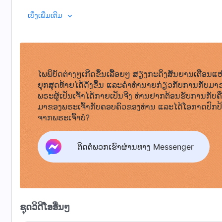
ອິດສະຣາເອນທີ່ຢູ່ພາຍໃຕ້ການນໍາພາຂອງພຣະອົງບໍ່ໄດ້ຖືກຊາຕານ
ພຣະທຳ, ເຫຼັ້ມທີ 1. ການປາກົດຕົວ ແລະ ພາລະກິດຂອງພຣະເຈົ້າ. ຄວາມແ
ເບິ່ງເພີ່ມເຕີມ
ບັນຍັດແມ່ນພຽງຂັ້ນຕອນທໍາອິດໃນພາລະກິດຂອງຄວາມລອດພົ້ນ ເຊິ
ກ່ຽວຂ້ອງກັບການປ່ຽນແປງໃນຊີວິດ-ອຸປະນິໄສຂອງມະນຸດເລີຍ. 
ບໍ່ຈໍາເປັນຕ້ອງຮັບເອົາເນື້ອໜັງເພື່ອປະຕິບັດພາລະກິດຂອງພຣະອ
ເຊິ່ງນັ້ນກໍຄື ເຄື່ອງມືເພື່ອນໍາໃຊ້ໃນການພົວພັນກັບມະນຸດ. ສະນັ້ນ, ຈຶ
ປະຕິບັດພາລະກິດຕາງໜ້າພຣະເຢໂຮວາ ເຊິ່ງນັ້ນຄືວິທີທີ່ບຸດ
ໄພພິບັດຕ່າງໆເກີດຂຶ້ນເລື້ອຍໆ ສຽງກະດິງສັນຍານເຕືອນແຫ
ມະນຸດ. ບຸດຊາຍຂອງມະນຸດໄດ້ປະຕິບັດພາລະກິດທ່າມກາງມະນຸດ
ຍຸກສຸດທ້າຍໄດ້ດັງຂຶ້ນ ແລະຄໍາທໍານາຍກ່ຽວກັບການກັບມາ
ຊາຍຂອງມະນຸດ” ໝາຍຄວາມວ່າ ຜູ້ຄົນດັ່ງກ່າວຕັ້ງຂໍ້ບັນຍັດແ
ພຣະຜູ້ເປັນເຈົ້າໄດ້ກາຍເປັນຈີງ ທ່ານຢາກຕ້ອນຮັບການກັບຄ
ອິດສະຣາເອນ, ມະຫາປະໂລຫິດທີ່ຖືກເບິ່ງແຍງ ແລະ ປົກປ້ອງໂດ
ມາຂອງພຣະເຈົ້າກັບຄອບຄົວຂອງທ່ານ ແລະໄດ້ໂອກາດປົກປ
ພາລະກິດໃນຕົວ; ພວກເຂົາເປັນຜູ້ນໍາໃນທ່າມກາງຜູ້ຄົນ ແລະ ຮັ
ຈາກພຣະເຈົ້າບໍ?
ຕົນເພື່ອເວົ້າແທນພຣະເຢໂຮວາຕໍ່ຜູ້ຄົນທົ່ວແຜ່ນດິນ ແລະ ຕໍ່ທຸກ
ເປັນບຸດຊາຍຂອງມະນຸດ ຫຼື ສາສະດາ, ທຸກຄົນແມ່ນຖືກຍົກສ
ຕິດຕໍ່ພວກເຮົາຜ່ານທາງ Messenger
ເຢໂຮວາສະຖິດໃນພວກເຂົາ. ໃນທ່າມກາງຜູ້ຄົນ, ພວກເຂົາເປັນຄົນ
ພາລະກິດ ເພາະວ່າ ພວກເຂົາຖືກຍົກສູງໂດຍພຣະເຢໂຮວາ ແລະ ບໍ່ແ
ບໍລິສຸດ. ດັ່ງນັ້ນ, ເຖິງແມ່ນວ່າ ພວກເຂົາຈະຄືກັນໃນການເວົ້
ສາສະດາເຫຼົ່ານັ້ນທີ່ຢູ່ໃນຍຸກແຫ່ງພຣະບັນຍັດບໍ່ແມ່ນເນື້ອໜັງຂ
ພຣະຄຸນ ແລະ ຍຸກສຸດທ້າຍແມ່ນກົງກັນຂ້າມກັນຢ່າງຊັດເຈນ 
ຊຸດວິດີໂອອື່ນໆ
ປະຕິບັດໂດຍພຣະເຈົ້າຜູ້ບັງເກີດເປັນມະນຸດເອງ ແລະ ເພາະສະນັ້ນ 