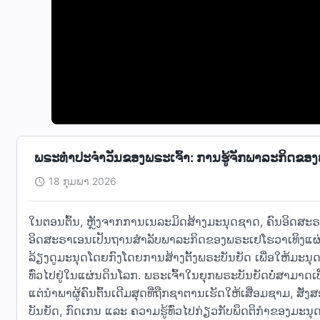
ພຣະທຳປະຈຳວັນຂອງພຣະເຈົ້າ: ການຮູ້ຈັກພາລະກິດຂອງພ
18 ກຸມພາ 2026
ໃນຕອນຕົ້ນ, ຫຼັງຈາກການເນລະມິດສ້າງມະນຸດຊາດ, ຄົນອິດສະຣາເອນ
ອິດສະຣາເອນເປັນຖານສຳລັບພາລະກິດຂອງພຣະເຢໂຮວາເທິງແຜ່
ລ້ຽງດູມະນຸດໂດຍກົງໂດຍການສ້າງຕັ້ງພຣະບັນຍັດ ເພື່ອໃຫ້ມ
ທົ່ວໄປຢູ່ໃນແຜ່ນດິນໂລກ. ພຣະເຈົ້າໃນຍຸກພຣະບັນຍັດບໍ່ສາມາດເບິ
ແຕ່ນໍາພາຜູ້ຄົນຕົ້ນເດີມສຸດທີ່ຖືກຊາຕານເຮັດໃຫ້ເສື່ອມຊາມ, 
ບັນຍັດ, ກົດເກນ ແລະ ຄວາມຮູ້ທົ່ວໄປກ່ຽວກັບພຶດຕິກຳຂອງມະນຸດ 