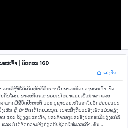
ຣະເຈົ້າ | ຄັດຕອນ 160
ແບ່ງປັນ
ຄືຜູ້ທີ່ໄດ້ເຮັດໜ້າທີ່ພື້ນຖານໃນພາລະກິດຂອງພຣະເຈົ້າ. ທົ່ວ
ນດິນໂລກ. ພາລະກິດຂອງພຣະເຢໂຮວາແມ່ນເພື່ອນໍາພາ ແລະ
ະນຸດສາມາດມີຊີວິດປົກກະຕິ ແລະ ບູຊາພຣະເຢໂຮວາໃນລັກສະນະແບບ
່ງເຫັນ ຫຼື ສໍາຜັດໄດ້ໂດຍມະນຸດ. ເພາະສິ່ງທີ່ພຣະອົງເຮັດແມ່ນພຽງ
ສັ່ງສອນ ແລະ ລ້ຽງດູພວກເຂົາ, ພຣະທຳຂອງພຣະອົງປະກອບມີພຽງແຕ່ຂໍ້
ແລະ ບໍ່ໄດ້ຈັດຄວາມຈິງກ່ຽວກັບຊີວິດໃຫ້ພວກເຂົາ. ຄົນ