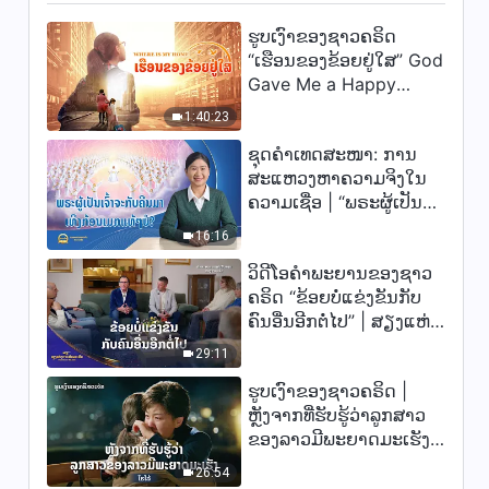
ຄັດຕອນ 168
ຮູບເງົາຂອງຊາວຄຣິດ
8:28
“ເຮືອນຂອງຂ້ອຍຢູ່ໃສ” God
Gave Me a Happy
ພຣະທຳປະຈຳວັນຂອງພຣະເຈົ້າ:
ການຮູ້ຈັກພາລະກິດຂອງພຣະເຈົ້າ |
Family
1:40:23
ຄັດຕອນ 169
6:16
ຊຸດຄຳເທດສະໜາ: ການ
ສະແຫວງຫາຄວາມຈິງໃນ
ພຣະທຳປະຈຳວັນຂອງພຣະເຈົ້າ:
ຄວາມເຊື່ອ | “ພຣະຜູ້ເປັນ
ການຮູ້ຈັກພາລະກິດຂອງພຣະເຈົ້າ |
ເຈົ້າຈະກັບຄືນມາເທິງກ້ອນ
ຄັດຕອນ 170
16:16
ເມກແທ້ໆບໍ?”
6:03
ວິດີໂອຄຳພະຍານຂອງຊາວ
ຄຣິດ “ຂ້ອຍບໍ່ແຂ່ງຂັນກັບ
ພຣະທຳປະຈຳວັນຂອງພຣະເຈົ້າ:
ຄົນອື່ນອີກຕໍ່ໄປ” | ສຽງແຫ່ງ
ການຮູ້ຈັກພາລະກິດຂອງພຣະເຈົ້າ |
ຄັດຕອນ 171
ການສັນລະເສີນ 2026
29:11
7:39
ຮູບເງົາຂອງຊາວຄຣິດ |
ພຣະທຳປະຈຳວັນຂອງພຣະເຈົ້າ:
ຫຼັງຈາກທີ່ຮັບຮູ້ວ່າລູກສາວ
ການຮູ້ຈັກພາລະກິດຂອງພຣະເຈົ້າ |
ຂອງລາວມີພະຍາດມະເຮັງ
ຄັດຕອນ 182
(ໄຮໄລ້)
5:13
26:54