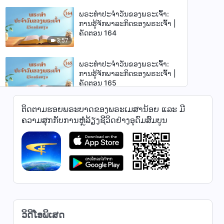
ພຣະທຳປະຈຳວັນຂອງພຣະເຈົ້າ:
ການຮູ້ຈັກພາລະກິດຂອງພຣະເຈົ້າ |
ຄັດຕອນ 164
3:57
ພຣະທຳປະຈຳວັນຂອງພຣະເຈົ້າ:
ການຮູ້ຈັກພາລະກິດຂອງພຣະເຈົ້າ |
ຄັດຕອນ 165
13:36
ຕິດຕາມຮອຍພຣະບາດຂອງພຣະເມສານ້ອຍ ແລະ ມີ
ພຣະທຳປະຈຳວັນຂອງພຣະເຈົ້າ:
ຄວາມສຸກກັບການຫຼໍ່ລ້ຽງຊີວິດຢ່າງອຸດົມສົມບູນ
ການຮູ້ຈັກພາລະກິດຂອງພຣະເຈົ້າ |
ຄັດຕອນ 166
11:53
ພຣະທຳປະຈຳວັນຂອງພຣະເຈົ້າ:
ການຮູ້ຈັກພາລະກິດຂອງພຣະເຈົ້າ |
ຄັດຕອນ 167
11:56
ພຣະທຳປະຈຳວັນຂອງພຣະເຈົ້າ:
ວິດີໂອພິເສດ
ການຮູ້ຈັກພາລະກິດຂອງພຣະເຈົ້າ |