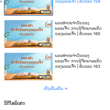
ຂອງພຣະເຈົ້າ | ຄັດຕອນ 159
6:00
ພຣະທຳປະຈຳວັນຂອງ
ພຣະເຈົ້າ: ການຮູ້ຈັກພາລະກິດ
ຂອງພຣະເຈົ້າ | ຄັດຕອນ 160
10:38
ພຣະທຳປະຈຳວັນຂອງ
ພຣະເຈົ້າ: ການຮູ້ຈັກພາລະກິດ
ຂອງພຣະເຈົ້າ | ຄັດຕອນ 163
11:30
ເບິ່ງເພີ່ມເຕີມ
ວິດີໂອພິເສດ