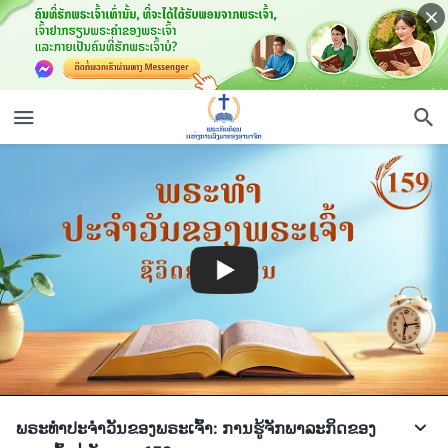
ພຣະທຳປະຈຳວັນຂອງພຣະເຈົ້າ: ການຮູ້ຈັກພາລະກິດຂອງ