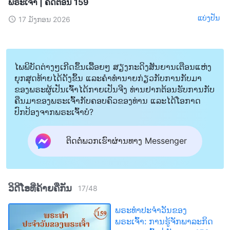
ພຣະເຈົ້າ | ຄັດຕອນ 159
ແບ່ງປັນ
17 ມັງກອນ 2026
ໄພພິບັດຕ່າງໆເກີດຂຶ້ນເລື້ອຍໆ ສຽງກະດິງສັນຍານເຕືອນແຫ່ງ
ຍຸກສຸດທ້າຍໄດ້ດັງຂຶ້ນ ແລະຄໍາທໍານາຍກ່ຽວກັບການກັບມາ
ຂອງພຣະຜູ້ເປັນເຈົ້າໄດ້ກາຍເປັນຈີງ ທ່ານຢາກຕ້ອນຮັບການກັບ
ຄືນມາຂອງພຣະເຈົ້າກັບຄອບຄົວຂອງທ່ານ ແລະໄດ້ໂອກາດ
ປົກປ້ອງຈາກພຣະເຈົ້າບໍ?
ຕິດຕໍ່ພວກເຮົາຜ່ານທາງ Messenger
ວິດີໂອທີ່ຄ້າຍຄືກັນ
17
/
48
ພຣະທຳປະຈຳວັນຂອງ
ພຣະເຈົ້າ: ການຮູ້ຈັກພາລະກິດ