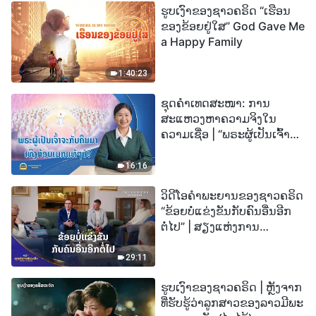
ຮູບເງົາຂອງຊາວຄຣິດ “ເຮືອນ
ຂອງຂ້ອຍຢູ່ໃສ” God Gave Me
a Happy Family
1:40:23
ຊຸດຄຳເທດສະໜາ: ການ
ສະແຫວງຫາຄວາມຈິງໃນ
ຄວາມເຊື່ອ | “ພຣະຜູ້ເປັນເຈົ້າຈະ
ກັບຄືນມາເທິງກ້ອນເມກແທ້ໆບໍ?”
16:16
ວິດີໂອຄຳພະຍານຂອງຊາວຄຣິດ
“ຂ້ອຍບໍ່ແຂ່ງຂັນກັບຄົນອື່ນອີກ
ຕໍ່ໄປ” | ສຽງແຫ່ງການ
ສັນລະເສີນ 2026
29:11
ຮູບເງົາຂອງຊາວຄຣິດ | ຫຼັງຈາກ
ທີ່ຮັບຮູ້ວ່າລູກສາວຂອງລາວມີພະ