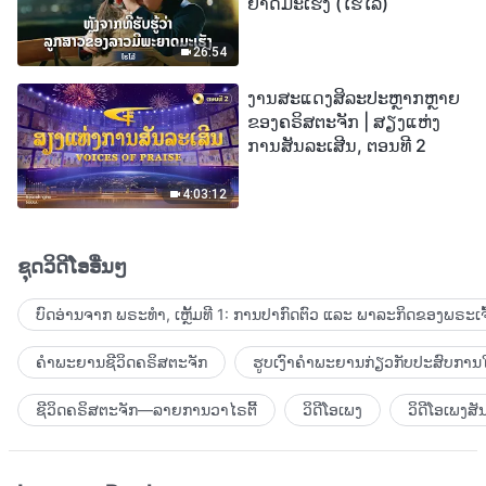
ຍາດມະເຮັງ (ໄຮໄລ້)
26:54
ງານສະແດງສິລະປະຫຼາກຫຼາຍ
ຂອງຄຣິສຕະຈັກ | ສຽງແຫ່ງ
ການສັນລະເສີນ, ຕອນທີ 2
4:03:12
ຊຸດວິດີໂອອື່ນໆ
ບົດອ່ານຈາກ ພຣະທຳ, ເຫຼັ້ມທີ 1: ການປາກົດຕົວ ແລະ ພາລະກິດຂອງພຣະເຈົ
ຄຳພະຍານຊີວິດຄຣິສຕະຈັກ
ຮູບເງົາຄຳພະຍານກ່ຽວກັບປະສົບການໃ
ຊີວິດຄຣິສຕະຈັກ—ລາຍການວາໄຣຕີ້
ວິດີໂອເພງ
ວິດີໂອເພງສັ