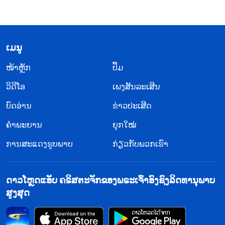
​ເມ​ນູ
​ໜ້າຫຼັກ
ປຶ້ມ
ວິ​ດີ​ໂອ
ເພງສັນລະເສີນ
ບົດອ່ານ
ຂ່າວປະເສີດ
ຄຳພະຍານ
ຍຸກໃໝ່
ການສະແດງຮູບພາບ
ກ່ຽວກັບພວກເຮົາ
ດາວໂຫຼດແອັບ ຄຣິສຕະຈັກຂອງພຣະເຈົ້າອົງຊົງລິດທານຸພາບ
ສູງສຸດ