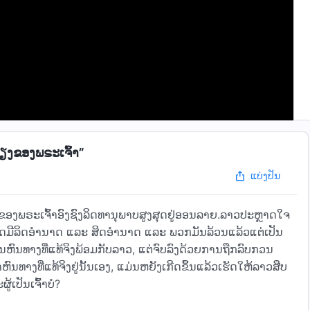
ສຽງຂອງພຣະເຈົ້າ”
ແບ່ງປັນ
າຂອງພຣະເຈົ້າອົງຊົງລິດທານຸພາບສູງສຸດຢູ່ອອນລາຍ.ລາວປະຫຼາດໃຈ
ງສຸດມີລິດອຳນາດ ແລະ ສິດອຳນາດ ແລະ ພວກມັນລ້ວນແລ້ວແຕ່ເປັນ
້ນຫົນທາງທີ່ແທ້ຈິງພ້ອມກັບລາວ, ແຕ່ຈົບລົງດ້ວຍການຖືກລົບກວນ
ນທາງທີ່ແທ້ຈິງຢູ່ນັ້ນເອງ, ແມ່ນຫຍັງເກີດຂຶ້ນແລ້ວເຮັດໃຫ້ລາວສືບ
້ເປັນເຈົ້າບໍ?