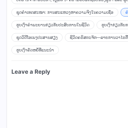
ຊຸດຄຳເທດສະໜາ: ການສະແຫວງຫາຄວາມຈິງໃນຄວາມເຊື່ອ
ຄ
ຮູບເງົາຄຳພະຍານກ່ຽວກັບປະສົບການໃນຊີວິດ
ຮູບເງົາກ່ຽວກັ
ຊຸດວິດີໂອເພງປະສານສຽງ
ຊີວິດຄຣິສຕະຈັກ—ລາຍການວາໄຣຕີ້
ຮູບເງົາຄັດຫຍໍ້ທີ່ແນະນໍາ
Leave a Reply