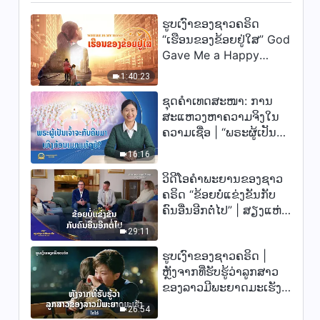
ຮູບເງົາຂອງຊາວຄຣິດ
“ເຮືອນຂອງຂ້ອຍຢູ່ໃສ” God
Gave Me a Happy
Family
1:40:23
ຊຸດຄຳເທດສະໜາ: ການ
ສະແຫວງຫາຄວາມຈິງໃນ
ຄວາມເຊື່ອ | “ພຣະຜູ້ເປັນ
ເຈົ້າຈະກັບຄືນມາເທິງກ້ອນ
16:16
ເມກແທ້ໆບໍ?”
ວິດີໂອຄຳພະຍານຂອງຊາວ
ຄຣິດ “ຂ້ອຍບໍ່ແຂ່ງຂັນກັບ
ຄົນອື່ນອີກຕໍ່ໄປ” | ສຽງແຫ່ງ
ການສັນລະເສີນ 2026
29:11
ຮູບເງົາຂອງຊາວຄຣິດ |
ຫຼັງຈາກທີ່ຮັບຮູ້ວ່າລູກສາວ
ຂອງລາວມີພະຍາດມະເຮັງ
(ໄຮໄລ້)
26:54