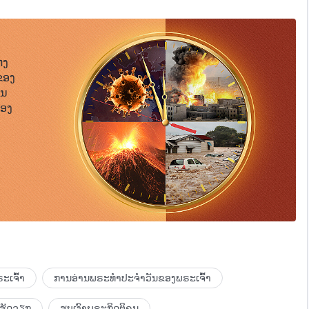
່ງ
ຂອງ
ືນ
້ອງ
ະເຈົ້າ
ການອ່ານພຣະທຳປະຈຳວັນຂອງພຣະເຈົ້າ
ເຮັດວຽກ
ຮູບເງົາພຣະກິດຕິຄຸນ