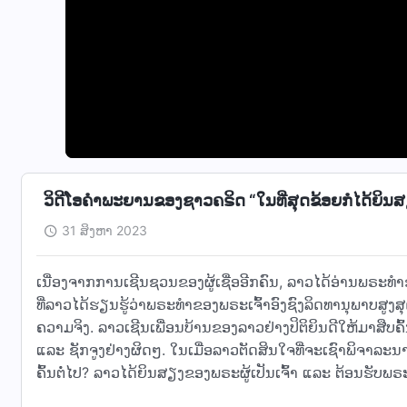
ວິດີໂອຄຳພະຍານຂອງຊາວຄຣິດ “ໃນທີ່ສຸດຂ້ອຍກໍໄດ້ຍິນ
31 ສິງຫາ 2023
ເນື່ອງຈາກການເຊີນຊວນຂອງຜູ້ເຊື່ອອີກຄົນ, ລາວໄດ້ອ່ານພຣະທໍ
ທີ່ລາວໄດ້ຮຽນຮູ້ວ່າພຣະທຳຂອງພຣະເຈົ້າອົງຊົງລິດທານຸພາບສູ
ຄວາມຈິງ. ລາວເຊີນເພື່ອນບ້ານຂອງລາວຢ່າງປິຕິຍິນດີໃຫ້ມາສືບຄົ
ແລະ ຊັກຈູງຢ່າງຜິດໆ. ໃນເມື່ອລາວຕັດສິນໃຈທີ່ຈະເຊົາພິຈາລະນາຫົ
ຄົ້ນຕໍ່ໄປ? ລາວໄດ້ຍິນສຽງຂອງພຣະຜູ້ເປັນເຈົ້າ ແລະ ຕ້ອນຮັບພຣະຜູ