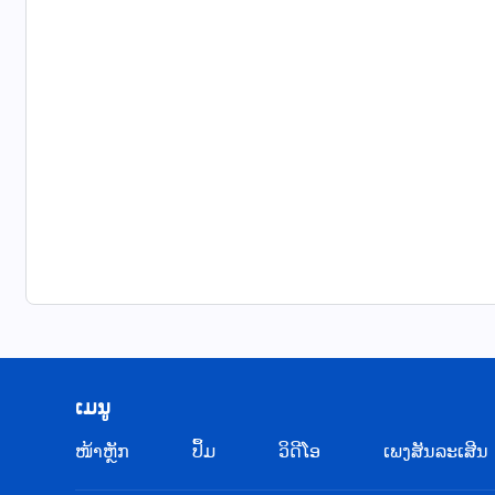
​ເມ​ນູ
​ໜ້າຫຼັກ
ປຶ້ມ
ວິ​ດີ​ໂອ
ເພງສັນລະເສີນ