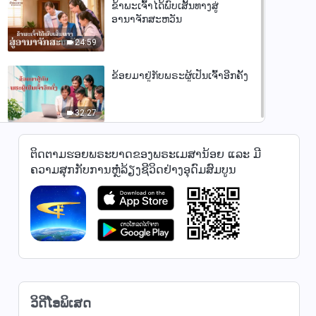
ຂ້າພະເຈົ້າໄດ້ພົບເສັ້ນທາງສູ່
ອານາຈັກສະຫວັນ
24:59
ຂ້ອຍມາຢູ່ກັບພຣະຜູ້ເປັນເຈົ້າອີກຄັ້ງ
32:27
ຕິດຕາມຮອຍພຣະບາດຂອງພຣະເມສານ້ອຍ ແລະ ມີ
ຄວາມສຸກກັບການຫຼໍ່ລ້ຽງຊີວິດຢ່າງອຸດົມສົມບູນ
ວິດີໂອພິເສດ