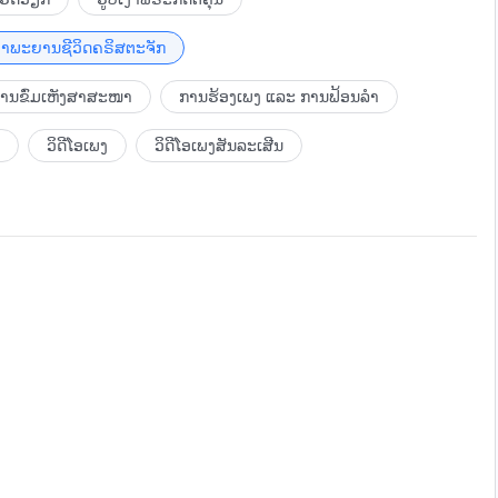
ຳພະຍານຊີວິດຄຣິສຕະຈັກ
ບການຂົ່ມເຫັງສາສະໜາ
ການຮ້ອງເພງ ແລະ ການຟ້ອນລຳ
ວິດີໂອເພງ
ວິດີໂອເພງສັນລະເສີນ