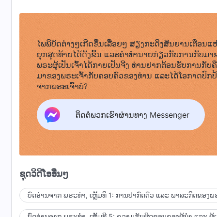
ໄພພິບັດຕ່າງໆເກີດຂຶ້ນເລື້ອຍໆ ສຽງກະດິງສັນຍານເຕືອນແຫ
ຍຸກສຸດທ້າຍໄດ້ດັງຂຶ້ນ ແລະຄໍາທໍານາຍກ່ຽວກັບການກັບມາ
ພຣະຜູ້ເປັນເຈົ້າໄດ້ກາຍເປັນຈີງ ທ່ານຢາກຕ້ອນຮັບການກັບຄ
ມາຂອງພຣະເຈົ້າກັບຄອບຄົວຂອງທ່ານ ແລະໄດ້ໂອກາດປົກປ
ຈາກພຣະເຈົ້າບໍ?
ຕິດຕໍ່ພວກເຮົາຜ່ານທາງ Messenger
ຊຸດວິດີໂອອື່ນໆ
ບົດອ່ານຈາກ ພຣະທຳ, ເຫຼັ້ມທີ 1: ການປາກົດຕົວ ແລະ ພາລະກິດຂອງພຣ
ບົດອ່ານຈາກ ພຣະທຳ, ເຫຼັ້ມທີ 5: ຄວາມຮັບຜິດຊອບຂອງຜູ້ນໍາ ແລະ ຜູ້