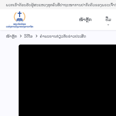
ພວກເຮົາຕ້ອນຮັບຜູ້ສະແຫວງທຸກຄົນທີ່ປາຖະໜາການປາກົດຕົວຂອງພຣະເຈົ້າ!
​ໜ້າຫຼັກ
ປຶ້ມ
ໜ້າຫຼັກ
​ວິ​ດີ​ໂອ
ຄຳພະຍານກ່ຽວກັບຂ່າວປະເສີດ