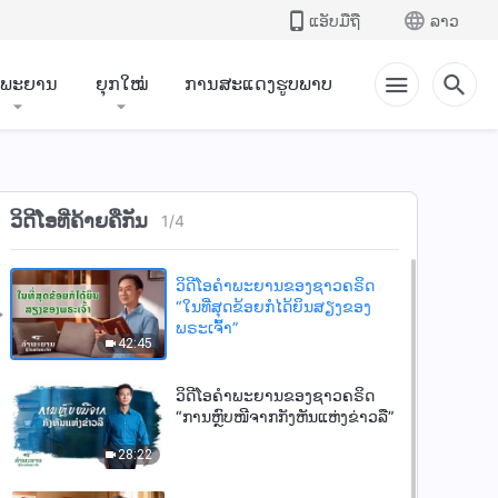
ແອັບມືຖື
ລາວ
ຳພະຍານ
ຍຸກໃໝ່
ການສະແດງຮູບພາບ
ວິດີໂອທີ່ຄ້າຍຄືກັນ
1
/
4
ວິດີໂອຄຳພະຍານຂອງຊາວຄຣິດ
“ໃນທີ່ສຸດຂ້ອຍກໍໄດ້ຍິນສຽງຂອງ
ພຣະເຈົ້າ”
42:45
ວິດີໂອຄຳພະຍານຂອງຊາວຄຣິດ
“ການຫຼົບໜີຈາກກັງຫັນແຫ່ງຂ່າວລື”
28:22