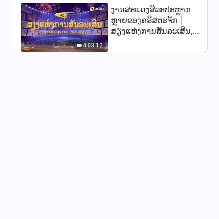
ງານສະແດງສິລະປະຫຼາກ
ຫຼາຍຂອງຄຣິສຕະຈັກ |
ສຽງແຫ່ງການສັນລະເສີນ,
ຕອນທີ 2
4:03:12