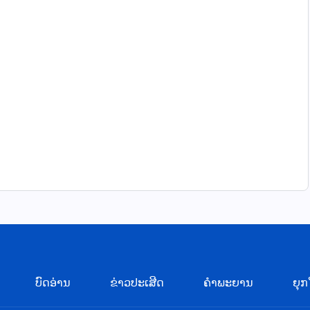
ບົດອ່ານ
ຂ່າວປະເສີດ
ຄຳພະຍານ
ຍຸກ