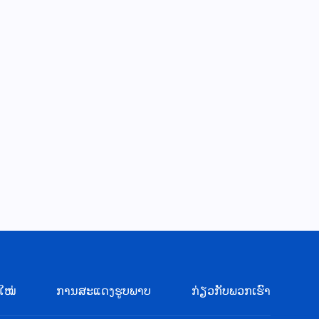
ໃໝ່
ການສະແດງຮູບພາບ
ກ່ຽວກັບພວກເຮົາ