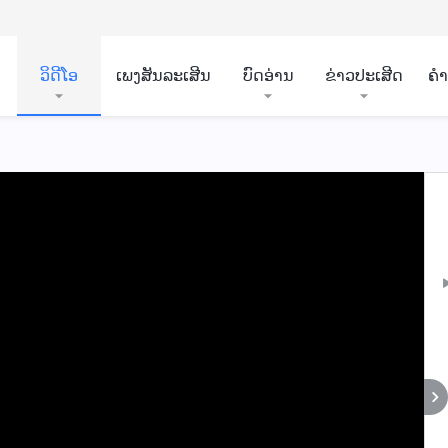
ວິ​ດີ​ໂອ
ເພງສັນລະເສີນ
ບົດອ່ານ
ຂ່າວປະເສີດ
ຄ