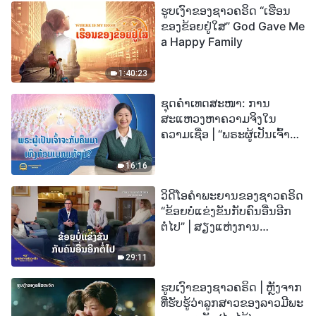
ຮູບເງົາຂອງຊາວຄຣິດ “ເຮືອນ
ຂອງຂ້ອຍຢູ່ໃສ” God Gave Me
a Happy Family
1:40:23
ຊຸດຄຳເທດສະໜາ: ການ
ສະແຫວງຫາຄວາມຈິງໃນ
ຄວາມເຊື່ອ | “ພຣະຜູ້ເປັນເຈົ້າຈະ
ກັບຄືນມາເທິງກ້ອນເມກແທ້ໆບໍ?”
16:16
ວິດີໂອຄຳພະຍານຂອງຊາວຄຣິດ
“ຂ້ອຍບໍ່ແຂ່ງຂັນກັບຄົນອື່ນອີກ
ຕໍ່ໄປ” | ສຽງແຫ່ງການ
ສັນລະເສີນ 2026
29:11
ຮູບເງົາຂອງຊາວຄຣິດ | ຫຼັງຈາກ
ທີ່ຮັບຮູ້ວ່າລູກສາວຂອງລາວມີພະ