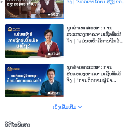
ຈິງ | "ພວກເຈົ້າໄດ້ຍິນສຽງຂອງ
ພຣະເຈົ້າບໍ?"
50:21
ຊຸດຄຳເທດສະໜາ: ການ
ສະແຫວງຫາຄວາມເຊື່ອທີ່ແທ້
ຈິງ｜"ແມ່ນຫຍັງຄືການຖືກຮັບ
ຂຶ້ນເມືອແທ້ໆ?"
37:45
ຊຸດຄຳເທດສະໜາ: ການ
ສະແຫວງຫາຄວາມເຊື່ອທີ່ແທ້
ຈິງ｜"ການຕິດຕາມຜູ້ນໍາ
ສາສະໜາຄືການຕິດຕາມ
ພຣະເຈົ້າບໍ?"
42:41
ເບິ່ງເພີ່ມເຕີມ
ວິດີໂອພິເສດ