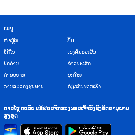
​ເມ​ນູ
​ໜ້າຫຼັກ
ປຶ້ມ
ວິ​ດີ​ໂອ
ເພງສັນລະເສີນ
ບົດອ່ານ
ຂ່າວປະເສີດ
ຄຳພະຍານ
ຍຸກໃໝ່
ການສະແດງຮູບພາບ
ກ່ຽວກັບພວກເຮົາ
ດາວໂຫຼດແອັບ ຄຣິສຕະຈັກຂອງພຣະເຈົ້າອົງຊົງລິດທານຸພາບ
ສູງສຸດ