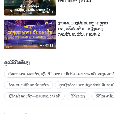
ຍາດມະເຮັງ (ໄຮໄລ້)
26:54
ງານສະແດງສິລະປະຫຼາກຫຼາຍ
ຂອງຄຣິສຕະຈັກ | ສຽງແຫ່ງ
ການສັນລະເສີນ, ຕອນທີ 2
4:03:12
ຊຸດວິດີໂອອື່ນໆ
ບົດອ່ານຈາກ ພຣະທຳ, ເຫຼັ້ມທີ 1: ການປາກົດຕົວ ແລະ ພາລະກິດຂອງພຣະເຈົ
ຄຳພະຍານຊີວິດຄຣິສຕະຈັກ
ຮູບເງົາຄຳພະຍານກ່ຽວກັບປະສົບການໃ
ຊີວິດຄຣິສຕະຈັກ—ລາຍການວາໄຣຕີ້
ວິດີໂອເພງ
ວິດີໂອເພງສັ