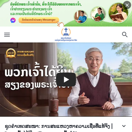
ຊຸດຄຳເທດສະໜາ: ການສະແຫວງຫາຄວາມເຊື່ອທີ່ແທ້ຈິງ |