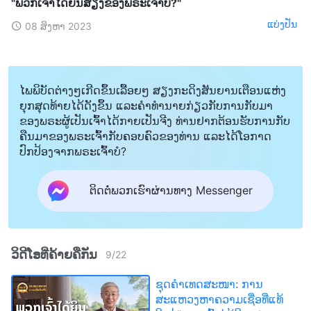
"ພວກເຈົ້າໄດ້ຍິນສຽງຂອງພຣະເຈົ້າບໍ?"
ແບ່ງປັນ
08 ສິງຫາ 2023
ໄພພິບັດຕ່າງໆເກີດຂຶ້ນເລື້ອຍໆ ສຽງກະດິງສັນຍານເຕືອນແຫ່ງ
ຍຸກສຸດທ້າຍໄດ້ດັງຂຶ້ນ ແລະຄໍາທໍານາຍກ່ຽວກັບການກັບມາ
ຂອງພຣະຜູ້ເປັນເຈົ້າໄດ້ກາຍເປັນຈີງ ທ່ານຢາກຕ້ອນຮັບການກັບ
ຄືນມາຂອງພຣະເຈົ້າກັບຄອບຄົວຂອງທ່ານ ແລະໄດ້ໂອກາດ
ປົກປ້ອງຈາກພຣະເຈົ້າບໍ?
ຕິດຕໍ່ພວກເຮົາຜ່ານທາງ Messenger
ວິດີໂອທີ່ຄ້າຍຄືກັນ
9
/
22
ຊຸດຄຳເທດສະໜາ: ການ
ສະແຫວງຫາຄວາມເຊື່ອທີ່ແທ້