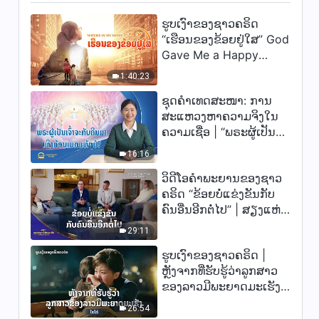
ຮູບເງົາຂອງຊາວຄຣິດ
“ເຮືອນຂອງຂ້ອຍຢູ່ໃສ” God
Gave Me a Happy
Family
1:40:23
ຊຸດຄຳເທດສະໜາ: ການ
ສະແຫວງຫາຄວາມຈິງໃນ
ຄວາມເຊື່ອ | “ພຣະຜູ້ເປັນ
ເຈົ້າຈະກັບຄືນມາເທິງກ້ອນ
16:16
ເມກແທ້ໆບໍ?”
ວິດີໂອຄຳພະຍານຂອງຊາວ
ຄຣິດ “ຂ້ອຍບໍ່ແຂ່ງຂັນກັບ
ຄົນອື່ນອີກຕໍ່ໄປ” | ສຽງແຫ່ງ
ການສັນລະເສີນ 2026
29:11
ຮູບເງົາຂອງຊາວຄຣິດ |
ຫຼັງຈາກທີ່ຮັບຮູ້ວ່າລູກສາວ
ຂອງລາວມີພະຍາດມະເຮັງ
(ໄຮໄລ້)
26:54