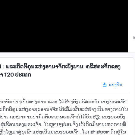
: ພຣະກິດຕິຄຸນແຫ່ງອານາຈັກເບັ່ງບານ: ຄຣິສຕະຈັກຂອງ
ວ່າ 120 ປະເທດ
ແບ່ງປັນ
ານາຈັກຢ່າງເປັນທາງການ ແລະ ໄດ້ສ້າງຕັ້ງຄຣິສຕະຈັກຂອງພຣະເຈົ້າ
, ພຣະກິດຕິຄຸນແຫ່ງລາຊະອານາຈັກໄດ້ເລີ່ມເຜີຍແຜ່ຢ່າງເປັນທາງການໃນ
ີ່ປາດຖະໜາການປາກົດຕົວຂອງພຣະເຈົ້າກໍໄດ້ຍິນສຽງຂອງພຣະອົງ,
່ເຮືອນຂອງພຣະເຈົ້າ. ໃນຫຼາຍໆບ່ອນຈຶ່ງໄດ້ເກີດມີພາບເຫດການທີ່
ັ່ງໄຫຼມາສູ່ພູເຂົາແຫ່ງເຮືອນຂອງພຣະເຈົ້າ. ໂລກສາສະໜາຕົກຢູ່ໃນ