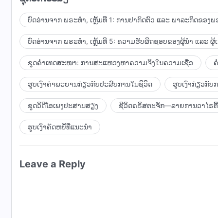
10:19 ຄຳພະຍານຈາກປະສົບການຂອງທ່ານຄຣິສຕຽນ
ບົດອ່ານຈາກ ພຣະທຳ, ເຫຼັ້ມທີ 1: ການປາກົດຕົວ ແລະ ພາລະກິດຂອງພຣ
12:52 ຄຳພະຍານຈາກປະສົບການຂອງທ່ານເອນຣິໂກ
ບົດອ່ານຈາກ ພຣະທຳ, ເຫຼັ້ມທີ 5: ຄວາມຮັບຜິດຊອບຂອງຜູ້ນໍາ ແລະ ຜູ້
14:26 ຄຳພະຍານຈາກປະສົບການຂອງທ່ານເອນໂຊ
ຊຸດຄຳເທດສະໜາ: ການສະແຫວງຫາຄວາມຈິງໃນຄວາມເຊື່ອ
ຄ
18:40 ການຮ້ອງເພງສັນລະເສີນພຣະທຳຂອງພຣະເຈົ້າ: “ພຣະເ
ຮູບເງົາຄຳພະຍານກ່ຽວກັບປະສົບການໃນຊີວິດ
ຮູບເງົາກ່ຽວກັ
19:52 ການໃຫ້ພອນຂອງຊາວຄຣິສ
ຊຸດວິດີໂອເພງປະສານສຽງ
ຊີວິດຄຣິສຕະຈັກ—ລາຍການວາໄຣຕີ້
ຮູບເງົາຄັດຫຍໍ້ທີ່ແນະນໍາ
Leave a Reply