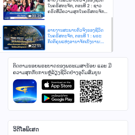
ໃນຄຣິສຕະຈັກ, ຕອນທີ 2 : ຊາວ
ຄຣິດທີ່ມີຄວາມສຸກໃນຄຣິສຕະຈັກ
33:39
ຂອງພຣະເຈົ້າອົງຊົງລິດທານຸພາບ
ສູງສຸດທີ່ປະເທດບຣາຊິນຕ່າງ
ເພີດເພີນກັບຊີວິດຄຣິສຕະຈັກໃນຍຸກ
ລາຍງານສະພາບຕົວຈິງຂອງຊີວິດ
ໃໝ່
ໃນຄຣິສຕະຈັກ, ຕອນທີ 1 : ພຣະ
ກິດຕິຄຸນແຫ່ງອານາຈັກເບັ່ງບານ:
22:55
ຄຣິສຕະຈັກຂອງພຣະເຈົ້າອົງຊົງລິດ
ທານຸພາບສູງສຸດໄດ້ເຜີຍແຜ່ໄປຫຼາຍ
ກວ່າ 120 ປະເທດ
ຕິດຕາມຮອຍພຣະບາດຂອງພຣະເມສານ້ອຍ ແລະ ມີ
ຄວາມສຸກກັບການຫຼໍ່ລ້ຽງຊີວິດຢ່າງອຸດົມສົມບູນ
ວິດີໂອພິເສດ