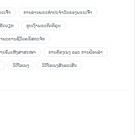
ະເຈົ້າ
ການອ່ານພຣະທຳປະຈຳວັນຂອງພຣະເຈົ້າ
ເຮັດວຽກ
ຮູບເງົາພຣະກິດຕິຄຸນ
ຳພະຍານຊີວິດຄຣິສຕະຈັກ
ຈົ້າປາດຖະໜາໃຫ້ມະນຸດຊາດສະແຫວງຫາຄວາມຈິງ ແລະ ລອດຊີວິດ”
ບການຂົ່ມເຫັງສາສະໜາ
ການຮ້ອງເພງ ແລະ ການຟ້ອນລຳ
ວິດີໂອເພງ
ວິດີໂອເພງສັນລະເສີນ