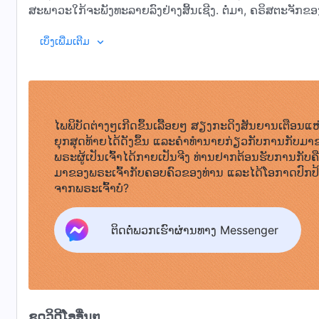
ສະພາວະໃກ້ຈະພັງທະລາຍລົງຢ່າງສິ້ນເຊີງ. ຕໍ່ມາ, ຄຣິສຕະຈັກຂອ
ຈາກໂລກສາສະໜາ ແລະ ລັດຖະບານພັກກອມມູນິດຈີນກໍໄດ້ເປີດສາກການກ
ໃນລາຍການຕອນນີ້, ພວກເຮົາຈະພາທຸກທ່ານໄປສຳຜັດກັບຊີວິດຄ
ເບິ່ງເພີ່ມເຕີມ
ຈະເປັນແນວນັ້ນກໍຕາມ, ພາຍໃຕ້ການນຳພາຂອງພຣະເຈົ້າ, ຄົນທີ
ທານຸພາບສູງສຸດ ປະຈຳປະເທດອີຕາລີ.
ນັບບໍ່ຖ້ວນ ແລະ ທະລຸຜ່ານອຸປະສັກຢ່າງຫຼວງຫຼາຍ. ໃນປີ 2007,
ຂອງພຣະເຈົ້າໄປຍັງຕ່າງປະເທດ ແລະ ຄຣິສຕະຈັກຂອງພຣະເຈົ້າອົງຊ
00:11 ຄຳນຳຂອງຜູ້ຈັດ
ເມື່ອພຣະກິດຕິຄຸນແຫ່ງລາຊະອານາຈັກໄດ້ຂະຫຍາຍຕົວຢ່າງໄວວາຈາ
02:10 ພຣະກິດຕິຄຸນແຫ່ງລາຊະອານາຈັກເບັ່ງບານໃນເອີຣົບ, ໂດຍມ
ອາຟຣິກາ ແລະ ໂອເຊອານີ, ຈົນເຖິງປັດຈຸບັນ ຄຣິສຕະຈັກຂອງພຣະເຈົ
ໄພພິບັດຕ່າງໆເກີດຂຶ້ນເລື້ອຍໆ ສຽງກະດິງສັນຍານເຕືອນແຫ
ປະເທດທົ່ວໂລກ. ພຣະກິດຕິຄຸນແຫ່ງລາຊະອານາຈັກຍັງຄົງສືບຕໍ່
ຍຸກສຸດທ້າຍໄດ້ດັງຂຶ້ນ ແລະຄໍາທໍານາຍກ່ຽວກັບການກັບມາ
03:09 ພຣະກິດຕິຄຸນແຫ່ງລາຊະອານາຈັກກຳລັງເຜີຍແຜ່ຢ່າງກວ້
ພຣະຜູ້ເປັນເຈົ້າໄດ້ກາຍເປັນຈີງ ທ່ານຢາກຕ້ອນຮັບການກັບຄ
ລິດທານຸພາບສູງສຸດກໍໄດ້ສ້າງຕັ້ງຄຣິສຕະຈັກຕ່າງໆຂຶ້ນໃນຫຼາຍ
ມາຂອງພຣະເຈົ້າກັບຄອບຄົວຂອງທ່ານ ແລະໄດ້ໂອກາດປົກປ
ຈາກພຣະເຈົ້າບໍ?
04:17 ພຣະກິດຕິຄຸນຂອງອານາຈັກໄດ້ຢັ່ງຮາກເທິງດິນແດນອາຟຣິກ
ເຮືອງໄປທົ່ວທະວີບ
ຕິດຕໍ່ພວກເຮົາຜ່ານທາງ Messenger
05:27 ພຣະກິດຕິຄຸນແຫ່ງລາຊະອານາຈັກເຜີຍແຜ່ເຖິງໂອເຊອານີ, 
ສ້າງຕັ້ງຂຶ້ນໃນແຕ່ລະປະເທດຢ່າງຕໍ່ເນື່ອງ
06:53 ນັກຂ່າວຊາວອີຕາລີລົງພື້ນທີ່
09:39 ການເບິ່ງວິດີໂອເຕັ້ນລຳຂອງຊາວຄຣິສ: ເພງແຫ່ງອານາຈັກ
ຊຸດວິດີໂອອື່ນໆ