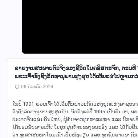
ລາຍງານສະພາບຕົວຈິງຂອງຊີວິດໃນຄຣິສຕະຈັກ, ຕອນທີ 1 
ພຣະເຈົ້າອົງຊົງລິດທານຸພາບສູງສຸດໄດ້ເຜີຍແຜ່ໄປຫຼາຍກ
06 ກໍລະກົດ 2026
ໃນປີ 1991, ພຣະເຈົ້າໄດ້ເລີ່ມຕົ້ນພາລະກິດແຫ່ງຍຸກແຫ່ງລາຊະອ
ອົງຊົງລິດທານຸພາບສູງສຸດຂຶ້ນ. ນັບຕັ້ງແຕ່ປີ 1995 ເປັນຕົ້ນມາ
ປະເທດຈີນແຜ່ນດິນໃຫຍ່, ຜູ້ຄົນຈາກທຸກສາສະໜາ ແລະ ນິກາຍທ
ໄດ້ຍອມຮັບພາລະກິດໃນຍຸກສຸດທ້າຍຂອງພຣະອົງ ແລະ ໄດ້ກັບຄືນສູ
ວ່າ ທຸກສາສະໜາໂຮມເຂົ້າເປັນໜຶ່ງດຽວ ແລະ ທຸກຊົນຊາດພາກັນຫຼ