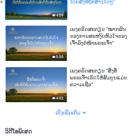
ໂດຍສິ່ງທີ່ຖືກສ້າງໃດໆ”
4:09
ເພງຄຣິດສະຕຽນ “ໝາກຜົນ
ຂອງການສະຫງົບຫົວໃຈຂອງ
ເຈົ້າລົງຕໍ່ໜ້າພຣະເຈົ້າ”
5:50
ເພງຄຣິດສະຕຽນ “ສິ່ງທີ່
ພຣະເຈົ້າເຮັດໃຫ້ສົມບູນແມ່ນ
ຄວາມເຊື່ອ”
4:02
ເບິ່ງເພີ່ມເຕີມ
ວິດີໂອພິເສດ