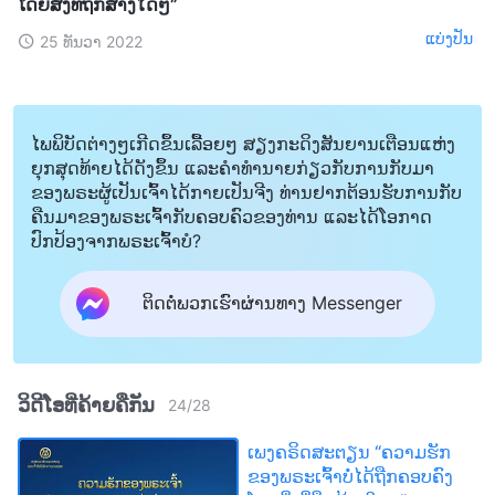
ໂດຍສິ່ງທີ່ຖືກສ້າງໃດໆ”
ແບ່ງປັນ
25 ທັນວາ 2022
ໄພພິບັດຕ່າງໆເກີດຂຶ້ນເລື້ອຍໆ ສຽງກະດິງສັນຍານເຕືອນແຫ່ງ
ຍຸກສຸດທ້າຍໄດ້ດັງຂຶ້ນ ແລະຄໍາທໍານາຍກ່ຽວກັບການກັບມາ
ຂອງພຣະຜູ້ເປັນເຈົ້າໄດ້ກາຍເປັນຈີງ ທ່ານຢາກຕ້ອນຮັບການກັບ
ຄືນມາຂອງພຣະເຈົ້າກັບຄອບຄົວຂອງທ່ານ ແລະໄດ້ໂອກາດ
ປົກປ້ອງຈາກພຣະເຈົ້າບໍ?
ຕິດຕໍ່ພວກເຮົາຜ່ານທາງ Messenger
ວິດີໂອທີ່ຄ້າຍຄືກັນ
24
/
28
ເພງຄຣິດສະຕຽນ “ຄວາມຮັກ
ຂອງພຣະເຈົ້າບໍ່ໄດ້ຖືກຄອບຄົງ