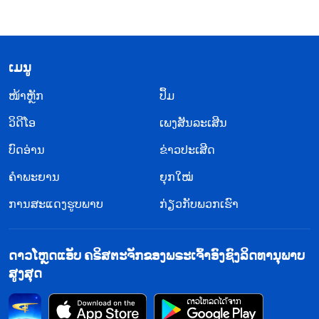
​ເມ​ນູ
​ໜ້າຫຼັກ
ປຶ້ມ
ວິ​ດີ​ໂອ
ເພງສັນລະເສີນ
ບົດອ່ານ
ຂ່າວປະເສີດ
ຄຳພະຍານ
ຍຸກໃໝ່
ການສະແດງຮູບພາບ
ກ່ຽວກັບພວກເຮົາ
ດາວໂຫຼດແອັບ ຄຣິສຕະຈັກຂອງພຣະເຈົ້າອົງຊົງລິດທານຸພາບ
ສູງສຸດ