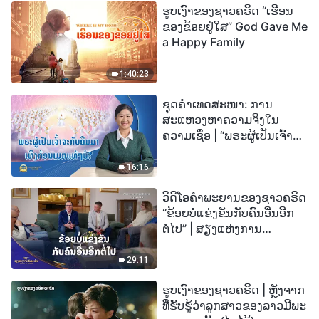
ຮູບເງົາຂອງຊາວຄຣິດ “ເຮືອນ
ຂອງຂ້ອຍຢູ່ໃສ” God Gave Me
a Happy Family
1:40:23
ຊຸດຄຳເທດສະໜາ: ການ
ສະແຫວງຫາຄວາມຈິງໃນ
ຄວາມເຊື່ອ | “ພຣະຜູ້ເປັນເຈົ້າຈະ
ກັບຄືນມາເທິງກ້ອນເມກແທ້ໆບໍ?”
16:16
ວິດີໂອຄຳພະຍານຂອງຊາວຄຣິດ
“ຂ້ອຍບໍ່ແຂ່ງຂັນກັບຄົນອື່ນອີກ
ຕໍ່ໄປ” | ສຽງແຫ່ງການ
ສັນລະເສີນ 2026
29:11
ຮູບເງົາຂອງຊາວຄຣິດ | ຫຼັງຈາກ
ທີ່ຮັບຮູ້ວ່າລູກສາວຂອງລາວມີພະ