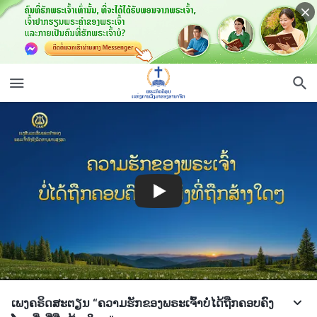
ເພງຄຣິດສະຕຽນ “ຄວາມຮັກຂອງພຣະເຈົ້າບໍ່ໄດ້ຖືກຄອບຄົງ