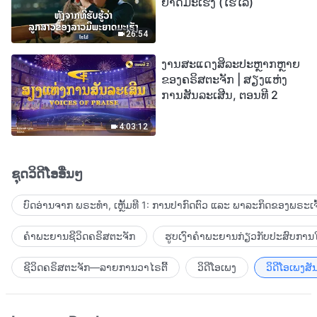
ຍາດມະເຮັງ (ໄຮໄລ້)
26:54
ງານສະແດງສິລະປະຫຼາກຫຼາຍ
ຂອງຄຣິສຕະຈັກ | ສຽງແຫ່ງ
ການສັນລະເສີນ, ຕອນທີ 2
4:03:12
ຊຸດວິດີໂອອື່ນໆ
ບົດອ່ານຈາກ ພຣະທຳ, ເຫຼັ້ມທີ 1: ການປາກົດຕົວ ແລະ ພາລະກິດຂອງພຣະເຈົ
ຄຳພະຍານຊີວິດຄຣິສຕະຈັກ
ຮູບເງົາຄຳພະຍານກ່ຽວກັບປະສົບການໃ
ຊີວິດຄຣິສຕະຈັກ—ລາຍການວາໄຣຕີ້
ວິດີໂອເພງ
ວິດີໂອເພງສັ