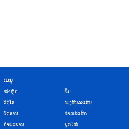
​ເມ​ນູ
​ໜ້າຫຼັກ
ປຶ້ມ
ວິ​ດີ​ໂອ
ເພງສັນລະເສີນ
ບົດອ່ານ
ຂ່າວປະເສີດ
ຄຳພະຍານ
ຍຸກໃໝ່