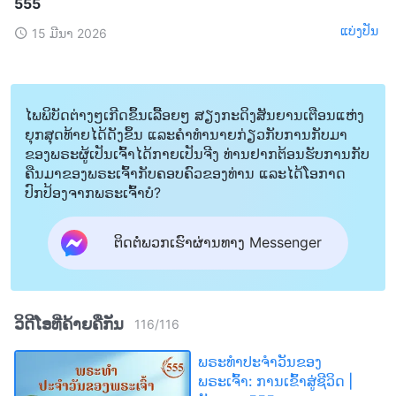
555
ແບ່ງປັນ
15 ມີນາ 2026
ໄພພິບັດຕ່າງໆເກີດຂຶ້ນເລື້ອຍໆ ສຽງກະດິງສັນຍານເຕືອນແຫ່ງ
ຍຸກສຸດທ້າຍໄດ້ດັງຂຶ້ນ ແລະຄໍາທໍານາຍກ່ຽວກັບການກັບມາ
ຂອງພຣະຜູ້ເປັນເຈົ້າໄດ້ກາຍເປັນຈີງ ທ່ານຢາກຕ້ອນຮັບການກັບ
ຄືນມາຂອງພຣະເຈົ້າກັບຄອບຄົວຂອງທ່ານ ແລະໄດ້ໂອກາດ
ປົກປ້ອງຈາກພຣະເຈົ້າບໍ?
ຕິດຕໍ່ພວກເຮົາຜ່ານທາງ Messenger
ວິດີໂອທີ່ຄ້າຍຄືກັນ
116
/
116
ພຣະທຳປະຈຳວັນຂອງ
ພຣະເຈົ້າ: ການເຂົ້າສູ່ຊີວິດ |