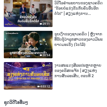
ວິດີໂອຄຳພະຍານຂອງຊາວຄຣິດ
“ຂ້ອຍບໍ່ແຂ່ງຂັນກັບຄົນອື່ນອີກ
ຕໍ່ໄປ” | ສຽງແຫ່ງການ
ສັນລະເສີນ 2026
29:11
ຮູບເງົາຂອງຊາວຄຣິດ | ຫຼັງຈາກ
ທີ່ຮັບຮູ້ວ່າລູກສາວຂອງລາວມີພະ
ຍາດມະເຮັງ (ໄຮໄລ້)
26:54
ງານສະແດງສິລະປະຫຼາກຫຼາຍ
ຂອງຄຣິສຕະຈັກ | ສຽງແຫ່ງ
ການສັນລະເສີນ, ຕອນທີ 2
4:03:12
ຊຸດວິດີໂອອື່ນໆ