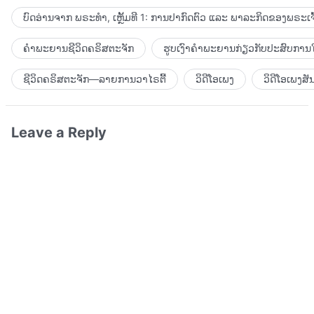
ບົດອ່ານຈາກ ພຣະທຳ, ເຫຼັ້ມທີ 1: ການປາກົດຕົວ ແລະ ພາລະກິດຂອງພຣະເຈົ
ຄຳພະຍານຊີວິດຄຣິສຕະຈັກ
ຮູບເງົາຄຳພະຍານກ່ຽວກັບປະສົບການໃ
ຊີວິດຄຣິສຕະຈັກ—ລາຍການວາໄຣຕີ້
ວິດີໂອເພງ
ວິດີໂອເພງສັ
Leave a Reply