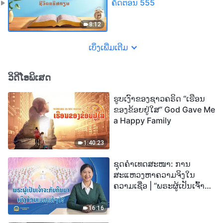
ຄັດຕອນ 555
8:12
ເບິ່ງເພີ່ມເຕີມ
ວິດີໂອພິເສດ
ຮູບເງົາຂອງຊາວຄຣິດ “ເຮືອນ
ຂອງຂ້ອຍຢູ່ໃສ” God Gave Me
a Happy Family
1:40:23
ຊຸດຄຳເທດສະໜາ: ການ
ສະແຫວງຫາຄວາມຈິງໃນ
ຄວາມເຊື່ອ | “ພຣະຜູ້ເປັນເຈົ້າຈະ
ກັບຄືນມາເທິງກ້ອນເມກແທ້ໆບໍ?”
16:16