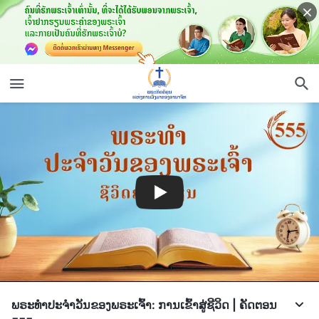
ພຣະທຳປະຈຳວັນຂອງພຣະເຈົ້າ: ການເຂົ້າສູ່ຊີວິດ | ຄັດຕອນ