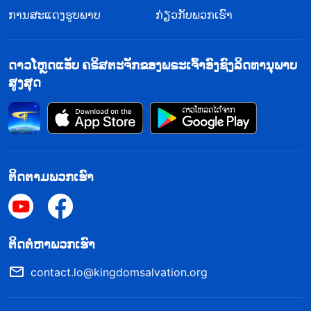
ການສະແດງຮູບພາບ
ກ່ຽວກັບພວກເຮົາ
ດາວໂຫຼດແອັບ ຄຣິສຕະຈັກຂອງພຣະເຈົ້າອົງຊົງລິດທານຸພາບ
ສູງສຸດ
ຕິດຕາມພວກເຮົາ
​ຕິດ​ຕໍ່​ຫາ​ພວກ​ເຮົາ
contact.lo@kingdomsalvation.org