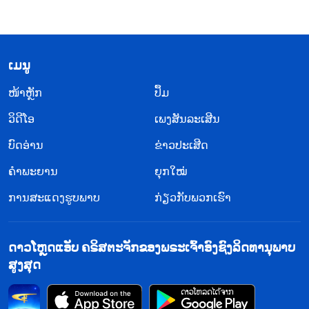
​ເມ​ນູ
​ໜ້າຫຼັກ
ປຶ້ມ
ວິ​ດີ​ໂອ
ເພງສັນລະເສີນ
ບົດອ່ານ
ຂ່າວປະເສີດ
ຄຳພະຍານ
ຍຸກໃໝ່
ການສະແດງຮູບພາບ
ກ່ຽວກັບພວກເຮົາ
ດາວໂຫຼດແອັບ ຄຣິສຕະຈັກຂອງພຣະເຈົ້າອົງຊົງລິດທານຸພາບ
ສູງສຸດ