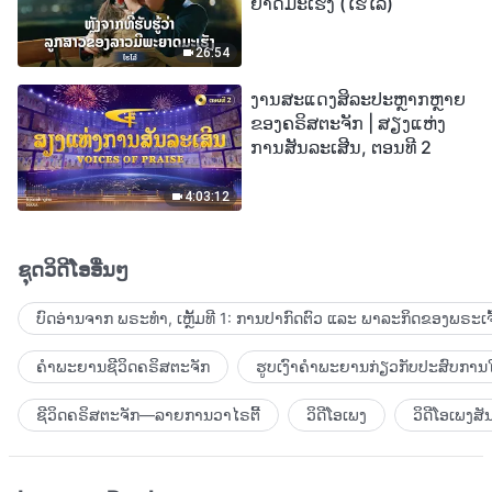
ຍາດມະເຮັງ (ໄຮໄລ້)
26:54
ງານສະແດງສິລະປະຫຼາກຫຼາຍ
ຂອງຄຣິສຕະຈັກ | ສຽງແຫ່ງ
ການສັນລະເສີນ, ຕອນທີ 2
4:03:12
ຊຸດວິດີໂອອື່ນໆ
ບົດອ່ານຈາກ ພຣະທຳ, ເຫຼັ້ມທີ 1: ການປາກົດຕົວ ແລະ ພາລະກິດຂອງພຣະເຈົ
ຄຳພະຍານຊີວິດຄຣິສຕະຈັກ
ຮູບເງົາຄຳພະຍານກ່ຽວກັບປະສົບການໃ
ຊີວິດຄຣິສຕະຈັກ—ລາຍການວາໄຣຕີ້
ວິດີໂອເພງ
ວິດີໂອເພງສັ