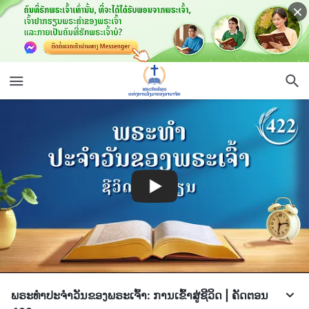
ພຣະທຳປະຈຳວັນຂອງພຣະເຈົ້າ: ການເຂົ້າສູ່ຊີວິດ | ຄັດຕອນ