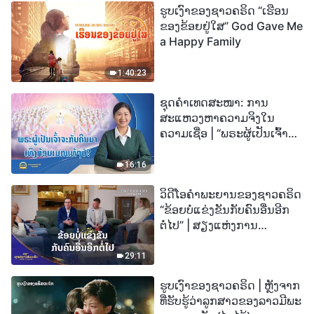
ຮູບເງົາຂອງຊາວຄຣິດ “ເຮືອນ
ຂອງຂ້ອຍຢູ່ໃສ” God Gave Me
a Happy Family
1:40:23
ຊຸດຄຳເທດສະໜາ: ການ
ສະແຫວງຫາຄວາມຈິງໃນ
ຄວາມເຊື່ອ | “ພຣະຜູ້ເປັນເຈົ້າຈະ
ກັບຄືນມາເທິງກ້ອນເມກແທ້ໆບໍ?”
16:16
ວິດີໂອຄຳພະຍານຂອງຊາວຄຣິດ
“ຂ້ອຍບໍ່ແຂ່ງຂັນກັບຄົນອື່ນອີກ
ຕໍ່ໄປ” | ສຽງແຫ່ງການ
ສັນລະເສີນ 2026
29:11
ຮູບເງົາຂອງຊາວຄຣິດ | ຫຼັງຈາກ
ທີ່ຮັບຮູ້ວ່າລູກສາວຂອງລາວມີພະ