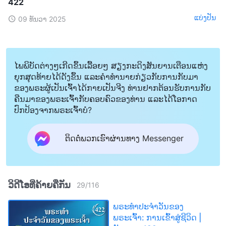
422
ແບ່ງປັນ
09 ທັນວາ 2025
ໄພພິບັດຕ່າງໆເກີດຂຶ້ນເລື້ອຍໆ ສຽງກະດິງສັນຍານເຕືອນແຫ່ງ
ຍຸກສຸດທ້າຍໄດ້ດັງຂຶ້ນ ແລະຄໍາທໍານາຍກ່ຽວກັບການກັບມາ
ຂອງພຣະຜູ້ເປັນເຈົ້າໄດ້ກາຍເປັນຈີງ ທ່ານຢາກຕ້ອນຮັບການກັບ
ຄືນມາຂອງພຣະເຈົ້າກັບຄອບຄົວຂອງທ່ານ ແລະໄດ້ໂອກາດ
ປົກປ້ອງຈາກພຣະເຈົ້າບໍ?
ຕິດຕໍ່ພວກເຮົາຜ່ານທາງ Messenger
ວິດີໂອທີ່ຄ້າຍຄືກັນ
29
/
116
ພຣະທຳປະຈຳວັນຂອງ
ພຣະເຈົ້າ: ການເຂົ້າສູ່ຊີວິດ |