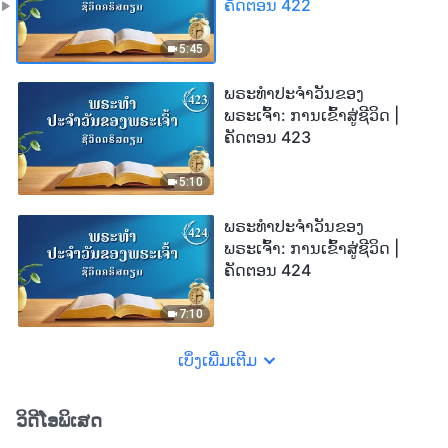
ຄັດຕອນ 422
5:45
ພຣະທຳປະຈຳວັນຂອງ
ພຣະເຈົ້າ: ການເຂົ້າສູ່ຊີວິດ |
ຄັດຕອນ 423
5:10
ພຣະທຳປະຈຳວັນຂອງ
ພຣະເຈົ້າ: ການເຂົ້າສູ່ຊີວິດ |
ຄັດຕອນ 424
7:10
ເບິ່ງເພີ່ມເຕີມ
ວິດີໂອພິເສດ