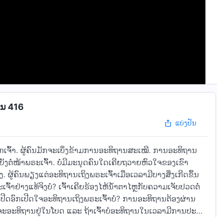
ອນ 416
ແບ່ງປັນ
ເຈົ້າ. ຜູ້ຄົນມັກຈະເບິ່ງຂ້າມການອະທິຖານສະເໝີ. ການອະທິຖານ
ຍັງຕໍ່ໜ້າພຣະເຈົ້າ. ບໍ່ມີມະນຸດຄົນໃດເຄີຍຖວາຍຫົວໃຈຂອງເຂົາ
. ຜູ້ຄົນພຽງແຕ່ອະທິຖານເຖິງພຣະເຈົ້າເມື່ອເວລາມີບາງສິ່ງເກີດຂຶ້ນ
້າຢ່າງແທ້ຈິງບໍ່? ເຈົ້າເຄີຍຮ້ອງໄຫ້ນໍ້າຕາໄຫຼກັບຄວາມເຈັບປວດຕໍ່
າເຄີຍເປີດອົກເປີດໃຈອະທິຖານເຖິງພຣະເຈົ້າບໍ່? ການອະທິຖານຕ້ອງຜ່ານ
າງທີ່ຈະອະທິຖານຢູ່ໃນໂບດ ແລະ ຖ້າເຈົ້າບໍ່ອະທິຖານໃນເວລາມີການປະຊຸມ