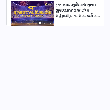
ງານສະແດງສິລະປະຫຼາກ
ພຣະທຳປະຈຳວັນຂອງພຣະເຈົ້າ:
ຫຼາຍຂອງຄຣິສຕະຈັກ |
ການເຂົ້າສູ່ຊີວິດ | ຄັດຕອນ 430
ສຽງແຫ່ງການສັນລະເສີນ,
8:24
ຕອນທີ 2
4:03:12
ພຣະທຳປະຈຳວັນຂອງພຣະເຈົ້າ:
ການເຂົ້າສູ່ຊີວິດ | ຄັດຕອນ 433
6:21
ພຣະທຳປະຈຳວັນຂອງພຣະເຈົ້າ:
ການເຂົ້າສູ່ຊີວິດ | ຄັດຕອນ 434
6:02
ພຣະທຳປະຈຳວັນຂອງພຣະເຈົ້າ:
ການເຂົ້າສູ່ຊີວິດ | ຄັດຕອນ 435
12:22
ພຣະທຳປະຈຳວັນຂອງພຣະເຈົ້າ:
ການເຂົ້າສູ່ຊີວິດ | ຄັດຕອນ 440