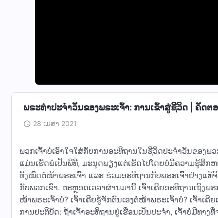
ພຣະທຳປະຈຳວັນຂອງພຣະເຈົ້າ: ການເຂົ້າສູ່ຊີວິດ | ຄັດຕ
28 ເມສາ 2021
ພວກເຈົ້າບໍ່ເອົາໃຈໃສ່ກັບການອະທິຖານໃນຊີວິດປະຈໍາວັນຂອງພວກ
ແມ່ນເຮັດພໍເປັນພິທີ, ມະນຸດພຽງແຕ່ເຮັດໄປໂດຍບໍ່ມີຄວາມຮູ້ສຶກຫ
ທັງໝົດຕໍ່ໜ້າພຣະເຈົ້າ ແລະ ຮ່ວມອະທິຖານກັບພຣະເຈົ້າຢ່າງແທ້ຈິງ
ກັບພວກເຂົາ. ຕະຫຼອດເວລາຜ່ານມານີ້ ເຈົ້າເຄີຍອະທິຖານເຖິງພຣະເຈົ
ໜ້າພຣະເຈົ້າບໍ່? ເຈົ້າເຄີຍຮູ້ຈັກຕົນເອງຕໍ່ໜ້າພຣະເຈົ້າບໍ? ເຈົ້
ການປະຕິບັດ: ຖ້າເຈົ້າອະທິຖານຢູ່ເຮືອນເປັນປະຈໍາ, ເຈົ້າບໍ່ມີທ