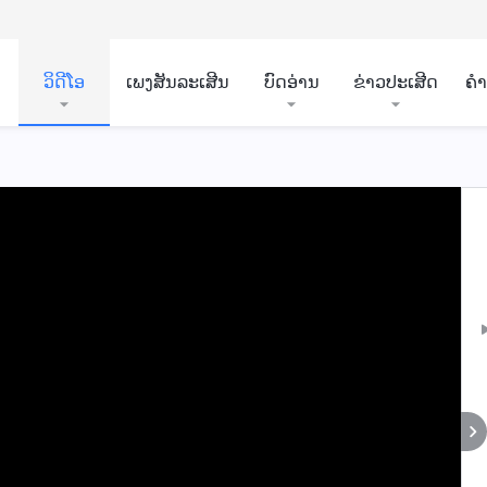
ວິ​ດີ​ໂອ
ເພງສັນລະເສີນ
ບົດອ່ານ
ຂ່າວປະເສີດ
ຄ