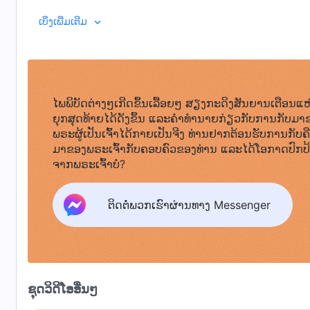
ຫມວດນ້ອຍ, ແລ້ວເຈົ້າຈະບໍ່ສາມາດອະທິຖານໃນເວລາມີການປະຊຸມໝວດໃ
ການອະທິຖານໂດຍແທ້ຈິງໝາຍຄວາມວ່າແນວໃດ? ໝາຍເຖິງການກ່າວ
ເບິ່ງເພີ່ມເຕີມ
ພຣະທໍາຂອງພຣະເຈົ້າ ແລ້ວເຈົ້າຈະບໍ່ມີຫຍັງຈະກ່າວເມື່ອເຖິງເວລ
ເພື່ອຄວາມເຂົ້າໃຈຢ່າງເລິກເຊິ່ງຕໍ່ປະສົງຂອງພຣະອົງ ແລະ ໂດຍ
ອະຖິຖານແຕ່ປາກ; ເຈົ້າບໍ່ໄດ້ອະທິຖານຢ່າງແທ້ຈິງ.
ໃກ້ຊິດຕິດພັນກັບພຣະເຈົ້າ, ການມີຄວາມຮູ້ສຶກວ່າພຣະອົງຢູ່ຕໍ່ໜ້
ເຈົ້າເຕັມໄປດ້ວຍຄວາມແຈ່ມໃສເປັນພິເສດ ແລະ ໝາຍຄວາມວ່າການມີຄ
ຄວາມຮູ້ສຶກດົນບັນດານໃຈເປັນພິເສດ ແລະ ຫລັງຈາກໄດ້ຍິນຄໍາກ່າວ
ໄພພິບັດຕ່າງໆເກີດຂຶ້ນເລື້ອຍໆ ສຽງກະດິງສັນຍານເຕືອນແຫ
ຄວາມຮູ້ສຶກປິຕິຍິນດີ, ພວກເຂົາຈະມີຄວາມຮູ້ສຶກວ່າຄໍາກ່າວອະ
ຍຸກສຸດທ້າຍໄດ້ດັງຂຶ້ນ ແລະຄໍາທໍານາຍກ່ຽວກັບການກັບມາ
ເຊັ່ນກັນ. ສະນັ້ນ ຄໍາອະທິຖານທີ່ເຈົ້າກ່າວກໍຄືສິ່ງທີ່ພວກເຂົາຕ
ພຣະຜູ້ເປັນເຈົ້າໄດ້ກາຍເປັນຈີງ ທ່ານຢາກຕ້ອນຮັບການກັບຄ
ເນື້ອໃນຂອງຄໍາອະທິຖານມີຫຍັງແດ່? ເຈົ້າຄວນອະທິຖານຕາມຂັ
ໄດ້ອະທິຖານຢ່າງແທ້ຈິງແລ້ວ, ຈິດໃຈຂອງເຈົ້າກໍຈະມີຄວາມສະຫງົບ
ມາຂອງພຣະເຈົ້າກັບຄອບຄົວຂອງທ່ານ ແລະໄດ້ໂອກາດປົກປ
ບໍລິສຸດຈະເປັນຜູ້ນໍາພາເຈົ້າເອງ. ເຈົ້າຄວນສື່ສານກັບພຣະເຈົ້
ຂຶ້ນ ແລະ ເຈົ້າກໍຈະຮູ້ສຶກວ່າໃນຊີວິດນີ້ບໍ່ມີຫຍັງອີກແລ້ວທີ່ມີຄຸນ
ຈາກພຣະເຈົ້າບໍ?
ມະນຸດ. ເມື່ອ ເຈົ້າເລິ່ມປະຕິບັດກ່າວຄໍາອະທິຖານຂອງເຈົ້າ ກ່ອນອ
ພິສູດວ່າຄໍາອະທິຖານຂອງເຈົ້າແມ່ນມີປະສິດທິຜົນ. ເຈົ້າເຄີຍໄດ້ອ
ພະຍາຍາມເຂົ້າໃຈຄວາມປະສົງຂອງພຣະເຈົ້າ. ພຽງແຕ່ພະຍາຍາມກ່າວຄໍາທ
ພຣະເຈົ້າແລ້ວ, ກ່າວດັ່ງນີ້: “ໂອ້ ຂ້າແດ່ພຣະຜູ້ເປັນເຈົ້າ! ຂ້ານ້ອຍຫ
ຕິດຕໍ່ພວກເຮົາຜ່ານທາງ Messenger
ເປັນຄົນຊົ່ວຊ້າຫຼາຍ ແລະເປັນຄົນເສື່ອມຊາມໜ້າລັງກຽດທີ່ສຸດ. ຜ່
ໄປ ຂ້ານ້ອຍຈະຂໍດໍາລົງຊີວິດຢູ່ເພື່ອພຣະອົງເຈົ້າ. ຂ້ານ້ອຍຈ
ຜ່ານມາພວກເຈົ້າບໍ່ຮູ້ຈັກວິທີອະທິຖານ ແລະ ເບິ່ງຂ້າມການອະທິຖານ. 
ພຣະອົງເຈົ້າ. ຂ້ານ້ອຍຂໍໃຫ້ພຣະວິນຍານຂອງພຣະອົງຈົງປະຕິບັດ
ຝົນຕົນເອງກັບການອະທິຖານ. ຖ້າຫາກເຈົ້າບໍ່ສາມາດລວບລວມກໍາລັ
ສະຫວ່າງແກ່ຂ້ານ້ອຍເພື່ອຂ້ານ້ອຍຈະສາມາດປະຈັກພະຍານດ້ວຍ
ໄດ້ແນວໃດ? ເຈົ້າຄວນກ່າວຄໍາອະທິຖານວ່າ: “ໂອ້ ຂ້າແດ່ພຣະຜູ້ເປັ
ຊຸດວິດີໂອອື່ນໆ
ຊາຕານເຫັນລັດສະໝີພາບຂອງພຣະອົງເຈົ້າ, ໃຫ້ເຫັນປະຈັກພະຍານຂ
ຂ້ານ້ອຍປາຖະໜາທີ່ຈະຮັກພຣະອົງເຈົ້າ ແຕ່ຂ້ານ້ອຍຂາດກໍາລັງໃຈ.
ຊະນະໃນຕົວພວກຂ້ານ້ອຍແລ້ວ”. ເມື່ອເຈົ້າອະທິຖານດ້ວຍວິທີນີ້ 