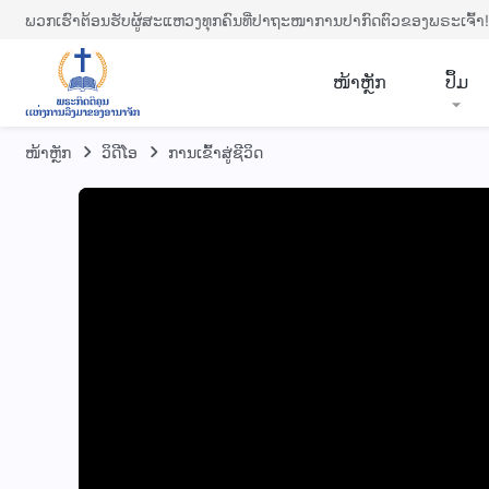
ພວກເຮົາຕ້ອນຮັບຜູ້ສະແຫວງທຸກຄົນທີ່ປາຖະໜາການປາກົດຕົວຂອງພຣະເຈົ້າ!
​ໜ້າຫຼັກ
ປຶ້ມ
ໜ້າຫຼັກ
​ວິ​ດີ​ໂອ
ການເຂົ້າສູ່ຊີວິດ