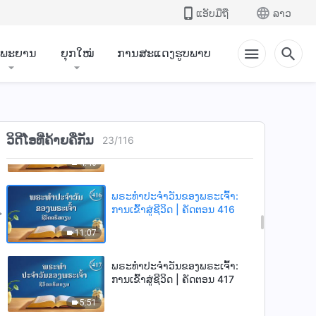
ແອັບມືຖື
ລາວ
9:42
ຳພະຍານ
ຍຸກໃໝ່
ການສະແດງຮູບພາບ
ພຣະທຳປະຈຳວັນຂອງພຣະເຈົ້າ:
ການເຂົ້າສູ່ຊີວິດ | ຄັດຕອນ 414
8:53
ພຣະທຳປະຈຳວັນຂອງພຣະເຈົ້າ:
ວິດີໂອທີ່ຄ້າຍຄືກັນ
ການເຂົ້າສູ່ຊີວິດ | ຄັດຕອນ 415
23
/
116
4:46
ພຣະທຳປະຈຳວັນຂອງພຣະເຈົ້າ:
ການເຂົ້າສູ່ຊີວິດ | ຄັດຕອນ 416
11:07
ພຣະທຳປະຈຳວັນຂອງພຣະເຈົ້າ:
ການເຂົ້າສູ່ຊີວິດ | ຄັດຕອນ 417
5:51