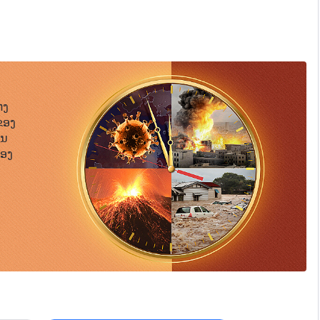
ຫຍ່. ຖ້າເຈົ້າບໍ່ເຂົ້າໃກ້ພຣະເຈົ້າເປັນປົກກະຕິ ຫຼື ນຶກເຖິງ
ຄໍາໃນໃຈຂອງ ເຈົ້າຕໍ່ພຣະເຈົ້າ ແລະ ການສື່ສານກັບພຣະເຈົ້າ
າອະທິຖານ ແລະ ເຖິງແມ່ນວ່າຖ້າ ເຈົ້າອະທິຖານ, ເຈົ້າກໍຈະພຽງແຕ່
ອີງຕາມພຣະທໍາຂອງພຣະເຈົ້າ. ໝາຍເຖິງການມີຄວາມຮູ້ສຶກພິເສດ
າເຈົ້າ ແລະ ເຈົ້າມີບາງສິ່ງຈະກ່າວຕໍ່ພຣະອົງ. ໝາຍຄວາມວ່າຈິດໃຈຂ້ອງ
ວາມຮູ້ສຶກວ່າພຣະເຈົ້າຄືສິ່ງທີ່ພິເສດສະງ່າງາມ. ເຈົ້າຈະມີ
ອະທິຖານຂອງເຈົ້າ ເພື່ອນມິດ ແລະ ຍາດຕິພີ່ນ້ອງຂອງເຈົ້າກໍຈະມີ
່ງ
ທິຖານຂອງເຈົ້າຄືຄໍາກ່າວອະທິຖານໃນໃຈຂອງພວກເຂົາ ທີ່ຕ້ອງການກ່າວ
ຂອງ
້ອງການກ່າວ. ນີ້ຄືຄວາມໝາຍຂອງການອະທິຖານທີ່ແທ້ຈິງ. ຫລັງຈາກເຈົ້າ
ືນ
້ນຕອນອີງຕາມສະພາບຄວາມເປັນຈິງຂອງເຈົ້າ ແລະ ພຣະວິນຍານ
 ແລະ ມີຄວາມສຸກ. ພະລັງຄວາມຮັກທີ່ມີຕໍ່ພຣະເຈົ້າກໍຈະເພີ່ມທະວີ
້ອງ
າຕາມຄວາມປະສົງຂອງພຣະອົງ ແລະ ຕາມຂໍ້ຮຽກຮ້ອງຂອງພຣະອົງທີ່ມີຕໍ່
ຄ່າ ຫຼື ສໍາຄັນໄປກວ່າຄວາມຮັກທີ່ມີໃຫ້ແກ່ພຣະເຈົ້າ ແລະ ທັງໝົດນີ້ຈະ
ື່ນໝົດຕ້ອງມອບຫົວໃຈຂອງເຈົ້າໃຫ້ກັບພຣະເຈົ້າກ່ອນ. ຢ່າໄດ້
ະທິຖານແນວນັ້ນແລ້ວບໍ່?
ີ່ຢູ່ໃນໃຈຂອງເຈົ້ານັ້ນຕໍ່ພຣະເຈົ້າ. ເມື່ອເຈົ້າມາຢູ່ຕໍ່ໜ້າ
າກຫາກໍຮູ້ມື້ນີ້ວ່າຂ້ານ້ອຍບໍ່ເຄີຍເຊື່ອຟັງພຣະອົງເຈົ້າເລີຍ. ຂ້ານ້ອຍ
ານມາ ຂ້ານ້ອຍໄດ້ເສຍເວລາຂອງຂ້ານ້ອຍ ແລະ ເລິ່ມແຕ່ມື້ນີ້ເປັນຕົ້ນ
ະຂໍໃຊ້ຊີວິດຢ່າງມີຄວາມໝາຍ ແລະ ຢ່າງເພິງພໍພຣະໄທຕາມພຣະປະສົງຂອງ
ມື້ນີ້ພວກເຈົ້າຕ້ອງປະຕິບັດໃຫ້ດີທີ່ສຸດທີ່ພວກເຈົ້າຈະເຮັດໄດ້ເພື່ອຝຶກ
ຢູ່ໃນຕົວຂ້ານ້ອຍຕະຫຼອດໄປດ້ວຍເທີ້ນ ແລະ ຊ່ວຍເຍືອງທາງໃຫ້ຄວາມ
ງໃຈໃນຕົວເຈົ້າໃຫ້ຮັກພຣະເຈົ້າໄດ້ ແລ້ວເຈົ້າຈະສາມາດອະທິຖ່ານ
ຄວາມແຂງກ້າ ແລະ ຄວາມໜັກແໜ້ນຕໍ່ພຣະອົງເຈົ້າ, ສະແດງໃຫ້
ນເຈົ້າ! ຫົວໃຈຂ້ອງຂ້ານ້ອຍບໍ່ສາມາດຮັກພຣະອົງເຈົ້າໄດ້ໂດຍແທ້ຈິງ,
ອງພຣະອົງເຈົ້າ ແລະ ພິສູດໃຫ້ເຫັນວ່າພຣະອົງເຈົ້າໄດ້ເອົາໄຊ
 ຂ້ານ້ອຍຄວນປະຕິບັດຕົນແນວໃດດີ? ຂ້ານ້ອຍຂໍໃຫ້ພຣະອົງເຈົ້າຈົ່ງ
ຫົວໃຈຂອງເຈົ້າຈະຖືກປ່ອຍເປັນອິສະລະຢ່າງແທ້ຈິງ. ການອະທິຖານດ້ວຍ