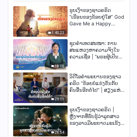
ຮູບເງົາຂອງຊາວຄຣິດ
5:45
“ເຮືອນຂອງຂ້ອຍຢູ່ໃສ” God
Gave Me a Happy
ພຣະທຳປະຈຳວັນຂອງພຣະເຈົ້າ:
ການເຂົ້າສູ່ຊີວິດ | ຄັດຕອນ 423
Family
1:40:23
5:10
ຊຸດຄຳເທດສະໜາ: ການ
ສະແຫວງຫາຄວາມຈິງໃນ
ພຣະທຳປະຈຳວັນຂອງພຣະເຈົ້າ:
ຄວາມເຊື່ອ | “ພຣະຜູ້ເປັນ
ການເຂົ້າສູ່ຊີວິດ | ຄັດຕອນ 424
ເຈົ້າຈະກັບຄືນມາເທິງກ້ອນ
16:16
ເມກແທ້ໆບໍ?”
7:10
ວິດີໂອຄຳພະຍານຂອງຊາວ
ຄຣິດ “ຂ້ອຍບໍ່ແຂ່ງຂັນກັບ
ພຣະທຳປະຈຳວັນຂອງພຣະເຈົ້າ:
ຄົນອື່ນອີກຕໍ່ໄປ” | ສຽງແຫ່ງ
ການເຂົ້າສູ່ຊີວິດ | ຄັດຕອນ 428
ການສັນລະເສີນ 2026
29:11
6:27
ຮູບເງົາຂອງຊາວຄຣິດ |
ພຣະທຳປະຈຳວັນຂອງພຣະເຈົ້າ:
ຫຼັງຈາກທີ່ຮັບຮູ້ວ່າລູກສາວ
ການເຂົ້າສູ່ຊີວິດ | ຄັດຕອນ 429
ຂອງລາວມີພະຍາດມະເຮັງ
(ໄຮໄລ້)
10:25
26:54