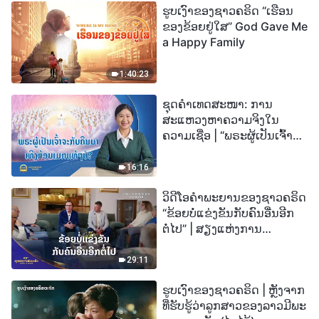
ຮູບເງົາຂອງຊາວຄຣິດ “ເຮືອນ
ຂອງຂ້ອຍຢູ່ໃສ” God Gave Me
a Happy Family
1:40:23
ຊຸດຄຳເທດສະໜາ: ການ
ສະແຫວງຫາຄວາມຈິງໃນ
ຄວາມເຊື່ອ | “ພຣະຜູ້ເປັນເຈົ້າຈະ
ກັບຄືນມາເທິງກ້ອນເມກແທ້ໆບໍ?”
16:16
ວິດີໂອຄຳພະຍານຂອງຊາວຄຣິດ
“ຂ້ອຍບໍ່ແຂ່ງຂັນກັບຄົນອື່ນອີກ
ຕໍ່ໄປ” | ສຽງແຫ່ງການ
ສັນລະເສີນ 2026
29:11
ຮູບເງົາຂອງຊາວຄຣິດ | ຫຼັງຈາກ
ທີ່ຮັບຮູ້ວ່າລູກສາວຂອງລາວມີພະ