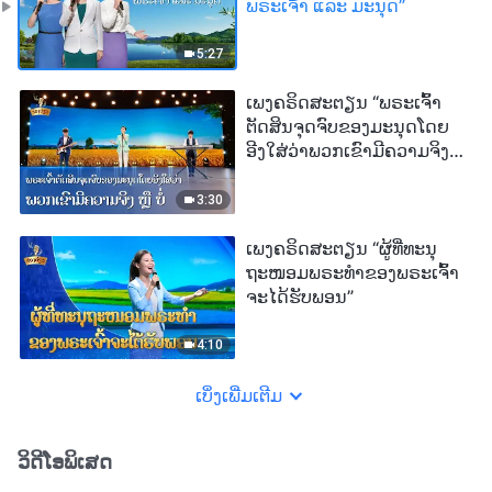
ພຣະເຈົ້າ ແລະ ມະນຸດ”
5:27
ເພງຄຣິດສະຕຽນ “ພຣະເຈົ້າ
ຕັດສິນຈຸດຈົບຂອງມະນຸດໂດຍ
ອີງໃສ່ວ່າພວກເຂົາມີຄວາມຈິງ
ຫຼື ບໍ່”
3:30
ເພງຄຣິດສະຕຽນ “ຜູ້ທີ່ທະນຸ
ຖະໜອມພຣະທຳຂອງພຣະເຈົ້າ
ຈະໄດ້ຮັບພອນ”
4:10
ເບິ່ງເພີ່ມເຕີມ
ວິດີໂອພິເສດ