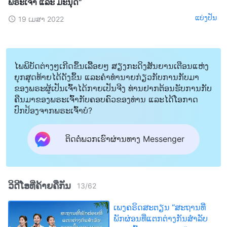
ພຣະເຈົ້າ ແລະ ມະນຸດ”
ແບ່ງປັນ
19 ເມສາ 2022
ໄພພິບັດຕ່າງໆເກີດຂຶ້ນເລື້ອຍໆ ສຽງກະດິງສັນຍານເຕືອນແຫ່ງ
ຍຸກສຸດທ້າຍໄດ້ດັງຂຶ້ນ ແລະຄໍາທໍານາຍກ່ຽວກັບການກັບມາ
ຂອງພຣະຜູ້ເປັນເຈົ້າໄດ້ກາຍເປັນຈີງ ທ່ານຢາກຕ້ອນຮັບການກັບ
ຄືນມາຂອງພຣະເຈົ້າກັບຄອບຄົວຂອງທ່ານ ແລະໄດ້ໂອກາດ
ປົກປ້ອງຈາກພຣະເຈົ້າບໍ?
ຕິດຕໍ່ພວກເຮົາຜ່ານທາງ Messenger
ວິດີໂອທີ່ຄ້າຍຄືກັນ
13
/
62
ເພງຄຣິດສະຕຽນ “ສະຖານທີ່
ພັກຜ່ອນທີ່ແຕກຕ່າງກັນສໍາລັບ