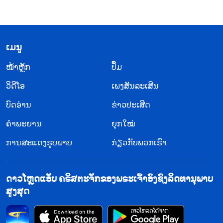
​ເມ​ນູ
​ໜ້າຫຼັກ
ປຶ້ມ
ວິ​ດີ​ໂອ
ເພງສັນລະເສີນ
ບົດອ່ານ
ຂ່າວປະເສີດ
ຄຳພະຍານ
ຍຸກໃໝ່
ການສະແດງຮູບພາບ
ກ່ຽວກັບພວກເຮົາ
ດາວໂຫຼດແອັບ ຄຣິສຕະຈັກຂອງພຣະເຈົ້າອົງຊົງລິດທານຸພາບ
ສູງສຸດ