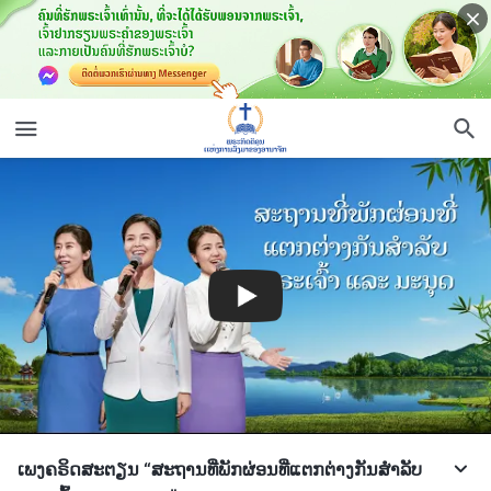
ເພງຄຣິດສະຕຽນ “ສະຖານທີ່ພັກຜ່ອນທີ່ແຕກຕ່າງກັນສໍາລັບ