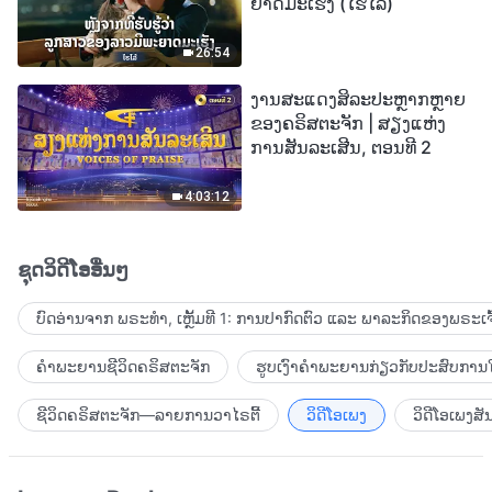
ຍາດມະເຮັງ (ໄຮໄລ້)
26:54
ງານສະແດງສິລະປະຫຼາກຫຼາຍ
ຂອງຄຣິສຕະຈັກ | ສຽງແຫ່ງ
ການສັນລະເສີນ, ຕອນທີ 2
4:03:12
ຊຸດວິດີໂອອື່ນໆ
ບົດອ່ານຈາກ ພຣະທຳ, ເຫຼັ້ມທີ 1: ການປາກົດຕົວ ແລະ ພາລະກິດຂອງພຣະເຈົ
ຄຳພະຍານຊີວິດຄຣິສຕະຈັກ
ຮູບເງົາຄຳພະຍານກ່ຽວກັບປະສົບການໃ
ຊີວິດຄຣິສຕະຈັກ—ລາຍການວາໄຣຕີ້
ວິດີໂອເພງ
ວິດີໂອເພງສັ