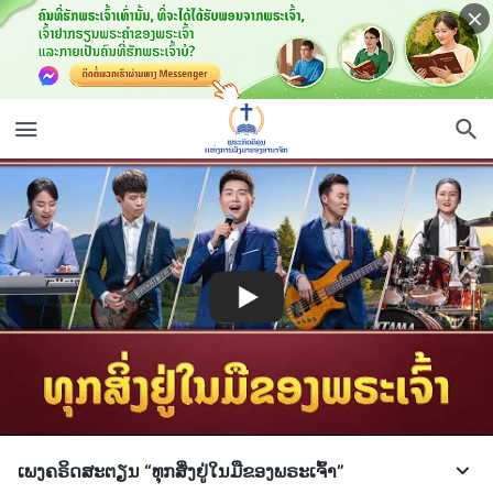
ເພງຄຣິດສະຕຽນ “ທຸກສິ່ງຢູ່ໃນມືຂອງພຣະເຈົ້າ”