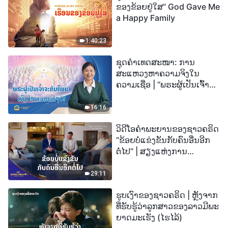
ຂອງຂ້ອຍຢູ່ໃສ” God Gave Me
a Happy Family
1:40:23
ຊຸດຄຳເທດສະໜາ: ການ
ສະແຫວງຫາຄວາມຈິງໃນ
ຄວາມເຊື່ອ | “ພຣະຜູ້ເປັນເຈົ້າຈະ
ກັບຄືນມາເທິງກ້ອນເມກແທ້ໆບໍ?”
16:16
ວິດີໂອຄຳພະຍານຂອງຊາວຄຣິດ
“ຂ້ອຍບໍ່ແຂ່ງຂັນກັບຄົນອື່ນອີກ
ຕໍ່ໄປ” | ສຽງແຫ່ງການ
ສັນລະເສີນ 2026
29:11
ຮູບເງົາຂອງຊາວຄຣິດ | ຫຼັງຈາກ
ທີ່ຮັບຮູ້ວ່າລູກສາວຂອງລາວມີພະ
ຍາດມະເຮັງ (ໄຮໄລ້)