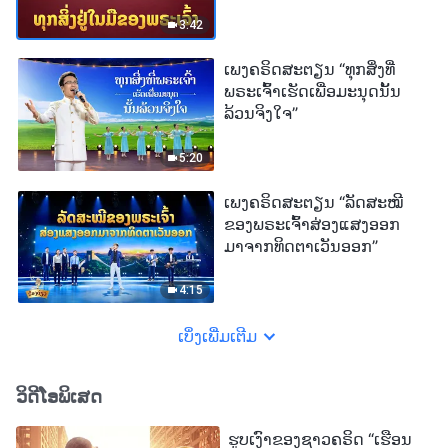
3:42
ເພງຄຣິດສະຕຽນ “ທຸກສິ່ງທີ່
ພຣະເຈົ້າເຮັດເພື່ອມະນຸດນັ້ນ
ລ້ວນຈິງໃຈ”
5:20
ເພງຄຣິດສະຕຽນ “ລັດສະໝີ
ຂອງພຣະເຈົ້າສ່ອງແສງອອກ
ມາຈາກທິດຕາເວັນອອກ”
4:15
ເບິ່ງເພີ່ມເຕີມ
ວິດີໂອພິເສດ
ຮູບເງົາຂອງຊາວຄຣິດ “ເຮືອນ