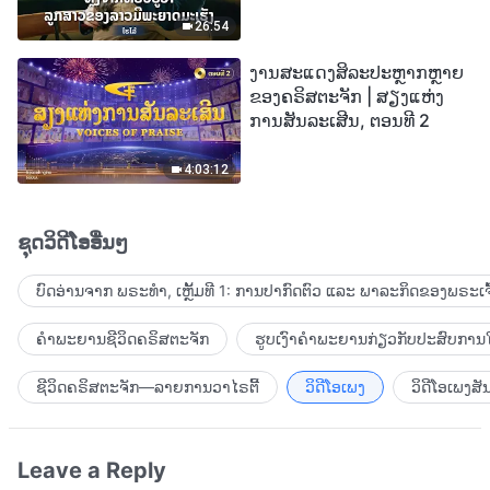
26:54
ງານສະແດງສິລະປະຫຼາກຫຼາຍ
ຂອງຄຣິສຕະຈັກ | ສຽງແຫ່ງ
ການສັນລະເສີນ, ຕອນທີ 2
4:03:12
ຊຸດວິດີໂອອື່ນໆ
ບົດອ່ານຈາກ ພຣະທຳ, ເຫຼັ້ມທີ 1: ການປາກົດຕົວ ແລະ ພາລະກິດຂອງພຣະເຈົ
ຄຳພະຍານຊີວິດຄຣິສຕະຈັກ
ຮູບເງົາຄຳພະຍານກ່ຽວກັບປະສົບການໃ
ຊີວິດຄຣິສຕະຈັກ—ລາຍການວາໄຣຕີ້
ວິດີໂອເພງ
ວິດີໂອເພງສັ
Leave a Reply