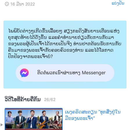
ແບ່ງປັນ
16 ມີນາ 2022
ໄພພິບັດຕ່າງໆເກີດຂຶ້ນເລື້ອຍໆ ສຽງກະດິງສັນຍານເຕືອນແຫ່ງ
ຍຸກສຸດທ້າຍໄດ້ດັງຂຶ້ນ ແລະຄໍາທໍານາຍກ່ຽວກັບການກັບມາ
ຂອງພຣະຜູ້ເປັນເຈົ້າໄດ້ກາຍເປັນຈີງ ທ່ານຢາກຕ້ອນຮັບການກັບ
ຄືນມາຂອງພຣະເຈົ້າກັບຄອບຄົວຂອງທ່ານ ແລະໄດ້ໂອກາດ
ປົກປ້ອງຈາກພຣະເຈົ້າບໍ?
ຕິດຕໍ່ພວກເຮົາຜ່ານທາງ Messenger
ວິດີໂອທີ່ຄ້າຍຄືກັນ
26
/
62
ເພງຄຣິດສະຕຽນ “ທຸກສິ່ງຢູ່ໃນ
ມືຂອງພຣະເຈົ້າ”