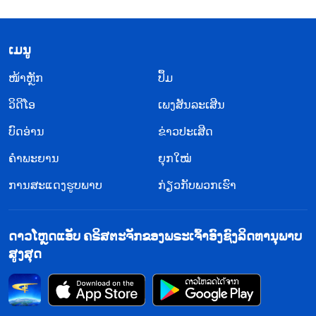
​ເມ​ນູ
​ໜ້າຫຼັກ
ປຶ້ມ
ວິ​ດີ​ໂອ
ເພງສັນລະເສີນ
ບົດອ່ານ
ຂ່າວປະເສີດ
ຄຳພະຍານ
ຍຸກໃໝ່
ການສະແດງຮູບພາບ
ກ່ຽວກັບພວກເຮົາ
ດາວໂຫຼດແອັບ ຄຣິສຕະຈັກຂອງພຣະເຈົ້າອົງຊົງລິດທານຸພາບ
ສູງສຸດ