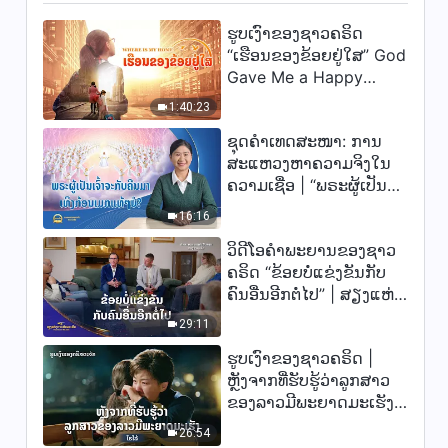
ພຣະອົງມີ ແລະ ເປັນ | ຄັດຕອນ
ຮູບເງົາຂອງຊາວຄຣິດ
4:16
254
“ເຮືອນຂອງຂ້ອຍຢູ່ໃສ” God
Gave Me a Happy
ພຣະທຳປະຈຳວັນຂອງພຣະເຈົ້າ:
ອຸປະນິໄສຂອງພຣະເຈົ້າ ແລະ ສິ່ງທີ່
Family
1:40:23
ພຣະອົງມີ ແລະ ເປັນ | ຄັດຕອນ
8:08
255
ຊຸດຄຳເທດສະໜາ: ການ
ສະແຫວງຫາຄວາມຈິງໃນ
ພຣະທຳປະຈຳວັນຂອງພຣະເຈົ້າ:
ຄວາມເຊື່ອ | “ພຣະຜູ້ເປັນ
ອຸປະນິໄສຂອງພຣະເຈົ້າ ແລະ ສິ່ງທີ່
ເຈົ້າຈະກັບຄືນມາເທິງກ້ອນ
ພຣະອົງມີ ແລະ ເປັນ | ຄັດຕອນ
16:16
ເມກແທ້ໆບໍ?”
7:11
258
ວິດີໂອຄຳພະຍານຂອງຊາວ
ຄຣິດ “ຂ້ອຍບໍ່ແຂ່ງຂັນກັບ
ພຣະທຳປະຈຳວັນຂອງພຣະເຈົ້າ:
ຄົນອື່ນອີກຕໍ່ໄປ” | ສຽງແຫ່ງ
ອຸປະນິໄສຂອງພຣະເຈົ້າ ແລະ ສິ່ງທີ່
ພຣະອົງມີ ແລະ ເປັນ | ຄັດຕອນ
ການສັນລະເສີນ 2026
29:11
5:06
259
ຮູບເງົາຂອງຊາວຄຣິດ |
ພຣະທຳປະຈຳວັນຂອງພຣະເຈົ້າ:
ຫຼັງຈາກທີ່ຮັບຮູ້ວ່າລູກສາວ
ອຸປະນິໄສຂອງພຣະເຈົ້າ ແລະ ສິ່ງທີ່
ຂອງລາວມີພະຍາດມະເຮັງ
ພຣະອົງມີ ແລະ ເປັນ | ຄັດຕອນ
(ໄຮໄລ້)
4:54
260
26:54