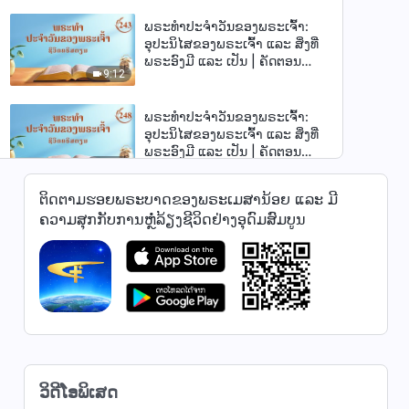
ພຣະທຳປະຈຳວັນຂອງພຣະເຈົ້າ:
ອຸປະນິໄສຂອງພຣະເຈົ້າ ແລະ ສິ່ງທີ່
ພຣະອົງມີ ແລະ ເປັນ | ຄັດຕອນ
9:12
243
ພຣະທຳປະຈຳວັນຂອງພຣະເຈົ້າ:
ອຸປະນິໄສຂອງພຣະເຈົ້າ ແລະ ສິ່ງທີ່
ພຣະອົງມີ ແລະ ເປັນ | ຄັດຕອນ
6:16
248
ຕິດຕາມຮອຍພຣະບາດຂອງພຣະເມສານ້ອຍ ແລະ ມີ
ພຣະທຳປະຈຳວັນຂອງພຣະເຈົ້າ:
ຄວາມສຸກກັບການຫຼໍ່ລ້ຽງຊີວິດຢ່າງອຸດົມສົມບູນ
ອຸປະນິໄສຂອງພຣະເຈົ້າ ແລະ ສິ່ງທີ່
ພຣະອົງມີ ແລະ ເປັນ | ຄັດຕອນ
7:27
249
ພຣະທຳປະຈຳວັນຂອງພຣະເຈົ້າ:
ອຸປະນິໄສຂອງພຣະເຈົ້າ ແລະ ສິ່ງທີ່
ພຣະອົງມີ ແລະ ເປັນ | ຄັດຕອນ
3:04
251
ພຣະທຳປະຈຳວັນຂອງພຣະເຈົ້າ:
ວິດີໂອພິເສດ
ອຸປະນິໄສຂອງພຣະເຈົ້າ ແລະ ສິ່ງທີ່