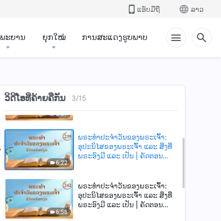
ແອັບມືຖື
ລາວ
ຳພະຍານ
ຍຸກໃໝ່
ການສະແດງຮູບພາບ
ພຣະທຳປະຈຳວັນຂອງພຣະເຈົ້າ:
ອຸປະນິໄສຂອງພຣະເຈົ້າ ແລະ ສິ່ງທີ່
ພຣະອົງມີ ແລະ ເປັນ | ຄັດຕອນ
12:41
236
ພຣະທຳປະຈຳວັນຂອງພຣະເຈົ້າ:
ວິດີໂອທີ່ຄ້າຍຄືກັນ
ອຸປະນິໄສຂອງພຣະເຈົ້າ ແລະ ສິ່ງທີ່
3
/
15
ພຣະອົງມີ ແລະ ເປັນ | ຄັດຕອນ
5:37
238
ພຣະທຳປະຈຳວັນຂອງພຣະເຈົ້າ:
ອຸປະນິໄສຂອງພຣະເຈົ້າ ແລະ ສິ່ງທີ່
ພຣະອົງມີ ແລະ ເປັນ | ຄັດຕອນ
6:22
239
ພຣະທຳປະຈຳວັນຂອງພຣະເຈົ້າ:
ອຸປະນິໄສຂອງພຣະເຈົ້າ ແລະ ສິ່ງທີ່
ພຣະອົງມີ ແລະ ເປັນ | ຄັດຕອນ
6:56
242