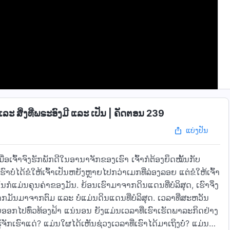
ະ ສິ່ງທີ່ພຣະອົງມີ ແລະ ເປັນ | ຄັດຕອນ 239
ແບ່ງປັນ
່ອເຈົ້າຈົງຮັກພັກດີໃນອານາຈັກຂອງເຮົາ ເຈົ້າກໍຕ້ອງຍຶດໝັ້ນກັບ
ບໍ່ໄດ້ຂໍໃຫ້ເຈົ້າເປັນຫຍັງຫຼາຍໄປກວ່າເມກທີ່ລ່ອງລອຍ ແຕ່ຂໍໃຫ້ເຈົ້າ
ກໍແມ່ນຄຸນຄ່າຂອງມັນ. ຍ້ອນເຮົາມາຈາກດິນແດນທີ່ບໍລິສຸດ, ເຮົາຈຶ່ງ
ື່ອງຈາກມັນມາຈາກຕົມ ແລະ ບໍ່ແມ່ນດິນແດນທີ່ບໍລິສຸດ. ເວລາທີ່ສະຫວັນ
ໄປທົ່ວທ້ອງຟ້າ ແນ່ນອນ ຍັງແມ່ນເວລາທີ່ເຮົາເຮັດພາລະກິດຢ່າງ
ກເຮົາແດ່? ແມ່ນໃຜໄດ້ເຫັນຊ່ວງເວລາທີ່ເຮົາໄດ້ມາເຖິງບໍ່? ແມ່ນໃຜ