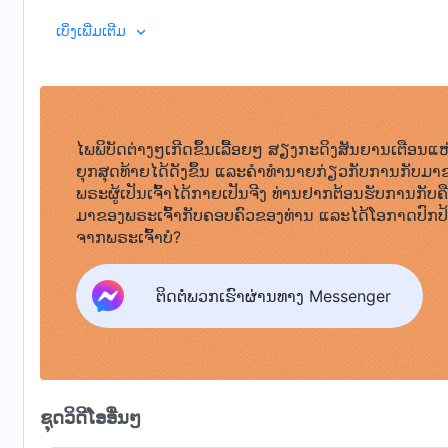
ທີ່ເຫັນວ່າເຮົາບໍ່ພຽງແຕ່ມີຊື່ ແຕ່ຍິ່ງໄປກວ່ານັ້ນ ແມ່ນຍັງມີແກ່
ພຣະທຳ, ເຫຼັ້ມທີ 1. ການປາກົດຕົວ ແລະ
ເບິ່ງເພີ່ມເຕີມ
ຟ້າຢ່າງໃກ້ຊິດ; ບໍ່ມີຫຍັງໃນອາວະກາດທີ່ບໍ່ໄດ້ຖືກຈັດກຽມດ້ວຍມືຂ
ພະຍາຍາມເລັກນ້ອຍຂອງເຂົາຕໍ່ຄວາມສໍາເລັດຂອງກິດຈະການອັນຍິ່
ຢູ່ເທິງແຜ່ນດິນໂລກ ເນື່ອງຈາກວ່າ ເຮົາແມ່ນພຣະເຈົ້າແຫ່ງຄວາມຈ
ສ້າງມະນຸດ ແລະ ຮູ້ຈັກພວກເຂົາເປັນຢ່າງດີ. ທຸກຄົນແມ່ນຢູ່ພາຍໃ
ແຜ່ນດິນໂລກຈະສາມາດຫຼີກເວັ້ນການກວດສອບຢ່າງລະອຽດຂອງພຣະ
ໄພພິບັດຕ່າງໆເກີດຂຶ້ນເລື້ອຍໆ ສຽງກະດິງສັນຍານເຕືອນແຫ
ພຣະວິນຍານຂອງເຮົາ ແຕ່ພວກເຂົາກໍຍັງລ່ວງເກີນພຣະວິນຍານຂອງ
ຍຸກສຸດທ້າຍໄດ້ດັງຂຶ້ນ ແລະຄໍາທໍານາຍກ່ຽວກັບການກັບມາ
ກັບຄວາມຄິດໃນສ່ວນເລິກຂອງຫົວໃຈຂອງພວກເຂົາ ແລະ ເຮັດໃຫ້ທຸກ
ພຣະຜູ້ເປັນເຈົ້າໄດ້ກາຍເປັນຈີງ ທ່ານຢາກຕ້ອນຮັບການກັບຄ
ຂອງເຮົາ ແລະ ລົ້ມລົງໃນທ່າມກາງຄວາມກວດສອບຂອງເຮົາ. ຢ່າງໃດກ
ມາຂອງພຣະເຈົ້າກັບຄອບຄົວຂອງທ່ານ ແລະໄດ້ໂອກາດປົກປ
ຈາກເຮົາ. ໃນທ່າມກາງສິ່ງຊົງສ້າງ, ມີໃຜແດ່ທີ່ບໍ່ຮັກເຮົາ ຍ້ອ
ຈາກພຣະເຈົ້າບໍ?
ເຮົາ? ໃນຜູ້ໃດທີ່ບໍ່ເກີດມີຄວາມຮູ້ສຶກຍຶດຕິດ ຍ້ອນຄວາມຮັກຂອງເ
ສາມາດໄປຮອດສະພາບທີ່ເຮົາຕ້ອງການ. ແມ່ນແຕ່ມາດຕະຖານທີ່ຕໍ່າສ
ຕິດຕໍ່ພວກເຮົາຜ່ານທາງ Messenger
ພາສາຫຍັງໃນປັດຈຸບັນ ເຊິ່ງເປັນຍຸກທີ່ຊາຕານສ້າງຄວາມວຸ້ນວາຍ ແລ
ຊາຕານຢຽບຢ່ຳ ຈົນຮ່າງກາຍທັງໝົດຂອງພວກເຂົາ ຖືກປົກຄຸມໃນ
ເບິ່ງແຍງຫົວໃຈຂອງເຮົາ ອັນເນື່ອງມາຈາກຄວາມຊົ່ວຊ້າຂອງພວກເຂົາ 
ສົງສານຊາຕານ? ເປັນໄປໄດ້ບໍ ທີ່ເຮົາເຂົ້າໃຈຜິດໃນຄວາມຮັກຂອງເຮົາ
ພວກເຂົາຕໍ່ຕ້ານເຮົາ ເຮົາກໍຂ້ຽນຕີພວກເຂົາ; ເມື່ອພວກເຂົາຖືກເ
ຊຸດວິດີໂອອື່ນໆ
ລ້ຽງພວກເຂົາດ້ວຍການເບິ່ງແຍງຢ່າງດີທີ່ສຸດ; ເມື່ອພວກເຂົາອ່ອນ