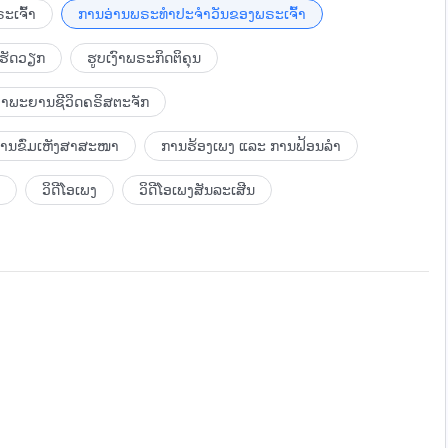
 ເມື່ອມະນຸດສັນລະເສີນເຮົາ ແລ້ວເຮົາຈະບໍ່ມີຄວາມສຸກກັບສິ່ງນັ້ນ
ະເຈົ້າ
ການອ່ານພຣະທຳປະຈຳວັນຂອງພຣະເຈົ້າ
ບເອົາ, ເຮົາຈະບໍ່ໄດ້ຮັບສະຫງ່າລາສີໄດ້ແນວໃດ? ເປັນໄປໄດ້ບໍວ່າ
ເຮັດວຽກ
ຮູບເງົາພຣະກິດຕິຄຸນ
ອງໂດຍເຮົາ? ເມື່ອເຮົາບໍ່ສະໜອງທິດຊີ້ນໍາໃຫ້, ຜູ້ຄົນກໍຈະຢູ່ລ້າໆ
ັນເຮັດກິດຈະການສົກກະປົກທີ່ “ເປັນຕາສັນລະເສີນ”. ເຈົ້າຄິດວ່າ ເນື້ອ
ຳພະຍານຊີວິດຄຣິສຕະຈັກ
 ຄໍາເວົ້າຂອງເຈົ້າບໍ? ເຮົາໄດ້ທົນຕໍ່ລົມ ແລະ ຝົນເປັນເວລາຫຼາຍປີ
ດ; ຢ່າງໃດກໍຕາມ, ເມື່ອສະທ້ອນເບິ່ງຢ່າງໃກ້ຊິດແລ້ວ, ບໍ່ມີການທົນ
ບການຂົ່ມເຫັງສາສະໜາ
ການຮ້ອງເພງ ແລະ ການຟ້ອນລຳ
ູນເສຍຄວາມຫວັງໃນຕົວເຮົາເລີຍ, ແລ້ວແຮງໄກທີ່ຄວາມຫວານຈະສາມາດ
 ຄວາມຮັກຂອງພວກເຂົາ ທີ່ມີຕໍ່ເຮົາແມ່ນຖືກຈໍາກັດຢູ່ທີ່ການຂາດຄວາມ
ວິດີໂອເພງ
ວິດີໂອເພງສັນລະເສີນ