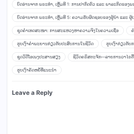
ເຖິງການປ່ຽນແປງໃນສະຫວັນ ແລະ ແຜ່ນດິນໂລກ ແລະ ທຸກສິ່ງທັນທີ.
ບົດອ່ານຈາກ ພຣະທຳ, ເຫຼັ້ມທີ 1: ການປາກົດຕົວ ແລະ ພາລະກິດຂອງພຣ
ໄດ້ແນວໃດ? ເມື່ອພວກເຂົາເປັນພະຍານໃຫ້ກັບເຮົາ ແລະ ຖືກເຮົາຮັ
ບົດອ່ານຈາກ ພຣະທຳ, ເຫຼັ້ມທີ 5: ຄວາມຮັບຜິດຊອບຂອງຜູ້ນໍາ ແລະ ຜູ້
ການທີ່ມະນຸດຈະກະທໍາ ແລະ ປະພຶດແມ່ນບໍ່ໄດ້ຖືກຄວບຄຸມ ແລະ ສະໜ
ແລະ ບໍ່ເຮັດຫຍັງ; ຍິ່ງໄປກວ່ານັ້ນ, ລັບຫຼັງເຮົາ ພວກເຂົາກໍຈະພາກ
ຊຸດຄຳເທດສະໜາ: ການສະແຫວງຫາຄວາມຈິງໃນຄວາມເຊື່ອ
ຄ
ໜັງທີ່ເຮົາສວມໃສ່ແມ່ນບໍ່ຮູ້ຫຍັງກ່ຽວກັບການກະທໍາ, ພຶດຕິກໍາ ແລະ
ແລະ ດ້ວຍເຫດນັ້ນ ເຮົາຈຶ່ງໄດ້ປະສົບກັບຄວາມຂົມຂື່ນຂອງໂລກມະນຸ
ຮູບເງົາຄຳພະຍານກ່ຽວກັບປະສົບການໃນຊີວິດ
ຮູບເງົາກ່ຽວກັ
ທຸກໃນຈໍານວນໃດ ທີ່ສາມາດເຮັດໃຫ້ມະນຸດທີ່ຢູ່ໃນເນື້ອໜັງສ
ເຮັດໃຫ້ມະນຸດທີ່ຢູ່ໃນເນື້ອໜັງເຢັນຊາ, ທໍ້ແທ້ ຫຼື ປະຕິເສດເຮົາ.
ຊຸດວິດີໂອເພງປະສານສຽງ
ຊີວິດຄຣິສຕະຈັກ—ລາຍການວາໄຣຕີ້
ທຸກ ຫຼື ການຂາດຄວາມຫວານແທ້ບໍ?
ຮູບເງົາຄັດຫຍໍ້ທີ່ແນະນໍາ
Leave a Reply