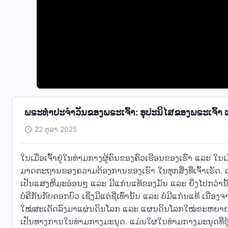
ພຣະທຳປະຈຳວັນຂອງພຣະເຈົ້າ: ອຸປະນິໄສຂອງພຣະເຈົ້າ ແລ
22 ຕຸລາ 2025
ໃນເມື່ອເຈົ້າຢູ່ໃນທ່າມກາງຜູ້ຄົນຂອງຄົວເຮືອນຂອງເຮົາ ແລະ ໃນເມື
ມາດຕະຖານຂອງຄວາມຕ້ອງການຂອງເຮົາ ໃນທຸກສິ່ງທີ່ເຈົ້າເຮັດ. ເຮົາ
ເປັນແສງຫິມະອ່ອນໆ ແລະ ມີແກ່ນແທ້ຂອງມັນ ແລະ ຍິ່ງໄປກວ່ານັ້ນ
ບໍ່ຄືກັນກັບດອກບົວ ເຊິ່ງມີແຕ່ຊື່ເທົ່ານັ້ນ ແລະ ບໍ່ມີແກ່ນແທ້ ເນ
ໃໝ່ສະເດັດລົງມາແຜ່ນດິນໂລກ ແລະ ແຜນດິນໂລກໃໝ່ຂະຫຍາຍອອກ
ເປັນທາງການໃນທ່າມກາງມະນຸດ. ແມ່ນໃຜໃນທ່າມກາງມະນຸດທີ່ຮູ້ຈັ