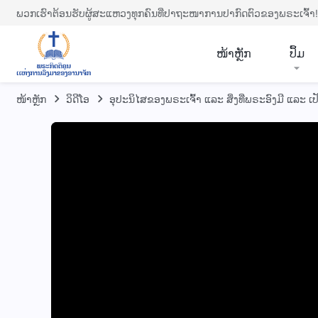
ພວກເຮົາຕ້ອນຮັບຜູ້ສະແຫວງທຸກຄົນທີ່ປາຖະໜາການປາກົດຕົວຂອງພຣະເຈົ້າ!
​ໜ້າຫຼັກ
ປຶ້ມ
ໜ້າຫຼັກ
​ວິ​ດີ​ໂອ
ອຸປະນິໄສຂອງພຣະເຈົ້າ ແລະ ສິ່ງທີ່ພຣະອົງມີ ແລະ ເປ