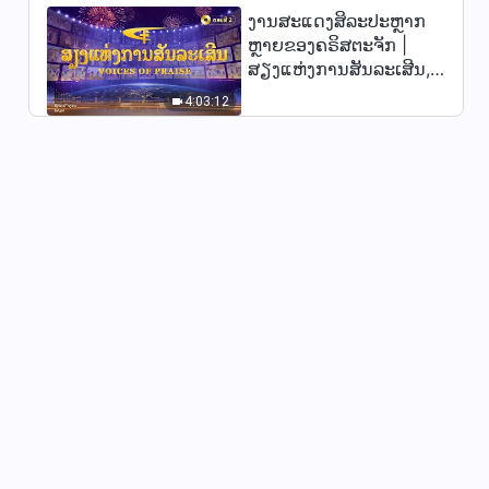
ງານສະແດງສິລະປະຫຼາກ
ພຣະທຳປະຈຳວັນຂອງພຣະເຈົ້າ:
ຫຼາຍຂອງຄຣິສຕະຈັກ |
ອຸປະນິໄສຂອງພຣະເຈົ້າ ແລະ ສິ່ງທີ່
ສຽງແຫ່ງການສັນລະເສີນ,
ພຣະອົງມີ ແລະ ເປັນ | ຄັດຕອນ
13:05
ຕອນທີ 2
263
4:03:12
ພຣະທຳປະຈຳວັນຂອງພຣະເຈົ້າ:
ອຸປະນິໄສຂອງພຣະເຈົ້າ ແລະ ສິ່ງທີ່
ພຣະອົງມີ ແລະ ເປັນ | ຄັດຕອນ
7:24
264