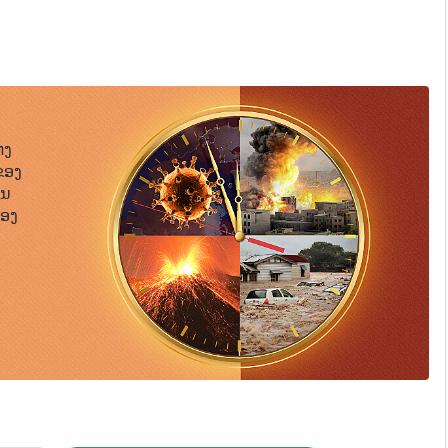
ນແທ້ນໍາ? ເຮົາກວາດເມກສີຂາວຖິ້ມດ້ວຍມືຂອງເຮົາ ແລະ ສັງເກດເບິ່ງທ້ອງ
 ພາລະກິດຂອງພຣະເຈົ້າ. ພຣະທຳຂອງພຣະເຈົ້າຕໍ່ກັບຈັກກະວານທັງໝົດ, ບົດທີ 9
ອງເຮົາ ແລະ ຢູ່ທາງລຸ່ມຂອງມັນກໍບໍ່ມີຜູ້ໃດທີ່ບໍ່ປະກອບຄວາມ
ງໃຫຍ່ຂອງເຮົາ. ເຮົາບໍ່ເຮັດການຮຽກຮ້ອງທີ່ຍາກລໍາບາກຈາກຜູ້ຄົນ
ິງຢ່າງສະເໝີມາ ແລະ ຍ້ອນເຮົາແມ່ນອົງຊົງລິດທານຸພາບສູງສຸດ ທີ່ໄດ້
ຕ້ສາຍຕາຂອງອົງຊົງລິດທານຸພາບສູງສຸດ. ຜູ້ທີ່ຢູ່ໃນແຈມຸມໄກສຸດຂອງ
ວິນຍານຂອງເຮົາໄດ້ແນວໃດ? ເຖິງວ່າຜູ້ຄົນຈະ “ຮູ້ຈັກ”
່ງ
ເຮົາ. ພຣະທໍາຂອງເຮົາເປີດເຜີຍໃບໜ້າອັນຂີ້ຮ້າຍຂອງທຸກຄົນ ພ້ອມ
ຂອງ
ສິ່ງທີ່ຢູ່ເທິງແຜ່ນດິນໂລກຖືກເຮັດໃຫ້ແຈ້ງຂຶ້ນດ້ວຍແສງສະຫວ່າງ
ືນ
ໍຕາມ, ເຖິງຈະລົ້ມລົງ ແຕ່ໃຈຂອງພວກເຂົາກໍບໍ່ກ້າທີ່ຈະຫຼົງທາງ
້ອງ
ນການກະທໍາຂອງເຮົາ? ແມ່ນໃຜທີ່ບໍ່ປາດຖະໜາເຖິງເຮົາຍ້ອນພຣະທໍາຂອງ
ຮົາ? ເນື່ອງຈາກຄວາມເສື່ອມຊາມຂອງຊາຕານເທົ່ານັ້ນ ມະນຸດຈຶ່ງບໍ່
ຸດທີ່ເຮົາຮຽກຮ້ອງກໍຍັງເຮັດໃຫ້ຜູ້ຄົນມີຄວາມສົງໄສ, ແລ້ວນັບ
ະ ກົດຂີ່ຂົ່ມເຫັງຢ່າງບ້າປ່ວງ ຫຼື ເປັນຊ່ວງເວລາທີ່ມະນຸດຖືກ
ຄວາມສົກກະປົກ? ມີເວລາໃດທີ່ຄວາມລົ້ມເຫຼວຂອງມະນຸດ ໃນການ
ບໍ່ໄດ້ເຮັດໃຫ້ເຮົາໂສກເສົ້າແດ່? ເປັນໄປໄດ້ບໍ ທີ່ເຮົາມີຄວາມ
? ເມື່ອຜູ້ຄົນກະບົດຕໍ່ເຮົາ ໃຈຂອງເຮົາກໍຮ້ອງໄຫ້ຢ່າງລັບໆ; ເມື່ອ
ຮົາຊ່ວຍໃຫ້ລອດ ແລະ ຖືກເຮັດໃຫ້ຟື້ນຄືນຊີບຈາກຄວາມຕາຍ ເຮົາກໍລໍ່
ນ້ອມກັບເຮົາ ໃຈຂອງເຮົາກໍພັກຜ່ອນໄດ້ຢ່າງສະບາຍ ແລະ ເຮົາກໍຮູ້ສຶກ