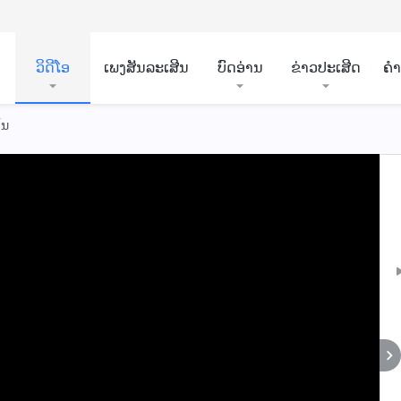
ວິ​ດີ​ໂອ
ເພງສັນລະເສີນ
ບົດອ່ານ
ຂ່າວປະເສີດ
ຄ
ັນ