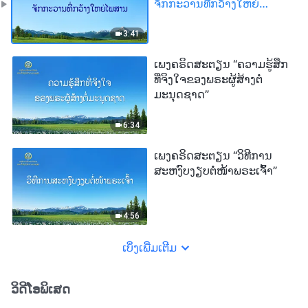
ຈັກກະວານທີ່ກວ້າງໃຫຍ່
ໄພສານ”
3:41
ເພງຄຣິດສະຕຽນ “ຄວາມຮູ້ສຶກ
ທີ່ຈິງໃຈຂອງພຣະຜູ້ສ້າງຕໍ່
ມະນຸດຊາດ”
6:34
ເພງຄຣິດສະຕຽນ “ວິທີການ
ສະຫງົບງຽບຕໍ່ໜ້າພຣະເຈົ້າ”
4:56
ເບິ່ງເພີ່ມເຕີມ
ວິດີໂອພິເສດ