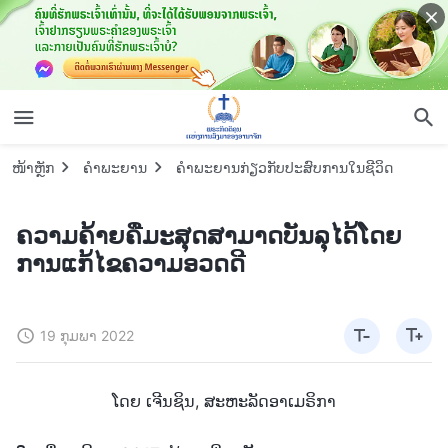
ໜ້າຫຼັກ
ຄຳພະຍານ
ຄຳພະຍານກ່ຽວກັບປະສົບການໃນຊີວິດ
ຄວາມຄ້າຍຄືມະສຸດສາມາດບັນລຸໄດ້ໂດຍ
ການແກ້ໄຂຄວາມອວດດີ
19 ກຸມພາ 2022
ໂດຍ ເຈີນຊິນ, ສະຫະລັດອາເມຣິກາ