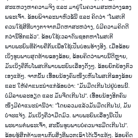
ສະແຫວງຫາຄວາມຈິງ ແລະ ມາຢູ່ໃນຄວາມສະຫວ່າງຂອງ
ພຣະເຈົ້າ. ຂ້ອຍພິຈາລະນາຫົວຂໍ້ນີ້ ແລະ ຄິດວ່າ “ໂພສເຕີ
ຄວນໃຊ້ສີທີ່ບາງຕາຈາກມືດຫາສະຫວ່າງ, ບໍ່ມີຄວາມຄິດດີ
ກວ່ານີ້ອີກແລ້ວ”. ຂ້ອຍໃຊ້ເວລາດົນຊອກຫາໂພສເຕີ
ພາບພະຍົນທີ່ຄ້າຍຄືກັນເພື່ອໃຊ້ເປັນບ່ອນອ້າງອີງ. ເມື່ອຂ້ອຍ
ເບິ່ງຮູບພາບສຸດທ້າຍຂອງຂ້ອຍ, ຂ້ອຍຄິດວ່າພາບນີ້ດີຫຼາຍ,
ມັນເບິ່ງຄືກັບໂພສເຕີພາບພະຍົນເລື່ອງດັງໆ. ຂ້ອຍຍົກຍ້ອງຕົວ
ເອງແທ້ໆ. ຈາກນັ້ນ ເອື້ອຍນ້ອງຄົນໜຶ່ງເຫັນໂພສເຕີຂອງຂ້ອຍ
ແລະ ໃຫ້ຄຳແນະນຳແກ່ຂ້ອຍວ່າ: “ມັນມືດເກີນໄປຢູ່ບ່ອນນີ້.
ບໍ່ມີລາຍລະອຽດ ແລະ ມັນຈືດເກີນໄປ”. ເອື້ອຍນ້ອງອີກຄົນ
ໜຶ່ງມີຄໍາແນະນໍານີ້ວ່າ: “ໂດຍລວມແລ້ວມັນມືດເກີນໄປ, ມັນ
ບໍ່ຈະແຈ້ງ. ມັນເບິ່ງຄືວ່າມືດມົວ. ພາບພະຍົນເລື່ອງນີ້ເປັນ
ພະຍານຕໍ່ພຣະເຈົ້າ, ສະນັ້ນຮູບພາບບໍ່ຄວນຈະມືດເກີນໄປ”.
ຂ້ອຍຮູ້ສຶກຕ້ານທານກັບສິ່ງທີ່ພວກເຂົາໄດ້ເວົ້າແທ້ໆ. ຂ້ອຍຄິດ