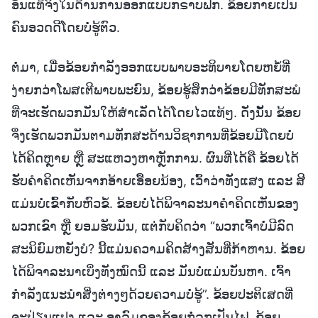
ອັນແທ້ຈິງໃນດ້ານການອອກແບບກຣາບຟິກ. ຂ້ອຍກາຍເປັນ
ຄົນອວດດີໂດຍບໍ່ຮູ້ຕົວ.
ຕໍ່ມາ, ເມື່ອຂ້ອຍກຳລັງອອກແບບພາບອະທິບາຍໂດຍຫຍໍ້ທີ່
ງ່າຍກວ່າໂພສເຕີພາບພະຍົນ, ຂ້ອຍຮູ້ສຶກວ່າຂ້ອຍມີທັກສະພໍ
ທີ່ຈະເຮັດພວກມັນໃຫ້ສຳເລັດໄດ້ໂດຍໄວແທ້ໆ. ດັ່ງນັ້ນ ຂ້ອຍ
ຈິ່ງເຮັດພວກມັນຕາມທັກສະດ້ານວິຊາການທີ່ຂ້ອຍມີໂດຍບໍ່
ໄດ້ຄິດຫຼາຍ ຫຼື ສະແຫວງຫາຫຼັກການ. ຜົນທີ່ໄດ້ຄື ຂ້ອຍໄດ້
ຮັບຄຳຄິດເຫັນຈາກອ້າຍເອື້ອຍນ້ອງ, ເວົ້າວ່າທັງແສງ ແລະ ສີ
ແມ່ນບໍ່ເຂົ້າກັບຫົວຂໍ້. ຂ້ອຍບໍ່ໄດ້ພິຈາລະນາຄຳຄິດເຫັນຂອງ
ພວກເຂົາ ຫຼື ຍອມຮັບມັນ, ແຕ່ກັບຄິດວ່າ “ພວກເຈົ້າບໍ່ມີລົດ
ສະນິຍົມຫຍັງບໍ? ນີ້ແມ່ນຄວາມຄິດສ້າງສັນທີ່ກ້າຫານ. ຂ້ອຍ
ໄດ້ພິຈາລະນາເບິ່ງທັງໝົດນີ້ ແລະ ມັນບໍ່ແມ່ນບັນຫາ. ເຈົ້າ
ກຳລັງແນະນຳສິ່ງຕ່າງໆດ້ວຍຄວາມບໍ່ຮູ້”. ຂ້ອຍປະຕິເສດທີ່
ຈະປ່ຽນແປງ ແລະ ອາລົມຂອງຂ້ອຍກໍ່ລຸກເປັນໄຟ. ຂ້ອຍ