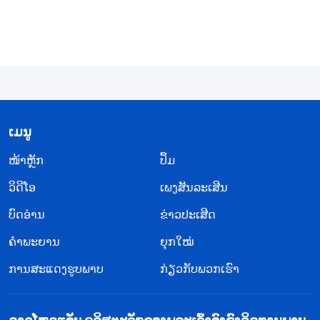
ຈິດໃຈຂອງພວກເຮົາແທ້ໆ. ສິ່ງນີ້ເປີດໂປງສະພາວະຂອງຂ້ອຍ
ຢ່າງສິ້ນເຊີງ. ຂ້ອຍໄດ້ເປີດເຜີຍອຸປະນິໃສແຫ່ງຄວາມອວດດີ
ຂອງຊາຕານ. ເມື່ອໂພສເຕີຂອງຂ້ອຍເປັນທີ່ຍອມຮັບ ແລະ ໄດ້
ຮັບການຍົກຍ້ອງຈາກອ້າຍເອື້ອຍນ້ອງ, ຂ້ອຍຄິດວ່າເປັນຍ້ອນ
ທັກສະຂອງຂ້ອຍເອງ ແລະ ບໍ່ມີໃຜທຽບໄດ້ກັບການອອກແບບ
ແລະ ຄວາມຮູ້ດ້ານວິຊາການຂອງຂ້ອຍ. ເມື່ອຄົນອື່ນໃຫ້ຄຳ
​ເມ​ນູ
ແນະນຳແກ່ຂ້ອຍ, ຂ້ອຍກໍ່ປະຕິເສດທີ່ຈະຍອມຮັບພວກມັນ,
​ໜ້າຫຼັກ
ປຶ້ມ
ຄິດວ່າພວກເຂົາບໍ່ເຂົ້າໃຈ. ແມ່ແຕ່ເມື່ອຫຼາຍຄົນໃຫ້ຄຳ
ວິ​ດີ​ໂອ
ເພງສັນລະເສີນ
ແນະນຳອັນດຽວກັນ, ຂ້ອຍກໍ່ດື້ດ້ານແທ້ໆ. ຂ້ອຍທຳທ່າວ່າ
ບົດອ່ານ
ຂ່າວປະເສີດ
ຍອມຮັບສິ່ງທີ່ພວກເຂົາເວົ້າ, ແຕ່ທີ່ຈິງແລ້ວ ຂ້ອຍຍຶດຕິດກັບ
ຄວາມຄິດຂອງຂ້ອຍເອງ. ຂ້ອຍປ່ຽນສະເພາະສິ່ງທີ່ເໝາະສົມ
ຄຳພະຍານ
ຍຸກໃໝ່
ກັບຂ້ອຍເທົ່ານັ້ນ ແລະ ປະຕິເສດທີ່ຈະປ່ຽນສິ່ງທີ່ຂ້ອຍບໍ່
ການສະແດງຮູບພາບ
ກ່ຽວກັບພວກເຮົາ
ເຫັນດີນຳ. ຂ້ອຍຫາຂໍ້ແກ້ຕົວທຸກຮູບແບບເພື່ອໂຕ້ຖຽງກັບ
ຜູ້ຄົນ ແລະ ເຖິງຂັ້ນອາລົມເສຍ. ຂ້ອຍລົງເອີຍດ້ວຍການ