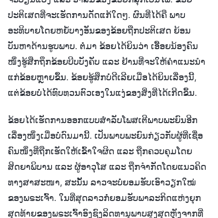
ປະຕິເສດທີ່ຈະເຮັດການດັດແກ້ໃດໆ. ຜົນທີ່ໄດ້ຄື ພາບ
ອະທິບາຍໂດຍຫຍໍ້ບາງອັນຂອງຂ້ອຍຖືກປະຕິເສດ ຍ້ອນ
ບັນຫາດ້ານຮູບພາບ. ຕໍ່ມາ ຂ້ອຍໄດ້ຍິນວ່າ ເອື້ອຍນ້ອງຄົນ
ໜຶ່ງຮູ້ສືກຖຶກຂ້ອຍບີບບັງຄັບ ແລະ ຢ້ານທີ່ຈະໃຫ້ຄຳແນະນຳ
ແກ່ຂ້ອຍຫຼາຍຂຶ້ນ. ຂ້ອຍຮູ້ສຶກບໍ່ດີເລີຍເມື່ອໄດ້ຍິນເລື່ອງນີ້,
ແຕ່ຂ້ອຍບໍ່ໄດ້ທົບທວນຕົວເອງໃນແງ່ຂອງສິ່ງທີ່ໄດ້ເກີດຂຶ້ນ.
ຂ້ອຍໄດ້ເຮັດການອອກແບບສຳລັບໂພສເຕີພາບພະຍົນອີກ
ເລື່ອງໜຶ່ງເມື່ອບໍ່ດົນມານີ້. ເປັນພາບພະຍົນກ່ຽວກັບຜູ້ທີ່ເຊື່ອ
ຄົນໜຶ່ງທີ່ຖືກເຮັດໃຫ້ເຂົ້າໃຈຜິດ ແລະ ຖືກຄວບຄຸມໂດຍ
ສິດຍາພິບານ ແລະ ຜູ້ອາວຸໂສ ແລະ ຖືກຈຳກັດໂດຍແນວຄິດ
ທາງສາສະໜາ, ສະນັ້ນ ລາວຈະບໍ່ຍອມຮັບເອົາວຽກໃໝ່
ຂອງພຣະເຈົ້າ. ໃນທີ່ສຸດລາວກໍ່ຍອມຮັບພາລະກິດແຫ່ງຍຸກ
ສຸດທ້າຍຂອງພຣະເຈົ້າອົງຊົງລິດທານຸພາບສູງສຸດຫຼັງຈາກທີ່