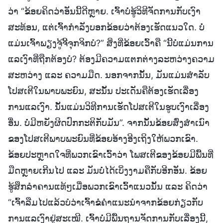
ວ່າ “ຂ້ອຍຄິດວ່າອັນນີ້ດີຫຼາຍ. ເຈົ້າບໍ່ຮູ້ວິທີຈັດການກັບເງົາ
ສະທ້ອນ, ແຕ່ເຈົ້າກຳລັງບອກຂ້ອຍວ່າຕ້ອງເຮັດແນວໃດ. ບໍ່
ແມ່ນເຈົ້າພຽງຈູ້ຈີ້ຈຸກຈິກບໍ?” ສິ່ງທີ່ຂ້ອຍເວົ້າຄື “ນີ້ບໍ່ແມ່ນການ
ແລເງົາທີ່ຖືກຕ້ອງບໍ? ຕ້ອງມີຄວາມແຕກຕ່າງລະຫວ່າງຄວາມ
ສະຫວ່າງ ແລະ ຄວາມມືດ. ນອກຈາກນັ້ນ, ມັນແມ່ນສໍາລັບ
ໂປສເຕີໃນພາບພະຍົນ, ສະນັ້ນ ປະເດັນຄືຕ້ອງເຮັດເລື່ອງ
ການແລເງົາ. ນັ້ນແມ່ນວິທີການເຮັດໂປສເຕີໃນຮູບເງົາເລື່ອງ
ອື່ນ. ບໍ່ມີຫຍັງຜິດປົກກະຕິກັບມັນ”. ຈາກນັ້ນຂ້ອຍສົ່ງສໍາເນົາ
ຂອງໂປສເຕີພາບພະຍົນທີ່ຂ້ອຍອ້າງອີງເຖິງໃຫ້ພວກເຂົາ.
ຂ້ອຍປະຫຼາດໃຈທີ່ພວກເຂົາເວົ້າວ່າ ໂພສເຕີຂອງຂ້ອຍມີພື້ນທີ່
ມືດຫຼາຍເກີນໄປ ແລະ ມັນບໍ່ໄດ້ເບິ່ງງາມຄືກັບອີກອັນ. ຂ້ອຍ
ຮູ້ສຶກລຳຄານແທ້ໆເມື່ອພວກເຂົາເວົ້າແນວນັ້ນ ແລະ ຄິດວ່າ
“ເຈົ້າລືມໄປແລ້ວບໍວ່າເຈົ້າຂໍຄຳແນະນຳຈາກຂ້ອຍກ່ຽວກັບ
ການແລເງົາຢູ່ສະເໝີ. ເຈົ້າບໍ່ມີພື້ນຖານຈັດການກັບເລື່ອງນີ້,