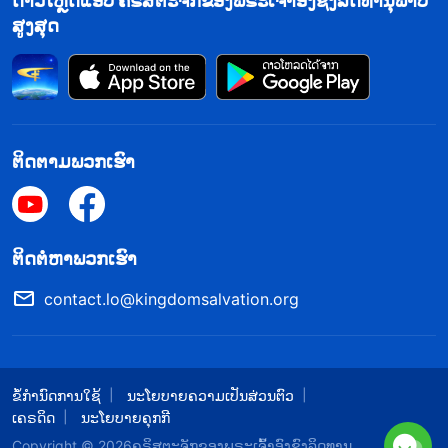
ດາວໂຫຼດແອັບ ຄຣິສຕະຈັກຂອງພຣະເຈົ້າອົງຊົງລິດທານຸພາບ
ຢັບຢັ້ງເອື້ອຍນ້ອງຄົນໜຶ່ງແບບນັ້ນ. ຂ້ອຍຮັບຮູ້ວ່າຂ້ອຍອວດດີ
ສູງສຸດ
ເກີນຄວາມຮູ້ສຶກທັງໝົດ. ຂ້ອຍບໍ່ມີເຫດຜົນໂດຍສິ້ນເຊີງ!
ຂ້ອຍອວດດີຫຼາຍ ແລະ ຖືວ່າຕົວເອງຊອບທຳຈົນຂ້ອຍບໍ່
ຕ້ອງການຍອມຮັບຄຳແນະນຳຂອງຄົນອື່ນ. ບໍ່ສະເພາະແຕ່
ຮູບພາບຂອງຂ້ອຍເທົ່ານັ້ນທີ່ຕ້ອງຖືກກວດແກ້ຊ້ຳແລ້ວຊ້ຳອີກ,
ຕິດຕາມພວກເຮົາ
ເຮັດໃຫ້ວຽກຂອງພວກເຮົາບໍ່ດີຂຶ້ນ, ແຕ່ສະພາວະຂອງຂ້ອຍ
ເອງກໍ່ຍັງຊຸດໂຊມລົງ. ຖ້າບໍ່ຜະເຊີນກັບຄວາມລົ້ມເຫຼວ ແລະ
ຄວາມພ່າຍແພ້ເຫຼົ່ານັ້ນ, ຂ້ອຍຄົງຈະບໍ່ໄດ້ມາຢູ່ຕໍ່ໜ້າ
​ຕິດ​ຕໍ່​ຫາ​ພວກ​ເຮົາ
ພຣະເຈົ້າເພື່ອໄຕ່ຕອງ ແລະ ຮູ້ຈັກຕົວເອງ. ຖ້າຂ້ອຍບໍ່ຫວນກັບ
contact.lo@kingdomsalvation.org
ຄືນ, ແຕ່ດຳເນີນຊີວິດຕາມອຸປະນິໄສທີ່ອວດດີຂອງຂ້ອຍຕໍ່ໄປ,
ຄົນອື່ນໆຄົງຈະປະຕິເສດຂ້ອຍ ແລະ ພຣະເຈົ້າຄົງຈະລັງກຽດ
ຂ້ອຍ. ຂ້ອຍຮູ້ສຶກເສຍໃຈ ແລະ ຮູ້ສຶກຢ້ານເລັກນ້ອຍກັບ
ຂໍ້ກຳນົດການໃຊ້
ນະໂຍບາຍຄວາມເປັນສ່ວນຕົວ
ຄວາມຄິດນັ້ນ. ຂ້ອຍມາຢູ່ຕໍ່ໜ້າພຣະເຈົ້າທັນທີໃນຄຳ
ເຄຣດິດ
ນະໂຍບາຍຄຸກກີ
ອະທິຖານ, ເຕັມໃຈທີ່ຈະກັບໃຈ.
Copyright © 2026
​ຄຣິສຕະຈັກຂອງພຣະເຈົ້າອົງຊົງລິດທານຸ