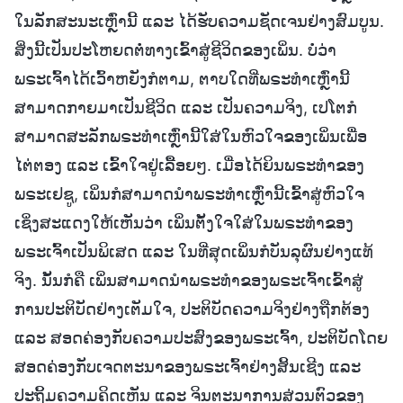
ໃນລັກສະນະເຫຼົ່ານີ້ ແລະ ໄດ້ຮັບຄວາມຊັດເຈນຢ່າງສົມບູນ.
ສິ່ງນີ້ເປັນປະໂຫຍດຕໍ່ທາງເຂົ້າສູ່ຊີວິດຂອງເພິ່ນ. ບໍ່ວ່າ
ພຣະເຈົ້າໄດ້ເວົ້າຫຍັງກໍຕາມ, ຕາບໃດທີ່ພຣະທຳເຫຼົ່ານີ້
ສາມາດກາຍມາເປັນຊີວິດ ແລະ ເປັນຄວາມຈິງ, ເປໂຕກໍ
ສາມາດສະລັກພຣະທຳເຫຼົ່ານີ້ໃສ່ໃນຫົວໃຈຂອງເພິ່ນເພື່ອ
ໄຕ່ຕອງ ແລະ ເຂົ້າໃຈຢູ່ເລື້ອຍໆ. ເມື່ອໄດ້ຍິນພຣະທຳຂອງ
ພຣະເຢຊູ, ເພິ່ນກໍສາມາດນໍາພຣະທຳເຫຼົ່ານີ້ເຂົ້າສູ່ຫົວໃຈ
ເຊິ່ງສະແດງໃຫ້ເຫັນວ່າ ເພິ່ນຕັ້ງໃຈໃສ່ໃນພຣະທຳຂອງ
ພຣະເຈົ້າເປັນພິເສດ ແລະ ໃນທີ່ສຸດເພິ່ນກໍບັນລຸຜົນຢ່າງແທ້
ຈິງ. ນັ້ນກໍຄື ເພິ່ນສາມາດນໍາພຣະທຳຂອງພຣະເຈົ້າເຂົ້າສູ່
ການປະຕິບັດຢ່າງເຕັມໃຈ, ປະຕິບັດຄວາມຈິງຢ່າງຖືກຕ້ອງ
ແລະ ສອດຄ່ອງກັບຄວາມປະສົງຂອງພຣະເຈົ້າ, ປະຕິບັດໂດຍ
ສອດຄ່ອງກັບເຈດຕະນາຂອງພຣະເຈົ້າຢ່າງສິ້ນເຊີງ ແລະ
ປະຖິ້ມຄວາມຄິດເຫັນ ແລະ ຈິນຕະນາການສ່ວນຕົວຂອງ