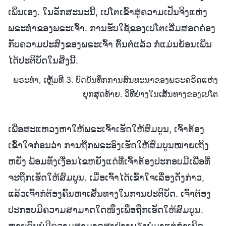
ເພິ່ນເອງ. ໃນລັກສະນະນີ້, ເປໂຕເຂົ້າສູ່ຄວາມເປັນຈິງແຫ່ງ
ພຣະທຳຂອງພຣະເຈົ້າ. ການຮັບໃຊ້ຂອງເປໂຕເລີ່ມສອດຄ່ອງ
ກັບຄວາມປະສົງຂອງພຣະເຈົ້າ ຕົ້ນຕໍແລ້ວ ກໍແມ່ນຍ້ອນເພິ່ນ
ໄດ້ປະຕິບັດໃນສິ່ງນີ້.
ພຣະທຳ, ເຫຼັ້ມທີ 3. ບົດບັນທຶກການສົນທະນາຂອງພຣະຄຣິດແຫ່ງ
ຍຸກສຸດທ້າຍ. ວິທີຍ່າງໃນເສັ້ນທາງຂອງເປໂຕ
ເພື່ອສະແຫວງຫາໃຫ້ພຣະເຈົ້າເຮັດໃຫ້ສົມບູນ, ເຈົ້າຕ້ອງ
ເຂົ້າໃຈກ່ອນວ່າ ການຖືກພຣະອົງເຮັດໃຫ້ສົມບູນໝາຍເຖິງ
ຫຍັງ ພ້ອມທັງເງື່ອນໄຂຫຍັງແດ່ທີ່ເຈົ້າຕ້ອງປະກອບມີເພື່ອທີ່
ຈະຖືກເຮັດໃຫ້ສົມບູນ. ເມື່ອເຈົ້າໄດ້ເຂົ້າໃຈເລື່ອງດັ່ງກ່າວ,
ແລ້ວເຈົ້າກໍຕ້ອງຄົ້ນຫາເສັ້ນທາງໃນການປະຕິບັດ. ເຈົ້າຕ້ອງ
ປະກອບມີຄວາມສາມາດໃດໜຶ່ງເພື່ອຖືກເຮັດໃຫ້ສົມບູນ.
ຫຼາຍຄົນບໍ່ມີຄວາມສາມາດສູງຢ່າງພຽງພໍມາແຕ່ກໍາເນີດ,