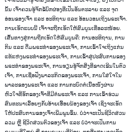
ນັ້ນ ເຈົ້າຄວນຮູ້ຈັກຂໍ້ບົກຜ່ອງທີ່ເປັນອັນຕະລາຍ ແລະ ຈຸດ
ອ່ອນຂອງເຈົ້າ ແລະ ອະທິຖານ ແລະ ອ້ອນວອນເຖິງພຣະເຈົ້າ.
ການເຮັດແບບນີ້ ເຈົ້າຈະຖືກເຮັດໃຫ້ສົມບູນເທື່ອລະໜ້ອຍ.
ເສັ້ນທາງສູ່ການຖືກເຮັດໃຫ້ສົມບູນຄື: ການອະທິຖານ, ການ
ກິນ ແລະ ດື່ມພຣະທຳຂອງພຣະເຈົ້າ, ການເຂົ້າໃຈເຖິງແກ່ນ
ແທ້ແຫ່ງພຣະທຳຂອງພຣະເຈົ້າ, ການເຂົ້າສູ່ປະສົບການຂອງ
ພຣະທຳຂອງພຣະເຈົ້າ, ການຮຽນຮູ້ຈັກສິ່ງທີ່ຂາດເຂີນໃນຕົວ
ເຈົ້າ, ການເຊື່ອຟັງພາລະກິດຂອງພຣະເຈົ້າ, ການໃສ່ໃຈໃນ
ພາລະຂອງພຣະເຈົ້າ ແລະ ການກະບົດຕໍ່ເນື້ອໜັງຜ່ານ
ຫົວໃຈທີ່ຮັກຂອງເຈົ້າທີ່ມີຕໍ່ພຣະເຈົ້າ ແລະ ການເຂົ້າຮ່ວມ
ສົນທະນາເລື້ອຍໆກັບອ້າຍເອື້ອຍນ້ອງຂອງເຈົ້າ ເຊິ່ງຈະເຮັດ
ໃຫ້ປະສົບການຂອງເຈົ້າເພີ່ມພູນຂຶ້ນ. ບໍ່ວ່າຈະເປັນຊີວິດສ່ວນ
ລວມ ຫຼື ຊີວິດສ່ວນຕົວຂອງເຈົ້າ ແລະ ບໍ່ວ່າຈະເປັນການ
ຊຸມນຸມທີ່ໃຫຍ່ ຫຼື ການຊຸມນຸມທີ່ນ້ອຍ, ທຸກສິ່ງສາມາດເຮັດ