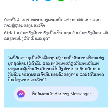
ກ່ອນນີ້:
4. ຄວາມໝາຍຂອງພາລະກິດແຫ່ງການທົດລອງ ແລະ
ການຫຼໍ່ຫຼອມຂອງພຣະເຈົ້າ
ຕໍ່ໄປ:
1. ແມ່ນຫຍັງຄືການບັງເກີດເປັນມະນຸດ? ແມ່ນຫຍັງຄືທາດແທ້
ຂອງການບັງເກີດເປັນມະນຸດ?
ໄພພິບັດຕ່າງໆເກີດຂຶ້ນເລື້ອຍໆ ສຽງກະດິງສັນຍານເຕືອນແຫ່ງ
ຍຸກສຸດທ້າຍໄດ້ດັງຂຶ້ນ ແລະຄໍາທໍານາຍກ່ຽວກັບການກັບມາ
ຂອງພຣະຜູ້ເປັນເຈົ້າໄດ້ກາຍເປັນຈີງ ທ່ານຢາກຕ້ອນຮັບການ
ກັບຄືນມາຂອງພຣະເຈົ້າກັບຄອບຄົວຂອງທ່ານ ແລະໄດ້ໂອກາດ
ປົກປ້ອງຈາກພຣະເຈົ້າບໍ?
ຕິດຕໍ່ພວກເຮົາຜ່ານທາງ Messenger