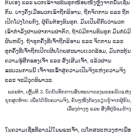
ຕົນເອງ ແລະ ພວກເຂົາຈະທົນທຸກໜ້ອຍໜຶ່ງຫຼັງຈາກນັ້ນເຊັ່ນ
ກັນ. ບາງຄັ້ງເມື່ອພວກເຂົາຖືກລິຮານ, ຖືກຈັດການ ແລະ ຖືກ
ເປີດໂປງໂດຍກົງ, ຜູ້ຄົນຕ້ອງທົນທຸກ. ມັນເປັນຄືກັບວ່າພວກ
ເຂົາກຳລັງຜ່ານຜ່າການຜ່າຕັດ, ຖ້າບໍ່ມີການທົນທຸກ ມັນກໍບໍ່ມີ
ຜົນຫຍັງ. ຖ້າທຸກຄັ້ງທີ່ເຈົ້າຖືກລິຮານ ແລະ ຈັດການ ແລະ
ທຸກຄັ້ງທີ່ເຈົ້າຖືກເປີດເຜີຍໂດຍສະພາບເເວດລ້ອມ, ມັນກະຕຸ້ນ
ຄວາມຮູ້ສຶກຂອງເຈົ້າ ແລະ ສົ່ງເສີມເຈົ້າ, ແລ້ວຜ່ານ
ຂະບວນການນີ້ ເຈົ້າຈະເຂົ້າສູ່ຄວາມເປັນຈິງແຫ່ງຄວາມຈິງ
ແລະ ຈະມີວຸດທິພາວະ.
ພຣະທຳ, ເຫຼັ້ມທີ 3. ບົດບັນທຶກການສົນທະນາຂອງພຣະຄຣິດແຫ່ງ
ຍຸກສຸດທ້າຍ. ເພື່ອໄດ້ຮັບຄວາມຈິງ, ຄົນໆໜຶ່ງຕ້ອງຮຽນຮູ້ຈາກຜູ້ຄົນ,
ເລື່ອງຕ່າງໆ ແລະ ສິ່ງທີ່ຢູ່ອ້ອມຂ້າງ
ໃນຄວາມເຊື່ອທີ່ລາວມີໃນພຣະເຈົ້າ, ເປໂຕສະແຫວງຫາເພື່ອ