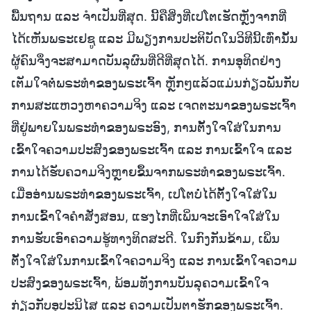
ພື້ນຖານ ແລະ ຈຳເປັນທີ່ສຸດ. ນີ້ຄືສິ່ງທີ່ເປໂຕເຮັດຫຼັງຈາກທີ່
ໄດ້ເຫັນພຣະເຢຊູ ແລະ ມີພຽງການປະຕິບັດໃນວິທີນີ້ເທົ່ານັ້ນ
ຜູ້ຄົນຈຶ່ງຈະສາມາດບັນລຸຜົນທີ່ດີທີ່ສຸດໄດ້. ການອຸທິດຢ່າງ
ເຕັມໃຈຕໍ່ພຣະທຳຂອງພຣະເຈົ້າ ຫຼັກໆແລ້ວແມ່ນກ່ຽວພັນກັບ
ການສະແຫວງຫາຄວາມຈິງ ແລະ ເຈດຕະນາຂອງພຣະເຈົ້າ
ທີ່ຢູ່ພາຍໃນພຣະທຳຂອງພຣະອົງ, ການຕັ້ງໃຈໃສ່ໃນການ
ເຂົ້າໃຈຄວາມປະສົງຂອງພຣະເຈົ້າ ແລະ ການເຂົ້າໃຈ ແລະ
ການໄດ້ຮັບຄວາມຈິງຫຼາຍຂຶ້ນຈາກພຣະທຳຂອງພຣະເຈົ້າ.
ເມື່ອອ່ານພຣະທຳຂອງພຣະເຈົ້າ, ເປໂຕບໍ່ໄດ້ຕັ້ງໃຈໃສ່ໃນ
ການເຂົ້າໃຈຄຳສັ່ງສອນ, ແຮງໄກທີ່ເພິ່ນຈະເອົາໃຈໃສ່ໃນ
ການຮັບເອົາຄວາມຮູ້ທາງທິດສະດີ. ໃນກົງກັນຂ້າມ, ເພິ່ນ
ຕັ້ງໃຈໃສ່ໃນການເຂົ້າໃຈຄວາມຈິງ ແລະ ການເຂົ້າໃຈຄວາມ
ປະສົງຂອງພຣະເຈົ້າ, ພ້ອມທັງການບັນລຸຄວາມເຂົ້າໃຈ
ກ່ຽວກັບອຸປະນິໄສ ແລະ ຄວາມເປັນຕາຮັກຂອງພຣະເຈົ້າ.