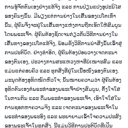
ການຮູ້ຈັກຕົນເອງຢ່າງແທ້ຈິງ ແລະ ການປ່ຽນແປງອຸປະນິໄສ
ຂອງຄົນໆນັ້ນ. ມີພຽງແຕ່ການຍ່າງໃນເສັ້ນຂອງເປໂຕເທົ່າ
ນັ້ນ, ຜູ້ຄົນຈຶ່ງຈະຢູ່ໃນເສັ້ນທາງແຫ່ງການຖືກເຮັດໃຫ້ສົມບູນ
ໂດຍພຣະເຈົ້າ. ຜູ້ຄົນຕ້ອງຊັດເຈນກ່ຽວກັບວິທີການຍ່າງໃນ
ເສັ້ນທາງຂອງເປໂຕແທ້ຈິງ, ພ້ອມທັງວິທີການນໍາສິ່ງນັ້ນເຂົ້າສູ່
ການປະຕິບັດ. ຢ່າງທຳອິດ, ຜູ້ຄົນຕ້ອງປ່ອຍວາງເຈດຕະນາ
ຂອງຕົນເອງ, ປະວາງການສະແຫວງຫາທີ່ບໍ່ເໝາະສົມ ແລະ
ແມ່ນແຕ່ຄອບຄົວ ແລະ ທຸກສິ່ງທີ່ຢູ່ໃນເນື້ອໜັງຂອງຕົນເອງ.
ມະນຸດຕ້ອງອຸທິດໝົດຫົວໃຈ; ນັ້ນໝາຍຄວາມວ່າ ຜູ້ຄົນຕ້ອງ
ອຸທິດຕົນເອງຕໍ່ພຣະທຳຂອງພຣະເຈົ້າຢ່າງສົມບູນ, ຕັ້ງໃຈໃສ່
ໃນການກິນ ແລະ ດື່ມພຣະທຳຂອງພຣະເຈົ້າ, ເອົາໃຈໃສ່ໃນ
ການຊອກຫາຄວາມຈິງ ແລະ ເຈດຕະນາຂອງພຣະເຈົ້າໃນ
ພຣະທຳຂອງພຣະອົງ ແລະ ພະຍາຍາມເຂົ້າໃຈຄວາມປະສົງ
ຂອງພຣະເຈົ້າໃນທຸກສິ່ງ. ນີ້ແມ່ນວິທີການປະຕິບັດທີ່ເປັນ