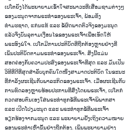
ເປໂຕຍັງໄດ້ພະຍາຍາມເຂົ້າໃຈສະພາວະທີ່ເສື່ອມຊາມຕ່າງໆ
ຂອງມະນຸດຈາກພຣະທຳຂອງພຣະເຈົ້າ, ພ້ອມທັງ
ທຳມະຊາດ, ແກ່ນແທ້ ແລະ ຂໍ້ຜົດພາດຕົວຈິງຂອງມະນຸດ
ແລ້ວຈຶ່ງບັນລຸຕາມເງື່ອນໄຂຂອງພຣະເຈົ້າເພື່ອເຮັດໃຫ້
ພຣະອົງພໍໃຈ. ເປໂຕມີການປະຕິບັດທີ່ຖືກຕ້ອງຫຼາຍຢ່າງທີ່
ເພິ່ນປະຕິບັດຕາມພຣະທຳຂອງພຣະເຈົ້າ. ສິ່ງນີ້ແມ່ນ
ສອດຄ່ອງກັບຄວາມປະສົງຂອງພຣະເຈົ້າທີ່ສຸດ ແລະ ມັນເປັນ
ວິທີທີ່ດີທີ່ສຸດສໍາລັບບຸກຄົນໃດໜຶ່ງສາມາດປະຕິບັດ ໃນຂະນະ
ທີ່ກຳລັງຜະເຊີນກັບພາລະກິດຂອງພຣະເຈົ້າ. ເມື່ອຜະເຊີນກັບ
ການທົດລອງຫຼາຍຮ້ອຍປະການທີ່ສົ່ງໂດຍພຣະເຈົ້າ, ເປໂຕກໍ
ກວດສອບຕົນເອງໃສ່ພຣະທຳທຸກຂໍ້ທີ່ພຣະເຈົ້າພິພາກສາ
ແລະ ເປີດໂປງມະນຸດ ແລະ ພຣະທຳທຸກຂໍ້ທີ່ພຣະເຈົ້າ
ຮຽກຮ້ອງຈາກມະນຸດ ແລະ ພະຍາຍາມຢັ່ງເຖິງຄວາມໝາຍ
ຂອງພຣະທຳເຫຼົ່ານັ້ນຢ່າງຖືກຕ້ອງ. ເພິ່ນພະຍາຍາມຢ່າງ