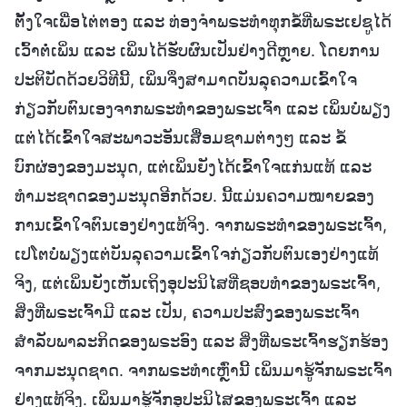
ຕັ້ງໃຈເພື່ອໄຕ່ຕອງ ແລະ ທ່ອງຈໍາພຣະທຳທຸກຂໍ້ທີ່ພຣະເຢຊູໄດ້
ເວົ້າຕໍ່ເພິ່ນ ແລະ ເພິ່ນໄດ້ຮັບຜົນເປັນຢ່າງດີຫຼາຍ. ໂດຍການ
ປະຕິບັດດ້ວຍວິທີນີ້, ເພິ່ນຈຶ່ງສາມາດບັນລຸຄວາມເຂົ້າໃຈ
ກ່ຽວກັບຕົນເອງຈາກພຣະທຳຂອງພຣະເຈົ້າ ແລະ ເພິ່ນບໍ່ພຽງ
ແຕ່ໄດ້ເຂົ້າໃຈສະພາວະອັນເສື່ອມຊາມຕ່າງໆ ແລະ ຂໍ້
ບົກຜ່ອງຂອງມະນຸດ, ແຕ່ເພິ່ນຍັງໄດ້ເຂົ້າໃຈແກ່ນແທ້ ແລະ
ທຳມະຊາດຂອງມະນຸດອີກດ້ວຍ. ນີ້ແມ່ນຄວາມໝາຍຂອງ
ການເຂົ້າໃຈຕົນເອງຢ່າງແທ້ຈິງ. ຈາກພຣະທຳຂອງພຣະເຈົ້າ,
ເປໂຕບໍ່ພຽງແຕ່ບັນລຸຄວາມເຂົ້າໃຈກ່ຽວກັບຕົນເອງຢ່າງແທ້
ຈິງ, ແຕ່ເພິ່ນຍັງເຫັນເຖິງອຸປະນິໄສທີ່ຊອບທຳຂອງພຣະເຈົ້າ,
ສິ່ງທີ່ພຣະເຈົ້າມີ ແລະ ເປັນ, ຄວາມປະສົງຂອງພຣະເຈົ້າ
ສຳລັບພາລະກິດຂອງພຣະອົງ ແລະ ສິ່ງທີ່ພຣະເຈົ້າຮຽກຮ້ອງ
ຈາກມະນຸດຊາດ. ຈາກພຣະທຳເຫຼົ່ານີ້ ເພິ່ນມາຮູ້ຈັກພຣະເຈົ້າ
ຢ່າງແທ້ຈິງ. ເພິ່ນມາຮູ້ຈັກອຸປະນິໄສຂອງພຣະເຈົ້າ ແລະ