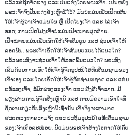
ແລ້ວແຕ່ຖືກຈັດແຈງ ແລະ ປັ້ນແຕ່ງໂດຍພຣະເຈົ້າ. ເປັນຫຍັງ
ພຣະເຈົ້າຈິ່ງປັ້ນແຕ່ງສິ່ງເຫຼົ່ານີ້ໄວ້? ມັນບໍ່ແມ່ນເພື່ອເປີດເຜີຍ
ໃຫ້ເຈົ້າຮູ້ວ່າເຈົ້າແມ່ນໃຜ ຫຼື ເປີດໂປງເຈົ້າ ແລະ ໄລ່ເຈົ້າ
ອອກ; ການເປີດໂປງເຈົ້າບໍ່ແມ່ນເປົ້າໝາຍສຸດທ້າຍ.
ເປົ້າໝາຍແມ່ນເພື່ອເຮັດໃຫ້ເຈົ້າສົມບູນ ແລະ ຊ່ວຍເຈົ້າໃຫ້
ລອດພົ້ນ. ພຣະເຈົ້າເຮັດໃຫ້ເຈົ້າສົມບູບແບບໄດ້ແນວໃດ?
ແລ້ວພຣະອົງຈະຊ່ວຍເຈົ້າໃຫ້ລອດພົ້ນແນວໃດ? ພຣະອົງ
ເລີ່ມດ້ວຍການເຮັດໃຫ້ເຈົ້າຮູ້ຈັກອຸປະນິໄສທີ່ເສື່ອມຊາມຂອງ
ເຈົ້າເອງ ແລະ ໂດຍເຮັດໃຫ້ເຈົ້າຮູ້ຈັກທຳມະຊາດ ແລະ ແກ່ນ
ແທ້ຂອງເຈົ້າ, ຂໍ້ບົກຜ່ອງຂອງເຈົ້າ ແລະ ສິ່ງທີ່ເຈົ້າຂາດ. ມີ
ພຽງຜ່ານການຮູ້ຈັກສິ່ງເຫຼົ່ານີ້ ແລະ ການມີຄວາມເຂົ້າໃຈທີ່
ຊັດເຈນກ່ຽວກັບສິ່ງເຫຼົ່ານີ້ເທົ່ານັ້ນ ເຈົ້າຈຶ່ງຈະສາມາດ
ສະແຫວງຫາຄວາມຈິງ ແລະ ປະຖິ້ມອຸປະນິໄສທີ່ເສື່ອມຊາມ
ຂອງເຈົ້າເທື່ອລະໜ້ອຍ. ນີ້ແມ່ນພຣະເຈົ້າສ້າງໂອກາດໃຫ້ກັບ