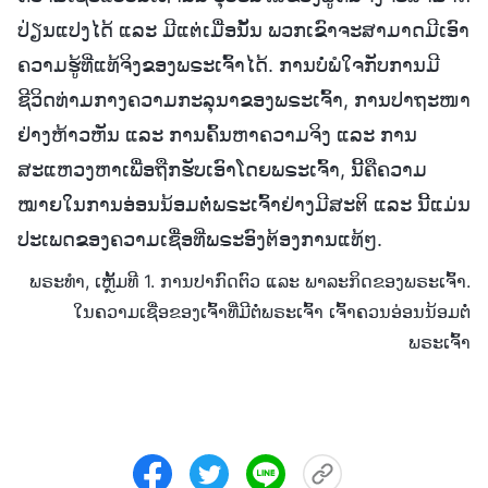
ປ່ຽນແປງໄດ້ ແລະ ມີແຕ່ເມື່ອນັ້ນ ພວກເຂົາຈະສາມາດມີເອົາ
ຄວາມຮູ້ທີ່ແທ້ຈິງຂອງພຣະເຈົ້າໄດ້. ການບໍ່ພໍໃຈກັບການມີ
ຊີວິດທ່າມກາງຄວາມກະລຸນາຂອງພຣະເຈົ້າ, ການປາຖະໜາ
ຢ່າງຫ້າວຫັນ ແລະ ການຄົ້ນຫາຄວາມຈິງ ແລະ ການ
ສະແຫວງຫາເພື່ອຖືກຮັບເອົາໂດຍພຣະເຈົ້າ, ນີ້ຄືຄວາມ
ໝາຍໃນການອ່ອນນ້ອມຕໍ່ພຣະເຈົ້າຢ່າງມີສະຕິ ແລະ ນີ້ແມ່ນ
ປະເພດຂອງຄວາມເຊື່ອທີ່ພຣະອົງຕ້ອງການແທ້ໆ.
ພຣະທຳ, ເຫຼັ້ມທີ 1. ການປາກົດຕົວ ແລະ ພາລະກິດຂອງພຣະເຈົ້າ.
ໃນຄວາມເຊື່ອຂອງເຈົ້າທີ່ມີຕໍ່ພຣະເຈົ້າ ເຈົ້າຄວນອ່ອນນ້ອມຕໍ່
ພຣະເຈົ້າ