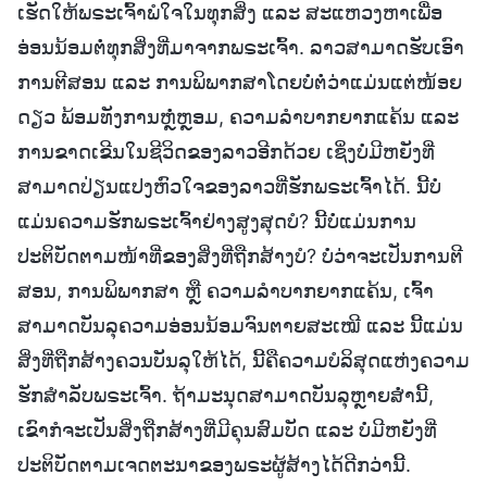
ເຮັດໃຫ້ພຣະເຈົ້າພໍໃຈໃນທຸກສິ່ງ ແລະ ສະແຫວງຫາເພື່ອ
ອ່ອນນ້ອມຕໍ່ທຸກສິ່ງທີ່ມາຈາກພຣະເຈົ້າ. ລາວສາມາດຮັບເອົາ
ການຕີສອນ ແລະ ການພິພາກສາໂດຍບໍ່ຕໍ່ວ່າແມ່ນແຕ່ໜ້ອຍ
ດຽວ ພ້ອມທັງການຫຼໍ່ຫຼອມ, ຄວາມລຳບາກຍາກແຄ້ນ ແລະ
ການຂາດເຂີນໃນຊີວິດຂອງລາວອີກດ້ວຍ ເຊິ່ງບໍ່ມີຫຍັງທີ່
ສາມາດປ່ຽນແປງຫົວໃຈຂອງລາວທີ່ຮັກພຣະເຈົ້າໄດ້. ນີ້ບໍ່
ແມ່ນຄວາມຮັກພຣະເຈົ້າຢ່າງສູງສຸດບໍ? ນີ້ບໍ່ແມ່ນການ
ປະຕິບັດຕາມໜ້າທີ່ຂອງສິ່ງທີ່ຖືກສ້າງບໍ? ບໍ່ວ່າຈະເປັນການຕີ
ສອນ, ການພິພາກສາ ຫຼື ຄວາມລໍາບາກຍາກແຄ້ນ, ເຈົ້າ
ສາມາດບັນລຸຄວາມອ່ອນນ້ອມຈົນຕາຍສະເໝີ ແລະ ນີ້ແມ່ນ
ສິ່ງທີ່ຖືກສ້າງຄວນບັນລຸໃຫ້ໄດ້, ນີ້ຄືຄວາມບໍລິສຸດແຫ່ງຄວາມ
ຮັກສຳລັບພຣະເຈົ້າ. ຖ້າມະນຸດສາມາດບັນລຸຫຼາຍສໍ່ານີ້,
ເຂົາກໍຈະເປັນສິ່ງຖືກສ້າງທີ່ມີຄຸນສົມບັດ ແລະ ບໍ່ມີຫຍັງທີ່
ປະຕິບັດຕາມເຈດຕະນາຂອງພຣະຜູ້ສ້າງໄດ້ດີກວ່ານີ້.