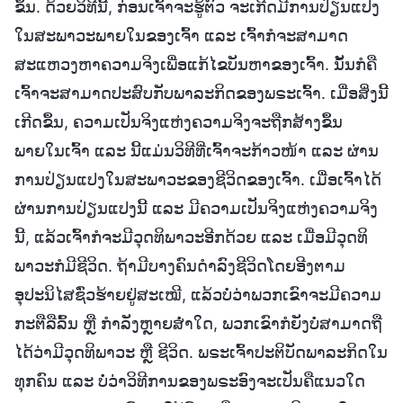
ຂຶ້ນ. ດ້ວຍວິທີນີ້, ກ່ອນເຈົ້າຈະຮູ້ຕົວ ຈະເກີດມີການປ່ຽນແປງ
ໃນສະພາວະພາຍໃນຂອງເຈົ້າ ແລະ ເຈົ້າກໍຈະສາມາດ
ສະແຫວງຫາຄວາມຈິງເພື່ອແກ້ໄຂບັນຫາຂອງເຈົ້າ. ນັ້ນກໍຄື
ເຈົ້າຈະສາມາດປະສົບກັບພາລະກິດຂອງພຣະເຈົ້າ. ເມື່ອສິ່ງນີ້
ເກີດຂຶ້ນ, ຄວາມເປັນຈິງແຫ່ງຄວາມຈິງຈະຖືກສ້າງຂຶ້ນ
ພາຍໃນເຈົ້າ ແລະ ນີ້ແມ່ນວິທີທີ່ເຈົ້າຈະກ້າວໜ້າ ແລະ ຜ່ານ
ການປ່ຽນແປງໃນສະພາວະຂອງຊີວິດຂອງເຈົ້າ. ເມື່ອເຈົ້າໄດ້
ຜ່ານການປ່ຽນແປງນີ້ ແລະ ມີຄວາມເປັນຈິງແຫ່ງຄວາມຈິງ
ນີ້, ແລ້ວເຈົ້າກໍຈະມີວຸດທິພາວະອີກດ້ວຍ ແລະ ເມື່ອມີວຸດທິ
ພາວະກໍມີຊີວິດ. ຖ້າມີບາງຄົນດຳລົງຊີວິດໂດຍອີງຕາມ
ອຸປະນິໄສຊົ່ວຮ້າຍຢູ່ສະເໝີ, ແລ້ວບໍ່ວ່າພວກເຂົາຈະມີຄວາມ
ກະຕືລືລົ້ນ ຫຼື ກໍາລັງຫຼາຍສໍ່າໃດ, ພວກເຂົາກໍຍັງບໍ່ສາມາດຖື
ໄດ້ວ່າມີວຸດທິພາວະ ຫຼື ຊີວິດ. ພຣະເຈົ້າປະຕິບັດພາລະກິດໃນ
ທຸກຄົນ ແລະ ບໍ່ວ່າວິທີການຂອງພຣະອົງຈະເປັນຄືແນວໃດ