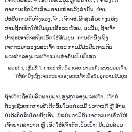
ຊາຕານເຮັດໃຫ້ເສື່ອມຊາມໜ້ອຍລົງສໍ່ານັ້ນ. ຜ່ານ
ປະສົບການຕົວຈິງຂອງເຈົ້າ, ເຈົ້າຈະເຂົ້າສູ່ເສັ້ນທາງແຫ່ງ
ການຖືກເຮັດໃຫ້ສົມບູນເທື່ອລະໜ້ອຍ. ສະນັ້ນ, ຖ້າເຈົ້າ
ປາຖະໜາທີ່ຈະຖືກເຮັດໃຫ້ສົມບູນ, ການຄໍານຶງເຖິງ
ເຈດຕະນາຂອງພຣະເຈົ້າ ແລະ ການມີປະສົບການກັບ
ພຣະທຳຂອງພຣະເຈົ້າແມ່ນສຳຄັນເປັນພິເສດ.
ພຣະທຳ, ເຫຼັ້ມທີ 1. ການປາກົດຕົວ ແລະ ພາລະກິດຂອງພຣະເຈົ້າ.
ໃຫ້ຄໍານຶງເຖິງເຈດຕະນາຂອງພຣະເຈົ້າເພື່ອບັນລຸຄວາມສົມບູນ
ຖ້າເຈົ້າເຊື່ອໃນລິດທານຸພາບສູງສຸດຂອງພຣະເຈົ້າ, ເຈົ້າກໍ
ຕ້ອງເຊື່ອເຫດການທີ່ເກີດຂຶ້ນໃນແຕ່ລະມື້ ບໍ່ວ່າຈະດີ ຫຼື ຮ້າຍ,
ບໍ່ໄດ້ເກີດຂຶ້ນໂດຍບັງເອີນ. ບໍ່ແມ່ນວ່າມີຄົນເຈດຕະນາເຮັດໃຫ້
ເຈົ້າຍາກລຳບາກ ຫຼື ເຮັດໃຫ້ເຈົ້າຕົກເປັນເປົ້າ; ນີ້ແມ່ນລ້ວນ