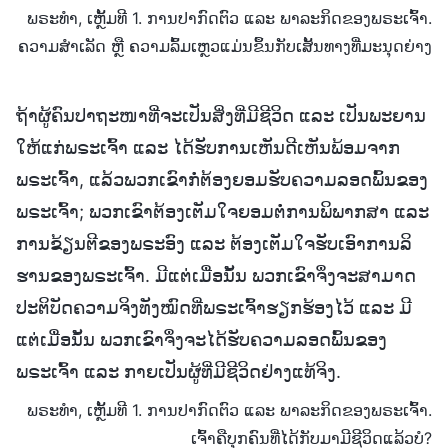
ພຣະທຳ, ເຫຼັ້ມທີ 1. ການປາກົດຕົວ ແລະ ພາລະກິດຂອງພຣະເຈົ້າ.
ຄວາມສຳເລັດ ຫຼື ຄວາມລົ້ມເຫຼວແມ່ນຂຶ້ນກັບເສັ້ນທາງທີ່ມະນຸດຍ່າງ
ຖ້າຜູ້ຄົນປາຖະໜາທີ່ຈະເປັນສິ່ງທີ່ມີຊີວິດ ແລະ ເປັນພະຍານ
ໃຫ້ແກ່ພຣະເຈົ້າ ແລະ ໄດ້ຮັບການເຫັນດີເຫັນພ້ອມຈາກ
ພຣະເຈົ້າ, ແລ້ວພວກເຂົາກໍ່ຕ້ອງຍອມຮັບຄວາມລອດພົ້ນຂອງ
ພຣະເຈົ້າ; ພວກເຂົາຕ້ອງເຕັມໃຈຍອມຕໍ່ການພິພາກສາ ແລະ
ການຂ້ຽນຕີຂອງພຣະອົງ ແລະ ຕ້ອງເຕັມໃຈຮັບເອົາການລິ
ຮານຂອງພຣະເຈົ້າ. ມີແຕ່ເມື່ອນັ້ນ ພວກເຂົາຈຶ່ງຈະສາມາດ
ປະຕິບັດຄວາມຈິງທັງໝົດທີ່ພຣະເຈົ້າຮຽກຮ້ອງໄວ້ ແລະ ມີ
ແຕ່ເມື່ອນັ້ນ ພວກເຂົາຈຶ່ງຈະໄດ້ຮັບຄວາມລອດພົ້ນຂອງ
ພຣະເຈົ້າ ແລະ ກາຍເປັນຜູ້ທີ່ມີຊີວິດຢ່າງແທ້ຈິງ.
ພຣະທຳ, ເຫຼັ້ມທີ 1. ການປາກົດຕົວ ແລະ ພາລະກິດຂອງພຣະເຈົ້າ.
ເຈົ້າຄືບຸກຄົນທີ່ໄດ້ກັບມາມີຊີວິດແລ້ວບໍ?