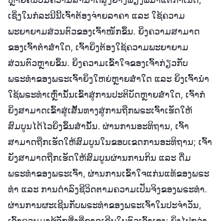
ເຊິ່ງໃນກໍລະນີນີ້ເຈົ້າຕ້ອງຈ່າຍລາຄາ ແລະ ໃຊ້ຄວາມ
ພະຍາຍາມສ່ວນຕົວຂອງເຈົ້າໜັກຂຶ້ນ. ຍິ່ງຄວາມສາມາດ
ຂອງເຈົ້າຕໍ່າສໍ່າໃດ, ເຈົ້າຍິ່ງຕ້ອງໃຊ້ຄວາມພະຍາຍາມ
ສ່ວນຕົວຫຼາຍຂຶ້ນ. ຍິ່ງຄວາມເຂົ້າໃຈຂອງເຈົ້າກ່ຽວກັບ
ພຣະທຳຂອງພຣະເຈົ້າຍິ່ງໃຫຍ່ຫຼາຍສໍ່າໃດ ແລະ ຍິ່ງເຈົ້ານໍາ
ໃຊ້ພຣະທຳເຫຼົ່ານັ້ນເຂົ້າສູ່ການປະຕິບັດຫຼາຍສໍ່າໃດ, ເຈົ້າກໍ
ຍິ່ງສາມາດເຂົ້າສູ່ເສັ້ນທາງສູ່ການຖືກພຣະເຈົ້າເຮັດໃຫ້
ສົມບູນໄດ້ໄວຍິ່ງຂຶ້ນສໍ່ານັ້ນ. ຜ່ານການອະທິຖານ, ເຈົ້າ
ສາມາດຖືກເຮັດໃຫ້ສົມບູນໃນຂອບເຂດການອະທິຖານ; ເຈົ້າ
ຍັງສາມາດຖືກເຮັດໃຫ້ສົມບູນຜ່ານການກິນ ແລະ ດື່ມ
ພຣະທຳຂອງພຣະເຈົ້າ, ຜ່ານການເຂົ້າໃຈແກ່ນແທ້ຂອງພຣະ
ທໍາ ແລະ ການດຳລົງຊີວິດຕາມຄວາມເປັນຈິງຂອງພຣະທຳ.
ຜ່ານການຜະເຊີນກັບພຣະທຳຂອງພຣະເຈົ້າໃນປະຈຳວັນ,
ເຈົ້າຄວນມາຮູ້ຈັກສິ່ງທີ່ຂາດເຂີນໃນຕົວເຈົ້າເອງ; ຍິ່ງໄປກວ່າ