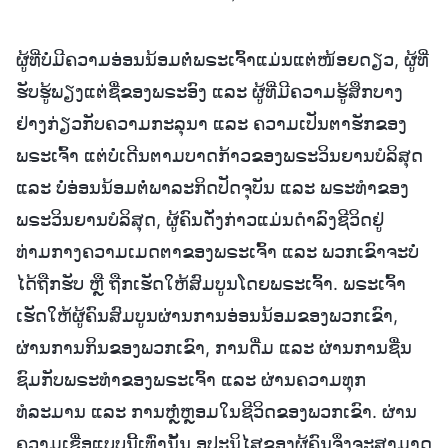
ຜູ້ທີ່ບໍ່ມີຄວາມອ່ອນນ້ອມຕໍ່ພຣະເຈົ້າແມ່ນແຕ່ໜ້ອຍດຽວ, ຜູ້ທີ່
ຮັບຮູ້ພຽງແຕ່ຊື່ຂອງພຣະອົງ ແລະ ຜູ້ທີ່ມີຄວາມຮູ້ສຶກບາງ
ຢ່າງກ່ຽວກັບຄວາມກະລຸນາ ແລະ ຄວາມເປັນຕາຮັກຂອງ
ພຣະເຈົ້າ ແຕ່ບໍ່ເດີນຕາມບາດກ້າວຂອງພຣະວິນຍານບໍລິສຸດ
ແລະ ບໍ່ອ່ອນນ້ອມຕໍ່ພາລະກິດປັດຈຸບັນ ແລະ ພຣະທໍາຂອງ
ພຣະວິນຍານບໍລິສຸດ, ຜູ້ຄົນດັ່ງກ່າວແມ່ນດໍາລົງຊີວິດຢູ່
ທ່າມກາງຄວາມເມດຕາຂອງພຣະເຈົ້າ ແລະ ພວກເຂົາຈະບໍ່
ໄດ້ຖືກຮັບ ຫຼື ຖືກເຮັດໃຫ້ສົມບູນໂດຍພຣະເຈົ້າ. ພຣະເຈົ້າ
ເຮັດໃຫ້ຜູ້ຄົນສົມບູນຜ່ານການອ່ອນນ້ອມຂອງພວກເຂົາ,
ຜ່ານການກິນຂອງພວກເຂົາ, ການດື່ມ ແລະ ຜ່ານການຊື່ນ
ຊົມກັບພຣະທໍາຂອງພຣະເຈົ້າ ແລະ ຜ່ານຄວາມທຸກ
ທໍລະມານ ແລະ ການຫຼໍ່ຫຼອມໃນຊີວິດຂອງພວກເຂົາ. ຜ່ານ
ຄວາມເຊື່ອແບບນີ້ເທົ່ານັ້ນ ອຸປະນິໄສຂອງຜູ້ຄົນຈຶ່ງຈະສາມາດ