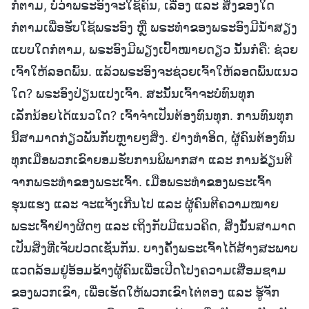
ກໍຕາມ, ບໍ່ວ່າພຣະອົງຈະໃຊ້ຄົນ, ເລື່ອງ ແລະ ສິ່ງຂອງໃດ
ກໍຕາມເພື່ອຮັບໃຊ້ພຣະອົງ ຫຼື ພຣະທຳຂອງພຣະອົງມີນໍ້າສຽງ
ແບບໃດກໍຕາມ, ພຣະອົງມີພຽງເປົ້າໝາຍດຽວ ນັ້ນກໍຄື: ຊ່ວຍ
ເຈົ້າໃຫ້ລອດພົ້ນ. ແລ້ວພຣະອົງຈະຊ່ວຍເຈົ້າໃຫ້ລອດພົ້ນແນວ
ໃດ? ພຣະອົງປ່ຽນແປງເຈົ້າ. ສະນັ້ນເຈົ້າຈະບໍ່ທົນທຸກ
ເລັກນ້ອຍໄດ້ແນວໃດ? ເຈົ້າຈຳເປັນຕ້ອງທົນທຸກ. ການທົນທຸກ
ນີ້ສາມາດກ່ຽວພັນກັບຫຼາຍໆສິ່ງ. ຢ່າງທຳອິດ, ຜູ້ຄົນຕ້ອງທົນ
ທຸກເມື່ອພວກເຂົາຍອມຮັບການພິພາກສາ ແລະ ການຂ້ຽນຕີ
ຈາກພຣະທຳຂອງພຣະເຈົ້າ. ເມື່ອພຣະທຳຂອງພຣະເຈົ້າ
ຮຸນແຮງ ແລະ ຈະແຈ້ງເກີນໄປ ແລະ ຜູ້ຄົນຕີຄວາມໝາຍ
ພຣະເຈົ້າຢ່າງຜິດໆ ແລະ ເຖິງກັບມີແນວຄິດ, ສິ່ງນັ້ນສາມາດ
ເປັນສິ່ງທີ່ເຈັບປວດເຊັ່ນກັນ. ບາງຄັ້ງພຣະເຈົ້າໄດ້ສ້າງສະພາບ
ແວດລ້ອມຢູ່ອ້ອມຂ້າງຜູ້ຄົນເພື່ອເປີດໂປງຄວາມເສື່ອມຊາມ
ຂອງພວກເຂົາ, ເພື່ອເຮັດໃຫ້ພວກເຂົາໄຕ່ຕອງ ແລະ ຮູ້ຈັກ