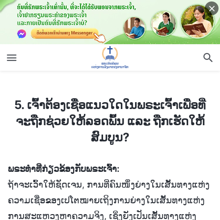
5. ເຈົ້າຕ້ອງເຊື່ອແນວໃດໃນພຣະເຈົ້າເພື່ອທີ່ຈະຖືກຊ່ວຍໃຫ້ລອດພົ້ນ ແລະ ຖືກເຮັດໃຫ້ສົມບູນ?
5. ເຈົ້າຕ້ອງເຊື່ອແນວໃດໃນພຣະເຈົ້າເພື່ອທີ່
ຈະຖືກຊ່ວຍໃຫ້ລອດພົ້ນ ແລະ ຖືກເຮັດໃຫ້
ສົມບູນ?
ພຣະທຳທີ່ກ່ຽວຂ້ອງກັບພຣະເຈົ້າ:
ຖ້າຈະເວົ້າໃຫ້ຊັດເຈນ, ການທີ່ຄົນໜຶ່ງຍ່າງໃນເສັ້ນທາງແຫ່ງ
ຄວາມເຊື່ອຂອງເປໂຕໝາຍເຖິງການຍ່າງໃນເສັ້ນທາງແຫ່ງ
ການສະແຫວງຫາຄວາມຈິງ, ເຊິ່ງຍັງເປັນເສັ້ນທາງແຫ່ງ