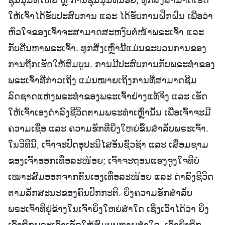
ໃຫ້ເຈົ້າໄດ້ຮັບປະສົບການ ແລະ ໄດ້ຮັບການຝຶກຝົນ ເພື່ອວ່າ
ຫົວໃຈຂອງເຈົ້າຈະສາມາດສະຫງົບຕໍ່ໜ້າພຣະເຈົ້າ ແລະ
ກັບຄືນຫາພຣະເຈົ້າ. ທຸກສິ່ງເຫຼົ່ານີ້ແມ່ນຂະບວນການຂອງ
ການຖືກເຮັດໃຫ້ສົມບູນ. ການມີປະສົບການກັບພຣະທຳຂອງ
ພຣະເຈົ້າທີ່ກ່າວເຖິງ ແມ່ນໝາຍເຖິງການທີ່ສາມາດຊີມ
ລົດຊາດແຫ່ງພຣະທຳຂອງພຣະເຈົ້າຢ່າງແທ້ຈິງ ແລະ ເຮັດ
ໃຫ້ເຈົ້າເອງດໍາລົງຊີວິດຕາມພຣະທຳເຫຼົ່ານັ້ນ ເພື່ອເຈົ້າຈະມີ
ຄວາມເຊື່ອ ແລະ ຄວາມຮັກທີ່ຍິ່ງໃຫຍ່ຂຶ້ນສໍາລັບພຣະເຈົ້າ.
ໃນວິທີນີ້, ເຈົ້າຈະປົດອຸປະນິໄສອັນຊົ່ວຊ້າ ແລະ ເສື່ອມຊາມ
ຂອງເຈົ້າອອກເທື່ອລະໜ້ອຍ; ເຈົ້າຈະຖອນແຮງຈູງໃຈທີ່ບໍ່
ເໝາະສົມອອກຈາກຕົນເອງເທື່ອລະໜ້ອຍ ແລະ ດຳລົງຊີວິດ
ຕາມລັກສະນະຂອງຄົນປົກກະຕິ. ຍິ່ງຄວາມຮັກສຳລັບ
ພຣະເຈົ້າທີ່ຢູ່ຂ້າງໃນເຈົ້າຍິ່ງໃຫຍ່ສໍ່າໃດ ເຊິ່ງເວົ້າໄດ້ວ່າ ຍິ່ງ
ເຈົ້າຖືກພຣະເຈົ້າເຮັດໃຫ້ສົມບູນຫຼາຍສໍ່າໃດ, ເຈົ້າຍິ່ງຖືກ