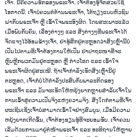
ເຈົ້າ. ນີ້ຄືຄວາມຮັກຂອງພຣະເຈົ້າ. ເຈົ້າຕ້ອງຮູ້ຈັກສວຍໃຊ້
ໂອກາດນີ້. ເຈົ້າບໍ່ຄວນຕໍ່ຕ້ານພຣະເຈົ້າ, ໂຕ້ຖຽງແບບຫົວຊົນ
ຝາກັບພຣະເຈົ້າ ຫຼື ເຂົ້າໃຈພຣະອົງຜິດ. ໂດຍສະເພາະແລ້ວ
ເມື່ອພົບກັບຄົນ, ເລື່ອງຕ່າງໆ ແລະ ສິ່ງຕ່າງໆທີ່ພຣະເຈົ້າໄດ້
ຈັດແຈງໄວ້ອ້ອມຂ້າງເຈົ້າ, ຢ່າຮູ້ສຶກຢູ່ຕະຫຼອດວ່າສິ່ງເຫຼົ່ານີ້ບໍ່
ເປັນໄປຕາມທີ່ເຈົ້າຕ້ອງການໃຫ້ເປັນ ຢ່າປາຖະໜາທີ່ຈະ
ຫຼົບຫຼີກພວກມັນຢູ່ຕະຫຼອດ ຫຼື ກ່າວໂທດ ແລະ ເຂົ້າໃຈ
ພຣະເຈົ້າຜິດຢູ່ສະເໝີ. ຖ້າເຈົ້າກຳລັງເຮັດສິ່ງເຫຼົ່ານີ້ຢູ່
ຕະຫຼອດ, ເຈົ້າກໍ່ບໍ່ໄດ້ກຳລັງປະສົບກັບພາລະກິດຂອງ
ພຣະເຈົ້າ ແລະ ມັນຈະເຮັດໃຫ້ຫຍຸ້ງຍາກຫຼາຍສໍາລັບເຈົ້າໃນ
ການເຂົ້າສູ່ຄວາມເປັນຈິງແຫ່ງຄວາມຈິງ. ສິ່ງໃດກໍຕາມທີ່ເຈົ້າ
ຜະເຊີນເຊິ່ງເຈົ້າບໍ່ສາມາດເຂົ້າໃຈຢ່າງສົມບູນ, ເມື່ອມີຄວາມ
ຫຍຸ້ງຍາກເກີດຂຶ້ນ, ເຈົ້າຕ້ອງຮຽນຮູ້ທີ່ຈະຍອມຮັບ. ເຈົ້າຄວນ
ເລີ່ມດ້ວຍການມາຢູ່ຕໍ່ໜ້າພຣະເຈົ້າ ແລະ ອະທິຖານໃຫ້ຫຼາຍ