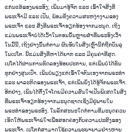
ແກ່ນແທ້ຂອງພຣະອົງ; ເພິ່ນມາຮູ້ຈັກ ແລະ ເຂົ້າໃຈສິ່ງທີ່
ພຣະເຈົ້າມີ ແລະ ເປັນ, ພ້ອມທັງຄວາມສະຫງ່າງາມຂອງ
ພຣະເຈົ້າ ແລະ ສິ່ງທີ່ພຣະເຈົ້າຮຽກຮ້ອງຈາກມະນຸດ. ເຖິງ
ແມ່ນພຣະເຈົ້າບໍ່ໄດ້ເວົ້າໃນຕອນນັ້ນຫຼາຍສໍ່າທີ່ພຣະອົງເວົ້າ
ໃນມື້ນີ້, ເຖິງຢ່າງນັ້ນກໍຕາມ ຜົນຮັບໃນສິ່ງເຫຼົ່ານີ້ກໍຖືກບັນລຸ
ໃນເປໂຕ. ນີ້ແມ່ນສິ່ງທີ່ຫາໄດ້ຍາກ ແລະ ມີຄຸນຄ່າທີ່ສຸດ.
ເປໂຕໄດ້ຜ່ານການທົດລອງຮ້ອຍປະການ, ແຕ່ເພິ່ນບໍ່ໄດ້ທົນ
ທຸກຢ່າງສູນເປົ່າ. ເພິ່ນບໍ່ພຽງແຕ່ເຂົ້າໃຈຕົນເອງຈາກພຣະທຳ
ແລະ ພາລະກິດຂອງພຣະເຈົ້າ, ແຕ່ເພິ່ນຍັງໄດ້ຮູ້ຈັກພຣະເຈົ້າ.
ອີກຢ່າງ, ເພິ່ນໄດ້ຕັ້ງໃຈໂດຍມີຄວາມສົນໃຈເປັນພິເສດໃນສິ່ງ
ທີ່ພຣະເຈົ້າຮຽກຮ້ອງຈາກມະນຸດຊາດເຊິ່ງມີຢູ່ພາຍໃນ
ພຣະທຳຂອງພຣະອົງ. ໃນລັກສະນະໃດກໍຕາມທີ່ມະນຸດຄວນ
ເຮັດໃຫ້ພຣະເຈົ້າພໍໃຈເພື່ອສອດຄ່ອງກັບຄວາມປະສົງຂອງ
ພຣະເຈົ້າ, ເປໂຕກໍສາມາດໃຊ້ຄວາມພະຍາຍາມຢ່າງຫຼາຍ