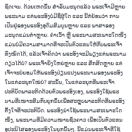
ຊັດເຈນ. ດ້ວຍເຫດນັ້ນ ສຳລັບມະນຸດແລ້ວ ພຣະເຈົ້າມີຫຼາຍ
ພຣະນາມ ແຕ່ພຣະອົງບໍ່ມີຊື່ຜູ້ໃດ ແລະ ນີ້ກໍຍ້ອນວ່າ ການ
ເປັນຢູ່ຂອງພຣະອົງອຸດົມສົມບູນຫຼາຍ ແລະ ພາສາຂອງ
ມະນຸດແມ່ນຕໍ່າຫຼາຍ. ຄຳເວົ້າ ຫຼື ພຣະນາມສະເພາະໃດໜຶ່ງ
ແມ່ນບໍ່ມີຄວາມສາມາດທີ່ຈະເປັນຕົວແທນໃຫ້ກັບພຣະເຈົ້າ
ທັງໝົດໄດ້, ແລ້ວເຈົ້າຄິດວ່າ ພຣະອົງຈະມີພຽງແຕ່ພຣະນາມ
ດຽວໄດ້ບໍ? ພຣະເຈົ້າຍິ່ງໃຫຍ່ຫຼາຍ ແລະ ສັກສິດຫຼາຍ ແຕ່
ເຈົ້າຈະບໍ່ຍອມໃຫ້ພຣະອົງປ່ຽນແປງພຣະນາມຂອງພຣະອົງ
ໃນແຕ່ລະຍຸກໃໝ່ບໍ? ສະນັ້ນ, ໃນແຕ່ລະຍຸກທີ່ພຣະເຈົ້າ
ປະຕິບັດພາລະກິດດ້ວຍຕົວພຣະອົງເອງ, ພຣະອົງໃຊ້ພຣະ
ນາມທີ່ເໝາະສົມກັບຍຸກນັ້ນເພື່ອສະຫຼຸບພາລະກິດທີ່ພຣະອົງ
ຕັ້ງໃຈທີ່ຈະປະຕິບັດ. ພຣະອົງນໍາໃຊ້ພຣະນາມສະເພາະໃດ
ໜຶ່ງ, ພຣະນາມທີ່ມີຄວາມໝາຍຊົ່ວຄາວ ເພື່ອເປັນຕົວແທນ
ອຸປະນິໄສຂອງພຣະອົງໃນຍຸກນັ້ນໆ. ນີ້ແມ່ນພຣະເຈົ້າທີ່ໃຊ້