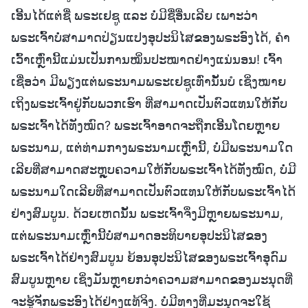
ເອີ້ນໄດ້ແຕ່ຊື່ ພຣະເຢຊູ ແລະ ບໍ່ມີຊື່ອື່ນເລີຍ ເພາະວ່າ
ພຣະເຈົ້າບໍ່ສາມາດປ່ຽນແປງອຸປະນິໄສຂອງພຣະອົງໄດ້, ຄຳ
ເວົ້າເຫຼົ່ານີ້ແມ່ນເປັນການໝິ່ນປະໝາດຢ່າງແນ່ນອນ! ເຈົ້າ
ເຊື່ອວ່າ ມີພຽງແຕ່ພຣະນາມພຣະເຢຊູເທົ່ານັ້ນບໍ ເຊິ່ງໝາຍ
ເຖິງພຣະເຈົ້າຢູ່ກັບພວກເຮົາ ທີ່ສາມາດເປັນຕົວແທນໃຫ້ກັບ
ພຣະເຈົ້າໄດ້ທັງໝົດ? ພຣະເຈົ້າອາດຈະຖືກເອີ້ນໂດຍຫຼາຍ
ພຣະນາມ, ແຕ່ທ່າມກາງພຣະນາມເຫຼົ່ານີ້, ບໍ່ມີພຣະນາມໃດ
ເລີຍທີ່ສາມາດສະຫຼຸບຄວາມໃຫ້ກັບພຣະເຈົ້າໄດ້ທັງໝົດ, ບໍ່ມີ
ພຣະນາມໃດເລີຍທີ່ສາມາດເປັນຕົວແທນໃຫ້ກັບພຣະເຈົ້າໄດ້
ຢ່າງສົມບູນ. ດ້ວຍເຫດນັ້ນ ພຣະເຈົ້າຈຶ່ງມີຫຼາຍພຣະນາມ,
ແຕ່ພຣະນາມເຫຼົ່ານີ້ບໍ່ສາມາດອະທິບາຍອຸປະນິໄສຂອງ
ພຣະເຈົ້າໄດ້ຢ່າງສົມບູນ ຍ້ອນອຸປະນິໄສຂອງພຣະເຈົ້າອຸດົມ
ສົມບູນຫຼາຍ ເຊິ່ງມັນຫຼາຍກວ່າຄວາມສາມາດຂອງມະນຸດທີ່
ຈະຮູ້ຈັກພຣະອົງໄດ້ຢ່າງແທ້ຈິງ. ບໍ່ມີທາງທີ່ມະນຸດຈະໃຊ້