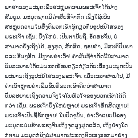
ພາສາຂອງມະນຸດເພື່ອສະຫຼຸບຄວາມພຣະເຈົ້າໄດ້ຢ່າງ
ສົມບູນ. ມະນຸດຊາດມີຄຳສັບທີ່ຈຳກັດ ເຊິ່ງໃຊ້ເພື່ອ
ສະຫຼຸບຄວາມໃນສິ່ງທີ່ພວກເຂົາຮູ້ກ່ຽວກັບອຸປະນິໄສຂອງ
ພຣະເຈົ້າ ເຊັ່ນ: ຍິ່ງໃຫຍ່, ເປັນຕານັບຖື, ອັດສະຈັນ, ບໍ່
ສາມາດຢັ່ງເຖິງໄດ້, ສູງສຸດ, ສັກສິດ, ຊອບທຳ, ມີສະຕິປັນຍາ
ແລະ ອື່ນໆອີກ. ມີຫຼາຍຄຳເວົ້າ! ຄຳສັບທີ່ຈຳກັດນີ້ບໍ່ສາມາດ
ບັນລະຍາຍໄດ້ແມ່ນແຕ່ໜ້ອຍດຽວກ່ຽວກັບເລື່ອງມະນຸດເປັນ
ພະຍານເຖິງອຸປະນິໄສຂອງພຣະເຈົ້າ. ເມື່ອເວລາຜ່ານໄປ, ມີ
ຄຳເວົ້າຫຼາຍຄໍາເພີ່ມຂຶ້ນທີ່ພວກເຂົາຄິດວ່າສາມາດ
ບັນລະຍາຍເຖິງຄວາມຈິງໃຈໃນຫົວໃຈຂອງພວກເຂົາໄດ້ດີ
ກວ່າ ເຊັ່ນ: ພຣະເຈົ້າຍິ່ງໃຫຍ່ຫຼາຍ! ພຣະເຈົ້າສັກສິດຫຼາຍ!
ພຣະເຈົ້າເປັນທີ່ຮັກຫຼາຍ! ໃນປັດຈຸບັນ, ຄຳເວົ້າແບບນີ້ຂອງ
ມະນຸດແມ່ນຮ້າຍແຮງຈົນເຖິງຈຸດສູງສຸດແລ້ວ, ເຖິງຢ່າງໃດ
ກໍຕາມ ມະນຸດກໍຍັງບໍ່ສາມາດສະແດງຕົວເອງອອກມາຢ່າງ