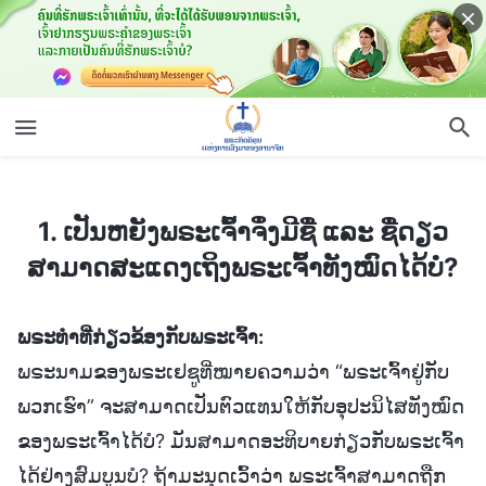
1. ເປັນຫຍັງພຣະເຈົ້າຈຶ່ງມີຊື່ ແລະ ຊື່ດຽວສາມາດສະແດງເຖິງພຣະເຈົ້າທັງໝົດໄດ້ບໍ?
1. ເປັນຫຍັງພຣະເຈົ້າຈຶ່ງມີຊື່ ແລະ ຊື່ດຽວ
ສາມາດສະແດງເຖິງພຣະເຈົ້າທັງໝົດໄດ້ບໍ?
ພຣະທຳທີ່ກ່ຽວຂ້ອງກັບພຣະເຈົ້າ:
ພຣະນາມຂອງພຣະເຢຊູທີ່ໝາຍຄວາມວ່າ “ພຣະເຈົ້າຢູ່ກັບ
ພວກເຮົາ” ຈະສາມາດເປັນຕົວແທນໃຫ້ກັບອຸປະນິໄສທັງໝົດ
ຂອງພຣະເຈົ້າໄດ້ບໍ? ມັນສາມາດອະທິບາຍກ່ຽວກັບພຣະເຈົ້າ
ໄດ້ຢ່າງສົມບູນບໍ? ຖ້າມະນຸດເວົ້າວ່າ ພຣະເຈົ້າສາມາດຖືກ