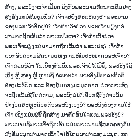
ສ້າງ, ພຣະອົງຈະຈຳເປັນຫຍັງກັບພຣະນາມທີ່ເໝາະສົມຢ່າງ
ສູງສົ່ງແຕ່ບໍ່ສົມບູນນັ້ນ? ເຈົ້າຈະຍັງສະແຫວງຫາພຣະນາມ
ຂອງພຣະເຈົ້າອີກຢູ່ບໍ? ເຈົ້າກ້າເວົ້າບໍວ່າ ພຣະເຈົ້າພຽງແຕ່
ສາມາດຖືກເອີ້ນວ່າ ພຣະເຢໂຮວາ? ເຈົ້າກ້າເວົ້າບໍວ່າ
ພຣະເຈົ້າພຽງແຕ່ສາມາດຖືກເອີ້ນວ່າ ພຣະເຢຊູ? ເຈົ້າກ້າ
ແບກຮັບຄວາມຜິດບາບແຫ່ງການໝິ່ນປະໝາດພຣະເຈົ້າບໍ?
ເຈົ້າຄວນຮູ້ວ່າ ໃນເບື້ອງຕົ້ນນັ້ນພຣະເຈົ້າບໍ່ໄດ້ມີຊື່. ພຣະອົງໃຊ້
ໜຶ່ງ ຫຼື ສອງ ຫຼື ຫຼາຍຊື່ ກໍເພາະວ່າ ພຣະອົງມີພາລະກິດທີ່
ຕ້ອງປະຕິບັດ ແລະ ຕ້ອງຄຸ້ມຄອງມະນຸດຊາດ. ບໍ່ວ່າພຣະອົງ
ຈະຖືກເອີ້ນຊື່ໃດກໍຕາມ, ພຣະອົງບໍ່ໄດ້ເລືອກຊື່ດັ່ງກ່າວນັ້ນ
ຢ່າງອິດສະຫຼະດ້ວຍຕົວພຣະອົງເອງບໍ? ພຣະອົງຕ້ອງການໃຫ້
ເຈົ້າ ເຊິ່ງແມ່ນຜູ້ທີ່ຖືກສ້າງ ມາຕັດສິນໃຈແທນພຣະອົງບໍ?
ພຣະນາມທີ່ພຣະເຈົ້າຖືກເອີ້ນແມ່ນພຣະນາມທີ່ສອດຄ່ອງກັບ
ສິ່ງທີ່ມະນຸດສາມາດເຂົ້າໃຈໄດ້ໂດຍພາສາຂອງມະນຸດ, ແຕ່