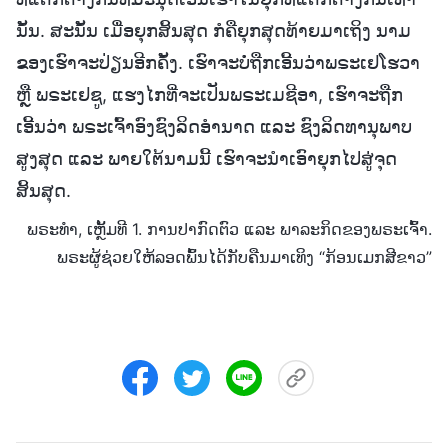
ນັ້ນ. ສະນັ້ນ ເມື່ອຍຸກສິ້ນສຸດ ກໍຄືຍຸກສຸດທ້າຍມາເຖິງ ນາມ
ຂອງເຮົາຈະປ່ຽນອີກຄັ້ງ. ເຮົາຈະບໍ່ຖືກເອີ້ນວ່າພຣະເຢໂຮວາ
ຫຼື ພຣະເຢຊູ, ແຮງໄກທີ່ຈະເປັນພຣະເມຊີອາ, ເຮົາຈະຖືກ
ເອີ້ນວ່າ ພຣະເຈົ້າອົງຊົງລິດອໍານາດ ແລະ ຊົງລິດທານຸພາບ
ສູງສຸດ ແລະ ພາຍໃຕ້ນາມນີ້ ເຮົາຈະນຳເອົາຍຸກໄປສູ່ຈຸດ
ສິ້ນສຸດ.
ພຣະທຳ, ເຫຼັ້ມທີ 1. ການປາກົດຕົວ ແລະ ພາລະກິດຂອງພຣະເຈົ້າ.
ພຣະຜູ້ຊ່ວຍໃຫ້ລອດພົ້ນໄດ້ກັບຄືນມາເທິງ “ກ້ອນເມກສີຂາວ”