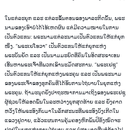
ໃນແຕ່ລະຍຸກ ແລະ ແຕ່ລະຂັ້ນຕອນຂອງພາລະກິດນັ້ນ, ພຣະ
ນາມຂອງເຮົາບໍ່ໄດ້ໄຮ້ເຫດຜົນ ແຕ່ມີຄວາມໝາຍໃນການ
ເປັນຕົວແທນ: ພຣະນາມແຕ່ລະນາມເປັນຕົວແທນໃຫ້ແກ່ຍຸກ
ໜຶ່ງ. “ພຣະເຢໂຮວາ” ເປັນຕົວແທນໃຫ້ແກ່ຍຸກແຫ່ງ
ພຣະບັນຍັດ ແລະ ເປັນນາມມະຍົດທີ່ຄົນໃນອິດສະຣາເອນ
ເອີ້ນຫາພຣະເຈົ້າທີ່ພວກເຂົານະມັດສະການ. “ພຣະເຢຊູ”
ເປັນຕົວແທນໃຫ້ແກ່ຍຸກແຫ່ງພຣະຄຸນ ແລະ ເປັນພຣະນາມ
ຂອງພຣະເຈົ້າຂອງທຸກຄົນທີ່ໄດ້ຮັບການໄຖ່ບາບໃນຍຸກແຫ່ງ
ພຣະຄຸນ. ຖ້າມະນຸດຍັງປາຖະໜາການມາເຖິງຂອງພຣະເຢຊູ
ຜູ້ຊ່ວຍໃຫ້ລອດພົ້ນໃນລະຫວ່າງຍຸກສຸດທ້າຍ ແລະ ຍັງຄາດ
ຫວັງໃຫ້ພຣະອົງກັບມາໃນລັກສະນະທີ່ພຣະອົງບັງເກີດໃນ
ແຂວງຢູດາຍ, ແລ້ວແຜນການຄຸ້ມຄອງຫົກພັນປີທັງໝົດຈະ
ຢຸດຢູ່ໃນຍຸກແຫ່ງການໄຖ່ບາບ ແລະ ບໍ່ສາມາດສືບຕໍ່ກ້າວໄປ