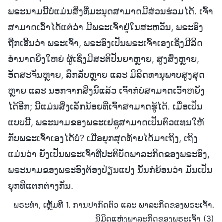
ພຣະນາມນີ້ບໍ່ແມ່ນສິ່ງທີ່ມະນຸດສາມາດມີສ່ວນຮ່ວມໄດ້. ເຈົ້າ
ສາມາດເວົ້າໄດ້ແຕ່ວ່າ ມີພຣະເຈົ້າຢູ່ໃນສະຫວັນ, ພຣະອົງ
ຖືກເອີ້ນວ່າ ພຣະເຈົ້າ, ພຣະອົງເປັນພຣະເຈົ້າເອງເຊິ່ງມີລິດ
ອຳນາດຍິ່ງໃຫຍ່ ຜູ້ເຊິ່ງມີສະຕິປັນຍາຫຼາຍ, ສູງສົ່ງຫຼາຍ,
ອັດສະຈັນຫຼາຍ, ລຶກລັບຫຼາຍ ແລະ ມີລິດທານຸພາບສູງສຸດ
ຫຼາຍ ແລະ ນອກຈາກສິ່ງນີ້ແລ້ວ ເຈົ້າກໍບໍ່ສາມາດເວົ້າຫຍັງ
ໄດ້ອີກ; ນີ້ແມ່ນສິ່ງເລັກນ້ອຍທີ່ເຈົ້າສາມາດຮູ້ໄດ້. ເມື່ອເປັນ
ແບບນີ້, ພຣະນາມຂອງພຣະເຢຊູສາມາດເປັນຕົວແທນໃຫ້
ກັບພຣະເຈົ້າເອງໄດ້ບໍ? ເມື່ອຍຸກສຸດທ້າຍໄດ້ມາເຖິງ, ເຖິງ
ແມ່ນວ່າ ຍັງເປັນພຣະເຈົ້າທີ່ປະຕິບັດພາລະກິດຂອງພຣະອົງ,
ພຣະນາມຂອງພຣະອົງຕ້ອງປ່ຽນແປງ ນັ້ນກໍຍ້ອນວ່າ ມັນເປັນ
ຍຸກທີ່ແຕກຕ່າງກັນ.
ພຣະທຳ, ເຫຼັ້ມທີ 1. ການປາກົດຕົວ ແລະ ພາລະກິດຂອງພຣະເຈົ້າ.
ນິມິດແຫ່ງພາລະກິດຂອງພຣະເຈົ້າ (3)