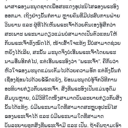
ພາສາຂອງມະນຸດຊາດເພື່ອສະແດງອຸປະນິໄສຂອງພຣະອົງ
ອອກມາ. ເຖິງຢ່າງນັ້ນກໍຕາມ ຫຼາຍຄົນທີ່ມີປະສົບການຝ່າຍ
ວິນຍານ ແລະ ຜູ້ທີ່ໄດ້ເຫັນພຣະເຈົ້າດ້ວຍຕົນເອງຮູ້ສຶກວ່າ
ສະເພາະ ພຣະນາມດຽວແມ່ນບໍ່ສາມາດເປັນຕົວແທນໃຫ້
ກັບພຣະເຈົ້າທັງໝົດໄດ້, ໜ້າເສົ້າໃຈແທ້ໆ ນີ້ບໍ່ສາມາດຊ່ວຍ
ຫຍັງໄດ້ເລີຍ, ສະນັ້ນ ມະນຸດຈຶ່ງບໍ່ເອີ້ນພຣະເຈົ້າໂດຍພຣະ
ນາມອື່ນອີກຕໍ່ໄປ, ແຕ່ເອີ້ນພຣະອົງວ່າ “ພຣະເຈົ້າ”. ຄືກັບວ່າ
ຫົວໃຈຂອງມະນຸດແມ່ນເຕັມໄປດ້ວຍຄວາມຮັກ ແຕ່ທັງນັ້ນກໍ
ເຊື່ອງຊ້ອນໄປດ້ວຍຂໍ້ຂັດແຍ້ງ, ຍ້ອນມະນຸດບໍ່ຮູ້ຈັກວິທີການ
ອະທິບາຍກ່ຽວກັບພຣະເຈົ້າ. ສິ່ງທີ່ພຣະອົງເປັນແມ່ນອຸດົມ
ສົມບູນຫຼາຍ, ບໍ່ມີວິທີໃດໜຶ່ງສາມາດບັນລະຍາຍກ່ຽວກັບສິ່ງ
ນັ້ນໄດ້ແທ້ໆ. ບໍ່ມີພຣະນາມໃດທີ່ສາມາດສະຫຼຸບອຸປະນິໄສ
ຂອງພຣະເຈົ້າໄດ້ ແລະ ບໍ່ມີພຣະນາມໃດທີ່ສາມາດ
ບັນລະຍາຍທຸກສິ່ງທີ່ພຣະເຈົ້າມີ ແລະ ເປັນ. ຖ້າຄົນຖາມເຮົາ