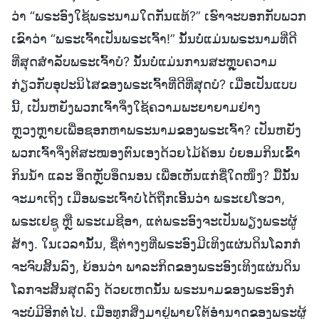
ວ່າ “ພຣະອົງໃຊ້ພຣະນາມໃດກັນແທ້?” ເຮົາຈະບອກກັບພວກ
ເຂົາວ່າ “ພຣະເຈົ້າເປັນພຣະເຈົ້າ!” ນັ້ນບໍ່ແມ່ນພຣະນາມທີ່ດີ
ທີ່ສຸດສຳລັບພຣະເຈົ້າບໍ? ນັ້ນບໍ່ແມ່ນການສະຫຼຸບຄວາມ
ກ່ຽວກັບອຸປະນິໄສຂອງພຣະເຈົ້າທີ່ດີທີ່ສຸດບໍ? ເມື່ອເປັນແບບ
ນີ້, ເປັນຫຍັງພວກເຈົ້າຈຶ່ງໃຊ້ຄວາມພະຍາຍາມຢ່າງ
ຫຼວງຫຼາຍເພື່ອຊອກຫາພຣະນາມຂອງພຣະເຈົ້າ? ເປັນຫຍັງ
ພວກເຈົ້າຈຶ່ງຕີສະໝອງຕົນເອງດ້ວຍໄມ້ຄ້ອນ ບໍ່ຍອມກິນເຂົ້າ
ກິນນໍ້າ ແລະ ອຶດຫຼັບອຶດນອນ ເພື່ອເຫັນແກ່ຊື່ໃດໜຶ່ງ? ມື້ນັ້ນ
ຈະມາເຖິງ ເມື່ອພຣະເຈົ້າບໍ່ໄດ້ຖືກເອີ້ນວ່າ ພຣະເຢໂຮວາ,
ພຣະເຢຊູ ຫຼື ພຣະເມຊີອາ, ແຕ່ພຣະອົງຈະເປັນພຽງພຣະຜູ້
ສ້າງ. ໃນເວລານັ້ນ, ຊື່ຕ່າງໆທີ່ພຣະອົງມີເທິງແຜ່ນດິນໂລກກໍ
ຈະຈົບສິ້ນລົງ, ຍ້ອນວ່າ ພາລະກິດຂອງພຣະອົງເທິງແຜ່ນດິນ
ໂລກຈະສິ້ນສຸດລົງ ດ້ວຍເຫດນັ້ນ ພຣະນາມຂອງພຣະອົງກໍ
ຈະບໍ່ມີອີກຕໍ່ໄປ. ເມື່ອທຸກສິ່ງມາຢູ່ພາຍໃຕ້ອໍານາດຂອງພຣະຜູ້