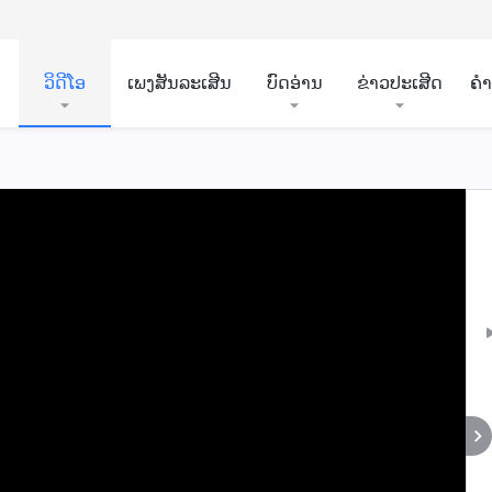
ວິ​ດີ​ໂອ
ເພງສັນລະເສີນ
ບົດອ່ານ
ຂ່າວປະເສີດ
ຄ