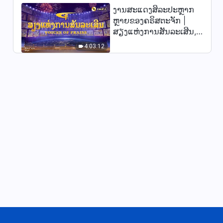
ງານສະແດງສິລະປະຫຼາກ
ເພງຄຣິດສະຕຽນ “ພຣະເຈົ້າເປັນຜູ້
ຫຼາຍຂອງຄຣິສຕະຈັກ |
ປົກຄອງແຜນການຄຸ້ມຄອງ 6.000
ສຽງແຫ່ງການສັນລະເສີນ,
ປີ”
4:32
ຕອນທີ 2
4:03:12
ເພງຄຣິດສະຕຽນ “ພຣະເຈົ້າຄືຜູ້ມີ
ອຳນາດສູງສຸດພຽງຜູ້ດຽວຕໍ່ຊະຕາ
ກຳຂອງມະນຸດ”
4:10
ເພງຄຣິດສະຕຽນ “ຍອມຮັບການ
ພິພາກສາຂອງພຣະຄຣິດແຫ່ງຍຸກ
ສຸດທ້າຍເພື່ອຖືກຊໍາລະໃຫ້ບໍລິສຸດ”
4:31
ເພງຄຣິດສະຕຽນ “ຈົ່ງເອົາໃຈໃສ່ກັບ
ຊະຕາກຳຂອງມະນຸດຊາດ”
3:34
ເພງຄຣິດສະຕຽນ “ພຣະເຈົ້າ
ພິພາກສາ ແລະ ເຮັດໃຫ້ມະນຸດ