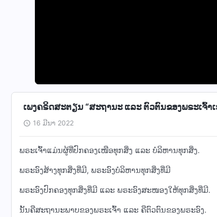
ເພງຄຣິດສະຕຽນ “ສະຖານະ ແລະ ຕົວຕົນຂອງພຣະເຈົ້າເ
16 ມີນາ 2022
ພຣະເຈົ້າແມ່ນຜູ້ທີ່ປົກຄອງເໜືອທຸກສິ່ງ ແລະ ບໍລິຫານທຸກສິ່ງ.
ພຣະອົງສ້າງທຸກສິ່ງທີ່ມີ, ພຣະອົງບໍລິຫານທຸກສິ່ງທີ່ມີ
ພຣະອົງປົກຄອງທຸກສິ່ງທີ່ມີ ແລະ ພຣະອົງສະໜອງໃຫ້ທຸກສິ່ງທີ່ມີ.
ນັ້ນຄືສະຖານະພາບຂອງພຣະເຈົ້າ ແລະ ຄືຕົວຕົນຂອງພຣະອົງ.