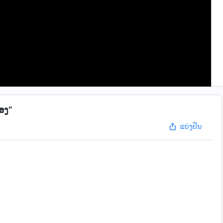
ອງ”
ແບ່ງປັນ