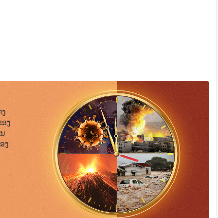
່ງ
ຂອງ
ືນ
້ອງ