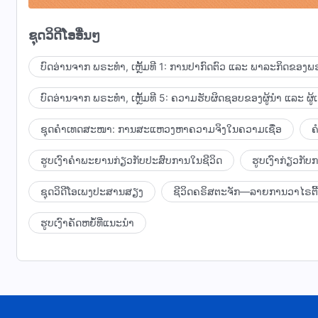
ແລະ ສະຖານະພາບຂອງພຣະເຈົ້າໄດ້
ຊຸດວິດີໂອອື່ນໆ
ຍ້ອນວ່າ ທ່າມກາງທຸກສິ່ງ
ບົດອ່ານຈາກ ພຣະທຳ, ເຫຼັ້ມທີ 1: ການປາກົດຕົວ ແລະ ພາລະກິດຂອງພຣ
ມີພຽງພຣະອົງທີ່ມີຕົວຕົນນີ້ ທີ່ມີ ອຳນາດ
ບົດອ່ານຈາກ ພຣະທຳ, ເຫຼັ້ມທີ 5: ຄວາມຮັບຜິດຊອບຂອງຜູ້ນໍາ ແລະ ຜູ້
ສິດອຳນາດ ແລະ ຄວາມສາມາດເພື່ອປົກຄອງເໜືອການຊົງສ້າງ
ຊຸດຄຳເທດສະໜາ: ການສະແຫວງຫາຄວາມຈິງໃນຄວາມເຊື່ອ
ຄ
ພຣະເຈົ້າທີ່ເປັນເອກະລັກຂອງພວກເຮົາ
ຮູບເງົາຄຳພະຍານກ່ຽວກັບປະສົບການໃນຊີວິດ
ຮູບເງົາກ່ຽວກັ
ພຣະເຈົ້າທີ່ເປັນເອກະລັກຂອງພວກເຮົາ.
ຊຸດວິດີໂອເພງປະສານສຽງ
ຊີວິດຄຣິສຕະຈັກ—ລາຍການວາໄຣຕີ້
ພຣະອົງອາໄສຢູ່ ແລະ ເຄື່ອນໄຫວທ່າມກາງທຸກສິ່ງ
ຮູບເງົາຄັດຫຍໍ້ທີ່ແນະນໍາ
ພຣະອົງສາມາດຂຶ້ນໄປຍັງສະຖານທີ່ທີ່ສູງທີ່ສຸດ, ເໜືອທຸກສິ່ງ.
ພຣະອົງສາມາດຖ່ອມຕົວພຣະອົງເອງໂດຍການກາຍເປັນມະນຸດ
ກາຍເປັນໜຶ່ງໃນບັນດາຜູ້ທີ່ມີເລືອດ ແລະ ເນື້ອ
ມາຢູ່ຕໍ່ໜ້າຜູ້ຄົນ ແລະ ຮ່ວມສຸກຮ່ວມທຸກກັບພວກເຂົາ