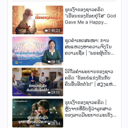
ຕາເວັນອອກ”
4:15
ຮູບເງົາຂອງຊາວຄຣິດ
“ເຮືອນຂອງຂ້ອຍຢູ່ໃສ” God
Gave Me a Happy
ເພງຄຣິດສະຕຽນ “ການມີຕົວຕົນຢູ່
ຂອງມະນຸດຊາດທັງປວງຂຶ້ນຢູ່ກັບ
Family
1:40:23
ພຣະເຈົ້າ”
4:28
ຊຸດຄຳເທດສະໜາ: ການ
ສະແຫວງຫາຄວາມຈິງໃນ
ເພງຄຣິດສະຕຽນ “ການສ້າງທັງໝົດ
ຄວາມເຊື່ອ | “ພຣະຜູ້ເປັນ
ຕ້ອງຢູ່ພາຍໃຕ້ການປົກຄອງຂອງ
ເຈົ້າຈະກັບຄືນມາເທິງກ້ອນ
ພຣະເຈົ້າ”
16:16
ເມກແທ້ໆບໍ?”
3:33
ວິດີໂອຄຳພະຍານຂອງຊາວ
ຄຣິດ “ຂ້ອຍບໍ່ແຂ່ງຂັນກັບ
ເພງຄຣິດສະຕຽນ “ເນື້ອໜັງ ແລະ
ຄົນອື່ນອີກຕໍ່ໄປ” | ສຽງແຫ່ງ
ພຣະວິນຍານຂອງພຣະເຈົ້າມີ
ລັກສະນະຄ້າຍຄືກັນໂດຍແກ່ນ
ການສັນລະເສີນ 2026
29:11
4:13
ແທ້ແລ້ວ”
ຮູບເງົາຂອງຊາວຄຣິດ |
ເພງຄຣິດສະຕຽນ “ໃນຍຸກແຫ່ງ
ຫຼັງຈາກທີ່ຮັບຮູ້ວ່າລູກສາວ
ລາຊະອານາຈັກ ພຣະເຈົ້າເຮັດໃຫ້
ຂອງລາວມີພະຍາດມະເຮັງ
ມະນຸດສົມບູນດ້ວຍພຣະທຳ”
(ໄຮໄລ້)
4:22
26:54