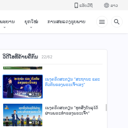
ປາຍທາງທີ່ດີ”
ແອັບມືຖື
ລາວ
4:26
ຳພະຍານ
ຍຸກໃໝ່
ການສະແດງຮູບພາບ
ເພງຄຣິດສະຕຽນ “ອຸປະນິໄສທີ່
ຊອບທຳຂອງພຣະເຈົ້າເປັນ
ເອກະລັກ”
4:41
ເພງຄຣິດສະຕຽນ “ຄວາມຮັກ ແລະ
ແກ່ນແທ້ຂອງພະເຈົ້າແມ່ນບໍ່ເຫັນແກ່
ວິດີໂອທີ່ຄ້າຍຄືກັນ
22
/
62
ຕົວ”
4:56
ເພງຄຣິດສະຕຽນ “ສະຖານະ ແລະ
ຕົວຕົນຂອງພຣະເຈົ້າເອງ”
5:21
ເພງຄຣິດສະຕຽນ “ທຸກສິ່ງບັນລຸໄດ້
ຜ່ານພຣະທຳຂອງພຣະເຈົ້າ”
3:04