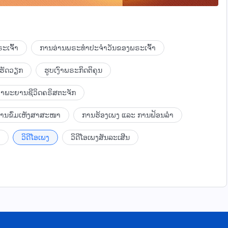
ະເຈົ້າ
ການອ່ານພຣະທຳປະຈຳວັນຂອງພຣະເຈົ້າ
ເຮັດວຽກ
ຮູບເງົາພຣະກິດຕິຄຸນ
ຳພະຍານຊີວິດຄຣິສຕະຈັກ
ບການຂົ່ມເຫັງສາສະໜາ
ການຮ້ອງເພງ ແລະ ການຟ້ອນລຳ
ວິດີໂອເພງ
ວິດີໂອເພງສັນລະເສີນ