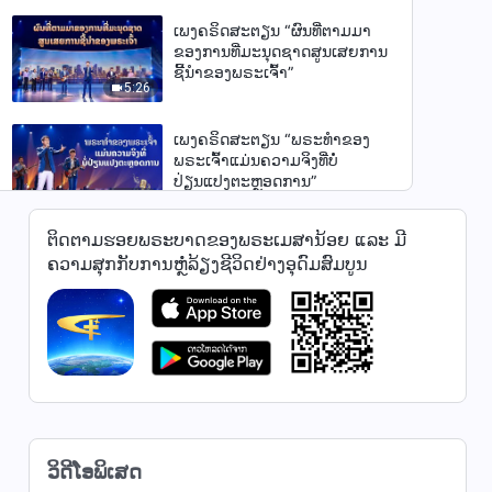
ເພງຄຣິດສະຕຽນ “ຜົນທີ່ຕາມມາ
ຂອງການທີ່ມະນຸດຊາດສູນເສຍການ
ຊີ້ນຳຂອງພຣະເຈົ້າ”
5:26
ເພງຄຣິດສະຕຽນ “ພຣະທຳຂອງ
ພຣະເຈົ້າແມ່ນຄວາມຈິງທີ່ບໍ່
ປ່ຽນແປງຕະຫຼອດການ”
5:37
ຕິດຕາມຮອຍພຣະບາດຂອງພຣະເມສານ້ອຍ ແລະ ມີ
ເພງຄຣິດສະຕຽນ “ທຸກສິ່ງຢູ່ໃນມື
ຄວາມສຸກກັບການຫຼໍ່ລ້ຽງຊີວິດຢ່າງອຸດົມສົມບູນ
ຂອງພຣະເຈົ້າ”
3:42
ເພງຄຣິດສະຕຽນ “ທຸກສິ່ງທີ່
ພຣະເຈົ້າເຮັດເພື່ອມະນຸດນັ້ນລ້ວນ
ຈິງໃຈ”
5:20
ເພງຄຣິດສະຕຽນ “ລັດສະໝີຂອງ
ວິດີໂອພິເສດ
ພຣະເຈົ້າສ່ອງແສງອອກມາຈາກທິດ