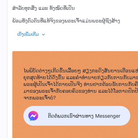
ສຳລັບທຸກສິ່ງ ແລະ ທັງໝົດທີ່ເປັນ
ພ້ອມທັງຕົວຕົນທີ່ແທ້ຈິງຂອງພຣະເຈົ້າແມ່ນພຣະຜູ້ຊົງສ້າງ
ແລະ ຜູ້ປົກຄອງການຊົງສ້າງທັງມວນ.
ເບິ່ງເພີ່ມເຕີມ
ນັ້ນຄືຕົວຕົນຂອງພຣະເຈົ້າ
ແລະ ພຣະອົງເປັນເອກະລັກທ່າມກາງທຸກສິ່ງ.
ໄພພິບັດຕ່າງໆເກີດຂຶ້ນເລື້ອຍໆ ສຽງກະດິງສັນຍານເຕືອນແຫ
ບໍ່ມີສິ່ງໃດໃນສິ່ງຊົງສ້າງຂອງພຣະເຈົ້າ
ຍຸກສຸດທ້າຍໄດ້ດັງຂຶ້ນ ແລະຄໍາທໍານາຍກ່ຽວກັບການກັບມາ
ບໍ່ວ່າພວກເຂົາຈະຢູ່ທ່າມກາງມະນຸດຊາດ ຫຼື
ພຣະຜູ້ເປັນເຈົ້າໄດ້ກາຍເປັນຈີງ ທ່ານຢາກຕ້ອນຮັບການກັບຄ
ມາຂອງພຣະເຈົ້າກັບຄອບຄົວຂອງທ່ານ ແລະໄດ້ໂອກາດປົກປ
ໃນໂລກຝ່າຍວິນຍານສາມາດໃຊ້ວິທີການ
ຈາກພຣະເຈົ້າບໍ?
ຫຼື ຂໍ້ແກ້ຕົວເພື່ອປອມຕົວເປັນ ຫຼື ແທນທີ່ຕົວຕົນ
ຕິດຕໍ່ພວກເຮົາຜ່ານທາງ Messenger
ແລະ ສະຖານະພາບຂອງພຣະເຈົ້າໄດ້
ຂໍ້ແກ້ຕົວເພື່ອປອມຕົວເປັນ ຫຼື ແທນທີ່ຕົວຕົນ