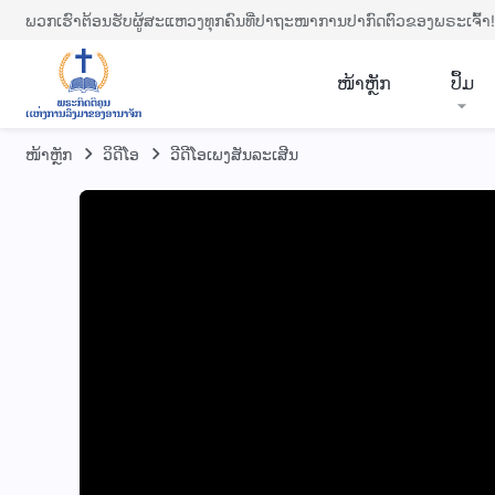
ພວກເຮົາຕ້ອນຮັບຜູ້ສະແຫວງທຸກຄົນທີ່ປາຖະໜາການປາກົດຕົວຂອງພຣະເຈົ້າ!
​ໜ້າຫຼັກ
ປຶ້ມ
ໜ້າຫຼັກ
​ວິ​ດີ​ໂອ
ວີດີໂອເພງສັນລະເສີນ