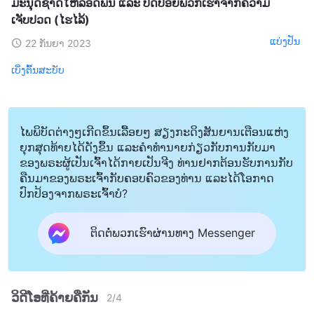
ມະນຸດຊາດໃຫ້ລອດພົ້ນ ແລະ ປົດປ່ອຍພວກເຮົາຈາກຄວາມ
ເຈັບປວດ (ໄຮໄລ້)
ແບ່ງປັນ
22 ກັນຍາ 2023
ເບິ່ງຕົ້ນສະບັບ
ໄພພິບັດຕ່າງໆເກີດຂຶ້ນເລື້ອຍໆ ສຽງກະດິງສັນຍານເຕືອນແຫ່ງ
ຍຸກສຸດທ້າຍໄດ້ດັງຂຶ້ນ ແລະຄໍາທໍານາຍກ່ຽວກັບການກັບມາ
ຂອງພຣະຜູ້ເປັນເຈົ້າໄດ້ກາຍເປັນຈີງ ທ່ານຢາກຕ້ອນຮັບການກັບ
ຄືນມາຂອງພຣະເຈົ້າກັບຄອບຄົວຂອງທ່ານ ແລະໄດ້ໂອກາດ
ປົກປ້ອງຈາກພຣະເຈົ້າບໍ?
ຕິດຕໍ່ພວກເຮົາຜ່ານທາງ Messenger
ວິດີໂອທີ່ຄ້າຍຄືກັນ
2
/
4