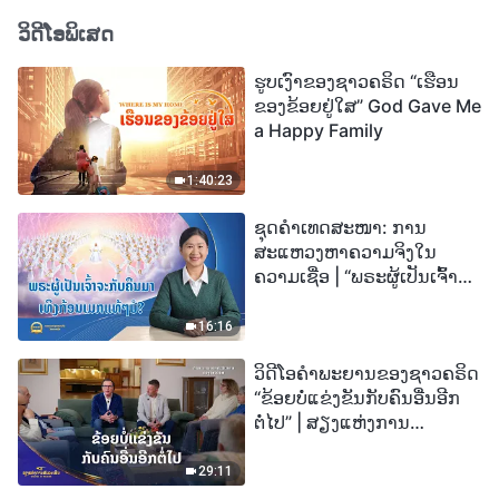
ວິດີໂອພິເສດ
ຮູບເງົາຂອງຊາວຄຣິດ “ເຮືອນ
ຂອງຂ້ອຍຢູ່ໃສ” God Gave Me
a Happy Family
1:40:23
ຊຸດຄຳເທດສະໜາ: ການ
ສະແຫວງຫາຄວາມຈິງໃນ
ຄວາມເຊື່ອ | “ພຣະຜູ້ເປັນເຈົ້າຈະ
ກັບຄືນມາເທິງກ້ອນເມກແທ້ໆບໍ?”
16:16
ວິດີໂອຄຳພະຍານຂອງຊາວຄຣິດ
“ຂ້ອຍບໍ່ແຂ່ງຂັນກັບຄົນອື່ນອີກ
ຕໍ່ໄປ” | ສຽງແຫ່ງການ
ສັນລະເສີນ 2026
29:11