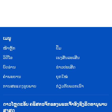
​ເມ​ນູ
​ໜ້າຫຼັກ
ປຶ້ມ
ວິ​ດີ​ໂອ
ເພງສັນລະເສີນ
ບົດອ່ານ
ຂ່າວປະເສີດ
ຄຳພະຍານ
ຍຸກໃໝ່
ການສະແດງຮູບພາບ
ກ່ຽວກັບພວກເຮົາ
ດາວໂຫຼດແອັບ ຄຣິສຕະຈັກຂອງພຣະເຈົ້າອົງຊົງລິດທານຸພາບ
ສູງສຸດ