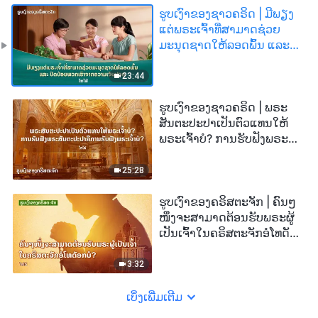
ຮູບເງົາຂອງຊາວຄຣິດ | ມີພຽງ
ແຕ່ພຣະເຈົ້າທີ່ສາມາດຊ່ວຍ
ມະນຸດຊາດໃຫ້ລອດພົ້ນ ແລະ
ປົດປ່ອຍພວກເຮົາຈາກຄວາມ
ເຈັບປວດ (ໄຮໄລ້)
23:44
ຮູບເງົາຂອງຊາວຄຣິດ | ພຣະ
ສັນຕະປະປາເປັນຕົວແທນໃຫ້
ພຣະເຈົ້າບໍ? ການຮັບຟັງພຣະ
ສັນຕະປະປາຄືການຮັບຟັງ
ພຣະເຈົ້າບໍ? (ໄຮໄລ້)
25:28
ຮູບເງົາຂອງຄຣິສຕະຈັກ | ຄົນໆ
ໜຶ່ງຈະສາມາດຕ້ອນຮັບພຣະຜູ້
ເປັນເຈົ້າໃນຄຣິສຕະຈັກອໍໂທດັ
ອກບໍ? (ໄຮໄລ້)
3:32
ເບິ່ງເພີ່ມເຕີມ