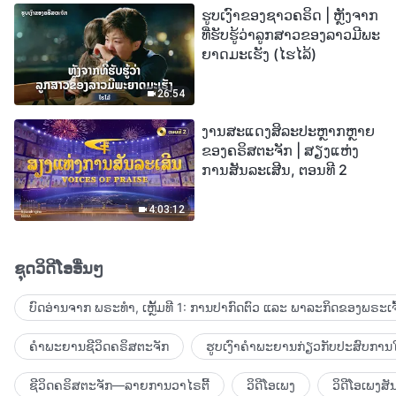
ຮູບເງົາຂອງຊາວຄຣິດ | ຫຼັງຈາກ
ທີ່ຮັບຮູ້ວ່າລູກສາວຂອງລາວມີພະ
ຍາດມະເຮັງ (ໄຮໄລ້)
26:54
ງານສະແດງສິລະປະຫຼາກຫຼາຍ
ຂອງຄຣິສຕະຈັກ | ສຽງແຫ່ງ
ການສັນລະເສີນ, ຕອນທີ 2
4:03:12
ຊຸດວິດີໂອອື່ນໆ
ບົດອ່ານຈາກ ພຣະທຳ, ເຫຼັ້ມທີ 1: ການປາກົດຕົວ ແລະ ພາລະກິດຂອງພຣະເຈົ
ຄຳພະຍານຊີວິດຄຣິສຕະຈັກ
ຮູບເງົາຄຳພະຍານກ່ຽວກັບປະສົບການໃ
ຊີວິດຄຣິສຕະຈັກ—ລາຍການວາໄຣຕີ້
ວິດີໂອເພງ
ວິດີໂອເພງສັ