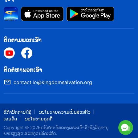
ຕິດຕາມພວກເຮົາ
​ຕິດ​ຕໍ່​ຫາ​ພວກ​ເຮົາ
contact.lo@kingdomsalvation.org
ຂໍ້ກຳນົດການໃຊ້
ນະໂຍບາຍຄວາມເປັນສ່ວນຕົວ
ເຄຣດິດ
ນະໂຍບາຍຄຸກກີ
Copyright © 2026
​ຄຣິສຕະຈັກຂອງພຣະເຈົ້າອົງຊົງລິດທານຸ
ພາບສູງສຸດ
ສະຫງວນລິຂະສິດ.