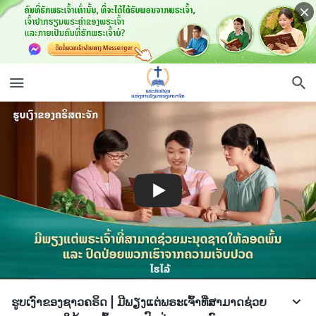
ຮູບເງົາຂອງຊາວຄຣິດ | ມີພຽງແຕ່ພຣະເຈົ້າທີ່ສາມາດຊ່ວຍ