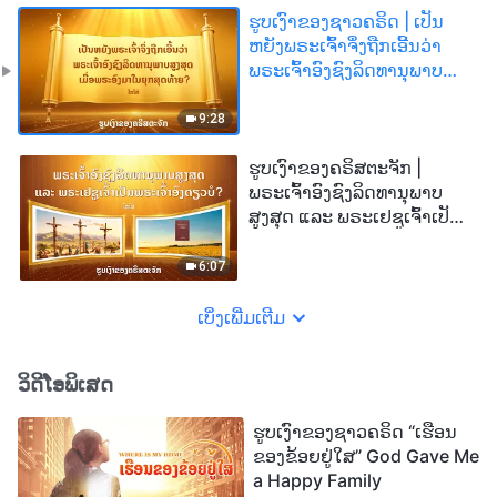
ຮູບເງົາຂອງຊາວຄຣິດ | ເປັນ
ຫຍັງພຣະເຈົ້າຈຶ່ງຖືກເອີ້ນວ່າ
ພຣະເຈົ້າອົງຊົງລິດທານຸພາບ
ສູງສຸດ ເມື່ອພຣະອົງມາໃນຍຸກ
ສຸດທ້າຍ? (ໄຮໄລ້)
9:28
ຮູບເງົາຂອງຄຣິສຕະຈັກ |
ພຣະເຈົ້າອົງຊົງລິດທານຸພາບ
ສູງສຸດ ແລະ ພຣະເຢຊູເຈົ້າເປັນ
ພຣະເຈົ້າອົງດຽວບໍ? (ໄຮໄລ້)
6:07
ເບິ່ງເພີ່ມເຕີມ
ວິດີໂອພິເສດ
ຮູບເງົາຂອງຊາວຄຣິດ “ເຮືອນ
ຂອງຂ້ອຍຢູ່ໃສ” God Gave Me
a Happy Family