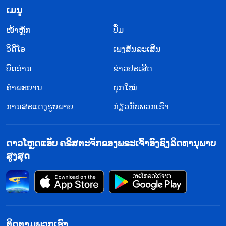
​ເມ​ນູ
​ໜ້າຫຼັກ
ປຶ້ມ
ວິ​ດີ​ໂອ
ເພງສັນລະເສີນ
ບົດອ່ານ
ຂ່າວປະເສີດ
ຄຳພະຍານ
ຍຸກໃໝ່
ການສະແດງຮູບພາບ
ກ່ຽວກັບພວກເຮົາ
ດາວໂຫຼດແອັບ ຄຣິສຕະຈັກຂອງພຣະເຈົ້າອົງຊົງລິດທານຸພາບ
ສູງສຸດ
ຕິດຕາມພວກເຮົາ