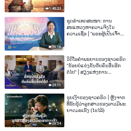
1:40:23
ຊຸດຄຳເທດສະໜາ: ການ
ສະແຫວງຫາຄວາມຈິງໃນ
ຄວາມເຊື່ອ | “ພຣະຜູ້ເປັນເຈົ້າຈະ
ກັບຄືນມາເທິງກ້ອນເມກແທ້ໆບໍ?”
16:16
ວິດີໂອຄຳພະຍານຂອງຊາວຄຣິດ
“ຂ້ອຍບໍ່ແຂ່ງຂັນກັບຄົນອື່ນອີກ
ຕໍ່ໄປ” | ສຽງແຫ່ງການ
ສັນລະເສີນ 2026
29:11
ຮູບເງົາຂອງຊາວຄຣິດ | ຫຼັງຈາກ
ທີ່ຮັບຮູ້ວ່າລູກສາວຂອງລາວມີພະ
ຍາດມະເຮັງ (ໄຮໄລ້)
26:54