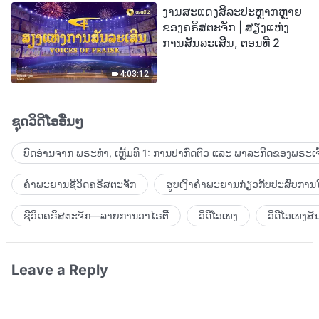
ງານສະແດງສິລະປະຫຼາກຫຼາຍ
ຂອງຄຣິສຕະຈັກ | ສຽງແຫ່ງ
ການສັນລະເສີນ, ຕອນທີ 2
4:03:12
ຊຸດວິດີໂອອື່ນໆ
ບົດອ່ານຈາກ ພຣະທຳ, ເຫຼັ້ມທີ 1: ການປາກົດຕົວ ແລະ ພາລະກິດຂອງພຣະເຈົ
ຄຳພະຍານຊີວິດຄຣິສຕະຈັກ
ຮູບເງົາຄຳພະຍານກ່ຽວກັບປະສົບການໃ
ຊີວິດຄຣິສຕະຈັກ—ລາຍການວາໄຣຕີ້
ວິດີໂອເພງ
ວິດີໂອເພງສັ
Leave a Reply