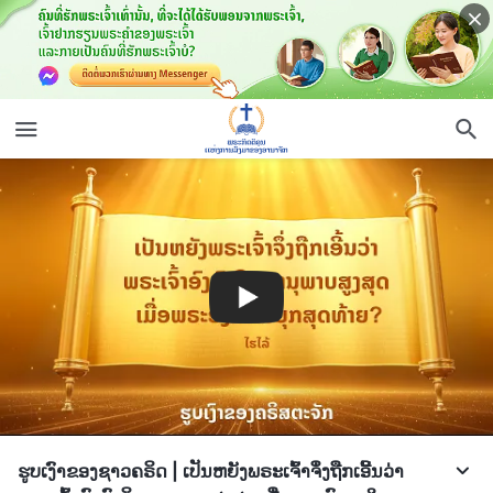
ຮູບເງົາຂອງຊາວຄຣິດ | ເປັນຫຍັງພຣະເຈົ້າຈຶ່ງຖືກເອີ້ນວ່າ