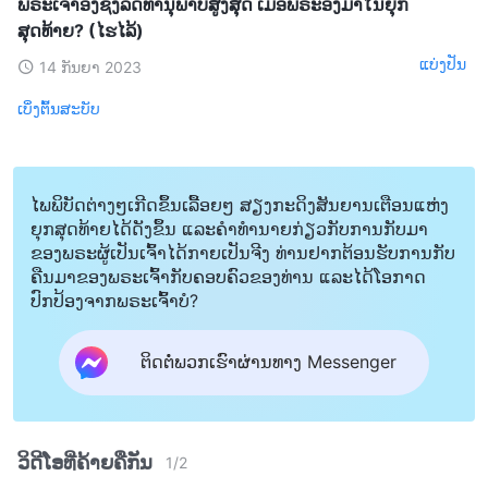
ພຣະເຈົ້າອົງຊົງລິດທານຸພາບສູງສຸດ ເມື່ອພຣະອົງມາໃນຍຸກ
ສຸດທ້າຍ? (ໄຮໄລ້)
ແບ່ງປັນ
14 ກັນຍາ 2023
ເບິ່ງຕົ້ນສະບັບ
ໄພພິບັດຕ່າງໆເກີດຂຶ້ນເລື້ອຍໆ ສຽງກະດິງສັນຍານເຕືອນແຫ່ງ
ຍຸກສຸດທ້າຍໄດ້ດັງຂຶ້ນ ແລະຄໍາທໍານາຍກ່ຽວກັບການກັບມາ
ຂອງພຣະຜູ້ເປັນເຈົ້າໄດ້ກາຍເປັນຈີງ ທ່ານຢາກຕ້ອນຮັບການກັບ
ຄືນມາຂອງພຣະເຈົ້າກັບຄອບຄົວຂອງທ່ານ ແລະໄດ້ໂອກາດ
ປົກປ້ອງຈາກພຣະເຈົ້າບໍ?
ຕິດຕໍ່ພວກເຮົາຜ່ານທາງ Messenger
ວິດີໂອທີ່ຄ້າຍຄືກັນ
1
/
2