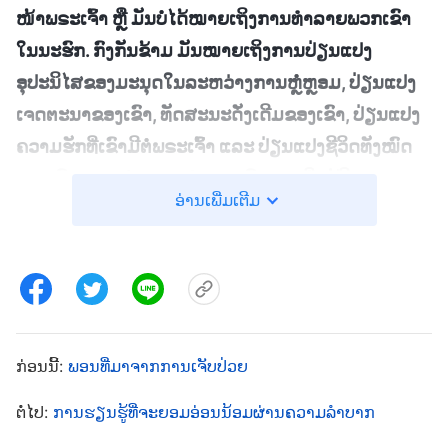
ໜ້າພຣະເຈົ້າ ຫຼື ມັນບໍ່ໄດ້ໝາຍເຖິງການທຳລາຍພວກເຂົາ
ໃນນະຮົກ. ກົງກັນຂ້າມ ມັນໝາຍເຖິງການປ່ຽນແປງ
ອຸປະນິໄສຂອງມະນຸດໃນລະຫວ່າງການຫຼໍ່ຫຼອມ, ປ່ຽນແປງ
ເຈດຕະນາຂອງເຂົາ, ທັດສະນະດັ່ງເດີມຂອງເຂົາ, ປ່ຽນແປງ
ຄວາມຮັກທີ່ເຂົາມີຕໍ່ພຣະເຈົ້າ ແລະ ປ່ຽນແປງຊີວິດທັງໝົດ
ຂອງເຂົາ. ການຫຼໍ່ຫຼອມແມ່ນການທົດສອບທີ່ແທ້ຈິງຂອງ
ອ່ານເພີ່ມເຕີມ
ມະນຸດ ແລະ ເປັນແບບຟອມຂອງການຝຶກຝົນທີ່ເປັນຈິງ ແລະ
ໃນລະຫວ່າງການຫຼໍ່ຫຼອມເທົ່ານັ້ນ ຄວາມຮັກຂອງເຂົາຈຶ່ງ
ສາມາດປະຕິບັດໜ້າທີ່ຕາມທຳມະຊາດຂອງມັນ
”
(ພຣະທຳ,
ເຫຼັ້ມທີ 1. ການປາກົດຕົວ ແລະ ພາລະກິດຂອງພຣະເຈົ້າ. ເມື່ອ
ປະສົບກັບການຫຼໍ່ຫຼອມເທົ່ານັ້ນ ມະນຸດຈຶ່ງສາມາດມີຄວາມຮັກຢ່າງ
ກ່ອນນີ້:
ພອນທີ່ມາຈາກການເຈັບປ່ວຍ
. ຂ້ອຍໄດ້ພິຈາລະນາຢ່າງລະມັດລະວັງກ່ຽວກັບ
ແທ້ຈິງ)
ພຣະທຳຂອງພຣະເຈົ້າ ແລະ ເຂົ້າໃຈວ່າຄວາມປະສົງຂອງ
ຕໍ່ໄປ:
ການຮຽນຮູ້ທີ່ຈະຍອມອ່ອນນ້ອມຜ່ານຄວາມລຳບາກ
ພຣະເຈົ້າໃນການທີ່ເຮັດໃຫ້ຂ້ອຍເຈັບປ່ວຍບໍ່ແມ່ນເພື່ອກໍາຈັດ