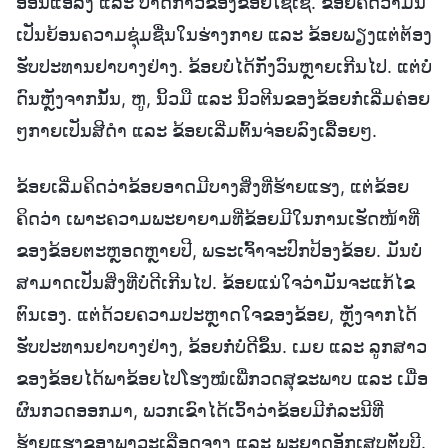
ອ່ອນແອລົງ ແລະ ບາດກ້າວຂອງຂ້ອຍໂຊເຊ. ຂ້ອຍຄິດວ່າມັນ
ເປັນຍ້ອນຄວາມຊຸ່ມຊື່ນໃນຮ່າງກາຍ ແລະ ຂ້ອຍພຽງແຕ່ຕ້ອງ
ຮັບປະທານຢາບາງຢ່າງ. ຂ້ອຍບໍ່ໄດ້ກັງວົນຫຼາຍເກີນໄປ. ແຕ່ບໍ່
ດົນຫຼັງຈາກນັ້ນ, ຫູ, ນິ້ວມື ແລະ ນິ້ວຕີນຂອງຂ້ອຍກໍ່ເລີ່ມຄ່ອຍ
ໆກາຍເປັນສີດໍາ ແລະ ຂ້ອຍເລີ່ມຕົ້ນຈ່ອຍລົງເລື້ອຍໆ.
ຂ້ອຍເລີ່ມຄິດວ່າຂ້ອຍອາດມີບາງສິ່ງທີ່ຮ້າຍແຮງ, ແຕ່ຂ້ອຍ
ຄິດວ່າ ເພາະຄວາມພະຍາຍາມທີ່ຂ້ອຍມີໃນການເຮັດໜ້າທີ່
ຂອງຂ້ອຍຕະຫຼອດຫຼາຍປີ, ພຣະເຈົ້າຈະປົກປ້ອງຂ້ອຍ. ມັນບໍ່
ສາມາດເປັນສິ່ງທີ່ບໍ່ດີເກີນໄປ. ຂ້ອຍແນ່ໃຈວ່າມັນຈະແກ້ໄຂ
ຕົນເອງ. ແຕ່ດ້ວຍຄວາມປະຫຼາດໃຈຂອງຂ້ອຍ, ຫຼັງຈາກໄດ້
ຮັບປະທານຢາບາງຢ່າງ, ຂ້ອຍກໍ່ບໍ່ດີຂຶ້ນ. ເມຍ ແລະ ລູກສາວ
ຂອງຂ້ອຍໄດ້ພາຂ້ອຍໄປໂຮງໝໍເພື່ກວດສຸຂະພາບ ແລະ ເມື່ອ
ຜົນກວດອອກມາ, ພວກເຂົາໄດ້ເວົ້າວ່າຂ້ອຍມີກໍລະນີທີ່
ຮ້າຍແຮງຂອງພາວະເລືອດຈາງ ແລະ ພະຍາດອັກເສບຕັບບີ.