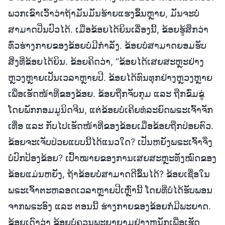
ພວກເຂົາເວົ້າວ່າຖ້າມັນມັນຮ້າຍແຮງຂຶ້ນຫຼາຍ, ມັນຈະບໍ່
ສາມາດປິ່ນປົວໄດ້. ເມື່ອຂ້ອຍໄດ້ຍິນເລື່ອງນີ້, ຂ້ອຍຮູ້ສຶກວ່າ
ທົ່ວຮ່າງກາຍຂອງຂ້ອຍບໍ່ມີກຳລັງ. ຂ້ອຍບໍ່ສາມາດຍອມຮັບ
ສິ່ງທີ່ຂ້ອຍໄດ້ຍິນ. ຂ້ອຍຄິດວ່າ, “ຂ້ອຍໄດ້ເສຍສະຫຼະຢ່າງ
ຫຼວງຫຼາຍເປັນເວລາຫຼາຍປີ. ຂ້ອຍໄດ້ທົນທຸກຢ່າງຫຼວງຫຼາຍ
ເພື່ອເຮັດໜ້າທີ່ຂອງຂ້ອຍ. ຂ້ອຍຖືກຈັບກຸມ ແລະ ຖືກຂົ່ມຂູ່
ໂດຍພັກກອມມູນິດຈີນ, ແຕ່ຂ້ອຍບໍ່ເຄີຍທໍລະຍົດພຣະເຈົ້າຈັກ
ເທື່ອ ແລະ ກັບໄປເຮັດໜ້າທີ່ຂອງຂ້ອຍເມື່ອຂ້ອຍຖືກປ່ອຍຕົວ.
ຂ້ອຍຈະເຈັບປ່ວຍແບບນີ້ໄດ້ແນວໃດ? ເປັນຫຍັງພຣະເຈົ້າຈຶ່ງ
ບໍ່ປົກປ້ອງຂ້ອຍ? ເປົ້າໝາຍຂອງການເສຍສະຫຼະທັງໝົດຂອງ
ຂ້ອຍແມ່ນຫຍັງ, ຖ້າຂ້ອຍບໍ່ສາມາດດີຂຶ້ນໄດ້? ຂ້ອຍເຊື່ອໃນ
ພຣະເຈົ້າຕະຫລອດເວລາຫຼາຍປີເຫຼົ່ານີ້ ໂດຍທີ່ບໍ່ໄດ້ຮັບພອນ
ຈາກພຣະອົງ ແລະ ຕອນນີ້ ຮ່າງກາຍຂອງຂ້ອຍກໍ່ມີພະຍາດ.
ຂ້ອຍເດົາວ່າ ຂ້ອຍບໍ່ຄວນພະຍາຍາມຢ່າງຫນັກເພື່ອເຮັດ