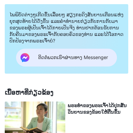
ຂ້ອຍ, ແຕ່ເພື່ອເຮັດໃຫ້ຂ້ອຍເຂົ້າໃຈເຈດຕະນາທີ່ບໍ່ສະອາດຢູ່
ໄພພິບັດຕ່າງໆເກີດຂຶ້ນເລື້ອຍໆ ສຽງກະດິງສັນຍານເຕືອນແຫ່ງ
ເບື້ອງຫຼັງຄວາມເຊື່ອຂອງຂ້ອຍ ແລະ ປ່ຽນແປງມຸມມອງທີ່ບໍ່
ຍຸກສຸດທ້າຍໄດ້ດັງຂຶ້ນ ແລະຄໍາທໍານາຍກ່ຽວກັບການກັບມາ
ຖືກຕ້ອງຂອງຂ້ອຍຕໍ່ການສະແຫວງຫາ ເພື່ອວ່າຂ້ອຍຈະ
ຂອງພຣະຜູ້ເປັນເຈົ້າໄດ້ກາຍເປັນຈີງ ທ່ານຢາກຕ້ອນຮັບການ
ສາມາດຮັກ ແລະ ເຊື່ອຟັງພຣະເຈົ້າໄດ້ຢ່າງແທ້ຈິງ. ພຣະເຈົ້າ
ກັບຄືນມາຂອງພຣະເຈົ້າກັບຄອບຄົວຂອງທ່ານ ແລະໄດ້ໂອກາດ
ປົກປ້ອງຈາກພຣະເຈົ້າບໍ?
ພະຍາຍາມຊໍາລະລ້າງ ແລະ ຊ່ວຍຂ້ອຍໃຫ້ລອດພົ້ນ. ການຮູ້
ສິ່ງນີ້ເຮັດໃຫ້ຂ້ອຍຮູ້ສຶກອັບອາຍໃນຕົນເອງແທ້ໆ. ການຜະ
ຕິດຕໍ່ພວກເຮົາຜ່ານທາງ Messenger
ເຊີນໜ້າກັບຄວາມເຈັບປ່ວຍເປັນຄວາມຮັກຂອງພຣະເຈົ້າ.
ຂ້ອຍບໍ່ໄດ້ສະແຫວງຫາເພື່ອເຂົ້າໃຈຄວາມປະສົງຂອງ
ພຣະເຈົ້າ, ແຕ່ກົງກັນຂ້າມ ຂ້ອຍອ່ານໃຈພຣະອົງຢ່າງຜິດໆ
ແລະ ກ່າວໂທດພຣະອົງ. ຂ້ອຍຊ່າງບໍ່ມີເຫດຜົນຫຼາຍ! ຂ້ອຍບໍ່
ເນື້ອຫາທີ່ກ່ຽວຂ້ອງ
ສາມາດອາໄສຢູ່ໃນຄວາມຄິດລົບ ແລະ ເຈັບປວດ. ຂ້ອຍຕ້ອງ
ພຣະທຳຂອງພຣະເຈົ້າໄດ້ປຸກສັ່ນ
ເຊື່ອຟັງ, ສະແຫວງຫາຄວາມຈິງ ແລະ ໄຕ່ຕອງ ແລະ ຮູ້ຈັກ
ວິນຍານຂອງຂ້ອຍໃຫ້ຕື່ນຂຶ້ນ
ຕົນເອງ.