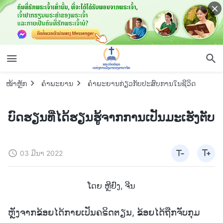
ໜ້າຫຼັກ
ຄຳພະຍານ
ຄຳພະຍານກ່ຽວກັບປະສົບການໃນຊີວິດ
ບົດຮຽນທີ່ໄດ້ຮຽນຮູ້ຈາກການເປັນມະເຮັງຕັບ
03 ມີນາ 2022
ໂດຍ ຫຼີຢົງ, ຈີນ
ຫຼັງຈາກຂ້ອຍໄດ້ກາຍເປັນຄຣິດຕຽນ, ຂ້ອຍໄດ້ຖືກຈັບກຸມ