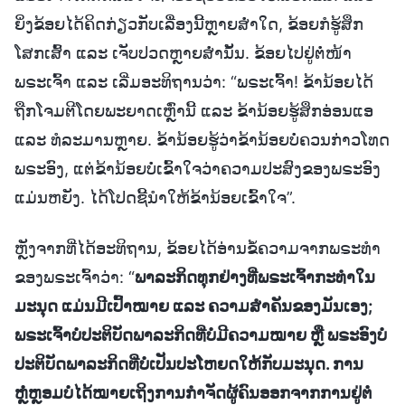
ຍິ່ງຂ້ອຍໄດ້ຄິດກ່ຽວກັບເລື່ອງນີ້ຫຼາຍສໍ່າໃດ, ຂ້ອຍກໍຮູ້ສຶກ
ໂສກເສົ້າ ແລະ ເຈັບປວດຫຼາຍສໍ່ານັ້ນ. ຂ້ອຍໄປຢູ່ຕໍ່ໜ້າ
ພຣະເຈົ້າ ແລະ ເລີ່ມອະທິຖານວ່າ: “ພຣະເຈົ້າ! ຂ້ານ້ອຍໄດ້
ຖືກໂຈມຕີໂດຍພະຍາດເຫຼົ່ານີ້ ແລະ ຂ້ານ້ອຍຮູ້ສຶກອ່ອນແອ
ແລະ ທໍລະມານຫຼາຍ. ຂ້ານ້ອຍຮູ້ວ່າຂ້ານ້ອຍບໍ່ຄວນກ່າວໂທດ
ພຣະອົງ, ແຕ່ຂ້ານ້ອຍບໍ່ເຂົ້າໃຈວ່າຄວາມປະສົງຂອງພຣະອົງ
ແມ່ນຫຍັງ. ໄດ້ໂປດຊີ້ນໍາໃຫ້ຂ້ານ້ອຍເຂົ້າໃຈ”.
ຫຼັງຈາກທີ່ໄດ້ອະທິຖານ, ຂ້ອຍໄດ້ອ່ານຂໍ້ຄວາມຈາກພຣະທຳ
ຂອງພຣະເຈົ້າວ່າ: “
ພາລະກິດທຸກຢ່າງທີ່ພຣະເຈົ້າກະທຳໃນ
ມະນຸດ ແມ່ນມີເປົ້າໝາຍ ແລະ ຄວາມສຳຄັນຂອງມັນເອງ;
ພຣະເຈົ້າບໍ່ປະຕິບັດພາລະກິດທີ່ບໍ່ມີຄວາມໝາຍ ຫຼື ພຣະອົງບໍ່
ປະຕິບັດພາລະກິດທີ່ບໍ່ເປັນປະໂຫຍດໃຫ້ກັບມະນຸດ. ການ
ຫຼໍ່ຫຼອມບໍ່ໄດ້ໝາຍເຖິງການກຳຈັດຜູ້ຄົນອອກຈາກການຢູ່ຕໍ່