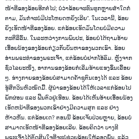
ໜ້າທີ່ຂອງຂ້ອຍອີກຕໍ່ໄປ; ບໍ່ວ່າຂ້ອຍຈະທົນທຸກຫຼາຍສໍ່າໃດກໍ່
ຕາມ, ມັນກ່ໍຈະບໍ່ມີປະໂຫຍດຫຍັງເລີຍ”. ໃນເວລານີ້, ຂ້ອຍ
ຍັງເຮັດໜ້າທີ່ຂອງຂ້ອຍ. ແຕ່ຂ້ອຍເຮັດມັນໂດຍບໍ່ມີຄວາມ
ກະຕືລືລົ້ນ. ໃນລະຫວ່າງການພົບປະ, ຂ້ອຍບໍ່ໄດ້ຖາມອ້າຍ
ເອື້ອຍນ້ອງຂອງຂ້ອຍກ່ຽວກັບບັນຫາຂອງພວກເຂົາ. ຂ້ອຍ
ອ່ານພຣະທຳຂອງພຣະເຈົ້າ, ແຕ່ຂ້ອຍບໍ່ຢາກໂອ້ລົມ. ຫຼັງຈາກ
ຊົ່ວໄລຍະໜຶ່ງ, ອາການຂອງຂ້ອຍກໍ່ເລີ່ມຮ້າຍແຮງຂຶ້ນເລື້ອຍ
ໆ. ຮ່າງກາຍຂອງຂ້ອຍບໍ່ສາມາດຄ້ຳຊູຕົນເອງໄດ້ ແລະ ຂ້ອຍ
ຮູ້ສຶກວິນຫົວໝົດມື້ື. ຜູ້ນໍາຂອງຂ້ອຍໄດ້ໃຫ້ເວລາແກ່ຂ້ອຍໄປ
ພັກຜ່ອນ ແລະ ຟື້ນຕົວຢູ່ເຮືອນ. ຂ້ອຍໄດ້ເຫັນອ້າຍເອື້ອຍນ້ອງ
ເຮັດຫນ້າທີ່ຂອງພວກເຂົາຢ່າງມີຄວາມສຸກ ແລະ ຢ່າງ
ຫ້າວຫັນ. ແຕ່ຂ້ອຍເດ? ຕອນນີ້ ຂ້ອຍເຈັບປ່ວຍຫຼາຍ, ຂ້ອຍບໍ່
ສາມາດເຮັດໜ້າທີ່ຂອງຂ້ອຍເລີຍ. ຂ້ອຍຄິດວ່າ ບາງທີ
ພຣະເຈົ້າໄດ້ຕັດສິນໃຈທີ່ຈະບໍ່ຊ່ວຍຂ້ອຍໃຫ້ລອດພົ້ນ. ແລ້ວ