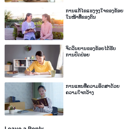
ຕໍ່ມາ, ຂ້ອຍໄດ້ອ່ານອີກຂໍ້ຄວາມໜຶ່ງໃນພຣທຳຂອງພຣະເຈົ້າ
ການແກ້ໄຂແຮງຈູງໃຈຂອງຂ້ອຍ
ວ່າ: “
ຜູ້ຄົນພຽງຖືວ່າ ການໄດ້ຮັບພຣະຄຸນ ແລະ ການມີ
ໃນໜ້າທີ່ຂອງຕົນ
ຄວາມສະຫງົບສຸກເປັນສັນຍາລັກຂອງການເຊື່ອໃນພຣະເຈົ້າ
ແລະ ເຫັນການສະແຫວງຫາພອນເປັນພື້ນຖານຂອງການ
ເຊື່ອໃນພຣະເຈົ້າ. ມີໜ້ອຍຄົນທີ່ສະແຫວງຫາເພື່ອຮູ້ຈັກ
ຈິດວິນຍານຂອງຂ້ອຍໄດ້ຮັບ
ພຣະເຈົ້າ ຫຼື ສະແຫວງຫາການປ່ຽນແປງອຸປະນິໄສຂອງ
ການປົດປ່ອຍ
ພວກເຂົາ. ໃນຄວາມເຊື່ອຂອງພວກເຂົາ ຜູ້ຄົນສະແຫວງຫາ
ເພື່ອເຮັດໃຫ້ພຣະເຈົ້າປະທານຈຸດໝາຍປາຍທາງທີ່
ເໝາະສົມໃຫ້ແກ່ພວກເຂົາ ແລະ ພຣະຄຸນທັງໝົດທີ່ພວກເຂົາ
ຕ້ອງການ ເພື່ອເຮັດໃຫ້ພຣະອົງເປັນຜູ້ຮັບໃຊ້ຂອງພວກເຂົາ,
ການແທນທີ່ຄວາມອິດສາດ້ວຍ
ຄວາມໃຈກວ້າງ
ເພື່ອເຮັດໃຫ້ພຣະອົງຮັກສາຄວາມສຳພັນຢ່າງຜາສຸກ ແລະ
ເປັນກັນເອງກັບພວກເຂົາ ເພື່ອວ່າ ບໍ່ວ່າຈະຢູ່ໃນເວລາໃດ
ກໍຕາມ ຈະບໍ່ເຄີຍມີຂໍ້ຂັດແຍ້ງໃດໆລະຫວ່າງພວກເຂົາ. ນັ້ນ
ກໍຄື ການເຊື່ອໃນພຣະເຈົ້າຂອງພວກເຂົາຮຽກຮ້ອງໃຫ້
Leave a Reply