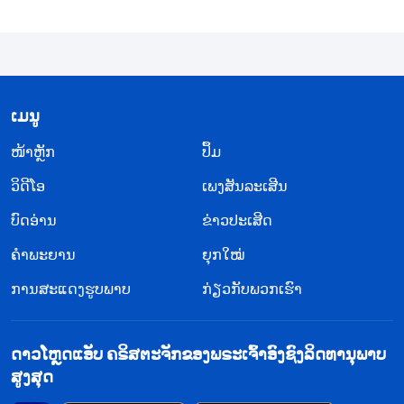
ເທົ່າ, ພວກເຂົາຄິດວ່າ ບໍ່ວ່າພຣະເຈົ້າຈະເຄີຍໄດ້ຫຍັງຈາກ
ພວກເຂົາ ຫຼື ບໍ່ກໍ່ຕາມ, ພຣະອົງພຽງແຕ່ສາມາດຢູ່ໃນການ
ຄວບຄຸມຂອງພວກເຂົາເທົ່ານັ້ນ ແລະ ພຣະອົງບໍ່ສາມາດປັ້ນ
ແຕ່ງຜູ້ຄົນໄດ້ຕາມໃຈມັກ, ແຮງໄກທີ່ຈະສາມາດເປີດເຜີຍ
​ເມ​ນູ
ສະຕິປັນຍາ ແລະ ອຸປະນິໄສອັນຊອບທໍາຂອງພຣະອົງໃຫ້ກັບ
​ໜ້າຫຼັກ
ປຶ້ມ
ຜູ້ຄົນ ທີ່ໄດ້ຖືກປິດລັບເປັນເວລາຫຼາຍປີ ຕາມຄວາມຕ້ອງການ
ຂອງພຣະອົງ ແລະ ປາສະຈາກການອະນຸຍາດຈາກພວກເຂົາ.
ວິ​ດີ​ໂອ
ເພງສັນລະເສີນ
ພວກເຂົາພຽງແຕ່ສາລະພາບບາບຂອງພວກເຂົາກັບພຣະເຈົ້າ
ບົດອ່ານ
ຂ່າວປະເສີດ
ໂດຍເຊື່ອວ່າພຣະເຈົ້າຈະໃຫ້ອະໄພພວກເຂົາ ແລະ ບໍ່ສາມາດ
ຄຳພະຍານ
ຍຸກໃໝ່
ເບື່ອໜ່າຍກັບການເຮັດແບບນັ້ນ ແລະ ສິ່ງນີ້ກໍຈະດຳເນີນໄປ
ການສະແດງຮູບພາບ
ກ່ຽວກັບພວກເຮົາ
ແບບນີ້ຕະຫຼອດການ. ພວກເຂົາໄດ້ແຕ່ສັ່ງພຣະເຈົ້າ ໂດຍເຊື່ອ
ວ່າ ພຣະອົງຈະເຊື່ອຟັງພວກເຂົາ, ຍ້ອນວ່າມັນຖືກບັນທຶກໄວ້
ດາວໂຫຼດແອັບ ຄຣິສຕະຈັກຂອງພຣະເຈົ້າອົງຊົງລິດທານຸພາບ
ໃນພຣະຄຳພີແລ້ວວ່າ ພຣະເຈົ້າບໍ່ໄດ້ມາເພື່ອໃຫ້ມະນຸດຮັບ
ສູງສຸດ
ໃຊ້, ແຕ່ມາເພື່ອຮັບໃຊ້ມະນຸດ ແລະ ທີ່ພຣະອົງມາກໍ່ເພື່ອ