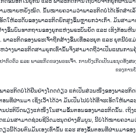
ກີດຂຶ້ນອີກໃນຍຸກນີ້ ແລະ ພາລະກິດການໄຖ່ບາບຈາກຍຸກຜ່ານມາກ
ຄວາມໝາຍຫຍັງໝົດ. ນັ້ນໝາຍຄວາມວ່າພາລະກິດບໍ່ໄດ້ເຮັດສໍາເລັດ
ຮັດໃຫ້ລະດັບຂອງພາລະກິດຍົກສູງຂຶ້ນຫຼາຍກວ່າເກົ່າ. ມັນສາມາດເ
ສ້າງຂຶ້ນບົນຮາກຖານຂອງຍຸກແຫ່ງພຣະບັນຍັດ ແລະ ເທິງກ້ອນຫ
ພາລະກິດຂອງພຣະເຈົ້າຖືກສ້າງຂຶ້ນເທື່ອລະຍຸກ ແລະ ຍຸກນີ້ບໍ່ແມ່
່າງພາລະກິດສາມຍຸກເທົ່ານັ້ນຈຶ່ງສາມາດຖືວ່າເປັນແຜນການຄຸ
ການປາກົດຕົວ ແລະ ພາລະກິດຂອງພຣະເຈົ້າ. ການບັງເກີດເປັນມະນຸດທັງສ
ຂອງການບັ
າລະກິດບໍ່ໄດ້ຢືນຢ່າງໂດດດ່ຽວ ແຕ່ເປັນສ່ວນໜຶ່ງຂອງພາລະກິດທັງໝ
ນທີ່ຜ່ານມາ ເຊິ່ງເວົ້າໄດ້ວ່າ ມັນເປັນໄປບໍ່ໄດ້ທີ່ຈະເຮັດໃຫ້
ການປະຕິບັດພຽງແຕ່ໜຶ່ງໃນສາມຂັ້ນຕອນຂອງພາລະກິດນັ້ນ. ເຖິງແ
ແມ່ນສາມາດຊ່ວຍຊີວິດມະນຸດຢ່າງສົມບູນ, ນີ້ບໍ່ໄດ້ໝາຍຄວາມວ່
ດຽວນີ້ດ້ວຍຕົນມັນເອງເທົ່ານັ້ນ ແລະ ສອງຂັ້ນຕອນທີ່ຜ່ານມາຂອງ