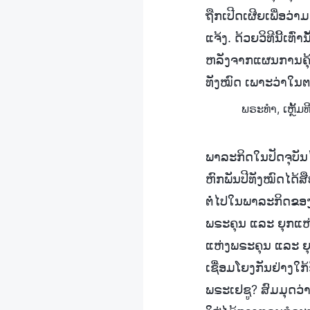
ຖືກເປີດເຜີຍເພື່ອວ່າ
ແຈ້ງ. ດ້ວຍວິທີນີ້ເ
ຫລັງຈາກແຜນການຄຸ້ມ
ທັງໝົດ ເພາະວ່າໃນຕອ
ພຣະທຳ, ເຫຼັ້ມ
ພາລະກິດໃນປັດຈຸບັນ
ຫົກພັນປີທັງໝົດໄດ້ສ
ຕໍ່ໄປໃນພາລະກິດຂອງພຣ
ພຣະຄຸນ ແລະ ຍຸກແຫ່
ແຫ່ງພຣະຄຸນ ແລະ ຍຸກ
ເຊື່ອມໂຍງກັນຢ່າງໃກ້
ພຣະເຢຊູ? ສົມມຸດວ່