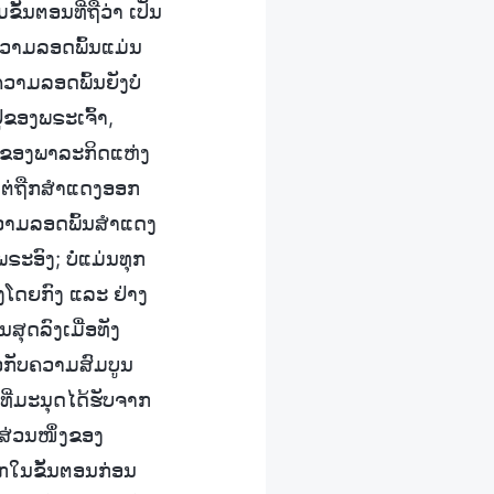
້ນຕອນທີ່ຖືວ່າ ເປັນ
ຄວາມລອດພົ້ນແມ່ນ
ວາມລອດພົ້ນຍັງບໍ່
່ຂອງພຣະເຈົ້າ,
ນຂອງພາລະກິດແຫ່ງ
ວ ແຕ່ຖືກສຳແດງອອກ
ຄວາມລອດພົ້ນສຳແດງ
ະອົງ; ບໍ່ແມ່ນທຸກ
ໂດຍກົງ ແລະ ຢ່າງ
ສຸດລົງເມື່ອທັງ
ວກັບຄວາມສົມບູນ
ທີ່ມະນຸດໄດ້ຮັບຈາກ
ສ່ວນໜຶ່ງຂອງ
ອກໃນຂັ້ນຕອນກ່ອນ