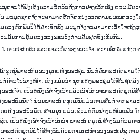
ມະນຸດຈະໄດ້ຢັ່ງເຖິງຄວາມລຶກລັບດັ່ງກ່າວຢ່າງເລິກເຊິ່ງ ແລະ ມີຄ
ທົ່ານັ້ນ ມະນຸດຊາດຈຶ່ງຈະສາມາດຖືກຈັດແບ່ງອອກຕາມປະເພດຂອງໃ
ຄອງຫົກພັນປີໄດ້ສໍາເລັດລົງ ມະນຸດຈຶ່ງຈະສາມາດເຂົ້າໃຈເຖິງອ
ນນັ້ນການຄຸ້ມຄອງຂອງພຣະອົງກໍຈະສິ້ນສຸດລົງເຊັ່ນກັນ.
ທີ 1. ການປາກົດຕົວ ແລະ ພາລະກິດຂອງພຣະເຈົ້າ. ຄວາມລຶກລັບແຫ່ງການ
ໄດ້ຊຸກຍູ້ພາລະກິດຂອງຍຸກແຫ່ງພຣະຄຸນ ນັ້ນກໍຄືພາລະກິດພາຍ
ືບຕໍ່ກ້າວໄປຂ້າງໜ້າ. ເຖິງແມ່ນວ່າ ຍຸກແຫ່ງພຣະຄຸນໄດ້ສິ້ນສຸດລົ
ະເຈົ້າ. ເປັນຫຍັງເຮົາຈຶ່ງເວົ້າແລ້ວເວົ້າອີກວ່າພາລະກິດຍຸກນີ້ສ
ງພຣະບັນຍັດ? ຍ້ອນພາລະກິດທຸກມື້ນີ້ແມ່ນການສືບຕໍ່ຈາກພາລະກ
ແຫ່ງພຣະບັນຍັດ. ສາມຍຸກແມ່ນເຊື່ອມຕໍ່ກັນຢ່າງແໜ້ນແຟ້ນ ໂດຍທ
ຊິດ. ເປັນຫຍັງເຮົາຈຶ່ງເວົ້າອີກວ່າ ພາລະກິດຍຸກນີ້ສ້າງຂຶ້ນດ້ວຍ
າພາລະກິດຍຸກນີ້ບໍ່ໄດ້ສ້າງຂຶ້ນດ້ວຍການກະທໍາຂອງພຣະເຢຊູ ກາ