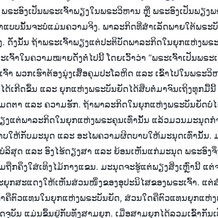
ື ພຣະອົງເປັນພຣະເຈົ້າພຽງໃນພຣະວິຫານ ຫຼື ພຣະອົງເປັນພຽງພຣະ
ເວົ້າແບບນັ້ນຈະບໍ່ແມ່ນຄວາມຈິງ. ພາລະກິດທີ່ສໍາເລັດພາຍໃຕ້ພຣະ
. ດັ່ງນັ້ນ ຖ້າພຣະເຈົ້າພຽງແຕ່ປະຕິບັດພາລະກິດໃນຍຸກແຫ່ງພຣະບັ
ຈົ້າໃນຄວາມໝາຍດັ່ງຕໍ່ໄປນີ້ ໂດຍເວົ້າວ່າ “ພຣະເຈົ້າເປັນພຣ
ເຈົ້າ ພວກເຮົາຕ້ອງນຸ່ງເສື້ອຄຸມປະໂລຫິດ ແລະ ເຂົ້າໄປໃນພຣະວິ
ດ້ເກີດຂຶ້ນ ແລະ ຍຸກແຫ່ງພຣະບັນຍັດໄດ້ສືບຕໍ່ມາຈົນເຖິງທຸກມື້ນີ້ 
ເມດຕາ ແລະ ຄວາມຮັກ. ຖ້າພາລະກິດໃນຍຸກແຫ່ງພຣະບັນຍັດບໍ່ໄດ
ຽງແຕ່ພາລະກິດໃນຍຸກແຫ່ງພຣະຄຸນເທົ່ານັ້ນ ແລ້ວມວນມະນຸດກໍຈະ
ບໃຫ້ກັບມະນຸດ ແລະ ອະໄພຄວາມຜິດບາບໃຫ້ມະນຸດເທົ່ານັ້ນ. ມ
ົງບໍລິສຸດ ແລະ ອົງໄຮ້ດຽງສາ ແລະ ຍ້ອນເຫັນແກ່ມະນຸດ ພຣະອົງ
ກຄຶງໃສ່ເທິງໄມ້ກາງແຂນ. ມະນຸດຈະຮູ້ແຕ່ພຽງສິ່ງເຫຼົ່ານີ້ ແຕ່ຈະບ
ລະຍຸກສະແດງໃຫ້ເຫັນສ່ວນໜຶ່ງຂອງອຸປະນິໄສຂອງພຣະເຈົ້າ. ແຕ່
້າຄືຕົວແທນໃນຍຸກແຫ່ງພຣະບັນຍັດ, ສ່ວນໃດຄືຕົວແທນຍຸກແຫ່
ຸບັນ ແມ່ນຂຶ້ນຢູ່ກັບທັງສາມຍຸກ. ເມື່ອສາມຍຸກໄດ້ລວມເຂົ້າກັນເປ