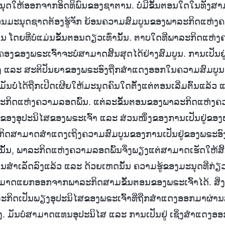
ຸດໃຫ້ອອກຈາກອິດທິພົນຂອງຊາຕານ. ບໍ່ມີຂັ້ນຕອນໃດໃນທັງສາມຂັ
ມວນມະນຸດຊາດຕ້ອງຮູ້ຈັກ ຍ້ອນຄວາມສົມບູນຂອງພາລະກິດແຫ່ງ
ໂດຍທີ່ບໍ່ແມ່ນຂັ້ນຕອນດຽວເທົ່ານັ້ນ. ຕາບໃດທີ່ພາລະກິດແຫ່ງຄ
ຄອງຂອງພຣະເຈົ້າຈະບໍ່ສາມາດສິ້ນສຸດໄດ້ຢ່າງສົມບູນ. ການເປັນຢູ
ົງ ແລະ ສະຕິປັນຍາຂອງພຣະອົງຖືກສຳແດງອອກໃນຄວາມສົມບູ
ນບໍ່ໄດ້ຖືກເປີດເຜີຍໃຫ້ມະນຸດຄົນໃດຕັ້ງແຕ່ຕອນເລີ່ມຕົ້ນແລ້
ະກິດແຫ່ງຄວາມລອດພົ້ນ. ແຕ່ລະຂັ້ນຕອນຂອງພາລະກິດແຫ່ງ
ງຂອງອຸປະນິໄສຂອງພຣະເຈົ້າ ແລະ ສ່ວນໜຶ່ງຂອງການເປັນຢູ່ຂອງພຣ
ິດສາມາດສຳແດງເຖິງຄວາມສົມບູນຂອງການເປັນຢູ່ຂອງພຣະອົງ
ັ່ງນັ້ນ, ພາລະກິດແຫ່ງຄວາມລອດພົ້ນຈຶ່ງພຽງແຕ່ສາມາດເຮັດໃຫ້ສິ້ນ
ສຳເລັດລົງແລ້ວ ແລະ ດ້ວຍເຫດນັ້ນ ຄວາມຮູ້ຂອງມະນຸດທີ່ກ່ຽ
່ສາມາດແຍກອອກຈາກພາລະກິດສາມຂັ້ນຕອນຂອງພຣະເຈົ້າໄດ້. ສິ່ງ
ລະກິດເປັນພຽງອຸປະນິໄສຂອງພຣະເຈົ້າທີ່ຖືກສຳແດງອອກມາຜ່ານ
 ມັນບໍ່ສາມາດແທນອຸປະນິໄສ ແລະ ການເປັນຢູ່ ເຊິ່ງສຳແດງອ