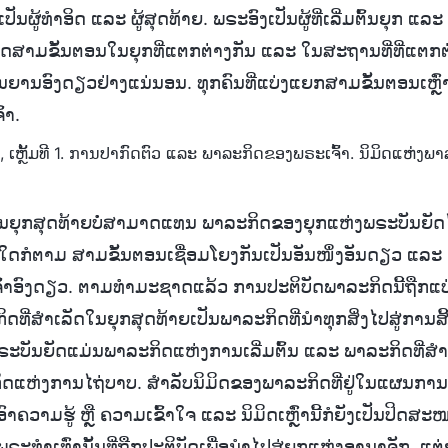
ັນຜູ້ທໍາອິດ ແລະ ຜູ້ສຸດທ້າຍ. ພຣະອົງເປັນຜູ້ທີ່ເລີ່ມຕົ້ນຍຸກ ແລະ ເປ
ິດສາມຂັ້ນຕອນໃນຍຸກທີ່ແຕກຕ່າງກັນ ແລະ ໃນສະຖານທີ່ທີ່ແຕກຕ
ານອົງດຽວຢ່າງແນ່ນອນ. ທຸກຄົນທີ່ແບ່ງແຍກສາມຂັ້ນຕອນເຫຼົ່ານີ
້າ.
 ເຫຼັ້ມທີ 1. ການປາກົດຕົວ ແລະ ພາລະກິດຂອງພຣະເຈົ້າ. ນິມິດແຫ່ງພາ
ໃນຍຸກສຸດທ້າຍບໍ່ສາມາດແທນ ພາລະກິດຂອງຍຸກແຫ່ງພຣະບັນຍັດໄ
າງໃດກໍຕາມ ສາມຂັ້ນຕອນເຊື່ອມໂຍງກັນເປັນອັນໜຶ່ງອັນດຽວ ແລະ
າອົງດຽວ. ຕາມທໍາມະຊາດແລ້ວ ການປະຕິບັດພາລະກິດນີ້ຖືກແບ່
ທີ່ສໍາເລັດໃນຍຸກສຸດທ້າຍເປັນພາລະກິດທີ່ນໍາທຸກສິ່ງໄປສູ່ການສິ
ຣະບັນຍັດແມ່ນພາລະກິດແຫ່ງການເລີ່ມຕົ້ນ ແລະ ພາລະກິດທີ່ສໍ
ແຫ່ງການໄຖ່ບາບ. ສໍາລັບນິມິດຂອງພາລະກິດທີ່ຢູ່ໃນແຜນການຄຸ້
ອົາຄວາມຮູ້ ຫຼື ຄວາມເຂົ້າໃຈ ແລະ ນິມິດເຫຼົ່ານີ້ກໍຍັງເປັນປິດສະ
ໍາເທົ່ານັ້ນທີ່ຖືກປະຕິບັດເພື່ອນໍາໄປສູ່ຍຸກແຫ່ງອານາຈັກ, ແຕ່