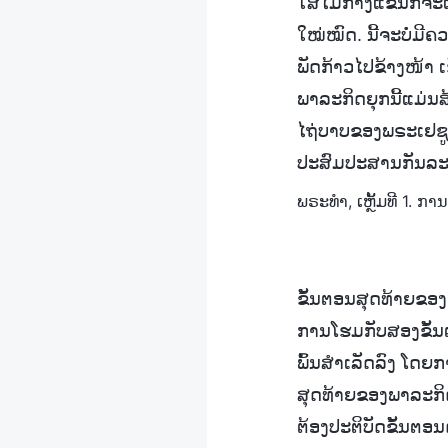
ໃສ່ໄມ້ກາງແຂນກໍຈະເ
ໃໝ່ໝົດ. ນີ້ຈະບໍ່ມີ
ພັດກ້າວໄປຂ້າງໜ້າ ເ
ພາລະກິດຍຸກນີ້ແມ່ນ
ໄຖ່ບາບຂອງພຣະເຢຊູ. 
ປະສົມປະສານກັນລະຫວ
ພຣະທຳ, ເຫຼັ້ມທີ 1. 
ຂັ້ນຕອນສຸດທ້າຍຂອງພ
ການໂຮມກັບສອງຂັ້ນຕອ
ພົ້ນສຳເລັດລົງ ໂດຍ
ສຸດທ້າຍຂອງພາລະກິດ
ຕ້ອງປະຕິບັດຂັ້ນຕອນ