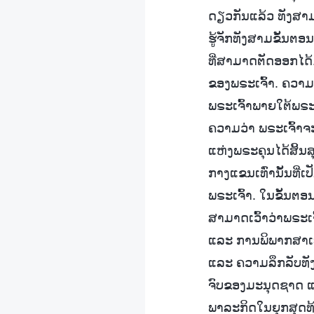
ດຽວກັນແລ້ວ ທັງສາມ
ຮູ້ຈັກທັງສາມຂັ້ນຕອ
ທີ່ສາມາດຕັດອອກໄດ້.
ຂອງພຣະເຈົ້າ. ຄວາມຈ
ພຣະເຈົ້າພາຍໃຕ້ພຣະ
ຄວາມວ່າ ພຣະເຈົ້າຈ
ແຫ່ງພຣະຄຸນໄດ້ສິ້ນສຸ
ກາງແຂນເທົ່ານັ້ນທີ່
ພຣະເຈົ້າ. ໃນຂັ້ນຕອ
ສາມາດເວົ້າວ່າພຣະເຈ
ແລະ ການພິພາກສາເທ
ແລະ ຄວາມລຶກລັບທັງ
ຈົບຂອງມະນຸດຊາດ ແ
ພາລະກິດໃນຍຸກສຸດທ້າ