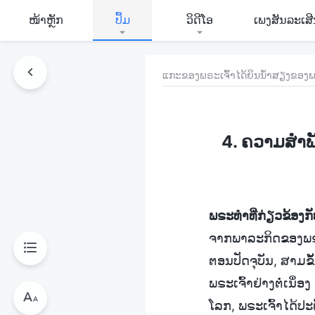
​ໜ້າຫຼັກ
ປຶ້ມ
ວິ​ດີ​ໂອ
ເພງສັນລະເສ
ແກະຂອງພຣະເຈົ້າໄດ້ຍິນນໍ້າສຽງຂອງພ
4. ຄວາມສຳພ
ພຣະທຳທີ່ກ່ຽວຂ້ອງກັ
ຈາກພາລະກິດຂອງພຣະ
ຕອນປັດຈຸບັນ, ສາມຂັ
ພຣະເຈົ້າຢ່າງຕໍ່ເນ
ໂລກ, ພຣະເຈົ້າໄດ້ປ