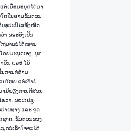
ແຕ່ເມື່ອມະນຸດໄດ້ມາ
ນຕອນໃດໃນສາມຂັ້ນຕອນ
ຫັນອຸປະນິໄສທັງໝົດ
ດວ່າ ພຣະອົງເປັນ
ໄຖ່ບາບບໍ່ໄດ້ໝາຍ
ບໂດຍມະນຸດເອງ. ຍຸກ
່ານັ້ນ ແລະ ໄມ້
ັນການຕໍ່ຕ້ານ
ໃຫຍ່ ແຕ່ເຈົ້າບໍ່
ນໍາມາມີພຽງການຕີສອນ
ໂຮວາ, ພຣະເຢຊູ
າຍປາຍທາງ ແລະ ຈຸດ
ດຊາດ. ຂັ້ນຕອນຂອງ
ຸດບໍ່ເຂົ້າໃຈຈະໄດ້