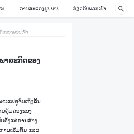
ໝ່
ການສະແດງຮູບພາບ
ກ່ຽວກັບພວກເຮົາ
ິດຂອງພຣະເຈົ້າ
ງພາລະກິດຂອງ
ເຢຊູຈົນເຖິງຂັ້ນ
ງການຄຸ້ມຄອງຂອງ
ບຕັ້ງແຕ່ການສ້າງ
ການເລີ່ມຕົ້ນ ແລະ