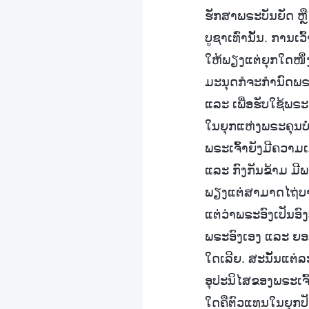
ຮັກສາພຣະບັນຍັດ ຫຼ
ບູຊາເທົ່ານັ້ນ. ການ
ໃຫ້ພຽງແຕ່ຍຸກໃດໜຶ່ງ
ມະນຸດກໍຈະກຳນົດພຣະເ
ແລະ ເພື່ອຮັບໃຊ້ພຣະ
ໃນຍຸກແຫ່ງພຣະຄຸນບໍ່ໄ
ພຣະເຈົ້າຍັງມີຄວາມ
ແລະ ກົງກັນຂ້າມ ມີພ
ພຽງແຕ່ສາມາດໄຖ່ບາ
ແຕ່ວ່າພຣະອົງເປັນອ
ພຣະອົງເອງ ແລະ ຍອມຖື
ໃດເລີຍ. ສະນັ້ນແຕ່
ອຸປະນິໄສຂອງພຣະເຈົ
ໃດຄືຕົວແທນໃນຍຸກປັດຈ