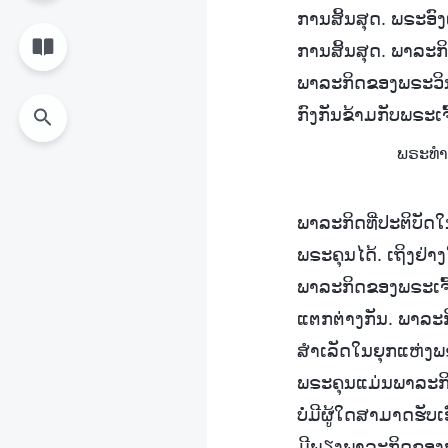
ການສິ້ນສຸດ. ພຣະອົງເປ
ການສິ້ນສຸດ. ພາລະກ
ພາລະກິດຂອງພຣະວິນຍ
ກົງກັນຂ້າມກັບພຣະເຈົ
ພຣະທຳ,
ພາລະກິດທີ່ປະຕິບັດ
ພຣະຄຸນໄດ້. ເຖິງຢ່
ພາລະກິດຂອງພຣະເຈົ້
ແຕກຕ່າງກັນ. ພາລະກິດ
ສໍາເລັດໃນຍຸກແຫ່ງພ
ພຣະຄຸນແມ່ນພາລະກິດ
ບໍ່ມີຜູ້ໃດສາມາດຮັບເ
ມີພຽງພາລະກິດຂອງພຣະທ