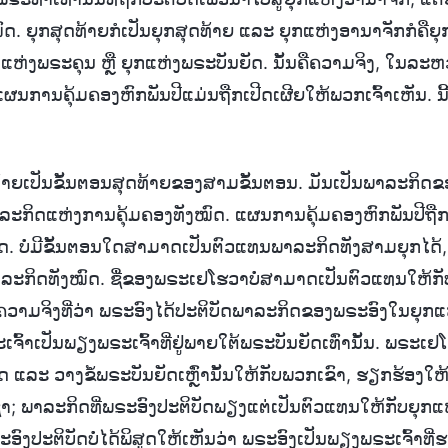
. ຍຸກສຸດທ້າຍກໍເປັນຍຸກສຸດທ້າຍ ແລະ ຍຸກແຫ່ງອານາຈັກກໍຄືຍຸກແ
ຫ່ງພຣະຄຸນ ຫຼື ຍຸກແຫ່ງພຣະບັນຍັດ. ນັ້ນຄືຄວາມຈິງ, ໃນລະຫວ
ນການຄຸ້ມຄອງຫົກພັນປີແມ່ນຖືກເປີດເຜີຍໃຫ້ພວກເຈົ້າເຫັນ. ນີ
າຍເປັນຂັ້ນຕອນສຸດທ້າຍຂອງສາມຂັ້ນຕອນ. ມັນເປັນພາລະກິດຂອ
ະກິດແຫ່ງການຄຸ້ມຄອງທັງໝົດ. ແຜນການຄຸ້ມຄອງຫົກພັນປີຖື
. ບໍ່ມີຂັ້ນຕອນໃດສາມາດເປັນຕົວແທນພາລະກິດທັງສາມຍຸກໄດ້,
ລະກິດທັງໝົດ. ຊື່ຂອງພຣະເຢໂຮວາບໍ່ສາມາດເປັນຕົວແທນໃຫ້ກັ
 ຄວາມຈິງທີ່ວ່າ ພຣະອົງໄດ້ປະຕິບັດພາລະກິດຂອງພຣະອົງໃນຍຸກແຫ
ເຈົ້າເປັນພຽງພຣະເຈົ້າທີ່ຢູ່ພາຍໃຕ້ພຣະບັນຍັດເທົ່ານັ້ນ. ພຣະເຢໂ
ດ ແລະ ວາງຂໍ້ພຣະບັນຍັດເຫຼົ່ານັ້ນໃຫ້ກັບພວກເຂົາ, ຮຽກຮ້ອງໃ
າ; ພາລະກິດທີ່ພຣະອົງປະຕິບັດພຽງແຕ່ເປັນຕົວແທນໃຫ້ກັບຍຸກແຫ
ພຣະອົງປະຕິບັດບໍ່ໄດ້ພິສູດໃຫ້ເຫັນວ່າ ພຣະອົງເປັນພຽງພຣະເຈົ້າທ