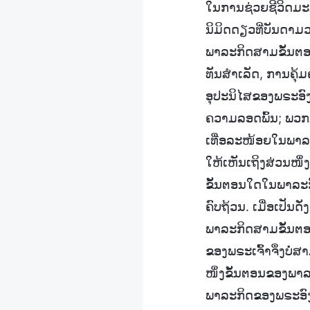
ໃນການຊ່ວຍຊີວິດມະນ
ນິມິດດຽວທີ່ບັນດາ
ພາລະກິດສາມຂັ້ນຕອນ 
ທັນສຳເລັດ, ການຄຸ້ມ
ອຸປະນິໄສຂອງພຣະອ
ຄວາມລອດພົ້ນ; ພວກມັ
ເທື່ອລະໜ້ອຍໃນພາລ
ໃຫ້ເຫັນເຖິງສ່ວນໜຶ່
ຂັ້ນຕອນໃດໃນພາລະກ
ຄົບຖ້ວນ. ເມື່ອເປັນດ
ພາລະກິດສາມຂັ້ນຕອນ
ຂອງພຣະເຈົ້າຈຶ່ງບໍ
ໜຶ່ງຂັ້ນຕອນຂອງພາ
ພາລະກິດຂອງພຣະອົງ.