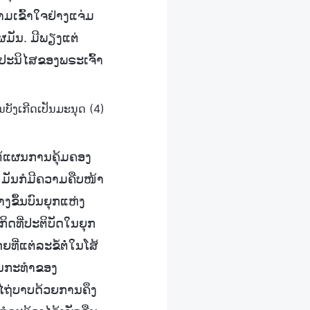
ວາມເຂົ້າໃຈຢ່າງແຈ່ມ
ຜມັນ. ມີພຽງແຕ່
ຸປະນິໄສຂອງພຣະເຈົ້າ
ບັງເກີດເປັນມະນຸດ (4)
ໃຕ້ແຜນການຄຸ້ມຄອງ
ງ ມັນກໍມີຄວາມຄືບໜ້າ
້າງຂຶ້ນບົນຍຸກແຫ່ງ
ິດທີ່ປະຕິບັດໃນຍຸກ
ີ່ແຕ່ລະຂໍ້ຕໍ່ໃນໂສ້
ການກະທໍາຂອງ
ນໄຖ່ບາບດ້ວຍການຄຶງ