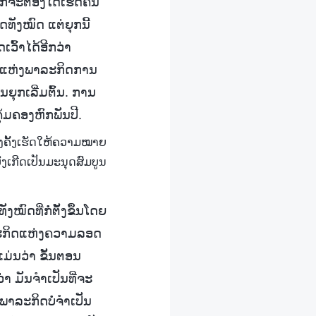
ໍຈະຕ້ອງໄດ້ເຮັດຄືນ
ທັງໝົດ ແຕ່ຍຸກນີ້
ວົ້າໄດ້ອີກວ່າ
ີນແຫ່ງພາລະກິດການ
ນຍຸກເລີ່ມຕົ້ນ. ການ
້ມຄອງຫົກພັນປີ.
ອງຄັ້ງເຮັດໃຫ້ຄວາມໝາຍ
ງເກີດເປັນມະນຸດສົມບູນ
ົດທີ່ກໍ່ຕັ້ງຂຶ້ນໂດຍ
ພາລະກິດແຫ່ງຄວາມລອດ
ມ່ນວ່າ ຂັ້ນຕອນ
າ ມັນຈຳເປັນທີ່ຈະ
ພາລະກິດບໍ່ຈຳເປັນ