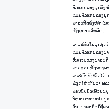
ຕົວແທນຂອງຍຸກທັງໝົດ
ແມ່ນຕົວແທນຂອງຍຸກແ
ພາລະກິດທັງໝົດໃນແຜ
ເຖິງຄວາມລຶກລັບ...
ພາລະກິດໃນຍຸກສຸດທ້
ແມ່ນຕົວແທນຂອງພາລ
ຂັ້ນຕອນຂອງພາລະກິດ
ພາກສ່ວນໜຶ່ງຂອງພາ
ພຣະເຈົ້າທັງໝົດໄດ້.
ພິສູດໃຫ້ເຫັນວ່າ ພຣະ
ພຣະບັນຍັດເພື່ອມະນຸ
ວິຫານ ແລະ ແທ່ນບູຊ
ນັ້ນ. ພາລະກິດນີ້ທີ່