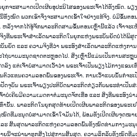
ຍຸກຈະສາມາດເປີດເຜີຍອຸປະນິໄສຂອງພຣະເຈົ້າໄດ້ທັງໝົດ. ພຽງ
ນນີ້ທັງໝົດ ພວກເຂົາຈຶ່ງຈະສາມາດເຂົ້າໃຈຢ່າງແທ້ຈິງ. ບໍ່ມີຂັ້
 ຫລັງຈາກໄດ້ຮູ້ຈັກພາລະກິດສາມຂັ້ນຕອນເຫຼົ່ານີ້ແລ້ວ ເຈົ້າຈະເ
ິງທີ່ພຣະເຈົ້າສໍາເລັດພາລະກິດໃນຍຸກແຫ່ງພຣະບັນຍັດບໍ່ໄດ້ພິສູ
ບັນຍັດ ແລະ ຄວາມຈິງທີ່ວ່າ ພຣະອົງສຳເລັດພາລະກິດແຫ່ງການ
ະໄຖ່ບາບມະນຸດຊາດຕະຫຼອດໄປ. ສິ່ງເຫຼົ່ານີ້ແມ່ນເປັນການສະຫຼຸ
ດລົງ ແຕ່ເຈົ້າບໍ່ສາມາດເວົ້າວ່າ ພຣະເຈົ້າເປັນພຽງໄມ້ກາງແຂນເທົ
ເປັນຕົວແທນຄວາມລອດພົ້ນຂອງພຣະເຈົ້າ. ການເວົ້າແບບນັ້ນກໍຈະເປ
ນປັດຈຸບັນ ພຣະເຈົ້າພຽງປະຕິບັດພາລະກິດກ່ຽວກັບພຣະທໍາເປັນສ່ວນ
ົ້າບໍ່ເຄີຍມີຄວາມເມດຕາຕໍ່ມະນຸດຈັກເທື່ອ ແລະ ສິ່ງທີ່ພຣະອົງ
ົ່ານັ້ນ. ພາລະກິດໃນຍຸກສຸດທ້າຍເປີດເຜີຍພາລະກິດຂອງພຣະເຢ
ໝົດທີ່ມະນຸດບໍ່ສາມາດເຂົ້າໃຈມັນໄດ້, ພ້ອມທັງເປີດເຜີຍຈຸດໝ
ລະ ສິ້ນສຸດພາລະກິດແຫ່ງຄວາມລອດພົ້ນທັງໝົດທ່າມກາງມະນຸ
ຍນີ້ຈະນໍາພາທຸກສິ່ງໄປສູ່ການສິ້ນສຸດ. ຄວາມລຶກລັບທັງໝົດທີ່ມະນ