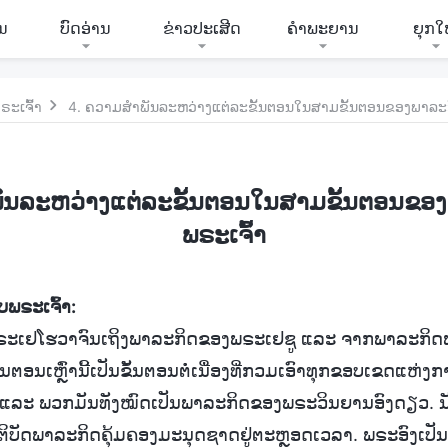
ີນ
ບົດອ່ານ
ຂ່າວປະເສີດ
ຄຳພະຍານ
ຍຸກໃ
ຣະເຈົ້າ
4. ຄວາມສຳພັນລະຫວ່າງແຕ່ລະຂັ້ນຕອນໃນສາມຂັ້ນຕອນຂອງພາລະກ
ັນລະຫວ່າງແຕ່ລະຂັ້ນຕອນໃນສາມຂັ້ນຕອນຂອ
ພຣະເຈົ້າ
ບພຣະເຈົ້າ:
ເຢໂຮວາຈົນເຖິງພາລະກິດຂອງພຣະເຢຊູ ແລະ ຈາກພາລະກິດພຣະ
້ນຕອນເຫຼົ່ານີ້ເປັນຂັ້ນຕອນຕໍ່ເນື່ອງທີ່ກວມເອົາທຸກຂອບເຂດແຫ່
ຶ່ອງ ແລະ ພວກມັນທັງໝົດເປັນພາລະກິດຂອງພຣະວິນຍານອົງດຽວ. ນັ
ະຕິບັດພາລະກິດຄຸ້ມຄອງມະນຸດຊາດຢູ່ຕະຫຼອດເວລາ. ພຣະອົງເປັນ