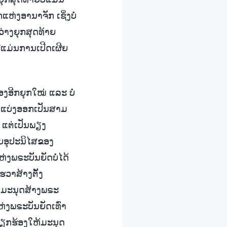
ຫ່ງອານາຈັກ ເຊິ່ງບໍ່
່າງຍຸກສຸດທ້າຍ
້ແມ່ນການເປີດເຜີຍ
ງອີກຍຸກໃໝ່ ແລະ ບໍ່
ກແບ່ງອອກເປັນສາມ
 ແຕ່ເປັນພຽງ
ບອຸປະນິໄສຂອງ
່ງພຣະບັນຍັດບໍ່ໄດ້
ຮວາສ້າງຕັ້ງ
ຫ້ມະນຸດສ້າງພຣະ
່ງພຣະບັນຍັດເທົ່າ
ີ່ຮຽກຮ້ອງໃຫ້ມະນຸດ