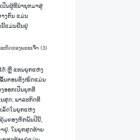
ັນຜູ້ທີ່ນໍາຍຸກມາສູ່
່າງກັນ ແມ່ນ
້ແມ່ນຢືນຢູ່
ລະກິດຂອງພຣະເຈົ້າ (3)
ດ້ ຫຼື ແທນຍຸກແຫ່ງ
 ຂັ້ນຕອນທັງໝົດແມ່ນ
ງອອກເປັນຍຸກທີ່
້ນສຸດ; ພາລະກິດທີ່
າເລັດໃນຍຸກແຫ່ງ
ມຄອງຫົກພັນປີນີ້,
ໜາຢູ່. ໃນຍຸກສຸດທ້າຍ
ຍຸກສຸດທ້າຍບໍ່ແມ່ນ