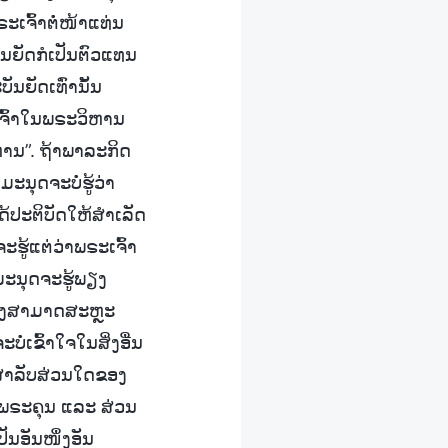
ເຈົ້າຕໍ່ໜ້າແທ່ນ
ບັນຍັດກໍເປັນຕົວແທນ
ນຍັດເທົ່ານັ້ນ
ະເຈົ້າໃນພຣະວິຫານ
ຫານ”. ຖ້າພາລະກິດ
ມະນຸດຈະບໍ່ຮູ້ວ່າ
້ປະຕິບັດໃຫ້ສໍາເລັດ
ຮູ້ແຕ່ວ່າພຣະເຈົ້າ
ະນຸດຈະຮູ້ພຽງ
ຈຶ່ງສາມາດສະຫຼະ
ໍ່ເຂົ້າໃຈໃນສິ່ງອື່ນ
ສໍາລັບສ່ວນໃດຂອງ
ງພຣະຄຸນ ແລະ ສ່ວນ
ັນອັນໜຶ່ງອັນ