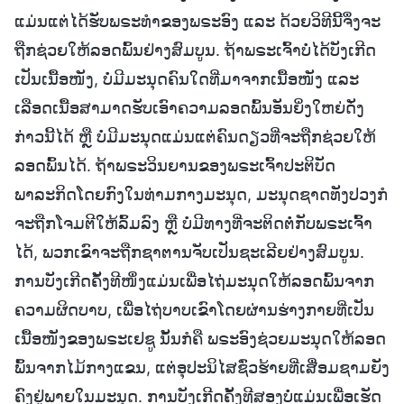
ແມ່ນແຕ່ໄດ້ຮັບພຣະທຳຂອງພຣະອົງ ແລະ ດ້ວຍວິທີນີ້ຈຶ່ງຈະ
ຖືກຊ່ວຍໃຫ້ລອດພົ້ນຢ່າງສົມບູນ. ຖ້າພຣະເຈົ້າບໍ່ໄດ້ບັງເກີດ
ເປັນເນື້ອໜັງ, ບໍ່ມີມະນຸດຄົນໃດທີ່ມາຈາກເນື້ອໜັງ ແລະ
ເລືອດເນື້ອສາມາດຮັບເອົາຄວາມລອດພົ້ນອັນຍິ່ງໃຫຍ່ດັ່ງ
ກ່າວນີ້ໄດ້ ຫຼື ບໍ່ມີມະນຸດແມ່ນແຕ່ຄົນດຽວທີ່ຈະຖືກຊ່ວຍໃຫ້
ລອດພົ້ນໄດ້. ຖ້າພຣະວິນຍານຂອງພຣະເຈົ້າປະຕິບັດ
ພາລະກິດໂດຍກົງໃນທ່າມກາງມະນຸດ, ມະນຸດຊາດທັງປວງກໍ
ຈະຖືກໂຈມຕີໃຫ້ລົ້ມລົງ ຫຼື ບໍ່ມີທາງທີ່ຈະຕິດຕໍ່ກັບພຣະເຈົ້າ
ໄດ້, ພວກເຂົາຈະຖືກຊາຕານຈັບເປັນຊະເລີຍຢ່າງສົມບູນ.
ການບັງເກີດຄັ້ງທີໜຶ່ງແມ່ນເພື່ອໄຖ່ມະນຸດໃຫ້ລອດພົ້ນຈາກ
ຄວາມຜິດບາບ, ເພື່ອໄຖ່ບາບເຂົາໂດຍຜ່ານຮ່າງກາຍທີ່ເປັນ
ເນື້ອໜັງຂອງພຣະເຢຊູ ນັ້ນກໍຄື ພຣະອົງຊ່ວຍມະນຸດໃຫ້ລອດ
ພົ້ນຈາກໄມ້ກາງແຂນ, ແຕ່ອຸປະນິໄສຊົ່ວຮ້າຍທີ່ເສື່ອມຊາມຍັງ
ຄົງຢູ່ພາຍໃນມະນຸດ. ການບັງເກີດຄັ້ງທີສອງບໍ່ແມ່ນເພື່ອເຮັດ