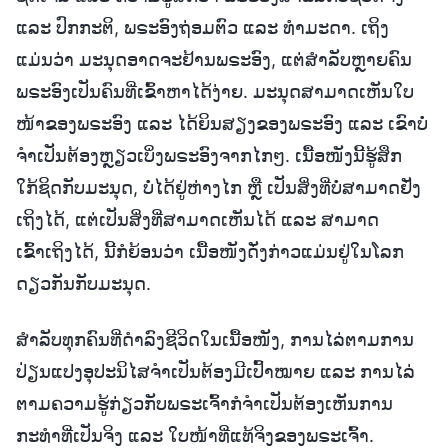
ແລະ ປົກກະຕິ, ພຣະອົງຖ່ອມຕົວ ແລະ ທຳມະດາ. ເຖິງ
ແມ່ນວ່າ ມະນຸດອາດຈະຢ້ານພຣະອົງ, ແຕ່ສຳລັບຫຼາຍຄົນ
ພຣະອົງເປັນຄົນທີ່ເຂົ້າຫາໄດ້ງ່າຍ. ມະນຸດສາມາດເຫັນໃບ
ໜ້າຂອງພຣະອົງ ແລະ ໄດ້ຍິນສຽງຂອງພຣະອົງ ແລະ ເຂົາບໍ່
ຈຳເປັນຕ້ອງຫຼຽວເບິ່ງພຣະອົງຈາກໄກໆ. ເນື້ອໜັງນີ້ຮູ້ສຶກ
ໃກ້ຊິດກັບມະນຸດ, ບໍ່ໄດ້ຢູ່ຫ່າງໄກ ຫຼື ເປັນສິ່ງທີ່ບໍ່ສາມາດຢັ່ງ
ເຖິງໄດ້, ແຕ່ເປັນສິ່ງທີ່ສາມາດເຫັນໄດ້ ແລະ ສາມາດ
ເຂົ້າເຖິງໄດ້, ນີ້ກໍຍ້ອນວ່າ ເນື້ອໜັງດັ່ງກ່າວແມ່ນຢູ່ໃນໂລກ
ດຽວກັນກັບມະນຸດ.
ສຳລັບທຸກຄົນທີ່ດຳລົງຊີວິດໃນເນື້ອໜັງ, ການໄລ່ຕາມການ
ປ່ຽນແປງອຸປະນິໄສຈຳເປັນຕ້ອງມີເປົ້າໝາຍ ແລະ ການໄລ່
ຕາມຄວາມຮູ້ກ່ຽວກັບພຣະເຈົ້າກໍຈຳເປັນຕ້ອງເຫັນການ
ກະທຳທີ່ເປັນຈິງ ແລະ ໃບໜ້າທີ່ແທ້ຈິງຂອງພຣະເຈົ້າ.