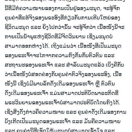
ນີ້ທີ່ມີຕໍ່ຄວາມໝາຍຂອງການເປັນຢູ່ຂອງມະນຸດ, ຈະຮູ້ຈັກ
ຄຸນຄ່າທີ່ແທ້ຈິງຂອງພຣະອົງທີ່ກ່ຽວກັບການເຕີບໃຫຍ່ຂອງ
ຊີວິດມະນຸດ ແລະ ຍິ່ງໄປກວ່ານັ້ນ ຈະຮູ້ຈັກວ່າ ເນື້ອໜັງນີ້ຈະ
ກາຍເປັນນໍ້າພຸແຫ່ງຊີວິດທີ່ມີຈິດວິນຍານ ເຊິ່ງມະນຸດບໍ່
ສາມາດອອກຫ່າງໄດ້. ເຖິງແມ່ນວ່າ ເນື້ອໜັງທີ່ເປັນມະນຸດ
ຂອງພຣະເຈົ້າຈະໄກຈາກຄວາມກົງກັນກັບຕົວຕົນ ແລະ
ສະຖານະຂອງພຣະເຈົ້າ ແລະ ສຳລັບມະນຸດແລ້ວ ເບິ່ງຄືກັບ
ວ່າເນື້ອໜັງບໍ່ສອດຄ່ອງກັບຄຸນຄ່າຕົວຈິງຂອງພຣະອົງ, ເນື້ອ
ໜັງນີ້ ເຊິ່ງບໍ່ມີພາບລັກດັ່ງເດີມຂອງພຣະເຈົ້າ ຫຼື ຕົວຕົນ
ດັ່ງເດີມຂອງພຣະເຈົ້າ ແມ່ນສາມາດປະຕິບັດພາລະກິດທີ່
ພຣະວິນຍານຂອງພຣະເຈົ້າບໍ່ສາມາດປະຕິບັດໂດຍກົງໄດ້.
ເຊິ່ງສິ່ງດັ່ງກ່າວຄືຄວາມໝາຍ ແລະ ຄຸນຄ່າດັ່ງເດີມຂອງການ
ບັງເກີດເປັນມະນຸດຂອງພຣະເຈົ້າ ແລະ ມັນຄືຄວາມໝາຍ
ແລະ ຄຸນຄ່ານີ້ທີ່ເຮັດໃຫ້ມະນຸດບໍ່ສາມາດເຂົ້າໃຈ ແລະ