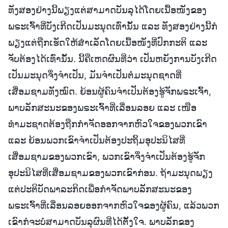
ທັງສອງຢ່າງນີ້ພຽງແຕ່ສາມາດບັນລຸໄດ້ໂດຍເນື້ອໜັງຂອງ
ພຣະເຈົ້າທີ່ບັງເກີດເປັນມະນຸດເທົ່ານັ້ນ ແລະ ທັງສອງຢ່າງນີ້ກໍ
ພຽງແຕ່ຖືກເຮັດໃຫ້ສຳເລັດໂດຍເນື້ອໜັງທີ່ປົກກະຕິ ແລະ
ຈັບຕ້ອງໄດ້ເທົ່ານັ້ນ. ນີ້ຄືເຫດຜົນທີ່ວ່າ ເປັນຫຍັງການບັງເກີດ
ເປັນມະນຸດຈຶ່ງຈຳເປັນ, ມັນຈຳເປັນຕໍ່ມະນຸດຊາດທີ່
ເສື່ອມຊາມທັງໝົດ. ຍ້ອນຜູ້ຄົນຈຳເປັນຕ້ອງຮູ້ຈັກພຣະເຈົ້າ,
ພາບລັກສະນະຂອງພຣະເຈົ້າທີ່ເລື່ອນລອຍ ແລະ ເໜືອ
ທຳມະຊາດຕ້ອງຖືກກຳຈັດອອກຈາກຫົວໃຈຂອງພວກເຂົາ
ແລະ ຍ້ອນພວກເຂົາຈຳເປັນຕ້ອງປະຖິ້ມອຸປະນິໄສທີ່
ເສື່ອມຊາມຂອງພວກເຂົາ, ພວກເຂົາຈຶ່ງຈໍາເປັນຕ້ອງຮູ້ຈັກ
ອຸປະນິໄສທີ່ເສື່ອມຊາມຂອງພວກເຂົາກ່ອນ. ຖ້າມະນຸດພຽງ
ແຕ່ປະຕິບັດພາລະກິດເພື່ອກຳຈັດພາບລັກສະນະຂອງ
ພຣະເຈົ້າທີ່ເລື່ອນລອຍອອກຈາກຫົວໃຈຂອງຜູ້ຄົນ, ແລ້ວພວກ
ເຂົາກໍຈະບໍ່ສາມາດບັນລຸຜົນທີ່ໄດ້ຕັ້ງໃຈ. ພາບລັກຂອງ