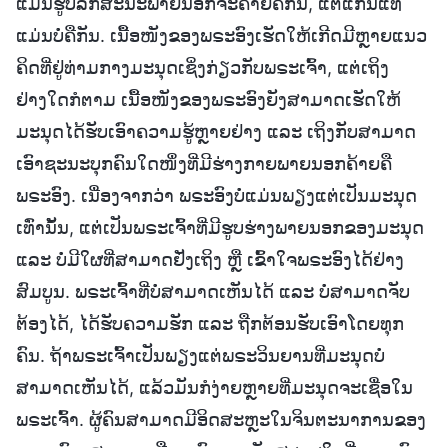
ແມ່ນຮູບລັກສະນະພາຍນອກຈະຄ້າຍຄືກັນ, ແຕ່ແກ່ນແທ້
ແມ່ນບໍ່ຄືກັນ. ເນື້ອໜັງຂອງພຣະອົງເຮັດໃຫ້ເກີດມີຫຼາຍແນວ
ຄິດທີ່ຢູ່ທ່າມກາງມະນຸດເຊິ່ງກ່ຽວກັບພຣະເຈົ້າ, ແຕ່ເຖິງ
ຢ່າງໃດກໍຕາມ ເນື້ອໜັງຂອງພຣະອົງຍັງສາມາດເຮັດໃຫ້
ມະນຸດໄດ້ຮັບເອົາຄວາມຮູ້ຫຼາຍຢ່າງ ແລະ ເຖິງກັບສາມາດ
ເອົາຊະນະບຸກຄົນໃດໜຶ່ງທີ່ມີຮ່າງກາຍພາຍນອກຄ້າຍຄື
ພຣະອົງ. ເນື່ອງຈາກວ່າ ພຣະອົງບໍ່ແມ່ນພຽງແຕ່ເປັນມະນຸດ
ເທົ່ານັ້ນ, ແຕ່ເປັນພຣະເຈົ້າທີ່ມີຮູບຮ່າງພາຍນອກຂອງມະນຸດ
ແລະ ບໍ່ມີໃຜທີ່ສາມາດຢັ່ງເຖິງ ຫຼື ເຂົ້າໃຈພຣະອົງໄດ້ຢ່າງ
ສົມບູນ. ພຣະເຈົ້າທີ່ບໍ່ສາມາດເຫັນໄດ້ ແລະ ບໍ່ສາມາດຈັບ
ຕ້ອງໄດ້, ໄດ້ຮັບຄວາມຮັກ ແລະ ຖືກຕ້ອນຮັບເອົາໂດຍທຸກ
ຄົນ. ຖ້າພຣະເຈົ້າເປັນພຽງແຕ່ພຣະວິນຍານທີ່ມະນຸດບໍ່
ສາມາດເຫັນໄດ້, ແລ້ວມັນກໍງ່າຍຫຼາຍທີ່ມະນຸດຈະເຊື່ອໃນ
ພຣະເຈົ້າ. ຜູ້ຄົນສາມາດມີອິດສະຫຼະໃນຈິນຕະນາການຂອງ