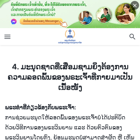
4. ມະນຸດຊາດທີ່ເສື່ອມຊາມຍິ່ງຕ້ອງການຄວາມລອດພົ້ນຂອງພຣະເຈົ້າທີ່ກາຍມາເປັນເນື້ອໜັງ
4. ມະນຸດຊາດທີ່ເສື່ອມຊາມຍິ່ງຕ້ອງການ
ຄວາມລອດພົ້ນຂອງພຣະເຈົ້າທີ່ກາຍມາເປັນ
ເນື້ອໜັງ
ພຣະທຳທີ່ກ່ຽວຂ້ອງກັບພຣະເຈົ້າ:
ການຊ່ວຍມະນຸດໃຫ້ລອດພົ້ນຂອງພຣະເຈົ້າບໍ່ໄດ້ປະຕິບັດ
ດ້ວຍວິທີການຂອງພຣະວິນຍານ ແລະ ດ້ວຍຕົວຕົນຂອງ
ພຣະວິນຍານໂດຍກົງ, ຍ້ອນມະນຸດບໍ່ສາມາດສຳຜັດ ຫຼື ເຫັນ