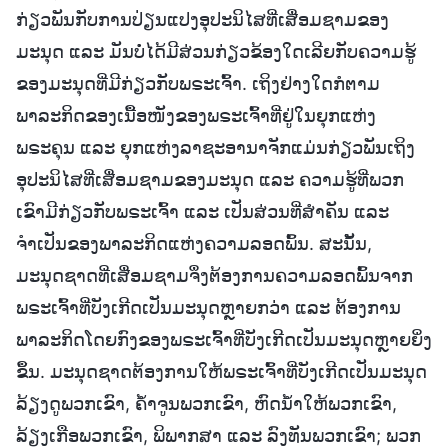
ກ່ຽວພັນກັບການປ່ຽນແປງອຸປະນິໄສທີ່ເສື່ອມຊາມຂອງ
ມະນຸດ ແລະ ມັນບໍ່ໄດ້ມີສ່ວນກ່ຽວຂ້ອງໃດເລີຍກັບຄວາມຮູ້
ຂອງມະນຸດທີ່ມີກ່ຽວກັບພຣະເຈົ້າ. ເຖິງຢ່າງໃດກໍຕາມ
ພາລະກິດຂອງເນື້ອໜັງຂອງພຣະເຈົ້າທີ່ຢູ່ໃນຍຸກແຫ່ງ
ພຣະຄຸນ ແລະ ຍຸກແຫ່ງລາຊະອານາຈັກແມ່ນກ່ຽວພັນເຖິງ
ອຸປະນິໄສທີ່ເສື່ອມຊາມຂອງມະນຸດ ແລະ ຄວາມຮູ້ທີ່ພວກ
ເຂົາມີກ່ຽວກັບພຣະເຈົ້າ ແລະ ເປັນສ່ວນທີ່ສຳຄັນ ແລະ
ຈຳເປັນຂອງພາລະກິດແຫ່ງຄວາມລອດພົ້ນ. ສະນັ້ນ,
ມະນຸດຊາດທີ່ເສື່ອມຊາມຈຶ່ງຕ້ອງການຄວາມລອດພົ້ນຈາກ
ພຣະເຈົ້າທີ່ບັງເກີດເປັນມະນຸດຫຼາຍກວ່າ ແລະ ຕ້ອງການ
ພາລະກິດໂດຍກົງຂອງພຣະເຈົ້າທີ່ບັງເກີດເປັນມະນຸດຫຼາຍຍິ່ງ
ຂຶ້ນ. ມະນຸດຊາດຕ້ອງການໃຫ້ພຣະເຈົ້າທີ່ບັງເກີດເປັນມະນຸດ
ລ້ຽງດູພວກເຂົາ, ຄໍ້າຈູນພວກເຂົາ, ຫົດນໍ້າໃຫ້ພວກເຂົາ,
ລ້ຽງເກືອພວກເຂົາ, ພິພາກສາ ແລະ ລົງທັນພວກເຂົາ; ພວກ