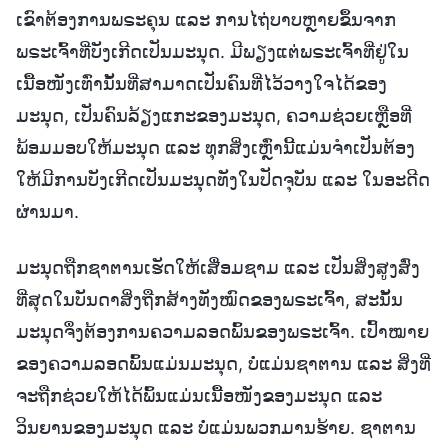
ເຂົາຕ້ອງການພຣະຄຸນ ແລະ ການໄຖ່ບາບຫຼາຍຂຶ້ນຈາກ
ພຣະເຈົ້າທີ່ບັງເກີດເປັນມະນຸດ. ມີພຽງແຕ່ພຣະເຈົ້າທີ່ຢູ່ໃນ
ເນື້ອໜັງເທົ່ານັ້ນທີ່ສາມາດເປັນຄົນທີ່ໄວ້ວາງໃຈໄດ້ຂອງ
ມະນຸດ, ເປັນຄົນລ້ຽງແກະຂອງມະນຸດ, ຄວາມຊ່ວຍເຫຼືອທີ່
ພ້ອມມອບໃຫ້ມະນຸດ ແລະ ທຸກສິ່ງເຫຼົ່ານີ້ແມ່ນຈຳເປັນຕ້ອງ
ໃຫ້ມີການບັງເກີດເປັນມະນຸດທັງໃນປັດຈຸບັນ ແລະ ໃນອະດີດ
ຜ່ານມາ.
ມະນຸດຖືກຊາຕານເຮັດໃຫ້ເສື່ອມຊາມ ແລະ ເປັນສິ່ງສູງສົ່ງ
ທີ່ສຸດໃນບັນດາສິ່ງຖືກສ້າງທັງໝົດຂອງພຣະເຈົ້າ, ສະນັ້ນ
ມະນຸດຈຶ່ງຕ້ອງການຄວາມລອດພົ້ນຂອງພຣະເຈົ້າ. ເປົ້າໝາຍ
ຂອງຄວາມລອດພົ້ນແມ່ນມະນຸດ, ບໍ່ແມ່ນຊາຕານ ແລະ ສິ່ງທີ່
ຈະຖືກຊ່ວຍໃຫ້ໄດ້ພົ້ນແມ່ນເນື້ອໜັງຂອງມະນຸດ ແລະ
ວິນຍານຂອງມະນຸດ ແລະ ບໍ່ແມ່ນພວກມານຮ້າຍ. ຊາຕານ