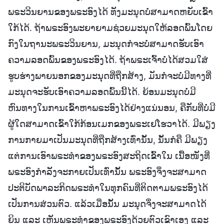
ພຣະວິນຍານຂອງພຣະອົງໄດ້ ທັງມະນຸດບໍ່ສາມາດຫຍັບເຂົ້າ
ໃກ້ໄດ້. ຖ້າພຣະອົງພະຍາຍາມຊ່ວຍມະນຸດໃຫ້ລອດພົ້ນໂດຍ
ກົງໃນຖານະພຣະວິນຍານ, ມະນຸດກໍຈະບໍ່ສາມາດຮັບເອົາ
ຄວາມລອດພົ້ນຂອງພຣະອົງໄດ້. ຖ້າພຣະເຈົ້າບໍ່ໄດ້ສວມໃສ່
ຮູບຮ່າງພາຍນອກຂອງມະນຸດທີ່ຖືກສ້າງ, ມັນກໍຈະບໍ່ມີທາງທີ່
ມະນຸດຈະຮັບເອົາຄວາມລອດພົ້ນນີ້ໄດ້. ຍ້ອນມະນຸດບໍ່ມີ
ຫົນທາງໃນການເຂົ້າຫາພຣະອົງໄດ້ຢ່າງແນ່ນອນ, ຄືກັບທີ່ບໍ່ມີ
ຜູ້ໃດສາມາດເຂົ້າໃກ້ກ້ອນເມກຂອງພຣະເຢໂຮວາໄດ້. ມີພຽງ
ການກາຍມາເປັນມະນຸດທີ່ຖືກສ້າງເທົ່ານັ້ນ, ນັ້ນກໍຄື ມີພຽງ
ແຕ່ການເອົາພຣະທຳຂອງພຣະອົງສະຖິດເຂົ້າໃນ ເນື້ອໜັງທີ່
ພຣະອົງກຳລັງຈະກາຍເປັນເທົ່ານັ້ນ ພຣະອົງຈຶ່ງຈະສາມາດ
ປະຕິບັດພາລະກິດພຣະທຳໃນທຸກຄົນທີ່ຕິດຕາມພຣະອົງໄດ້
ເປັນການສ່ວນຕົວ. ແລ້ວເມື່ອນັ້ນ ມະນຸດຈຶ່ງຈະສາມາດໄດ້
ຍິນ ແລະ ເຫັນພຣະທຳຂອງພຣະອົງດ້ວຍຕົວເຂົາເອງ ແລະ