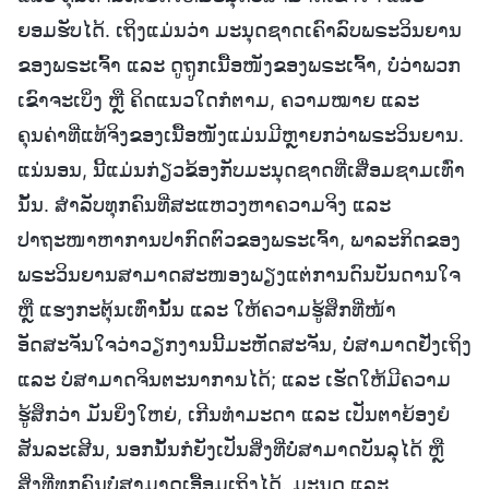
ຍອມຮັບໄດ້. ເຖິງແມ່ນວ່າ ມະນຸດຊາດເຄົາລົບພຣະວິນຍານ
ຂອງພຣະເຈົ້າ ແລະ ດູຖູກເນື້ອໜັງຂອງພຣະເຈົ້າ, ບໍ່ວ່າພວກ
ເຂົາຈະເບິ່ງ ຫຼື ຄິດແນວໃດກໍຕາມ, ຄວາມໝາຍ ແລະ
ຄຸນຄ່າທີ່ແທ້ຈິງຂອງເນື້ອໜັງແມ່ນມີຫຼາຍກວ່າພຣະວິນຍານ.
ແນ່ນອນ, ນີ້ແມ່ນກ່ຽວຂ້ອງກັບມະນຸດຊາດທີ່ເສື່ອມຊາມເທົ່າ
ນັ້ນ. ສຳລັບທຸກຄົນທີ່ສະແຫວງຫາຄວາມຈິງ ແລະ
ປາຖະໜາຫາການປາກົດຕົວຂອງພຣະເຈົ້າ, ພາລະກິດຂອງ
ພຣະວິນຍານສາມາດສະໜອງພຽງແຕ່ການດົນບັນດານໃຈ
ຫຼື ແຮງກະຕຸ້ນເທົ່ານັ້ນ ແລະ ໃຫ້ຄວາມຮູ້ສຶກທີ່ໜ້າ
ອັດສະຈັນໃຈວ່າວຽກງານນີ້ມະຫັດສະຈັນ, ບໍ່ສາມາດຢັ່ງເຖິງ
ແລະ ບໍ່ສາມາດຈິນຕະນາການໄດ້; ແລະ ເຮັດໃຫ້ມີຄວາມ
ຮູ້ສຶກວ່າ ມັນຍິ່ງໃຫຍ່, ເກີນທຳມະດາ ແລະ ເປັນຕາຍ້ອງຍໍ
ສັນລະເສີນ, ນອກນັ້ນກໍຍັງເປັນສິ່ງທີ່ບໍ່ສາມາດບັນລຸໄດ້ ຫຼື
ສິ່ງທີ່ທຸກຄົນບໍ່ສາມາດເອື້ອມເຖິງໄດ້. ມະນຸດ ແລະ