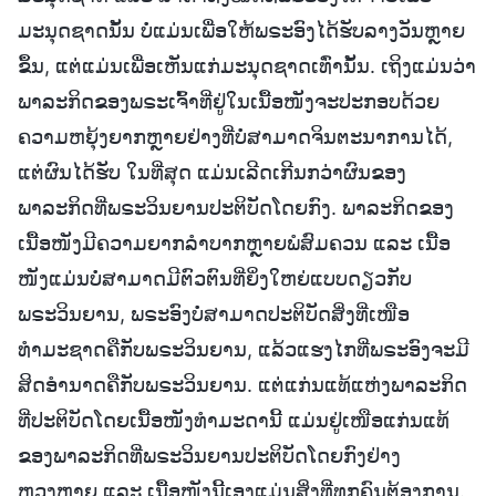
ມະນຸດຊາດນັ້ນ ບໍ່ແມ່ນເພື່ອໃຫ້ພຣະອົງໄດ້ຮັບລາງວັນຫຼາຍ
ຂຶ້ນ, ແຕ່ແມ່ນເພື່ອເຫັນແກ່ມະນຸດຊາດເທົ່ານັ້ນ. ເຖິງແມ່ນວ່າ
ພາລະກິດຂອງພຣະເຈົ້າທີ່ຢູ່ໃນເນື້ອໜັງຈະປະກອບດ້ວຍ
ຄວາມຫຍຸ້ງຍາກຫຼາຍຢ່າງທີ່ບໍ່ສາມາດຈິນຕະນາການໄດ້,
ແຕ່ຜົນໄດ້ຮັບ ໃນທີ່ສຸດ ແມ່ນເລີດເກີນກວ່າຜົນຂອງ
ພາລະກິດທີ່ພຣະວິນຍານປະຕິບັດໂດຍກົງ. ພາລະກິດຂອງ
ເນື້ອໜັງມີຄວາມຍາກລຳບາກຫຼາຍພໍສົມຄວນ ແລະ ເນື້ອ
ໜັງແມ່ນບໍ່ສາມາດມີຕົວຕົນທີ່ຍິ່ງໃຫຍ່ແບບດຽວກັບ
ພຣະວິນຍານ, ພຣະອົງບໍ່ສາມາດປະຕິບັດສິ່ງທີ່ເໜືອ
ທຳມະຊາດຄືກັບພຣະວິນຍານ, ແລ້ວແຮງໄກທີ່ພຣະອົງຈະມີ
ສິດອຳນາດຄືກັບພຣະວິນຍານ. ແຕ່ແກ່ນແທ້ແຫ່ງພາລະກິດ
ທີ່ປະຕິບັດໂດຍເນື້ອໜັງທຳມະດານີ້ ແມ່ນຢູ່ເໜືອແກ່ນແທ້
ຂອງພາລະກິດທີ່ພຣະວິນຍານປະຕິບັດໂດຍກົງຢ່າງ
ຫຼວງຫຼາຍ ແລະ ເນື້ອໜັງນີ້ເອງແມ່ນສິ່ງທີ່ທຸກຄົນຕ້ອງການ.