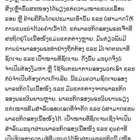
ສິ່ງເຫຼົ່ານັ້ນສະໜອງໄດ້ພຽງແຕ່ຄວາມໝາຍແບບເລື່ອນ
ລອຍ ຫຼື ຄ້າຍຄືກັນໂດຍປະມານເທົ່ານັ້ນ ແລະ ບໍ່ສາມາດໃຫ້
ການແນະນໍາດ້ວຍຄຳເວົ້າໄດ້. ແຕ່ພາລະກິດຂອງພຣະເຈົ້າທີ່
ສະຖິດຢູ່ໃນເນື້ອໜັງແມ່ນແຕກຕ່າງຫຼາຍ: ມັນກ່ຽວພັນມີ
ການນໍາພາຂອງພຣະທຳຢ່າງຖືກຕ້ອງ ແລະ ມີເຈດຕະນາທີ່
ຊັດເຈນ ແລະ ເປົ້າໝາຍທີ່ຊັດເຈນ. ດັ່ງນັ້ນ ມະນຸດຈຶ່ງບໍ່
ຈຳເປັນຕ້ອງງົມຫາ ຫຼື ໃຊ້ຈິນຕະນາການຂອງພວກເຂົາ ແລະ
ກໍບໍ່ຈໍາເປັນຕ້ອງຄາດເດົາເລີຍ. ນີ້ແມ່ນຄວາມຊັດເຈນຂອງ
ພາລະກິດໃນເນື້ອໜັງ ແລະ ມັນແຕກຕ່າງຈາກພາລະກິດ
ຂອງພຣະວິນຍານຫຼາຍ. ພາລະກິດຂອງພຣະວິນຍານພຽງ
ແຕ່ເໝາະສົມສຳລັບຂອບເຂດທີ່ຈຳກັດ ແລະ ບໍ່ສາມາດແທນ
ພາລະກິດຂອງເນື້ອໜັງໄດ້. ເປົ້າໝາຍທີ່ຊັດເຈນເຊິ່ງຈຳເປັນ
ສຳລັບມະນຸດຜ່ານພາລະກິດຂອງເນື້ອໜັງ ແລະ ຄຸນຄ່າທີ່
ເປັນຈິງຂອງຄວາມຮູ້ທີ່ມະນຸດໄດ້ຮັບຜ່ານພາລະກິດນີ້ ເໜືອ