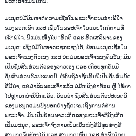
ພວກເຂົາແມ່ນຄືກັນ.
ມະນຸດບໍ່ມີບັນຫາຕໍ່ຄວາມເຊື່ອໃນພຣະເຈົ້າແບບອໍາເພີໃຈ
ຂອງພວກເຂົາ ແລະ ເຊື່ອໃນພຣະເຈົ້າໃນແບບໃດກໍຕາມທີ່
ເຂົາພໍໃຈ. ນີ້ແມ່ນໜຶ່ງໃນ “ສິດທິ ແລະ ສິດເສລີພາບຂອງ
ມະນຸດ” ເຊິ່ງບໍ່ມີໃຜອາດແຊກແຊງໄດ້, ຍ້ອນມະນຸດເຊື່ອໃນ
ພຣະເຈົ້າຂອງຕົວເອງ ແລະ ບໍ່ແມ່ນພຣະເຈົ້າຂອງຄົນອື່ນ; ມັນ
ເປັນຊັບສິນສ່ວນຕົວຂອງລາວເອງ ແລະ ເກືອບທຸກຄົນມີ
ຊັບສິນສ່ວນຕົວປະເພດນີ້. ຜູ້ຄົນຖືວ່າຊັບສິນນີ້ເປັນຊັບສົມບັດ
ທີ່ມີຄ່າ, ແຕ່ສຳລັບພຣະເຈົ້າແລ້ວ ບໍ່ມີຫຍັງຕໍ່າຕ້ອຍ ຫຼື ໄຮ້ຄ່າ
ໄປຫຼາຍກວ່ານີ້ອີກແລ້ວ, ຍ້ອນວ່າ ຊັບສິນສ່ວນຕົວປະເພດນີ້
ຂອງມະນຸດແມ່ນບົ່ງບອກຢ່າງຊັດເຈນເຖິງການຕໍ່ຕ້ານ
ພຣະເຈົ້າ. ມັນເປັນຍ້ອນພາລະກິດຂອງພຣະເຈົ້າທີ່ບັງເກີດ
ເປັນມະນຸດ, ພຣະເຈົ້າຈຶ່ງກາຍເປັນເນື້ອໜັງທີ່ມີຮູບຮ່າງທີ່
ສາມາດຈັບຕ້ອງໄດ້ ແລະ ສາມາດເຫັນ ແລະ ສຳຜັດໂດຍ