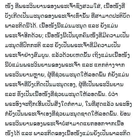
ໜັງ ທີ່ພຣະວິນຍານຂອງພຣະເຈົ້າຊົງສວມໃສ່, ເນື້ອໜັງທີ່
ບັງເກີດເປັນມະນຸດຂອງພຣະເຈົ້າເທົ່ານັ້ນ ທີ່ສາມາດປະຕິບັດ
ພາລະກິດນີ້ໄດ້. ເນື້ອໜັງນີ້ແມ່ນມະນຸດ ແລະ ຍັງແມ່ນ
ພຣະເຈົ້າອີກດ້ວຍ; ເນື້ອໜັງນີ້ເປັນບຸກຄົນໜຶ່ງທີ່ມີຄວາມເປັນ
ມະນຸດທີ່ປົກກະຕິ ແລະ ຍັງເປັນພຣະເຈົ້າທີ່ມີຄວາມເປັນ
ພຣະເຈົ້າຢ່າງສົມບູນ. ແລ້ວດ້ວຍເຫດນັ້ນ ເຖິງແມ່ນເນື້ອໜັງ
ນີ້ບໍ່ແມ່ນພຣະວິນຍານຂອງພຣະເຈົ້າ ແລະ ແຕກຕ່າງຈາກ
ພຣະວິນຍານຫຼາຍ, ຜູ້ທີ່ຊ່ວຍມະນຸດໃຫ້ລອດພົ້ນ ກໍຍັງແມ່ນ
ພຣະເຈົ້າທີ່ບັງເກີດເປັນມະນຸດເອງ, ຜູ້ທີ່ເປັນພຣະວິນຍານ
ແລະ ທັງເປັນເນື້ອໜັງທີ່ຊ່ວຍມະນຸດໃຫ້ລອດພົ້ນ. ບໍ່ວ່າ
ພຣະອົງຈະຖືກເອີ້ນເປັນສິ່ງໃດກໍຕາມ, ໃນທີ່ສຸດແລ້ວ ພຣະອົງ
ກໍຍັງເປັນພຣະເຈົ້າເອງທີ່ຊ່ວຍມະນຸດຊາດໃຫ້ລອດພົ້ນ. ຍ້ອນ
ພຣະວິນຍານຂອງພຣະເຈົ້າບໍ່ສາມາດແຍກອອກຈາກເນື້ອ
ໜັງໄດ້ ແລະ ພາລະກິດຂອງເນື້ອໜັງແມ່ນຍັງເປັນພາລະກິດ