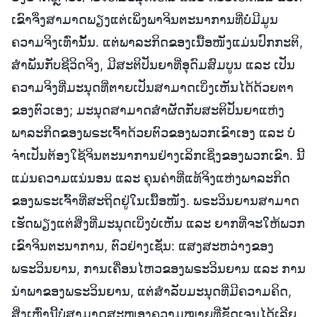
ເຂົາຈຶ່ງສາມາດພຽງແຕ່ເພິ່ງພາຈິນຕະນາການທີ່ບໍ່ມີມູນ
ຄວາມຈິງເທົ່ານັ້ນ. ແຕ່ພາລະກິດຂອງເນື້ອໜັງແມ່ນປົກກະຕິ,
ສຳພັນກັບຊີວິດຈິງ, ມີສະຕິປັນຍາທີ່ອຸດົມສົມບູນ ແລະ ເປັນ
ຄວາມຈິງທີ່ມະນຸດທີ່ຕາຍເປັນສາມາດເບິ່ງເຫັນໄດ້ດ້ວຍຕາ
ຂອງຕົວເອງ; ມະນຸດສາມາດສຳຜັດກັບສະຕິປັນຍາແຫ່ງ
ພາລະກິດຂອງພຣະເຈົ້າດ້ວຍຕົວຂອງພວກເຂົາເອງ ແລະ ບໍ່
ຈຳເປັນຕ້ອງໃຊ້ຈິນຕະນາການຢ່າງເລິກເຊິ່ງຂອງພວກເຂົາ. ນີ້
ແມ່ນຄວາມແນ່ນອນ ແລະ ຄຸນຄ່າທີ່ແທ້ຈິງແຫ່ງພາລະກິດ
ຂອງພຣະເຈົ້າທີ່ສະຖິດຢູ່ໃນເນື້ອໜັງ. ພຣະວິນຍານສາມາດ
ເຮັດພຽງແຕ່ສິ່ງທີ່ມະນຸດເບິ່ງບໍ່ເຫັນ ແລະ ຍາກທີ່ຈະໃຫ້ພວກ
ເຂົາຈິນຕະນາການ, ຕົວຢ່າງເຊັ່ນ: ແສງສະຫວ່າງຂອງ
ພຣະວິນຍານ, ການເຄື່ອນໄຫວຂອງພຣະວິນຍານ ແລະ ການ
ນໍາພາຂອງພຣະວິນຍານ, ແຕ່ສຳລັບມະນຸດທີ່ມີຄວາມຄິດ,
ສິ່ງເຫຼົ່ານີ້ບໍ່ສາມາດສະໜອງຄວາມໝາຍທີ່ຊັດເຈນໄດ້ເລີຍ.