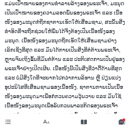
ແມ່ນເປົ້າໝາຍຂອງການທຳລາຍລ້າງຂອງພຣະເຈົ້າ, ມະນຸດ
ເປັນເປົ້າໝາຍຂອງຄວາມລອດພົ້ນຂອງພຣະເຈົ້າ ແລະ ເນື້ອ
ໜັງຂອງມະນຸດກໍຖືກຊາຕານເຮັດໃຫ້ເສື່ອມຊາມ, ສະນັ້ນສິ່ງ
ທຳອິດທີ່ຈະຖືກຊ່ວຍໃຫ້ພົ້ນໄດ້ຈຶ່ງຕ້ອງເປັນເນື້ອໜັງຂອງ
ມະນຸດ. ເນື້ອໜັງຂອງມະນຸດຖືກເຮັດໃຫ້ເສື່ອມຊາມຢ່າງ
ເລິກເຊິ່ງທີ່ສຸດ ແລະ ມັນໄດ້ກາຍເປັນສິ່ງທີ່ຕໍ່ຕ້ານພຣະເຈົ້າ,
ຫຼາຍຈົນເຖິງຂັ້ນທີ່ມັນຕໍ່ຕ້ານ ແລະ ປະຕິເສດການເປັນຢູ່ຂອງ
ພຣະເຈົ້າຢ່າງເປີດເຜີຍ. ເນື້ອໜັງນີ້ເປັນສິ່ງທີ່ວ່າດື້ດ້ານທີ່ສຸດ
ແລະ ບໍ່ມີສິ່ງໃດທີ່ຈະຍາກໄປກວ່າການລິຮານ ຫຼື ປ່ຽນແປງ
ອຸປະນິໄສທີ່ເສື່ອມຊາມຂອງເນື້ອໜັງ. ຊາຕານກາຍເປັນເນື້ອ
ໜັງຂອງມະນຸດມາເພື່ອກໍ່ກວນຄວາມວຸ້ນວາຍ ແລະ ມັນໃຊ້
ເນື້ອໜັງຂອງມະນຸດເພື່ອລົບກວນພາລະກິດຂອງພຣະເຈົ້າ
ແລະ ທຳລາຍແຜນການຂອງພຣະເຈົ້າ ແລະ ດ້ວຍເຫດນັ້ນ
ມະນຸດຈຶ່ງກາຍເປັນຊາຕານ ແລະ ກາຍມາເປັນສັດຕູຂອງ