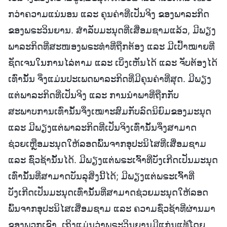
ກວ່າຄວາມແນ່ນອນ ແລະ ຄຸນຄ່າທີ່ເປັນຈິງ ຂອງພາລະກິດ
ຂອງພຣະວິນຍານ. ສຳລັບມະນຸດທີ່ເສື່ອມຊາມແລ້ວ, ມີພຽງ
ພາລະກິດທີ່ສະໜອງພຣະທຳທີ່ຖືກຕ້ອງ ແລະ ມີເປົ້າໝາຍທີ່
ຊັດເຈນໃນການໄລ່ຕາມ ແລະ ເບິ່ງເຫັນໄດ້ ແລະ ຈັບຕ້ອງໄດ້
ເທົ່ານັ້ນ ຈຶ່ງແມ່ນປະເພດພາລະກິດທີ່ມີຄຸນຄ່າທີ່ສຸດ. ມີພຽງ
ແຕ່ພາລະກິດທີ່ເປັນຈິງ ແລະ ການນໍາພາທີ່ຖືກກັບ
ສະພາບການເທົ່ານັ້ນຈຶ່ງເໝາະສົມກັບລົດນິຍົມຂອງມະນຸດ
ແລະ ມີພຽງແຕ່ພາລະກິດທີ່ເປັນຈິງເທົ່ານັ້ນຈຶ່ງສາມາດ
ຊ່ວຍເຫຼືອມະນຸດໃຫ້ລອດພົ້ນຈາກອຸປະນິໄສທີ່ເສື່ອມຊາມ
ແລະ ຊົ່ວຊ້ານັ້ນໄດ້. ມີພຽງແຕ່ພຣະເຈົ້າທີ່ບັງເກີດເປັນມະນຸດ
ເທົ່ານັ້ນທີ່ສາມາດບັນລຸສິ່ງນີ້ໄດ້; ມີພຽງແຕ່ພຣະເຈົ້າທີ່
ບັງເກີດເປັນມະນຸດເທົ່ານັ້ນທີ່ສາມາດຊ່ວຍມະນຸດໃຫ້ລອດ
ພົ້ນຈາກອຸປະນິໄສເສື່ອມຊາມ ແລະ ຄວາມຊົ່ວຊ້າທີ່ຜ່ານມາ
ຂອງພວກເຂົາ. ເຖິງແມ່ນວ່າພຣະວິນຍານມີແກ່ນແທ້ໂດຍ