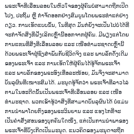
ພຣະເຈົ້າທີ່ເລື່ອນລອຍໃນຫົວໃຈຂອງຜູ້ຄົນບໍ່ສາມາດຖືກເປີດ
ໂປງ, ປະຖິ້ມ ຫຼື ກຳຈັດອອກຢ່າງສົມບູນໂດຍພຣະທຳແຕ່ຢ່າງ
ດຽວ. ການເຮັດແບບນັ້ນ, ໃນທີ່ສຸດ ມັນກໍຍັງຈະເປັນໄປບໍ່ໄດ້ທີ່
ຈະກຳຈັດສິ່ງທີ່ຝັງເລິກເຫຼົ່ານີ້ອອກຈາກຜູ້ຄົນ. ມີພຽງແຕ່ໂດຍ
ການແທນທີ່ສິ່ງທີ່ເລື່ອນລອຍ ແລະ ເໜືອທຳມະຊາດເຫຼົ່ານີ້
ດ້ວຍພຣະເຈົ້າຜູ້ຊົງສຳພັນກັບຊີວິດຈິງ ແລະ ພາບລັກດັ່ງເດີມ
ຂອງພຣະເຈົ້າ ແລະ ການເຮັດໃຫ້ຜູ້ຄົນໄດ້ຮູ້ຈັກພຣະເຈົ້າ
ແລະ ພາບລັກຂອງພຣະອົງເທື່ອລະໜ້ອຍ, ມັນຈຶ່ງຈະສາມາດ
ບັນລຸຜົນທີ່ເໝາະສົມໄດ້. ມະນຸດຮູ້ຈັກວ່າ ພຣະເຈົ້າທີ່ລາວໄລ່
ຕາມໃນອະດີດນັ້ນເປັນພຣະເຈົ້າທີ່ເລື່ອນລອຍ ແລະ ເໜືອ
ທຳມະຊາດ. ພວກເຂົາຮູ້ວ່າສິ່ງທີ່ສາມາດບັນລຸຜົນໄດ້ ບໍ່ແມ່ນ
ການນໍາພາໂດຍກົງຂອງພຣະວິນຍານ ແລະ ແຮງໄກທີ່ຈະ
ເປັນຄຳສັ່ງສອນຂອງບຸກຄົນໃດໜຶ່ງ, ແຕ່ເປັນການນໍາພາຂອງ
ພຣະເຈົ້າທີ່ບັງເກີດເປັນມະນຸດ. ແນວຄິດຂອງມະນຸດຈະຖືກ