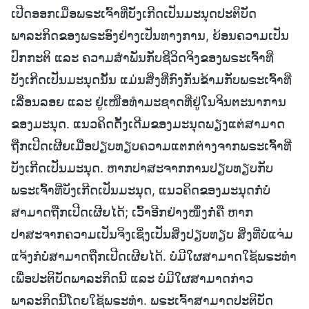
ເປີດອອກເມື່ອພຣະເຈົ້າທີ່ບັງເກີດເປັນມະນຸດປະຕິບັດ
ພາລະກິດຂອງພຣະອົງຢ່າງເປັນທາງການ, ຍ້ອນຄວາມເປັນ
ປົກກະຕິ ແລະ ຄວາມສຳພັນກັບຊີວິດຈິງຂອງພຣະເຈົ້າທີ່
ບັງເກີດເປັນມະນຸດນັ້ນ ແມ່ນສິ່ງທີ່ກົງກັນຂ້າມກັບພຣະເຈົ້າທີ່
ເລື່ອນລອຍ ແລະ ຢູ່ເໜືອທຳມະຊາດທີ່ຢູ່ໃນຈິນຕະນາການ
ຂອງມະນຸດ. ແນວຄິດດັ້ງເດີມຂອງມະນຸດພຽງແຕ່ສາມາດ
ຖືກເປີດເຜີຍເມື່ອປຽບທຽບຄວາມແຕກຕ່າງຈາກພຣະເຈົ້າທີ່
ບັງເກີດເປັນມະນຸດ. ຫາກປາສະຈາກການປຽບທຽບກັບ
ພຣະເຈົ້າທີ່ບັງເກີດເປັນມະນຸດ, ແນວຄິດຂອງມະນຸດກໍ່ບໍ່
ສາມາດຖືກເປີດເຜີຍໄດ້; ເວົ້າອີກຢ່າງໜຶ່ງກໍ່ຄື ຫາກ
ປາສະຈາກຄວາມເປັນຈິງເຊິ່ງເປັນສິ່ງປຽບທຽບ ສິ່ງທີ່ບໍ່ແຈ່ມ
ແຈ້ງກໍບໍ່ສາມາດຖືກເປີດເຜີຍໄດ້. ບໍ່ມີໃຜສາມາດໃຊ້ພຣະທຳ
ເພື່ອປະຕິບັດພາລະກິດນີ້ ແລະ ບໍ່ມີໃຜສາມາດກ່າວ
ພາລະກິດນີ້ໂດຍໃຊ້ພຣະທຳ. ພຣະເຈົ້າສາມາດປະຕິບັດ