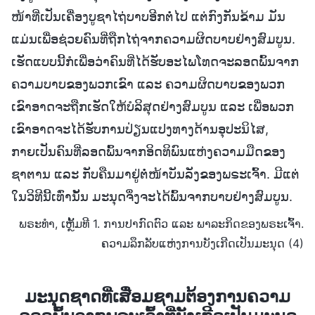
ໜ້າທີ່ເປັນເຄື່ອງບູຊາໄຖ່ບາບອີກຕໍ່ໄປ ແຕ່ກົງກັນຂ້າມ ມັນ
ແມ່ນເພື່ອຊ່ວຍຄົນທີ່ຖືກໄຖ່ຈາກຄວາມຜິດບາບຢ່າງສົມບູນ.
ເຮັດແບບນີ້ກໍເພື່ອວ່າຄົນທີ່ໄດ້ຮັບອະໄພໂທດຈະລອດພົ້ນຈາກ
ຄວາມບາບຂອງພວກເຂົາ ແລະ ຄວາມຜິດບາບຂອງພວກ
ເຂົາອາດຈະຖືກເຮັດໃຫ້ບໍລິສຸດຢ່າງສົມບູນ ແລະ ເພື່ອພວກ
ເຂົາອາດຈະໄດ້ຮັບການປ່ຽນແປງທາງດ້ານອຸປະນິໄສ,
ກາຍເປັນຄົນທີ່ລອດພົ້ນຈາກອິດທິພົນແຫ່ງຄວາມມືດຂອງ
ຊາຕານ ແລະ ກັບຄືນມາຢູ່ຕໍ່ໜ້າບັນລັງຂອງພຣະເຈົ້າ. ມີແຕ່
ໃນວິທີນີ້ເທົ່ານັ້ນ ມະນຸດຈຶ່ງຈະໄດ້ພົ້ນຈາກບາບຢ່າງສົມບູນ.
ພຣະທຳ, ເຫຼັ້ມທີ 1. ການປາກົດຕົວ ແລະ ພາລະກິດຂອງພຣະເຈົ້າ.
ຄວາມລຶກລັບແຫ່ງການບັງເກີດເປັນມະນຸດ (4)
ມະນຸດຊາດທີ່ເສື່ອມຊາມຕ້ອງການຄວາມ