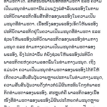
ທຳມະດາໄດ້. ລັກສະນະພາຍນອກທີ່ທຳມະດາ ແລະ ຄວາມ
ເປັນມະນຸດທຳມະດານີ້ແມ່ນພຽງພໍສຳລັບພຣະອົງໃນການ
ປະຕິບັດພາລະກິດອັນສັກສິດຂອງພຣະອົງໃນຄວາມເປັນ
ມະນຸດທີ່ທຳມະດາ. ເນື້ອໜັງຂອງພຣະອົງເຮັດໃຫ້ພຣະອົງ
ປະຕິບັດພາລະກິດຢູ່ໃນຄວາມເປັນມະນຸດທີ່ທຳມະດາ ແລະ
ຊ່ວຍໃຫ້ພຣະອົງປະຕິບັດພາລະກິດຂອງພຣະອົງທ່າມກາງ
ມະນຸດ ແລະ ທ່າມກາງຄວາມເປັນມະນຸດທຳມະດາຂອງ
ພຣະອົງ, ຍິ່ງໄປກວ່ານັ້ນ ກໍຍັງຊ່ວຍໃຫ້ພຣະອົງປະຕິບັດ
ພາລະກິດແຫ່ງຄວາມລອດພົ້ນໃນທ່າມກາງມະນຸດ. ເຖິງ
ແມ່ນວ່າ ຄວາມເປັນມະນຸດທຳມະດາຂອງພຣະອົງໄດ້ກໍ່ໃຫ້
ເກີດຄວາມສັບສົນວຸ້ນວາຍຫຼາຍປະການໃນທ່າມກາງມະນຸດ,
ຄວາມສັບສົນວຸ້ນວາຍດັ່ງກ່າວກໍບໍ່ມີຜົນກະທົບໃດໆຕໍ່ພາລະ
ກິດທໍາມະດາຂອງພຣະອົງ. ສະຫຼຸບກໍຄື ພາລະກິດຂອງເນື້ອ
ໜັງທີ່ທຳມະດາຂອງພຣະອົງມີຜົນປະໂຫຍດຕໍ່ມະນຸດຫຼາຍ