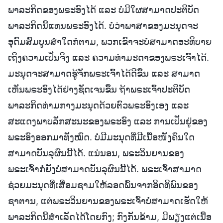
ພາລະກິດຂອງພຣະອົງໄດ້ ແລະ ບໍ່ມີໃຜສາມາດປະຕິບັດ
ພາລະກິດນີ້ແທນພຣະອົງໄດ້. ບໍ່ວ່າພາສາຂອງມະນຸດຈະ
ອຸດົມສົມບູນສໍ່າໃດກໍຕາມ, ພວກເຂົາຈະບໍ່ສາມາດອະທິບາຍ
ເຖິງຄວາມເປັນຈິງ ແລະ ຄວາມທຳມະດາຂອງພຣະເຈົ້າໄດ້.
ມະນຸດຈະສາມາດຮູ້ຈັກພຣະເຈົ້າໄດ້ດີຂຶ້ນ ແລະ ສາມາດ
ເຫັນພຣະອົງໄດ້ຢ່າງຊັດເຈນຂຶ້ນ ຖ້າພຣະເຈົ້າປະຕິບັດ
ພາລະກິດທ່າມກາງມະນຸດດ້ວຍຕົວພຣະອົງເອງ ແລະ
ສະແດງພາບລັກສະນະຂອງພຣະອົງ ແລະ ການເປັນຢູ່ຂອງ
ພຣະອົງອອກມາທັງໝົດ. ບໍ່ມີມະນຸດທີ່ມີເນື້ອໜັງຄົນໃດ
ສາມາດບັນລຸຜົນນີ້ໄດ້. ແນ່ນອນ, ພຣະວິນຍານຂອງ
ພຣະເຈົ້າກໍຍັງບໍ່ສາມາດບັນລຸຜົນນີ້ໄດ້. ພຣະເຈົ້າສາມາດ
ຊ່ວຍມະນຸດທີ່ເສື່ອມຊາມໃຫ້ລອດພົ້ນຈາກອິດທິພົນຂອງ
ຊາຕານ, ແຕ່ພຣະວິນຍານຂອງພຣະເຈົ້າບໍ່ສາມາດເຮັດໃຫ້
ພາລະກິດນີ້ສຳເລັດໄດ້ໂດຍກົງ; ກົງກັນຂ້າມ, ມີພຽງແຕ່ເນື້ອ