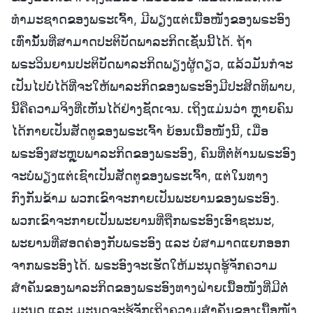
ທຳມະຊາດຂອງພຣະເຈົ້າ, ມີພຽງແຕ່ເນື້ອໜັງຂອງພຣະອົງ
ເທົ່ານັ້ນທີ່ສາມາດປະຕິບັດພາລະກິດເຊັ່ນນີ້ໄດ້. ຖ້າ
ພຣະວິນຍານປະຕິບັດພາລະກິດພຽງຜູ້ດຽວ, ແລ້ວມັນກໍຈະ
ເປັນໄປບໍ່ໄດ້ທີ່ຈະໃຫ້ພາລະກິດຂອງພຣະອົງມີປະສິດທິພາບ,
ນີ້ຄືຄວາມຈິງທີ່ເຫັນໄດ້ຢ່າງຊັດເຈນ. ເຖິງແມ່ນວ່າ ຫຼາຍຄົນ
ໄດ້ກາຍເປັນສັດຕູຂອງພຣະເຈົ້າ ຍ້ອນເນື້ອໜັງນີ້, ເມື່ອ
ພຣະອົງສະຫຼຸບພາລະກິດຂອງພຣະອົງ, ຄົນທີ່ຕໍ່ຕ້ານພຣະອົງ
ຈະບໍ່ພຽງແຕ່ເຊົາເປັນສັດຕູຂອງພຣະເຈົ້າ, ແຕ່ໃນທາງ
ກົງກັນຂ້າມ ພວກເຂົາຈະກາຍເປັນພະຍານຂອງພຣະອົງ.
ພວກເຂົາຈະກາຍເປັນພະຍານທີ່ຖືກພຣະອົງເອົາຊະນະ,
ພະຍານທີ່ສອດຄ່ອງກັບພຣະອົງ ແລະ ບໍ່ສາມາດແຍກອອກ
ຈາກພຣະອົງໄດ້. ພຣະອົງຈະເຮັດໃຫ້ມະນຸດຮູ້ຈັກຄວາມ
ສຳຄັນຂອງພາລະກິດຂອງພຣະອົງທາງຝ່າຍເນື້ອໜັງທີ່ມີຕໍ່
ມະນຸດ ແລະ ມະນຸດຈະຮູ້ຈັກເຖິງຄວາມສຳຄັນຂອງເນື້ອໜັງ