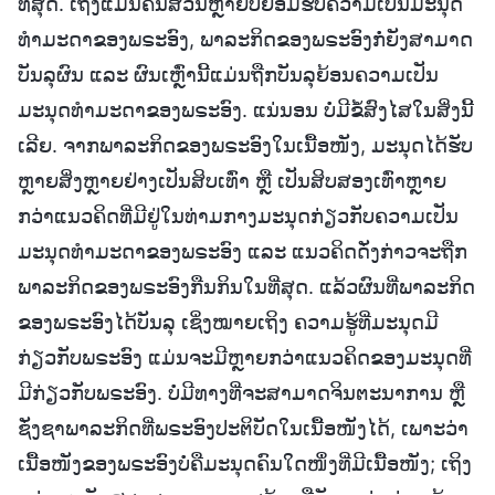
ທີ່ສຸດ. ເຖິງແມ່ນຄົນສ່ວນຫຼາຍບໍ່ຍອມຮັບຄວາມເປັນມະນຸດ
ທຳມະດາຂອງພຣະອົງ, ພາລະກິດຂອງພຣະອົງກໍ່ຍັງສາມາດ
ບັນລຸຜົນ ແລະ ຜົນເຫຼົ່ານີ້ແມ່ນຖືກບັນລຸຍ້ອນຄວາມເປັນ
ມະນຸດທຳມະດາຂອງພຣະອົງ. ແນ່ນອນ ບໍ່ມີຂໍ້ສົງໄສໃນສິ່ງນີ້
ເລີຍ. ຈາກພາລະກິດຂອງພຣະອົງໃນເນື້ອໜັງ, ມະນຸດໄດ້ຮັບ
ຫຼາຍສິ່ງຫຼາຍຢ່າງເປັນສິບເທົ່າ ຫຼື ເປັນສິບສອງເທົ່າຫຼາຍ
ກວ່າແນວຄິດທີ່ມີຢູ່ໃນທ່າມກາງມະນຸດກ່ຽວກັບຄວາມເປັນ
ມະນຸດທຳມະດາຂອງພຣະອົງ ແລະ ແນວຄິດດັ່ງກ່າວຈະຖືກ
ພາລະກິດຂອງພຣະອົງກືນກິນໃນທີ່ສຸດ. ແລ້ວຜົນທີ່ພາລະກິດ
ຂອງພຣະອົງໄດ້ບັນລຸ ເຊິ່ງໝາຍເຖິງ ຄວາມຮູ້ທີ່ມະນຸດມີ
ກ່ຽວກັບພຣະອົງ ແມ່ນຈະມີຫຼາຍກວ່າແນວຄິດຂອງມະນຸດທີ່
ມີກ່ຽວກັບພຣະອົງ. ບໍ່ມີທາງທີ່ຈະສາມາດຈິນຕະນາການ ຫຼື
ຊັ່ງຊາພາລະກິດທີ່ພຣະອົງປະຕິບັດໃນເນື້ອໜັງໄດ້, ເພາະວ່າ
ເນື້ອໜັງຂອງພຣະອົງບໍ່ຄືມະນຸດຄົນໃດໜຶ່ງທີ່ມີເນື້ອໜັງ; ເຖິງ