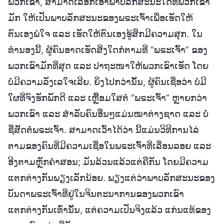
ພວກເຂົາ, ສາມາດເລືອກເອົາພາບລັກສະນະໃດທີ່ພວກເຂົາ
ມັກ ໃຫ້ເປັນພາບລັກສະນະຂອງພຣະເຈົ້າເພື່ອເຮັດໃຫ້
ຕົນເອງພໍໃຈ ແລະ ເຮັດໃຫ້ຕົນເອງຮູ້ສຶກມີຄວາມສຸກ. ໃນ
ທຳນອງນີ້, ຜູ້ຄົນອາດເຮັດສິ່ງໃດກໍຕາມທີ່ “ພຣະເຈົ້າ” ຂອງ
ພວກເຂົາມັກທີ່ສຸດ ແລະ ປາຖະໜາໃຫ້ພວກເຂົາເຮັດ ໂດຍ
ບໍ່ມີຄວາມລັງເລໃຈເລີຍ. ຍິ່ງໄປກວ່ານັ້ນ, ຜູ້ຄົນເຊື່ອວ່າ ບໍ່ມີ
ໃຜທີ່ຈົງຮັກພັກດີ ແລະ ເຫຼື້ອມໃສຕໍ່ “ພຣະເຈົ້າ” ຫຼາຍກວ່າ
ພວກເຂົາ ແລະ ສໍາລັບຄົນອື່ນໆແມ່ນໝາຕ່າງຊາດ ແລະ ບໍ່
ຊື່ສັດຕໍ່ພຣະເຈົ້າ. ສາມາດເວົ້າໄດ້ວ່າ ນີ້ແມ່ນວິທີການໄລ່
ຕາມຂອງຄົນທີ່ມີຄວາມເຊື່ອໃນພຣະເຈົ້າທີ່ເລື່ອນລອຍ ແລະ
ອີງຕາມຫຼັກຄຳສອນ; ມັນລ້ວນແລ້ວແຕ່ຄືກັນ ໂດຍມີຄວາມ
ແຕກຕ່າງກັນພຽງເລັກນ້ອຍ. ພຽງແຕ່ວ່າພາບລັກສະນະຂອງ
ບັນດາພຣະເຈົ້າທີ່ຢູ່ໃນຈິນຕະນາການຂອງພວກເຂົາ
ແຕກຕ່າງກັນເທົ່ານັ້ນ, ແຕ່ຄວາມເປັນຈິງແລ້ວ ແກ່ນແທ້ຂອງ