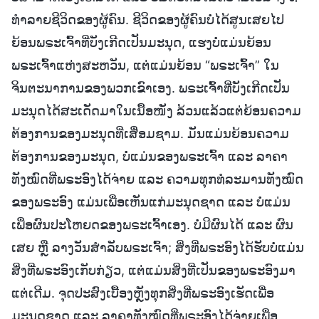
ທໍາລາຍຊີວິດຂອງຜູ້ຄົນ. ຊີວິດຂອງຜູ້ຄົນບໍ່ໄດ້ສູນເສຍໄປ
ຍ້ອນພຣະເຈົ້າທີ່ບັງເກີດເປັນມະນຸດ, ແຮງບໍ່ແມ່ນຍ້ອນ
ພຣະເຈົ້າແຫ່ງສະຫວັນ, ແຕ່ແມ່ນຍ້ອນ “ພຣະເຈົ້າ” ໃນ
ຈິນຕະນາການຂອງພວກເຂົາເອງ. ພຣະເຈົ້າທີ່ບັງເກີດເປັນ
ມະນຸດໄດ້ສະເດັດມາໃນເນື້ອໜັງ ລ້ວນແລ້ວແຕ່ຍ້ອນຄວາມ
ຕ້ອງການຂອງມະນຸດທີ່ເສື່ອມຊາມ. ມັນແມ່ນຍ້ອນຄວາມ
ຕ້ອງການຂອງມະນຸດ, ບໍ່ແມ່ນຂອງພຣະເຈົ້າ ແລະ ລາຄາ
ທັງໝົດທີ່ພຣະອົງໄດ້ຈ່າຍ ແລະ ຄວາມທຸກທໍລະມານທັງໝົດ
ຂອງພຣະອົງ ແມ່ນເພື່ອເຫັນແກ່ມະນຸດຊາດ ແລະ ບໍ່ແມ່ນ
ເພື່ອຜົນປະໂຫຍດຂອງພຣະເຈົ້າເອງ. ບໍ່ມີຜົນໄດ້ ແລະ ຜົນ
ເສຍ ຫຼື ລາງວັນສຳລັບພຣະເຈົ້າ; ສິ່ງທີ່ພຣະອົງໄດ້ຮັບບໍ່ແມ່ນ
ສິ່ງທີ່ພຣະອົງເກັບກ່ຽວ, ແຕ່ແມ່ນສິ່ງທີ່ເປັນຂອງພຣະອົງມາ
ແຕ່ເດີມ. ຈຸດປະສົງເບື້ອງຫຼັງທຸກສິ່ງທີ່ພຣະອົງເຮັດເພື່ອ
ມະນຸດຊາດ ແລະ ລາຄາທັງໝົດທີ່ພຣະອົງໄດ້ຈ່າຍເພື່ອ