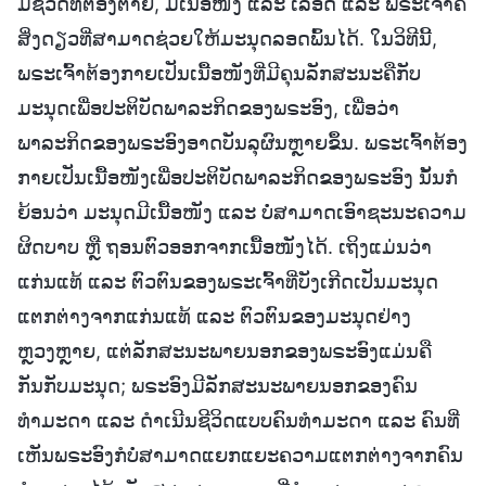
ມີຊີວິດທີ່ຕ້ອງຕາຍ, ມີເນື້ອໜັງ ແລະ ເລືອດ ແລະ ພຣະເຈົ້າຄື
ສິ່ງດຽວທີ່ສາມາດຊ່ວຍໃຫ້ມະນຸດລອດພົ້ນໄດ້. ໃນວິທີນີ້,
ພຣະເຈົ້າຕ້ອງກາຍເປັນເນື້ອໜັງທີ່ມີຄຸນລັກສະນະຄືກັບ
ມະນຸດເພື່ອປະຕິບັດພາລະກິດຂອງພຣະອົງ, ເພື່ອວ່າ
ພາລະກິດຂອງພຣະອົງອາດບັນລຸຜົນຫຼາຍຂຶ້ນ. ພຣະເຈົ້າຕ້ອງ
ກາຍເປັນເນື້ອໜັງເພື່ອປະຕິບັດພາລະກິດຂອງພຣະອົງ ນັ້ນກໍ
ຍ້ອນວ່າ ມະນຸດມີເນື້ອໜັງ ແລະ ບໍ່ສາມາດເອົາຊະນະຄວາມ
ຜິດບາບ ຫຼື ຖອນຕົວອອກຈາກເນື້ອໜັງໄດ້. ເຖິງແມ່ນວ່າ
ແກ່ນແທ້ ແລະ ຕົວຕົນຂອງພຣະເຈົ້າທີ່ບັງເກີດເປັນມະນຸດ
ແຕກຕ່າງຈາກແກ່ນແທ້ ແລະ ຕົວຕົນຂອງມະນຸດຢ່າງ
ຫຼວງຫຼາຍ, ແຕ່ລັກສະນະພາຍນອກຂອງພຣະອົງແມ່ນຄື
ກັນກັບມະນຸດ; ພຣະອົງມີລັກສະນະພາຍນອກຂອງຄົນ
ທຳມະດາ ແລະ ດຳເນີນຊີວິດແບບຄົນທຳມະດາ ແລະ ຄົນທີ່
ເຫັນພຣະອົງກໍບໍ່ສາມາດແຍກແຍະຄວາມແຕກຕ່າງຈາກຄົນ