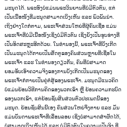
ມະນຸດໄດ້. ພຣະອົງບໍ່ແມ່ນພຣະວິນຍານທີ່ບໍ່ມີຕົວຕົນ, ແຕ່
ເປັນເນື້ອໜັງທີ່ມະນຸດສາມາດເບິ່ງເຫັນ ແລະ ພົວພັນນໍາ.
ເຖິງຢ່າງໃດກໍຕາມ, ພຣະເຈົ້າສ່ວນໃຫຍ່ທີ່ຜູ້ຄົນເຊື່ອ ແມ່ນ
ພຣະເຈົ້າທີ່ບໍ່ມີເນື້ອໜັງເຊິ່ງບໍ່ມີຕົວຕົນ ເຊິ່ງຍັງເປັນຮູບຮ່າງທີ່
ເປັນອິດສະຫຼະອີກດ້ວຍ. ໃນທຳນອງນີ້, ພຣະເຈົ້າທີ່ບັງເກີດ
ເປັນມະນຸດໄດ້ກາຍເປັນສັດຕູຂອງຄົນສ່ວນຫຼາຍທີ່ເຊື່ອໃນ
ພຣະເຈົ້າ ແລະ ໃນທຳນອງດຽວກັນ, ຄົນທີ່ບໍ່ສາມາດ
ຍອມຮັບເອົາຄວາມຈິງຂອງການບັງເກີດເປັນມະນຸດຂອງ
ພຣະເຈົ້າກໍກາຍເປັນຄູ່ຕໍ່ສູ້ຂອງພຣະເຈົ້າ. ມະນຸດມີແນວຄິດ
ບໍ່ແມ່ນຍ້ອນວິທີການຄິດຂອງພວກເຂົາ ຫຼື ຍ້ອນຄວາມກະບົດ
ຂອງພວກເຂົາ, ແຕ່ຍ້ອນຊັບສິນສ່ວນຕົວປະເພດນີ້ຂອງ
ມະນຸດ. ຍ້ອນຊັບສິນນີ້ເອງ ຄົນສ່ວນໃຫຍ່ຈຶ່ງຕາຍ ແລະ ມັນ
ແມ່ນບັນດາພຣະເຈົ້າທີ່ເລື່ອນລອຍ ເຊິ່ງບໍ່ສາມາດສໍາຜັດໄດ້,
ບໍ່ສາມາດເບິ່ງເຫັນໄດ້ ແລະ ບໍ່ມີຕົວຕົນໃນຄວາມເປັນຈິງ ທີ່