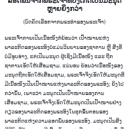
ລອດພົ້ນຈາກພຣະເຈົ້າທີ່ບັງເກີດເປັນມະນຸດ
ຫຼາຍຍິ່ງກວ່າ
(ບົດຄັດເລືອກຈາກພຣະທຳຂອງພຣະເຈົ້າ)
ພຣະເຈົ້າກາຍເປັນເນື້ອໜັງກໍຍ້ອນວ່າ ເປົ້າໝາຍແຫ່ງ
ພາລະກິດຂອງພຣະອົງບໍ່ແມ່ນວິນຍານຂອງຊາຕານ ຫຼື ສິ່ງທີ່
ບໍ່ມີຮູບຮ່າງ, ແຕ່ເປັນມະນຸດ ຜູ້ເຊິ່ງມີເນື້ອໜັງ ແລະ ຖືກ
ຊາຕານເຮັດໃຫ້ເສື່ອມຊາມ. ແນ່ນອນ ຍ້ອນວ່າເນື້ອໜັງຂອງ
ມະນຸດຖືກເຮັດໃຫ້ເສື່ອມຊາມ, ພຣະເຈົ້າຈຶ່ງເຮັດໃຫ້ມະນຸດທີ່
ມີເນື້ອໜັງເປັນເປົ້າໝາຍແຫ່ງພາລະກິດຂອງພຣະອົງ; ຍິ່ງໄປ
ກວ່ານັ້ນ, ເພາະວ່າ ມະນຸດເປັນເປົ້າໝາຍຂອງການ
ເສື່ອມຊາມ, ພຣະເຈົ້າຈຶ່ງເຮັດໃຫ້ມະນຸດເປັນເປົ້າໝາຍຢ່າງ
ດຽວຂອງພາລະກິດຂອງພຣະອົງໃນທຸກຂັ້ນຕອນຂອງ
ພາລະກິດແຫ່ງຄວາມລອດພົ້ນຂອງພຣະອົງ. ມະນຸດເປັນສິ່ງ