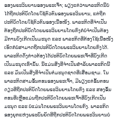
ຂອງພຣະວິນຍານຂອງພຣະເຈົ້າ; ພຽງແຕ່ວ່າພາລະກິດນີ້ບໍ່
ໄດ້ຖືກປະຕິບັດໂດຍໃຊ້ຕົວຕົນຂອງພຣະວິນຍານ, ແຕ່ຖືກ
ປະຕິບັດໂດຍໃຊ້ຕົວຕົນຂອງເນື້ອໜັງ. ພາລະກິດທີ່ຈຳເປັນ
ຕ້ອງຖືກປະຕິບັດໂດຍພຣະວິນຍານໂດຍກົງກໍບໍ່ຈຳເປັນຕ້ອງ
ມີການບັງເກີດເປັນມະນຸດ ແລະ ພາລະກິດທີ່ຕ້ອງໃຊ້ເນື້ອໜັງ
ເຮັດກໍບໍ່ສາມາດຖືກປະຕິບັດໂດຍພຣະວິນຍານໂດຍກົງໄດ້.
ພາລະກິດດັ່ງກ່າວຕ້ອງໄດ້ປະຕິບັດໂດຍພຣະເຈົ້າທີ່ບັງເກີດ
ເປັນມະນຸດເທົ່ານັ້ນ. ນີ້ແມ່ນສິ່ງທີ່ຈຳເປັນສຳລັບພາລະກິດນີ້
ແລະ ມັນເປັນສິ່ງທີ່ຈຳເປັນຕໍ່ມະນຸດຊາດທີ່ເສື່ອມຊາມ. ໃນ
ພາລະກິດສາມຂັ້ນຕອນຂອງພຣະເຈົ້າ, ມີພຽງແຕ່ຂັ້ນຕອນ
ດຽວທີ່ຖືກປະຕິບັດໂດຍພຣະວິນຍານໂດຍກົງ ແລະ ສອງຂັ້ນ
ຕອນທີ່ເຫຼືອແມ່ນຖືກປະຕິບັດໂດຍພຣະເຈົ້າທີ່ບັງເກີດເປັນ
ມະນຸດ ແລະ ບໍ່ແມ່ນໂດຍພຣະວິນຍານໂດຍກົງ. ພາລະກິດ
ຂອງຍຸກແຫ່ງພຣະບັນຍັດທີ່ຖືກປະຕິບັດໂດຍພຣະວິນຍານບໍ່