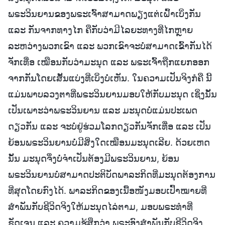
ພຣະວິນຍານຂອງພຣະເຈົ້າສາມາດພຽງແຕ່ເຝົ້າເບິ່ງກັນ
ແລະ ກັນຈາກທາງໄກ ຄືກັບວ່າມີໄລຍະທາງທີ່ໄກຫຼາຍ
ລະຫວ່າງພວກເຂົາ ແລະ ພວກເຂົາຈະບໍ່ສາມາດເຂົ້າກັນໄດ້
ຈັກເທື່ອ ເໝືອນກັບວ່າມະນຸດ ແລະ ພຣະເຈົ້າຖືກແຍກອອກ
ຈາກກັນໂດຍເສັ້ນແບ່ງທີ່ເບິ່ງບໍ່ເຫັນ. ໃນຄວາມເປັນຈິງກໍຄື ນີ້
ແມ່ນພາບລວງຕາທີ່ພຣະວິນຍານມອບໃຫ້ກັບມະນຸດ ເຊິ່ງນັ້ນ
ເປັນເພາະວ່າພຣະວິນຍານ ແລະ ມະນຸດບໍ່ແມ່ນປະເພດ
ດຽວກັນ ແລະ ຈະບໍ່ຢູ່ຮ່ວມໂລກດຽວກັນຈັກເທື່ອ ແລະ ເປັນ
ຍ້ອນພຣະວິນຍານບໍ່ມີສິ່ງໃດເໝືອນມະນຸດເລີຍ. ດ້ວຍເຫດ
ນັ້ນ ມະນຸດຈຶ່ງບໍ່ຈຳເປັນຕ້ອງມີພຣະວິນຍານ, ຍ້ອນ
ພຣະວິນຍານບໍ່ສາມາດປະຕິບັດພາລະກິດທີ່ມະນຸດຕ້ອງການ
ທີ່ສຸດໂດຍກົງໄດ້. ພາລະກິດຂອງເນື້ອໜັງມອບເປົ້າໝາຍທີ່
ສຳພັນກັບຊີວິດຈິງໃຫ້ມະນຸດໄລ່ຕາມ, ມອບພຣະທຳທີ່
ຊັດເຈນ ແລະ ຄວາມຮູ້ສຶກວ່າ ພຣະອົງສຳພັນກັບຊີວິດຈິງ