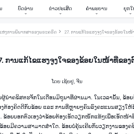
ີນ
ບົດອ່ານ
ຂ່າວປະເສີດ
ຄຳພະຍານ
ຍຸກໃ
ັ່ງແຫ່ງການພິພາກສາຂອງພຣະຄຣິດ
27. ການແກ້ໄຂແຮງຈູງໃຈຂອງຂ້ອຍໃນໜ້າທ
7. ການແກ້ໄຂແຮງຈູງໃຈຂອງຂ້ອຍໃນໜ້າທີ່ຂອງຕ
ໂດຍ ເຊ້ຍຢູ, ຈີນ
ຜູ້ນຳຄຣິສຕະຈັກໃນເດືອນມິຖຸນາທີ່ຜ່ານມາ. ໃນເວລານັ້ນ, ຂ້ອຍຮູ
ອຍນ້ອງຕ້ອງຄິດດີກັບຂ້ອຍ ແລະ ການທີ່ຫຼາຍໆຄົນລົງຄະແນນສຽງໃ
. ຂ້ອຍບອກຕົວເອງວ່າຂ້ອຍຕ້ອງເຮັດວຽກໜັກແທ້ໆເພື່ອເຮັດໜ້າທີ່ນີ
່າຂ້ອຍມີຄວາມສາມາດສ່ຳໃດ. ຂ້ອຍບໍ່ຄຸ້ນເຄີຍກັບວຽກງານຂອງຄຣ