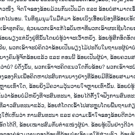
ໜຶ່ງຄາວໜຶ່ງ. ຈິດໃຈຂອງຂ້ອຍມ້ວນກັນເປັນມັດ ແລະ ຂ້ອຍບໍ່ສາມາດເຂົ້
ໄປນອນ. ໃນທີ່ຊຸມນຸມໃນມື້ຕໍ່ມາ ຂ້ອຍເບິ່ງເອື້ອຍນ້ອງທີ່ຂ້ອ
ເຂົາທຸກຄົນ, ຊ່ວຍພວກເຂົາແກ້ໄຂບັນຫາທີ່ພວກເຂົາຜະເຊີນໂດຍ
ຍພຽງແຕ່ນັ່ງຢູ່ທີ່ນັ້ນໂດຍບໍ່ຮູ້ວ່າຈະເວົ້າຫຍັງ. ຂ້ອຍຮູ້ສຶກອຶດອັ
ັງເລີຍ, ພວກເຂົາຈະບໍ່ຄິດວ່າຂ້ອຍເປັນພຽງໄມ້ປະດັບໃນຖານະຜູ້ນຳ
່ານີ້ບາງຄົນຮູ້ຈັກຂ້ອຍແລ້ວ ແລະ ຕອນນີ້ ຂ້ອຍເປັນຜູ້ນຳ, ຂ້ອຍຄ
ວ່າບໍ? ບໍ່ດັ່ງນັ້ນ, ພວກເຂົາຈະຄິດແນວໃດກັບຂ້ອຍ? ພວກເຂົາຈະບໍ່ເ
ງຂອງຕົນເພື່ອຄິດຫາປະສົບການບາງຢ່າງທີ່ຂ້ອຍມີທີ່ຂ້ອຍສາມາດແບ
ຼາຍເທົ່າໃດ, ຂ້ອຍຍິ່ງມີຄວາມວຸ້ນວາຍໃຈຫຼາຍເທົ່ານັ້ນ. ຂ້ອຍບໍ່ຮູ້
່ເຫັນວ່າຂ້ອຍບໍ່ມີຫຍັງທີ່ຈະສົນທະນາ, ຂ້ອຍໄດ້ຕັ້ງໃຈຟັງການສົນ
ີ່ລາວສົນທະນາແລ້ວ, ຂ້ອຍກໍ່ໂດດເຂົ້າໄປສະຫຼຸບໂດຍພື້ນຖານກ່ຽວກັ
ດງໃຫ້ເຫັນວ່າ ການສົນທະນາ ແລະ ຄວາມເຂົ້າໃຈຂອງຂ້ອຍດີກວ
ັດໄດ້ດີ, ຂ້ອຍເໝາະສົມກັບຕຳແໜ່ງຜູ້ນຳ. ຂ້ອຍຮູ້ເປັນຢ່າງດີວ່າ ທ
ໃຈຂອງຄູ່ຮ່ວມງານຂອງຂ້ອຍທີ່ຂ້ອຍນໍາເອົາມາໃຊ້ສ່ວນຕົວ. ຂ້ອຍຮູ້