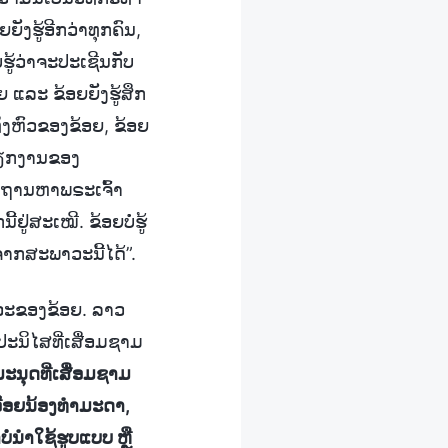
ັງຮູ້ອີກວ່າທຸກຄົນ,
່ຮູ້ວ່າຈະປະເຊີນກັບ
າຍ ແລະ ຂ້ອຍຍັງຮູ້ສຶກ
ເທິງຫົວຂອງຂ້ອຍ, ຂ້ອຍ
ນວຽກງານຂອງ
ທິຖານຫາພຣະເຈົ້າ
້ຢູ່ສະເໝີ. ຂ້ອຍບໍ່ຮູ້
ນຈາກສະພາວະນີ້ໄດ້”.
າວະຂອງຂ້ອຍ. ລາວ
ະນິໄສທີ່ເສື່ອມຊາມ
ມະນຸດທີ່ເສື່ອມຊາມ
ອື້ອຍນ້ອງທຳມະດາ,
ໍ່ນໍາໃຊ້ຮູບແບບ ຫຼື