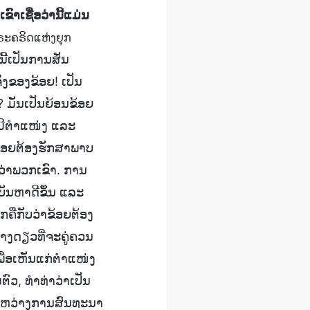
ຂົາເຊື່ອວ່ານີ້ແມ່ນ
ພຣະຄຣິດແຫ່ງຍຸກ
ີ້ເປັນການສັ່ນ
ິງຂອງຂ້ອຍ! ເປັນ
? ມັນເປັນຍ້ອນຂ້ອຍ
ອຍມີຕຳແໜ່ງ ແລະ
ຂ້ອຍຕ້ອງຮັກສາພາບ
ກວ່າພວກເຂົາ. ການ
ບັນຫາດີຂຶ້ນ ແລະ
ກຄືກັບວ່າຂ້ອຍຕ້ອງ
ນທາງດຽວທີ່ຈະຄູ່ຄວນ
ເພື່ອເຫັນແກ່ຕຳແໜ່ງ
ົວ, ທຳທ່າວ່າເປັນ
ງສະຫວ່າງການສົນທະນາ