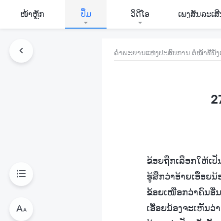
​ໜ້າຫຼັກ
ປຶ້ມ
ວິ​ດີ​ໂອ
ເພງສັນລະເສ
ຄຳພະຍານແຫ່ງປະສົບການ ຕໍ່ໜ້າທີ່ນ
2
ຂ້ອຍຖືກເລືອກໃຫ້ເປັນ
ຮູ້ສຶກວ່າອ້າຍເອື້
ຂ້ອຍເໜືອກວ່າຄົນອື່ນ
ເອື້ອຍນ້ອງຈະເຫັນວ