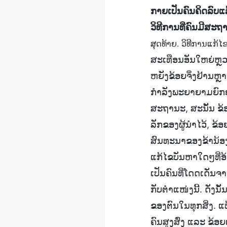
ກາຍເປັນຄົນຄິດລົບແລ້ວ
ວິທີການທີ່ຄົນມີສະ
ສຸດທ້າຍ. ວິທີການແກ
ສະເທືອນອັນໃຫຍ່ຫຼວ
ຫຍັງຂ້ອຍຈຶ່ງຢ້ານຫຼ
ກຳລັງພະຍາຍາມຍົກຍໍຕ
ສະຖານະ, ສະນັ້ນ ຂ້
ລັກຂອງຜູ້ນຳໄວ້, ຂ້
ສົນທະນາຂອງຂ້ານ້ອງ
ແກ້ໄຂບັນຫາໃດໆທີ່ອ້
ເປັນຄົນທີ່ໂດດເດັ່ນຈ
ກັບຕຳແໜ່ງນີ້. ດັ່ງ
ຂອງຕົນໃນທຸກສິ່ງ. 
ຄົນສູງສົ່ງ ແລະ ຂ້