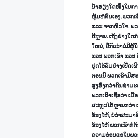
ນໍ້າສຽງໃດໜຶ່ງໃນກາ
ຫຸ້ມຫໍ່ຕົນເອງ. ພວກ
ແລະ ຈາກຫົວໃຈ. ພວກເ
ດີຫຼາຍ. ເຖິງຢ່າງໃດກ
ໃຫຍ່, ຄືກັບວ່າບໍ່ມີ
ແລະ ພວກເຂົາ ແລະ ຄ
ຢຸດໂອ້ລົມຢ່າງເປີດເຜີ
ຕອນນີ້ ພວກເຂົາມີສະ
ສູງສົ່ງກວ່າຄົນທໍາ
ພວກເຂົາເຊື່ອວ່າ ເມ
ສະຫຼະໄດ້ຫຼາຍກວ່າ ແ
ຮ້ອງໄຫ້, ບໍ່ວ່າສະມ
ຮ້ອງໄຫ້ ພວກເຂົາກໍຕ້
ຄວາມອ່ອນແອໃນພວກເຂົາ