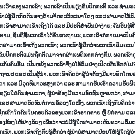
ນເວົ້າຂອງພວກເຂົາ; ພວກເຂົາເປັນພຽງຄົນປົກກະຕິ ແລະ ທຳມະດ
ເຂົາບໍ່ຮູ້ສຶກກົດດັນທາງດ້ານຈິດຕະວິທະຍາໃດໆ ແລະ ສາມາດໂອ້ລົ
ຂົາສາມາດເຂົ້າເຖິງໄດ້ ແລະ ມີປະຕິສຳພັນນໍາງ່າຍ; ຄົນອື່ນຮູ້ສ
ໍຕາມ, ທັນທີທີ່ພວກເຂົາໄດ້ຮັບສະຖານະ, ພວກເຂົາກໍກາຍມາເປັນຄົນ
ຜູ້ໃດສາມາດເຂົ້າເຖິງພວກເຂົາ; ພວກເຂົາຮູ້ສຶກວ່າພວກເຂົາສົມຄວ
ົນປົກກະຕິແມ່ນຖືກຕັດມາຈາກຜ້າແພທີ່ແຕກຕ່າງກັນ. ພວກເຂົາດ
ຍກັບຄົນອື່ນ. ເປັນຫຍັງພວກເຂົາຈຶ່ງບໍ່ໂອ້ລົມຢ່າງເປີດເຜີຍອີກຕໍ່ໄປ
ຖານະ ແລະ ເປັນຜູ້ນໍາ. ພວກເຂົາຄິດວ່າຜູ້ນໍາຕ້ອງມີພາບລັກໂດຍ
ມະດາ ແລະ ມີວຸດທິພາວະສູງກວ່າ ແລະ ສາມາດຮັບເອົາຄວາມຮັບຜ
ື່ອທຽບໃສ່ຄົນທໍາມະດາ, ຜູ້ນໍາຕ້ອງມີຄວາມອົດທົນຫຼາຍກວ່າ, ສ
ລະ ສາມາດອົດທົນຕໍ່ການລໍ້ລວງໃດໜຶ່ງ. ພວກເຂົາເຖິງກັບຄິດວ່າຜ
າຊິກເທົ່າໃດຄົນໃນຄອບຄົວຂອງພວກເຂົາອາດຕາຍ ຫຼື ບໍ່ກໍຕາມ ແ
ອງຮ້ອງໄຫ້ຢ່າງລັບໆ ເພື່ອວ່າຈະບໍ່ມີຜູ້ໃດສາມາດເຫັນຄວາມລົ້ມເຫຼວ
. ພວກເຂົາເຖິງກັບຮູ້ສຶກວ່າ ຜູ້ນໍາບໍ່ສາມາດປ່ອຍໃຫ້ຜູ້ໃດຮູ້ວ