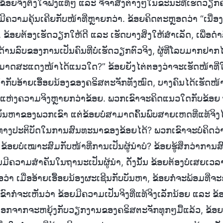
້ນ ຂ້ອຍຈຶ່ງຕັ້ງໃຈຟັງແທ້ໆ ແລະ ຈື່ຈຳສິ່ງຕ່າງໆໃນຂະນະທີ່ເຮັດວຽກ
ເຊິ່ງມີຄວາມຄຸ້ນເຄີຍກັບໜ້າທີ່ຫຼາຍກວ່າ. ຂ້ອຍຄິດຕະຫຼອດວ່າ “ເນື່
, ຂ້ອຍຕ້ອງເຮັດວຽກໃຫ້ດີ ແລະ ເຮັດບາງສິ່ງໃຫ້ສຳເລັດ, ເພື່ອດຳ
ດ້ານລົບຂອງການເປັນຄົນທີ່ບໍ່ເຮັດວຽກຕົວຈິງ, ຜູ້ທີ່ໂລບມາກຢ
ມາດສະແດງໜ້າໄດ້ແນວໃດ?” ຂ້ອຍຍັງໄຕ່ຕອງວ່າຈະເຮັດໜ້າທີ່ໃ
າກັບອ້າຍເອື້ອຍນ້ອງຂອງຄຣິສຕະຈັກທັງໝົດ, ບາງຄົນໄດ້ເຮັດໜ້າ
ານແຫ່ງຄວາມຈິງຫຼາຍກວ່າຂ້ອຍ. ພວກເຂົາຈະຄິດແນວໃດກັບຂ້ອ
ນຫາຂອງພວກເຂົາ ແຕ່ຂ້ອຍບໍ່ສາມາດຄົ້ນພົບສາຍເຫດທີ່ແທ້ຈິງໄດ
ທາງປະຕິບັດໃນການສົນທະນາຂອງຂ້ອຍໄດ້? ພວກເຂົາຈະບໍ່ຄິດວ
ຂ້ອຍບໍ່ເໝາະສົມກັບໜ້າທີ່ການເປັນຜູ້ນຳບໍ? ຂ້ອຍຮູ້ສຶກວ່າການສ
ນມີຄວາມສໍາຄັນໃນຖານະເປັນຜູ້ນໍາ, ດັ່ງນັ້ນ ຂ້ອຍຕ້ອງບໍ່ເສຍ
ອວ່າ ເມື່ອອ້າຍເອື້ອຍນ້ອງຜະເຊີນກັບບັນຫາ, ຂ້ອຍກໍ່ຈະພ້ອມທີ່
າກໍ່ຈະເຫັນວ່າ ຂ້ອຍມີຄວາມເປັນຈິງທີ່ແທ້ຈິງເລັກນ້ອຍ ແລະ ຂ້ອ
້ນ ນອກຈາກຈະຫຍຸ້ງກັບວຽກງານຂອງຄຣິສຕະຈັກທຸກໆມື້ແລ້ວ, ຂ້