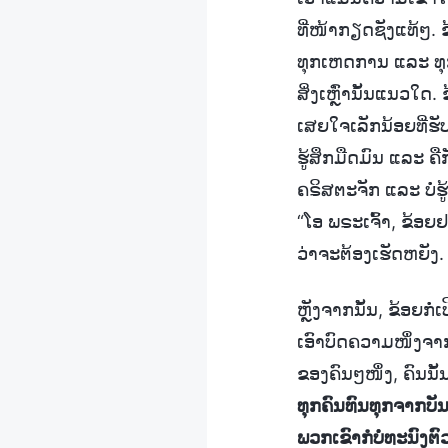
ທີ່ໜ້າກຽດຊັງແທ້ໆ. 
ທຸກເຫດການ ແລະ ທຸກສິ
ສິ່ງເຫຼົ່ານັ້ນແນວໃດ.
ເສຍໃຈເລັກນ້ອຍທີ່ຮັບ
ຮູ້ສຶກມືດມົນ ແລະ 
ຄຣິສຕະຈັກ ແລະ ບໍ່
“ໂອ ພຣະເຈົ້າ, ຂ້ອຍຢາ
ວ່າຈະຕ້ອງເຮັດຫຍັງ.
ຫຼັງຈາກນັ້ນ, ຂ້ອຍ
ເອົາບົດຄວາມໜຶ່ງຈາ
ຂອງຄົນໆໜຶ່ງ, ຄົນນັ
ທຸກຄົນທົນທຸກຈາກບັນ
ພວກເຂົາກໍບໍ່ທະນົງຕົວ