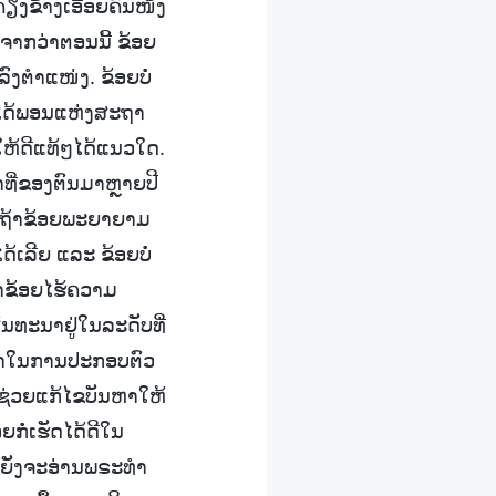
ຄຽງຂ້າງເອື້ອຍຄົນໜຶ່ງ
ອງຈາກວ່າຕອນນີ້ ຂ້ອຍ
ລົງຕຳແໜ່ງ. ຂ້ອຍບໍ່
າກໄດ້ພອນແຫ່ງສະຖາ
ຫ້ດີແທ້ໆໄດ້ແນວໃດ.
ທີ່ຂອງຕົນມາຫຼາຍປີ
ຍ ຖ້າຂ້ອຍພະຍາຍາມ
້ເລີຍ ແລະ ຂ້ອຍບໍ່
່າຂ້ອຍໄຮ້ຄວາມ
ົນທະນາຢູ່ໃນລະດັບທີ່
ເວລາໃນການປະກອບຕົວ
ຈະຊ່ວຍແກ້ໄຂບັນຫາໃຫ້
ຍກໍ່ເຮັດໄດ້ດີໃນ
ອຍຍັງຈະອ່ານພຣະທຳ