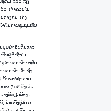
ທຸກມື້ ແລະ ເຖິງ
ແລ້ວ. ເຈົ້າຄວນໄປ
ນກາງຄືນ. ເຖິງ
້ນໃຈໃນການຊຸມນຸມກັບ
ຊຸມນຸມສຳລັບທີມຂ່າວ
ປັນຜູ້ທີ່ເຊື່ອໃນ
ແທ້ໆວ່າພວກເຂົາປະສົບ
ວກເຂົາເວົ້າເຖິງ
ໍ? ນັ້ນຈະບໍ່ທຳລາຍ
າບໍ່ກະກຽມຫຍັງເລີຍ
າງທີ່ກ່ຽວຂ້ອງ”.
ຂ້ອຍຈຶ່ງຮູ້ສຶກບໍ່
້ສຳລັບໄລຍະໜຶ່ງ, ຈາກ