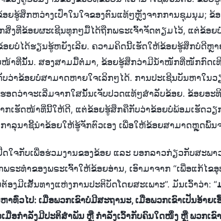
ຂ້ອຍຮູ້ສຶກຫວ່າງເປົ່າໃນໃຈຂອງຕົນແທ້ໆຫຼັງຈາກການຊຸມນຸມ; ຂ້ອຍຍ
່ງທີ່ຂ້ອຍຜະເຊີນທຸກໆມື້ໄດ້ຖືກພຣະເຈົ້າຈັດຕຽມໄວ້, ແຕ່ຂ້ອຍບໍ
 ຂ້ອຍບໍ່ໄດ້ຮຽນຮູ້ຫຍັງເລີຍ. ຄວາມຄິດນີ້ເຮັດໃຫ້ຂ້ອຍຮູ້ສຶກບໍ່ດີຫຼ
ໜ້າທີ່ນັ້ນ. ສອງສາມມື້ຕໍ່ມາ, ຂ້ອຍຮູ້ສຶກວ່າມີນ້ຳໜັກທີ່ໜັກກົດ
ຄືກັບວ່າຂ້ອຍບໍ່ສາມາດຫາຍໃຈເລິກໆໄດ້. ການປະເຊີນບັນຫາໃ
ຮູ້ຮອດວ່າຈະເລີ່ມຈາກໃສນັ້ນເຈັບປວດແທ້ໆສຳລັບຂ້ອຍ. ຂ້ອຍອະ
ກເຮັດໜ້າທີ່ນີ້ໃຫ້ດີ, ແຕ່ຂ້ອຍຮູ້ສຶກຄືກັບວ່າຂ້ອຍບໍ່ພ້ອມເຮັດວຽກນີ
 ກາລຸນາຊີ້ນຳຂ້ອຍໃຫ້ຮູ້ຈັກຕົວເອງ ເພື່ອໃຫ້ຂ້ອຍສາມາດຫຼຸດພົ້
ກໍ່ເປີດໃຈກັບເພື່ອຮ່ວມງານຂອງຂ້ອຍ ແລະ ບອກລາວກ່ຽວກັບສະພ
ກພຣະທຳຂອງພຣະເຈົ້າໃຫ້ຂ້ອຍອ່ານ, ເອົາມາຈາກ “ເພື່ອແກ້ໄຂອຸປ
້ນຕ້ອງມີເສັ້ນທາງແຫ່ງການປະຕິບັດໂດຍສະເພາະ”. ມັນເວົ້າວ່າ: “
ຫາທົ່ວໄປ: ເມື່ອພວກເຂົາບໍ່ມີສະຖານະ, ເມື່ອພວກເຂົາເປັນອ້າຍເ
ເມື່ອກຳລັງມີປະຕິສຳພັນ ຫຼື ກຳລັງເວົ້າກັບຄົນໃດໜຶ່ງ ຫຼື ພວກເຂົາບ