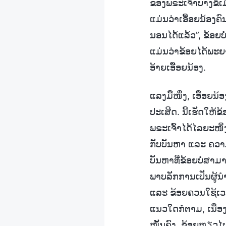
ຂອງພຣະເຈົ້າບາງຂໍ້ເ
ແມ່ນວ່າເອື້ອຍນ້ອງຄົ
ນອນໄດ້ແລ້ວ”, ຂ້ອຍ
ແມ່ນວ່າຂ້ອຍໄດ້ພະຍ
ອ້າຍເອື້ອຍນ້ອງ.
ແລງມື້ໜຶ່ງ, ເອື້ອຍ
ປະເສີດ. ນີ້ເຮັດໃຫ້ຂ້ອ
ພຣະເຈົ້າໄດ້ໄລຍະໜຶ່
ກັບບັນຫາ ແລະ ຄວາ
ບັນຫາທີ່ຂ້ອຍບໍ່ສາມາ
ພາບລັກການເປັນຜູ້ນ
ແລະ ຂ້ອຍຄວນໃຊ້ເວລາ
ແນວໃດກໍ່ຕາມ, ເນື່ອງຈ
ໝັ້ນຄົງ. ຂ້ອຍຫຼຽວໄປ