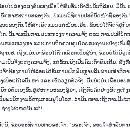
ໄປສ່ອງແສງຕົນເອງເພື່ອໃຫ້ຄົນອື່ນເຄົາລົບນັບຖືຂ້ອຍ. ມື້ນັ້ນ ແລະ
ຮັກສາສະຖານະຂອງຕົນ, ບໍ່ແມ່ນວິທີການປະຕິບັດໜ້າທີ່ຂອງຕົນໃຫ
ຊອບຂອງຕົນໃຫ້ສຳເລັດແມ່ນແຕ່ໜ້ອຍເລີຍ. ຂ້ອຍບໍ່ໄດ້ຈົດຈໍ່ຢູ່ກັ
. ນັ້ນຈະເປັນການສະແຫວງຫາຄວາມຈິງ ແລະ ການປະຕິບັດໜ້າ
ານສະແຫວງຫາ ແລະ ການຖືກຄວບຄຸມໂດຍສະຖານະຢ່າງເຕັມທີ່
ະ. ເຖິງແມ່ນວ່າຂ້ອຍໄດ້ຖືກເລືອກເປັນຜູ້ນຳ, ຂ້ອຍບໍ່ໄດ້ມີວຸດ
ມເປັນຈິງແຫ່ງຄວາມຈິງ, ແຕ່ຂ້ອຍຍັງເປັນຄົນເກົ່າຄົນເດີມ. ສິ່ງທ
ເຈົ້າຕ້ອງການໃຫ້ຂ້ອຍໄດ້ຮັບການຝຶກຝົນຫຼາຍຂຶ້ນຜ່ານໜ້າທີ່ກາ
ື່ອແກ້ໄຂບັນຫາ ແລະ ເຮັດວຽກຕົວຈິງ. ມັນບໍ່ແມ່ນເພື່ອມອ
ຍົກຍໍຕົວເອງຂຶ້ນສູ່ສະຖານະຂອງຜູ້ນຳ, ເຖິງກັບຄິດຢ່າງຜິດໆເຖິງ
່ເປັນພະນັກງານລັດຖະກອນຢູ່ໃນໂລກ, ວ່າມັນໝາຍເຖິງການມີສະຖາ
ບໍ? ຊ່າງໄຮ້ເຫດຜົນແທ້!
ັງໝົດນີ້, ຂ້ອຍອະທິຖານຫາພຣະເຈົ້າ: “ພຣະເຈົ້າ, ຂອບໃຈສຳລັບ