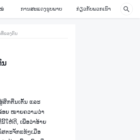
ໝ່
ການສະແດງຮູບພາບ
ກ່ຽວກັບພວກເຮົາ
ີ່ຂອງຕົນ
ົນ
້ສຶກຕື່ນເຕັ້ນ ແລະ
ຫ້ຂ້ອຍ ໝາຍຄວາມວ່າ
້ໃຫ້ດີ, ເພື່ອວ່າອ້າຍ
ິສຕະຈັກແທ້ໆເມື່ອ