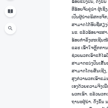
ຂ້ອຍແບ່ງປັນ, ດັ່ງນັ
ທີ່ຂ້ອຍຈັບຄູ່ນຳ ຜູ້
ເປັນຜູ້ນຳຄຣິສຕະຈັກ
ສາມາດໄດ້ຮັບຊື່ສຽງ
ນະ. ແລ້ວຂ້ອຍຈະສາ
ຂ້ອຍກຳລັງຜະເຊີນໜ້
ແລະ ເຂົ້າໃຈຫຼັກກ
ຊ່ວຍພວກເຂົາແກ້ໄຂບັ
ສາມາດແບ່ງປັນເສັ້ນ
ສາມາດໂດຍສິ້ນເຊີງ, 
ສູງກ່ວາພວກເຂົາແມ່
ເອງດ້ວຍຄວາມຈິງເພື່
ພວກເຂົາ. ແລ້ວພວກເຂົ
ຖານະຜູ້ນຳ. ດັ່ງນັ