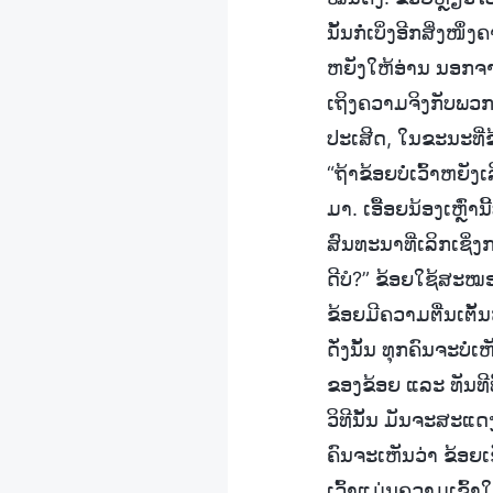
ນັ້ນກໍ່ເບິ່ງອີກສິ່ງ
ຫຍັງໃຫ້ອ່ານ ນອກຈາກ
ເຖິງຄວາມຈິງກັບພວກ
ປະເສີດ, ໃນຂະນະທີ່ຂ້ອ
“ຖ້າຂ້ອຍບໍ່ເວົ້າຫຍ
ມາ. ເອື້ອຍນ້ອງເຫຼົ
ສົນທະນາທີ່ເລິກເຊິ່ງກ
ດີບໍ?” ຂ້ອຍໃຊ້ສະໝອ
ຂ້ອຍມີຄວາມຕື່ນເຕັ້ນຫ
ດັ່ງນັ້ນ ທຸກຄົນຈະບໍ
ຂອງຂ້ອຍ ແລະ ທັນທີທ
ວິທີນັ້ນ ມັນຈະສະແ
ຄົນຈະເຫັນວ່າ ຂ້ອຍເຮ
ເວົ້າແມ່ນຄວາມເຂົ້າ