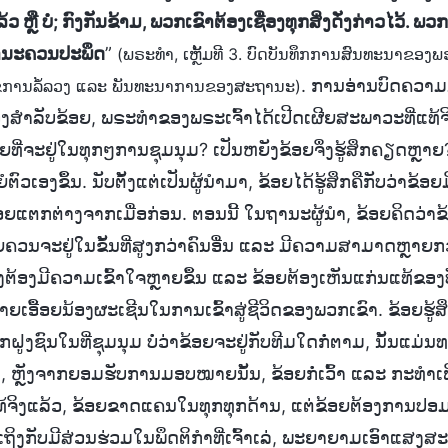
 ຫຼື ບໍ່; ກົງກັນຂ້າມ, ພວກເຂົາຕ້ອງເຊື່ອງທຸກສິ່ງດັ່ງກ່າວໄວ້. ພວກເ
ຖານະຄວນປະພຶດ
”
(ພຣະທຳ, ເຫຼັ້ມທີ 3. ບົດບັນທຶກການສົນທະນາຂອງ
. ການອ່ານບົດຄວາມນ
້ໄຂການລໍ້ລວງ ແລະ ພັນທະນາການຂອງສະຖານະ)
ງສໍາລັບຂ້ອຍ, ພຣະທຳຂອງພຣະເຈົ້າໄດ້ເປີດເຜີຍສະພາວະທີ່ແທ້ຈ
າຍທີ່ຈະຢູ່ໃນທຸກໆການຊຸມນຸມ? ເປັນຫຍັງຂ້ອຍຈຶ່ງຮູ້ສຶກຄຽດຫຼາຍ
ົວເອງຂຶ້ນ. ນັບຕັ້ງແຕ່ເປັນຜູ້ນຳມາ, ຂ້ອຍໄດ້ຮູ້ສຶກຄືກັບວ່າຂ້
ອຍແຕກຕ່າງຈາກເມື່ອກ່ອນ. ຕອນນີ້ ໃນຖານະຜູ້ນຳ, ຂ້ອຍຄິດວ່າ
ອຍຄວນຈະຢູ່ໃນຂັ້ນທີ່ສູງກວ່າຄົນອື່ນ ແລະ ມີຄວາມສາມາດຫຼາຍ
ຕ້ອງມີຄວາມເຂົ້າໃຈຫຼາຍຂຶ້ນ ແລະ ຂ້ອຍຕ້ອງເຫັນແກ່ນແທ້ຂອງ
າຍເອື້ອຍນ້ອງຜະເຊີນໃນການເຂົ້າສູ່ຊີວິດຂອງພວກເຂົາ. ຂ້ອຍຮູ້ສຶ
າກຝູງຊົນໃນທີ່ຊຸມນຸມ ບໍ່ວ່າຂ້ອຍຈະຢູ່ກັບທີມໃດກໍ່ຕາມ, ນັ້ນແມ່
ນັ້ນ, ຫຼັງຈາກຍອມຮັບການມອບໝາຍນັ້ນ, ຂ້ອຍກໍ່ເວົ້າ ແລະ ກະທຳ
ແທ້ຈິງແລ້ວ, ຂ້ອຍຂາດແຄນໃນທຸກທຸກດ້ານ, ແຕ່ຂ້ອຍຕ້ອງການປອມຕ
ອຍເຖິງກັບມີສ່ວນຮ່ວມໃນພຶດຕິກຳທີ່ເຈົ້າເລ່, ພະຍາຍາມເອົາແສ