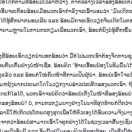
ມື່ອໃດກໍ່ຕາມທີ່ຂ້ອຍມີເວລາຫວ່າງ. ຕາຕະລາງເວລາຂອງຂ້ອຍເຕັມ
ນອື່ນຈະເຕືອນຂ້ອຍເມື່ອພວກເຂົາກໍາລັງຈະເຂົ້ານອນວ່າ “ມັນເດິກ
ບໍ່ໄດ້ຮູ້ສຶກຢາກນອນເລີຍ ແລະ ຂ້ອຍມັກຈະເຮັດວຽກຈົນເດິກໃນຕອ
າຍາມຫຼາຍໃນການກະກຽມເພື່ອພວກເຂົາ, ຂ້ອຍກໍ່ຍັງບໍ່ຮູ້ສຶກໝັ
ນ້ອງທີ່ຂ້ອຍເຮັດວຽກນຳບອກຂ້ອຍວ່າ ມື້ຕໍ່ໄປພວກເຮົາຕ້ອງຈັດການ
ຍຕື່ນເຕັ້ນຢ່າງບໍ່ໜ້າເຊື່ອ. ຂ້ອຍຄິດ “ອ້າຍເອື້ອຍນ້ອງໃນທີມນັ້ນໄດ້ເ
ງແລ້ວ ແລະ ຂ້ອຍກໍ່ໃໝ່ກັບໜ້າທີ່ການເປັນຜູ້ນຳ. ຂ້ອຍບໍ່ເຂົ້າໃຈ
ມຫຍຸ້ງຍາກປະເພດໃດໃນວຽກງານຂ່າວປະເສີດຂອງພວກເຂົາ. ຖ້າພ
ດແກ້ໄຂໄດ້, ພວກເຂົາຈະບໍ່ຄິດວ່າຂ້ອຍບໍ່ເກັ່ງໃນໜ້າທີ່ຂອງຂ້ອຍບ
ຳຂອງຂ້ອຍບໍ? ບໍ່, ການກະກຽມບາງຢ່າງໃນນາທີສຸດທ້າຍກໍ່ດີກວ່
ນີ້ໃຫ້ເກີດປະໂຫຍດສູງສຸດເພື່ອໃຫ້ຕົວເອງໄດ້ຮັບຄວາມຈິງບາງຢ່
າກວ່າຂ້ອຍບໍ່ສາມາດເຂົ້າໃຈທຸກຢ່າງໄດ້ໃນຊ່ວງເວລາສັ້ນໆເຊັ່ນນີ້, 
ມາເບິ່ງອັນນີ້ ແລະ ອັນນັ້ນຢູ່ໃນຄອມພິວເຕີຂອງຂ້ອຍ, ເບິ່ງສິ່ງນີ