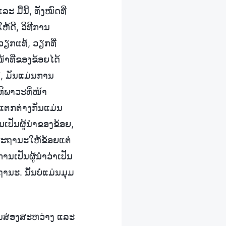
 ມື້ນີ້, ທັງໝົດທີ່
້ດີ, ວິທີການ
ບວຽກແທ້, ວຽກທີ່
ທີ່ຂອງຂ້ອຍໄດ້
, ມັນແມ່ນການ
ທິພາວະທີ່ໜ້າ
ີ່ແຕກຕ່າງກັນແມ່ນ
ນເປັນຜູ້ນຳຂອງຂ້ອຍ,
ບສະຖານະໃຫ້ຂ້ອຍແຕ່
ການເປັນຜູ້ນຳວ່າເປັນ
ນະ. ນັ້ນບໍ່ແມ່ນມຸມ
ການສ່ອງສະຫວ່າງ ແລະ