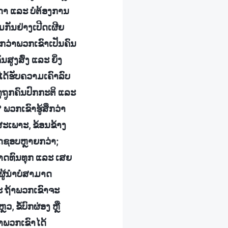
າ ແລະ ບໍ່ຕ້ອງການ
ມກັນຢ່າງເປີດເຜີຍ
ຶກວ່າພວກເຂົາເປັນຄົນ
ສູງສົ່ງ ແລະ ຍິ່ງ
ນໄດ້ຮັບຄວາມເຄົາລົບ
ູຖູກຄົນປົກກະຕິ ແລະ
? ພວກເຂົາຮູ້ສຶກວ່າ
ສະເພາະ, ຂ້ອນຂ້າງ
ິດຊອບຫຼາຍກວ່າ;
າມາດທົນທຸກ ແລະ ເສຍ
ູ້ນໍາບໍ່ສາມາດ
ລະ ຖ້າພວກເຂົາຈະ
, ຂໍ້ບົກຜ່ອງ ຫຼື
່າພວກເຂົາໄດ້