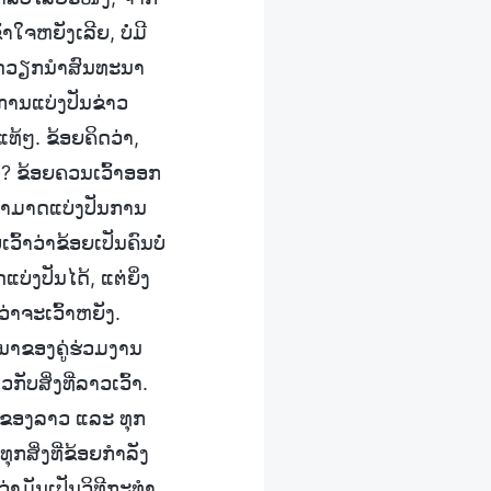
າໃຈຫຍັງເລີຍ, ບໍ່ມີ
ຍເຮັດວຽກນຳສົນທະນາ
ການແບ່ງປັນຂ່າວ
ດແທ້ໆ. ຂ້ອຍຄິດວ່າ,
ບໍ? ຂ້ອຍຄວນເວົ້າອອກ
ວນສາມາດແບ່ງປັນການ
ວົ້າວ່າຂ້ອຍເປັນຄົນບໍ່
່ງປັນໄດ້, ແຕ່ຍິ່ງ
ວ່າຈະເວົ້າຫຍັງ.
ທະນາຂອງຄູ່ຮ່ວມງານ
ບສິ່ງທີ່ລາວເວົ້າ.
່າຂອງລາວ ແລະ ທຸກ
ຸກສິ່ງທີ່ຂ້ອຍກຳລັງ
ວ່າມັນເປັນວິທີກະທຳ