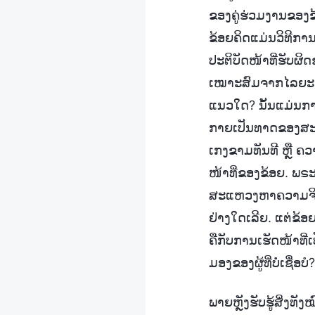
ຂອງຄູ່ຮ່ວມງານຂອງຂ້ອຍ
ຂ້ອຍຄິດແມ່ນວິທີການ
ປະຕິບັດໜ້າທີ່ຮັບຜິດ
ເໝາະສົມຈາກໄລຍະໄກ
ແນວໃດ? ນັ້ນແມ່ນກ
ກາຍເປັນທາດຂອງສະຖານ
ເກງຂາມທັນທີ ຫຼື ຄວາ
ໜ້າທີ່ຂອງຂ້ອຍ. ພຣະ
ສະແຫວງຫາຄວາມຈິງເພ
ຢ່າງໃດເລີຍ. ແຕ່ຂ້ອຍ
ຄືກັບການເຮັດໜ້າທີ
ມອງຂອງຜູ້ທີ່ບໍ່ເຊື່ອ
ພາຍຫຼັງຮັບຮູ້ສິ່ງທ