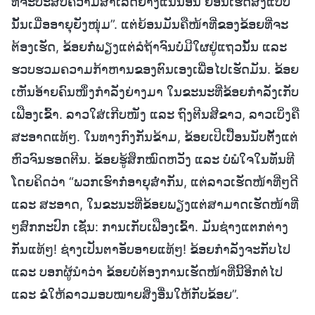
ທີ່ຈະປະສົບຄວາມສຳເລັດຢ່າງແນ່ນອນ ຍ້ອນເຮັດສິ່ງແບບ
ນັ້ນເມື່ອອາຍຸຍັງໜຸ່ມ”. ແຕ່ຍ້ອນມັນຄືໜ້າທີ່ຂອງຂ້ອຍທີ່ຈະ
ຕ້ອງເຮັດ, ຂ້ອຍກໍ່ພຽງແຕ່ລໍຖ້າຈົນບໍ່ມີໃຜຢູ່ແຖວນັ້ນ ແລະ
ຮວບຮວມຄວາມກ້າຫານຂອງຕົນເອງເພື່ອໄປເຮັດມັນ. ຂ້ອຍ
ເຫັນອ້າຍຄົນໜຶ່ງກຳລັງຍ່າງມາ ໃນຂະນະທີ່ຂ້ອຍກຳລັງເກັບ
ເຟືອງເຂົ້າ. ລາວໃສ່ເກີບໜັງ ແລະ ຖົງຕີນສີຂາວ, ລາວເບິ່ງຄື
ສະອາດແທ້ໆ. ໃນທາງກົງກັນຂ້າມ, ຂ້ອຍເປິເປື້ອນນັບຕັ້ງແຕ່
ຫົວຈົນຮອດຕີນ. ຂ້ອຍຮູ້ສຶກໝົດຫວັງ ແລະ ບໍ່ພໍໃຈໃນທັນທີ
ໂດຍຄິດວ່າ “ພວກເຮົາກໍ່ອາຍຸສໍ່າກັນ, ແຕ່ລາວເຮັດໜ້າທີ່ໆດີ
ແລະ ສະອາດ, ໃນຂະນະທີ່ຂ້ອຍພຽງແຕ່ສາມາດເຮັດໜ້າທີ່
ໆສົກກະປົກ ເຊັ່ນ: ການເກັບເຟືອງເຂົ້າ. ມັນຊ່າງແຕກຕ່າງ
ກັນແທ້ໆ! ຊ່າງເປັນຕາອັບອາຍແທ້ໆ! ຂ້ອຍກຳລັງຈະກັບໄປ
ແລະ ບອກຜູ້ນໍາວ່າ ຂ້ອຍບໍ່ຕ້ອງການເຮັດໜ້າທີ່ນີ້ອີກຕໍ່ໄປ
ແລະ ຂໍໃຫ້ລາວມອບໝາຍສິ່ງອື່ນໃຫ້ກັບຂ້ອຍ”.