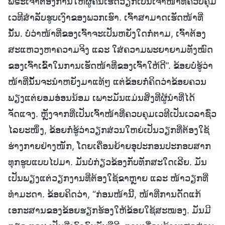
ພຣະເຈົ້າຕ້ອງການໃຫ້ຜູ້ຄົນເຮັດວຽກເປັນເຈົ້າໜ້າທີ່ຄວບຄຸມ
ເວທີສຳລັບຮູບເງົາຂອງພວກເຮົາ. ເຈົ້າສາມາດເຮັດໜ້າທີ່
ນັ້ນ. ບໍ່ວ່າໜ້າທີ່ຂອງເຈົ້າຈະເປັນຫຍັງໃດກໍ່ຕາມ, ເຈົ້າຕ້ອງ
ສະແຫວງຫາຄວາມຈິງ ແລະ ໃສ່ຄວາມພະຍາຍາມທັງໝົດ
ຂອງເຈົ້າເຂົ້າໃນການເຮັດໜ້າທີ່ຂອງເຈົ້າໃຫ້ດີ”. ຂ້ອຍບໍ່ຮູ້ວ່າ
ໜ້າທີ່ນັ້ນຈະນໍາຫຍັງມາແທ້ໆ ແຕ່ຂ້ອຍກໍ່ຄິດວ່າຂ້ອຍຄວນ
ພຽງແຕ່ຍອມອ່ອນນ້ອມ ເພາະມັນແມ່ນສິ່ງທີ່ຜູ້ນໍາທີ່ໄດ້
ຈັດແຈງ. ຫຼັງຈາກທີ່ເປັນເຈົ້າໜ້າທີ່ຄວບຄຸມເວທີເປັນເວລາຊົ່ວ
ໄລຍະໜຶ່ງ, ຂ້ອຍກໍ່ຮູ້ວ່າວຽກສ່ວນໃຫຍ່ເປັນວຽກທີ່ຕ້ອງໃຊ້
ຮ່າງກາຍຢ່າງໜັກ, ໂດຍເຄື່ອນຍ້າຍອຸປະກອນປະກອບສາກ
ທຸກຮູບແບບໄປມາ. ມັນບໍ່ກ່ຽວຂ້ອງກັບທັກສະໃດເລີຍ. ມັນ
ເປັນພຽງແຕ່ວຽກງານທີ່ຕ້ອງໃຊ້ຂາຫຼາຍ ແລະ ໜ້າວຽກທີ່
ທຳມະດາ. ຂ້ອຍຄິດວ່າ, “ກ່ອນໜ້ານີ້, ໜ້າທີ່ການດັດແກ້
ເອກະສານຂອງຂ້ອຍຮຽກຮ້ອງໃຫ້ຂ້ອຍໃຊ້ສະໝອງ. ມັນມີ