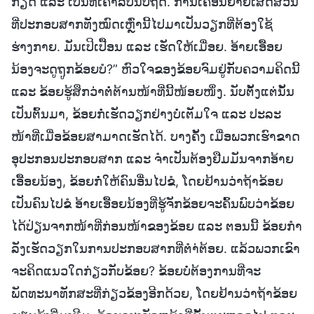
ກຽດ ແລະ ເປັນທີ່ເຄົາລົບນັບຖືດີ. ການເຄື່ອນຍ້າຍເສດສ່ວນ
ທີ່ປະກອບສາກທັງໝົດເຫຼົ່ານີ້ໄປມາເປັນວຽກທີ່ຕ້ອງໃຊ້
ຮ່າງກາຍ. ມັນເປິເປື້ອນ ແລະ ເຮັດໃຫ້ເມື່ອຍ. ອ້າຍເອື້ອຍ
ນ້ອງຈະດູຖູກຂ້ອຍບໍ?” ຫົວໃຈຂອງຂ້ອຍຈົມຢູ່ກັບຄວາມຄິດນີ້
ແລະ ຂ້ອຍຮູ້ສຶກວ່າຕໍ່ຕ້ານໜ້າທີ່ນີ້ໜ້ອຍໜຶ່ງ. ນັບຕັ້ງແຕ່ນັ້ນ
ເປັນຕົ້ນມາ, ຂ້ອຍກໍ່ເຮັດວຽກຢ່າງບໍ່ເຕັມໃຈ ແລະ ປະລະ
ໜ້າທີ່ເມື່ອຂ້ອຍສາມາດເຮັດໄດ້. ບາງຄັ້ງ ເມື່ອພວກເຮົາຂາດ
ອຸປະກອນປະກອບສາກ ແລະ ຈຳເປັນຕ້ອງຢືມມັນຈາກອ້າຍ
ເອື້ອຍນ້ອງ, ຂ້ອຍກໍ່ໃຫ້ຄົນອື່ນໄປຂໍ, ໂດຍຢ້ານວ່າຖ້າຂ້ອຍ
ເປັນຄົນໄປຂໍ ອ້າຍເອື້ອຍນ້ອງທີ່ຮູ້ຈັກຂ້ອຍຈະຄົ້ນພົບວ່າຂ້ອຍ
ໄດ້ປ່ຽນຈາກໜ້າທີ່ກ່ອນໜ້າຂອງຂ້ອຍ ແລະ ຕອນນີ້ ຂ້ອຍກໍາ
ລັງເຮັດວຽກໃນການປະກອບສາກທີ່ຕຳ່ຕ້ອຍ. ແລ້ວພວກເຂົາ
ຈະຄິດແນວໃດກ່ຽວກັບຂ້ອຍ? ຂ້ອຍບໍ່ຕ້ອງການທີ່ຈະ
ພັດທະນາທັກສະທີ່ກ່ຽວຂ້ອງອີກດ້ວຍ, ໂດຍຢ້ານວ່າຖ້າຂ້ອຍ