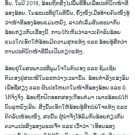
ອື່ນ. ໃນປີ 2018, ຂ້ອຍຖືກສົ່ງໄປພື້ນທີ່ອື່ນເພື່ອປະຕິບັດໜ້າທີ່
ຂອງຂ້ອຍ. ໃນຂະນະທີ່ຢູ່ໃນທີ່ນັ້ນ, ຄັ້ງໜຶ່ງເມື່ອອ້າຍຄົນໜຶ່ງຮູ້
ວ່າໜ້າທີ່ຂອງຂ້ອຍແມ່ນຫຍັງ, ລາວກໍ່ເລີ່ມສົນທະນາກັບ
ຂ້ອຍກ່ຽວກັບເລື່ອງນີ້. ການໄດ້ເຫັນວ່າລາວເຄົາລົບຂ້ອຍ
ແນວໃດເຮັດໃຫ້ຂ້ອຍມີຄວາມສຸກແທ້ໆ ແລະ ຂ້ອຍຮູ້ສຶກວ່າ
ການປະຕິບັດໜ້າທີ່ນັ້ນເປັນກຽດແທ້ໆ.
ຂ້ອຍຢູ່ໃນສະພາວະທີ່ພູມໃຈໃນຕົນເອງ ແລະ ຊົມເຊີຍ
ຕົນເອງຢູ່ສະເໝີໃນລະຫວ່າງເວລານັ້ນ. ຂ້ອຍກຳລັງແຂ່ງຂັນ
ເພື່ອຊື່ສຽງ ແລະ ຜົນປະໂຫຍດໃນໜ້າທີ່ຂອງຂ້ອຍ ແລະ ບໍ່
ໄດ້ຈິງຈັງ. ຂ້ອຍຖືກປົດອອກສອງເດືອນຕໍ່ມາ ເພາະຂ້ອຍບໍ່ໄດ້
ບັນລຸຫຍັງເລີຍ. ສິ່ງນັ້ນເຮັດໃຫ້ຂ້ອຍຮູ້ສຶກບໍ່ພໍໃຈແທ້ໆ ແລະ
ຄິດລົບໜ້ອຍໜຶ່ງ, ສະນັ້ນ ຜູ້ນໍາຈຶ່ງໂອ້ລົມກັບຂ້ອຍກ່ຽວກັບ
ຄວາມປະສົງຂອງພຣະເຈົ້າ ແລະ ເວົ້າວ່າ “ເຮືອນຂອງ