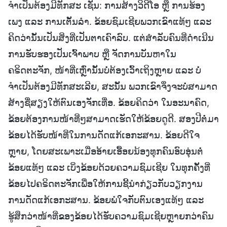
ຈຳເປັນຕ້ອງມີທັກສະ ເຊັ່ນ: ການສ້າງວິດີໂອ ຫຼື ການຮ້ອງ
ເພງ ແລະ ການເຕັ້ນລໍາ. ຂ້ອຍຊົມເຊີຍພວກເຂົາແທ້ໆ ແລະ
ຄິດວ່ານັ້ນເປັນສິ່ງທີ່ເປັນຕາເຄົາລົບ. ແຕ່ສໍາລັບຄົນທີ່ດຳເນີນ
ການຮັບຮອງເປັນເຈົ້າພາບ ຫຼື ຈັດການບັນຫາໃນ
ຄຣິດຕະຈັກ, ໜ້າທີ່ເຫຼົ່ານັ້ນບໍ່ຕ້ອງເວົ້າເຖິງຫຼາຍ ແລະ ບໍ່
ຈຳເປັນຕ້ອງມີທັກສະເລີຍ, ສະນັ້ນ ພວກເຂົາຈຶ່ງຈະບໍ່ສາມາດ
ສ້າງຊື່ສຽງໃຫ້ຕົນເອງຈັກເທື່ອ. ຂ້ອຍຄິດວ່າ ໃນອະນາຄົດ,
ຂ້ອຍຕ້ອງການໜ້າທີ່ໆສາມາດເຮັດໃຫ້ຂ້ອຍດູດີ. ສອງປີຕໍ່ມາ
ຂ້ອຍໄດ້ຮັບໜ້າທີ່ໃນການດັດແກ້ເອກະສານ. ຂ້ອຍດີໃຈ
ຫຼາຍ, ໂດຍສະເພາະເມື່ອອ້າຍເອື້ອຍນ້ອງທຸກຄົນອົບອຸ່ນຕໍ່
ຂ້ອຍແທ້ໆ ແລະ ເບິ່ງຂ້ອຍດ້ວຍຄວາມຊົມເຊີຍ ໃນທຸກຄັ້ງທີ່
ຂ້ອຍໄປຄຣິດຕະຈັກເພື່ອໃຫ້ການຊີ້ນໍາກ່ຽວກັບວຽກງານ
ການດັດແກ້ເອກະສານ. ຂ້ອຍພໍໃຈກັບຕົນເອງແທ້ໆ ແລະ
ຮູ້ສຶກວ່າໜ້າທີ່ຂອງຂ້ອຍໄດ້ຮັບຄວາມຊົມເຊີຍຫຼາຍກວ່າຄົນ