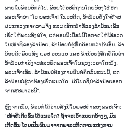
ພາຍໃນຂ້ອຍອີກຕໍ່ໄປ. ຂ້ອຍໄດ້ອະທິຖານໂດຍຮ້ອງໄຫ້ຫາ
ພຣະເຈົ້າວ່າ “ໂອ ພຣະເຈົ້າ! ໃນອະດີດ, ຂ້ານ້ອຍຕັ້ງໃຈທີ່ຈະ
ສະແຫວງຫາຄວາມຈິງ ແລະ ເຮັດໜ້າທີ່ຂອງຂ້ານ້ອຍເພື່ອ
ເຮັດໃຫ້ພຣະອົງພໍໃຈ, ແຕ່ຕອນນີ້ເມື່ອບໍ່ມີໂອກາດໃຫ້ໂອ້ອວດ
ໃນໜ້າທີ່ຂອງຂ້ານ້ອຍ, ຂ້ານ້ອຍກໍ່ຮູ້ສຶກດ້ອຍກວ່າຄົນອື່ນ. ຂ້າ
ນ້ອຍຄິດລົບແທ້ໆ ແລະ ອ່ອນແອ ແລະ ຂ້ານ້ອຍຮູ້ສຶກຄືກັບວ່າ
ຂ້ານ້ອຍກຳລັງຈະທໍລະຍົດພຣະເຈົ້າໃນຊ່ວງເວລາໃດໜຶ່ງ.
ພຣະເຈົ້າເອີຍ, ຂ້ານ້ອຍບໍ່ຕ້ອງການສືບຕໍ່ຄິດລົບແບບນີ້, ແຕ່
ຂ້ານ້ອຍບໍ່ຮູ້ວ່າຕ້ອງເຮັດແນວໃດ. ໄດ້ໂປດຊີ້ນໍາຂ້ານ້ອຍອອກ
ຈາກສະພາວະນີ້”.
ຫຼັງຈາກນັ້ນ, ຂ້ອຍກໍ່ໄດ້ອ່ານສິ່ງນີ້ໃນພຣະທຳຂອງພຣະເຈົ້າ:
“
ໜ້າທີ່ເກີດຂຶ້ນໄດ້ແນວໃດ? ຖ້າຈະເວົ້າແບບກວ້າງໆ, ມັນ
ເກີດຂຶ້ນ ໂດຍເປັນຜົນມາຈາກພາລະກິດການແຫ່ງການ