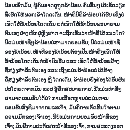
ນ້ອຍເຮັດມັນ, ຜູ້ຄົນອາດດູຖູກຂ້ານ້ອຍ. ຄົນອື່ນໆໄດ້ເຮັດວຽກ
ທີ່ເຮັດໃຫ້ພວກເຂົາໂດດເດັ່ນ. ໜ້າທີ່ນີ້ທີ່ຂ້ານ້ອຍໄດ້ຮັບ ເຊິ່ງບໍ່
ເຮັດໃຫ້ຂ້ານ້ອຍໂດດເດັ່ນ ແຕ່ເຮັດໃຫ້ຂ້ານ້ອຍພະຍາຍາມ
ຕົນເອງຢ່າງໜັກຢູ່ຫຼັງສາກ ຈະຖືກເອີ້ນວ່າໜ້າທີ່ໄດ້ແນວໃດ?
ນີ້ແມ່ນໜ້າທີ່ໆຂ້ານ້ອຍບໍ່ສາມາດຍອມຮັບ; ນີ້ບໍ່ແມ່ນໜ້າທີ່
ຂອງຂ້ານ້ອຍ. ໜ້າທີ່ຂອງຂ້ານ້ອຍຕ້ອງເປັນໜ້າທີ່ໆເຮັດໃຫ້
ຂ້ານ້ອຍໂດດເດັ່ນຕໍ່ໜ້າຄົນອື່ນ ແລະ ເຮັດໃຫ້ຂ້ານ້ອຍສ້າງ
ຊື່ສຽງສຳລັບຕົນເອງ ແລະ ເຖິງແມ່ນຂ້ານ້ອຍບໍ່ໄດ້ສ້າງ
ຊື່ສຽງສຳລັບຕົນເອງ ຫຼື ໂດດເດັ່ນ, ຂ້ານ້ອຍຍັງຕ້ອງໄດ້ຮັບຜົນ
ປະໂຫຍດຈາກມັນ ແລະ ຮູ້ສຶກສະບາຍກາຍ’. ນີ້ແມ່ນທ່າທີ່ໆ
ສາມາດຍອມຮັບໄດ້ບໍ? ການເລືອກຫຼາຍບໍ່ແມ່ນການ
ຍອມຮັບສິ່ງທີ່ມາຈາກພຣະເຈົ້າ; ມັນຄືການຕັດສິນໃຈຕາມ
ຄວາມມັກຂອງເຈົ້າເອງ. ນີ້ບໍ່ແມ່ນການຍອມຮັບໜ້າທີ່ຂອງ
ເຈົ້າ; ມັນຄືການປະຕິເສດໜ້າທີ່ຂອງເຈົ້າ, ການສະແດງອອກ