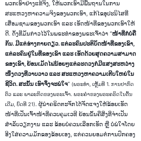
ພວກເຮົາຢ່າງແທ້ຈິງ, ໃຫ້ພວກເຮົາມີພື້ນຖານໃນການ
ສະແຫວງຫາຄວາມຈິງຂອງພວກເຮົາ, ແກ້ໄຂອຸປະນິໄສທີ່
ເສື່ອມຊາມຂອງພວກເຮົາ ແລະ ເຮັດໜ້າທີ່ຂອງພວກເຮົາໃຫ້
ດີ. ດັ່ງທີ່ມັນກ່າວໄວ້ໃນພຣະທຳຂອງພຣະເຈົ້າວ່າ “
ໜ້າທີ່ກໍບໍ່ຄື
ກັນ. ມີແຕ່ຮ່າງກາຍດຽວ. ແຕ່ລະຄົນປະຕິບັດໜ້າທີ່ຂອງເຂົາ,
ແຕ່ລະຄົນຢູ່ໃນທີ່ຂອງເຂົາ ແລະ ເຮັດດ້ວຍສຸດຄວາມສາມາດ
ຂອງເຂົາ, ຍ້ອນເມັດໄຟນ້ອຍໆແຕ່ລະດວງກໍມີແສງສະຫວ່າງ
ໜຶ່ງດວງທີ່ວາບວາວ ແລະ ສະແຫວງຫາຄວາມເຕີບໃຫຍ່ໃນ
ຊີວິດ. ສະນັ້ນ ເຮົາຈຶ່ງຈະພໍໃຈ
”
(ພຣະທຳ, ເຫຼັ້ມທີ 1. ການປາກົດ
ຕົວ ແລະ ພາລະກິດຂອງພຣະເຈົ້າ. ພຣະຄຳຂອງພຣະຄຣິດໃນຕົ້ນ
. ຜູ້ນໍາຄຣິດຕະຈັກໄດ້ຈັດແຈງໃຫ້ຂ້ອຍເຮັດ
ເດີມ, ບົດທີ 21)
ໜ້າທີ່ເປັນເຈົ້າໜ້າທີ່ຄວບຄຸມເວທີ ຍ້ອນນັ້ນຄືສິ່ງທີ່ຈຳເປັນ
ສຳລັບວຽກງານ ແລະ ຂ້ອຍບໍ່ຄວນເລືອກເຮັດ ຫຼື ບໍ່ພໍໃຈໂດຍ
ອີງໃສ່ຄວາມມັກຂອງຂ້ອຍເອງ, ແຕ່ຄວນຍອມຕໍ່ການປົກຄອງ