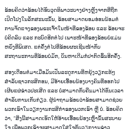
ຂ້ອຍຄິດວ່າຂ້ອຍໄດ້ຮັບວຸດທິພາວະບາງຢ່າງຫຼັງຈາກທີ່ຖືກ
ເປີດໂປງໃນລັກສະນະນັ້ນ, ຂ້ອຍສາມາດຍອມອ່ອນນ້ອມຕໍ່
ການຈັດແຈງຂອງພຣະເຈົ້າໃນໜ້າທີ່ຂອງຂ້ອຍ ແລະ ຂ້ອຍຈະ
ບໍ່ຄິດລົບ ແລະ ກະບົດອີກຕໍ່ໄປ ເພາະໜ້າທີ່ຂອງຂ້ອຍບໍ່ແມ່ນ
ຫຍັງທີ່ພິເສດ. ແຕ່ຄັ້ງຕໍ່ໄປທີ່ຂ້ອຍຜະເຊີນໜ້າກັບ
ສະຖານະການທີ່ຂ້ອຍບໍ່ມັກ, ບັນຫາເດີມກໍ່ປາກົດຂຶ້ນອີກຄັ້ງ.
ສອງເດືອນຕໍ່ມາເມື່ອມັນເປັນລະດູການທີ່ຫຍຸ້ງວຽກແທ້ໆ
ສຳລັບຊາວກະສິກອນ, ມີອ້າຍເອື້ອຍນ້ອງບາງຄົນທີ່ອອກໄປ
ເຜີຍແຜ່ຂ່າວປະເສີດ ແລະ ບໍ່ສາມາດກັບຄືນມາໄດ້ທັນເວລາ
ສຳລັບການເກັບກ່ຽວ. ຜູ້ນຳຖາມຂ້ອຍວ່າຂ້ອຍສາມາດຊ່ວຍ
ພວກເຂົາໃນວຽກງານກະສິກຳຂອງພວກເຂົາ ຫຼື ບໍ່. ຂ້ອຍຄິດ
ວ່າ, “ສິ່ງນີ້ສາມາດເຮັດໃຫ້ອ້າຍເອື້ອຍນ້ອງເຫຼົ່ານັ້ນສະບາຍ
ໃຈ ເພື່ອພວກເຂົາຈະສາມາດໃສ່ໃຈກັບວຽກງານຂ່າວ