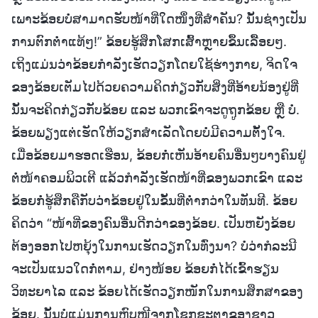
ເພາະຂ້ອຍບໍ່ສາມາດຮັບໜ້າທີ່ໃດໜຶ່ງທີ່ສຳຄັນ? ນັ້ນຊ່າງເປັນ
ການຕົກຕໍ່າແທ້ໆ!” ຂ້ອຍຮູ້ສຶກໂສກເສົ້າຫຼາຍຂຶ້ນເລື້ອຍໆ.
ເຖິງແມ່ນວ່າຂ້ອຍກໍາລັງເຮັດວຽກໂດຍໃຊ້ຮ່າງກາຍ, ຈິດໃຈ
ຂອງຂ້ອຍເຕັມໄປດ້ວຍຄວາມຄິດກ່ຽວກັບສິ່ງທີ່ອ້າຍນ້ອງຢູ່ທີ່
ນັ້ນຈະຄິດກ່ຽວກັບຂ້ອຍ ແລະ ພວກເຂົາຈະດູຖູກຂ້ອຍ ຫຼື ບໍ່.
ຂ້ອຍພຽງແຕ່ເຮັດໃຫ້ວຽກສຳເລັດໂດຍບໍ່ມີຄວາມຕັ້ງໃຈ.
ເມື່ອຂ້ອຍມາຮອດເຮືອນ, ຂ້ອຍກໍ່ເຫັນອ້າຍຄົນອື່ນໆບາງຄົນຢູ່
ຕໍ່ໜ້າຄອມພິວເຕີ ແລ້ວກຳລັງເຮັດໜ້າທີ່ຂອງພວກເຂົາ ແລະ
ຂ້ອຍກໍ່ຮູ້ສຶກຄືກັບວ່າຂ້ອຍຢູ່ໃນຂັ້ນທີ່ຕໍ່າກວ່າໃນທັນທີ. ຂ້ອຍ
ຄິດວ່າ “ໜ້າທີ່ຂອງຄົນອື່ນດີກວ່າຂອງຂ້ອຍ. ເປັນຫຍັງຂ້ອຍ
ຕ້ອງອອກໄປຫຍຸ້ງໃນການເຮັດວຽກໃນທົ່ງນາ? ບໍ່ວ່າກໍລະນີ
ຈະເປັນແນວໃດກໍ່ຕາມ, ຢ່າງໜ້ອຍ ຂ້ອຍກໍ່ໄດ້ເຂົ້າຮຽນ
ວິທະຍາໄລ ແລະ ຂ້ອຍໄດ້ເຮັດວຽກໜັກໃນການສຶກສາຂອງ
ຂ້ອຍ. ນັ້ນບໍ່ແມ່ນການຫຼົບໜີຈາກໂຊກຊະຕາຂອງຊາວ