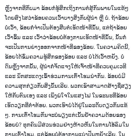
ຫຼັງຈາກທີ່ກັບມາ ຂ້ອຍກໍ່ຮູ້ສຶກເຖິງການຕໍ່ສູ້ກັນພາຍໃນແທ້ໆ
ໂດຍສົງໄສວ່າຂ້ອຍຄວນເວົ້າບາງສິ່ງກັບຜູ້ນໍາ ຫຼື ບໍ່. ຖ້າຂ້ອຍ
ບໍ່ເວົ້າ, ຂ້ອຍກໍ່ຈຳເປັນຕ້ອງສືບຕໍ່ເຮັດໜ້າທີ່ນັ້ນ, ແຕ່ຖ້າຂ້ອຍ
ເວົ້າຂຶ້ນ ແລະ ເວົ້າວ່າຂ້ອຍບໍ່ຕ້ອງການເຮັດໜ້າທີ່ນັ້ນ, ນັ້ນກໍ່
ຈະເປັນການຍ່າງອອກຈາກໜ້າທີ່ຂອງຂ້ອຍ. ໃນຄວາມຄິດນີ້,
ຂ້ອຍໄດ້ຂົ່ມຄວາມຮູ້ສຶກຂອງຂ້ອຍ ແລະ ບໍ່ໄດ້ເວົ້າຫຍັງ. ບໍ່
ດົນຫຼັງຈາກນັ້ນ, ຜູ້ນຳກໍ່ຈັດແຈງໃຫ້ເຈົ້າໜ້າທີ່ຄວບຄຸມເວທີ
ແລະ ນັກສະແດງເຂົ້າຮ່ວມການເຕົ້າໂຮມນໍາກັນ. ຂ້ອຍບໍ່ມີ
ຄວາມສຸກກ່ຽວກັບສິ່ງນັ້ນເລີຍ. ພວກເຂົາສາມາດສ້າງຊື່ສຽງ
ໃຫ້ກັບຕົນເອງ ແລະ ເພິ່ງພໍໃຈໃນແສງໄຟ ໃນຂະນະທີ່ຂ້ອຍ
ເຮັດວຽກທີ່ຕໍ່າຕ້ອຍ. ພວກເຮົາບໍ່ໄດ້ຢູ່ໃນລະດັບດຽວກັນແທ້
ໆ. ການເຕົ້າໂຮມກັນຈະບໍ່ພຽງແຕ່ເນັ້ນຢໍ້າຄວາມດ້ອຍຂອງ
ຂ້ອຍບໍ? ທຸກຄົນມີສ່ວນຮ່ວມຢ່າງຫ້າວຫັນໃນການໂອ້ລົມໃນ
ການເຕົ້າໂຮມ, ແຕ່ຂ້ອຍບໍ່ຕ້ອງການແບ່ງປັນຫຍັງເລີຍ. ໃນ