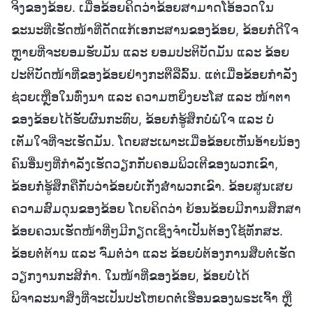
ຈິງຂອງຂ້ອຍ. ເມື່ອຂ້ອຍຄິດວ່າຂ້ອຍສາມາດໂອ້ອວດໃນ
ຂະນະທີ່ເຮັດໜ້າທີ່ດັດແກ້ເອກະສານຂອງຂ້ອຍ, ຂ້ອຍກໍ່ດີໃຈ
ຫຼາຍທີ່ຈະຍອມຮັບມັນ ແລະ ຍອມປະຕິບັດມັນ ແລະ ຂ້ອຍ
ປະຕິບັດໜ້າທີ່ຂອງຂ້ອຍຢ່າງກະຕືລືລົ້ນ. ແຕ່ເມື່ອຂ້ອຍກຳລັງ
ຊ່ວຍເຫຼືອໃນທົ່ງນາ ແລະ ຄວາມຫຍິ່ງຍະໂສ ແລະ ໜ້າຕາ
ຂອງຂ້ອຍໄດ້ຮັບຜົນກະທົບ, ຂ້ອຍກໍ່ຮູ້ສຶກບໍ່ພໍໃຈ ແລະ ບໍ່
ເຕັມໃຈທີ່ຈະເຮັດມັນ. ໂດຍສະເພາະເມື່ອຂ້ອຍເຫັນອ້າຍນ້ອງ
ຄົນອື່ນໆທີ່ກຳລັງເຮັດວຽກກັບຄອມພິວເຕີຂອງພວກເຂົາ,
ຂ້ອຍກໍ່ຮູ້ສຶກຄືກັບວ່າຂ້ອຍບໍ່ເກັ່ງສໍ່າພວກເຂົາ. ຂ້ອຍສູນເສຍ
ຄວາມສົມດຸນຂອງຂ້ອຍ ໂດຍຄິດວ່າ ຍ້ອນຂ້ອຍມີການສຶກສາ
ຂ້ອຍຄວນເຮັດໜ້າທີ່ໆມີກຽດເຊິ່ງຈຳເປັນຕ້ອງໃຊ້ທັກສະ.
ຂ້ອຍຕໍ່ຕ້ານ ແລະ ຈົ່ມຕໍ່ວ່າ ແລະ ຂ້ອຍບໍ່ຕ້ອງການສືບຕໍ່ເຮັດ
ວຽກງານກະສິກຳ. ໃນໜ້າທີ່ຂອງຂ້ອຍ, ຂ້ອຍບໍ່ໄດ້
ພິຈາລະນາສິ່ງທີ່ຈະເປັນປະໂຫຍດຕໍ່ເຮືອນຂອງພຣະເຈົ້າ ຫຼື