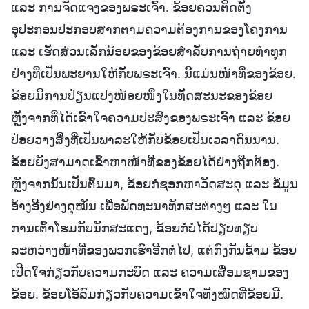
ແລະ ການຈັດແຈງຂອງພຣະເຈົ້າ. ຂ້ອຍຄວນຕິດຕັ້ງ
ອຸປະກອນປະກອບສາກຕາມຄວາມຕ້ອງການຂອງໂຄງການ
ແລະ ເຮັດສ່ວນເລັກນ້ອຍຂອງຂ້ອຍສຳລັບການຖ່າຍທຳທຸກ
ຢ່າງທີ່ເປັນພະຍານໃຫ້ກັບພຣະເຈົ້າ. ນີ້ແມ່ນໜ້າທີ່ຂອງຂ້ອຍ.
ຂ້ອຍມີການປ່ຽນແປງໜ້ອຍໜຶ່ງໃນທັດສະນະຂອງຂ້ອຍ
ຫຼັງຈາກທີ່ໄດ້ເຂົ້າໃຈຄວາມປະສົງຂອງພຣະເຈົ້າ ແລະ ຂ້ອຍ
ປ່ອຍວາງສິ່ງທີ່ເປັນພາລະໃຫ້ກັບຂ້ອຍເປັນເວລາດົນນານ.
ຂ້ອຍຍັງສາມາດເຂົ້າຫາໜ້າທີ່ຂອງຂ້ອຍໄດ້ຢ່າງຖືກຕ້ອງ.
ຫຼັງຈາກນັ້ນເປັນຕົ້ນມາ, ຂ້ອຍກໍ່ຊອກຫາວັດສະດຸ ແລະ ຂໍ້ມູນ
ອ້າງອີງຢ່າງດຸໝັ່ນ ເພື່ອພັດທະນາທັກສະຕ່າງໆ ແລະ ໃນ
ການເຕົ້າໂຮມກັບນັກສະແດງ, ຂ້ອຍກໍ່ບໍ່ໄດ້ປຽບທຽບ
ລະຫວ່າງໜ້າທີ່ຂອງພວກເຮົາອີກຕໍ່ໄປ, ແຕ່ກົງກັນຂ້າມ ຂ້ອຍ
ເປີດໃຈກ່ຽວກັບຄວາມກະບົດ ແລະ ຄວາມເສື່ອມຊາມຂອງ
ຂ້ອຍ. ຂ້ອຍໂອ້ລົມກ່ຽວກັບຄວາມເຂົ້າໃຈທັງໝົດທີ່ຂ້ອຍມີ.