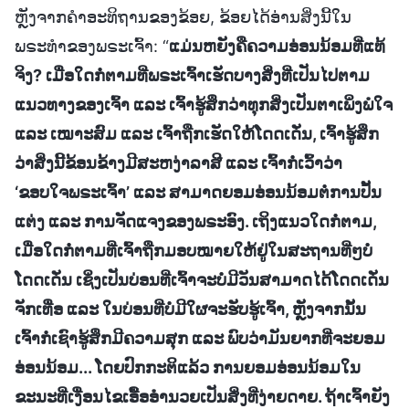
ຫຼັງຈາກຄຳອະທິຖານຂອງຂ້ອຍ, ຂ້ອຍໄດ້ອ່ານສິ່ງນີ້ໃນ
ພຣະທຳຂອງພຣະເຈົ້າ: “
ແມ່ນຫຍັງຄືຄວາມອ່ອນນ້ອມທີ່ແທ້
ຈິງ? ເມື່ອໃດກໍ່ຕາມທີ່ພຣະເຈົ້າເຮັດບາງສິ່ງທີ່ເປັນໄປຕາມ
ແນວທາງຂອງເຈົ້າ ແລະ ເຈົ້າຮູ້ສຶກວ່າທຸກສິ່ງເປັນຕາເພິ່ງພໍໃຈ
ແລະ ເໝາະສົມ ແລະ ເຈົ້າຖືກເຮັດໃຫ້ໂດດເດັ່ນ, ເຈົ້າຮູ້ສຶກ
ວ່າສິ່ງນີ້ຂ້ອນຂ້າງມີສະຫງ່າລາສີ ແລະ ເຈົ້າກໍ່ເວົ້າວ່າ
‘ຂອບໃຈພຣະເຈົ້າ’ ແລະ ສາມາດຍອມອ່ອນນ້ອມຕໍ່ການປັ້ນ
ແຕ່ງ ແລະ ການຈັດແຈງຂອງພຣະອົງ. ເຖິງແນວໃດກໍ່ຕາມ,
ເມື່ອໃດກໍ່ຕາມທີ່ເຈົ້າຖືກມອບໝາຍໃຫ້ຢູ່ໃນສະຖານທີ່ໆບໍ່
ໂດດເດັ່ນ ເຊິ່ງເປັນບ່ອນທີ່ເຈົ້າຈະບໍ່ມີວັນສາມາດໄດ້ໂດດເດັ່ນ
ຈັກເທື່ອ ແລະ ໃນບ່ອນທີ່ບໍ່ມີໃຜຈະຮັບຮູ້ເຈົ້າ, ຫຼັງຈາກນັ້ນ
ເຈົ້າກໍ່ເຊົາຮູ້ສຶກມີຄວາມສຸກ ແລະ ພົບວ່າມັນຍາກທີ່ຈະຍອມ
ອ່ອນນ້ອມ... ໂດຍປົກກະຕິແລ້ວ ການຍອມອ່ອນນ້ອມໃນ
ຂະນະທີ່ເງື່ອນໄຂເອື້ອອຳນວຍເປັນສິ່ງທີ່ງ່າຍດາຍ. ຖ້າເຈົ້າຍັງ