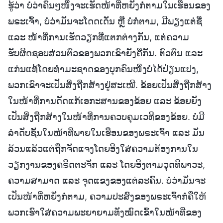
ຮູ້ວ່າ ບໍ່ວ່າຄົນໆໜຶ່ງຈະເຮັດໜ້າທີ່ຫຍັງກໍ່ຕາມໃນເຮືອນຂອງ
ພຣະເຈົ້າ, ບໍ່ວ່າມັນຈະໂດດເດັ່ນ ຫຼື ບໍ່ກໍ່ຕາມ, ມີພຽງແຕ່ຊື່
ແລະ ໜ້າທີ່ການເຮັດວຽກທີ່ແຕກຕ່າງກັນ, ແຕ່ຄວາມ
ຮັບຜິດຊອບສ່ວນຕົວຂອງພວກເຂົາຍັງຄືກັນ. ຕົວຕົນ ແລະ
ແກ່ນແທ້ໂດຍທຳມະຊາດຂອງບຸກຄົນໜຶ່ງບໍ່ໄດ້ປ່ຽນແປງ,
ພວກເຂົາຈະເປັນສິ່ງຖືກສ້າງຢູ່ສະເໝີ. ຂ້ອຍເປັນສິ່ງຖືກສ້າງ
ໃນໜ້າທີ່ການດັດແກ້ເອກະສານຂອງຂ້ອຍ ແລະ ຂ້ອຍຍັງ
ເປັນສິ່ງຖືກສ້າງໃນໜ້າທີ່ການຄວບຄຸມເວທີຂອງຂ້ອຍ. ບໍ່ມີ
ລຳດັບຊັ້ນໃນໜ້າທີ່ພາຍໃນເຮືອນຂອງພຣະເຈົ້າ ແລະ ມັນ
ລ້ວນແລ້ວແຕ່ຖືກຈັດແຈງໂດຍອີງໃສ່ຄວາມຕ້ອງການໃນ
ວຽກງານຂອງຄຣິດຕະຈັກ ແລະ ໂດຍອີງຕາມວຸດທິພາວະ,
ຄວາມສາມາດ ແລະ ຈຸດແຂງຂອງແຕ່ລະຄົນ. ບໍ່ວ່າມັນຈະ
ເປັນໜ້າທີ່ຫຍັງກໍ່ຕາມ, ຄວາມປະສົງຂອງພຣະເຈົ້າກໍ່ຄືໃຫ້
ພວກເຮົາໃສ່ຄວາມພະຍາຍາມທັງໝົດເຂົ້າໃນໜ້າທີ່ຂອງ