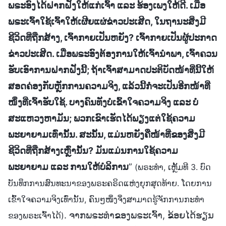
ພຣະອົງໄດ້ຝາກຝັງໃຫ້ແກ່ເຈົ້າ ແລະ ຮ້ອງເພງໃຫ້ດີ. ເມື່ອ
ພຣະເຈົ້າໃຊ້ເຈົ້າໃຫ້ເຜີຍແຜ່ຂ່າວປະເສີດ, ໃນຖານະສິ່ງມີ
ຊີວິດທີ່ຖືກສ້າງ, ເຈົ້າກາຍເປັນຫຍັງ? ເຈົ້າກາຍເປັນຜູ້ປະກາດ
ຂ່າວປະເສີດ. ເມື່ອພຣະອົງຕ້ອງການໃຫ້ເຈົ້ານຳພາ, ເຈົ້າຄວນ
ຮັບເອົາການຝາກຝັງນີ້; ຖ້າເຈົ້າສາມາດປະຕິບັດໜ້າທີ່ນີ້ໃຫ້
ສອດຄ່ອງກັບຫຼັກການຄວາມຈິງ, ແລ້ວນີ້ກໍ່ຈະເປັນອີກໜ້າທີ່
ໜຶ່ງທີ່ເຈົ້າຮັບໃຊ້. ບາງຄົນທັງບໍ່ເຂົ້າໃຈຄວາມຈິງ ແລະ ບໍ່
ສະແຫວງຫາມັນ; ພວກເຂົາເຮັດໄດ້ພຽງແຕ່ໃຊ້ຄວາມ
ພະຍາຍາມເທົ່ານັ້ນ. ສະນັ້ນ, ແມ່ນຫຍັງຄືໜ້າທີ່ຂອງສິ່ງມີ
ຊີວິດທີ່ຖືກສ້າງເຫຼົ່ານັ້ນ? ມັນແມ່ນການໃຊ້ຄວາມ
ພະຍາຍາມ ແລະ ການໃຫ້ບໍລິການ
”
(ພຣະທຳ, ເຫຼັ້ມທີ 3. ບົດ
ບັນທຶກການສົນທະນາຂອງພຣະຄຣິດແຫ່ງຍຸກສຸດທ້າຍ. ໂດຍການ
ເຂົ້າໃຈຄວາມຈິງເທົ່ານັ້ນ, ຄົນໆໜຶ່ງຈຶ່ງສາມາດຮູ້ຈັກການກະທຳ
. ຈາກພຣະທຳຂອງພຣະເຈົ້າ, ຂ້ອຍໄດ້ຮຽນ
ຂອງພຣະເຈົ້າໄດ້)