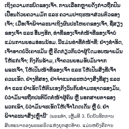
ເຖິງຄວາມກະບົດຂອງເຈົ້າ. ການເລືອກຫຼາຍດັ່ງກ່າວຖືກປົນ
ເປື້ອນດ້ວຍຄວາມມັກ ແລະ ຄວາມປາຖະໜາສ່ວນຕົວຂອງ
ເຈົ້າ; ເມື່ອເຈົ້າພິຈາລະນາເຖິງຜົນປະໂຫຍດຂອງເຈົ້າ, ຊື່ສຽງ
ຂອງເຈົ້າ ແລະ ອື່ນໆອີກ, ທ່າທີ່ຂອງເຈົ້າຕໍ່ໜ້າທີ່ຂອງເຈົ້າບໍ່
ແມ່ນການຍອມອ່ອນນ້ອມ. ນີ້ແມ່ນທ່າທີ່ຕໍ່ໜ້າທີ່: ຢ່າງທຳອິດ,
ເຈົ້າອາດບໍ່ວິເຄາະມັນ ຫຼື ຄິດກ່ຽວກັບວ່າຜູ້ໃດມອບໝາຍມັນ
ໃຫ້ແກ່ເຈົ້າ; ກົງກັນຂ້າມ, ເຈົ້າຄວນຍອມຮັບມັນຈາກ
ພຣະເຈົ້າ, ໃຫ້ເປັນໜ້າທີ່ຂອງເຈົ້າ ແລະ ໃຫ້ເປັນສິ່ງທີ່ເຈົ້າ
ຄວນເຮັດ. ຢ່າງທີສອງ, ຢ່າຈຳແນກລະຫວ່າງສິ່ງທີ່ສູງ ແລະ
ຕໍ່າ ແລະ ຢ່າເຮັດໃຫ້ຕົນເອງກັງວົນກັບທຳມະຊາດຂອງມັນ,
ບໍ່ວ່າມັນຈະຖືກປະຕິບັດຕໍ່ໜ້າຜູ້ຄົນ ຫຼື ນອກສາຍຕາຂອງ
ພວກເຂົາ, ບໍ່ວ່າມັນຈະເຮັດໃຫ້ເຈົ້າໂດດເດັ່ນ ຫຼື ບໍ່. ຢ່າ
ພິຈາລະນາສິ່ງເຫຼົ່ານີ້
”
(ພຣະທຳ, ເຫຼັ້ມທີ 3. ບົດບັນທຶກການ
ສົນທະນາຂອງພຣະຄຣິດແຫ່ງຍຸກສຸດທ້າຍ. ແມ່ນຫຍັງຄືການ