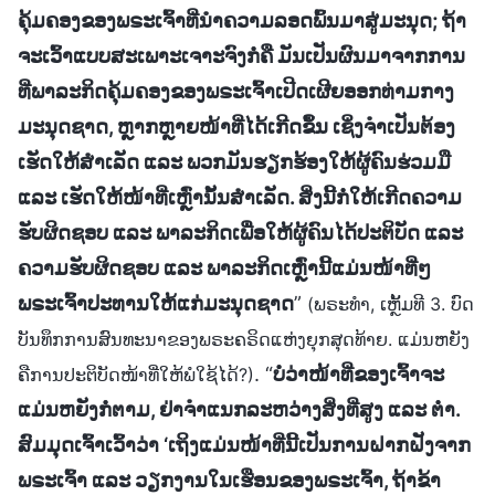
ຄຸ້ມຄອງຂອງພຣະເຈົ້າທີ່ນໍາຄວາມລອດພົ້ນມາສູ່ມະນຸດ; ຖ້າ
ຈະເວົ້າແບບສະເພາະເຈາະຈົງກໍ່ຄື ມັນເປັນຜົນມາຈາກການ
ທີ່ພາລະກິດຄຸ້ມຄອງຂອງພຣະເຈົ້າເປີດເຜີຍອອກທ່າມກາງ
ມະນຸດຊາດ, ຫຼາກຫຼາຍໜ້າທີ່ໄດ້ເກີດຂຶ້ນ ເຊິ່ງຈຳເປັນຕ້ອງ
ເຮັດໃຫ້ສຳເລັດ ແລະ ພວກມັນຮຽກຮ້ອງໃຫ້ຜູ້ຄົນຮ່ວມມື
ແລະ ເຮັດໃຫ້ໜ້າທີ່ເຫຼົ່ານັ້ນສຳເລັດ. ສິ່ງນີ້ກໍ່ໃຫ້ເກີດຄວາມ
ຮັບຜິດຊອບ ແລະ ພາລະກິດເພື່ອໃຫ້ຜູ້ຄົນໄດ້ປະຕິບັດ ແລະ
ຄວາມຮັບຜິດຊອບ ແລະ ພາລະກິດເຫຼົ່ານີ້ແມ່ນໜ້າທີ່ໆ
ພຣະເຈົ້າປະທານໃຫ້ແກ່ມະນຸດຊາດ
”
(ພຣະທຳ, ເຫຼັ້ມທີ 3. ບົດ
ບັນທຶກການສົນທະນາຂອງພຣະຄຣິດແຫ່ງຍຸກສຸດທ້າຍ. ແມ່ນຫຍັງ
. “
ບໍ່ວ່າໜ້າທີ່ຂອງເຈົ້າຈະ
ຄືການປະຕິບັດໜ້າທີ່ໃຫ້ພໍໃຊ້ໄດ້?)
ແມ່ນຫຍັງກໍ່ຕາມ, ຢ່າຈຳແນກລະຫວ່າງສິ່ງທີ່ສູງ ແລະ ຕໍ່າ.
ສົມມຸດເຈົ້າເວົ້າວ່າ ‘ເຖິງແມ່ນໜ້າທີ່ນີ້ເປັນການຝາກຝັງຈາກ
ພຣະເຈົ້າ ແລະ ວຽກງານໃນເຮືອນຂອງພຣະເຈົ້າ, ຖ້າຂ້າ