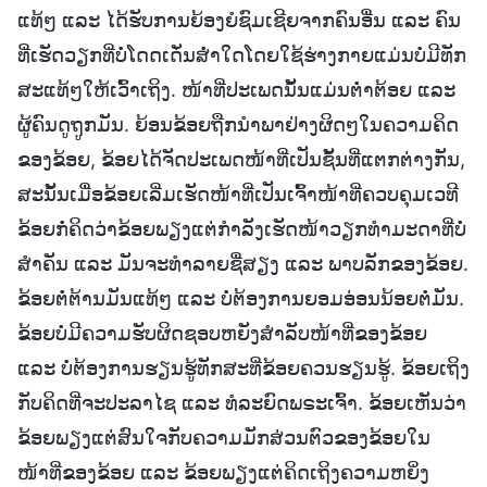
ແທ້ໆ ແລະ ໄດ້ຮັບການຍ້ອງຍໍຊົມເຊີຍຈາກຄົນອື່ນ ແລະ ຄົນ
ທີ່ເຮັດວຽກທີ່ບໍ່ໂດດເດັ່ນສໍ່າໃດໂດຍໃຊ້ຮ່າງກາຍແມ່ນບໍ່ມີທັກ
ສະແທ້ໆໃຫ້ເວົ້າເຖິງ. ໜ້າທີ່ປະເພດນັ້ນແມ່ນຕໍ່າຕ້ອຍ ແລະ
ຜູ້ຄົນດູຖູກມັນ. ຍ້ອນຂ້ອຍຖືກນໍາພາຢ່າງຜິດໆໃນຄວາມຄິດ
ຂອງຂ້ອຍ, ຂ້ອຍໄດ້ຈັດປະເພດໜ້າທີ່ເປັນຊັ້ນທີ່ແຕກຕ່າງກັນ,
ສະນັ້ນເມື່ອຂ້ອຍເລີ່ມເຮັດໜ້າທີ່ເປັນເຈົ້າໜ້າທີ່ຄວບຄຸມເວທີ
ຂ້ອຍກໍ່ຄິດວ່າຂ້ອຍພຽງແຕ່ກໍາລັງເຮັດໜ້າວຽກທຳມະດາທີ່ບໍ່
ສຳຄັນ ແລະ ມັນຈະທໍາລາຍຊື່ສຽງ ແລະ ພາບລັກຂອງຂ້ອຍ.
ຂ້ອຍຕໍ່ຕ້ານມັນແທ້ໆ ແລະ ບໍ່ຕ້ອງການຍອມອ່ອນນ້ອຍຕໍ່ມັນ.
ຂ້ອຍບໍ່ມີຄວາມຮັບຜິດຊອບຫຍັງສຳລັບໜ້າທີ່ຂອງຂ້ອຍ
ແລະ ບໍ່ຕ້ອງການຮຽນຮູ້ທັກສະທີ່ຂ້ອຍຄວນຮຽນຮູ້. ຂ້ອຍເຖິງ
ກັບຄິດທີ່ຈະປະລາໄຊ ແລະ ທໍລະຍົດພຣະເຈົ້າ. ຂ້ອຍເຫັນວ່າ
ຂ້ອຍພຽງແຕ່ສົນໃຈກັບຄວາມມັກສ່ວນຕົວຂອງຂ້ອຍໃນ
ໜ້າທີ່ຂອງຂ້ອຍ ແລະ ຂ້ອຍພຽງແຕ່ຄິດເຖິງຄວາມຫຍິ່ງ