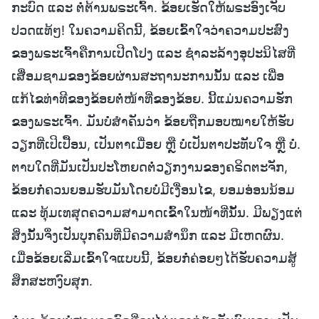
ກະບົດ ແລະ ຕໍ່ຕ້ານພຣະເຈົ້າ. ຂ້ອຍເຮັດໃຫ້ພຣະອົງເຈັບ
ປວດແທ້ໆ! ໃນຄວາມຄິດນີ້, ຂ້ອຍເຂົ້າໃຈວ່າຄວາມປະສົງ
ຂອງພຣະເຈົ້າຄືການເປີດໂປງ ແລະ ຊໍາລະລ້າງອຸປະນິໄສທີ່
ເສື່ອມຊາມຂອງຂ້ອຍຜ່ານສະຖານະການນັ້ນ ແລະ ເພື່ອ
ແກ້ໄຂທ່າທີຂອງຂ້ອຍຕໍ່ໜ້າທີ່ຂອງຂ້ອຍ. ນີ້ແມ່ນຄວາມຮັກ
ຂອງພຣະເຈົ້າ. ມັນບໍ່ສໍາຄັນວ່າ ຂ້ອຍຖືກມອບໝາຍໃຫ້ຮັບ
ວຽກທີ່ເປິເປື້ອນ, ເປັນຕາເມື່ອຍ ຫຼື ບໍ່ເປັນຕາປະທັບໃຈ ຫຼື ບໍ່.
ຕາບໃດທີ່ມັນເປັນປະໂຫຍດຕໍ່ວຽກງານຂອງຄຣິດຕະຈັກ,
ຂ້ອຍກໍ່ຄວນຍອມຮັບມັນໂດຍບໍ່ມີເງື່ອນໄຂ, ຍອມອ່ອນນ້ອມ
ແລະ ທຸ້ມເທສຸດຄວາມສາມາດເຂົ້າໃນໜ້າທີ່ນັ້ນ. ມີພຽງແຕ່
ສິ່ງນັ້ນຈຶ່ງເປັນບຸກຄົນທີ່ມີຄວາມສຳນຶກ ແລະ ມີເຫດຜົນ.
ເມື່ອຂ້ອຍເລີ່ມເຂົ້າໃຈແບບນີ້, ຂ້ອຍກໍ່ຄ່ອຍໆໄດ້ຮັບຄວາມສູ້
ສຶກສະຫງົບສຸກ.