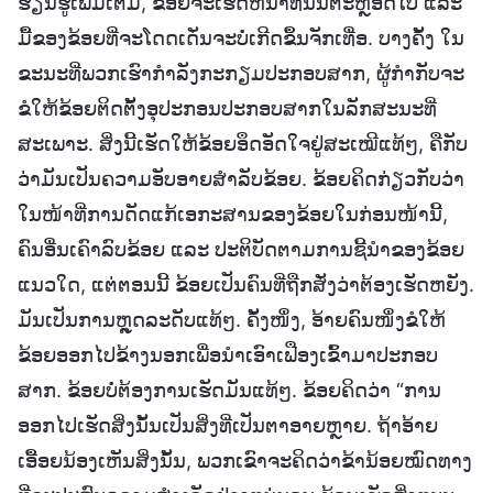
ຮຽນຮູ້ເພີ່ມເຕີມ, ຂ້ອຍຈະເຮັດຫນ້າທີ່ນັ້ນຕະຫຼອດໄປ ແລະ
ມື້ຂອງຂ້ອຍທີ່ຈະໂດດເດັ່ນຈະບໍ່ເກີດຂຶ້ນຈັກເທື່ອ. ບາງຄັ້ງ ໃນ
ຂະນະທີ່ພວກເຮົາກໍາລັງກະກຽມປະກອບສາກ, ຜູ້ກຳກັບຈະ
ຂໍໃຫ້ຂ້ອຍຕິດຕັ້ງອຸປະກອນປະກອບສາກໃນລັກສະນະທີ່
ສະເພາະ. ສິ່ງນີ້ເຮັດໃຫ້ຂ້ອຍອຶດອັດໃຈຢູ່ສະເໝີແທ້ໆ, ຄືກັບ
ວ່າມັນເປັນຄວາມອັບອາຍສໍາລັບຂ້ອຍ. ຂ້ອຍຄິດກ່ຽວກັບວ່າ
ໃນໜ້າທີ່ການດັດແກ້ເອກະສານຂອງຂ້ອຍໃນກ່ອນໜ້ານີ້,
ຄົນອື່ນເຄົາລົບຂ້ອຍ ແລະ ປະຕິບັດຕາມການຊີ້ນໍາຂອງຂ້ອຍ
ແນວໃດ, ແຕ່ຕອນນີ້ ຂ້ອຍເປັນຄົນທີ່ຖືກສັ່ງວ່າຕ້ອງເຮັດຫຍັງ.
ມັນເປັນການຫຼຸດລະດັບແທ້ໆ. ຄັ້ງໜຶ່ງ, ອ້າຍຄົນໜຶ່ງຂໍໃຫ້
ຂ້ອຍອອກໄປຂ້າງນອກເພື່ອນໍາເອົາເຟືອງເຂົ້າມາປະກອບ
ສາກ. ຂ້ອຍບໍ່ຕ້ອງການເຮັດມັນແທ້ໆ. ຂ້ອຍຄິດວ່າ “ການ
ອອກໄປເຮັດສິ່ງນັ້ນເປັນສິ່ງທີ່ເປັນຕາອາຍຫຼາຍ. ຖ້າອ້າຍ
ເອື້ອຍນ້ອງເຫັນສິ່ງນັ້ນ, ພວກເຂົາຈະຄິດວ່າຂ້ານ້ອຍໝົດທາງ