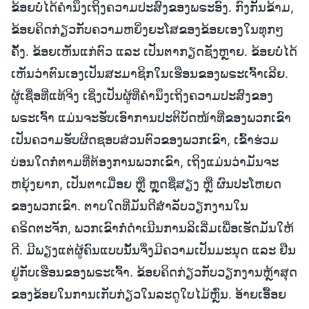
ຂ້ອຍບໍ່ໄດ້ຄຳນຶງເຖິງຄວາມປະສົງຂອງພຣະອົງ. ກົງກັນຂ້າມ,
ຂ້ອຍຄິດກ່ຽວກັບຄວາມຫຍິ່ງຍະໂສຂອງຂ້ອຍເອງໃນທຸກໆ
ຄັ້ງ. ຂ້ອຍເຫັນແກ່ຕົວ ແລະ ເປັນຕາກຽດຊັງຫຼາຍ. ຂ້ອຍບໍ່ໄດ້
ເຫັນວ່າຕົນເອງເປັນສະມາຊິກໃນເຮືອນຂອງພຣະເຈົ້າເລີຍ.
ຜູ້ເຊື່ອທີ່ແທ້ຈິງ ເຊິ່ງເປັນຜູ້ທີ່ຄຳນຶງເຖິງຄວາມປະສົງຂອງ
ພຣະເຈົ້າ ແມ່ນຈະຮັບເອົາການປະຕິບັດໜ້າທີ່ຂອງພວກເຂົາ
ເປັນຄວາມຮັບຜິດຊອບສ່ວນຕົວຂອງພວກເຂົາ, ເຂົ້າຮ່ວມ
ບ່ອນໃດກໍ່ຕາມທີ່ຕ້ອງການພວກເຂົາ, ເຖິງແມ່ນວ່າມັນຈະ
ຫຍຸ້ງຍາກ, ເປັນຕາເມື່ອຍ ຫຼື ຫຼຸດຊື່ສຽງ ຫຼື ຜົນປະໂຫຍດ
ຂອງພວກເຂົາ. ຕາບໃດທີ່ມັນດີສໍາລັບວຽກງານໃນ
ຄຣິດຕະຈັກ, ພວກເຂົາກໍ່ດຳເນີນການລິເລີ່ມເພື່ອເຮັດມັນໃຫ້
ດີ. ມີພຽງແຕ່ຜູ້ຄົນແບບນັ້ນຈຶ່ງມີຄວາມເປັນມະນຸດ ແລະ ຢືນ
ຢູ່ກັບເຮືອນຂອງພຣະເຈົ້າ. ຂ້ອຍຄິດກ່ຽວກັບວຽກງານຫຼ້າສຸດ
ຂອງຂ້ອຍໃນການເກັບກ່ຽວໃນລະດູໃບໄມ້ຫຼົ່ນ. ອ້າຍເອື້ອຍ