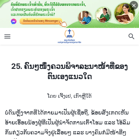
25. ຄົນໆໜຶ່ງຄວນພິຈາລະນາໜ້າທີ່ຂອງຕົນເອງແນວໃດ
25. ຄົນໆໜຶ່ງຄວນພິຈາລະນາໜ້າທີ່ຂອງ
ຕົນເອງແນວໃດ
ໂດຍ ເຈີ້ງເຢ, ເກົາຫຼີໃຕ້
ບໍ່ດົນຫຼັງຈາກທີ່ໄດ້ກາຍມາເປັນຜູ້ເຊື່ອຖື, ຂ້ອຍສັງເກດເຫັນ
ອ້າຍເອື້ອຍນ້ອງຜູ້ທີ່ເປັນຜູ້ນໍາຈັດການເຕົ້າໂຮມ ແລະ ໂອ້ລົມ
ກັນກ່ຽວກັບຄວາມຈິງຢູ່ເລື້ອຍໆ ແລະ ບາງຄົນກໍ່ມີໜ້າທີ່ໆ