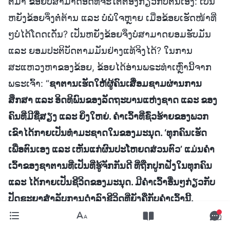
ຕໍ່ມາ ຂ້ອຍບໍ່ສາມາດອົດທີ່ຈະໄຕ່ຕອງກ່ຽວກັບຕົນເອງ: ເປັນ
ຫຍັງຂ້ອຍຈຶ່ງຕໍ່ຕ້ານ ແລະ ບໍ່ພໍໃຈຫຼາຍ ເມື່ອຂ້ອຍເຮັດໜ້າທີ່
ໆບໍ່ໄດ້ໂດດເດັ່ນ? ເປັນຫຍັງຂ້ອຍຈຶ່ງບໍ່ສາມາດຍອມຮັບມັນ
ແລະ ຍອມປະຕິບັດຕາມມັນຢ່າງແທ້ຈິງໄດ້? ໃນການ
ສະແຫວງຫາຂອງຂ້ອຍ, ຂ້ອຍໄດ້ອ່ານພຣະທຳເຫຼົ່ານີ້ຈາກ
ພຣະເຈົ້າ: “
ຊາຕານເຮັດໃຫ້ຜູ້ຄົນເສື່ອມຊາມຜ່ານການ
ສຶກສາ ແລະ ອິດທິພົນຂອງລັດຖະບານແຫ່ງຊາດ ແລະ ຂອງ
ຄົນທີ່ມີຊື່ສຽງ ແລະ ຍິ່ງໃຫຍ່. ຄຳເວົ້າທີ່ຊົ່ວຮ້າຍຂອງພວກ
ເຂົາໄດ້ກາຍເປັນທຳມະຊາດໃນຂອງມະນຸດ. ‘ທຸກຄົນເຮັດ
ເພື່ອຕົນເອງ ແລະ ເຫັນແກ່ຜົນປະໂຫຍດສ່ວນຕົວ’ ແມ່ນຄໍາ
ເວົ້າຂອງຊາຕານທີ່ເປັນທີ່ຮູ້ຈັກກັນດີ ທີ່ຖືກປູກຝັງໃນທຸກຄົນ
ແລະ ໄດ້ກາຍເປັນຊີວິດຂອງມະນຸດ. ມີຄໍາເວົ້າອື່ນໆກ່ຽວກັບ
ປັດຊະຍາສໍາລັບການດໍາລົງຊີວິດທີ່ຍັງຄືກັບຄໍາເວົ້ານີ້.
ຊາຕານໃຊ້ວັດທະນະທໍາທາງປະເພນີຂອງຊາດເພື່ອສຶກສາ