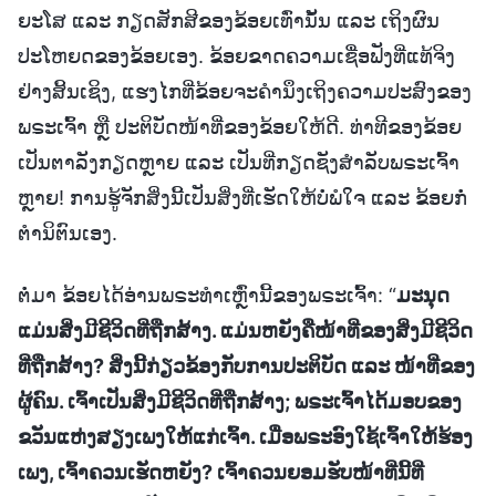
ຍະໂສ ແລະ ກຽດສັກສີຂອງຂ້ອຍເທົ່ານັ້ນ ແລະ ເຖິງຜົນ
ປະໂຫຍດຂອງຂ້ອຍເອງ. ຂ້ອຍຂາດຄວາມເຊື່ອຟັງທີ່ແທ້ຈິງ
ຢ່າງສິ້ນເຊິງ, ແຮງໄກທີ່ຂ້ອຍຈະຄຳນຶງເຖິງຄວາມປະສົງຂອງ
ພຣະເຈົ້າ ຫຼື ປະຕິບັດໜ້າທີ່ຂອງຂ້ອຍໃຫ້ດີ. ທ່າທີຂອງຂ້ອຍ
ເປັນຕາລັງກຽດຫຼາຍ ແລະ ເປັນທີ່ກຽດຊັງສຳລັບພຣະເຈົ້າ
ຫຼາຍ! ການຮູ້ຈັກສິ່ງນີ້ເປັນສິ່ງທີ່ເຮັດໃຫ້ບໍ່ພໍໃຈ ແລະ ຂ້ອຍກໍ່
ຕຳນິຕົນເອງ.
ຕໍ່ມາ ຂ້ອຍໄດ້ອ່ານພຣະທຳເຫຼົ່ານີ້ຂອງພຣະເຈົ້າ: “
ມະນຸດ
ແມ່ນສິ່ງມີຊີວິດທີ່ຖືກສ້າງ. ແມ່ນຫຍັງຄືໜ້າທີ່ຂອງສິ່ງມີຊີວິດ
ທີ່ຖືກສ້າງ? ສິ່ງນີ້ກ່ຽວຂ້ອງກັບການປະຕິບັດ ແລະ ໜ້າທີ່ຂອງ
ຜູ້ຄົນ. ເຈົ້າເປັນສິ່ງມີຊີວິດທີ່ຖືກສ້າງ; ພຣະເຈົ້າໄດ້ມອບຂອງ
ຂວັນແຫ່ງສຽງເພງໃຫ້ແກ່ເຈົ້າ. ເມື່ອພຣະອົງໃຊ້ເຈົ້າໃຫ້ຮ້ອງ
ເພງ, ເຈົ້າຄວນເຮັດຫຍັງ? ເຈົ້າຄວນຍອມຮັບໜ້າທີ່ນີ້ທີ່