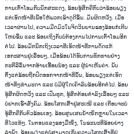
ການເຕົ້າໂຮມກັບນັກສະແດງ, ຂ້ອຍຮູ້ສຶກຄືກັບວ່າຂ້ອຍພຽງ
ແຕ່ເຮັດໜ້າທີ່ເພື່ອໃຫ້ພວກເຂົາດູດີຂຶ້ນ. ມັນຜິດຫວັງ. ເມື່ອ
ເວລາຜ່ານໄປ, ຄວາມມືດມົວໃນຈິດວິນຍານຂອງຂ້ອຍກໍ່ເຕີບ
ໃຫຍ່ຂຶ້ນ ແລະ ຂ້ອຍເຖິງກັບບໍ່ຕ້ອງການໄປການເຕົ້າໂຮມອີກ
ຕໍ່ໄປ. ຂ້ອຍມັກນຶກເຖິງເວລາທີ່ເຮັດໜ້າທີ່ການດັດແກ້
ເອກະສານຢູ່ເລື້ອຍໆ, ເມື່ອຂ້ອຍໄດ້ຮັບການທັກທາຍຢ່າງ
ກະຕືລືລົ້ນຈາກອ້າຍເອື້ອຍນ້ອງ ແລະ ຜູ້ນໍາເຫັນຄ່າ. ນັບ
ຕັ້ງແຕ່ຂ້ອຍຖືກປົດອອກຈາກໜ້າທີ່ນັ້ນ, ຂ້ອຍພຽງແຕ່ເຮັດ
ໜ້າທີ່ໆທຳມະດາ ແລະ ບໍ່ມີຜູ້ໃດເຄົາລົບຂ້ອຍອີກຕໍ່ໄປ. ຂ້ອຍ
ຮູ້ສຶກຜິດຫວັງ ແລະ ເປັນທຸກ, ຮູ້ສຶກຕ້ອຍຕໍ່າລົງເລື້ອຍໆ ແລະ
ບໍ່ຢາກເຂົ້າສັງຄົມ. ຂ້ອຍໂສກເສົ້າຢູ່ສະເໝີ ແລະ ເກືອບຈະບໍ່
ຮູ້ສຶກຄືກັບຕົວຂ້ອຍເອງ. ຂ້ອຍສູນເສຍນໍ້າໜັກຫຼາຍໃນເວລາ
ທີ່ໄວແທ້ໆ. ໃນຕອນແລງຂອງມື້ໜຶ່ງ, ໃນຂະນະທີ່ຂ້ອຍຍ່າງ
ລຳພັງ, ຂ້ອຍພຽງແຕ່ບໍ່ສາມາດເກັບຄວາມໂສກເສົ້າທີ່ຢູ່