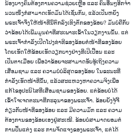
ນ້ອງບາງຄົນຕ້ອງການຄວາມຊ່ວຍເຫຼືອ ແລະ ຄົນອື່ນໆອີກຈໍາ
ນວນໜຶ່ງກໍ່ສາມາດເຮັດມັນໄດ້ເຊັ່ນກັນ, ແລ້ວເປັນຫຍັງ
ພຣະເຈົ້າຈຶ່ງໃຫ້ໜ້າທີ່ນີ້ຕົກລົງເທິງຕັກຂອງຂ້ອຍ? ມັນບໍ່ຄືກັບ
ວ່າຂ້ອຍໄດ້ເພີ່ມມູນຄ່າທີ່ສະເພາະເຂົ້າໃນວຽກງານນັ້ນ. ແຕ່
ພຣະເຈົ້າກຳລັງເປີດໂປງທ່າທີຂອງຂ້ອຍຕໍ່ໜ້າທີ່ຂອງຂ້ອຍ
ໂດຍເຮັດໃຫ້ຂ້ອຍເຮັດວຽກບາງຢ່າງທີ່ເປິເປື້ອນ ແລະ
ເປັນຕາເມື່ອຍ ເພື່ອວ່າຂ້ອຍຈະສາມາດຮັບຮູ້ເຖິງຄວາມ
ເສື່ອມຊາມ ແລະ ຄວາມບໍ່ບໍລິສຸດຂອງຂ້ອຍ ໃນຂະນະທີ່
ກຳລັງເຮັດໜ້າທີ່ນັ້ນ, ແລ້ວສະແຫວງຫາຄວາມຈິງເພື່ອ
ແກ້ໄຂອຸປະນິໄສທີ່ເສື່ອມຊາມຂອງຂ້ອຍ. ແຕ່ຂ້ອຍບໍ່ໄດ້
ເຂົ້າໃຈເຈດຕະນາທີ່ກະລຸນາຂອງພຣະເຈົ້າ. ຂ້ອຍຍັງຈູ້ຈີ້
ກ່ຽວກັບໜ້າທີ່ຂອງຂ້ອຍ ແລະ ມີຄວາມມັກ ແລະ ຄວາມ
ຕ້ອງການຂອງຂ້ອຍເອງຢູ່ສະເໝີ. ຂ້ອຍບໍ່ສາມາດຍອມຕໍ່
ການປັ້ນແຕ່ງ ແລະ ການຈັດແຈງຂອງພຣະເຈົ້າ, ແຕ່ໄດ້