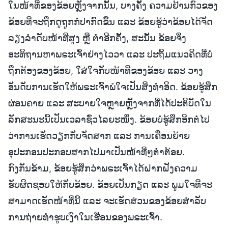
ໃນໜ້າທີ່ຂອງຂ້ອຍຫຼັງຈາກນັ້ນ, ບາງຄັ້ງ ຄວາມຢ້ານກົວຂອງ
ຂ້ອຍທີ່ຈະຖືກດູຖູກກໍ່ປາກົດຂຶ້ນ ແລະ ຂ້ອຍຮູ້ວ່າຂ້ອຍໄດ້ຈັດ
ລຽງລໍາດັບໜ້າທີ່ສູງ ຫຼື ຕໍ່າອີກຄັ້ງ, ສະນັ້ນ ຂ້ອຍຈຶ່ງ
ອະທິຖານຫາພຣະເຈົ້າຢ່າງໄວວາ ແລະ ປະຖິ້ມແນວຄິດທີ່ບໍ່
ຖືກຕ້ອງຂອງຂ້ອຍ, ໃສ່ໃຈກັບໜ້າທີ່ຂອງຂ້ອຍ ແລະ ວາງ
ອັນດັບການເຮັດໃຫ້ພຣະເຈົ້າພໍໃຈເປັນສິ່ງທຳອິດ. ຂ້ອຍຮູ້ສຶກ
ຜ່ອນຄາຍ ແລະ ສະບາຍໃຈຫຼາຍຫຼັງຈາກທີ່ໄດ້ປະຕິບັດໃນ
ລັກສະນະນີ້ເປັນເວລາຊົ່ວໄລຍະໜຶ່ງ. ຂ້ອຍບໍ່ຮູ້ສຶກອີກຕໍ່ໄປ
ວ່າການເຮັດວຽກກັບຈັດສາກ ແລະ ການເຄື່ອນຍ້າຍ
ອຸປະກອນປະກອບສາກໄປມາເປັນໜ້າທີ່ໆຕໍ່າຕ້ອຍ.
ກົງກັນຂ້າມ, ຂ້ອຍຮູ້ສຶກວ່າພຣະເຈົ້າໄດ້ຝາກຝັງຄວາມ
ຮັບຜິດຊອບໃຫ້ກັບຂ້ອຍ. ຂ້ອຍເປັນກຽດ ແລະ ພູມໃຈທີ່ຈະ
ສາມາດເຮັດໜ້າທີ່ນີ້ ແລະ ຈະເຮັດສ່ວນຂອງຂ້ອຍສໍາລັບ
ການຖ່າຍທຳຮູບເງົາໃນເຮືອນຂອງພຣະເຈົ້າ.