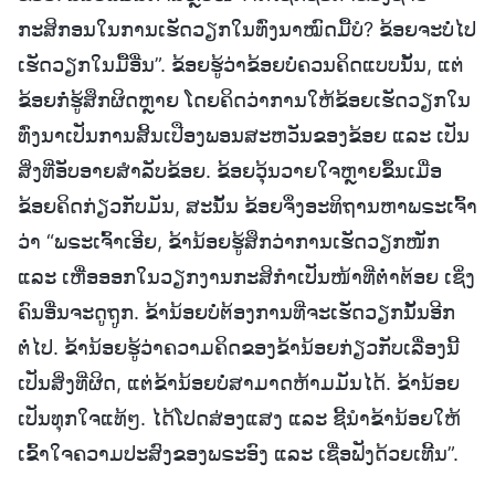
ກະສິກອນໃນການເຮັດວຽກໃນທົ່ງນາໝົດມື້ບໍ? ຂ້ອຍຈະບໍ່ໄປ
ເຮັດວຽກໃນມື້ອື່ນ”. ຂ້ອຍຮູ້ວ່າຂ້ອຍບໍ່ຄວນຄິດແບບນັ້ນ, ແຕ່
ຂ້ອຍກໍ່ຮູ້ສຶກຜິດຫຼາຍ ໂດຍຄິດວ່າການໃຫ້ຂ້ອຍເຮັດວຽກໃນ
ທົ່ງນາເປັນການສິ້ນເປືອງພອນສະຫວັນຂອງຂ້ອຍ ແລະ ເປັນ
ສິ່ງທີ່ອັບອາຍສຳລັບຂ້ອຍ. ຂ້ອຍວຸ້ນວາຍໃຈຫຼາຍຂຶ້ນເມື່ອ
ຂ້ອຍຄິດກ່ຽວກັບມັນ, ສະນັ້ນ ຂ້ອຍຈຶ່ງອະທິຖານຫາພຣະເຈົ້າ
ວ່າ “ພຣະເຈົ້າເອີຍ, ຂ້ານ້ອຍຮູ້ສຶກວ່າການເຮັດວຽກໜັກ
ແລະ ເຫື່ອອອກໃນວຽກງານກະສິກຳເປັນໜ້າທີ່ຕ່ຳຕ້ອຍ ເຊິ່ງ
ຄົນອື່ນຈະດູຖູກ. ຂ້ານ້ອຍບໍ່ຕ້ອງການທີ່ຈະເຮັດວຽກນັ້ນອີກ
ຕໍ່ໄປ. ຂ້ານ້ອຍຮູ້ວ່າຄວາມຄິດຂອງຂ້ານ້ອຍກ່ຽວກັບເລື່ອງນີ້
ເປັນສິ່ງທີ່ຜິດ, ແຕ່ຂ້ານ້ອຍບໍ່ສາມາດຫ້າມມັນໄດ້. ຂ້ານ້ອຍ
ເປັນທຸກໃຈແທ້ໆ. ໄດ້ໂປດສ່ອງແສງ ແລະ ຊີ້ນໍາຂ້ານ້ອຍໃຫ້
ເຂົ້າໃຈຄວາມປະສົງຂອງພຣະອົງ ແລະ ເຊື່ອຟັງດ້ວຍເທີ້ນ”.