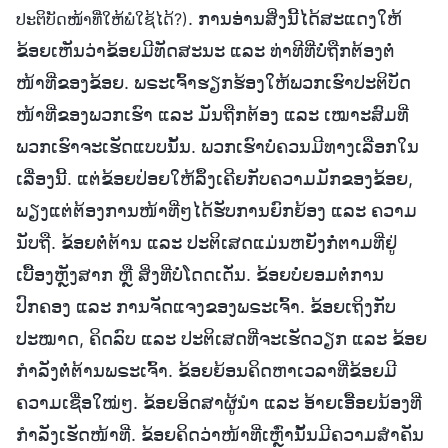
. ການອ່ານສິ່ງນີ້ໄດ້ສະແດງໃຫ້
ປະຕິບັດໜ້າທີ່ໃຫ້ພໍໃຊ້ໄດ້?)
ຂ້ອຍເຫັນວ່າຂ້ອຍມີທັດສະນະ ແລະ ທ່າທີທີ່ບໍ່ຖືກຕ້ອງຕໍ່
ໜ້າທີ່ຂອງຂ້ອຍ. ພຣະເຈົ້າຮຽກຮ້ອງໃຫ້ພວກເຮົາປະຕິບັດ
ໜ້າທີ່ຂອງພວກເຮົາ ແລະ ມັນຖືກຕ້ອງ ແລະ ເໝາະສົມທີ່
ພວກເຮົາຈະເຮັດແບບນັ້ນ. ພວກເຮົາບໍ່ຄວນມີທາງເລືອກໃນ
ເລື່ອງນີ້. ແຕ່ຂ້ອຍປ່ອຍໃຫ້ລຶ້ງເຄີຍກັບຄວາມມັກຂອງຂ້ອຍ,
ພຽງແຕ່ຕ້ອງການໜ້າທີ່ໆໄດ້ຮັບການຍົກຍ້ອງ ແລະ ຄວາມ
ນັບຖື. ຂ້ອຍຕໍ່ຕ້ານ ແລະ ປະຕິເສດແມ່ນຫຍັງກໍ່ຕາມທີ່ຢູ່
ເບື້ອງຫຼັງສາກ ຫຼື ສິ່ງທີ່ບໍ່ໂດດເດັ່ນ. ຂ້ອຍບໍ່ຍອມຕໍ່ການ
ປົກຄອງ ແລະ ການຈັດແຈງຂອງພຣະເຈົ້າ. ຂ້ອຍເຖິງກັບ
ປະໝາດ, ຄິດລົບ ແລະ ປະຕິເສດທີ່ຈະເຮັດວຽກ ແລະ ຂ້ອຍ
ກຳລັງຕໍ່ຕ້ານພຣະເຈົ້າ. ຂ້ອຍຍ້ອນຄິດຫາເວລາທີ່ຂ້ອຍມີ
ຄວາມເຊື່ອໃໝ່ໆ. ຂ້ອຍອິດສາຜູ້ນໍາ ແລະ ອ້າຍເອື້ອຍນ້ອງທີ່
ກໍາລັງເຮັດໜ້າທີ່. ຂ້ອຍຄິດວ່າໜ້າທີ່ເຫຼົ່ານັ້ນມີຄວາມສຳຄັນ