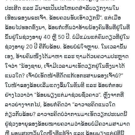
ປະເສີດ ແລະ ມັນຈະເປັນປະໂຫຍດສໍາລັບວຽກງານໃນ
ເຮືອນຂອງພຣະເຈົ້າ. ຂ້ອຍຄວນຮັບເອົາວຽກນີ້”. ແຕ່ເມື່ອ
ຂ້ອຍໄປຮອດທົ່ງນາ, ຂ້ອຍກໍ່ເຫັນວ່າອ້າຍນ້ອງຄົນອື່ນທີ່ຢູ່ໃນທີ່
ນັ້ນຢູ່ໃນຊ່ວງອາຍຸ 40 ຫຼື 50 ປີ. ບໍ່ມີແມ່ນແຕ່ຄົນດຽວທີ່ຢູ່ໃນ
ຊ່ວງອາຍຸ 20 ປີ ຄືກັບຂ້ອຍ. ຂ້ອຍບໍ່ພໍໃຈຫຼາຍ. ໃນເວລານັ້ນ
ເອງ, ອ້າຍຄົນໜຶ່ງໄດ້ມາຫາ ແລະ ຖາມດ້ວຍຄວາມປະຫຼາດ
ໃຈວ່າ “ນ້ອງຊາຍ, ເຈົ້າມີເວລາມາເຮັດວຽກຢູ່ໃນທົ່ງນາໄດ້
ແນວໃດ? ເຈົ້າບໍ່ເຮັດໜ້າທີ່ດັດແກ້ເອກະສານຂອງເຈົ້າບໍ?”
ໃບໜ້າຂອງຂ້ອຍເລີ່ມແດງຂຶ້ນໃນທັນທີ ແລະ ຂ້ອຍກໍ່ຕອບ
ຢ່າງໄວວາວ່າ “ຂ້ອຍພຽງແຕ່ມາຊ່ວຍຊົ່ວຄາວ”. ຫຼັງຈາກທີ່
ລາວຍ່າງຈາກໄປ, ຂ້ອຍກໍ່ຄິດວ່າ “ລາວຈະຄິດແນວໃດ
ກ່ຽວກັບຂ້ອຍ? ລາວຈະຄິດບໍວ່າການມາເຮັດວຽກປະເພດນີ້
ຢູ່ຊ່ວງອາຍຸຂອງຂ້ອຍໝາຍຄວາມວ່າຂ້ອຍບໍ່ມີຄວາມສາມາດ
ຫຼື ພອນສະຫວັນໃດໜຶ່ງທີ່ແທ້ຈິງ ແລະ ຂ້ອຍພຽງແຕ່ຢູ່ທີ່ນີ້