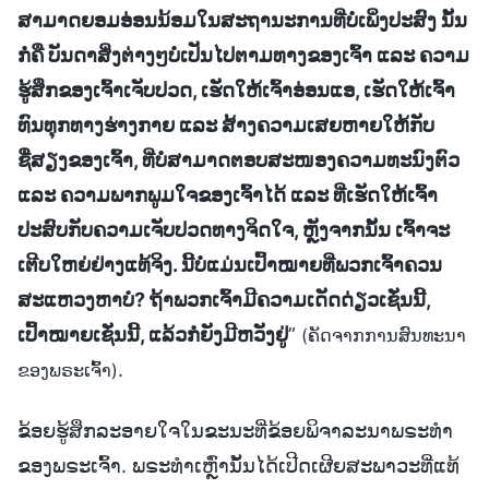
ສາມາດຍອມອ່ອນນ້ອມໃນສະຖານະການທີ່ບໍ່ເພິ່ງປະສົງ ນັ້ນ
ກໍ່ຄື ບັນດາສິ່ງຕ່າງໆບໍ່ເປັນໄປຕາມທາງຂອງເຈົ້າ ແລະ ຄວາມ
ຮູ້ສຶກຂອງເຈົ້າເຈັບປວດ, ເຮັດໃຫ້ເຈົ້າອ່ອນແອ, ເຮັດໃຫ້ເຈົ້າ
ທົນທຸກທາງຮ່າງກາຍ ແລະ ສ້າງຄວາມເສຍຫາຍໃຫ້ກັບ
ຊື່ສຽງຂອງເຈົ້າ, ທີ່ບໍ່ສາມາດຕອບສະໜອງຄວາມທະນົງຕົວ
ແລະ ຄວາມພາກພູມໃຈຂອງເຈົ້າໄດ້ ແລະ ທີ່ເຮັດໃຫ້ເຈົ້າ
ປະສົບກັບຄວາມເຈັບປວດທາງຈິດໃຈ, ຫຼັງຈາກນັ້ນ ເຈົ້າຈະ
ເຕີບໃຫຍ່ຢ່າງແທ້ຈິງ. ນີ້ບໍ່ແມ່ນເປົ້າໝາຍທີ່ພວກເຈົ້າຄວນ
ສະແຫວງຫາບໍ? ຖ້າພວກເຈົ້າມີຄວາມເດັດດ່ຽວເຊັ່ນນີ້,
ເປົ້າໝາຍເຊັ່ນນີ້, ແລ້ວກໍ່ຍັງມີຫວັງຢູ່
”
(ຄັດຈາກການສົນທະນາ
.
ຂອງພຣະເຈົ້າ)
ຂ້ອຍຮູ້ສຶກລະອາຍໃຈໃນຂະນະທີ່ຂ້ອຍພິຈາລະນາພຣະທຳ
ຂອງພຣະເຈົ້າ. ພຣະທຳເຫຼົ່ານັ້ນໄດ້ເປີດເຜີຍສະພາວະທີ່ແທ້