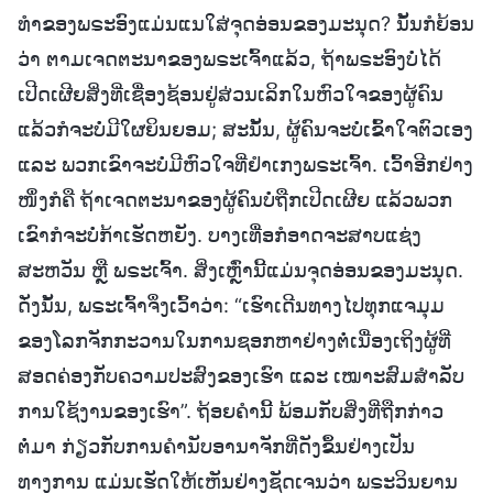
ທໍາຂອງພຣະອົງແມ່ນແນໃສ່ຈຸດອ່ອນຂອງມະນຸດ? ນັ້ນກໍຍ້ອນ
ວ່າ ຕາມເຈດຕະນາຂອງພຣະເຈົ້າແລ້ວ, ຖ້າພຣະອົງບໍ່ໄດ້
ເປີດເຜີຍສິ່ງທີ່ເຊື່ອງຊ້ອນຢູ່ສ່ວນເລິກໃນຫົວໃຈຂອງຜູ້ຄົນ
ແລ້ວກໍຈະບໍ່ມີໃຜຍິນຍອມ; ສະນັ້ນ, ຜູ້ຄົນຈະບໍ່ເຂົ້າໃຈຕົວເອງ
ແລະ ພວກເຂົາຈະບໍ່ມີຫົວໃຈທີ່ຢໍາເກງພຣະເຈົ້າ. ເວົ້າອີກຢ່າງ
ໜຶ່ງກໍຄື ຖ້າເຈດຕະນາຂອງຜູ້ຄົນບໍ່ຖືກເປີດເຜີຍ ແລ້ວພວກ
ເຂົາກໍຈະບໍ່ກ້າເຮັດຫຍັງ. ບາງເທື່ອກໍອາດຈະສາບແຊ່ງ
ສະຫວັນ ຫຼື ພຣະເຈົ້າ. ສິ່ງເຫຼົ່ານີ້ແມ່ນຈຸດອ່ອນຂອງມະນຸດ.
ດັ່ງນັ້ນ, ພຣະເຈົ້າຈຶ່ງເວົ້າວ່າ: “ເຮົາເດີນທາງໄປທຸກແຈມຸມ
ຂອງໂລກຈັກກະວານໃນການຊອກຫາຢ່າງຕໍ່ເນື່ອງເຖິງຜູ້ທີ່
ສອດຄ່ອງກັບຄວາມປະສົງຂອງເຮົາ ແລະ ເໝາະສົມສໍາລັບ
ການໃຊ້ງານຂອງເຮົາ”. ຖ້ອຍຄໍານີ້ ພ້ອມກັບສິ່ງທີ່ຖືກກ່າວ
ຕໍ່ມາ ກ່ຽວກັບການຄໍານັບອານາຈັກທີ່ດັງຂຶ້ນຢ່າງເປັນ
ທາງການ ແມ່ນເຮັດໃຫ້ເຫັນຢ່າງຊັດເຈນວ່າ ພຣະວິນຍານ