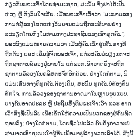
ກ່ຽວກັບພຣະເຈົ້າໂດຍທໍາມະຊາດ, ສະນັ້ນ ຈົ່ງຢ່າໄດ້ເປັນ
ຫ່ວງ ຫຼື ກັງວົນໃຈເລີຍ. ເມື່ອພຣະເຈົ້າເວົ້າວ່າ “ສະພາບຂອງ
ການຕໍ່ສູ້ຂອງໂລກແຫ່ງວິນຍານແມ່ນຖືກອະທິບາຍຢ່າງ
ລະອຽດໂດຍກົງໃນທ່າມກາງປະຊາຊົນຂອງເຮົາທຸກຄົນ”,
ພຣະອົງແມ່ນໝາຍຄວາມວ່າ ເມື່ອຜູ້ຄົນເຂົ້າສູ່ເສັ້ນທາງທີ່
ຖືກຕ້ອງ ແລະ ເລີ່ມຮູ້ຈັກພຣະເຈົ້າ, ແຕ່ລະຄົນບໍ່ພຽງແຕ່ຈະ
ຖືກຊາຕານລໍ້ລວງຢູ່ພາຍໃນ ແຕ່ພວກເຂົາອາດຍັງຈະຖືກ
ຊາຕານລໍ້ລວງໃນຄຣິສຕະຈັກອີກດ້ວຍ. ຢ່າງໃດກໍຕາມ, ນີ້
ແມ່ນເສັ້ນທາງທີ່ທຸກຄົນຕ້ອງເດີນ, ສະນັ້ນ ທຸກຄົນບໍ່ຕ້ອງຕື່ນ
ຕົກໃຈ. ການລໍ້ລວງຂອງຊາຕານອາດມາໃນຫຼາຍຮູບແບບ.
ບາງຄົນອາດປະລະ ຫຼື ປະຖິ້ມສິ່ງທີ່ພຣະເຈົ້າເວົ້າ ແລະ ອາດ
ເວົ້າສິ່ງທີ່ເປັນລົບ ເພື່ອເຮັດໃຫ້ຄວາມເປັນບວກຂອງຜູ້ຄົນທົດ
ຖອຍລົງ; ຢ່າງໃດກໍຕາມ, ໂດຍທົ່ວໄປແລ້ວ ຄົນດັ່ງກ່າວຈະບໍ່
ສາມາດເອົາຊະນະໃຈຜູ້ອື່ນເພຶ່ອມາຢູ່ຂ້າງພວກເຂົາໄດ້. ສິ່ງນີ້