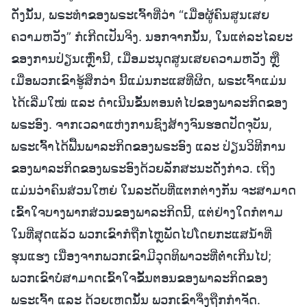
ດັ່ງນັ້ນ, ພຣະທໍາຂອງພຣະເຈົ້າທີ່ວ່າ “ເມື່ອຜູ້ຄົນສູນເສຍ
ຄວາມຫວັງ” ກໍເກີດເປັນຈິງ. ນອກຈາກນັ້ນ, ໃນແຕ່ລະໄລຍະ
ຂອງການປ່ຽນເຫຼົ່ານີ້, ເມື່ອມະນຸດສູນເສຍຄວາມຫວັງ ຫຼື
ເມື່ອພວກເຂົາຮູ້ສຶກວ່າ ນີ້ແມ່ນກະແສທີ່ຜິດ, ພຣະເຈົ້າແມ່ນ
ໄດ້ເລີ່ມໃໝ່ ແລະ ດໍາເນີນຂັ້ນຕອນຕໍ່ໄປຂອງພາລະກິດຂອງ
ພຣະອົງ. ຈາກເວລາແຫ່ງການຊົງສ້າງຈົນຮອດປັດຈຸບັນ,
ພຣະເຈົ້າໄດ້ຟື້ນພາລະກິດຂອງພຣະອົງ ແລະ ປ່ຽນວິທີການ
ຂອງພາລະກິດຂອງພຣະອົງດ້ວຍລັກສະນະດັ່ງກ່າວ. ເຖິງ
ແມ່ນວ່າຄົນສ່ວນໃຫຍ່ ໃນລະດັບທີ່ແຕກຕ່າງກັນ ຈະສາມາດ
ເຂົ້າໃຈບາງພາກສ່ວນຂອງພາລະກິດນີ້, ແຕ່ຢ່າງໃດກໍຕາມ
ໃນທີ່ສຸດແລ້ວ ພວກເຂົາກໍຖືກໄຫຼພັດໄປໂດຍກະແສນໍ້າທີ່
ຮຸນແຮງ ເນື່ອງຈາກພວກເຂົາມີວຸດທິພາວະທີ່ຕໍ່າເກີນໄປ;
ພວກເຂົາບໍ່ສາມາດເຂົ້າໃຈຂັ້ນຕອນຂອງພາລະກິດຂອງ
ພຣະເຈົ້າ ແລະ ດ້ວຍເຫດນັ້ນ ພວກເຂົາຈຶ່ງຖືກກໍາຈັດ.