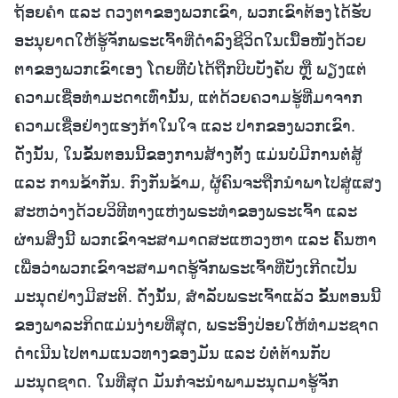
ຖ້ອຍຄໍາ ແລະ ດວງຕາຂອງພວກເຂົາ, ພວກເຂົາຕ້ອງໄດ້ຮັບ
ອະນຸຍາດໃຫ້ຮູ້ຈັກພຣະເຈົ້າທີ່ດໍາລົງຊີວິດໃນເນື້ອໜັງດ້ວຍ
ຕາຂອງພວກເຂົາເອງ ໂດຍທີ່ບໍ່ໄດ້ຖືກບີບບັງຄັບ ຫຼື ພຽງແຕ່
ຄວາມເຊື່ອທໍາມະດາເທົ່ານັ້ນ, ແຕ່ດ້ວຍຄວາມຮູ້ທີ່ມາຈາກ
ຄວາມເຊື່ອຢ່າງແຮງກ້າໃນໃຈ ແລະ ປາກຂອງພວກເຂົາ.
ດັ່ງນັ້ນ, ໃນຂັ້ນຕອນນີ້ຂອງການສ້າງຕັ້ງ ແມ່ນບໍ່ມີການຕໍ່ສູ້
ແລະ ການຂ້າກັນ. ກົງກັນຂ້າມ, ຜູ້ຄົນຈະຖືກນໍາພາໄປສູ່ແສງ
ສະຫວ່າງດ້ວຍວິທີທາງແຫ່ງພຣະທໍາຂອງພຣະເຈົ້າ ແລະ
ຜ່ານສິ່ງນີ້ ພວກເຂົາຈະສາມາດສະແຫວງຫາ ແລະ ຄົ້ນຫາ
ເພື່ອວ່າພວກເຂົາຈະສາມາດຮູ້ຈັກພຣະເຈົ້າທີ່ບັງເກີດເປັນ
ມະນຸດຢ່າງມີສະຕິ. ດັ່ງນັ້ນ, ສໍາລັບພຣະເຈົ້າແລ້ວ ຂັ້ນຕອນນີ້
ຂອງພາລະກິດແມ່ນງ່າຍທີ່ສຸດ, ພຣະອົງປ່ອຍໃຫ້ທໍາມະຊາດ
ດໍາເນີນໄປຕາມແນວທາງຂອງມັນ ແລະ ບໍ່ຕໍ່ຕ້ານກັບ
ມະນຸດຊາດ. ໃນທີ່ສຸດ ມັນກໍຈະນໍາພາມະນຸດມາຮູ້ຈັກ