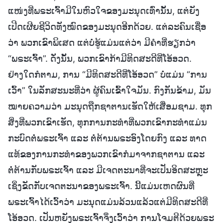
ແໜ່ງທີ່ພຣະເຈົ້າມີໃນຫົວໃຈຂອງມະນຸດເທົ່ານັ້ນ, ແຕ່ຍັງ
ເປີດເຜີຍຊີວິດທັງໝົດຂອງມະນຸດອີກດ້ວຍ. ແຕ່ລະຄົນເຊື່ອ
ວ່າ ພວກເຂົາພິເສດ ແຕ່ບໍ່ຮູ້ແມ່ນແຕ່ວ່າ ມີຄໍາທີ່ຮຽກວ່າ
“ພຣະເຈົ້າ”. ດັ່ງນັ້ນ, ພວກເຂົາກ້າມີທິດສະດີທີ່ໂອ້ອວດ.
ຢ່າງໃດກໍຕາມ, ການ “ມີທິດສະດີທີ່ໂອ້ອວດ” ບໍ່ແມ່ນ “ການ
ເວົ້າ” ໃນລັກສະນະທີ່ວ່າ ຜູ້ຄົນເຂົ້າໃຈມັນ. ກົງກັນຂ້າມ, ມັນ
ໝາຍຄວາມວ່າ ມະນຸດຖືກຊາຕານເຮັດໃຫ້ເສື່ອມຊາມ. ທຸກ
ສິ່ງທີ່ພວກເຂົາເຮັດ, ທຸກການກະທໍາທີ່ພວກເຂົາກະທໍາແມ່ນ
ກະບົດຕໍ່ພຣະເຈົ້າ ແລະ ຕໍ່ຕ້ານພຣະອົງໂດຍກົງ ແລະ ທາດ
ແທ້ຂອງການກະທໍາຂອງພວກເຂົາກໍມາຈາກຊາຕານ ແລະ
ຕໍ່ຕ້ານກັບພຣະເຈົ້າ ແລະ ມີເຈດຕະນາທີ່ຈະເປັນອິດສະຫຼະ
ເຊິ່ງຂັດກັບເຈດຕະນາຂອງພຣະເຈົ້າ. ນີ້ແມ່ນເຫດຜົນທີ່
ພຣະເຈົ້າໄດ້ເວົ້າວ່າ ມະນຸດແມ່ນລ້ວນແລ້ວແຕ່ມີທິດສະດີທີ່
ໂອ້ອວດ. ເປັນຫຍັງພຣະເຈົ້າຈຶ່ງເວົ້າວ່າ ການໂຈມຕີດ້ວຍພຣະ