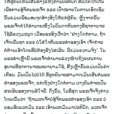
ໃຫ້ຜູ້ຄົນເຫັນເສັ້ນທາງແຫ່ງການປະຕິບັດ ທີ່ເປໂຕໄດ້ເດີນ
ເພື່ອການຮູ້ຈັກພຣະເຈົ້າ ແລະ ເປົ້າໝາຍໃນການເຮັດເຊັ່ນ
ນັ້ນແມ່ນເພື່ອມອບຈຸດອ້າງອີງໃຫ້ແກ່ຜູ້ຄົນ. ຫຼັງຈາກນັ້ນ
ພຣະເຈົ້າກໍໄດ້ທໍານາຍໜຶ່ງໃນບັນດາຫົນທາງທີ່ຊາຕານຈະ
ໃຊ້ລໍ້ລວງມະນຸດ ເມື່ອພຣະອົງເວົ້າວ່າ “ຢ່າງໃດກໍຕາມ, ຖ້າ
ເຈົ້າເຢັນຊາ ແລະ ບໍ່ໃສ່ໃຈກັບພຣະທໍາຂອງເຮົາ ເຈົ້າກໍຈະ
ຕໍ່ຕ້ານເຮົາໂດຍທີ່ບໍ່ຕ້ອງສົງໄສເລີຍ. ນີ້ແມ່ນຄວາມຈິງ”. ໃນ
ພຣະທໍາເຫຼົ່ານີ້ ພຣະເຈົ້າທໍານາຍລ່ວງໜ້າເຖິງແຜນການ
ອຸບາຍທີ່ຊາຕານຈະພະຍາຍາມໃຊ້; ສິ່ງເຫຼົ່ານັ້ນແມ່ນເປັນຄໍາ
ເຕືອນ. ມັນເປັນໄປບໍ່ໄດ້ ທີ່ທຸກຄົນຈະສາມາດເມີນເສີຍຕໍ່ພຣະ
ທໍາຂອງພຣະເຈົ້າ, ແຕ່ເຖິງຢ່າງໃດກໍຕາມ ບາງຄົນກໍຈະເປັນ
ສະເລີຍຂອງການລໍ້ໃຈນີ້. ດັ່ງນັ້ນ, ໃນທີ່ສຸດ ພຣະເຈົ້າຈຶ່ງກ່າວ
ໂດຍເນັ້ນວ່າ “ຖ້າພວກເຈົ້າບໍ່ຮູ້ຈັກພຣະທໍາຂອງເຮົາ ແລະ ບໍ່
ຍອມຮັບພວກມັນ ແລະ ເອົາພວກມັນມາປະຕິບັດ, ພວກເຈົ້າ