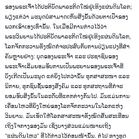
ຂອງພຣະເຈົ້າໄດ້ປະຕິບັດພາລະກິດໃໝ່ຢູ່ເທິງແຜ່ນດິນໂລກ;
ພຽງແຕ່ວ່າ ມະນຸດບໍ່ສາມາດເຫັນສິ່ງນັ້ນດ້ວຍຕາເປົ່າຂອງ
ພວກເຂົາເອງເທົ່ານັ້ນ. ໃນເມື່ອມີການກ່າວໄວ້ວ່າ
ພຣະວິນຍານໄດ້ປະຕິບັດພາລະກິດໃໝ່ຢູ່ເທິງແຜ່ນດິນໂລກ,
ໂລກຈັກກະວານທັງໝົດກໍຈະປະສົບກັບການປ່ຽນແປງທີ່ສໍາ
ຄັນຫຼາຍຢ່າງ: ບຸດຂອງພຣະເຈົ້າ ແລະ ປະຊາຊົນຂອງ
ພຣະເຈົ້າເລີ່ມຍອມຮັບການເປັນພະຍານຂອງພຣະເຈົ້າທີ່
ບັງເກີດເປັນມະນຸດ ແຕ່ຍິ່ງໄປກວ່ານັ້ນ ທຸກສາສະໜາ ແລະ
ນິກາຍ, ທຸກຊົນຊັ້ນຂອງສັງຄົມ ແລະ ທຸກສະຖານທີ່ກໍຈະ
ຍອມຮັບສິ່ງນັ້ນໃນລະດັບທີ່ແຕກຕ່າງກັນໄປ. ມັນແມ່ນການ
ເຄື່ອນໄຫວທີ່ຍິ່ງໃຫຍ່ຂອງໂລກຈັກກະວານໃນໂລກແຫ່ງ
ວິນຍານ. ມັນເຮັດໃຫ້ໂລກສາສະໜາທັງໝົດສັ່ນສະເທືອນ
ເຖິງໃຈກາງຂອງມັນ ເຊິ່ງບາງສ່ວນແມ່ນໝາຍເຖິງ
“ແຜ່ນດິນໄຫວ” ທີ່ໄດ້ກ່າວໄວ້ກ່ອນໜ້ານັ້ນ. ຕໍ່ໄປ ທາງທູດ