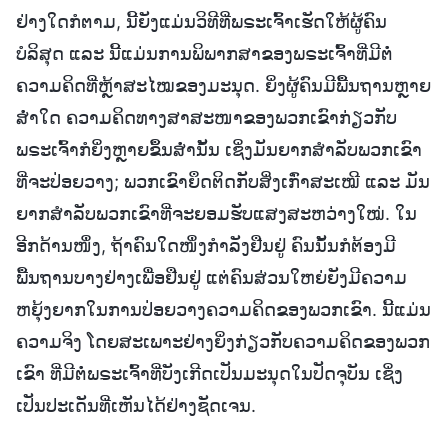
ຢ່າງໃດກໍຕາມ, ນີ້ຍັງແມ່ນວິທີທີ່ພຣະເຈົ້າເຮັດໃຫ້ຜູ້ຄົນ
ບໍລິສຸດ ແລະ ນີ້ແມ່ນການພິພາກສາຂອງພຣະເຈົ້າທີ່ມີຕໍ່
ຄວາມຄິດທີ່ຫຼ້າສະໄໝຂອງມະນຸດ. ຍິ່ງຜູ້ຄົນມີພື້ນຖານຫຼາຍ
ສໍ່າໃດ ຄວາມຄິດທາງສາສະໜາຂອງພວກເຂົາກ່ຽວກັບ
ພຣະເຈົ້າກໍຍິ່ງຫຼາຍຂຶ້ນສໍ່ານັ້ນ ເຊິ່ງມັນຍາກສໍາລັບພວກເຂົາ
ທີ່ຈະປ່ອຍວາງ; ພວກເຂົາຍຶດຕິດກັບສິ່ງເກົ່າສະເໝີ ແລະ ມັນ
ຍາກສໍາລັບພວກເຂົາທີ່ຈະຍອມຮັບແສງສະຫວ່າງໃໝ່. ໃນ
ອີກດ້ານໜຶ່ງ, ຖ້າຄົນໃດໜຶ່ງກໍາລັງຢືນຢູ່ ຄົນນັ້ນກໍຕ້ອງມີ
ພື້ນຖານບາງຢ່າງເພື່ອຢືນຢູ່ ແຕ່ຄົນສ່ວນໃຫຍ່ຍັງມີຄວາມ
ຫຍຸ້ງຍາກໃນການປ່ອຍວາງຄວາມຄິດຂອງພວກເຂົາ. ນີ້ແມ່ນ
ຄວາມຈິງ ໂດຍສະເພາະຢ່າງຍິ່ງກ່ຽວກັບຄວາມຄິດຂອງພວກ
ເຂົາ ທີ່ມີຕໍ່ພຣະເຈົ້າທີ່ບັງເກີດເປັນມະນຸດໃນປັດຈຸບັນ ເຊິ່ງ
ເປັນປະເດັນທີ່ເຫັນໄດ້ຢ່າງຊັດເຈນ.