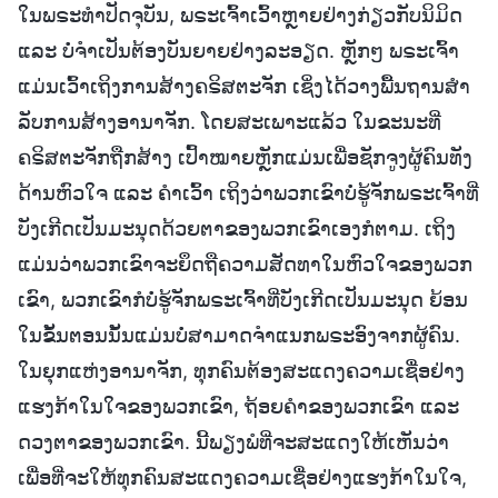
ໃນພຣະທໍາປັດຈຸບັນ, ພຣະເຈົ້າເວົ້າຫຼາຍຢ່າງກ່ຽວກັບນິມິດ
ແລະ ບໍ່ຈໍາເປັນຕ້ອງບັນຍາຍຢ່າງລະອຽດ. ຫຼັກໆ ພຣະເຈົ້າ
ແມ່ນເວົ້າເຖິງການສ້າງຄຣິສຕະຈັກ ເຊິ່ງໄດ້ວາງພື້ນຖານສໍາ
ລັບການສ້າງອານາຈັກ. ໂດຍສະເພາະແລ້ວ ໃນຂະນະທີ່
ຄຣິສຕະຈັກຖືກສ້າງ ເປົ້າໝາຍຫຼັກແມ່ນເພື່ອຊັກຈູງຜູ້ຄົນທັງ
ດ້ານຫົວໃຈ ແລະ ຄໍາເວົ້າ ເຖິງວ່າພວກເຂົາບໍ່ຮູ້ຈັກພຣະເຈົ້າທີ່
ບັງເກີດເປັນມະນຸດດ້ວຍຕາຂອງພວກເຂົາເອງກໍຕາມ. ເຖິງ
ແມ່ນວ່າພວກເຂົາຈະຍຶດຖືຄວາມສັດທາໃນຫົວໃຈຂອງພວກ
ເຂົາ, ພວກເຂົາກໍບໍ່ຮູ້ຈັກພຣະເຈົ້າທີ່ບັງເກີດເປັນມະນຸດ ຍ້ອນ
ໃນຂັ້ນຕອນນັ້ນແມ່ນບໍ່ສາມາດຈໍາແນກພຣະອົງຈາກຜູ້ຄົນ.
ໃນຍຸກແຫ່ງອານາຈັກ, ທຸກຄົນຕ້ອງສະແດງຄວາມເຊື່ອຢ່າງ
ແຮງກ້າໃນໃຈຂອງພວກເຂົາ, ຖ້ອຍຄໍາຂອງພວກເຂົາ ແລະ
ດວງຕາຂອງພວກເຂົາ. ນີ້ພຽງພໍທີ່ຈະສະແດງໃຫ້ເຫັນວ່າ
ເພື່ອທີ່ຈະໃຫ້ທຸກຄົນສະແດງຄວາມເຊື່ອຢ່າງແຮງກ້າໃນໃຈ,