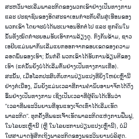
ສະຫວັນຈະເລີ່ມພາລະກິດຂອງພວກເຂົາຢ່າງເປັນທາງການ
ແລະ ປະຊາຊົນຂອງອິດສະຣາເອນກໍຈະກັບຄືນສູ່ເຮືອນຂອງ
ພວກເຂົາ ໂດຍຈະບໍ່ໄດ້ພະເນຈອນອີກຕໍ່ໄປ ແລະ ທຸກຄົນໃນ
ນັ້ນທັງໝົດກໍຈະຍອມຮັບເອົາການລ້ຽງດູ. ກົງກັນຂ້າມ, ຊາວ
ເອຢິບແມ່ນພາກັນເລີ່ມແຍກອອກຈາກຂອບເຂດຂອງຄວາມ
ລອດພົ້ນຂອງເຮົາ; ນັ້ນກໍຄື ພວກເຂົາໄດ້ຮັບການຂ້ຽນຕີຂອງ
ເຮົາ (ແຕ່ນັ້ນຍັງບໍ່ໄດ້ເລີ່ມຕົ້ນຢ່າງເປັນທາງການເທື່ອ).
ສະນັ້ນ, ເມື່ອໂລກປະສົບກັບການປ່ຽນແປງທີ່ຍິ່ງໃຫຍ່ເຫຼົ່ານີ້
ຢ່າງຕໍ່ເນື່ອງ, ມັນຍັງແມ່ນເວລາທີ່ການຄໍານັບອານາຈັກໄດ້ດັງ
ຂຶ້ນຢ່າງເປັນທາງການ ເຊິ່ງເປັນເວລາທີ່ຜູ້ຄົນໄດ້ເອີ້ນວ່າ
“ເວລາທີ່ພຣະວິນຍານທີ່ຮຸນແຮງເຈັດເທົ່າໄດ້ເລີ່ມເຮັດ
ພາລະກິດ”. ທຸກຄັ້ງທີ່ພຣະເຈົ້າເຮັດພາລະກິດແຫ່ງການຟື້ນຟູ,
ໃນໄລຍະເຫຼົ່ານີ້ (ຫຼື ໃນໄລຍະການປ່ຽນແປງເຫຼົ່ານີ້), ບໍ່ມີ
ໃຜສາມາດຮູ້ສຶກເຖິງພາລະກິດຂອງພຣະວິນຍານບໍລິສຸດ.