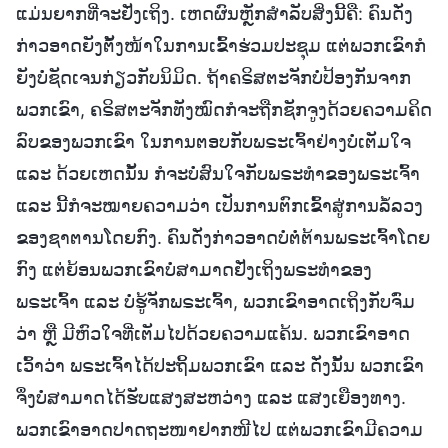
ແມ່ນຍາກທີ່ຈະຢັ່ງເຖິງ. ເຫດຜົນຫຼັກສໍາລັບສິ່ງນີ້ຄື: ຄົນດັ່ງ
ກ່າວອາດຍັງຕັ້ງໜ້າໃນການເຂົ້າຮ່ວມປະຊຸມ ແຕ່ພວກເຂົາກໍ
ຍັງບໍ່ຊັດເຈນກ່ຽວກັບນິມິດ. ຖ້າຄຣິສຕະຈັກບໍ່ປ້ອງກັນຈາກ
ພວກເຂົາ, ຄຣິສຕະຈັກທັງໝົດກໍຈະຖືກຊັກຈູງດ້ວຍຄວາມຄິດ
ລົບຂອງພວກເຂົາ ໃນການຕອບກັບພຣະເຈົ້າຢ່າງບໍ່ເຕັມໃຈ
ແລະ ດ້ວຍເຫດນັ້ນ ກໍຈະບໍ່ສົນໃຈກັບພຣະທໍາຂອງພຣະເຈົ້າ
ແລະ ນີ້ກໍຈະໝາຍຄວາມວ່າ ເປັນການຕົກເຂົ້າສູ່ການລໍ້ລວງ
ຂອງຊາຕານໂດຍກົງ. ຄົນດັ່ງກ່າວອາດບໍ່ຕໍ່ຕ້ານພຣະເຈົ້າໂດຍ
ກົງ ແຕ່ຍ້ອນພວກເຂົາບໍ່ສາມາດຢັ່ງເຖິງພຣະທໍາຂອງ
ພຣະເຈົ້າ ແລະ ບໍ່ຮູ້ຈັກພຣະເຈົ້າ, ພວກເຂົາອາດເຖິງກັບຈົ່ມ
ວ່າ ຫຼື ມີຫົວໃຈທີ່ເຕັມໄປດ້ວຍຄວາມແຄ້ນ. ພວກເຂົາອາດ
ເວົ້າວ່າ ພຣະເຈົ້າໄດ້ປະຖິ້ມພວກເຂົາ ແລະ ດັ່ງນັ້ນ ພວກເຂົາ
ຈຶ່ງບໍ່ສາມາດໄດ້ຮັບແສງສະຫວ່າງ ແລະ ແສງເຍືອງທາງ.
ພວກເຂົາອາດປາດຖະໜາຢາກໜີໄປ ແຕ່ພວກເຂົາມີຄວາມ