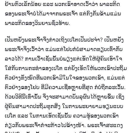
ຢ້ານກົວເລັກນ້ອຍ ແລະ ພວກເຂົາອາດເວົ້າວ່າ ພາລະກິດ
ຂອງພຣະເຈົ້າບໍ່ໄດ້ມາຈາກພຣະເຈົ້າ ແຕ່ກົງກັນຂ້າມແມ່ນ
ພາລະກິດຂອງວິນຍານຊົ່ວຮ້າຍ.
ເປັນຫຍັງພຣະເຈົ້າຈຶ່ງກ່າວເຖິງເປໂຕເປັນປະຈໍາ? ເປັນຫຍັງ
ພຣະເຈົ້າຈຶ່ງເວົ້າວ່າ ແມ່ນແຕ່ໂຢບກໍບໍ່ສາມາດທຽບເທົ່າກັບ
ລາວໄດ້? ການເວົ້າເຊັ່ນນັ້ນບໍ່ພຽງແຕ່ເຮັດໃຫ້ຜູ້ຄົນເອົາໃຈ
ໃສ່ກັບການກະທໍາຂອງເປໂຕ ແຕ່ຍັງເຮັດໃຫ້ພວກເຂົາປະຖິ້ມ
ຕົວຢ່າງທັງໝົດທີ່ພວກເຂົາມີໃນໃຈຂອງພວກເຂົາ, ແມ່ນແຕ່
ຕົວຢ່າງຂອງໂຢບ ທີ່ມີຄວາມເຊື່ອຫຼາຍທີ່ສຸດ ກໍບໍ່ຖືກລະເວັ້ນ.
ດ້ວຍວິທີນີ້ເທົ່ານັ້ນ ຈຶ່ງຈະສາມາດບັນລຸຜົນໄດ້ຫຼາຍຂຶ້ນ ເຊິ່ງ
ຜູ້ຄົນສາມາດປະຖິ້ມທຸກສິ່ງ ໃນການພະຍາຍາມຮຽນແບບ
ເປໂຕ ແລະ ໃນການເຮັດເຊັ່ນນັ້ນ ຄວາມຮູ້ຂອງພວກເຂົາ
ກ່ຽວກັບພຣະເຈົ້າກໍຈະກ້າວໄປຂ້າງໜ້າ. ພຣະເຈົ້າສະແດງ