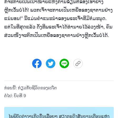
ກໍຈະກາຍເປັນເປົ້າໝາຍແຫ່ງການຂ້ຽນຕີຂອງເຮົາຢ່າງ
ຫຼີກເວັ້ນບໍ່ໄດ້! ພວກເຈົ້າຈະກາຍເປັນເຫຍື່ອຂອງຊາຕານຢ່າງ
ແນ່ນອນ!” ນີ້ແມ່ນຄໍາແນະນໍາຂອງພຣະເຈົ້າທີ່ມີຕໍ່ມະນຸດ.
ແຕ່ໃນທີ່ສຸດແລ້ວ ດັ່ງທີ່ພຣະເຈົ້າໄດ້ທໍານາຍໄວ້ລ່ວງໜ້າ, ຄົນ
ສ່ວນໜຶ່ງຈະຕົກເປັນເຫຍື່ອຂອງຊາຕານຢ່າງຫຼີກເວັ້ນບໍ່ໄດ້.
ກ່ອນນີ້:
ກ່ຽວກັບຊີວິດຂອງເປໂຕ
ຕໍ່ໄປ:
ບົດທີ 9
ໄພພິບັດຕ່າງໆເກີດຂຶ້ນເລື້ອຍໆ ສຽງກະດິງສັນຍານເຕືອນແຫ່ງ