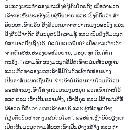
ສະແດງພຣະທໍາຂອງພຣະອົງຕໍ່ຜູ້ຄົນໂດຍກົງ ເພື່ອວ່າພວກ
ເຂົາຈະເຫັນພຣະອົງເປັນຜູ້ບັນຍາຍ ແລະ ເບິ່ງຄືກັບວ່າ ສໍາ
ລັບພວກເຂົາແລ້ວ ສິ່ງທີ່ອອກມາຈາກປາກຂອງພຣະອົງ ແມ່ນ
ສິ່ງທີ່ບໍ່ມີຈໍາກັດ ທີ່ມະນຸດບໍ່ມີຄວາມຮູ້ ແລະ ເປັນສິ່ງທີ່ມະນຸດ
ບໍ່ສາມາດຢັ່ງເຖິງໄດ້. ບໍ່ແມ່ນແນວນັ້ນບໍ? ເມື່ອພຣະເຈົ້າເວົ້າ
ຈາກທັດສະນະຂອງພຣະວິນຍານ, ມະນຸດທຸກຄົນກໍຕົກ
ຕະລຶງ. “ຄວາມຮັກຂອງມະນຸດທີ່ມີຕໍ່ເຮົາແມ່ນໜ້ອຍຫຼາຍ
ແລະ ສັດທາຂອງພວກເຂົາທີ່ມີໃນຕົວເຮົາກໍໜ້ອຍຢ່າງ
ເປັນຕາສົມເພດເຊັ່ນກັນ. ຖ້າເຮົາບໍ່ໄດ້ແນການໂຈມຕີດ້ວຍ
ພຣະທໍາຂອງເຮົາໃສ່ຈຸດອ່ອນຂອງມະນຸດ ພວກເຂົາກໍຈະໂອ້
ອວດ ແລະ ເວົ້າເກີນຄວາມຈິງ, ເວົ້າຂີ້ຄຸຍ ແລະ ມີທິດສະດີທີ່
ໂອ້ອວດ ຄືກັບວ່າ ພວກເຂົາຮອບຮູ້ ແລະ ຮູ້ໝົດທຸກຢ່າງ
ກ່ຽວກັບບັນຫາທາງແຜ່ນດິນໂລກ”. ພຣະທໍາເຫຼົ່ານີ້ບໍ່ພຽງແຕ່
ເປີດເຜີຍມະນຸດຕາມທີ່ພວກເຂົາເປັນຢ່າງແທ້ຈິງ ແລະ ຕໍາ