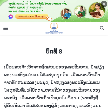
ບົດທີ 8
ບົດທີ 8
ເມື່ອພຣະເຈົ້າເວົ້າຈາກທັດສະນະຂອງພຣະວິນຍານ, ນໍ້າສຽງ
ຂອງພຣະອົງແມ່ນແນໃສ່ມະນຸດທຸກຄົນ. ເມື່ອພຣະເຈົ້າເວົ້າ
ຈາກທັດສະນະຂອງມະນຸດ, ນໍ້າສຽງຂອງພຣະອົງແມ່ນແນ
ໃສ່ທຸກຄົນທີ່ປະຕິບັດຕາມການຊີ້ນໍາຂອງພຣະວິນຍານຂອງ
ພຣະອົງ. ເມື່ອພຣະເຈົ້າເວົ້າເປັນບຸກຄົນທີສາມ (ຈາກສິ່ງທີ່
ຜູ້ຄົນເອີ້ນວ່າ ທັດສະນະຂອງຜູ້ສັງເກດການ), ພຣະອົງແມ່ນ