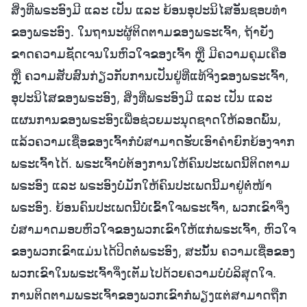
ສິ່ງທີ່ພຣະອົງມີ ແລະ ເປັນ ແລະ ຍ້ອນອຸປະນິໄສອັນຊອບທຳ
ຂອງພຣະອົງ. ໃນຖານະຜູ້ຕິດຕາມຂອງພຣະເຈົ້າ, ຖ້າຍັງ
ຂາດຄວາມຊັດເຈນໃນຫົວໃຈຂອງເຈົ້າ ຫຼື ມີຄວາມຄຸມເຄືອ
ຫຼື ຄວາມສັບສົນກ່ຽວກັບການເປັນຢູ່ທີ່ແທ້ຈິງຂອງພຣະເຈົ້າ,
ອຸປະນິໄສຂອງພຣະອົງ, ສິ່ງທີ່ພຣະອົງມີ ແລະ ເປັນ ແລະ
ແຜນການຂອງພຣະອົງເພື່ອຊ່ວຍມະນຸດຊາດໃຫ້ລອດພົ້ນ,
ແລ້ວຄວາມເຊື່ອຂອງເຈົ້າກໍບໍ່ສາມາດຮັບເອົາຄຳຍົກຍ້ອງຈາກ
ພຣະເຈົ້າໄດ້. ພຣະເຈົ້າບໍ່ຕ້ອງການໃຫ້ຄົນປະເພດນີ້ຕິດຕາມ
ພຣະອົງ ແລະ ພຣະອົງບໍ່ມັກໃຫ້ຄົນປະເພດນີ້ມາຢູ່ຕໍ່ໜ້າ
ພຣະອົງ. ຍ້ອນຄົນປະເພດນີ້ບໍ່ເຂົ້າໃຈພຣະເຈົ້າ, ພວກເຂົາຈຶ່ງ
ບໍ່ສາມາດມອບຫົວໃຈຂອງພວກເຂົາໃຫ້ແກ່ພຣະເຈົ້າ, ຫົວໃຈ
ຂອງພວກເຂົາແມ່ນໄດ້ປິດຕໍ່ພຣະອົງ, ສະນັ້ນ ຄວາມເຊື່ອຂອງ
ພວກເຂົາໃນພຣະເຈົ້າຈຶ່ງເຕັມໄປດ້ວຍຄວາມບໍ່ບໍລິສຸດໃຈ.
ການຕິດຕາມພຣະເຈົ້າຂອງພວກເຂົາກໍພຽງແຕ່ສາມາດຖືກ