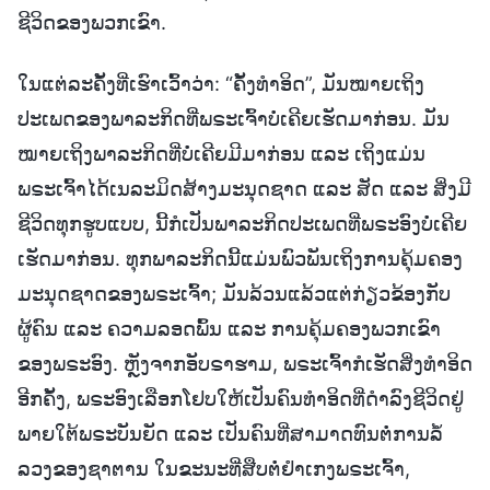
ຊີວິດຂອງພວກເຂົາ.
ໃນແຕ່ລະຄັ້ງທີ່ເຮົາເວົ້າວ່າ: “ຄັ້ງທຳອິດ”, ມັນໝາຍເຖິງ
ປະເພດຂອງພາລະກິດທີ່ພຣະເຈົ້າບໍ່ເຄີຍເຮັດມາກ່ອນ. ມັນ
ໝາຍເຖິງພາລະກິດທີ່ບໍ່ເຄີຍມີມາກ່ອນ ແລະ ເຖິງແມ່ນ
ພຣະເຈົ້າໄດ້ເນລະມິດສ້າງມະນຸດຊາດ ແລະ ສັດ ແລະ ສິ່ງມີ
ຊີວິດທຸກຮູບແບບ, ນີ້ກໍເປັນພາລະກິດປະເພດທີ່ພຣະອົງບໍ່ເຄີຍ
ເຮັດມາກ່ອນ. ທຸກພາລະກິດນີ້ແມ່ນພົວພັນເຖິງການຄຸ້ມຄອງ
ມະນຸດຊາດຂອງພຣະເຈົ້າ; ມັນລ້ວນແລ້ວແຕ່ກ່ຽວຂ້ອງກັບ
ຜູ້ຄົນ ແລະ ຄວາມລອດພົ້ນ ແລະ ການຄຸ້ມຄອງພວກເຂົາ
ຂອງພຣະອົງ. ຫຼັງຈາກອັບຣາຮາມ, ພຣະເຈົ້າກໍເຮັດສິ່ງທຳອິດ
ອີກຄັ້ງ, ພຣະອົງເລືອກໂຢບໃຫ້ເປັນຄົນທຳອິດທີ່ດຳລົງຊີວິດຢູ່
ພາຍໃຕ້ພຣະບັນຍັດ ແລະ ເປັນຄົນທີ່ສາມາດທົນຕໍ່ການລໍ້
ລວງຂອງຊາຕານ ໃນຂະນະທີ່ສືບຕໍ່ຢຳເກງພຣະເຈົ້າ,