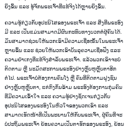
ຍິ່ງຂຶ້ນ ແລະ ຮູ້ຈັກພຣະເຈົ້າທີ່ແທ້ຈິງໄດ້ຫຼາຍຍິ່ງຂຶ້ນ.
ຄວາມຮູ້ກ່ຽວກັບອຸປະນິໄສຂອງພຣະເຈົ້າ ແລະ ສິ່ງທີ່ພຣະອົງ
ມີ ແລະ ເປັນແມ່ນສາມາດມີຜົນກະທົບທາງບວກຕໍ່ຜູ້ຄົນໄດ້.
ມັນສາມາດຊ່ວຍໃຫ້ພວກເຂົາມີຄວາມເຊື່ອໝັ້ນໃນພຣະເຈົ້າ
ຫຼາຍຂຶ້ນ ແລະ ຊ່ວຍໃຫ້ພວກເຂົາບັນລຸຄວາມເຊື່ອຟັງ ແລະ
ຄວາມຢຳເກງທີ່ແທ້ຈິງສຳລັບພຣະເຈົ້າ. ແລ້ວພວກເຂົາຈະບໍ່
ຕິດຕາມ ຫຼື ນະມັດສະການພຣະອົງຢ່າງຫຼັບຫູຫຼັບຕາອີກ
ຕໍ່ໄປ. ພຣະເຈົ້າບໍ່ຕ້ອງການຄົນໂງ່ ຫຼື ຄົນທີ່ຕິດຕາມຝູງຊົນ
ຢ່າງຫຼັບຫູຫຼັບຕາ, ແຕ່ກົງກັນຂ້າມ ພຣະອົງຕ້ອງການກຸ່ມຄົນ
ທີ່ມີຄວາມເຂົ້າໃຈ ແລະ ຄວາມຮູ້ຢ່າງຊັດເຈນກ່ຽວກັບ
ອຸປະນິໄສຂອງພຣະອົງໃນຫົວໃຈຂອງພວກເຂົາ ແລະ
ສາມາດເຮັດໜ້າທີ່ເປັນພະຍານໃຫ້ກັບພຣະເຈົ້າ, ຜູ້ຄົນທີ່ຈະ
ບໍ່ປະຖິ້ມພຣະເຈົ້າ ຍ້ອນຄວາມເປັນຕາຮັກຂອງພຣະອົງ, ຍ້ອນ