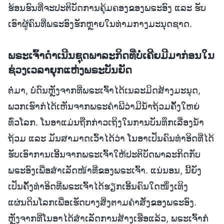
ຮ້ອນຮົນທີ່ຈະປະຕິບັດການຄຸ້ມຄອງຂອງພຣະອົງ ແລະ ຮັບ
ເອົາຜູ້ຄົນທີ່ພຣະອົງຮັກຫຼາຍໃນທ່າມກາງມະນຸດຊາດ.
ພຣະເຈົ້າດຳເນີນຊຸດພາລະກິດທີ່ບໍ່ເຄີຍມີມາກ່ອນໃນ
ຊ່ວງເວລາຍຸກແຫ່ງພຣະບັນຍັດ
ຕໍ່ມາ, ບໍ່ດົນຫຼັງຈາກທີ່ພຣະເຈົ້າໄດ້ເນລະມິດສ້າງມະນຸດ,
ພວກເຮົາກໍໄດ້ເຫັນຈາກພຣະຄຳພີວ່າມີນໍ້າຖ້ວມຄັ້ງໃຫຍ່
ທົ່ວໂລກ. ໂນອາແມ່ນຖືກກ່າວເຖິງໃນການບັນທຶກເລື່ອງນໍ້າ
ຖ້ວມ ແລະ ມັນສາມາດເວົ້າໄດ້ວ່າ ໂນອາເປັນຄົນທຳອິດທີ່ໄດ້
ຮັບເອົາການເອີ້ນຈາກພຣະເຈົ້າໃຫ້ປະຕິບັດພາລະກິດກັບ
ພຣະອົງເພື່ອສຳເລັດໜ້າທີ່ຂອງພຣະເຈົ້າ. ແນ່ນອນ, ນີ້ຍັງ
ເປັນຄັ້ງທຳອິດທີ່ພຣະເຈົ້າໄດ້ຮຽກເອີ້ນຄົນໃດໜຶ່ງເທິງ
ແຜ່ນດິນໂລກເພື່ອເຮັດບາງສິ່ງຕາມຄຳສັ່ງຂອງພຣະອົງ.
ຫຼັງຈາກທີ່ໂນອາໄດ້ສຳເລັດການສ້າງເຮືອແລ້ວ, ພຣະເຈົ້າກໍ