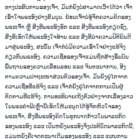
ທາງປະສົບການຂອງເຈົ້າ, ມັນກໍຍັງບໍ່ສາມາດເວົ້າໄດ້ວ່າ ເຈົ້າ
ເຂົ້າໃຈພຣະອົງຢ່າງສົມບູນ. ຍ້ອນເຈົ້າບໍ່ຮູ້ຈັກຄວາມຄິດຂອງ
ພຣະເຈົ້າ ຫຼື ສິ່ງທີ່ພຣະອົງຮັກ ແລະ ສິ່ງທີ່ພຣະອົງກຽດຊັງ,
ສິ່ງທີ່ເຮັດໃຫ້ພຣະອົງໃຈຮ້າຍ ແລະ ສິ່ງທີ່ນໍາຄວາມປິຕິຍິນດີ
ມາສູ່ພຣະອົງ, ສະນັ້ນ ເຈົ້າກໍບໍ່ມີຄວາມເຂົ້າໃຈຢ່າງແທ້ຈິງ
ກ່ຽວກັບພຣະອົງ. ຄວາມເຊື່ອຂອງເຈົ້າແມ່ນຖືກສ້າງຂຶ້ນບົນ
ພື້ນຖານຂອງຄວາມເລື່ອນລອຍ ແລະ ຈິນຕະນາການ, ອີງ
ຕາມຄວາມປາຖະໜາສ່ວນຕົວຂອງເຈົ້າ. ມັນຍັງຢູ່ໄກຈາກ
ຄວາມເຊື່ອທີ່ແທ້ຈິງ ແລະ ເຈົ້າກໍຍັງຢູ່ໄກຈາກການເປັນຜູ້
ຕິດຕາມທີ່ແທ້ຈິງ. ການອະທິບາຍເຖິງຕົວຢ່າງຈາກເລື່ອງລາວ
ໃນພຣະຄຳພີເຫຼົ່ານີ້ເຮັດໃຫ້ມະນຸດໄດ້ຮູ້ຈັກຫົວໃຈຂອງ
ພຣະເຈົ້າ, ສິ່ງທີ່ພຣະອົງຄິດໃນທຸກບາດກ້າວໃນພາລະກິດ
ຂອງພຣະອົງ ແລະ ເປັນຫຍັງພຣະອົງຈຶ່ງປະຕິບັດພາລະກິດນີ້,
ແມ່ນຫຍັງຄືເຈດຕະນາເດີມຂອງພຣະອົງ ແລະ ແຜນການ