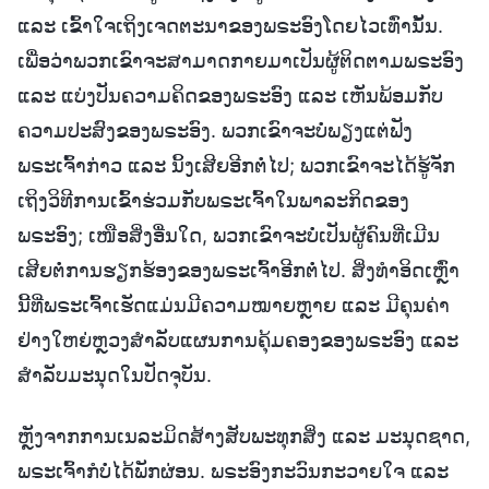
ແລະ ເຂົ້າໃຈເຖິງເຈດຕະນາຂອງພຣະອົງໂດຍໄວເທົ່ານັ້ນ.
ເພື່ອວ່າພວກເຂົາຈະສາມາດກາຍມາເປັນຜູ້ຕິດຕາມພຣະອົງ
ແລະ ແບ່ງປັນຄວາມຄິດຂອງພຣະອົງ ແລະ ເຫັນພ້ອມກັບ
ຄວາມປະສົງຂອງພຣະອົງ. ພວກເຂົາຈະບໍ່ພຽງແຕ່ຟັງ
ພຣະເຈົ້າກ່າວ ແລະ ນິ້ງເສີຍອີກຕໍ່ໄປ; ພວກເຂົາຈະໄດ້ຮູ້ຈັກ
ເຖິງວິທີການເຂົ້າຮ່ວມກັບພຣະເຈົ້າໃນພາລະກິດຂອງ
ພຣະອົງ; ເໜືອສິ່ງອື່ນໃດ, ພວກເຂົາຈະບໍ່ເປັນຜູ້ຄົນທີ່ເມີນ
ເສີຍຕໍ່ການຮຽກຮ້ອງຂອງພຣະເຈົ້າອີກຕໍ່ໄປ. ສິ່ງທຳອິດເຫຼົ່າ
ນີ້ທີ່ພຣະເຈົ້າເຮັດແມ່ນມີຄວາມໝາຍຫຼາຍ ແລະ ມີຄຸນຄ່າ
ຢ່າງໃຫຍ່ຫຼວງສຳລັບແຜນການຄຸ້ມຄອງຂອງພຣະອົງ ແລະ
ສຳລັບມະນຸດໃນປັດຈຸບັນ.
ຫຼັງຈາກການເນລະມິດສ້າງສັບພະທຸກສິ່ງ ແລະ ມະນຸດຊາດ,
ພຣະເຈົ້າກໍບໍ່ໄດ້ພັກຜ່ອນ. ພຣະອົງກະວົນກະວາຍໃຈ ແລະ