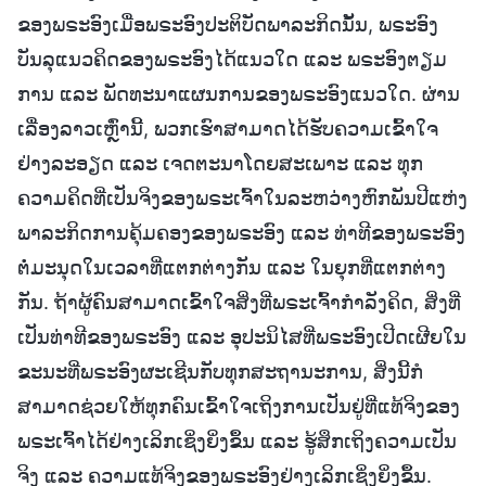
ຂອງພຣະອົງເມື່ອພຣະອົງປະຕິບັດພາລະກິດນັ້ນ, ພຣະອົງ
ບັນລຸແນວຄິດຂອງພຣະອົງໄດ້ແນວໃດ ແລະ ພຣະອົງຕຽມ
ການ ແລະ ພັດທະນາແຜນການຂອງພຣະອົງແນວໃດ. ຜ່ານ
ເລື່ອງລາວເຫຼົ່ານີ້, ພວກເຮົາສາມາດໄດ້ຮັບຄວາມເຂົ້າໃຈ
ຢ່າງລະອຽດ ແລະ ເຈດຕະນາໂດຍສະເພາະ ແລະ ທຸກ
ຄວາມຄິດທີ່ເປັນຈິງຂອງພຣະເຈົ້າໃນລະຫວ່າງຫົກພັນປີແຫ່ງ
ພາລະກິດການຄຸ້ມຄອງຂອງພຣະອົງ ແລະ ທ່າທີຂອງພຣະອົງ
ຕໍ່ມະນຸດໃນເວລາທີ່ແຕກຕ່າງກັນ ແລະ ໃນຍຸກທີ່ແຕກຕ່າງ
ກັນ. ຖ້າຜູ້ຄົນສາມາດເຂົ້າໃຈສິ່ງທີ່ພຣະເຈົ້າກຳລັງຄິດ, ສິ່ງທີ່
ເປັນທ່າທີຂອງພຣະອົງ ແລະ ອຸປະນິໄສທີ່ພຣະອົງເປີດເຜີຍໃນ
ຂະນະທີ່ພຣະອົງຜະເຊີນກັບທຸກສະຖານະການ, ສິ່ງນີ້ກໍ
ສາມາດຊ່ວຍໃຫ້ທຸກຄົນເຂົ້າໃຈເຖິງການເປັນຢູ່ທີ່ແທ້ຈິງຂອງ
ພຣະເຈົ້າໄດ້ຢ່າງເລິກເຊິ່ງຍິ່ງຂຶ້ນ ແລະ ຮູ້ສຶກເຖິງຄວາມເປັນ
ຈິງ ແລະ ຄວາມແທ້ຈິງຂອງພຣະອົງຢ່າງເລິກເຊິ່ງຍິ່ງຂຶ້ນ.