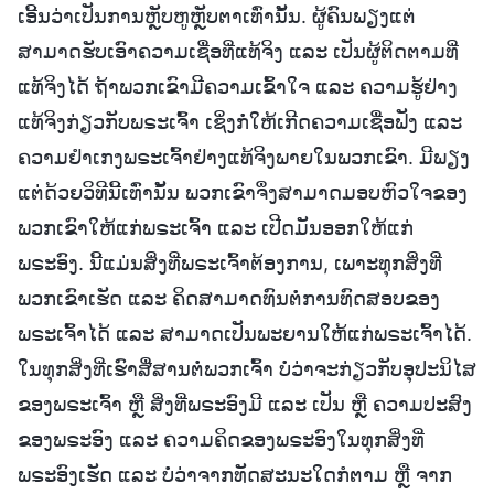
ເອີ້ນວ່າເປັນການຫຼັບຫູຫຼັບຕາເທົ່ານັ້ນ. ຜູ້ຄົນພຽງແຕ່
ສາມາດຮັບເອົາຄວາມເຊື່ອທີ່ແທ້ຈິງ ແລະ ເປັນຜູ້ຕິດຕາມທີ່
ແທ້ຈິງໄດ້ ຖ້າພວກເຂົາມີຄວາມເຂົ້າໃຈ ແລະ ຄວາມຮູ້ຢ່າງ
ແທ້ຈິງກ່ຽວກັບພຣະເຈົ້າ ເຊິ່ງກໍ່ໃຫ້ເກີດຄວາມເຊື່ອຟັງ ແລະ
ຄວາມຢຳເກງພຣະເຈົ້າຢ່າງແທ້ຈິງພາຍໃນພວກເຂົາ. ມີພຽງ
ແຕ່ດ້ວຍວິທີນີ້ເທົ່ານັ້ນ ພວກເຂົາຈຶ່ງສາມາດມອບຫົວໃຈຂອງ
ພວກເຂົາໃຫ້ແກ່ພຣະເຈົ້າ ແລະ ເປີດມັນອອກໃຫ້ແກ່
ພຣະອົງ. ນີ້ແມ່ນສິ່ງທີ່ພຣະເຈົ້າຕ້ອງການ, ເພາະທຸກສິ່ງທີ່
ພວກເຂົາເຮັດ ແລະ ຄິດສາມາດທົນຕໍ່ການທົດສອບຂອງ
ພຣະເຈົ້າໄດ້ ແລະ ສາມາດເປັນພະຍານໃຫ້ແກ່ພຣະເຈົ້າໄດ້.
ໃນທຸກສິ່ງທີ່ເຮົາສື່ສານຕໍ່ພວກເຈົ້າ ບໍ່ວ່າຈະກ່ຽວກັບອຸປະນິໄສ
ຂອງພຣະເຈົ້າ ຫຼື ສິ່ງທີ່ພຣະອົງມີ ແລະ ເປັນ ຫຼື ຄວາມປະສົງ
ຂອງພຣະອົງ ແລະ ຄວາມຄິດຂອງພຣະອົງໃນທຸກສິ່ງທີ່
ພຣະອົງເຮັດ ແລະ ບໍ່ວ່າຈາກທັດສະນະໃດກໍຕາມ ຫຼື ຈາກ