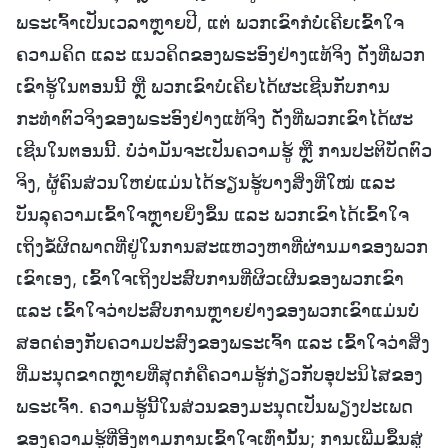
ພຣະເຈົ້າເປັນເວລາຫຼາຍປີ, ແຕ່ ພວກເຂົາກໍບໍ່ເຄີຍເຂົ້າໃຈ
ຄວາມຄິດ ແລະ ແນວຄິດຂອງພຣະອົງຢ່າງແທ້ຈິງ ດັ່ງທີ່ພວກ
ເຂົາຮູ້ໃນຕອນນີ້ ຫຼື ພວກເຂົາບໍ່ເຄີຍໄດ້ຜະເຊີນກັບການ
ກະທຳຕົວຈິງຂອງພຣະອົງຢ່າງແທ້ຈິງ ດັ່ງທີ່ພວກເຂົາໄດ້ຜະ
ເຊີນໃນຕອນນີ້. ບໍ່ວ່າມັນຈະເປັນຄວາມຮູ້ ຫຼື ການປະຕິບັດຕົວ
ຈິງ, ຜູ້ຄົນສ່ວນໃຫຍ່ແມ່ນໄດ້ຮຽນຮູ້ບາງສິ່ງທີ່ໃໝ່ ແລະ
ບັນລຸຄວາມເຂົ້າໃຈຫຼາຍຍິ່ງຂຶ້ນ ແລະ ພວກເຂົາໄດ້ເຂົ້າໃຈ
ເຖິງຂໍ້ຜິດພາດທີ່ຢູ່ໃນການສະແຫວງຫາທີ່ຜ່ານມາຂອງພວກ
ເຂົາເອງ, ເຂົ້າໃຈເຖິງປະສົບການທີ່ຜິວເຜີນຂອງພວກເຂົາ
ແລະ ເຂົ້າໃຈວ່າປະສົບການຫຼາຍຢ່າງຂອງພວກເຂົາແມ່ນບໍ່
ສອດຄ່ອງກັບຄວາມປະສົງຂອງພຣະເຈົ້າ ແລະ ເຂົ້າໃຈວ່າສິ່ງ
ທີ່ມະນຸດຂາດຫຼາຍທີ່ສຸດກໍຄືຄວາມຮູ້ກ່ຽວກັບອຸປະນິໄສຂອງ
ພຣະເຈົ້າ. ຄວາມຮູ້ນີ້ໃນສ່ວນຂອງມະນຸດເປັນພຽງປະເພດ
ຂອງຄວາມຮູ້ທີ່ອີງຕາມການເຂົ້າໃຈເທົ່ານັ້ນ; ການເພີ່ມຂຶ້ນສູ່