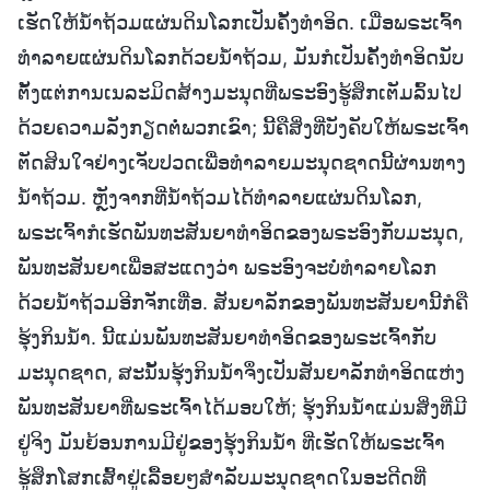
ເຮັດໃຫ້ນໍ້າຖ້ວມແຜ່ນດິນໂລກເປັນຄັ້ງທຳອິດ. ເມື່ອພຣະເຈົ້າ
ທຳລາຍແຜ່ນດິນໂລກດ້ວຍນໍ້າຖ້ວມ, ມັນກໍເປັນຄັ້ງທຳອິດນັບ
ຕັ້ງແຕ່ການເນລະມິດສ້າງມະນຸດທີ່ພຣະອົງຮູ້ສຶກເຕັມລົ້ນໄປ
ດ້ວຍຄວາມລັງກຽດຕໍ່ພວກເຂົາ; ນີ້ຄືສິ່ງທີ່ບັງຄັບໃຫ້ພຣະເຈົ້າ
ຕັດສິນໃຈຢ່າງເຈັບປວດເພື່ອທຳລາຍມະນຸດຊາດນີ້ຜ່ານທາງ
ນໍ້າຖ້ວມ. ຫຼັງຈາກທີ່ນໍ້າຖ້ວມໄດ້ທຳລາຍແຜ່ນດິນໂລກ,
ພຣະເຈົ້າກໍເຮັດພັນທະສັນຍາທຳອິດຂອງພຣະອົງກັບມະນຸດ,
ພັນທະສັນຍາເພື່ອສະແດງວ່າ ພຣະອົງຈະບໍ່ທຳລາຍໂລກ
ດ້ວຍນໍ້າຖ້ວມອີກຈັກເທື່ອ. ສັນຍາລັກຂອງພັນທະສັນຍານີ້ກໍຄື
ຮຸ້ງກິນນໍ້າ. ນີ້ແມ່ນພັນທະສັນຍາທຳອິດຂອງພຣະເຈົ້າກັບ
ມະນຸດຊາດ, ສະນັ້ນຮຸ້ງກິນນໍ້າຈຶ່ງເປັນສັນຍາລັກທຳອິດແຫ່ງ
ພັນທະສັນຍາທີ່ພຣະເຈົ້າໄດ້ມອບໃຫ້; ຮຸ້ງກິນນໍ້າແມ່ນສິ່ງທີ່ມີ
ຢູ່ຈິງ ມັນຍ້ອນການມີຢູ່ຂອງຮຸ້ງກິນນໍ້າ ທີ່ເຮັດໃຫ້ພຣະເຈົ້າ
ຮູ້ສຶກໂສກເສົ້າຢູ່ເລື້ອຍໆສຳລັບມະນຸດຊາດໃນອະດີດທີ່