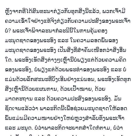
ຫຼັງຈາກທີ່ໄດ້ສົນທະນາກ່ຽວກັບທຸກສິ່ງນີ້ແລ້ວ, ພວກເຈົ້າມີ
ຄວາມເຂົ້າໃຈຢ່າງແທ້ຈິງກ່ຽວກັບຄວາມປະສົງຂອງພຣະເຈົ້າ
ບໍ່? ພຣະເຈົ້າພິຈາລະນາກໍລະນີນີ້ໃນການຄຸ້ມຄອງ
ມະນຸດຊາດຂອງພຣະອົງ ແລະ ໃນຄວາມລອດພົ້ນຂອງ
ມະນຸດຊາດຂອງພຣະອົງ ເປັນສິ່ງທີ່ສຳຄັນເໜືອກວ່າສິ່ງອື່ນ
ໃດ. ພຣະອົງເຮັດສິ່ງຕ່າງໆເຫຼົ່ານີ້ບໍ່ພຽງແຕ່ດ້ວຍຄວາມຄິດ
ຂອງພຣະອົງ, ບໍ່ພຽງແຕ່ດ້ວຍພຣະທຳຂອງພຣະອົງ ແລະ ບໍ່
ແມ່ນດ້ວຍລັກສະນະທີ່ບັງເອີນຢ່າງແນ່ນອນ, ພຣະອົງເຮັດທຸກ
ສິ່ງເຫຼົ່ານີ້ດ້ວຍແຜນການ, ດ້ວຍເປົ້າໝາຍ, ດ້ວຍ
ມາດຕະຖານ ແລະ ດ້ວຍຄວາມປະສົງຂອງພຣະອົງ. ມັນ
ຊັດເຈນແລ້ວວ່າ ພາລະກິດນີ້ເພື່ອຊ່ວຍມະນຸດຊາດໃຫ້ລອດ
ພົ້ນແມ່ນມີຄວາມໝາຍຢ່າງໃຫຍ່ຫຼວງສຳລັບທັງພຣະເຈົ້າ
ແລະ ມະນຸດ. ບໍ່ວ່າພາລະກິດຈະຍາກສໍ່າໃດກໍຕາມ, ບໍ່ວ່າ