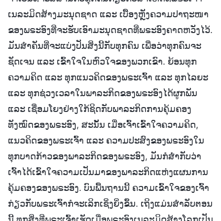
ເນລະມິດສ້າງມະນຸດຊາດ ແລະ ເບື້ອງຫຼັງຄວາມປາຖະໜາ
ຂອງພຣະອົງທີ່ຈະຮັບເອົາມະນຸດຊາດທີ່ພຣະອົງຄາດຫວັງໄວ້.
ມັນສຳຄັນທີ່ຈະແບ່ງປັນສິ່ງນີ້ກັບທຸກຄົນ ເພື່ອວ່າທຸກຄົນຈະ
ຊັດເຈນ ແລະ ເຂົ້າໃຈໃນຫົວໃຈຂອງພວກເຂົາ. ຍ້ອນທຸກ
ຄວາມຄິດ ແລະ ທຸກແນວຄິດຂອງພຣະເຈົ້າ ແລະ ທຸກໄລຍະ
ແລະ ທຸກຊ່ວງເວລາໃນພາລະກິດຂອງພຣະອົງໄດ້ຜູກພັນ
ແລະ ເຊື່ອມໂຍງຢ່າງໃກ້ຊິດກັບພາລະກິດການຄຸ້ມຄອງ
ທັງໝົດຂອງພຣະອົງ, ສະນັ້ນ ເມື່ອເຈົ້າເຂົ້າໃຈຄວາມຄິດ,
ແນວຄິດຂອງພຣະເຈົ້າ ແລະ ຄວາມປະສົງຂອງພຣະອົງໃນ
ທຸກບາດກ້າວຂອງພາລະກິດຂອງພຣະອົງ, ມັນກໍສໍ່າກັບວ່າ
ເຈົ້າໄດ້ເຂົ້າໃຈຄວາມເປັນມາຂອງພາລະກິດແຫ່ງແຜນການ
ຄຸ້ມຄອງຂອງພຣະອົງ. ບົນພື້ນຖານນີ້ ຄວາມເຂົ້າໃຈຂອງເຈົ້າ
ກ່ຽວກັບພຣະເຈົ້າກໍຈະເລິກເຊິ່ງຍິ່ງຂຶ້ນ. ເຖິງແມ່ນສຳລັບຕອນ
ນີ້ ທຸກສິ່ງທີ່ພຣະເຈົ້າເຮັດເມື່ອພຣະອົງເນລະມິດສ້າງໂລກເປັນ