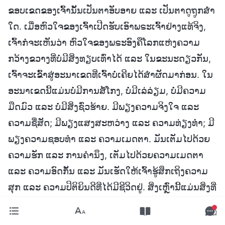
ຂອບເຂດຂອງເຈົ້ານັ້ນເປັນຕາອັບອາຍ ແລະ ເປັນຕາດູຖູກສໍ່າ
ໃດ. ເມື່ອຫົວໃຈຂອງເຈົ້າເປີດຮັບເອົາພຣະເຈົ້າຢ່າງແທ້ຈິງ,
ເຈົ້າກໍຈະເຫັນວ່າ ຫົວໃຈຂອງພຣະອົງຄືໂລກແຫ່ງຄວາມ
ກວ້າງຂວາງທີ່ບໍ່ມີສິ່ງທຽບເທົ່າໄດ້ ແລະ ໃນຂະນະດຽວກັນ,
ເຈົ້າຈະເຂົ້າສູ່ອະນາເຂດທີ່ເຈົ້າບໍ່ເຄີຍໄດ້ສໍາຜັດມາກ່ອນ. ໃນ
ອະນາເຂດນີ້ແມ່ນບໍ່ມີການສໍ້ໂກງ, ບໍ່ມີເລ່ລ່ຽມ, ບໍ່ມີຄວາມ
ມືດມົວ ແລະ ບໍ່ມີສິ່ງຊົ່ວຮ້າຍ. ມີພຽງຄວາມຈິງໃຈ ແລະ
ຄວາມຊື່ສັດ; ມີພຽງແສງສະຫວ່າງ ແລະ ຄວາມທ່ຽງທຳ; ມີ
ພຽງຄວາມຊອບທຳ ແລະ ຄວາມເມດຕາ. ມັນເຕັມໄປດ້ວຍ
ຄວາມຮັກ ແລະ ການຄໍານຶງ, ເຕັມໄປດ້ວຍຄວາມເມດຕາ
ແລະ ຄວາມອົດກັ້ນ ແລະ ມັນເຮັດໃຫ້ເຈົ້າຮູ້ສຶກເຖິງຄວາມ
ສຸກ ແລະ ຄວາມປິຕິຍິນດີທີ່ໄດ້ມີຊີວິດຢູ່. ສິ່ງເຫຼົ່ານີ້ແມ່ນສິ່ງທີ່
ພຣະເຈົ້າຈະເປີດເຜີຍໃຫ້ແກ່ເຈົ້າ ເມື່ອເຈົ້າເປີດຫົວໃຈຂອງ
ເຈົ້າອອກໃຫ້ກັບພຣະອົງ. ໂລກທີ່ບໍ່ສິ້ນສຸດນີ້ແມ່ນເຕັມໄປດ້ວຍ