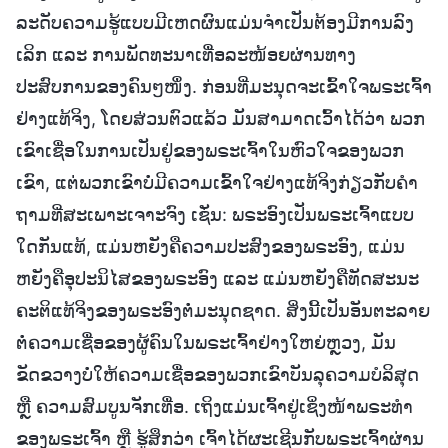
ລະດັບຄວາມຮູ້ແບບມີເຫດຜົນແມ່ນຈຳເປັນຕ້ອງມີການລົງ
ເລິກ ແລະ ການພັດທະນາເທື່ອລະໜ້ອຍຜ່ານທາງ
ປະສົບການຂອງຄົນໆໜຶ່ງ. ກ່ອນທີ່ມະນຸດຈະເຂົ້າໃຈພຣະເຈົ້າ
ຢ່າງແທ້ຈິງ, ໂດຍສ່ວນຕົວແລ້ວ ມັນສາມາດເວົ້າໄດ້ວ່າ ພວກ
ເຂົາເຊື່ອໃນການເປັນຢູ່ຂອງພຣະເຈົ້າໃນຫົວໃຈຂອງພວກ
ເຂົາ, ແຕ່ພວກເຂົາບໍ່ມີຄວາມເຂົ້າໃຈຢ່າງແທ້ຈິງກ່ຽວກັບຄຳ
ຖາມທີ່ສະເພາະເຈາະຈົງ ເຊັ່ນ: ພຣະອົງເປັນພຣະເຈົ້າແບບ
ໃດກັນແທ້, ແມ່ນຫຍັງຄືຄວາມປະສົງຂອງພຣະອົງ, ແມ່ນ
ຫຍັງຄືອຸປະນິໄສຂອງພຣະອົງ ແລະ ແມ່ນຫຍັງຄືທັດສະນະ
ຄະຕິແທ້ຈິງຂອງພຣະອົງຕໍ່ມະນຸດຊາດ. ສິ່ງນີ້ເປັນອັນຕະລາຍ
ຕໍ່ຄວາມເຊື່ອຂອງຜູ້ຄົນໃນພຣະເຈົ້າຢ່າງໃຫຍ່ຫຼວງ, ມັນ
ຂັດຂວາງບໍ່ໃຫ້ຄວາມເຊື່ອຂອງພວກເຂົາບັນລຸຄວາມບໍລິສຸດ
ຫຼື ຄວາມສົມບູນຈັກເທື່ອ. ເຖິງແມ່ນເຈົ້າຢູ່ເຊິ່ງໜ້າພຣະທຳ
ຂອງພຣະເຈົ້າ ຫຼື ຮູ້ສຶກວ່າ ເຈົ້າໄດ້ຜະເຊີນກັບພຣະເຈົ້າຜ່ານ