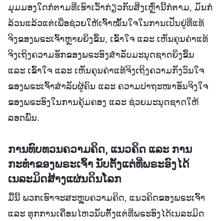
ມຸມມອງໃດກໍຕາມທີ່ເຮົາເວົ້າກ່ຽວກັບສິ່ງເຫຼົ່ານີ້ກໍຕາມ, ມັນກໍ
ລ້ວນແລ້ວແຕ່ເພື່ອຊ່ວຍໃຫ້ເຈົ້າໝັ້ນໃຈໃນການເປັນຢູ່ທີ່ແທ້
ຈິງຂອງພຣະເຈົ້າຫຼາຍຍິ່ງຂຶ້ນ, ເຂົ້າໃຈ ແລະ ເຫັນຄຸນຄ່າແທ້
ຈິງເຖິງຄວາມຮັກຂອງພຣະອົງສຳລັບມະນຸດຊາດຍິ່ງຂຶ້ນ
ແລະ ເຂົ້າໃຈ ແລະ ເຫັນຄຸນຄ່າແທ້ຈິງເຖິງຄວາມກັງວົນໃຈ
ຂອງພຣະເຈົ້າສຳລັບຜູ້ຄົນ ແລະ ຄວາມປາຖະໜາອັນຈິງໃຈ
ຂອງພຣະອົງໃນການຄຸ້ມຄອງ ແລະ ຊ່ວຍມະນຸດຊາດໃຫ້
ລອດພົ້ນ.
ການທົບທວນຄວາມຄິດ, ແນວຄິດ ແລະ ການ
ກະທຳຂອງພຣະເຈົ້າ ນັບຕັ້ງແຕ່ທີ່ພຣະອົງໄດ້
ເນລະມິດສ້າງແຜ່ນດິນໂລກ
ມື້ນີ້ ພວກເຮົາຈະສະຫຼຸບຄວາມຄິດ, ແນວຄິດຂອງພຣະເຈົ້າ
ແລະ ທຸກການເຄື່ອນໄຫວນັບຕັ້ງແຕ່ທີ່ພຣະອົງໄດ້ເນລະມິດ