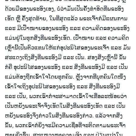
ດ້ວຍມືຂອງພຣະອົງເອງ, ບໍ່ວ່າມັນເປັນຄັ້ງທຳອິດທີ່ພຣະອົງ
ເຮັດ ຫຼື ຄັ້ງສຸດທ້າຍ, ໃນທີ່ສຸດແລ້ວ ພຣະເຈົ້າກໍມີແຜນການ
ແລະ ມີເປົ້າໝາຍຂອງພຣະອົງ ແລະ ຄວາມຄິດຂອງພຣະອົງ
ແມ່ນຢູ່ໃນທຸກສິ່ງທີ່ພຣະອົງເຮັດ. ເປົ້າໝາຍ ແລະ ຄວາມຄິດ
ເຫຼົ່ານີ້ເປັນຕົວແທນໃຫ້ແກ່ອຸປະນິໄສຂອງພຣະເຈົ້າ ແລະ ມັນ
ສະແດງເຖິງສິ່ງທີ່ພຣະອົງມີ ແລະ ເປັນ. ສອງສິ່ງເຫຼົ່ານີ້ ນັ້ນ
ກໍຄື ອຸປະນິໄສຂອງພຣະອົງ ແລະ ສິ່ງທີ່ພຣະອົງມີ ແລະ ເປັນ
ແມ່ນຕ້ອງຖືກເຂົ້າໃຈໂດຍທຸກຄົນ. ຫຼັງຈາກທີ່ບຸກຄົນໃດໜຶ່ງ
ເຂົ້າໃຈເຖິງອຸປະນິໄສຂອງພຣະອົງ ແລະ ສິ່ງທີ່ພຣະອົງມີ
ແລະ ເປັນ, ພວກເຂົາກໍຈະສາມາດເຂົ້າໃຈເທື່ອລະໜ້ອຍວ່າ
ເປັນຫຍັງພຣະເຈົ້າຈຶ່ງເຮັດໃນສິ່ງທີ່ພຣະອົງເຮັດ ແລະ ເປັນ
ຫຍັງພຣະອົງຈຶ່ງກ່າວໃນສິ່ງທີ່ພຣະອົງກ່າວ. ແລ້ວຈາກສິ່ງ
ນັ້ນ, ພວກເຂົາກໍຍິ່ງຈະມີຄວາມເຊື່ອທີ່ຈະຕິດຕາມພຣະເຈົ້າ
ຫຼາຍຍິ່ງຂຶ້ນ, ສະແຫວງຫາຄວາມຈິງ ແລະ ປ່ຽນແປງໃນ