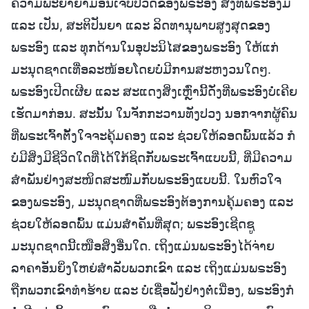
ຄວາມພະຍາຍາມອັນເຈັບປວດຂອງພຣະອົງ ສິ່ງທີ່ພຣະອົງມີ
ແລະ ເປັນ, ສະຕິປັນຍາ ແລະ ລິດທານຸພາບສູງສຸດຂອງ
ພຣະອົງ ແລະ ທຸກດ້ານໃນອຸປະນິໄສຂອງພຣະອົງ ໃຫ້ແກ່
ມະນຸດຊາດເທື່ອລະໜ້ອຍໂດຍບໍ່ມີການສະຫງວນໃດໆ.
ພຣະອົງເປີດເຜີຍ ແລະ ສະແດງສິ່ງເຫຼົ່ານີ້ດັ່ງທີ່ພຣະອົງບໍ່ເຄີຍ
ເຮັດມາກ່ອນ. ສະນັ້ນ ໃນຈັກກະວານທັງປວງ ນອກຈາກຜູ້ຄົນ
ທີ່ພຣະເຈົ້າຕັ້ງໃຈຈະຄຸ້ມຄອງ ແລະ ຊ່ວຍໃຫ້ລອດພົ້ນແລ້ວ ກໍ
ບໍ່ມີສິ່ງມີຊີວິດໃດທີ່ໄດ້ໃກ້ຊິດກັບພຣະເຈົ້າແບບນີ້, ທີ່ມີຄວາມ
ສຳພັນຢ່າງສະໜິດສະໜົມກັບພຣະອົງແບບນີ້. ໃນຫົວໃຈ
ຂອງພຣະອົງ, ມະນຸດຊາດທີ່ພຣະອົງຕ້ອງການຄຸ້ມຄອງ ແລະ
ຊ່ວຍໃຫ້ລອດພົ້ນ ແມ່ນສຳຄັນທີ່ສຸດ; ພຣະອົງເຊີດຊູ
ມະນຸດຊາດນີ້ເໜືອສິ່ງອື່ນໃດ. ເຖິງແມ່ນພຣະອົງໄດ້ຈ່າຍ
ລາຄາອັນຍິ່ງໃຫຍ່ສຳລັບພວກເຂົາ ແລະ ເຖິງແມ່ນພຣະອົງ
ຖືກພວກເຂົາທຳຮ້າຍ ແລະ ບໍ່ເຊື່ອຟັງຢ່າງຕໍ່ເນື່ອງ, ພຣະອົງກໍ