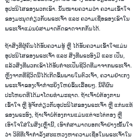
ອຸປະນິໄສຂອງພວກເຂົາ. ນັ້ນໝາຍຄວາມວ່າ ຄວາມເຂົ້າໃຈ
ຂອງມະນຸດກ່ຽວກັບພຣະເຈົ້າ ແລະ ຄວາມເຊື່ອຂອງເຂົາໃນ
ພຣະເຈົ້າແມ່ນບໍ່ສາມາດຕັດຂາດຈາກກັນໄດ້.
ຖ້າສິ່ງທີ່ຜູ້ຄົນໄດ້ຮັບຄວາມຮູ້ ຫຼື ໄດ້ຮັບຄວາມເຂົ້າໃຈແມ່ນ
ອຸປະນິໄສຂອງພຣະເຈົ້າ ແລະ ສິ່ງທີ່ພຣະອົງມີ ແລະ ເປັນ,
ແລ້ວສິ່ງທີ່ພວກເຂົາໄດ້ຮັບກໍຈະເປັນຊີວິດທີ່ມາຈາກພຣະເຈົ້າ.
ຫຼັງຈາກທີ່ຊີວິດນີ້ໄດ້ເກີດຂຶ້ນພາຍໃນຕົວເຈົ້າ, ຄວາມຢຳເກງ
ພຣະເຈົ້າຂອງເຈົ້າກໍຈະຍິ່ງໃຫຍ່ຂຶ້ນເລື້ອຍໆ. ນີ້ຄືຜົນ
ປະໂຫຍດທີ່ໄດ້ມາໂດຍທຳມະຊາດ. ຖ້າເຈົ້າບໍ່ຕ້ອງການ
ເຂົ້າໃຈ ຫຼື ຮູ້ຈັກກ່ຽວກັບອຸປະນິໄສຂອງພຣະເຈົ້າ ຫຼື ແກ່ນແທ້
ຂອງພຣະອົງ, ຖ້າເຈົ້າບໍ່ຕ້ອງການແມ່ນແຕ່ຈະໄຕ່ຕອງ ຫຼື
ເອົາໃຈໃສ່ໃນສິ່ງເຫຼົ່ານີ້, ເຮົາກໍສາມາດບອກເຈົ້າຢ່າງໝັ້ນໃຈ
ວ່າ ວິທີທີ່ເຈົ້າກຳລັງສະແຫວງຫາຄວາມເຊື່ອໃນພຣະເຈົ້າໃນ