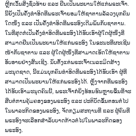
ຫຼີກເວັ້ນສິ່ງຊົ່ວຮ້າຍ ແລະ ຢືນເປັນພະຍານໃຫ້ແກ່ພຣະເຈົ້າ.
ນີ້ຍັງເປັນຄັ້ງທຳອິດທີ່ພຣະເຈົ້າຍອມໃຫ້ຊາຕານລໍ້ລວງບຸກຄົນ
ໃດໜຶ່ງ ແລະ ເປັນຄັ້ງທຳອິດທີ່ພຣະອົງເດີມພັນກັບຊາຕານ.
ໃນທີ່ສຸດກໍເປັນຄັ້ງທຳອິດທີ່ພຣະອົງໄດ້ຮັບເອົາຜູ້ໃດຜູ້ໜຶ່ງທີ່
ສາມາດຢືນເປັນພະຍານໃຫ້ແກ່ພຣະອົງ ໃນຂະນະທີ່ຜະເຊີນ
ໜ້າກັບຊາຕານ ແລະ ຜູ້ໃດຜູ້ໜຶ່ງທີ່ສາມາດເຮັດໃຫ້ຊາຕານ
ອັບອາຍຢ່າງສິ້ນເຊີງ. ນັບຕັ້ງແຕ່ພຣະເຈົ້າເນລະມິດສ້າງ
ມະນຸດຊາດ, ນີ້ແມ່ນບຸກຄົນທຳອິດທີ່ພຣະອົງໄດ້ຮັບເອົາ ຜູ້ທີ່
ສາມາດເປັນພະຍານໃຫ້ແກ່ພຣະອົງໄດ້. ຫຼັງຈາກທີ່ພຣະອົງ
ໄດ້ຮັບເອົາມະນຸດຄົນນີ້, ພຣະເຈົ້າກໍຍິ່ງຮ້ອນຮົນຫຼາຍຂຶ້ນທີ່ຈະ
ສືບຕໍ່ການຄຸ້ມຄອງຂອງພຣະອົງ ແລະ ປະຕິບັດຂັ້ນຕອນຕໍ່ໄປ
ໃນພາລະກິດຂອງພຣະອົງ, ຈັດກຽມສະຖານທີ່ ແລະ ຜູ້ຄົນທີ່
ພຣະອົງຈະເລືອກສຳລັບບາດກ້າວຕໍ່ໄປໃນພາລະກິດຂອງ
ພຣະອົງ.