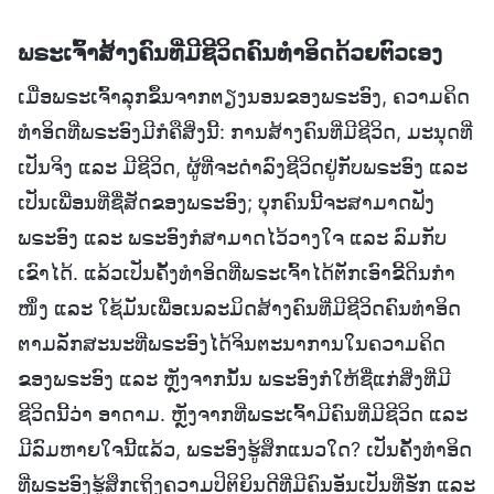
ພຣະເຈົ້າສ້າງຄົນທີ່ມີຊີວິດຄົນທຳອິດດ້ວຍຕົວເອງ
ເມື່ອພຣະເຈົ້າລຸກຂຶ້ນຈາກຕຽງນອນຂອງພຣະອົງ, ຄວາມຄິດ
ທຳອິດທີ່ພຣະອົງມີກໍຄືສິ່ງນີ້: ການສ້າງຄົນທີ່ມີຊີວິດ, ມະນຸດທີ່
ເປັນຈິງ ແລະ ມີຊີວິດ, ຜູ້ທີ່ຈະດຳລົງຊີວິດຢູ່ກັບພຣະອົງ ແລະ
ເປັນເພື່ອນທີ່ຊື່ສັດຂອງພຣະອົງ; ບຸກຄົນນີ້ຈະສາມາດຟັງ
ພຣະອົງ ແລະ ພຣະອົງກໍສາມາດໄວ້ວາງໃຈ ແລະ ລົມກັບ
ເຂົາໄດ້. ແລ້ວເປັນຄັ້ງທໍາອິດທີ່ພຣະເຈົ້າໄດ້ຕັກເອົາຂີ້ດິນກຳ
ໜຶ່ງ ແລະ ໃຊ້ມັນເພື່ອເນລະມິດສ້າງຄົນທີ່ມີຊີວິດຄົນທຳອິດ
ຕາມລັກສະນະທີ່ພຣະອົງໄດ້ຈິນຕະນາການໃນຄວາມຄິດ
ຂອງພຣະອົງ ແລະ ຫຼັງຈາກນັ້ນ ພຣະອົງກໍໃຫ້ຊື່ແກ່ສິ່ງທີ່ມີ
ຊີວິດນີ້ວ່າ ອາດາມ. ຫຼັງຈາກທີ່ພຣະເຈົ້າມີຄົນທີ່ມີຊີວິດ ແລະ
ມີລົມຫາຍໃຈນີ້ແລ້ວ, ພຣະອົງຮູ້ສຶກແນວໃດ? ເປັນຄັ້ງທຳອິດ
ທີ່ພຣະອົງຮູ້ສຶກເຖິງຄວາມປິຕິຍິນດີທີ່ມີຄົນອັນເປັນທີ່ຮັກ ແລະ