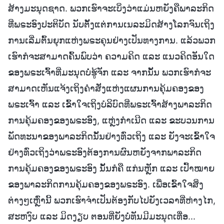
ສ້າງມະນຸດຊາດ. ພວກເຮົາຈະເບິ່ງວ່າແມ່ນຫຍັງຄືພາລະກິດ
ທີ່ພຣະອົງປະຕິບັດ ນັບຕັ້ງແຕ່ການເນລະມິດສ້າງໂລກຈົນເຖິງ
ການເລີ່ມຕົ້ນຍຸກແຫ່ງພຣະຄຸນຢ່າງເປັນທາງການ. ແລ້ວພວກ
ເຮົາກໍຈະສາມາດຄົ້ນພົບວ່າ ຄວາມຄິດ ແລະ ແນວຄິດອັນໃດ
ຂອງພຣະເຈົ້າທີ່ມະນຸດບໍ່ຮູ້ຈັກ ແລະ ຈາກນັ້ນ ພວກເຮົາກໍຈະ
ສາມາດເຫັນແຈ້ງເຖິງຄຳສັ່ງແຫ່ງແຜນການຄຸ້ມຄອງຂອງ
ພຣະເຈົ້າ ແລະ ເຂົ້າໃຈເຖິງບໍລິບົດທີ່ພຣະເຈົ້າສ້າງພາລະກິດ
ການຄຸ້ມຄອງຂອງພຣະອົງ, ແຫຼ່ງກຳເນີດ ແລະ ຂະບວນການ
ພັດທະນາຂອງພາລະກິດນັ້ນຢ່າງທົ່ວເຖິງ ແລະ ຍັງຈະເຂົ້າໃຈ
ຢ່າງທົ່ວເຖິງວ່າພຣະອົງຕ້ອງການຜົນຫຍັງຈາກພາລະກິດ
ການຄຸ້ມຄອງຂອງພຣະອົງ ນັ້ນກໍຄື ແກ່ນຫຼັກ ແລະ ເປົ້າໝາຍ
ຂອງພາລະກິດການຄຸ້ມຄອງຂອງພຣະອົງ. ເພື່ອເຂົ້າໃຈສິ່ງ
ຕ່າງໆເຫຼົ່ານີ້ ພວກເຮົາຈຳເປັນຕ້ອງກັບໄປຍັງເວລາທີ່ຫ່າງໄກ,
ສະຫງົບ ແລະ ມິດງຽບ ຕອນທີ່ຍັງບໍ່ທັນມີມະນຸດເທື່ອ...