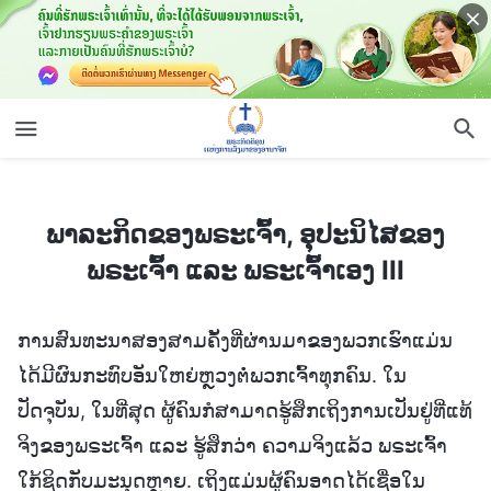
ພາລະກິດຂອງພຣະເຈົ້າ, ອຸປະນິໄສຂອງພຣະເຈົ້າ ແລະ ພຣະເຈົ້າເອງ III
ພາລະກິດຂອງພຣະເຈົ້າ, ອຸປະນິໄສຂອງ
ພຣະເຈົ້າ ແລະ ພຣະເຈົ້າເອງ III
ການສົນທະນາສອງສາມຄັ້ງທີ່ຜ່ານມາຂອງພວກເຮົາແມ່ນ
ໄດ້ມີຜົນກະທົບອັນໃຫຍ່ຫຼວງຕໍ່ພວກເຈົ້າທຸກຄົນ. ໃນ
ປັດຈຸບັນ, ໃນທີ່ສຸດ ຜູ້ຄົນກໍສາມາດຮູ້ສຶກເຖິງການເປັນຢູ່ທີ່ແທ້
ຈິງຂອງພຣະເຈົ້າ ແລະ ຮູ້ສຶກວ່າ ຄວາມຈິງແລ້ວ ພຣະເຈົ້າ
ໃກ້ຊິດກັບມະນຸດຫຼາຍ. ເຖິງແມ່ນຜູ້ຄົນອາດໄດ້ເຊື່ອໃນ