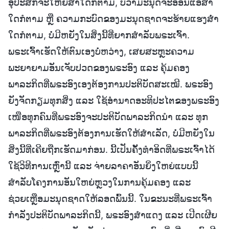
ອຸປະສັກຈະໃຫຍ່ສໍ່າໃດກໍຕາມ, ບໍ່ວ່າມະນຸດຈະອ່ອນແອສໍ່າ
ໃດກໍຕາມ ຫຼື ຄວາມກະບົດຂອງມະນຸດຊາດຈະຮ້າຍແຮງສໍ່າ
ໃດກໍຕາມ, ບໍ່ມີຫຍັງໃນສິ່ງນີ້ທີ່ຍາກສຳລັບພຣະເຈົ້າ.
ພຣະເຈົ້າເຮັດໃຫ້ຕົນເອງບໍ່ຫວ່າງ, ເສຍສະຫຼະຄວາມ
ພະຍາຍາມອັນເຈັບປວດຂອງພຣະອົງ ແລະ ຄຸ້ມຄອງ
ພາລະກິດທີ່ພຣະອົງເອງຕ້ອງການປະຕິບັດສະເໝີ. ພຣະອົງ
ຍັງຈັດກຽມທຸກສິ່ງ ແລະ ໃຊ້ອຳນາດອະທິປະໄຕຂອງພຣະອົງ
ເໜືອທຸກຄົນທີ່ພຣະອົງຈະປະຕິບັດພາລະກິດນໍາ ແລະ ທຸກ
ພາລະກິດທີ່ພຣະອົງຕ້ອງການເຮັດໃຫ້ສຳເລັດ, ບໍ່ມີຫຍັງໃນ
ສິ່ງນີ້ທີ່ເຄີຍຖືກເຮັດມາກ່ອນ. ນີ້ເປັນຄັ້ງທຳອິດທີ່ພຣະເຈົ້າໄດ້
ໃຊ້ວິທີການເຫຼົ່ານີ້ ແລະ ຈ່າຍລາຄາອັນຍິ່ງໃຫຍ່ແບບນີ້
ສຳລັບໂຄງການອັນໃຫຍ່ຫຼວງໃນການຄຸ້ມຄອງ ແລະ
ຊ່ວຍເຫຼືອມະນຸດຊາດໃຫ້ລອດພົ້ນນີ້. ໃນຂະນະທີ່ພຣະເຈົ້າ
ກຳລັງປະຕິບັດພາລະກິດນີ້, ພຣະອົງສຳແດງ ແລະ ເປີດເຜີຍ