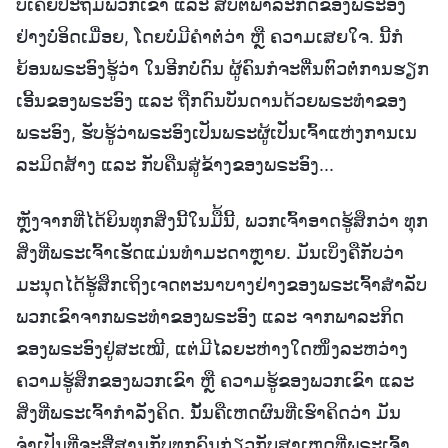
ບໍ່ເຄີຍປະຖິ້ມພວກເຂົາ ແລະ ສືບຕໍ່ພາລະກິດຂອງພຣະອົງ
ຢ່າງບໍ່ອິດເມື່ອຍ, ໂດຍບໍ່ມີຄຳຕໍ່ວ່າ ຫຼື ຄວາມເສຍໃຈ. ນີ້ກໍ
ຍ້ອນພຣະອົງຮູ້ວ່າ ໃນອີກບໍ່ດົນ ຜູ້ຄົນກໍຈະຕື່ນຕົວຕໍ່ການຮຽກ
ເອີ້ນຂອງພຣະອົງ ແລະ ຖືກດົນບັນດານດ້ວຍພຣະທຳຂອງ
ພຣະອົງ, ຮັບຮູ້ວ່າພຣະອົງເປັນພຣະຜູ້ເປັນເຈົ້າແຫ່ງການເນ
ລະມິດສ້າງ ແລະ ກັບຄືນສູ່ຂ້າງຂອງພຣະອົງ...
ຫຼັງຈາກທີ່ໄດ້ຍິນທຸກສິ່ງນີ້ໃນມື້ນີ້, ພວກເຈົ້າອາດຮູ້ສຶກວ່າ ທຸກ
ສິ່ງທີ່ພຣະເຈົ້າເຮັດແມ່ນທຳມະດາຫຼາຍ. ມັນເບິ່ງຄືກັບວ່າ
ມະນຸດໄດ້ຮູ້ສຶກເຖິງເຈດຕະນາບາງຢ່າງຂອງພຣະເຈົ້າສຳລັບ
ພວກເຂົາຈາກພຣະທຳຂອງພຣະອົງ ແລະ ຈາກພາລະກິດ
ຂອງພຣະອົງຢູ່ສະເໝີ, ແຕ່ມີໄລຍະຫ່າງໃດໜຶ່ງລະຫວ່າງ
ຄວາມຮູ້ສຶກຂອງພວກເຂົາ ຫຼື ຄວາມຮູ້ຂອງພວກເຂົາ ແລະ
ສິ່ງທີ່ພຣະເຈົ້າກຳລັງຄິດ. ນັ້ນຄືເຫດຜົນທີ່ເຮົາຄິດວ່າ ມັນ
ຈຳເປັນທີ່ຈະສື່ສານກັບທຸກຄົນກ່ຽວກັບສາເຫດທີ່ພຣະເຈົ້າ