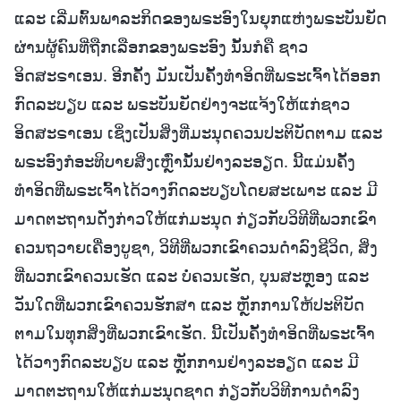
ແລະ ເລີ່ມຕົ້ນພາລະກິດຂອງພຣະອົງໃນຍຸກແຫ່ງພຣະບັນຍັດ
ຜ່ານຜູ້ຄົນທີ່ຖືກເລືອກຂອງພຣະອົງ ນັ້ນກໍຄື ຊາວ
ອິດສະຣາເອນ. ອີກຄັ້ງ ມັນເປັນຄັ້ງທຳອິດທີ່ພຣະເຈົ້າໄດ້ອອກ
ກົດລະບຽບ ແລະ ພຣະບັນຍັດຢ່າງຈະແຈ້ງໃຫ້ແກ່ຊາວ
ອິດສະຣາເອນ ເຊິ່ງເປັນສິ່ງທີ່ມະນຸດຄວນປະຕິບັດຕາມ ແລະ
ພຣະອົງກໍອະທິບາຍສິ່ງເຫຼົ່ານັ້ນຢ່າງລະອຽດ. ນີ້ແມ່ນຄັ້ງ
ທຳອິດທີ່ພຣະເຈົ້າໄດ້ວາງກົດລະບຽບໂດຍສະເພາະ ແລະ ມີ
ມາດຕະຖານດັ່ງກ່າວໃຫ້ແກ່ມະນຸດ ກ່ຽວກັບວິທີທີ່ພວກເຂົາ
ຄວນຖວາຍເຄື່ອງບູຊາ, ວິທີທີ່ພວກເຂົາຄວນດຳລົງຊີວິດ, ສິ່ງ
ທີ່ພວກເຂົາຄວນເຮັດ ແລະ ບໍ່ຄວນເຮັດ, ບຸນສະຫຼອງ ແລະ
ວັນໃດທີ່ພວກເຂົາຄວນຮັກສາ ແລະ ຫຼັກການໃຫ້ປະຕິບັດ
ຕາມໃນທຸກສິ່ງທີ່ພວກເຂົາເຮັດ. ນີ້ເປັນຄັ້ງທຳອິດທີ່ພຣະເຈົ້າ
ໄດ້ວາງກົດລະບຽບ ແລະ ຫຼັກການຢ່າງລະອຽດ ແລະ ມີ
ມາດຕະຖານໃຫ້ແກ່ມະນຸດຊາດ ກ່ຽວກັບວິທີການດຳລົງ