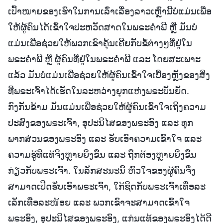
ເປົ້າໝາຍຂອງເຮົາໃນການເລົ່າເລື່ອງລາວເຫຼົ່ານີ້ບໍ່ແມ່ນເພື່ອ
ໃຫ້ຜູ້ຄົນໄດ້ເຂົ້າໃຈປະຫວັດສາດໃນພຣະຄຳພີ ຫຼື ມັນບໍ່
ແມ່ນເພື່ອຊ່ວຍໃຫ້ພວກເຂົາຄຸ້ນເຄີຍກັບຂໍ້ຕ່າງໆທີ່ຢູ່ໃນ
ພຣະຄຳພີ ຫຼື ຜູ້ຄົນທີ່ຢູ່ໃນພຣະຄຳພີ ແລະ ໂດຍສະເພາະ
ແລ້ວ ມັນບໍ່ແມ່ນເພື່ອຊ່ວຍໃຫ້ຜູ້ຄົນເຂົ້າໃຈເບື້ອງຫຼັງຂອງສິ່ງ
ທີ່ພຣະເຈົ້າໄດ້ເຮັດໃນລະຫວ່າງຍຸກແຫ່ງພຣະບັນຍັດ.
ກົງກັນຂ້າມ ມັນແມ່ນເພື່ອຊ່ວຍໃຫ້ຜູ້ຄົນເຂົ້າໃຈເຖິງຄວາມ
ປະສົງຂອງພຣະເຈົ້າ, ອຸປະນິໄສຂອງພຣະອົງ ແລະ ທຸກ
ພາກສ່ວນຂອງພຣະອົງ ແລະ ຮັບເອົາຄວາມເຂົ້າໃຈ ແລະ
ຄວາມຮູ້ທີ່ແທ້ຈິງຫຼາຍຍິ່ງຂຶ້ນ ແລະ ຖືກຕ້ອງຫຼາຍຍິ່ງຂຶ້ນ
ກ່ຽວກັບພຣະເຈົ້າ. ໃນລັກສະນະນີ້ ຫົວໃຈຂອງຜູ້ຄົນຈຶ່ງ
ສາມາດເປີດຮັບເອົາພຣະເຈົ້າ, ໃກ້ຊິດກັບພຣະເຈົ້າເທື່ອລະ
ເລັກເທື່ອລະໜ້ອຍ ແລະ ພວກເຂົາຈະສາມາດເຂົ້າໃຈ
ພຣະອົງ, ອຸປະນິໄສຂອງພຣະອົງ, ແກ່ນແທ້ຂອງພຣະອົງໄດ້ດີ