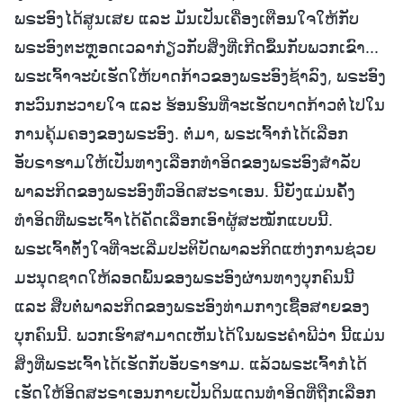
ພຣະອົງໄດ້ສູນເສຍ ແລະ ມັນເປັນເຄື່ອງເຕືອນໃຈໃຫ້ກັບ
ພຣະອົງຕະຫຼອດເວລາກ່ຽວກັບສິ່ງທີ່ເກີດຂຶ້ນກັບພວກເຂົາ...
ພຣະເຈົ້າຈະບໍ່ເຮັດໃຫ້ບາດກ້າວຂອງພຣະອົງຊ້າລົງ, ພຣະອົງ
ກະວົນກະວາຍໃຈ ແລະ ຮ້ອນຮົນທີ່ຈະເຮັດບາດກ້າວຕໍ່ໄປໃນ
ການຄຸ້ມຄອງຂອງພຣະອົງ. ຕໍ່ມາ, ພຣະເຈົ້າກໍໄດ້ເລືອກ
ອັບຣາຮາມໃຫ້ເປັນທາງເລືອກທຳອິດຂອງພຣະອົງສຳລັບ
ພາລະກິດຂອງພຣະອົງທົ່ວອິດສະຣາເອນ. ນີ້ຍັງແມ່ນຄັ້ງ
ທຳອິດທີ່ພຣະເຈົ້າໄດ້ຄັດເລືອກເອົາຜູ້ສະໝັກແບບນີ້.
ພຣະເຈົ້າຕັ້ງໃຈທີ່ຈະເລີ່ມປະຕິບັດພາລະກິດແຫ່ງການຊ່ວຍ
ມະນຸດຊາດໃຫ້ລອດພົ້ນຂອງພຣະອົງຜ່ານທາງບຸກຄົນນີ້
ແລະ ສືບຕໍ່ພາລະກິດຂອງພຣະອົງທ່າມກາງເຊື້ອສາຍຂອງ
ບຸກຄົນນີ້. ພວກເຮົາສາມາດເຫັນໄດ້ໃນພຣະຄຳພີວ່າ ນີ້ແມ່ນ
ສິ່ງທີ່ພຣະເຈົ້າໄດ້ເຮັດກັບອັບຣາຮາມ. ແລ້ວພຣະເຈົ້າກໍໄດ້
ເຮັດໃຫ້ອິດສະຣາເອນກາຍເປັນດິນແດນທຳອິດທີ່ຖືກເລືອກ