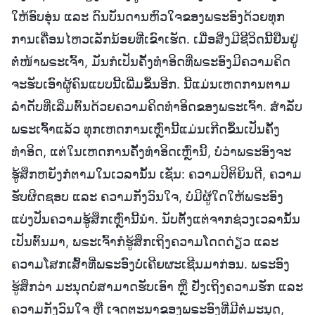
ໃຫ້ອົບອຸ່ນ ແລະ ດົນບັນດານຫົວໃຈຂອງພຣະອົງດ້ວຍທຸກ
ການເຄື່ອນໄຫວເລັກນ້ອຍທີ່ເຂົາເຮັດ. ເມື່ອສິ່ງມີຊີວິດນີ້ຢືນຢູ່
ຕໍ່ໜ້າພຣະເຈົ້າ, ມັນກໍເປັນຄັ້ງທຳອິດທີ່ພຣະອົງມີຄວາມຄິດ
ຈະຮັບເອົາຜູ້ຄົນແບບນີ້ເພີ່ມຂຶ້ນອີກ. ນີ້ແມ່ນເຫດການຕາມ
ລຳດັບທີ່ເລີ່ມຕົ້ນດ້ວຍຄວາມຄິດທຳອິດຂອງພຣະເຈົ້າ. ສຳລັບ
ພຣະເຈົ້າແລ້ວ ທຸກເຫດການເຫຼົ່ານີ້ແມ່ນເກີດຂຶ້ນເປັນຄັ້ງ
ທຳອິດ, ແຕ່ໃນເຫດການຄັ້ງທຳອິດເຫຼົ່ານີ້, ບໍ່ວ່າພຣະອົງຈະ
ຮູ້ສຶກຫຍັງກໍຕາມໃນເວລານັ້ນ ເຊັ່ນ: ຄວາມປິຕິຍິນດີ, ຄວາມ
ຮັບຜິດຊອບ ແລະ ຄວາມກັງວົນໃຈ, ບໍ່ມີຜູ້ໃດໃຫ້ພຣະອົງ
ແບ່ງປັນຄວາມຮູ້ສຶກເຫຼົ່ານີ້ນໍາ. ນັບຕັ້ງແຕ່ຈາກຊ່ວງເວລານັ້ນ
ເປັນຕົ້ນມາ, ພຣະເຈົ້າກໍຮູ້ສຶກເຖິງຄວາມໂດດດ່ຽວ ແລະ
ຄວາມໂສກເສົ້າທີ່ພຣະອົງບໍ່ເຄີຍຜະເຊີນມາກ່ອນ. ພຣະອົງ
ຮູ້ສຶກວ່າ ມະນຸດບໍ່ສາມາດຮັບເອົາ ຫຼື ຢັ່ງເຖິງຄວາມຮັກ ແລະ
ຄວາມກັງວົນໃຈ ຫຼື ເຈດຕະນາຂອງພຣະອົງທີ່ມີຕໍ່ມະນຸດ,