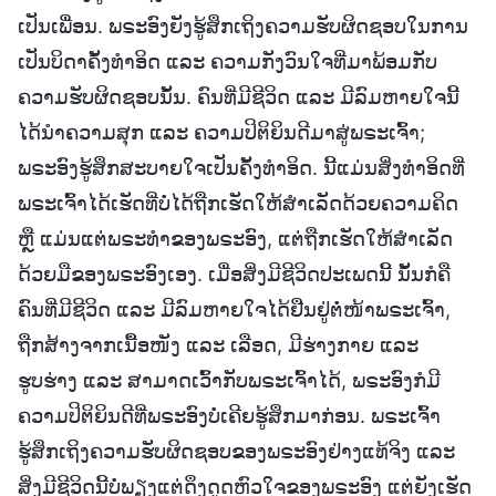
ເປັນເພື່ອນ. ພຣະອົງຍັງຮູ້ສຶກເຖິງຄວາມຮັບຜິດຊອບໃນການ
ເປັນບິດາຄັ້ງທຳອິດ ແລະ ຄວາມກັງວົນໃຈທີ່ມາພ້ອມກັບ
ຄວາມຮັບຜິດຊອບນັ້ນ. ຄົນທີ່ມີຊີວິດ ແລະ ມີລົມຫາຍໃຈນີ້
ໄດ້ນໍາຄວາມສຸກ ແລະ ຄວາມປິຕິຍິນດີມາສູ່ພຣະເຈົ້າ;
ພຣະອົງຮູ້ສຶກສະບາຍໃຈເປັນຄັ້ງທຳອິດ. ນີ້ແມ່ນສິ່ງທຳອິດທີ່
ພຣະເຈົ້າໄດ້ເຮັດທີ່ບໍ່ໄດ້ຖືກເຮັດໃຫ້ສຳເລັດດ້ວຍຄວາມຄິດ
ຫຼື ແມ່ນແຕ່ພຣະທຳຂອງພຣະອົງ, ແຕ່ຖືກເຮັດໃຫ້ສຳເລັດ
ດ້ວຍມືຂອງພຣະອົງເອງ. ເມື່ອສິ່ງມີຊີວິດປະເພດນີ້ ນັ້ນກໍຄື
ຄົນທີ່ມີຊີວິດ ແລະ ມີລົມຫາຍໃຈໄດ້ຢືນຢູ່ຕໍ່ໜ້າພຣະເຈົ້າ,
ຖືກສ້າງຈາກເນື້ອໜັງ ແລະ ເລືອດ, ມີຮ່າງກາຍ ແລະ
ຮູບຮ່າງ ແລະ ສາມາດເວົ້າກັບພຣະເຈົ້າໄດ້, ພຣະອົງກໍມີ
ຄວາມປິຕິຍິນດີທີ່ພຣະອົງບໍ່ເຄີຍຮູ້ສຶກມາກ່ອນ. ພຣະເຈົ້າ
ຮູ້ສຶກເຖິງຄວາມຮັບຜິດຊອບຂອງພຣະອົງຢ່າງແທ້ຈິງ ແລະ
ສິ່ງມີຊີວິດນີ້ບໍ່ພຽງແຕ່ດຶງດູດຫົວໃຈຂອງພຣະອົງ ແຕ່ຍັງເຮັດ