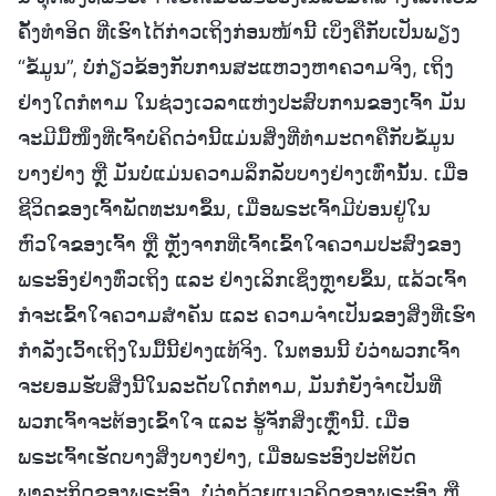
ຄັ້ງທຳອິດ ທີ່ເຮົາໄດ້ກ່າວເຖິງກ່ອນໜ້ານີ້ ເບິ່ງຄືກັບເປັນພຽງ
“ຂໍ້ມູນ”, ບໍ່ກ່ຽວຂ້ອງກັບການສະແຫວງຫາຄວາມຈິງ, ເຖິງ
ຢ່າງໃດກໍຕາມ ໃນຊ່ວງເວລາແຫ່ງປະສົບການຂອງເຈົ້າ ມັນ
ຈະມີມື້ໜຶ່ງທີ່ເຈົ້າບໍ່ຄິດວ່ານີ້ແມ່ນສິ່ງທີ່ທຳມະດາຄືກັບຂໍ້ມູນ
ບາງຢ່າງ ຫຼື ມັນບໍ່ແມ່ນຄວາມລຶກລັບບາງຢ່າງເທົ່ານັ້ນ. ເມື່ອ
ຊີວິດຂອງເຈົ້າພັດທະນາຂຶ້ນ, ເມື່ອພຣະເຈົ້າມີບ່ອນຢູ່ໃນ
ຫົວໃຈຂອງເຈົ້າ ຫຼື ຫຼັງຈາກທີ່ເຈົ້າເຂົ້າໃຈຄວາມປະສົງຂອງ
ພຣະອົງຢ່າງທົ່ວເຖິງ ແລະ ຢ່າງເລິກເຊິ່ງຫຼາຍຂຶ້ນ, ແລ້ວເຈົ້າ
ກໍຈະເຂົ້າໃຈຄວາມສຳຄັນ ແລະ ຄວາມຈຳເປັນຂອງສິ່ງທີ່ເຮົາ
ກຳລັງເວົ້າເຖິງໃນມື້ນີ້ຢ່າງແທ້ຈິງ. ໃນຕອນນີ້ ບໍ່ວ່າພວກເຈົ້າ
ຈະຍອມຮັບສິ່ງນີ້ໃນລະດັບໃດກໍຕາມ, ມັນກໍຍັງຈຳເປັນທີ່
ພວກເຈົ້າຈະຕ້ອງເຂົ້າໃຈ ແລະ ຮູ້ຈັກສິ່ງເຫຼົ່ານີ້. ເມື່ອ
ພຣະເຈົ້າເຮັດບາງສິ່ງບາງຢ່າງ, ເມື່ອພຣະອົງປະຕິບັດ
ພາລະກິດຂອງພຣະອົງ, ບໍ່ວ່າດ້ວຍແນວຄິດຂອງພຣະອົງ ຫຼື