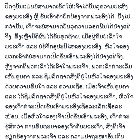
ປັດຈຸບັນແມ່ນບໍ່ສາມາດເຮັດໃຫ້ເຈົ້າໄດ້ບັນລຸຄວາມປະສົງ
ຂອງພຣະອົງ ຫຼື ຮັບເອົາຄຳຍົກຍ້ອງຈາກພຣະອົງໄດ້. ຍິ່ງໄປ
ກວ່ານັ້ນ, ເຈົ້າຈະບໍ່ສາມາດບັນລຸຄວາມລອດພົ້ນໄດ້ຢ່າງແທ້
ຈິງ, ສິ່ງເຫຼົ່ານີ້ຄືຜົນໄດ້ຮັບສຸດທ້າຍ. ເມື່ອຜູ້ຄົນບໍ່ເຂົ້າໃຈ
ພຣະເຈົ້າ ແລະ ບໍ່ຮູ້ຈັກອຸປະນິໄສຂອງພຣະອົງ, ຫົວໃຈຂອງ
ພວກເຂົາກໍບໍ່ສາມາດເປີດຮັບເອົາພຣະອົງໄດ້ຢ່າງແທ້ຈິງ.
ຫຼັງຈາກທີ່ພວກເຂົາໄດ້ເຂົ້າໃຈພຣະເຈົ້າ, ພວກເຂົາກໍຈະເລີ່ມ
ເຫັນຄຸນຄ່າ ແລະ ຊີມລົດຊາດສິ່ງທີ່ຢູ່ໃນຫົວໃຈຂອງພຣະອົງ
ດ້ວຍຄວາມສົນໃຈ ແລະ ຄວາມເຊື່ອ. ເມື່ອເຈົ້າເຫັນຄຸນຄ່າ
ແລະ ໄດ້ຊີມລົດຊາດສິ່ງທີ່ຢູ່ໃນຫົວໃຈຂອງພຣະເຈົ້າ, ຫົວໃຈ
ຂອງເຈົ້າກໍຈະເປີດເຮັບເອົາພຣະອົງເທື່ອລະເລັກເທື່ອລະ
ໜ້ອຍ. ເມື່ອຫົວໃຈຂອງເຈົ້າເປີດຮັບເອົາພຣະອົງ, ເຈົ້າກໍຈະ
ຮູ້ສຶກວ່າ ການສົນທະນາຂອງເຈົ້າກັບພຣະເຈົ້າ, ສິ່ງທີ່ເຈົ້າ
ຮຽກຮ້ອງຈາກພຣະເຈົ້າ ແລະ ຄວາມປາຖະໜາອັນເກີນ