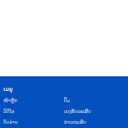
​ເມ​ນູ
​ໜ້າຫຼັກ
ປຶ້ມ
ວິ​ດີ​ໂອ
ເພງສັນລະເສີນ
ບົດອ່ານ
ຂ່າວປະເສີດ