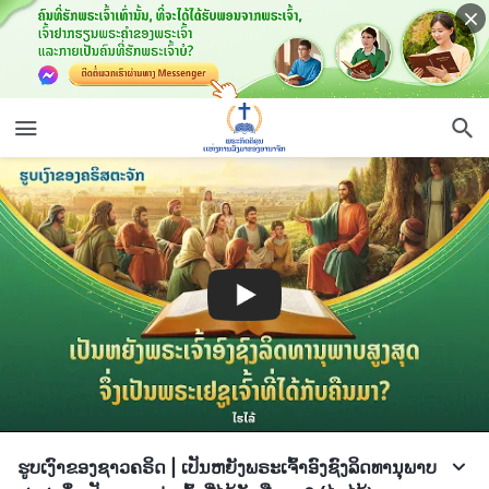
ຮູບເງົາຂອງຊາວຄຣິດ | ເປັນຫຍັງພຣະເຈົ້າອົງຊົງລິດທານຸພາບ