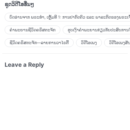
ຊຸດວິດີໂອອື່ນໆ
ບົດອ່ານຈາກ ພຣະທຳ, ເຫຼັ້ມທີ 1: ການປາກົດຕົວ ແລະ ພາລະກິດຂອງພຣະເຈົ
ຄຳພະຍານຊີວິດຄຣິສຕະຈັກ
ຮູບເງົາຄຳພະຍານກ່ຽວກັບປະສົບການໃ
ຊີວິດຄຣິສຕະຈັກ—ລາຍການວາໄຣຕີ້
ວິດີໂອເພງ
ວິດີໂອເພງສັ
Leave a Reply