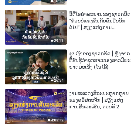
16:16
ວິດີໂອຄຳພະຍານຂອງຊາວຄຣິດ
“ຂ້ອຍບໍ່ແຂ່ງຂັນກັບຄົນອື່ນອີກ
ຕໍ່ໄປ” | ສຽງແຫ່ງການ
ສັນລະເສີນ 2026
29:11
ຮູບເງົາຂອງຊາວຄຣິດ | ຫຼັງຈາກ
ທີ່ຮັບຮູ້ວ່າລູກສາວຂອງລາວມີພະ
ຍາດມະເຮັງ (ໄຮໄລ້)
26:54
ງານສະແດງສິລະປະຫຼາກຫຼາຍ
ຂອງຄຣິສຕະຈັກ | ສຽງແຫ່ງ
ການສັນລະເສີນ, ຕອນທີ 2
4:03:12