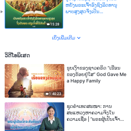
ຫຍັງພຣະເຈົ້າອົງຊົງລິດທານຸ
ພາບສູງສຸດຈຶ່ງເປັນ
ພຣະເຢຊູເຈົ້າທີ່ໄດ້ກັບຄືນມາ?
(ໄຮໄລ້)
15:28
ເບິ່ງເພີ່ມເຕີມ
ວິດີໂອພິເສດ
ຮູບເງົາຂອງຊາວຄຣິດ “ເຮືອນ
ຂອງຂ້ອຍຢູ່ໃສ” God Gave Me
a Happy Family
1:40:23
ຊຸດຄຳເທດສະໜາ: ການ
ສະແຫວງຫາຄວາມຈິງໃນ
ຄວາມເຊື່ອ | “ພຣະຜູ້ເປັນເຈົ້າຈະ
ກັບຄືນມາເທິງກ້ອນເມກແທ້ໆບໍ?”