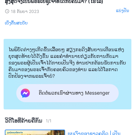
ສູງສຸດຈຶ່ງເປັນພຣະເຢຊູເຈົ້າທີ່ໄດ້ກັບຄືນມາ? (ໄຮໄລ້)
ແບ່ງປັນ
18 ກັນຍາ 2023
ເບິ່ງຕົ້ນສະບັບ
ໄພພິບັດຕ່າງໆເກີດຂຶ້ນເລື້ອຍໆ ສຽງກະດິງສັນຍານເຕືອນແຫ່ງ
ຍຸກສຸດທ້າຍໄດ້ດັງຂຶ້ນ ແລະຄໍາທໍານາຍກ່ຽວກັບການກັບມາ
ຂອງພຣະຜູ້ເປັນເຈົ້າໄດ້ກາຍເປັນຈີງ ທ່ານຢາກຕ້ອນຮັບການກັບ
ຄືນມາຂອງພຣະເຈົ້າກັບຄອບຄົວຂອງທ່ານ ແລະໄດ້ໂອກາດ
ປົກປ້ອງຈາກພຣະເຈົ້າບໍ?
ຕິດຕໍ່ພວກເຮົາຜ່ານທາງ Messenger
ວິດີໂອທີ່ຄ້າຍຄືກັນ
1
/
1
ຮູບເງົາຂອງຊາວຄຣິດ | ເປັນ