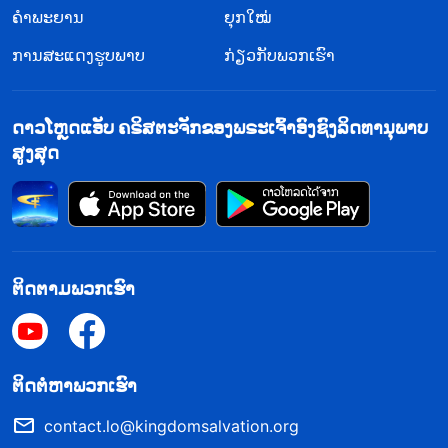
ຄຳພະຍານ
ຍຸກໃໝ່
ການສະແດງຮູບພາບ
ກ່ຽວກັບພວກເຮົາ
ດາວໂຫຼດແອັບ ຄຣິສຕະຈັກຂອງພຣະເຈົ້າອົງຊົງລິດທານຸພາບ
ສູງສຸດ
ຕິດຕາມພວກເຮົາ
​ຕິດ​ຕໍ່​ຫາ​ພວກ​ເຮົາ
contact.lo@kingdomsalvation.org